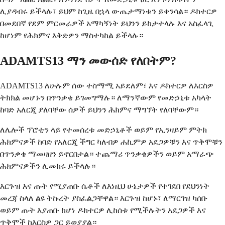
ሊያዳብሩ ይችላሉ፣ ይህም ከጊዜ በኋላ ውጤታማነቱን ይቀንሳል። ዶክተርዎ
በመደበኛ የደም ምርመራዎች አማካኝነት ይህንን ይከታተላሉ እና አስፈላጊ
ከሆነም የሕክምና እቅድዎን ማስተካከል ይችላሉ።
ADAMTS13 ማን መውሰድ የለበትም?
ADAMTS13 ለሁሉም ሰው ተስማሚ አይደለም፣ እና ዶክተርዎ ለእርስዎ
ትክክል መሆኑን በጥንቃቄ ይገመግማሉ። ለማንኛውም የመድኃኒቱ አካላት
ከባድ አለርጂ ያለባቸው ሰዎች ይህንን ሕክምና ማግኘት የለባቸውም።
ለሌሎች ፕሮቲን ላይ የተመሰረቱ መድኃኒቶች ወይም የኢንዛይም ምትክ
ሕክምናዎች ከባድ የአለርጂ ችግር ካለብዎ ሐኪምዎ አደጋዎቹን እና ጥቅሞቹን
በጥንቃቄ ማመዛዘን ይኖርበታል። ተጨማሪ ጥንቃቄዎችን ወይም አማራጭ
ሕክምናዎችን ሊመክሩ ይችላሉ።
እርጉዝ እና ጡት የሚያጠቡ ሴቶች ለእነዚህ ሁኔታዎች የተገደበ የደህንነት
መረጃ ስላለ ልዩ ትኩረት ያስፈልጋቸዋል። እርጉዝ ከሆኑ፣ ለማርገዝ ካሰቡ
ወይም ጡት እያጠቡ ከሆነ ዶክተርዎ ሊከሰቱ የሚችሉትን አደጋዎች እና
ጥቅሞች ከእርስዎ ጋር ይወያያል።