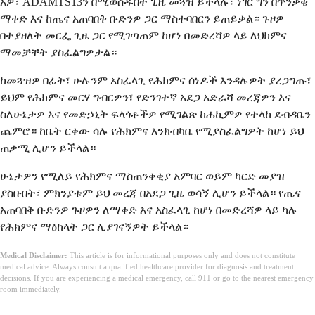
አዎ፣ ADAMTS13ን በሚወስዱበት ጊዜ መጓዝ ይችላሉ፣ ነገር ግን በጥንቃቄ
ማቀድ እና ከጤና አጠባበቅ ቡድንዎ ጋር ማስተባበርን ይጠይቃል። ጉዞዎ
በተያዘለት መርፌ ጊዜ ጋር የሚገጣጠም ከሆነ በመድረሻዎ ላይ ለህክምና
ማመቻቸት ያስፈልግዎታል።
ከመጓዝዎ በፊት፣ ሁሉንም አስፈላጊ የሕክምና ሰነዶች እንዳሉዎት ያረጋግጡ፣
ይህም የሕክምና መርሃ ግብርዎን፣ የድንገተኛ አደጋ አድራሻ መረጃዎን እና
ስለሁኔታዎ እና የመድኃኒት ፍላጎቶችዎ የሚገልጽ ከሐኪምዎ የተላከ ደብዳቤን
ጨምሮ። ከቤት ርቀው ሳሉ የሕክምና እንክብካቤ የሚያስፈልግዎት ከሆነ ይህ
ጠቃሚ ሊሆን ይችላል።
ሁኔታዎን የሚለይ የሕክምና ማስጠንቀቂያ አምባር ወይም ካርድ መያዝ
ያስቡበት፣ ምክንያቱም ይህ መረጃ በአደጋ ጊዜ ወሳኝ ሊሆን ይችላል። የጤና
አጠባበቅ ቡድንዎ ጉዞዎን ለማቀድ እና አስፈላጊ ከሆነ በመድረሻዎ ላይ ካሉ
የሕክምና ማዕከላት ጋር ሊያገናኝዎት ይችላል።
Medical Disclaimer:
This article is for informational purposes only and does not constitute
medical advice. Always consult a qualified healthcare provider for diagnosis and treatment
decisions. If you are experiencing a medical emergency, call 911 or go to the nearest emergency
room immediately.