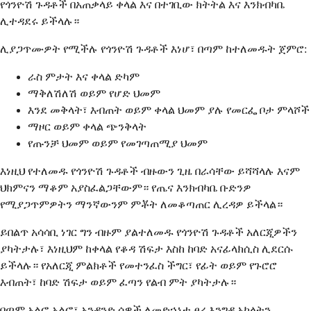
የጎንዮሽ ጉዳቶች በአጠቃላይ ቀላል እና በተገቢው ክትትል እና እንክብካቤ
ሊተዳደሩ ይችላሉ።
ሊያጋጥሙዎት የሚችሉ የጎንዮሽ ጉዳቶች እነሆ፣ በጣም ከተለመዱት ጀምሮ:
ራስ ምታት እና ቀላል ድካም
ማቅለሽለሽ ወይም የሆድ ህመም
እንደ መቅላት፣ እብጠት ወይም ቀላል ህመም ያሉ የመርፌ ቦታ ምላሾች
ማዞር ወይም ቀላል ጭንቅላት
የጡንቻ ህመም ወይም የመገጣጠሚያ ህመም
እነዚህ የተለመዱ የጎንዮሽ ጉዳቶች ብዙውን ጊዜ በራሳቸው ይሻሻላሉ እናም
ህክምናን ማቆም አያስፈልጋቸውም። የጤና እንክብካቤ ቡድንዎ
የሚያጋጥምዎትን ማንኛውንም ምቾት ለመቆጣጠር ሊረዳዎ ይችላል።
ይበልጥ አሳሳቢ ነገር ግን ብዙም ያልተለመዱ የጎንዮሽ ጉዳቶች አለርጂዎችን
ያካትታሉ፣ እነዚህም ከቀላል የቆዳ ሽፍታ እስከ ከባድ አናፊላክሲስ ሊደርሱ
ይችላሉ። የአለርጂ ምልክቶች የመተንፈስ ችግር፣ የፊት ወይም የጉሮሮ
እብጠት፣ ከባድ ሽፍታ ወይም ፈጣን የልብ ምት ያካትታሉ።
በጣም አልፎ አልፎ፣ አንዳንድ ሰዎች ለመድኃኒቱ ፀረ እንግዳ አካላትን