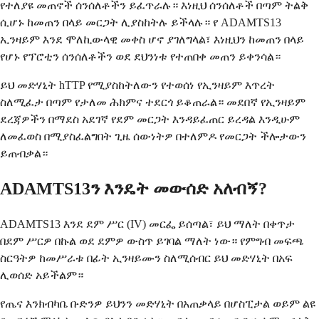
የተለያዩ መጠኖች ሰንሰለቶችን ይፈጥራሉ። እነዚህ ሰንሰለቶች በጣም ትልቅ
ሲሆኑ ከመጠን በላይ መርጋት ሊያስከትሉ ይችላሉ። የ ADAMTS13
ኢንዛይም እንደ ሞለኪውላዊ መቀስ ሆኖ ያገለግላል፣ እነዚህን ከመጠን በላይ
የሆኑ የፕሮቲን ሰንሰለቶችን ወደ ደህንነቱ የተጠበቀ መጠን ይቀንሳል።
ይህ መድሃኒት hTTP የሚያስከትለውን የተወሰነ የኢንዛይም እጥረት
ስለሚፈታ በጣም የታለመ ሕክምና ተደርጎ ይቆጠራል። መደበኛ የኢንዛይም
ደረጃዎችን በማደስ አደገኛ የደም መርጋት እንዳይፈጠር ይረዳል እንዲሁም
ለመፈወስ በሚያስፈልግበት ጊዜ ሰውነትዎ በተለምዶ የመርጋት ችሎታውን
ይጠብቃል።
ADAMTS13ን እንዴት መውሰድ አለብኝ?
ADAMTS13 እንደ ደም ሥር (IV) መርፌ ይሰጣል፣ ይህ ማለት በቀጥታ
በደም ሥርዎ በኩል ወደ ደምዎ ውስጥ ይገባል ማለት ነው። የምግብ መፍጫ
ስርዓትዎ ከመሥራቱ በፊት ኢንዛይሙን ስለሚሰብር ይህ መድሃኒት በአፍ
ሊወሰድ አይችልም።
የጤና እንክብካቤ ቡድንዎ ይህንን መድሃኒት በአጠቃላይ በሆስፒታል ወይም ልዩ