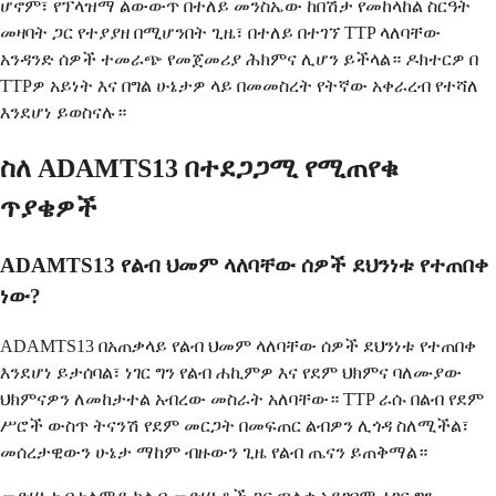
ሆኖም፣ የፕላዝማ ልውውጥ በተለይ መንስኤው ከበሽታ የመከላከል ስርዓት
መዛባት ጋር የተያያዘ በሚሆንበት ጊዜ፣ በተለይ በተገኘ TTP ላለባቸው
አንዳንድ ሰዎች ተመራጭ የመጀመሪያ ሕክምና ሊሆን ይችላል። ዶክተርዎ በ
TTPዎ አይነት እና በግል ሁኔታዎ ላይ በመመስረት የትኛው አቀራረብ የተሻለ
እንደሆነ ይወስናሉ።
ስለ ADAMTS13 በተደጋጋሚ የሚጠየቁ
ጥያቄዎች
ADAMTS13 የልብ ህመም ላለባቸው ሰዎች ደህንነቱ የተጠበቀ
ነው?
ADAMTS13 በአጠቃላይ የልብ ህመም ላለባቸው ሰዎች ደህንነቱ የተጠበቀ
እንደሆነ ይታሰባል፣ ነገር ግን የልብ ሐኪምዎ እና የደም ህክምና ባለሙያው
ህክምናዎን ለመከታተል አብረው መስራት አለባቸው። TTP ራሱ በልብ የደም
ሥሮች ውስጥ ትናንሽ የደም መርጋት በመፍጠር ልብዎን ሊጎዳ ስለሚችል፣
መሰረታዊውን ሁኔታ ማከም ብዙውን ጊዜ የልብ ጤናን ይጠቅማል።