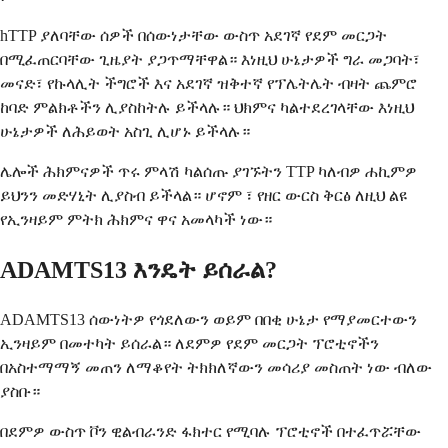
hTTP ያለባቸው ሰዎች በሰውነታቸው ውስጥ አደገኛ የደም መርጋት
በሚፈጠርባቸው ጊዜያት ያጋጥማቸዋል። እነዚህ ሁኔታዎች ግራ መጋባት፣
መናድ፣ የኩላሊት ችግሮች እና አደገኛ ዝቅተኛ የፕሌትሌት ብዛት ጨምሮ
ከባድ ምልክቶችን ሊያስከትሉ ይችላሉ። ህክምና ካልተደረገላቸው እነዚህ
ሁኔታዎች ለሕይወት አስጊ ሊሆኑ ይችላሉ።
ሌሎች ሕክምናዎች ጥሩ ምላሽ ካልሰጡ ያገኙትን TTP ካለብዎ ሐኪምዎ
ይህንን መድሃኒት ሊያስብ ይችላል። ሆኖም ፣ የዘር ውርስ ቅርፅ ለዚህ ልዩ
የኢንዛይም ምትክ ሕክምና ዋና አመላካች ነው።
ADAMTS13 እንዴት ይሰራል?
ADAMTS13 ሰውነትዎ የጎደለውን ወይም በበቂ ሁኔታ የማያመርተውን
ኢንዛይም በመተካት ይሰራል። ለደምዎ የደም መርጋት ፕሮቲኖችን
በአስተማማኝ መጠን ለማቆየት ትክክለኛውን መሳሪያ መስጠት ነው ብለው
ያስቡ።
በደምዎ ውስጥ ቮን ዊልብራንድ ፋክተር የሚባሉ ፕሮቲኖች በተፈጥሯቸው