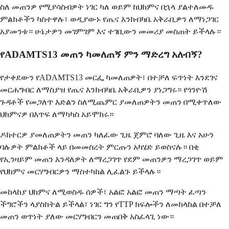
ስለ መጠንዎ የሚያሳስብዎት ነገር ካለ ወይም ከህክምና በኋላ ያልተለመዱ
ምልክቶችን ካስተዋሉ፣ ወዲያውኑ የጤና እንክብካቤ አቅራቢዎን ለማነጋገር
አያመንቱ። ሁኔታዎን መገምገም እና ተገቢውን መመሪያ መስጠት ይችላሉ።
የADAMTS13 መጠን ካመለጠኝ ምን ማድረግ አለብኝ?
የታቀደውን የADAMTS13 መርፌ ካመለጠዎት፣ በተቻለ ፍጥነት እንደገና
መርሐግብር ለማስያዝ የጤና እንክብካቤ አቅራቢዎን ያነጋግሩ። የጎንዮሽ
ጉዳቶች የመጋለጥ እድልን ስለሚጨምር ያመለጠዎትን መጠን በሚቀጥለው
ህክምናዎ በእጥፍ ለማካካስ አይሞክሩ።
ዶክተርዎ ያመለጠዎትን መጠን ካለፈው ጊዜ ጀምሮ ባለው ጊዜ እና አሁን
ባሉዎት ምልክቶች ላይ በመመስረት ምርጡን አካሄድ ይወስናሉ። በቂ
የኢንዛይም መጠን እንዳለዎት ለማረጋገጥ የደም መጠንዎን ማረጋገጥ ወይም
የህክምና መርሃግብርዎን ማስተካከል ሊፈልጉ ይችላሉ።
መከላከያ ህክምና ለሚወስዱ ሰዎች፣ አልፎ አልፎ መጠን ማጣት ፈጣን
ችግሮችን ላያስከትል ይችላል፣ ነገር ግን የTTP ክፍሎችን ለመከላከል በተቻለ
መጠን ወጥነት ያለው መርሃግብርን መጠበቅ አስፈላጊ ነው።