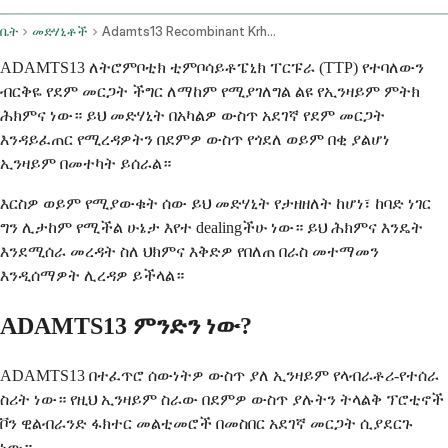
ቤት
መድሃኒቶች
Adamts13 Recombinant Krhn Intravenous Route
ADAMTS13 ለትሮምቦቲክ ቲምቦሳይቶፔኒክ ፐርፑራ (TTP) የተባለውን
ብርቅዬ የደም መርጋት ችግር ለማከም የሚያገለግል ልዩ የኢንዛይም ምትክ
ሕክምና ነው። ይህ መድሃኒት በአካልዎ ውስጥ አደገኛ የደም መርጋት
እንዳይፈጠር የሚረዳዎትን በደምዎ ውስጥ የጎደለ ወይም በቂ ያልሆነ
ኢንዛይም በመተካት ይሰራል።
እርስዎ ወይም የሚያውቁት ሰው ይህ መድሃኒት የታዘዘለት ከሆነ፣ ከባድ ነገር
ግን ሊታከም የሚችል ሁኔታ እየተ dealingችሁ ነው። ይህ ሕክምና እንዴት
እንደሚሰራ መረዳት ስለ ህክምና እቅድዎ የበለጠ በራስ መተማመን
እንዲሰማዎት ሊረዳዎ ይችላል።
ADAMTS13 ምንድን ነው?
ADAMTS13 በተፈጥሮ ሰውነትዎ ውስጥ ያለ ኢንዛይም የላብራቶሪ-የተሰራ
ስሪት ነው። የዚህ ኢንዛይም ስራው በደምዎ ውስጥ ያሉትን ትላልቅ ፕሮቲኖች
ቮን ዊልብራንድ ፋክተር መልቲመሮች በመስበር አደገኛ መርጋት ሲያደርጉ
ነው።