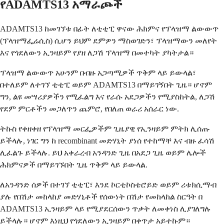
የADAMTS13 አማራጮች
ADAMTS13 ከመገኘቱ በፊት ለቲቲፒ ዋናው ሕክምና የፕላዝማ ልውውጥ
(ፕላዝማፌሬሲስ) ሲሆን ይህም ደምዎን ማስወገድን፣ ፕላዝማውን መለየት
እና የጎደለውን ኢንዛይም የያዘ ለጋሽ ፕላዝማ በመተካት ያካትታል።
ፕላዝማ ልውውጥ አሁንም በብዙ አጋጣሚዎች ጥቅም ላይ ይውላል፣
በተለይም ለተገኘ ቲቲፒ ወይም ADAMTS13 በማይገኝበት ጊዜ። ሆኖም
ግን, ልዩ መሣሪያዎችን የሚፈልግ እና የራሱ አደጋዎችን የሚያስከትል, ለጋሽ
የደም ምርቶችን መጋለጥን ጨምሮ, የበለጠ ወራሪ አሰራር ነው.
ትኩስ የቀዘቀዘ የፕላዝማ መርፌዎችም ጊዜያዊ የኢንዛይም ምትክ ሊሰጡ
ይችላሉ, ነገር ግን ከ recombinant መድሃኒት ያነሰ የተከማቸ እና ብዙ ፈሳሽ
ሊፈልጉ ይችላሉ. ይህ አቀራረብ አንዳንድ ጊዜ በአደጋ ጊዜ ወይም ሌሎች
ሕክምናዎች በማይገኙበት ጊዜ ጥቅም ላይ ይውላል.
ለአንዳንድ ሰዎች በተገኘ ቲቲፒ፣ እንደ ኮርቲኮስቴሮይድ ወይም ሪቱክሲማብ
ያሉ የበሽታ መከላከያ መድሃኒቶች የሰውነት በሽታ የመከላከል ስርዓት በ
ADAMTS13 ኢንዛይም ላይ የሚያደርሰውን ጥቃት ለመቀነስ ሊያገለግሉ
ይችላሉ። ሆኖም እነዚህ የጎደለውን ኢንዛይም በቀጥታ አይተኩም።