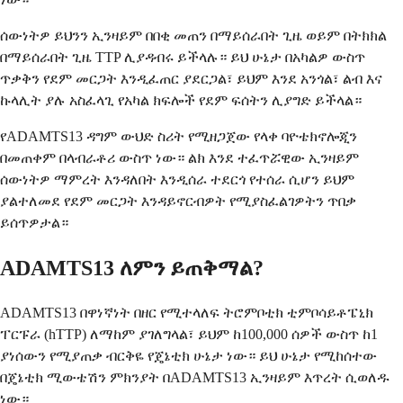
ሰውነትዎ ይህንን ኢንዛይም በበቂ መጠን በማይሰራበት ጊዜ ወይም በትክክል
በማይሰራበት ጊዜ TTP ሊያዳብሩ ይችላሉ። ይህ ሁኔታ በአካልዎ ውስጥ
ጥቃቅን የደም መርጋት እንዲፈጠር ያደርጋል፣ ይህም እንደ አንጎል፣ ልብ እና
ኩላሊት ያሉ አስፈላጊ የአካል ክፍሎች የደም ፍሰትን ሊያግድ ይችላል።
የADAMTS13 ዳግም ውህድ ስሪት የሚዘጋጀው የላቀ ባዮቴክኖሎጂን
በመጠቀም በላብራቶሪ ውስጥ ነው። ልክ እንደ ተፈጥሯዊው ኢንዛይም
ሰውነትዎ ማምረት እንዳለበት እንዲሰራ ተደርጎ የተሰራ ሲሆን ይህም
ያልተለመደ የደም መርጋት እንዳይኖርብዎት የሚያስፈልገዎትን ጥበቃ
ይሰጥዎታል።
ADAMTS13 ለምን ይጠቅማል?
ADAMTS13 በዋነኛነት በዘር የሚተላለፍ ትሮምቦቲክ ቲምቦሳይቶፔኒክ
ፐርፑራ (hTTP) ለማከም ያገለግላል፣ ይህም ከ100,000 ሰዎች ውስጥ ከ1
ያነሰውን የሚያጠቃ ብርቅዬ የጄኔቲክ ሁኔታ ነው። ይህ ሁኔታ የሚከሰተው
በጄኔቲክ ሚውቴሽን ምክንያት በADAMTS13 ኢንዛይም እጥረት ሲወለዱ
ነው።