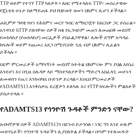
TTP ወይም የተገኘ TTP ካለዎት። ለዘር የሚተላለፍ TTP፣ መሰረታዊው
የጄኔቲክ ሁኔታ ስለማይጠፋ ይህ የህይወት ዘመን ህክምና ሊሆን ይችላል።
ሐኪምዎ ግላዊ የሆነ የሕክምና መርሃ ግብር ለማዘጋጀት ከእርስዎ ጋር ይሰራል።
አንዳንድ hTTP ያለባቸው ሰዎች በቂ የኢንዛይም መጠን ለመጠበቅ መደበኛ
የመከላከያ (የመከላከያ) መርፌዎች ያስፈልጋቸዋል፣ ሌሎች ደግሞ አጣዳፊ
ክፍሎች ወይም የጨመረ አደጋ በሚኖርበት ጊዜ ብቻ ህክምና ሊፈልጉ
ይችላሉ።
በደም ምርመራዎች አማካኝነት መደበኛ ክትትል ህክምናው ምን ያህል እየሰራ
እንደሆነ እና በጊዜ ሰሌዳዎ ላይ ማስተካከያዎችን ማድረግ አስፈላጊ መሆኑን
ለመወሰን የጤና እንክብካቤ ቡድንዎ ይረዳል። እነዚህ ምርመራዎች
የADAMTS13 እንቅስቃሴ ደረጃዎን ይለካሉ እና የTTP ክፍሎችን ምልክቶች
ይከታተላሉ።
የADAMTS13 የጎንዮሽ ጉዳቶች ምንድን ናቸው?
አብዛኛዎቹ ሰዎች ADAMTS13ን በደንብ ይታገሳሉ፣ ነገር ግን እንደ ሁሉም
መድሃኒቶች፣ የጎንዮሽ ጉዳቶችን ሊያስከትል ይችላል። በጣም የተለመዱት