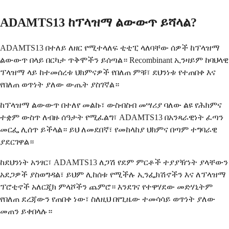
ADAMTS13 ከፕላዝማ ልውውጥ ይሻላል?
ADAMTS13 በተለይ ለዘር የሚተላለፍ ቲቲፒ ላለባቸው ሰዎች ከፕላዝማ
ልውውጥ በላይ በርካታ ጥቅሞችን ይሰጣል። Recombinant ኢንዛይም ከባህላዊ
ፕላዝማ ላይ ከተመሰረቱ ህክምናዎች የበለጠ ምቹ፣ ደህንነቱ የተጠበቀ እና
የበለጠ ወጥነት ያለው ውጤት ያስገኛል።
ከፕላዝማ ልውውጥ በተለየ መልኩ፣ ውስብስብ መሣሪያ ባለው ልዩ የሕክምና
ተቋም ውስጥ ለብዙ ሰዓታት የሚፈልግ፣ ADAMTS13 በአንጻራዊነት ፈጣን
መርፌ ሊሰጥ ይችላል። ይህ ለመደበኛ፣ የመከላከያ ህክምና በጣም ተግባራዊ
ያደርገዋል።
ከደህንነት አንፃር፣ ADAMTS13 ለጋሽ የደም ምርቶች ተያያዥነት ያላቸውን
አደጋዎች ያስወግዳል፣ ይህም ሊከሰቱ የሚችሉ ኢንፌክሽኖችን እና ለፕላዝማ
ፕሮቲኖች አለርጂክ ምላሾችን ጨምሮ። እንደገና የተዋሃደው መድሃኒትም
የበለጠ ደረጃውን የጠበቀ ነው፣ ስለዚህ በየጊዜው ተመሳሳይ ወጥነት ያለው
መጠን ይቀበላሉ።