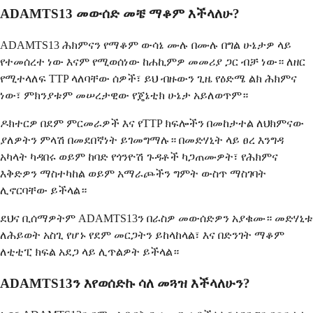
ADAMTS13 መውሰድ መቼ ማቆም እችላለሁ?
ADAMTS13 ሕክምናን የማቆም ውሳኔ ሙሉ በሙሉ በግል ሁኔታዎ ላይ
የተመሰረተ ነው እናም የሚወሰነው ከሐኪምዎ መመሪያ ጋር ብቻ ነው። ለዘር
የሚተላለፍ TTP ላለባቸው ሰዎች፣ ይህ ብዙውን ጊዜ የዕድሜ ልክ ሕክምና
ነው፣ ምክንያቱም መሠረታዊው የጄኔቲክ ሁኔታ አይለወጥም።
ዶክተርዎ በደም ምርመራዎች እና የTTP ክፍሎችን በመከታተል ለህክምናው
ያለዎትን ምላሽ በመደበኛነት ይገመግማሉ። በመድሃኒት ላይ ፀረ እንግዳ
አካላት ካዳበሩ ወይም ከባድ የጎንዮሽ ጉዳቶች ካጋጠሙዎት፣ የሕክምና
እቅድዎን ማስተካከል ወይም አማራጮችን ግምት ውስጥ ማስገባት
ሊኖርባቸው ይችላል።
ደህና ቢሰማዎትም ADAMTS13ን በራስዎ መውሰድዎን አያቁሙ። መድሃኒቱ
ለሕይወት አስጊ የሆኑ የደም መርጋትን ይከላከላል፣ እና በድንገት ማቆም
ለቲቲፒ ክፍል አደጋ ላይ ሊጥልዎት ይችላል።
ADAMTS13ን እየወሰድኩ ሳለ መጓዝ እችላለሁን?