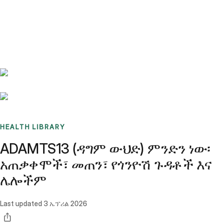
Benchmarks
Stories
FAQ
Sign up / Log in
HEALTH LIBRARY
ADAMTS13 (ዳግም ውህድ) ምንድን ነው፡
አጠቃቀሞች፣ መጠን፣ የጎንዮሽ ጉዳቶች እና
ሌሎችም
Last updated
3 ኤፕሪል 2026