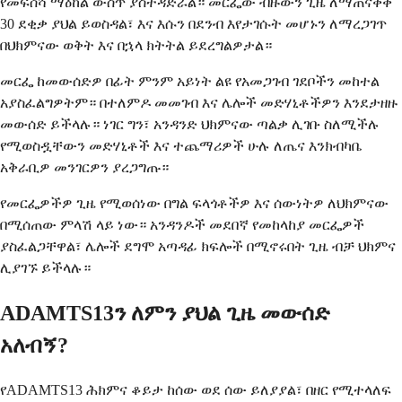
የመፍሰሻ ማዕከል ውስጥ ያስተዳድራል። መርፌው ብዙውን ጊዜ ለማጠናቀቅ
30 ደቂቃ ያህል ይወስዳል፣ እና እሱን በደንብ እየታገሱት መሆኑን ለማረጋገጥ
በህክምናው ወቅት እና በኋላ ክትትል ይደረግልዎታል።
መርፌ ከመውሰድዎ በፊት ምንም አይነት ልዩ የአመጋገብ ገደቦችን መከተል
አያስፈልግዎትም። በተለምዶ መመገብ እና ሌሎች መድሃኒቶችዎን እንደታዘዙ
መውሰድ ይችላሉ። ነገር ግን፣ አንዳንድ ህክምናው ጣልቃ ሊገቡ ስለሚችሉ
የሚወስዷቸውን መድሃኒቶች እና ተጨማሪዎች ሁሉ ለጤና እንክብካቤ
አቅራቢዎ መንገርዎን ያረጋግጡ።
የመርፌዎችዎ ጊዜ የሚወሰነው በግል ፍላጎቶችዎ እና ሰውነትዎ ለህክምናው
በሚሰጠው ምላሽ ላይ ነው። አንዳንዶች መደበኛ የመከላከያ መርፌዎች
ያስፈልጋቸዋል፣ ሌሎች ደግሞ አጣዳፊ ክፍሎች በሚኖሩበት ጊዜ ብቻ ህክምና
ሊያገኙ ይችላሉ።
ADAMTS13ን ለምን ያህል ጊዜ መውሰድ
አለብኝ?
የADAMTS13 ሕክምና ቆይታ ከሰው ወደ ሰው ይለያያል፣ በዘር የሚተላለፍ