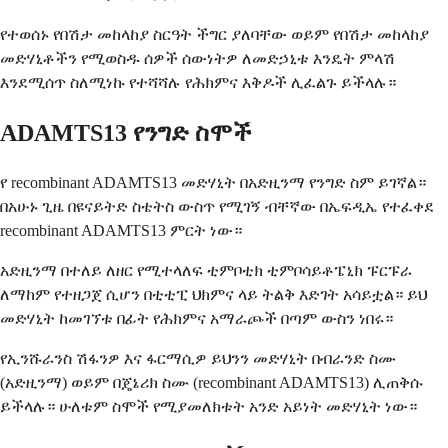
የተወሰኑ የበሽታ መከላከያ ስርዓት ችግር ያለባቸው ወይም የበሽታ መከላከያ
መድሃኒቶችን የሚወስዱ ሰዎች ሰውነትዎ ለመድኃኒቱ እንዴት ምላሽ
እንደሚሰጥ ስለሚነኩ የተሻሻሉ የሕክምና እቅዶች ሊፈልጉ ይችላሉ።
ADAMTS13 የንግድ ስሞች
የ recombinant ADAMTS13 መድሃኒት በአድዚንማ የንግድ ስም ይገኛል።
በአሁኑ ጊዜ በዩናይትድ ስቴትስ ውስጥ የሚገኝ ብቸኛው በኤፍዲኤ የተፈቀደ
recombinant ADAMTS13 ምርት ነው።
አድዚንማ በተለይ ለዘር የሚተላለፍ ቲምቦቲክ ቲምቦሳይቶፔኒክ ፑርፑራ
ለማከም የተዘጋጀ ሲሆን በቲቲፒ ህክምና ላይ ትልቅ እድገት አሳይቷል። ይህ
መድሃኒት ከመገኘቱ በፊት የሕክምና አማራጮች በጣም ውስን ነበሩ።
የኢንሹራንስ ሽፋንዎ እና ፋርማሲዎ ይህንን መድሃኒት በብራንድ ስሙ
(አድዚንማ) ወይም በጄኔሪክ ስሙ (recombinant ADAMTS13) ሊጠቅሱ
ይችላሉ። ሁለቱም ስሞች የሚያመለክቱት አንድ አይነት መድሃኒት ነው።