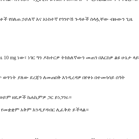
ች የበለጠ ኃይለኛ እና አነስተኛ የጎንዮሽ ጉዳቶች ስላሏቸው ብዙውን ጊዜ
10 mg ነው፣ ነገር ግን ዶክተርዎ ትክክለኛውን መጠን በእርስዎ ልዩ ሁኔታ ላይ
 ወጥነት ያለው ደረጃን ለመጠበቅ እንዲረዳዎ በየቀኑ በተመሳሳይ ሰዓት
ይም ዘዴዎች ከሐኪምዎ ጋር ይነጋገሩ።
ና የመቋቋም አቅም እንዲያዳብር ሊፈቅድ ይችላል።