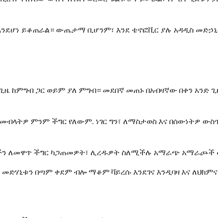
እንደሆነ ይቆጠራል። ውጤታማ ቢሆንም፣ እንደ ቴኖፎቪር ያሉ አዳዲስ መድኃኒቶ
ዜ ከምግብ ጋር ወይም ያለ ምግብ። መደበኛ መጠኑ በአብዛኛው በቀን አንድ ጊዜ 
መብላትዎ ምንም ችግር የለውም. ነገር ግን፣ ለማስታወስ እና በሰውነትዎ ውስጥ
ችን ለመዋጥ ችግር ካጋጠመዎት፣ ሊረዱዎት ስለሚችሉ አማራጭ አማራጮች ወ
መድሃኒቱን በጣም ቀደም ብሎ ማቆም ቫይረሱ እንደገና እንዲባዛ እና ለህክም