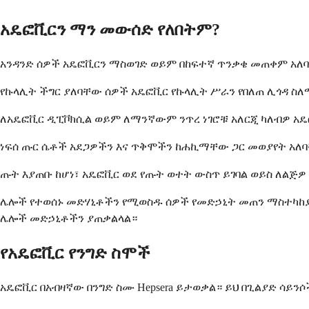
አዴፎቪርን ማን መውሰድ የለበትም?
አንዳንድ ሰዎች አዴፎቪርን ማስወገድ ወይም በከፍተኛ ጥንቃቄ መጠቀም አለባ
የኩላሊት ችግር ያለባቸው ሰዎች አዴፎቪር የኩላሊት ሥራን የበለጠ ሊጎዳ ስ
ለአዴፎቪር ዲፒቮክሲል ወይም ለማንኛውም ንጥረ ነገሮቹ አለርጂ ካለብዎ አዴ
ነፍሰ ጡር ሴቶች አደጋዎችን እና ጥቅሞችን ከሐኪማቸው ጋር መወያየት አለባ
ጡት እያጠቡ ከሆነ፣ አዴፎቪር ወደ የጡት ወተት ውስጥ ይገባል ወይስ ለልጅዎ 
ሌሎች የተወሰኑ መድሃኒቶችን የሚወስዱ ሰዎች የመድኃኒት መጠን ማስተካከያ
ሌሎች መድኃኒቶችን ያጠቃልላል።
የአዴፎቪር የንግድ ስሞች
አዴፎቪር በአብዛኛው በንግድ ስሙ Hepsera ይታወቃል። ይህ በጊልያድ ሳይን