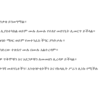
ጥንቃቄ ይገመግማል።
ን ሊያስተካክል ወይም ሙሉ ለሙሉ የተለየ መድሃኒት ሊመርጥ ይችላል።
ከባድ ማዞር ወይም የመተንፈስ ችግር ያካትታሉ።
ሚያሳድረው ተጽእኖ ሙሉ በሙሉ አልተረዳም።
ቢዎ ጥቅሞቹን እና አደጋዎቹን ለመመዘን ሊረዳዎ ይችላል።
ገሻ መድሃኒቶችን፣ አንቲባዮቲኮችን እና የኩላሊት ሥራን ሊነኩ የሚችሉ