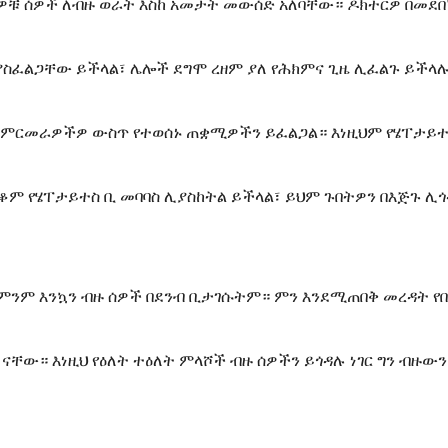
ዛኛዎቹ ሰዎች ለብዙ ወራት እስከ አመታት መውሰድ አለባቸው። ዶክተርዎ በመደ
ሊያስፈልጋቸው ይችላል፣ ሌሎች ደግሞ ረዘም ያለ የሕክምና ጊዜ ሊፈልጉ ይችላ
 ምርመራዎችዎ ውስጥ የተወሰኑ ጠቋሚዎችን ይፈልጋል። እነዚህም የሄፐታይተስ 
ም የሄፐታይተስ ቢ መባባስ ሊያስከትል ይችላል፣ ይህም ጉበትዎን በእጅጉ ሊጎ
 ምንም እንኳን ብዙ ሰዎች በደንብ ቢታገሱትም። ምን እንደሚጠበቅ መረዳት የ
ናቸው። እነዚህ የዕለት ተዕለት ምላሾች ብዙ ሰዎችን ይጎዳሉ ነገር ግን ብዙ