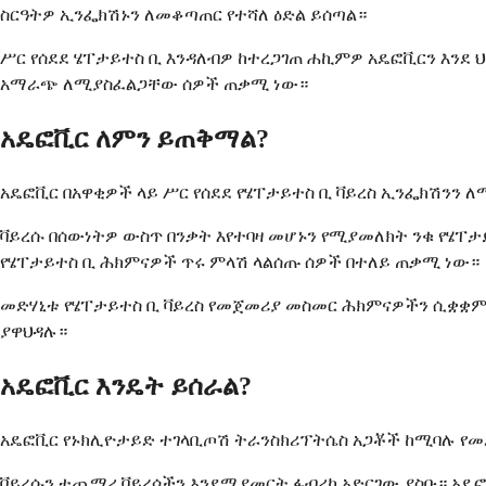
ስርዓትዎ ኢንፌክሽኑን ለመቆጣጠር የተሻለ ዕድል ይሰጣል።
ሥር የሰደደ ሄፐታይተስ ቢ እንዳለብዎ ከተረጋገጠ ሐኪምዎ አዴፎቪርን እንደ
አማራጭ ለሚያስፈልጋቸው ሰዎች ጠቃሚ ነው።
አዴፎቪር ለምን ይጠቅማል?
አዴፎቪር በአዋቂዎች ላይ ሥር የሰደደ የሄፐታይተስ ቢ ቫይረስ ኢንፌክሽንን ለ
ቫይረሱ በሰውነትዎ ውስጥ በንቃት እየተባዛ መሆኑን የሚያመለክት ንቁ የሄፐ
የሄፐታይተስ ቢ ሕክምናዎች ጥሩ ምላሽ ላልሰጡ ሰዎች በተለይ ጠቃሚ ነው።
መድሃኒቱ የሄፐታይተስ ቢ ቫይረስ የመጀመሪያ መስመር ሕክምናዎችን ሲቋቋም
ያዋህዳሉ።
አዴፎቪር እንዴት ይሰራል?
አዴፎቪር የኑክሊዮታይድ ተገላቢጦሽ ትራንስክሪፕትሴስ አጋቾች ከሚባሉ የመድ
ቫይረሱን ተጨማሪ ቫይረሶችን እንደሚያመርት ፋብሪካ አድርገው ያስቡ። አዴፎ