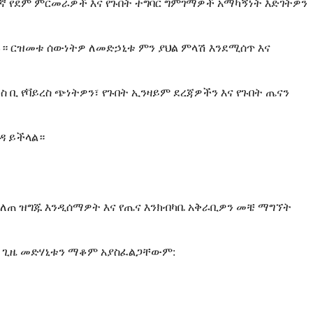
በኛ የደም ምርመራዎች እና የጉበት ተግባር ግምገማዎች አማካኝነት እድገትዎን
ሉ። ርዝመቱ ሰውነትዎ ለመድኃኒቱ ምን ያህል ምላሽ እንደሚሰጥ እና
ቢ የቫይረስ ጭነትዎን፣ የጉበት ኢንዛይም ደረጃዎችን እና የጉበት ጤናን
ዳ ይችላል።
በለጠ ዝግጁ እንዲሰማዎት እና የጤና እንክብካቤ አቅራቢዎን መቼ ማግኘት
ውን ጊዜ መድሃኒቱን ማቆም አያስፈልጋቸውም: