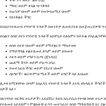
ተቅማጥ ወይም ልቅ ሰገራ
ማዞር ወይም ቀላል ጭንቅላት
የጡንቻ ህመም ወይም የመገጣጠሚያ ህመም
የእንቅልፍ ችግር
እነዚህ የተለመዱ የጎንዮሽ ጉዳቶች ሰውነትዎ ለመድኃኒቱ በመጀመሪያዎቹ ጥ
ይበልጥ ከባድ የሆኑ የጎንዮሽ ጉዳቶች አስቸኳይ የሕክምና ክትትል ያስፈልጋቸ
ከባድ የሆድ ህመም ወይም የማያቋርጥ ማስታወክ
የማይሻሻል ያልተለመደ ድካም ወይም ድክመት
የቆዳ ወይም የዓይን ቢጫ (ጃንዲስ)
ጨለማ ሽንት ወይም የገረጣ ሰገራ
የመተንፈስ ችግር ወይም የደረት ህመም
በእግሮች፣ ቁርጭምጭሚቶች ወይም እግሮች ላይ እብጠት
ሊታዩ ከሚገባቸው በጣም አስፈላጊ የጎንዮሽ ጉዳቶች አንዱ የኩላሊት ችግሮች
ሰዎች ላይ።
በአንዳንድ ብርቅዬ ሁኔታዎች፣ አዴፎቪር ላቲክ አሲዶሲስ የተባለ ከባድ ሁኔታ 
የተለመደ አይደለም። ምልክቶቹ ፈጣን መተንፈስ፣ ከባድ ማቅለሽለሽ እና ያ