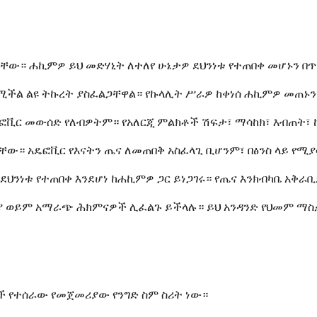
ቸው። ሐኪምዎ ይህ መድሃኒት ለተለየ ሁኔታዎ ደህንነቱ የተጠበቀ መሆኑን በ
ለሚችል ልዩ ትኩረት ያስፈልጋቸዋል። የኩላሊት ሥራዎ ከቀነሰ ሐኪምዎ መጠኑ
ፎቪር መውሰድ የለብዎትም። የአለርጂ ምልክቶች ሽፍታ፣ ማሳከክ፣ እብጠት፣ 
ቸው። አዴፎቪር የእናትን ጤና ለመጠበቅ አስፈላጊ ቢሆንም፣ በፅንስ ላይ የ
ደህንነቱ የተጠበቀ እንደሆነ ከሐኪምዎ ጋር ይነጋገሩ። የጤና እንክብካቤ አቅራ
 ወይም አማራጭ ሕክምናዎች ሊፈልጉ ይችላሉ። ይህ አንዳንድ የህመም ማስታ
ሶች የተሰራው የመጀመሪያው የንግድ ስም ስሪት ነው።