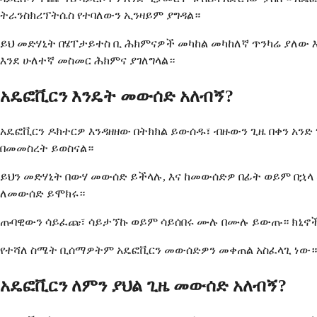
ትራንስክሪፕትሴስ የተባለውን ኢንዛይም ያግዳል።
ይህ መድሃኒት በሄፐታይተስ ቢ ሕክምናዎች መካከል መካከለኛ ጥንካሬ ያለው 
እንደ ሁለተኛ መስመር ሕክምና ያገለግላል።
አዴፎቪርን እንዴት መውሰድ አለብኝ?
አዴፎቪርን ዶክተርዎ እንዳዘዘው በትክክል ይውሰዱ፣ ብዙውን ጊዜ በቀን አንድ ጊ
በመመስረት ይወስናል።
ይህን መድሃኒት በውሃ መውሰድ ይችላሉ, እና ከመውሰድዎ በፊት ወይም በኋላ 
ለመውሰድ ይሞክሩ።
ጡባዊውን ሳይፈጩ፣ ሳይታኘኩ ወይም ሳይሰበሩ ሙሉ በሙሉ ይውጡ። ክኒኖ
የተሻለ ስሜት ቢሰማዎትም አዴፎቪርን መውሰድዎን መቀጠል አስፈላጊ ነው። 
አዴፎቪርን ለምን ያህል ጊዜ መውሰድ አለብኝ?