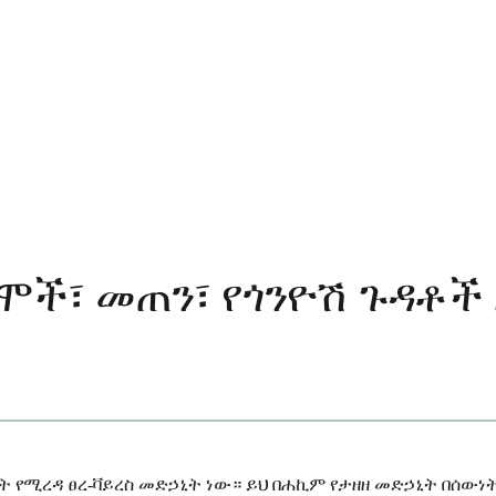
ሞች፣ መጠን፣ የጎንዮሽ ጉዳቶች
ት የሚረዳ ፀረ-ቫይረስ መድኃኒት ነው። ይህ በሐኪም የታዘዘ መድኃኒት በሰውነ