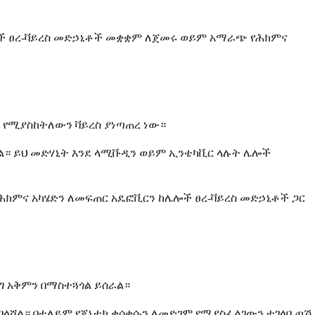
ሌሎች ፀረ-ቫይረስ መድኃኒቶች መቋቋም ለጀመሩ ወይም አማራጭ የሕክምና
ት የሚያስከትለውን ቫይረስ ያነጣጠረ ነው።
ዛል። ይህ መድሃኒት እንደ ላሚቩዲን ወይም ኢንቴካቪር ላሉት ሌሎች
ክምና አካሄድን ለመፍጠር አዴፎቪርን ከሌሎች ፀረ-ቫይረስ መድኃኒቶች ጋር
ግ አቅምን በማስተጓጎል ይሰራል።
ያበላሻል። በተለይም የጄኔቲክ ቁሳቁሱን ለመድገም የሚያስፈልገውን ተገላቢጦሽ