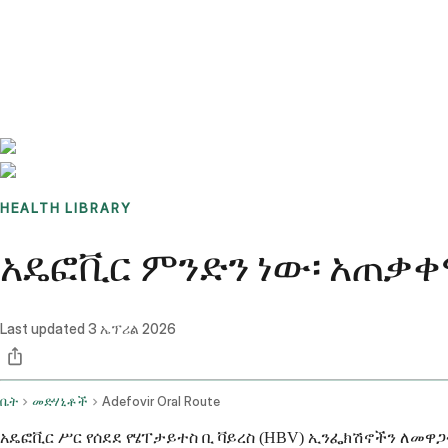
Benchmarks
Stories
FAQ
Sign up / Log in
HEALTH LIBRARY
አዴፎቪር ምንድን ነው፡ አጠቃቀ
Last updated
3 ኤፕሪል 2026
ቤት
መድሃኒቶች
Adefovir Oral Route
አዴፎቪር ሥር የሰደደ የሄፐታይተስ ቢ ቫይረስ (HBV) ኢንፌክሽኖችን ለመዋጋ