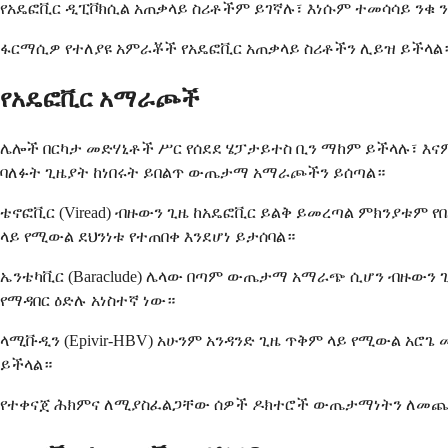
የአዴፎቪር ዲፒቮክሲል አጠቃላይ ስሪቶችም ይገኛሉ፣ እነሱም ተመሳሳይ ንቁ ንጥ
ፋርማሲዎ የተለያዩ አምራቾች የአዴፎቪር አጠቃላይ ስሪቶችን ሊይዝ ይችላል። 
የአዴፎቪር አማራጮች
ሌሎች በርካታ መድሃኒቶች ሥር የሰደደ ሄፓታይተስ ቢን ማከም ይችላሉ፣ እናም
ባለፉት ጊዜያት ከነበሩት ይበልጥ ውጤታማ አማራጮችን ይሰጣል።
ቴኖፎቪር (Viread) ብዙውን ጊዜ ከአዴፎቪር ይልቅ ይመረጣል ምክንያቱም የ
ላይ የሚውል ደህንነቱ የተጠበቀ እንደሆነ ይታሰባል።
ኤንቴካቪር (Baraclude) ሌላው በጣም ውጤታማ አማራጭ ሲሆን ብዙውን ጊ
የማዳበር ዕድሉ አነስተኛ ነው።
ላሚቩዲን (Epivir-HBV) አሁንም አንዳንድ ጊዜ ጥቅም ላይ የሚውል አሮ
ይችላል።
የተቀናጀ ሕክምና ለሚያስፈልጋቸው ሰዎች ዶክተሮች ውጤታማነትን ለመጨመር