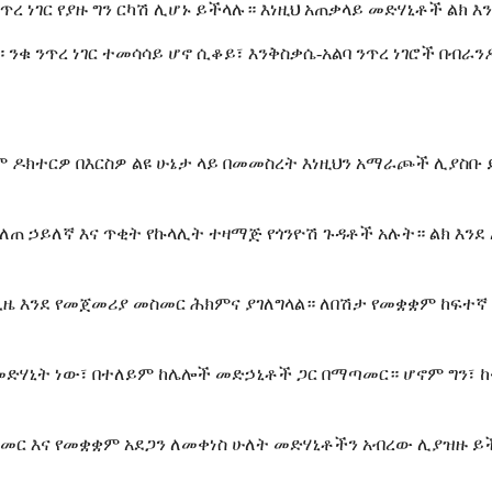
ረ ነገር የያዙ ግን ርካሽ ሊሆኑ ይችላሉ። እነዚህ አጠቃላይ መድሃኒቶች ልክ 
ንቁ ንጥረ ነገር ተመሳሳይ ሆኖ ሲቆይ፣ እንቅስቃሴ-አልባ ንጥረ ነገሮች በብራ
 ዶክተርዎ በእርስዎ ልዩ ሁኔታ ላይ በመመስረት እነዚህን አማራጮች ሊያስቡ 
በለጠ ኃይለኛ እና ጥቂት የኩላሊት ተዛማጅ የጎንዮሽ ጉዳቶች አሉት። ልክ እንደ
ዜ እንደ የመጀመሪያ መስመር ሕክምና ያገለግላል። ለበሽታ የመቋቋም ከፍተኛ 
ጌ መድሃኒት ነው፣ በተለይም ከሌሎች መድኃኒቶች ጋር በማጣመር። ሆኖም ግን፣
 እና የመቋቋም አደጋን ለመቀነስ ሁለት መድሃኒቶችን አብረው ሊያዝዙ ይ