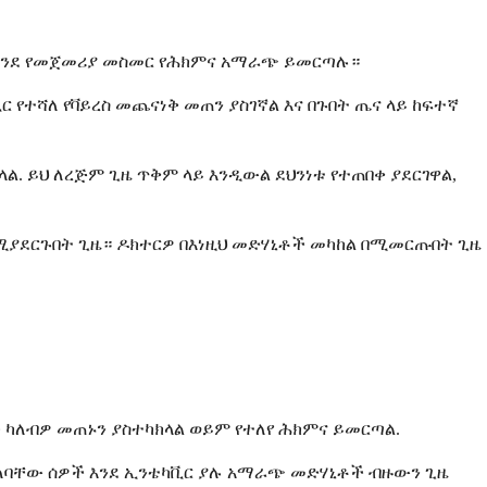
 እንደ የመጀመሪያ መስመር የሕክምና አማራጭ ይመርጣሉ።
 የተሻለ የቫይረስ መጨናነቅ መጠን ያስገኛል እና በጉበት ጤና ላይ ከፍተኛ
ል. ይህ ለረጅም ጊዜ ጥቅም ላይ እንዲውል ደህንነቱ የተጠበቀ ያደርገዋል,
ያደርጉበት ጊዜ። ዶክተርዎ በእነዚህ መድሃኒቶች መካከል በሚመርጡበት ጊዜ
ታ ካለብዎ መጠኑን ያስተካክላል ወይም የተለየ ሕክምና ይመርጣል.
 ላለባቸው ሰዎች እንደ ኢንቴካቪር ያሉ አማራጭ መድሃኒቶች ብዙውን ጊዜ