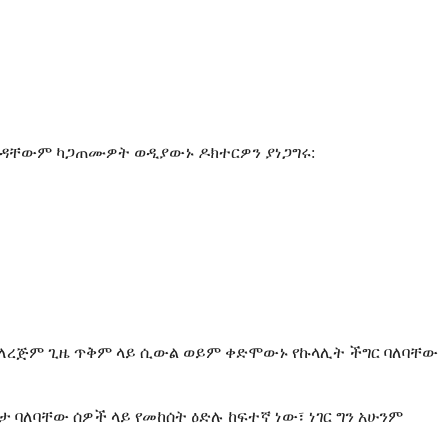
 አንዳቸውም ካጋጠሙዎት ወዲያውኑ ዶክተርዎን ያነጋግሩ:
ም ለረጅም ጊዜ ጥቅም ላይ ሲውል ወይም ቀድሞውኑ የኩላሊት ችግር ባለባቸው
 ባለባቸው ሰዎች ላይ የመከሰት ዕድሉ ከፍተኛ ነው፣ ነገር ግን አሁንም