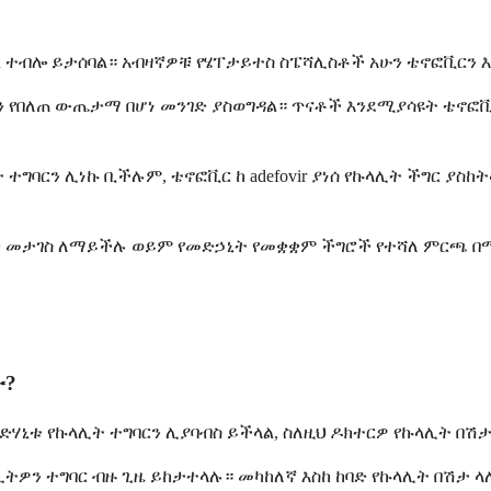
ል ተብሎ ይታሰባል። አብዛኛዎቹ የሄፐታይተስ ስፔሻሊስቶች አሁን ቴኖፎቪርን
ን የበለጠ ውጤታማ በሆነ መንገድ ያስወግዳል። ጥናቶች እንደሚያሳዩት ቴኖፎቪር
ርን ሊነኩ ቢችሉም, ቴኖፎቪር ከ adefovir ያነሰ የኩላሊት ችግር ያስከትላ
ን መታገስ ለማይችሉ ወይም የመድኃኒት የመቋቋም ችግሮች የተሻለ ምርጫ በሚ
ው?
ድሃኒቱ የኩላሊት ተግባርን ሊያባብስ ይችላል, ስለዚህ ዶክተርዎ የኩላሊት በሽ
ሊትዎን ተግባር ብዙ ጊዜ ይከታተላሉ። መካከለኛ እስከ ከባድ የኩላሊት በሽታ