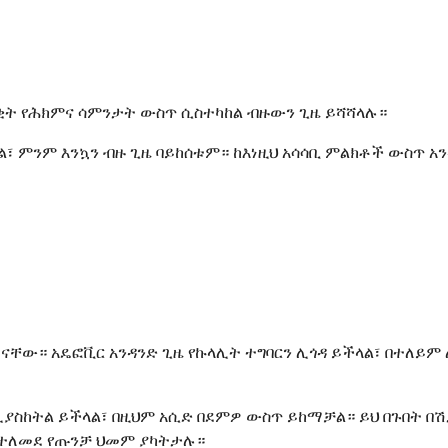
ቂት የሕክምና ሳምንታት ውስጥ ሲስተካከል ብዙውን ጊዜ ይሻሻላሉ።
ዋል፣ ምንም እንኳን ብዙ ጊዜ ባይከሰቱም። ከእነዚህ አሳሳቢ ምልክቶች ውስጥ
 ናቸው። አዴፎቪር አንዳንድ ጊዜ የኩላሊት ተግባርን ሊጎዳ ይችላል፣ በተለይ
ሊያስከትል ይችላል፣ በዚህም አሲድ በደምዎ ውስጥ ይከማቻል። ይህ በጉበት በሽታ
ልተለመደ የጡንቻ ህመም ያካትታሉ።