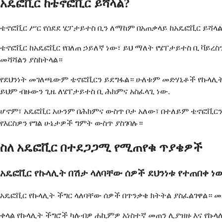
አዴፎቪር ከቴኖፎቪር ይሻላል?
ቴኖፎቪር ሥር የሰደደ ሄፓታይተስ ቢን ለማከም በአጠቃላይ ከአዴፎቪር ይሻላ
ቴኖፎቪር ከአዴፎቪር የበለጠ ኃይለኛ ነው፣ ይህ ማለት የሄፐታይተስ ቢ ቫይረስ
መሻሻልን ያስከትላል።
የደህንነት መገለጫውም ቴኖፎቪርን ይደግፋል። ሁለቱም መድሃኒቶች የኩላሊት ተግባ
ይህም ብዙውን ጊዜ ለሄፐታይተስ ቢ ሕክምና አስፈላጊ ነው.
ሆኖም፣ አዴፎቪር አሁንም በሕክምና ውስጥ ቦታ አለው፣ በተለይም ቴኖፎቪር
የእርስዎን የግል ሁኔታዎች ግምት ውስጥ ያስገባሉ።
ስለ አዴፎቪር በተደጋጋሚ የሚጠየቁ ጥያቄዎች
አዴፎቪር የኩላሊት በሽታ ላለባቸው ሰዎች ደህንነቱ የተጠበቀ ነ
አዴፎቪር የኩላሊት ችግር ላለባቸው ሰዎች በጥንቃቄ ክትትል ያስፈልገዋል። መ
ቀላል የኩላሊት ችግሮች ካሉብዎ ሐኪምዎ አነስተኛ መጠን ሊያዝዙ እና የኩላ