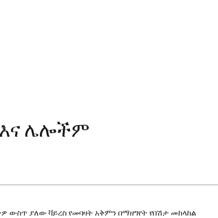
 እና ሌሎችም
ትዎ ውስጥ ያለው ቫይረስ የመባዛት አቅምን በማዘግየት የበሽታ መከላከል