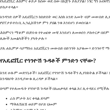
የአዴፎቪር ሕክምና ቆይታ ከሰው ወደ ሰው በእጅጉ ይለያያል፣ ነገር ግን አብ
ይከታተላል።
አንዳንድ ሰዎች አዴፎቪርን ከስድስት ወር እስከ አንድ አመት ብቻ መውሰድ 
የሄፐታይተስ ቢ ኢንፌክሽንዎ ምን ያህል ንቁ እንደሆነ ይወሰናል።
ሕክምናን ማቆም ደህንነቱ የተጠበቀ መቼ እንደሆነ ለመወሰን ዶክተርዎ በደም
ሌሎች አመልካቾችን ያካትታሉ።
ያለ ሐኪምዎ ሳያማክሩ አዴፎቪርን መውሰድ በድንገት አያቁሙ። ድንገተኛ ማቆ
የአዴፎቪር የጎንዮሽ ጉዳቶች ምንድን ናቸው?
እንደ ሁሉም መድሃኒቶች፣ አዴፎቪር የጎንዮሽ ጉዳቶችን ሊያስከትል ይችላል፣
እንዳለቦት እንዲያውቁ ሊረዳዎ ይችላል።
በጣም የተለመዱት የጎንዮሽ ጉዳቶች በአጠቃላይ ቀላል እና ሊተዳደሩ የሚችሉ 
ራስ ምታት እና ቀላል ድካም
ማቅለሽለሽ ወይም የሆድ ህመም