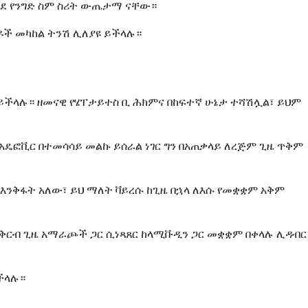
እንደ የንግድ ስም ስሪት ውጤታማ ናቸው።
ንዶች መካከል ትንሽ ሊለያዩ ይችላሉ።
ይችላሉ። ዘመናዊ የሄፐታይተስ ቢ ሕክምና በከፍተኛ ሁኔታ ተሻሽሏል፣ ይህም
 አዴፎቪር በተመሳሳይ መልኩ ይሰራል ነገር ግን በአጠቃላይ ለረጅም ጊዜ ጥቅም
እንቅፋት አለው፣ ይህ ማለት ቫይረሱ ከጊዜ በኋላ ለእሱ የመቋቋም አቅም
 ከቅርብ ጊዜ አማራጮች ጋር ሲነጻጸር ከላሚቩዲን ጋር መቋቋም በቀላሉ ሊዳብር
ችላሉ።