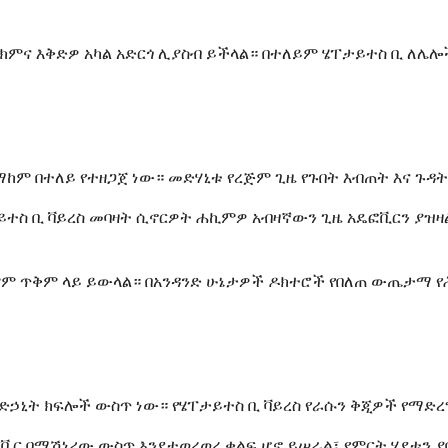
 ህክምና እቅድዎ አካል አድርጎ ሊያስብ ይችላል። በተለይም ሄፐታይተስ ቢ ለ
ማከም በተለይ የተዘጋጀ ነው። መድሃኒቱ የረጅም ጊዜ የጉበት እብጠት እና ጉዳ
ታይተስ ቢ ቫይረስ መባዛት ሲኖርዎት ሐኪምዎ አብዛኛውን ጊዜ አዴፎቪርን ያዝ
ም ጥቅም ላይ ይውላል። በአንዳንድ ሁኔታዎች ዶክተሮች የበለጠ ውጤታማ የሕ
ኃኒት ክፍሎች ውስጥ ነው። የሄፐታይተስ ቢ ቫይረስ የራሱን ቅጂዎች የማድረ
ቪር በማሽነሪው ውስጥ እንደተወረወረ ቁልፍ ሆኖ ይሠራል፣ የምርት ሂደቱን 