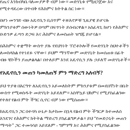
የጤና እንክብካቤ ባለሙያዎች ብቻ ነው። መድሃኒቱ የሚዘጋጀው እና
የሚተዳደረው በጥብቅ የሕክምና ክትትል ስር ነው።
በሆነ መንገድ ብዙ አዴኖሲን ቢሰጥም ተጽእኖዎቹ ጊዜያዊ ይሆናሉ
ምክንያቱም ሰውነትዎ በጣም በፍጥነት ይሰብረዋል። አስፈላጊ ከሆነ የሕክምና
ቡድንዎ ፈጣን ድጋፍ እና ሕክምና ለመስጠት ዝግጁ ይሆናል።
በሕክምና ተቋማት ውስጥ ያሉ የደህንነት ፕሮቶኮሎች የመድሃኒት ስህተቶችን
ለመከላከል የተነደፉ ናቸው፣ ይህም ማንኛውም መድሃኒት ከመሰጠቱ በፊት
ብዙ ቼኮችን ያጠቃልላል፣ በተለይም እንደ አዴኖሲን ያሉ ኃይለኛ መድሃኒቶች።
የአዴኖሲን መጠን ካመለጠኝ ምን ማድረግ አለብኝ?
ይህ ጥያቄ በእርግጥ ለአዴኖሲን አይመለከትም ምክንያቱም በመደበኛነት በቤት
ውስጥ የሚወስዱት መድሃኒት አይደለም። አስቸኳይ ህክምና የሚያስፈልገው
የተለየ የልብ ምት ችግር ሲኖር ብቻ ነው የሚሰጠው።
ከአዴኖሲን ጋር በተሳካ ሁኔታ ከታከሙ በኋላ የልብ ምት ችግርዎ ከተመለሰ
እንደገና የሕክምና ክትትል ማድረግ ያስፈልግዎታል። ይህ “የመድኃኒት መጠን
ማጣት” ጋር ተመሳሳይ አይደለም - ግምገማ እና ሕክምና የሚያስፈልገው