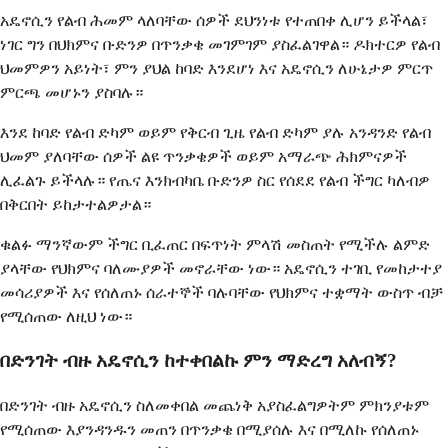
አዴኖሲን የልብ ሕመም ላለባቸው ሰዎች ደህንነቱ የተጠበቀ ሊሆን ይችላል፣
ነገር ግን በህክምና ቡድንዎ በጥንቃቄ መገምገም ያስፈልገዋል። ዶክተርዎ የልብ
ህመምዎን አይነት፣ ምን ያህል ከባድ እንደሆነ እና አዴኖሲን ለሁኔታዎ ምርጥ
ምርጫ መሆኑን ያስባሉ።
እንደ ከባድ የልብ ድካም ወይም የቅርብ ጊዜ የልብ ድካም ያሉ አንዳንድ የልብ
ህመም ያለባቸው ሰዎች ልዩ ጥንቃቄዎች ወይም አማራጭ ሕክምናዎች
ሊፈልጉ ይችላሉ። የጤና እንክብካቤ ቡድንዎ ስር የሰደደ የልብ ችግር ካለብዎ
በቅርበት ይከታተልዎታል።
ቁልፉ ማንኛውም ችግር ቢፈጠር በፍጥነት ምላሽ መስጠት የሚችሉ ልምድ
ያላቸው የህክምና ባለሙያዎች መኖራቸው ነው። አዴኖሲን ተገቢ የመከታተያ
መሳሪያዎች እና የሰለጠኑ ሰራተኞች ባሉባቸው የህክምና ተቋማት ውስጥ ብቻ
የሚሰጠው ለዚህ ነው።
በድንገት ብዙ አዴኖሲን ከተቀበልኩ ምን ማድረግ አለብኝ?
በድንገት ብዙ አዴኖሲን ስለመቀበል መጨነቅ አያስፈልግዎትም ምክንያቱም
የሚሰጠው እያንዳንዱን መጠን በጥንቃቄ በሚያሰሉ እና በሚለኩ የሰለጠኑ