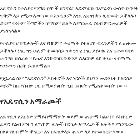
አዴኖሲን በተለያዩ የንግድ ስሞች ይገኛል፣ አዴኖካርድ በአሜሪካ ውስጥ በብዛት
ጥቅም ላይ የሚውለው ነው። እንዲሁም እንደ አዴኖስካን ሊሰሙት ይችላሉ፣
ይህም የሪትም ችግሮችን ከማከም ይልቅ ለምርመራ የልብ ምርመራዎች
ያገለግላል።
የተለያዩ ሆስፒታሎች እና የህክምና ተቋማት የተለያዩ ብራንዶችን ሊጠቀሙ
ይችላሉ፣ ነገር ግን ሁሉም ተመሳሳይ ንቁ ንጥረ ነገር ይይዛሉ እና በተመሳሳይ
መንገድ ይሰራሉ። የጤና እንክብካቤ ቡድንዎ ለእርስዎ ልዩ ሁኔታ ተስማሚ
የሆነውን ስሪት ይጠቀማል።
የጄኔራል ስም “አዴኖሲን” ዶክተሮች እና ነርሶች ይህንን መድሃኒት ከእርስዎ
ወይም ከቤተሰብዎ ጋር በሚወያዩበት ጊዜ በብዛት የሚጠቀሙበት ነው።
የአዴኖሲን አማራጮች
አዴኖሲን ለእርስዎ የማይስማማዎት ወይም ውጤታማ ካልሆነ፣ ዶክተርዎ
ፈጣን የልብ ምትን ለማከም ሌሎች በርካታ አማራጮች አሉት። ምርጫው
በልዩ የልብ ምት ችግርዎ እና በአጠቃላይ ጤናዎ ላይ የተመሰረተ ነው።