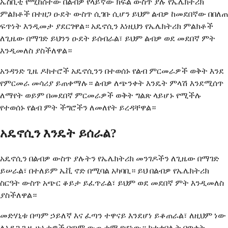
ኤስቪቲ የሚከሰተው በልብዎ የላይኛው ክፍል ውስጥ ያሉ የኤሌክትሪክ
ምልክቶች በተዘጋ ዑደት ውስጥ ሲገቡ ሲሆን ይህም ልብዎ ከመደበኛው በበለጠ
ፍጥነት እንዲመታ ያደርገዋል። አዴኖሲን እነዚህን የኤሌክትሪክ ምልክቶች
ለጊዜው በማገድ ይህንን ዑደት ይሰብራል፣ ይህም ልብዎ ወደ መደበኛ ምት
እንዲመለስ ያስችለዋል።
አንዳንድ ጊዜ ዶክተሮች አዴኖሲንን በተወሰኑ የልብ ምርመራዎች ወቅት እንደ
የምርመራ መሳሪያ ይጠቀማሉ። ልብዎ ለጭንቀት እንዴት ምላሽ እንደሚሰጥ
ለማየት ወይም በመደበኛ ምርመራዎች ወቅት ግልጽ ላይሆኑ የሚችሉ
የተወሰኑ የልብ ምት ችግሮችን ለመለየት ይረዳቸዋል።
አዴኖሲን እንዴት ይሰራል?
አዴኖሲን በልብዎ ውስጥ ያሉትን የኤሌክትሪክ መንገዶችን ለጊዜው በማገድ
ይሠራል፣ በተለይም ኤቪ ኖድ በሚባል አካባቢ። ይህ በልብዎ የኤሌክትሪክ
ስርዓት ውስጥ አጭር ቆይታ ይፈጥራል፣ ይህም ወደ መደበኛ ምት እንዲመለስ
ያስችለዋል።
መድሃኒቱ በጣም ኃይለኛ እና ፈጣን ተዋናይ እንደሆነ ይቆጠራል፣ ለዚህም ነው
ለአደጋ ጊዜ ሁኔታዎች በጣም ውጤታማ የሆነው። ከተቀበሉት በጥቂት