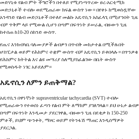
መድሃኒቱ የልብ ምት ችግሮችን በተለይ የሚያነጣጥረው ፀረ-አርቲሚክ
መድኃኒቶች ተብሎ ወደሚጠራው ክፍል ውስጥ ነው። በየቀኑ ከሚወስዷቸው
አንዳንድ የልብ መድኃኒቶች በተለየ መልኩ አዴኖሲን አስፈላጊ በሚሆንበት ጊዜ
ብቻ ጥቅም ላይ የሚውል ሲሆን በጣም በፍጥነት ይሠራል, ብዙውን ጊዜ
ከተሰጠ ከ10-20 ሰከንድ ውስጥ.
የጤና እንክብካቤ ባለሙያዎች ልብዎን በጥብቅ መከታተል በሚችሉበት
ሆስፒታል ወይም የሕክምና ተቋም ውስጥ ብቻ አዴኖሲን ይቀበላሉ። በጥንቃቄ
የሕክምና ክትትል እና ልዩ መሣሪያ ስለሚያስፈልገው በቤት ውስጥ
የሚወስዱት ነገር አይደለም።
አዴኖሲን ለምን ይጠቅማል?
አዴኖሲን በዋነኛነት supraventricular tachycardia (SVT) ተብሎ
የሚጠራውን የተወሰነ ፈጣን የልብ ምት ለማከም ያገለግላል። ይህ ሁኔታ ልብዎ
በጣም በፍጥነት እንዲመታ ያደርገዋል, ብዙውን ጊዜ በደቂቃ ከ 150-250
ምቶች, ይህም ጭንቀት, ማዞር ወይም የትንፋሽ ማጠር እንዲሰማዎት
ያደርጋል.