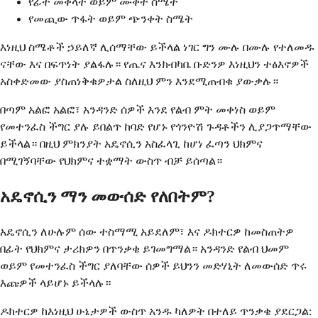
የፊት መቅላት ወይም ሙቀት ስሜት
የመጪው ጥፋት ወይም ጭንቀት ስሜት
እነዚህ ስሜቶች ኃይለኛ ሊሰማቸው ይችላል ነገር ግን ሙሉ በሙሉ የተለመዱ
ናቸው እና በፍጥነት ያልፋሉ። የጤና እንክብካቤ ቡድንዎ እነዚህን ተፅእኖዎች
አስቀድመው ያስጠነቅቁዎታል ስለዚህ ምን እንደሚጠብቁ ያውቃሉ።
በጣም አልፎ አልፎ፣ አንዳንድ ሰዎች እንደ የልብ ምት መቀነስ ወይም
የመተንፈስ ችግር ያሉ ይበልጥ ከባድ የሆኑ የጎንዮሽ ጉዳቶችን ሊያጋጥማቸው
ይችላል። በዚህ ምክንያት አዴኖሲን አስፈላጊ ከሆነ ፈጣን ህክምና
በሚገኝባቸው የህክምና ተቋማት ውስጥ ብቻ ይሰጣል።
አዴኖሲን ማን መውሰድ የለበትም?
አዴኖሲን ለሁሉም ሰው ተስማሚ አይደለም፣ እና ዶክተርዎ ከመስጠትዎ
በፊት የህክምና ታሪክዎን በጥንቃቄ ይገመግማል። አንዳንድ የልብ ህመም
ወይም የመተንፈስ ችግር ያለባቸው ሰዎች ይህንን መድሃኒት ለመውሰድ ጥሩ
እጩዎች ላይሆኑ ይችላሉ።
ዶክተርዎ ከእነዚህ ሁኔታዎች ውስጥ አንዱ ካለዎት በተለይ ጥንቃቄ ያደርጋል: