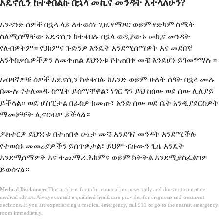
አዴኖሲን ከተቀበልኩ በኋላ መኪና መንዳት እችላለሁን?
አንዳንድ ሰዎች በኋላ ላይ ለተወሰነ ጊዜ የማዞር ወይም የድካም ስሜት
ስለሚሰማቸው አዴኖሲን ከተቀበሉ በኋላ ወዲያውኑ መኪና መንዳት
የለብዎትም። የህክምና ቡድንዎ እንዴት እንደሚሰማዎት እና መደበኛ
እንቅስቃሴዎችዎን ለመቀጠል ደህንነቱ የተጠበቀ መቼ እንደሆነ ይገመግማሉ።
አብዛኛዎቹ ሰዎች አዴኖሲን ከተቀበሉ ከአንድ ወይም ሁለት ሰዓት በኋላ ሙሉ
በሙሉ የተለመዱ ስሜት ይሰማቸዋል፣ ነገር ግን ይህ ከሰው ወደ ሰው ሊለያይ
ይችላል። ወደ ሆስፒታል በራስዎ ከመጡ፣ አንድ ሰው ወደ ቤት እንዲያደርስዎት
ማመቻቸት ሊኖርብዎ ይችላል።
ዶክተርዎ ደህንነቱ በተጠበቀ ሁኔታ መቼ እንደገና መንዳት እንደሚችሉ
የተወሰኑ መመሪያዎችን ይሰጥዎታል፣ ይህም ብዙውን ጊዜ እንዴት
እንደሚሰማዎት እና ተጨማሪ ሕክምና ወይም ክትትል እንደሚያስፈልግዎ
ይወሰናል።
Medical Disclaimer:
This article is for informational purposes only and does not constitute
medical advice. Always consult a qualified healthcare provider for diagnosis and treatment
decisions. If you are experiencing a medical emergency, call 911 or go to the nearest emergency
room immediately.