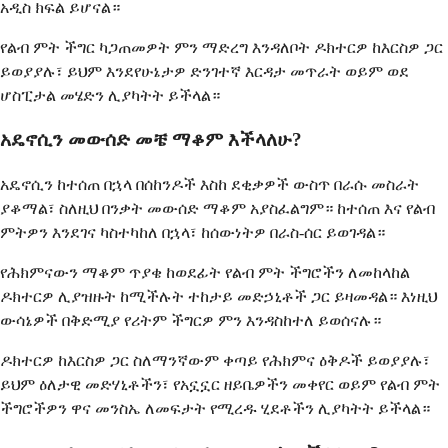
አዲስ ክፍል ይሆናል።
የልብ ምት ችግር ካጋጠመዎት ምን ማድረግ እንዳለቦት ዶክተርዎ ከእርስዎ ጋር
ይወያያሉ፣ ይህም እንደየሁኔታዎ ድንገተኛ እርዳታ መጥራት ወይም ወደ
ሆስፒታል መሄድን ሊያካትት ይችላል።
አዴኖሲን መውሰድ መቼ ማቆም እችላለሁ?
አዴኖሲን ከተሰጠ በኋላ በሰከንዶች እስከ ደቂቃዎች ውስጥ በራሱ መስራት
ያቆማል፣ ስለዚህ በንቃት መውሰድ ማቆም አያስፈልግም። ከተሰጠ እና የልብ
ምትዎን እንደገና ካስተካከለ በኋላ፣ ከሰውነትዎ በራስ-ሰር ይወገዳል።
የሕክምናውን ማቆም ጥያቄ ከወደፊት የልብ ምት ችግሮችን ለመከላከል
ዶክተርዎ ሊያዝዙት ከሚችሉት ተከታይ መድኃኒቶች ጋር ይዛመዳል። እነዚህ
ውሳኔዎች በቅድሚያ የሪትም ችግርዎ ምን እንዳስከተለ ይወሰናሉ።
ዶክተርዎ ከእርስዎ ጋር ስለማንኛውም ቀጣይ የሕክምና ዕቅዶች ይወያያሉ፣
ይህም ዕለታዊ መድሃኒቶችን፣ የአኗኗር ዘይቤዎችን መቀየር ወይም የልብ ምት
ችግሮችዎን ዋና መንስኤ ለመፍታት የሚረዱ ሂደቶችን ሊያካትት ይችላል።