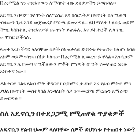
ቬራፓሚል ግን ተጽእኖውን ለማሳየት ብዙ ደቂቃዎችን ይወስዳል።
አዴኖሲን በጣም በፍጥነት ስለሚሰራ እና ከስርዓትዎ በፍጥነት ስለሚወጣ
ብዙውን ጊዜ እንደ መጀመሪያ ምርጫ ይመረጣል። ይህ ማለት ካልሰራ ወይም
ችግር ካስከተለ, ተጽእኖዎቹ በፍጥነት ይጠፋሉ, እና ዶክተሮች ሌላ ነገር
መሞከር ይችላሉ.
የመተንፈስ ችግር ላለባቸው ሰዎች በአጠቃላይ ደህንነቱ የተጠበቀ ስለሆነ ከባድ
አስም ወይም የሳንባ በሽታ ካለብዎ ቬራፓሚል ሊመረጥ ይችላል። እንዲሁም
አዴኖሲን ሊያመጣ የሚችለውን ምቾት የማጣት ስሜት የመፍጠር ዕድሉ
አነስተኛ ነው።
ዶክተርዎ በልዩ የልብ ምት ችግርዎ፣ በህክምና ታሪክዎ እና የልብ ምትዎ ምን
ያህል በፍጥነት መስተካከል እንዳለበት ላይ በመመርኮዝ ምርጡን አማራጭ
ይመርጣሉ።
ስለ አዴኖሲን በተደጋጋሚ የሚጠየቁ ጥያቄዎች
አዴኖሲን የልብ ህመም ላለባቸው ሰዎች ደህንነቱ የተጠበቀ ነው?