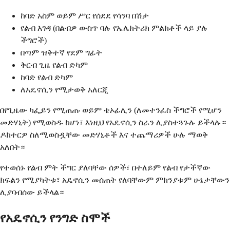
ከባድ አስም ወይም ሥር የሰደደ የሳንባ በሽታ
የልብ እገዳ (በልብዎ ውስጥ ባሉ የኤሌክትሪክ ምልክቶች ላይ ያሉ
ችግሮች)
በጣም ዝቅተኛ የደም ግፊት
ቅርብ ጊዜ የልብ ድካም
ከባድ የልብ ድካም
ለአዴኖሲን የሚታወቅ አለርጂ
በየጊዜው ካፌይን የሚጠጡ ወይም ቴኦፊሊን (ለመተንፈስ ችግሮች የሚሆን
መድሃኒት) የሚወስዱ ከሆነ፣ እነዚህ የአዴኖሲን ስራን ሊያስተጓጉሉ ይችላሉ።
ዶክተርዎ ስለሚወስዷቸው መድሃኒቶች እና ተጨማሪዎች ሁሉ ማወቅ
አለበት።
የተወሰኑ የልብ ምት ችግር ያለባቸው ሰዎች፣ በተለይም የልብ የታችኛው
ክፍልን የሚያካትቱ፣ አዴኖሲን መሰጠት የለባቸውም ምክንያቱም ሁኔታቸውን
ሊያባብሰው ይችላል።
የአዴኖሲን የንግድ ስሞች