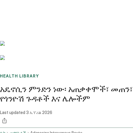
Benchmarks
Stories
FAQ
Sign up / Log in
HEALTH LIBRARY
አዴኖሲን ምንድን ነው፡ አጠቃቀሞች፣ መጠን፣
የጎንዮሽ ጉዳቶች እና ሌሎችም
Last updated
3 ኤፕሪል 2026
ቤት
መድሃኒቶች
Adenosine Intravenous Route