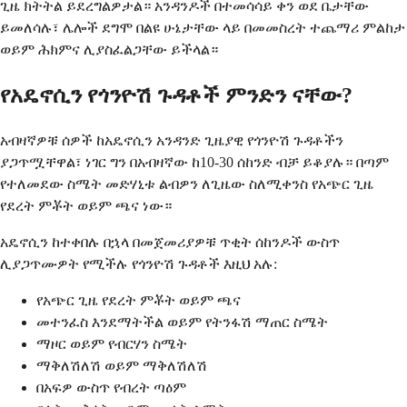
ጊዜ ክትትል ይደረግልዎታል። አንዳንዶች በተመሳሳይ ቀን ወደ ቤታቸው
ይመለሳሉ፣ ሌሎች ደግሞ በልዩ ሁኔታቸው ላይ በመመስረት ተጨማሪ ምልከታ
ወይም ሕክምና ሊያስፈልጋቸው ይችላል።
የአዴኖሲን የጎንዮሽ ጉዳቶች ምንድን ናቸው?
አብዛኛዎቹ ሰዎች ከአዴኖሲን አንዳንድ ጊዜያዊ የጎንዮሽ ጉዳቶችን
ያጋጥሟቸዋል፣ ነገር ግን በአብዛኛው ከ10-30 ሰከንድ ብቻ ይቆያሉ። በጣም
የተለመደው ስሜት መድሃኒቱ ልብዎን ለጊዜው ስለሚቀንስ የአጭር ጊዜ
የደረት ምቾት ወይም ጫና ነው።
አዴኖሲን ከተቀበሉ በኋላ በመጀመሪያዎቹ ጥቂት ሰከንዶች ውስጥ
ሊያጋጥሙዎት የሚችሉ የጎንዮሽ ጉዳቶች እዚህ አሉ:
የአጭር ጊዜ የደረት ምቾት ወይም ጫና
መተንፈስ እንደማትችል ወይም የትንፋሽ ማጠር ስሜት
ማዞር ወይም የብርሃን ስሜት
ማቅለሽለሽ ወይም ማቅለሽለሽ
በአፍዎ ውስጥ የብረት ጣዕም