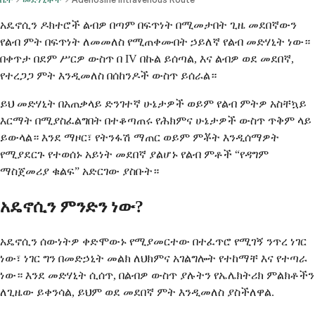
አዴኖሲን ዶክተሮች ልብዎ በጣም በፍጥነት በሚመታበት ጊዜ መደበኛውን
የልብ ምት በፍጥነት ለመመለስ የሚጠቀሙበት ኃይለኛ የልብ መድሃኒት ነው።
በቀጥታ በደም ሥርዎ ውስጥ በ IV በኩል ይሰጣል, እና ልብዎ ወደ መደበኛ,
የተረጋጋ ምት እንዲመለስ በሰከንዶች ውስጥ ይሰራል።
ይህ መድሃኒት በአጠቃላይ ድንገተኛ ሁኔታዎች ወይም የልብ ምትዎ አስቸኳይ
እርማት በሚያስፈልግበት በተቆጣጠሩ የሕክምና ሁኔታዎች ውስጥ ጥቅም ላይ
ይውላል። እንደ ማዞር፣ የትንፋሽ ማጠር ወይም ምቾት እንዲሰማዎት
የሚያደርጉ የተወሰኑ አይነት መደበኛ ያልሆኑ የልብ ምቶች “የዳግም
ማስጀመሪያ ቁልፍ” አድርገው ያስቡት።
አዴኖሲን ምንድን ነው?
አዴኖሲን ሰውነትዎ ቀድሞውኑ የሚያመርተው በተፈጥሮ የሚገኝ ንጥረ ነገር
ነው፣ ነገር ግን በመድኃኒት መልክ ለህክምና አገልግሎት የተከማቸ እና የተጣራ
ነው። እንደ መድሃኒት ሲሰጥ, በልብዎ ውስጥ ያሉትን የኤሌክትሪክ ምልክቶችን
ለጊዜው ይቀንሳል, ይህም ወደ መደበኛ ምት እንዲመለስ ያስችለዋል.