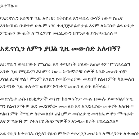
ይተኛሉ።
የአዴኖሲን አሰጣጥ ጊዜ እና ዘዴ በትክክል እንዲሰራ ወሳኝ ነው። የጤና
እንክብካቤ ቡድንዎ ሁሉም ነገር ተዘጋጅቶልዎታል እናም ለእርስዎ ልዩ ሁኔታ
ምርጡን ውጤት ለማረጋገጥ መርፌውን በጥንቃቄ ያስተባብራሉ።
አዴኖሲን ለምን ያህል ጊዜ መውሰድ አለብኝ?
አዴኖሲን ወዲያውኑ የሚሰራ እና ቀጣይነት ያለው አጠቃቀም የማይፈልግ
አንድ ጊዜ የሚደረግ ሕክምና ነው። አብዛኛዎቹ ሰዎች አንድ መጠን ብቻ
ያስፈልጋቸዋል፣ ምንም እንኳን የመጀመሪያው መደበኛ የልብ ምት ካልመለሰ
አንዳንድ ጊዜ ሁለተኛ ወይም ሦስተኛ መጠን ሊሰጥ ይችላል።
መድሃኒቱ ራሱ በደቂቃዎች ውስጥ ከሰውነትዎ ሙሉ በሙሉ ይወገዳል፣ ነገር
ግን የልብ ምትዎ ወደ መደበኛው መመለስ እና እንደዚያው መቆየት አለበት።
የልብ ምት ችግርዎ ከተመለሰ፣ ሐኪምዎ መሰረታዊ መንስኤዎችን ማጣራት
እና ምናልባትም የተለያዩ ሕክምናዎችን እንዲመክሩት ያስፈልጋል።
አዴኖሲን ከተቀበሉ በኋላ፣ የልብ ምትዎ የተረጋጋ መሆኑን ለማረጋገጥ ለተወሰነ