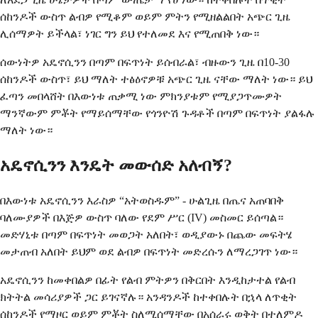
ሰከንዶች ውስጥ ልብዎ የሚቆም ወይም ምትን የሚዘልልበት አጭር ጊዜ
ሊሰማዎት ይችላል፣ ነገር ግን ይህ የተለመደ እና የሚጠበቅ ነው።
ሰውነትዎ አዴኖሲንን በጣም በፍጥነት ይሰብራል፣ ብዙውን ጊዜ በ10-30
ሰከንዶች ውስጥ፣ ይህ ማለት ተፅዕኖዎቹ አጭር ጊዜ ናቸው ማለት ነው። ይህ
ፈጣን መበላሸት በእውነቱ ጠቃሚ ነው ምክንያቱም የሚያጋጥሙዎት
ማንኛውም ምቾት የማይሰማቸው የጎንዮሽ ጉዳቶች በጣም በፍጥነት ያልፋሉ
ማለት ነው።
አዴኖሲንን እንዴት መውሰድ አለብኝ?
በእውነቱ አዴኖሲንን እራስዎ “አትወስዱም” - ሁልጊዜ በጤና አጠባበቅ
ባለሙያዎች በእጅዎ ውስጥ ባለው የደም ሥር (IV) መስመር ይሰጣል።
መድሃኒቱ በጣም በፍጥነት መወጋት አለበት፣ ወዲያውኑ በጨው መፍትሄ
መታጠብ አለበት ይህም ወደ ልብዎ በፍጥነት መድረሱን ለማረጋገጥ ነው።
አዴኖሲንን ከመቀበልዎ በፊት የልብ ምትዎን በቅርበት እንዲከታተል የልብ
ክትትል መሳሪያዎች ጋር ይገናኛሉ። አንዳንዶች ከተቀበሉት በኋላ ለጥቂት
ሰከንዶች የማዞር ወይም ምቾት ስለሚሰማቸው በአሰራሩ ወቅት በተለምዶ