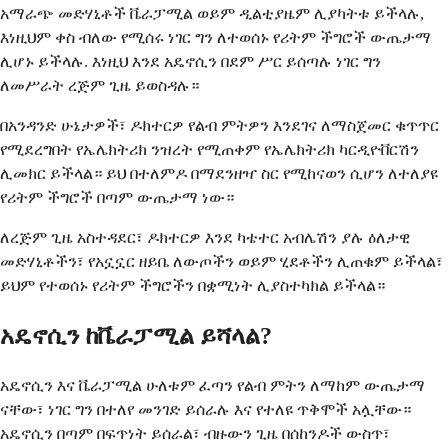
አማራጭ መድሃኒቶች ቬራፓሚል ወይም ዲልቲያዜም ሊያካትቱ ይችላሉ,
እነዚህም ቀስ ብለው የሚሰሩ ነገር ግን ለተወሰኑ የሪትም ችግሮች ውጤታማ
ሊሆኑ ይችላሉ. እነዚህ እንደ አዴኖሲን በደም ሥር ይሰጣሉ ነገር ግን
ለመሥራት ረጅም ጊዜ ይወስዳሉ።
በአንዳንድ ሁኔታዎች፣ ዶክተርዎ የልብ ምትዎን እንደገና ለማስጀመር ቁጥጥር
የሚደረግበት የኤሌክትሪክ ንዝረት የሚጠቀም የኤሌክትሪክ ካርዲዮቨርሽን
ሊመክር ይችላል። ይህ በተለምዶ በማደንዘዣ ስር የሚከናወን ሲሆን ለተለያዩ
የሪትም ችግሮች በጣም ውጤታማ ነው።
ለረጅም ጊዜ አስተዳደር፣ ዶክተርዎ እንደ ካቴተር አብሌሽን ያሉ ዕለታዊ
መድሃኒቶችን፣ የአኗኗር ዘይቤ ለውጦችን ወይም ሂደቶችን ሊጠቁም ይችላል፣
ይህም የተወሰኑ የሪትም ችግሮችን በቋሚነት ሊያስተካክል ይችላል።
አዴኖሲን ከቬራፓሚል ይሻላል?
አዴኖሲን እና ቬራፓሚል ሁለቱም ፈጣን የልብ ምትን ለማከም ውጤታማ
ናቸው፣ ነገር ግን በተለየ መንገድ ይሰራሉ ​​እና የተለዩ ጥቅሞች አሏቸው።
አዴኖሲን በጣም በፍጥነት ይሰራል፣ ብዙውን ጊዜ በሰከንዶች ውስጥ፣