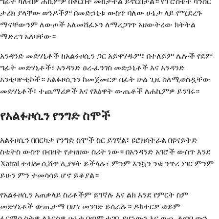
ግፊት ካለብዎ ሐኪምዎ በቅርበት መከታተል ይኖርበታል። የፕሮስቴት ካንሰር
ታሪክ ያላቸው ወንዶችም በመድኃኒቱ ውስጥ ባለው ሁኔታ ላይ የሚደረጉ
ማናቸውንም ለውጦች አለመሸፈኑን ለማረጋገጥ አዘውትረው ክትትል
ማድረግ አለባቸው።
አንዳንድ መድሃኒቶች ከአልፉዞሲን ጋር አይዋሃዱም፣ በተለይም ሌሎች የደም
ግፊት መድሃኒቶች፣ አንዳንድ ፀረ-ፈንገስ መድኃኒቶች እና አንዳንድ
አንቲባዮቲኮች። አልፉዞሲንን ከመጀመርዎ በፊት ሁል ጊዜ ስለሚወስዷቸው
መድሃኒቶች፣ ተጨማሪዎች እና የእፅዋት ውጤቶች ለሐኪምዎ ይንገሩ።
የአልፉዞሲን የንግድ ስሞች
አልፉዞሲን በበርካታ የንግድ ስሞች ስር ይገኛል፣ ዩሮክሳትራል በዩናይትድ
ስቴትስ ውስጥ በብዛት የታዘዘው ስሪት ነው። በአንዳንድ አገሮች ውስጥ እንደ
Xatral ተብሎ ሲሸጥ ሊያዩት ይችላሉ፣ ምንም እንኳን ንቁ ንጥረ ነገር ምንም
ይሁን ምን ተመሳሳይ ሆኖ ይቆያል።
የአልፉዞሲን አጠቃላይ ስሪቶችም ይገኛሉ እና ልክ እንደ የምርት ስም
መድሃኒቶች ውጤታማ በሆነ መንገድ ይሰራሉ። ዶክተርዎ ወይም
ፋርማሲስትዎ ለእርስዎ ሁኔታ በጣም ተገቢ የሆነውን እና ወጪ ቆጣቢውን