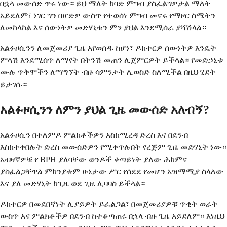
በኋላ መውሰድ ጥሩ ነው። ይህ ማለት ከባድ ምግብ ያስፈልግዎታል ማለት
አይደለም፣ ነገር ግን በሆድዎ ውስጥ የተወሰነ ምግብ መኖሩ የማዞር ስሜትን
ለመከላከል እና ሰውነትዎ መድሃኒቱን ምን ያህል እንደሚሰራ ያሻሽላል።
አልፉዞሲንን ለመጀመሪያ ጊዜ እየወሰዱ ከሆነ፣ ዶክተርዎ ሰውነትዎ እንዴት
ምላሽ እንደሚሰጥ ለማየት በትንሽ መጠን ሊጀምርዎት ይችላል። የመድኃኒቱ
ሙሉ ጥቅሞችን ለማግኘት ብዙ ሳምንታት ሊወስድ ስለሚችል በዚህ ሂደት
ይታገሱ።
አልፉዞሲንን ለምን ያህል ጊዜ መውሰድ አለብኝ?
አልፉዞሲን በተለምዶ ምልክቶችዎን እስከሚረዳ ድረስ እና በደንብ
እስከተቀበሉት ድረስ መውሰድዎን የሚቀጥሉበት የረጅም ጊዜ መድሃኒት ነው።
አብዛኛዎቹ የ BPH ያለባቸው ወንዶች ቀጣይነት ያለው ሕክምና
ያስፈልጋቸዋል ምክንያቱም ሁኔታው ​​ሥር የሰደደ የመሆን አዝማሚያ ስላለው
እና ያለ መድሃኒት ከጊዜ ወደ ጊዜ ሊባባስ ይችላል።
ዶክተርዎ በመደበኛነት ሊያይዎት ይፈልጋል፣ በመጀመሪያዎቹ ጥቂት ወራት
ውስጥ እና ምልክቶችዎ በደንብ ከተቆጣጠሩ በኋላ ብዙ ጊዜ አይደለም። እነዚህ