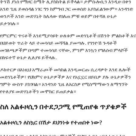
ትንሽ ያነሰ የማዞር ስሜት ሊያስከትል ይችላል። ታምሱሎሲን እንዲሁ በቀን
አንድ ጊዜ ይወሰዳል ነገር ግን ከምግብ ጋር መወሰድ አያስፈልገውም። አንዳንድ
ወንዶች አንድ መድሃኒት ከሌላው የበለጠ ምቹ ወይም በተሻለ ሁኔታ
ይታገሳሉ።
የምርምር ጥናቶች እንደሚያሳዩት ሁለቱም መድሃኒቶች በሽንት ምልክቶች እና
በህይወት ጥራት ላይ ተመሳሳይ መሻሻል ያመጣሉ. የጎንዮሽ ጉዳቶች
መገለጫዎችም በጣም ተመሳሳይ ናቸው, ምንም እንኳን የግለሰብ ምላሾች
በከፍተኛ ሁኔታ ሊለያዩ ይችላሉ.
ዶክተርዎ በእነዚህ አማራጮች መካከል እንዲመርጡ ሲረዳዎት እንደ ሌሎች
መድሃኒቶችዎ፣ የህክምና ሁኔታዎችዎ እና የአኗኗር ዘይቤዎ ያሉ ሁኔታዎችን
ግምት ውስጥ ያስገባል። አንዳንድ ጊዜ ለእርስዎ የሚስማማውን ለማግኘት
የተለያዩ መድሃኒቶችን መሞከር ይጠይቃል።
ስለ አልፉዞሲን በተደጋጋሚ የሚጠየቁ ጥያቄዎች
አልፉዞሲን ለስኳር በሽታ ደህንነቱ የተጠበቀ ነው?