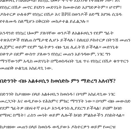
አልፉዞሲን በአጠቃላይ ለስኳር ህመምተኞች ደህንነቱ የተጠበቀ ነው፣ እና
የስኳር በሽታ መኖር ይህንን መድሃኒት ከመውሰድ አያግድዎትም። ሆኖም፣
ዶክተርዎ ሁለቱም የስኳር በሽታ እና BPH በወንዶች ዕድሜ እየገፋ ሲሄዱ
የተለመዱ ስለሚሆኑ በቅርበት መከታተል ይፈልጋሉ።
አንዳንድ የስኳር ህመም ያለባቸው ወንዶች ለአልፉዞሲን የደም ግፊት
ተጽእኖዎች የበለጠ ስሜታዊ ሊሆኑ ይችላሉ፣ ስለዚህ ዶክተርዎ በትንሽ መጠን
ሊጀምር ወይም የደም ግፊትዎን ብዙ ጊዜ ሊፈትሽ ይችላል። መድሃኒቱ
በቀጥታ በደም ውስጥ ያለውን የስኳር መጠን አይጎዳውም, ነገር ግን
ማንኛውንም አዲስ መድሃኒት በሚወስዱበት ጊዜ ጥሩ የስኳር በሽታ ቁጥጥርን
መጠበቅ ሁልጊዜ አስፈላጊ ነው.
በድንገት ብዙ አልፉዞሲን ከወሰድኩ ምን ማድረግ አለብኝ?
በድንገት ከታዘዘው በላይ አልፉዞሲን ከወሰዱ፣ በጣም አስፈላጊው ነገር
መረጋጋት እና ወዲያውኑ የሕክምና ምክር ማግኘት ነው። በጣም ብዙ መውሰድ
የደም ግፊትዎ በከፍተኛ ሁኔታ እንዲቀንስ ሊያደርግ ይችላል፣ ይህም ከባድ
የማዞር ስሜት፣ ራስን መሳት ወይም ሌሎች ከባድ ምልክቶችን ያስከትላል።
ከታዘዘው መጠን በላይ ከወሰዱ ወዲያውኑ ዶክተርዎን ወይም የመርዝ