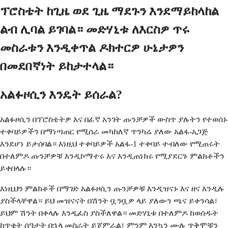
ፕሮስቴት ከጊዜ ወደ ጊዜ ማደጉን እንደማይከላከል
ልብ ሊባል ይገባል። መድሃኒቱ ለእርስዎ ጥሩ
መስራቱን እንዲቀጥል ዶክተርዎ ሁኔታዎን
በመደበኛነት ይከታተላል።
አልፉዞሲን እንዴት ይሰራል?
አልፉዞሲን በፕሮስቴትዎ እና በፊኛ አንገት ጡንቻዎች ውስጥ ያሉትን የተወሰኑ
ተቀባይዎችን በማነጣጠር የሚሰራ መካከለኛ ጥንካሬ ያለው አልፋ-አጋጅ
እንደሆነ ይታሰባል። እነዚህ ተቀባይዎች አልፋ-1 ተቀባይ ተብለው የሚጠሩት
በተለምዶ ጡንቻዎቹ እንዲኮማተሩ እና እንዲጠነክሩ የሚያደርጉ ምልክቶችን
ይቀበላሉ።
እነዚህን ምልክቶች በማገድ አልፉዞሲን ጡንቻዎቹ እንዲዝናኑ እና ዘና እንዲሉ
ያስችላቸዋል። ይህ መዝናናት በሽንት ቧንቧዎ ላይ ያለውን ጫና ይቀንሳል፣
ይህም ሽንት በቀላሉ እንዲፈስ ያስችለዋል። መድሃኒቱ በተለምዶ ከወሰዱት
ከጥቂት ሰዓታት በኋላ መስራት ይጀምራል፣ ምንም እንኳን ሙሉ ጥቅሞቹን