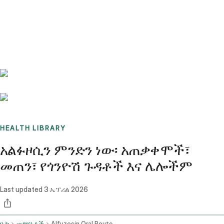
Benchmarks
Stories
FAQ
Sign up / Log in
HEALTH LIBRARY
አልፉዞሲን ምንድን ነው፡ አጠቃቀሞች፣
መጠን፣ የጎንዮሽ ጉዳቶች እና ሌሎችም
Last updated
3 ኤፕሪል 2026
ቤት
መድሃኒቶች
Alfuzosin Oral Route