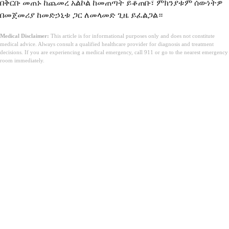
በቅርቡ መጠኑ ከጨመረ አልኮል ከመጠጣት ይቆጠቡ፣ ምክንያቱም ሰውነትዎ
በመጀመሪያ ከመድኃኒቱ ጋር ለመላመድ ጊዜ ይፈልጋል።
Medical Disclaimer:
This article is for informational purposes only and does not constitute
medical advice. Always consult a qualified healthcare provider for diagnosis and treatment
decisions. If you are experiencing a medical emergency, call 911 or go to the nearest emergency
room immediately.