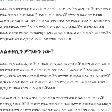
አልፉዞሲን በፕሮስቴት እና በፊኛ አንገት ዙሪያ ያሉትን ጡንቻዎች በማዝናናት
የሰፋ ፕሮስቴት ምልክቶች ያለባቸውን ወንዶች የሚረዳ በሐኪም የታዘዘ
መድኃኒት ነው። ይህ ሽንትን ቀላል ያደርገዋል እና የዕለት ተዕለት ሕይወትዎን
ሊያስተጓጉሉ የሚችሉትን ምቾት የማይሰጡ ምልክቶችን ይቀንሳል። ልክ
ከፊል የታገደ የፍሳሽ ማስወገጃን እንደመክፈት ሁሉ ለሽንት ፍሰት መንገዶችን
የሚከፍት እንደ ረጋ ያለ ረዳት አድርገው ያስቡት።
አልፉዞሲን ምንድን ነው?
አልፉዞሲን አልፋ-አጋጆች ተብለው ከሚጠሩ መድኃኒቶች ቡድን ውስጥ ነው።
በፕሮስቴትዎ እና በፊኛ አንገትዎ ውስጥ ያሉትን ጡንቻዎች እንዲወጠሩ
የሚያደርጉ አንዳንድ የነርቭ ምልክቶችን በማገድ ይሠራል። እነዚህ ጡንቻዎች
ሲዝናኑ ሽንት ከሰውነትዎ ውስጥ ሽንትን የሚያጓጉዘው ቱቦ በሆነው በሽንት
ቧንቧዎ በኩል በነፃነት ሊፈስ ይችላል።
ይህ መድሃኒት በተለይ ጥሩ ፕሮስታቲክ ሃይፐርፕላዝያ ላለባቸው ወንዶች
የተዘጋጀ ነው፣ BPH ወይም የሰፋ ፕሮስቴት በመባልም ይታወቃል። አልፉዞሲን
ፕሮስቴትዎን እንደማያሳንስ መረዳት አስፈላጊ ነው፣ ነገር ግን ከሰፋ ፕሮስቴት