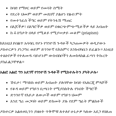
ከባድ የማዞር ወይም የመሳት ስሜት
የደረት ህመም ወይም መደበኛ ያልሆነ የልብ ምት
የመተንፈስ ችግር ወይም የትንፋሽ ማጠር
በእጆችዎ፣ በእግሮችዎ ወይም በቁርጭምጭሚቶችዎ ላይ እብጠት
ከ 4 ሰዓታት በላይ የሚቆይ የሚያሠቃይ መቆም (priapism)
ከእነዚህ ይበልጥ አሳሳቢ የሆኑ የጎንዮሽ ጉዳቶች ካጋጠሙዎት ወዲያውኑ
ዶክተርዎን ያነጋግሩ ወይም ድንገተኛ የሕክምና እንክብካቤን ይፈልጉ። እነዚህ
ተፅዕኖዎች የተለመዱ ባይሆኑም ውስብስቦችን ለመከላከል ፈጣን ትኩረት
ያስፈልጋቸዋል።
አልፎ አልፎ ግን አደገኛ የጎንዮሽ ጉዳቶች የሚከተሉትን ያካትታሉ፡
ሽፍታ፣ ማሳከክ ወይም እብጠት ያለባቸው ከባድ የአለርጂ ምላሾች
የቆዳ ወይም የዓይን ቢጫነት የሚያስከትሉ የጉበት ችግሮች
ድንገተኛ የእይታ ለውጦች ወይም የዓይን ህመም
እንደ ግራ መጋባት ወይም ድክመት ያሉ የደም ግፊት ምልክቶች
ዶክተርዎ አልፉዞሲንን ያዘዙት ጥቅሞቹ ለተለየ ሁኔታዎ ካለው አደጋ የበለጠ