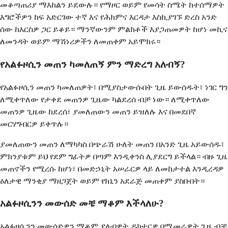
መቆጣጠሪያ ማእከልን ይደውሉ። የማዞር ወይም የመሳት ስሜት ከተሰማዎት
እግሮችዎን ከፍ አድርገው ተኛ እና የሕክምና እርዳታ እስኪያገኙ ድረስ አንድ
ሰው ከእርስዎ ጋር ይቆይ። ማንኛውንም ምልክቶች እያጋጠመዎት ከሆነ መኪና
ለመንዳት ወይም ማሽነሪዎችን ለመጠቀም አይሞክሩ።
የአልፉዞሲን መጠን ካመለጠኝ ምን ማድረግ አለብኝ?
የአልፉዞሲን መጠን ካመለጠዎት፣ በሚያስታውሱበት ጊዜ ይውሰዱት፣ ነገር ግን
ለሚቀጥለው የታቀደ መጠንዎ ጊዜው ካልደረሰ ብቻ ነው። ለሚቀጥለው
መጠንዎ ጊዜው ከደረሰ፣ ያመለጠውን መጠን ይዝለሉ እና በመደበኛ
መርሃግብርዎ ይቀጥሉ።
ያመለጠውን መጠን ለማካካስ በጭራሽ ሁለት መጠን በአንድ ጊዜ አይውሰዱ፣
ምክንያቱም ይህ የደም ግፊትዎ በጣም እንዲቀንስ ሊያደርግ ይችላል። ብዙ ጊዜ
መጠኖችን የሚረሱ ከሆነ፣ በመድኃኒት አሠራርዎ ላይ ለመከታተል እንዲረዳዎ
ዕለታዊ ማንቂያ ማዘጋጀት ወይም የክኒን አደራጅ መጠቀም ያስቡበት።
አልፉዞሲንን መውሰድ መቼ ማቆም እችላለሁ?
አልፉዞሲንን መውሰድዎን ማቆም ያለብዎት ዶክተርዎ በሚመራዎት ጊዜ ብቻ