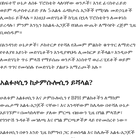
በከፍተኛ ሁኔታ ለሰፉ ፕሮስቴት ላለባቸው ወንዶች፣ እንደ ፊናስተራይድ
ወይም ዱታስተራይድ ያሉ 5-አልፋ ሬዳክታሴ አጋቾች የሚባሉ መድኃኒቶች
ሊመከሩ ይችላሉ። እነዚህ መድሃኒቶች ከጊዜ በኋላ ፕሮስቴትን ለመቀነስ
ይረዳሉ፣ ምንም እንኳን ከአልፋ-አጋጆች የበለጠ ውጤት ለማሳየት ረጅም ጊዜ
ቢወስዱም።
በአንዳንድ ሁኔታዎች፣ ዶክተርዎ የተሻለ የሕመም ምልክት ቁጥጥር ለማድረግ
የተለያዩ አይነት መድሃኒቶችን እንዲያዋህዱ ሊመክርዎ ይችላል። እንዲሁም
ለመድሃኒት ጥሩ ምላሽ የማይሰጡ ወንዶች አነስተኛ ወራሪ ሂደቶች ወይም
ቀዶ ጥገና የመሳሰሉ የመድሃኒት ያልሆኑ አማራጮች አሉ።
አልፉዞሲን ከታምሱሎሲን ይሻላል?
ሁለቱም አልፉዞሲን እና ታምሱሎሲን የ BPH ምልክቶችን ለማከም
ውጤታማ አልፋ-አጋጆች ናቸው፣ እና አንዳቸውም ከሌላው በተሻለ ሁኔታ
አይገኙም። በመካከላቸው ያለው ምርጫ ብዙውን ጊዜ በግል ምላሽዎ፣
የጎንዮሽ ጉዳቶች መገለጫ እና የግል ምርጫዎችዎ ላይ የተመሰረተ ነው።
አልፉዞሲን በቀን አንድ ጊዜ ከምግብ ጋር ይወሰዳል እና ከሌሎች አልፋ-አጋጆች