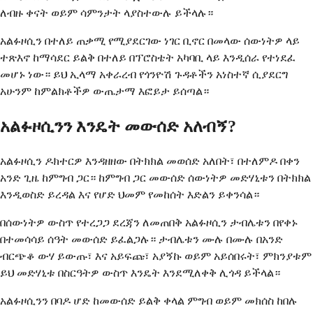
ለብዙ ቀናት ወይም ሳምንታት ላያስተውሉ ይችላሉ።
አልፉዞሲን በተለይ ጠቃሚ የሚያደርገው ነገር ቢኖር በመላው ሰውነትዎ ላይ
ተጽእኖ ከማሳደር ይልቅ በተለይ በፕሮስቴት አካባቢ ላይ እንዲሰራ የተነደፈ
መሆኑ ነው። ይህ ኢላማ አቀራረብ የጎንዮሽ ጉዳቶችን አነስተኛ ሲያደርግ
አሁንም ከምልክቶችዎ ውጤታማ እፎይታ ይሰጣል።
አልፉዞሲንን እንዴት መውሰድ አለብኝ?
አልፉዞሲን ዶክተርዎ እንዳዘዘው በትክክል መወሰድ አለበት፣ በተለምዶ በቀን
አንድ ጊዜ ከምግብ ጋር። ከምግብ ጋር መውሰድ ሰውነትዎ መድሃኒቱን በትክክል
እንዲወስድ ይረዳል እና የሆድ ህመም የመከሰት እድልን ይቀንሳል።
በሰውነትዎ ውስጥ የተረጋጋ ደረጃን ለመጠበቅ አልፉዞሲን ታብሌቱን በየቀኑ
በተመሳሳይ ሰዓት መውሰድ ይፈልጋሉ። ታብሌቱን ሙሉ በሙሉ በአንድ
ብርጭቆ ውሃ ይውጡ፣ እና አይፍጩ፣ አያኝኩ ወይም አይሰበሩት፣ ምክንያቱም
ይህ መድሃኒቱ በስርዓትዎ ውስጥ እንዴት እንደሚለቀቅ ሊጎዳ ይችላል።
አልፉዞሲንን በባዶ ሆድ ከመውሰድ ይልቅ ቀላል ምግብ ወይም መክሰስ ከበሉ