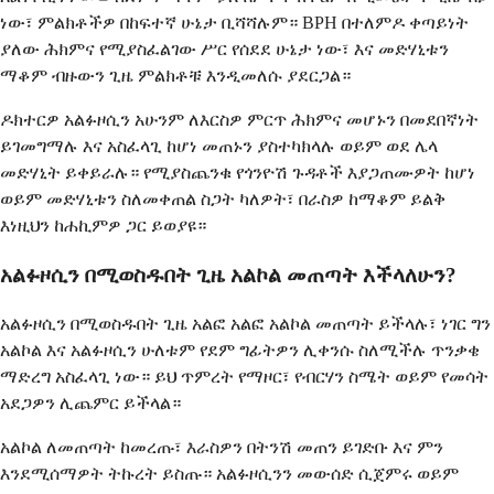
ነው፣ ምልክቶችዎ በከፍተኛ ሁኔታ ቢሻሻሉም። BPH በተለምዶ ቀጣይነት
ያለው ሕክምና የሚያስፈልገው ሥር የሰደደ ሁኔታ ነው፣ እና መድሃኒቱን
ማቆም ብዙውን ጊዜ ምልክቶቹ እንዲመለሱ ያደርጋል።
ዶክተርዎ አልፉዞሲን አሁንም ለእርስዎ ምርጥ ሕክምና መሆኑን በመደበኛነት
ይገመግማሉ እና አስፈላጊ ከሆነ መጠኑን ያስተካክላሉ ወይም ወደ ሌላ
መድሃኒት ይቀይራሉ። የሚያስጨንቁ የጎንዮሽ ጉዳቶች እያጋጠሙዎት ከሆነ
ወይም መድሃኒቱን ስለመቀጠል ስጋት ካለዎት፣ በራስዎ ከማቆም ይልቅ
እነዚህን ከሐኪምዎ ጋር ይወያዩ።
አልፉዞሲን በሚወስዱበት ጊዜ አልኮል መጠጣት እችላለሁን?
አልፉዞሲን በሚወስዱበት ጊዜ አልፎ አልፎ አልኮል መጠጣት ይችላሉ፣ ነገር ግን
አልኮል እና አልፉዞሲን ሁለቱም የደም ግፊትዎን ሊቀንሱ ስለሚችሉ ጥንቃቄ
ማድረግ አስፈላጊ ነው። ይህ ጥምረት የማዞር፣ የብርሃን ስሜት ወይም የመሳት
አደጋዎን ሊጨምር ይችላል።
አልኮል ለመጠጣት ከመረጡ፣ እራስዎን በትንሽ መጠን ይገድቡ እና ምን
እንደሚሰማዎት ትኩረት ይስጡ። አልፉዞሲንን መውሰድ ሲጀምሩ ወይም