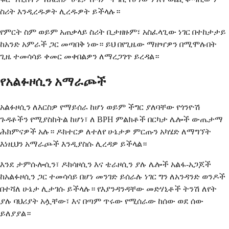
ስሪት እንዲረዱዎት ሊረዱዎት ይችላሉ።
የምርት ስም ወይም አጠቃላይ ስሪት ቢታዘዙም፣ አስፈላጊው ነገር በተከታታይ
ከአንድ አምራች ጋር መጣበቅ ነው። ይህ በየጊዜው ማዘዣዎን በሚሞሉበት
ጊዜ ተመሳሳይ ቀመር መቀበልዎን ለማረጋገጥ ይረዳል።
የአልፉዞሲን አማራጮች
አልፉዞሲን ለእርስዎ የማይሰራ ከሆነ ወይም ችግር ያለባቸው የጎንዮሽ
ጉዳቶችን የሚያስከትል ከሆነ፣ ለ BPH ምልክቶች በርካታ ሌሎች ውጤታማ
ሕክምናዎች አሉ። ዶክተርዎ ለተለየ ሁኔታዎ ምርጡን አካሄድ ለማግኘት
እነዚህን አማራጮች እንዲያስሱ ሊረዳዎ ይችላል።
እንደ ታምሱሎሲን፣ ዶክሳዞሲን እና ቴራዞሲን ያሉ ሌሎች አልፋ-አጋጆች
ከአልፉዞሲን ጋር ተመሳሳይ በሆነ መንገድ ይሰራሉ ነገር ግን ለአንዳንድ ወንዶች
በተሻለ ሁኔታ ሊታገሱ ይችላሉ። የእያንዳንዳቸው መድሃኒቶች ትንሽ ለየት
ያሉ ባህሪያት አሏቸው፣ እና በጣም ጥሩው የሚሰራው ከሰው ወደ ሰው
ይለያያል።