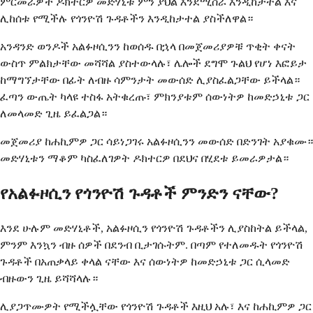
ምርመራዎች ዶክተርዎ መድሃኒቱ ምን ያህል እንደሚሰራ እንዲከታተል እና
ሊከሰቱ የሚችሉ የጎንዮሽ ጉዳቶችን እንዲከታተል ያስችለዋል።
አንዳንድ ወንዶች አልፉዞሲንን ከወሰዱ በኋላ በመጀመሪያዎቹ ጥቂት ቀናት
ውስጥ ምልክታቸው መሻሻል ያስተውላሉ፣ ሌሎች ደግሞ ጉልህ የሆነ እፎይታ
ከማግኘታቸው በፊት ለብዙ ሳምንታት መውሰድ ሊያስፈልጋቸው ይችላል።
ፈጣን ውጤት ካላዩ ተስፋ አትቁረጡ፣ ምክንያቱም ሰውነትዎ ከመድኃኒቱ ጋር
ለመላመድ ጊዜ ይፈልጋል።
መጀመሪያ ከሐኪምዎ ጋር ሳይነጋገሩ አልፉዞሲንን መውሰድ በድንገት አያቁሙ።
መድሃኒቱን ማቆም ካስፈለገዎት ዶክተርዎ በደህና በሂደቱ ይመራዎታል።
የአልፉዞሲን የጎንዮሽ ጉዳቶች ምንድን ናቸው?
እንደ ሁሉም መድሃኒቶች, አልፉዞሲን የጎንዮሽ ጉዳቶችን ሊያስከትል ይችላል,
ምንም እንኳን ብዙ ሰዎች በደንብ ቢታገሱትም. በጣም የተለመዱት የጎንዮሽ
ጉዳቶች በአጠቃላይ ቀላል ናቸው እና ሰውነትዎ ከመድኃኒቱ ጋር ሲላመድ
ብዙውን ጊዜ ይሻሻላሉ።
ሊያጋጥሙዎት የሚችሏቸው የጎንዮሽ ጉዳቶች እዚህ አሉ፣ እና ከሐኪምዎ ጋር