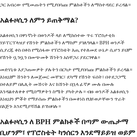
ጋር አብረው የሚመጡትን የሚያበሳጩ ምልክቶችን ለማስተዳደር ይረዳል።
አልፉዞሲን ለምን ይጠቅማል?
አልፉዞሲን በዋነኛነት በወንዶች ላይ ለሚከሰተው ጥሩ ፕሮስታቲክ
ሃይፐርፕላዝያ የሽንት ምልክቶችን ለማከም ያገለግላል። BPH ወንዶች
ሲያረጁ ቀስ በቀስ የሚሰፋው የፕሮስቴት እጢ የተለመደ ሁኔታ ሲሆን ይህም
የሽንት ቧንቧን በመጭመቅ ሽንትን አስቸጋሪ ያደርገዋል።
መድሃኒቱ እያጋጠሙዎት ያሉትን በርካታ የሚያበሳጩ ምልክቶችን ይረዳል።
እነዚህም ሽንትን ለመጀመር መቸገር፣ ደካማ የሽንት ፍሰት፣ በተደጋጋሚ
በተለይም በሌሊት መሽናት እና ከሽንት በኋላ ፊኛዎ ሙሉ በሙሉ
እንዳልተለቀቀ የሚሰማዎትን ስሜት ያካትታሉ። ብዙ ወንዶች አልፉዞሲን
እነዚህን ምቾት የማይሰጡ ምልክቶችን በመቀነስ የህይወታቸውን ጥራት
በእጅጉ እንደሚያሻሽል ይገነዘባሉ።
አልፉዞሲን ለ BPH ምልክቶች በጣም ውጤታማ
ቢሆንም፣ የፕሮስቴት ካንሰርን እንደማይይዝ ወይም