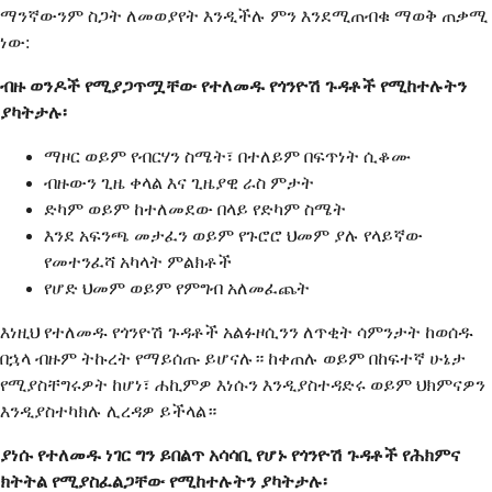
ማንኛውንም ስጋት ለመወያየት እንዲችሉ ምን እንደሚጠብቁ ማወቅ ጠቃሚ
ነው:
ብዙ ወንዶች የሚያጋጥሟቸው የተለመዱ የጎንዮሽ ጉዳቶች የሚከተሉትን
ያካትታሉ፡
ማዞር ወይም የብርሃን ስሜት፣ በተለይም በፍጥነት ሲቆሙ
ብዙውን ጊዜ ቀላል እና ጊዜያዊ ራስ ምታት
ድካም ወይም ከተለመደው በላይ የድካም ስሜት
እንደ አፍንጫ መታፈን ወይም የጉሮሮ ህመም ያሉ የላይኛው
የመተንፈሻ አካላት ምልክቶች
የሆድ ህመም ወይም የምግብ አለመፈጨት
እነዚህ የተለመዱ የጎንዮሽ ጉዳቶች አልፉዞሲንን ለጥቂት ሳምንታት ከወሰዱ
በኋላ ብዙም ትኩረት የማይሰጡ ይሆናሉ። ከቀጠሉ ወይም በከፍተኛ ሁኔታ
የሚያስቸግሩዎት ከሆነ፣ ሐኪምዎ እነሱን እንዲያስተዳድሩ ወይም ህክምናዎን
እንዲያስተካክሉ ሊረዳዎ ይችላል።
ያነሱ የተለመዱ ነገር ግን ይበልጥ አሳሳቢ የሆኑ የጎንዮሽ ጉዳቶች የሕክምና
ክትትል የሚያስፈልጋቸው የሚከተሉትን ያካትታሉ፡