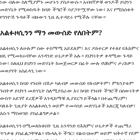
ነው ብለው ስለሚያምኑ መሆኑን ያስታውሱ። አብዛኛዎቹ ወንዶች ይህንን
መድሃኒት የሚወስዱት ከባድ ችግሮች ሳያጋጥሟቸው ነው፣ እና የሚከሰቱት
የጎንዮሽ ጉዳቶች ብዙውን ጊዜ ሊተዳደሩ የሚችሉ ናቸው።
አልፉዞሲንን ማን መውሰድ የለበትም?
አልፉዞሲን ለሁሉም ሰው ተስማሚ አይደለም፣ እና ዶክተርዎ የተለየ የሕክምና
ዘዴ የሚመክሩባቸው አንዳንድ ሁኔታዎች አሉ። ደህንነትዎ ቀዳሚው ጉዳይ
ነው፣ ስለዚህ ይህንን መድሃኒት ከመጀመርዎ በፊት ሙሉ የህክምና ታሪክዎን
መወያየት አስፈላጊ ነው።
አልፉዞሲን ከባድ የጉበት በሽታ ካለብዎ መውሰድ የለብዎትም፣ ምክንያቱም
ጉበትዎ ይህንን መድሃኒት ስለሚያሰራው እና ከባድ የጉበት ችግሮች በሰውነትዎ
ውስጥ አደገኛ ደረጃዎች እንዲከማቹ ሊያደርግ ይችላል። በተጨማሪም፣
ባለፉት ጊዜያት ለአልፉዞሲን ወይም ተመሳሳይ መድሃኒቶች አለርጂ ካለብዎ፣
እሱን ማስወገድ ያስፈልግዎታል።
አልፉዞሲንን በሚመለከቱበት ጊዜ አንዳንድ የሕክምና ሁኔታዎች ተጨማሪ
ጥንቃቄ ያስፈልጋቸዋል። የኩላሊት ችግር፣ የልብ ህመም ወይም ዝቅተኛ የደም