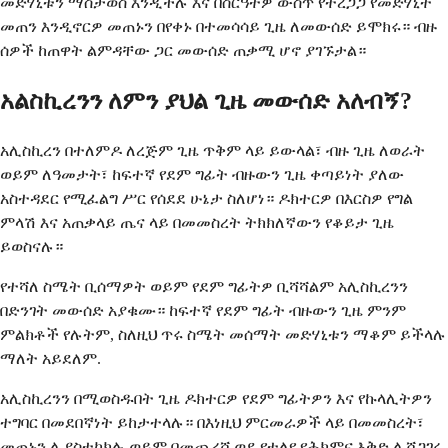
መድሃኒቱን ማስታወስ እንዲችሉ እና በስርዓትዎ ውስጥ የተረጋጋ የመድሃኒት
መጠን እንዲኖርዎ መጠኑን በየቀኑ በተመሳሳይ ጊዜ ለመውሰድ ይሞክሩ። ብዙ
ሰዎች ከጠዋት ልምዳቸው ጋር መውሰድ ጠቃሚ ሆኖ ያገኙታል።
አልስኪረንን ለምን ያህል ጊዜ መውሰድ አለብኝ?
አሊስኪረን በተለምዶ ለረጅም ጊዜ ጥቅም ላይ ይውላል፣ ብዙ ጊዜ ለወራት
ወይም ለዓመታት፣ ከፍተኛ የደም ግፊት ብዙውን ጊዜ ቀጣይነት ያለው
አስተዳደር የሚፈልግ ሥር የሰደደ ሁኔታ ስለሆነ። ዶክተርዎ በእርስዎ የግል
ምላሽ እና አጠቃላይ ጤና ላይ በመመስረት ትክክለኛውን የቆይታ ጊዜ
ይወስናሉ።
የተሻለ ስሜት ቢሰማዎት ወይም የደም ግፊትዎ ቢሻሻልም አሊስኪረንን
በድንገት መውሰድ አያቁሙ። ከፍተኛ የደም ግፊት ብዙውን ጊዜ ምንም
ምልክቶች የሉትም, ስለዚህ ጥሩ ስሜት መሰማት መድሃኒቱን ማቆም ይችላሉ
ማለት አይደለም.
አሊስኪረንን በሚወስዱበት ጊዜ ዶክተርዎ የደም ግፊትዎን እና የኩላሊትዎን
ተግባር በመደበኛነት ይከታተላሉ። በእነዚህ ምርመራዎች ላይ በመመስረት፣
መጠኑን ሊያስተካክሉ ወይም በመጨረሻ ወደ የተለየ የሕክምና እቅድ ሊሸጋገሩ