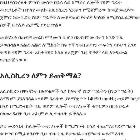
በዚህ የሰንሰለት ምላሽ ውስጥ በኋላ ላይ ከሚሰሩ ሌሎች የደም ግፊት
መድኃኒቶች በተለየ መልኩ አሊስኪረን ሂደቱን የሚጀምረው ከመጀመሪያው
ጀምሮ ነው። ይህ የደም ግፊትን ለመቆጣጠር የተለየ አካሄድ ለሚያስፈልጋቸው
ሰዎች በተለይ ጠቃሚ ያደርገዋል።
መድሃኒቱ በጡባዊ መልክ የሚመጣ ሲሆን በአብዛኛው በቀን አንድ ጊዜ
ይወሰዳል። አልፎ አልፎ ለሚከሰት ከፍተኛ ንባብ ፈጣን መፍትሄ ሳይሆን እንደ
ቀጣይ የደም ግፊት አስተዳደር አካል ለረጅም ጊዜ ጥቅም ላይ እንዲውል
የተዘጋጀ ነው።
አሊስኪረን ለምን ይጠቅማል?
አሊስኪረን በዋነኛነት በአዋቂዎች ላይ ከፍተኛ የደም ግፊትን (የደም ግፊት)
ለማከም ያገለግላል። የደም ግፊትዎ ያለማቋረጥ 140/90 mmHg ወይም ከዚያ
በላይ በሚያነብበት ጊዜ ወይም ሌሎች መድሃኒቶች ቁጥርዎን በበቂ ሁኔታ
ባላወረዱበት ጊዜ ሐኪምዎ ሊያዝዙት ይችላሉ።
ይህ መድሃኒት ከሌሎች መድሃኒቶች ከሚያገኙት በላይ ተጨማሪ የደም ግፊት
ቁጥጥር በሚፈልጉበት ጊዜ ብዙ ጊዜ ይታዘዛል። ብቻውን ወይም እንደ