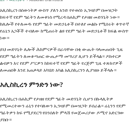
አሊስኪረን በሰውነትዎ ውስጥ ያለን አንድ የተወሰነ ኢንዛይም በመዝጋት
ከፍተኛ የደም ግፊትን ለመቀነስ የሚረዳ በሐኪም የታዘዘ መድሃኒት ነው።
ከሌሎች የተለመዱ የደም ግፊት መድኃኒቶች በተለየ መልኩ የሚሰሩት ቀጥተኛ
የሬኒን አጋቾች ተብለው ከሚጠሩት ልዩ የደም ግፊት መድኃኒቶች ክፍል ውስጥ
ነው።
ይህ መድሃኒት ሌሎች ሕክምናዎች በራሳቸው በቂ ውጤት ባላመጡበት ጊዜ
የደም ግፊትን ለመቆጣጠር ውጤታማ መሣሪያ ሊሆን ይችላል። ዶክተርዎ
ልብዎን እና የደም ሥርዎን ከከፍተኛ የደም ግፊት የረጅም ጊዜ ተጽእኖዎች
ለመጠበቅ እንደ አጠቃላይ አካሄድ አካል አሊስኪረንን ሊያዝዙ ይችላሉ።
አሊስኪረን ምንድን ነው?
አሊስኪረን በሐኪም የታዘዘ የደም ግፊት መድሃኒት ሲሆን በኩላሊትዎ
የሚመረተውን ሬኒን የተባለውን ኢንዛይም በመዝጋት ይሰራል። ሬኒንን የደም
ግፊትዎን ከፍ የሚያደርግ የሰንሰለት ምላሽ የመጀመሪያው ዶሚኖ አድርገው
ያስቡ።