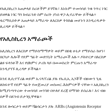
የአሊስኪረን አጠቃላይ ስሪቶችም ይገኛሉ፣ እነሱም ተመሳሳይ ንቁ ንጥረ ነገር
ይዘዋል ነገር ግን ከብራንድ ስም ስሪት ያነሰ ዋጋ ሊኖራቸው ይችላል።
ፋርማሲስትዎ አጠቃላይ አማራጭ ለእርስዎ ትክክል መሆኑን እንዲረዱዎት
ሊረዳዎ ይችላል።
የአሊስኪረን አማራጮች
አሊስኪረን ለእርስዎ የማይስማማዎት ወይም በበቂ ሁኔታ የማይሰራ ከሆነ፣
በርካታ ሌሎች የደም ግፊት መድሃኒት አማራጮች አሉ። ዶክተርዎ በእርስዎ
ልዩ ፍላጎቶች እና የህክምና ታሪክ ላይ በመመስረት ምርጡን አማራጭ
እንዲያገኙ ሊረዳዎ ይችላል።
እንደ ሊሲኖፕሪል ወይም ኤናላፕሪል ያሉ የኤሲኢ አጋቾች ብዙውን ጊዜ
ለከፍተኛ የደም ግፊት የመጀመሪያ መስመር ሕክምናዎች ናቸው። አሊስኪረን
ከሚያነጣጥረው ተመሳሳይ መንገድ በተለየ ደረጃ በማገድ ይሰራሉ፣ እና ብዙ
ሰዎች በደንብ ይታገሷቸዋል።
እንደ ሎሳርታን ወይም ቫልሳርታን ያሉ ARBs (Angiotensin Receptor