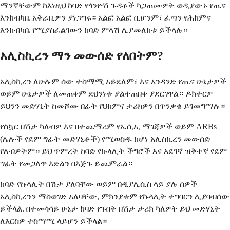
ማንኛቸውም ከእነዚህ ከባድ የጎንዮሽ ጉዳቶች ካጋጠሙዎት ወዲያውኑ የጤና
እንክብካቤ አቅራቢዎን ያነጋግሩ። አልፎ አልፎ ቢሆንም፣ ፈጣን የሕክምና
እንክብካቤ የሚያስፈልገውን ከባድ ምላሽ ሊያመለክቱ ይችላሉ።
አሊስኪረን ማን መውሰድ የለበትም?
አሊስኪረን ለሁሉም ሰው ተስማሚ አይደለም፣ እና አንዳንድ የጤና ሁኔታዎች
ወይም ሁኔታዎች ለመጠቀም ደህንነቱ ያልተጠበቀ ያደርገዋል። ዶክተርዎ
ይህንን መድሃኒት ከመሾሙ በፊት የህክምና ታሪክዎን በጥንቃቄ ይገመግማሉ።
የስኳር በሽታ ካለብዎ እና በተጨማሪም የኤሲኢ ማገጃዎች ወይም ARBs
(ሌሎች የደም ግፊት መድሃኒቶች) የሚወስዱ ከሆነ አሊስኪረን መውሰድ
የለብዎትም። ይህ ጥምረት ከባድ የኩላሊት ችግሮች እና አደገኛ ዝቅተኛ የደም
ግፊት የመጋለጥ እድልን በእጅጉ ይጨምራል።
ከባድ የኩላሊት በሽታ ያለባቸው ወይም በዲያሊሲስ ላይ ያሉ ሰዎች
አሊስኪረንን ማስወገድ አለባቸው, ምክንያቱም የኩላሊት ተግባርን ሊያባብሰው
ይችላል. በተመሳሳይ ሁኔታ ከባድ የጉበት በሽታ ታሪክ ካለዎት ይህ መድሃኒት
ለእርስዎ ተስማሚ ላይሆን ይችላል።