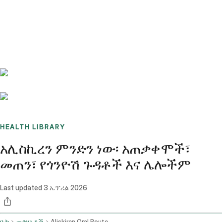
Benchmarks
Stories
FAQ
Sign up / Log in
HEALTH LIBRARY
አሊስኪረን ምንድን ነው፡ አጠቃቀሞች፣
መጠን፣ የጎንዮሽ ጉዳቶች እና ሌሎችም
Last updated
3 ኤፕሪል 2026
ቤት
መድሃኒቶች
Aliskiren Oral Route