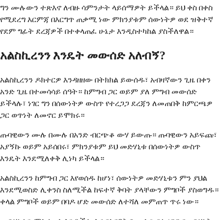
ግን ሙሉውን ተጽእኖ ለብዙ ሳምንታት ላይሰማዎት ይችላል። ይህ ቀስ በቀስ
የሚደረግ እርምጃ በእርግጥ ጠቃሚ ነው ምክንያቱም ሰውነትዎ ወደ ዝቅተኛ
የደም ግፊት ደረጃዎች በተቀላጠፈ ሁኔታ እንዲስተካከል ያስችለዋል።
አልስኪረንን እንዴት መውሰድ አለብኝ?
አልስኪረንን ዶክተርዎ እንዳዘዘው በትክክል ይውሰዱ፣ አብዛኛውን ጊዜ በቀን
አንድ ጊዜ በተመሳሳይ ሰዓት። ከምግብ ጋር ወይም ያለ ምግብ መውሰድ
ይችላሉ፣ ነገር ግን በሰውነትዎ ውስጥ የተረጋጋ ደረጃን ለመጠበቅ ከምርጫዎ
ጋር ወጥነት ለመኖር ይሞክሩ።
ጡባዊውን ሙሉ በሙሉ በአንድ ብርጭቆ ውሃ ይውጡ። ጡባዊውን አይፍጩ፣
አያኝኩ ወይም አይሰበሩ፣ ምክንያቱም ይህ መድሃኒቱ በሰውነትዎ ውስጥ
እንዴት እንደሚለቀቅ ሊነካ ይችላል።
አልስኪረንን ከምግብ ጋር እየወሰዱ ከሆነ፣ ሰውነትዎ መድሃኒቱን ምን ያህል
እንደሚወስድ ሊቀንስ ስለሚችል ከፍተኛ ቅባት ያላቸውን ምግቦች ያስወግዱ።
ቀላል ምግቦች ወይም በባዶ ሆድ መውሰድ ለተሻለ መምጠጥ ጥሩ ነው።