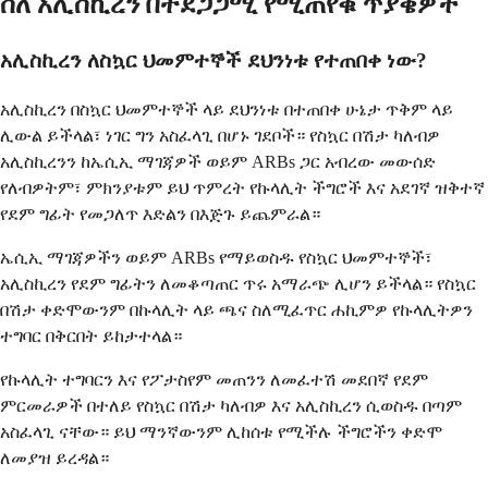
ስለ አሊስኪረን በተደጋጋሚ የሚጠየቁ ጥያቄዎች
አሊስኪረን ለስኳር ህመምተኞች ደህንነቱ የተጠበቀ ነው?
አሊስኪረን በስኳር ህመምተኞች ላይ ደህንነቱ በተጠበቀ ሁኔታ ጥቅም ላይ
ሊውል ይችላል፣ ነገር ግን አስፈላጊ በሆኑ ገደቦች። የስኳር በሽታ ካለብዎ
አሊስኪረንን ከኤሲኢ ማገጃዎች ወይም ARBs ጋር አብረው መውሰድ
የለብዎትም፣ ምክንያቱም ይህ ጥምረት የኩላሊት ችግሮች እና አደገኛ ዝቅተኛ
የደም ግፊት የመጋለጥ እድልን በእጅጉ ይጨምራል።
ኤሲኢ ማገጃዎችን ወይም ARBs የማይወስዱ የስኳር ህመምተኞች፣
አሊስኪረን የደም ግፊትን ለመቆጣጠር ጥሩ አማራጭ ሊሆን ይችላል። የስኳር
በሽታ ቀድሞውንም በኩላሊት ላይ ጫና ስለሚፈጥር ሐኪምዎ የኩላሊትዎን
ተግባር በቅርበት ይከታተላል።
የኩላሊት ተግባርን እና የፖታስየም መጠንን ለመፈተሽ መደበኛ የደም
ምርመራዎች በተለይ የስኳር በሽታ ካለብዎ እና አሊስኪረን ሲወስዱ በጣም
አስፈላጊ ናቸው። ይህ ማንኛውንም ሊከሰቱ የሚችሉ ችግሮችን ቀድሞ
ለመያዝ ይረዳል።