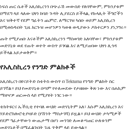
ነፍሰ ጡር ሴቶች አሊስኪረንን በጭራሽ መውሰድ የለባቸውም, ምክንያቱም
በማደግ ላይ ላለው ህፃን ከባድ ጉዳት ሊያደርስ ይችላል, የኩላሊት ችግሮችን
እና ዝቅተኛ የደም ግፊትን ጨምሮ. ለማርገዝ ካሰቡ ወይም አሊስኪረን
በሚወስዱበት ጊዜ እርጉዝ መሆንዎን ካወቁ ወዲያውኑ ዶክተርዎን ያነጋግሩ።
ጡት የሚያጠቡ እናቶችም አሊስኪረንን ማስወገድ አለባቸው፣ ምክንያቱም
መድሃኒቱ ወደ የጡት ወተት ውስጥ ይገባል እና ለሚያጠባው ህፃን ሊጎዳ
ይችላል አይታወቅም።
የአሊስኪረን የንግድ ምልክቶች
አሊስኪረን በዩናይትድ ስቴትስ ውስጥ በ Tekturna የንግድ ምልክት ስር
ይገኛል። ይህ የመድሃኒቱ በጣም የተለመደው የታዘዘው ቅጽ ነው እና በሐኪም
ማዘዣዎ ጠርሙስ ላይ የሚያዩት ነገር ነው።
ቴክትዩርና ኤችሲቲ የተባለ ውህድ መድሃኒትም አለ፣ እሱም አሊስኪረን እና
ሃይድሮክሎሮቲያዛይድ (የሽንት ማስታገሻ) ይዟል። ይህ ውህድ ታካሚዎች
የደም ግፊታቸውን ውጤታማ በሆነ መንገድ ለመቆጣጠር ሁለቱንም
መድሃኒቶች በሚፈልጉበት ጊዜ ጥቅም ላይ ይውላል።