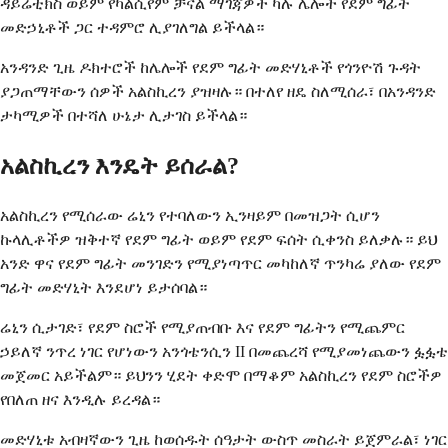
ዳይሬቲክስ ወይም የካልሲየም ቻናል ማገጃዎች ካሉ ሌሎች የደም ግፊት
መድኃኒቶች ጋር ተዳምሮ ሊያገለግል ይችላል።
አንዳንድ ጊዜ ዶክተሮች ከሌሎች የደም ግፊት መድሃኒቶች የጎንዮሽ ጉዳት
ያጋጠማቸውን ሰዎች አልስኪረን ያዝዛሉ። በተለየ ዘዴ ስለሚሰራ፣ በአንዳንድ
ታካሚዎች በተሻለ ሁኔታ ሊታገስ ይችላል።
አልስኪረን እንዴት ይሰራል?
አልስኪረን የሚሰራው ሬኒን የተባለውን ኢንዛይም በመዝጋት ሲሆን
ኩላሊቶችዎ ዝቅተኛ የደም ግፊት ወይም የደም ፍሰት ሲቀንስ ይለቃሉ። ይህ
አንድ ዋና የደም ግፊት መንገድን የሚያነጣጥር መካከለኛ ጥንካሬ ያለው የደም
ግፊት መድሃኒት እንደሆነ ይታሰባል።
ሬኒን ሲታገድ፣ የደም ስሮች የሚያጠብቡ እና የደም ግፊትን የሚጨምር
ኃይለኛ ንጥረ ነገር የሆነውን አንጎቴንሲን II በመጨረሻ የሚያመነጨውን ፏፏቴ
መጀመር አይችልም። ይህንን ሂደት ቀድሞ በማቆም አልስኪረን የደም ስሮችዎ
የበለጠ ዘና እንዲሉ ይረዳል።
መድሃኒቱ አብዛኛውን ጊዜ ከወሰዱት ሰዓታት ውስጥ መስራት ይጀምራል፣ ነገር