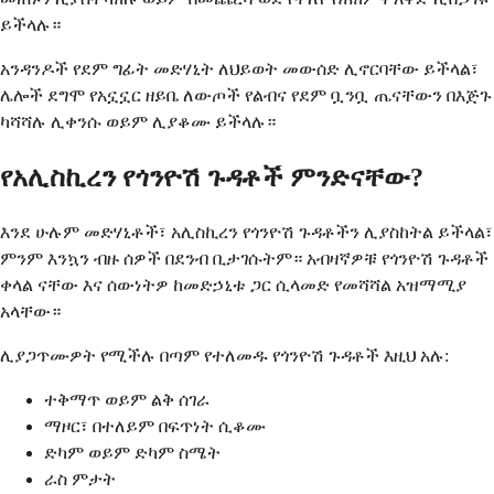
ይችላሉ።
አንዳንዶች የደም ግፊት መድሃኒት ለህይወት መውሰድ ሊኖርባቸው ይችላል፣
ሌሎች ደግሞ የአኗኗር ዘይቤ ለውጦች የልብና የደም ቧንቧ ጤናቸውን በእጅጉ
ካሻሻሉ ሊቀንሱ ወይም ሊያቆሙ ይችላሉ።
የአሊስኪረን የጎንዮሽ ጉዳቶች ምንድናቸው?
እንደ ሁሉም መድሃኒቶች፣ አሊስኪረን የጎንዮሽ ጉዳቶችን ሊያስከትል ይችላል፣
ምንም እንኳን ብዙ ሰዎች በደንብ ቢታገሱትም። አብዛኛዎቹ የጎንዮሽ ጉዳቶች
ቀላል ናቸው እና ሰውነትዎ ከመድኃኒቱ ጋር ሲላመድ የመሻሻል አዝማሚያ
አላቸው።
ሊያጋጥሙዎት የሚችሉ በጣም የተለመዱ የጎንዮሽ ጉዳቶች እዚህ አሉ:
ተቅማጥ ወይም ልቅ ሰገራ
ማዞር፣ በተለይም በፍጥነት ሲቆሙ
ድካም ወይም ድካም ስሜት
ራስ ምታት