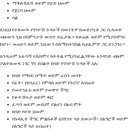
ማቅለሽለሽ ወይም የሆድ ህመም
የጀርባ ህመም
ሳል
እነዚህ የተለመዱ የጎንዮሽ ጉዳቶች ሰውነትዎ ከመድኃኒቱ ጋር ሲላመድ
ብዙውን ጊዜ በሳምንታት ውስጥ ይፈታሉ። ከቀጠሉ ወይም የሚያስቸግሩ
ከሆኑ፣ መጠኑን ወይም ጊዜውን ስለማስተካከል ከሐኪምዎ ጋር ይነጋገሩ።
እንዲሁም አፋጣኝ የሕክምና ክትትል የሚያስፈልጋቸው አንዳንድ ብዙም
ያልተለመዱ ነገር ግን ይበልጥ ከባድ የጎንዮሽ ጉዳቶች አሉ:
ከባድ የማዞር ስሜት ወይም ራስን መሳት
የፊት፣ የከንፈር፣ የምላስ ወይም የጉሮሮ እብጠት
የመተንፈስ ወይም የመዋጥ ችግር
የቆዳ ሽፍታ ወይም ቀፎ
ፈጣን ወይም መደበኛ ያልሆነ የልብ ምት
ከባድ የሆድ ህመም
የኩላሊት ችግር ምልክቶች (በሽንት ላይ ለውጦች፣ በእግሮች ወይም
በእግሮች ላይ እብጠት)