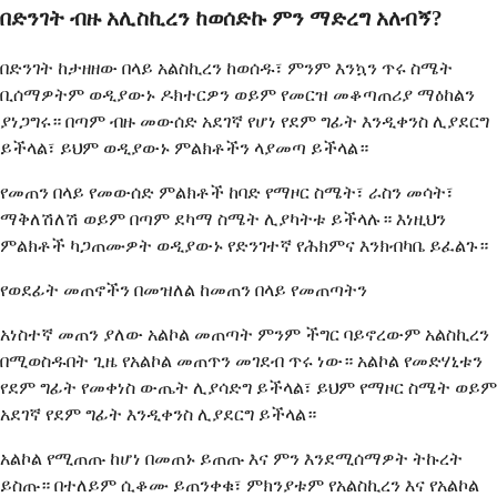
በድንገት ብዙ አሊስኪረን ከወሰድኩ ምን ማድረግ አለብኝ?
በድንገት ከታዘዘው በላይ አልስኪረን ከወሰዱ፣ ምንም እንኳን ጥሩ ስሜት
ቢሰማዎትም ወዲያውኑ ዶክተርዎን ወይም የመርዝ መቆጣጠሪያ ማዕከልን
ያነጋግሩ። በጣም ብዙ መውሰድ አደገኛ የሆነ የደም ግፊት እንዲቀንስ ሊያደርግ
ይችላል፣ ይህም ወዲያውኑ ምልክቶችን ላያመጣ ይችላል።
የመጠን በላይ የመውሰድ ምልክቶች ከባድ የማዞር ስሜት፣ ራስን መሳት፣
ማቅለሽለሽ ወይም በጣም ደካማ ስሜት ሊያካትቱ ይችላሉ። እነዚህን
ምልክቶች ካጋጠሙዎት ወዲያውኑ የድንገተኛ የሕክምና እንክብካቤ ይፈልጉ።
የወደፊት መጠኖችን በመዝለል ከመጠን በላይ የመጠጣትን
አነስተኛ መጠን ያለው አልኮል መጠጣት ምንም ችግር ባይኖረውም አልስኪረን
በሚወስዱበት ጊዜ የአልኮል መጠጥን መገደብ ጥሩ ነው። አልኮል የመድሃኒቱን
የደም ግፊት የመቀነስ ውጤት ሊያሳድግ ይችላል፣ ይህም የማዞር ስሜት ወይም
አደገኛ የደም ግፊት እንዲቀንስ ሊያደርግ ይችላል።
አልኮል የሚጠጡ ከሆነ በመጠኑ ይጠጡ እና ምን እንደሚሰማዎት ትኩረት
ይስጡ። በተለይም ሲቆሙ ይጠንቀቁ፣ ምክንያቱም የአልስኪረን እና የአልኮል