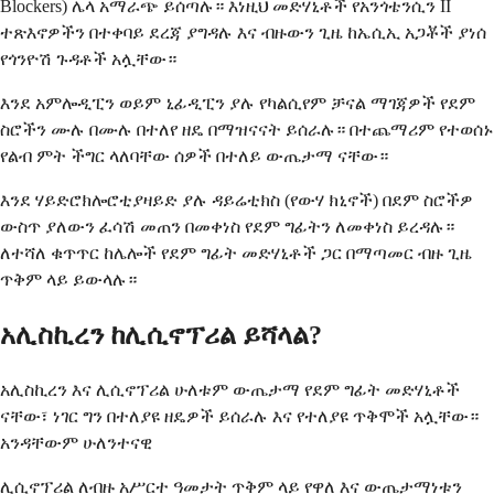
Blockers) ሌላ አማራጭ ይሰጣሉ። እነዚህ መድሃኒቶች የአንጎቴንሲን II
ተጽእኖዎችን በተቀባይ ደረጃ ያግዳሉ እና ብዙውን ጊዜ ከኤሲኢ አጋቾች ያነሰ
የጎንዮሽ ጉዳቶች አሏቸው።
እንደ አምሎዲፒን ወይም ኒፊዲፒን ያሉ የካልሲየም ቻናል ማገጃዎች የደም
ስሮችን ሙሉ በሙሉ በተለየ ዘዴ በማዝናናት ይሰራሉ። በተጨማሪም የተወሰኑ
የልብ ምት ችግር ላለባቸው ሰዎች በተለይ ውጤታማ ናቸው።
እንደ ሃይድሮክሎሮቲያዛይድ ያሉ ዳይሬቲክስ (የውሃ ክኒኖች) በደም ስሮችዎ
ውስጥ ያለውን ፈሳሽ መጠን በመቀነስ የደም ግፊትን ለመቀነስ ይረዳሉ።
ለተሻለ ቁጥጥር ከሌሎች የደም ግፊት መድሃኒቶች ጋር በማጣመር ብዙ ጊዜ
ጥቅም ላይ ይውላሉ።
አሊስኪረን ከሊሲኖፕሪል ይሻላል?
አሊስኪረን እና ሊሲኖፕሪል ሁለቱም ውጤታማ የደም ግፊት መድሃኒቶች
ናቸው፣ ነገር ግን በተለያዩ ዘዴዎች ይሰራሉ ​​እና የተለያዩ ጥቅሞች አሏቸው።
አንዳቸውም ሁለንተናዊ
ሊሲኖፕሪል ለብዙ አሥርተ ዓመታት ጥቅም ላይ የዋለ እና ውጤታማነቱን