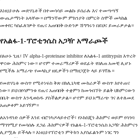
እነዚህ ሁሉ መድሃኒቶች በተመሳሳይ መልኩ ይሰራሉ ​​እና ተመጣጣኝ
ውጤታማነት አላቸው። በማንኛውም ምክንያት በምርት ስሞች መካከል
መቀየር ካስፈለገዎት የጤና አጠባበቅ ቡድንዎ ሽግግሩን በደህና ይመራዎታል።
የአልፋ-1-ፕሮቲንሴስ አጋዥ አማራጮች
በአሁኑ ጊዜ፣ IV alpha-1-proteinase inhibitor ለአልፋ-1 antitrypsin እጥረት
ዋናው ሕክምና ነው። ሆኖም ተመራማሪዎች ወደፊት የበለጠ አመቺ ሊሆኑ
የሚችሉ አማራጭ የመላኪያ ዘዴዎችን በማዘጋጀት ላይ ይገኛሉ።
የመድሃኒቱ ውስጥ የሚተነፍስ ቅጽ በክሊኒካዊ ሙከራዎች ውስጥ እየተጠና
ነው። ይህ በየሳምንቱ የጤና አጠባበቅ ተቋምን ከመጎብኘት ይልቅ ህክምናውን
በቤት ውስጥ እንዲወስዱ ያስችልዎታል። ሆኖም ይህ አማራጭ ገና ለተለመደ
አጠቃቀም አይገኝም።
ለአንዳንድ ሰዎች እንደ ብሮንካዶላይተሮች፣ የኦክስጂን ሕክምና ወይም የሳንባ
ማገገሚያ የመሳሰሉ ደጋፊ ሕክምናዎች የአልፋ-1-ፕሮቲንሴስ አጋዥ ሕክምናን
ሊያሟሉ ይችላሉ። እነዚህ የፕሮቲን ምትክን አያስፈልጉም ነገር ግን