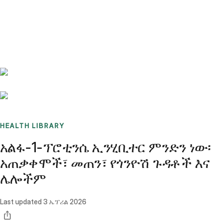
Benchmarks
Stories
FAQ
Sign up / Log in
HEALTH LIBRARY
አልፋ-1-ፕሮቲንሴ ኢንሂቢተር ምንድን ነው፡
አጠቃቀሞች፣ መጠን፣ የጎንዮሽ ጉዳቶች እና
ሌሎችም
Last updated
3 ኤፕሪል 2026