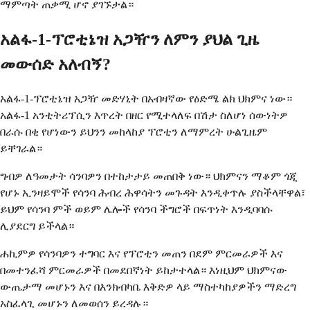
ማምጣት ጠቃሚ ሆኖ ያገኙታል።
አልፋ-1-ፕሮቲኔዝ አጋዥን ለምን ያህል ጊዜ
መውሰድ አለብኝ?
አልፋ-1-ፕሮቲኔዝ አጋዥ መድሃኒት በአብዛኛው የዕድሜ ልክ ህክምና ነው።
አልፋ-1 አንቲትሪፕሲን እጥረት በዘር የሚተላለፍ በሽታ ስለሆነ ሰውነትዎ
በራሱ በቂ የሆነውን ይህንን መከላከያ ፕሮቲን ለማምረት ሁልጊዜም
ይቸገራል።
ግብዎ ለዓመታት ሳንባዎን በተከታታይ መጠበቅ ነው። ህክምናን ማቆም ጎጂ
የሆኑ ኢንዛይሞች የሳንባ ሕብረ ሕዋሳትን መጉዳት እንዲቀጥሉ ያስችላቸዋል፣
ይህም የሳንባ ምች ወይም ሌሎች የሳንባ ችግሮች በፍጥነት እንዲባባሱ
ሊያደርግ ይችላል።
ሐኪምዎ የሳንባዎን ተግባር እና የፕሮቲን መጠን በደም ምርመራዎች እና
በመተንፈሻ ምርመራዎች በመደበኛነት ይከታተላል። እነዚህም ህክምናው
ውጤታማ መሆኑን እና በእንክብካቤ እቅድዎ ላይ ማስተካከያዎችን ማድረግ
አስፈላጊ መሆኑን ለመወሰን ይረዳሉ።