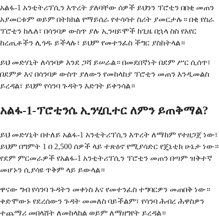
አልፋ-1 አንቲትሪፕሲን እጥረት ያለባቸው ሰዎች ይህንን ፕሮቲን በበቂ መጠን
አያመርቱም ወይም በትክክል የማይሰራ የተሳሳተ ስሪት ያመርታሉ። በቂ የስራ
ፕሮቲን ከሌለ፣ በሳንባዎ ውስጥ ያሉ ኢንዛይሞች ከጊዜ በኋላ ስስ የአየር
ከረጢቶችን ሊጎዱ ይችላሉ፣ ይህም የመተንፈስ ችግር ያስከትላል።
ይህ መድሃኒት ለሳንባዎ እንደ ጋሻ ይሠራል። በመደበኛነት በደም ሥር ሲሰጥ፣
በደምዎ እና በሳንባዎ ውስጥ ያለውን የመከላከያ ፕሮቲን መጠን እንዲመልስ
ይረዳል፣ ይህም የሳንባ ጉዳትን እድገት ይቀንሳል።
አልፋ-1-ፕሮቲንሴ ኢንሂቢተር ለምን ይጠቅማል?
ይህ መድሃኒት በተለይ አልፋ-1 አንቲትሪፕሲን እጥረት ለማከም የተዘጋጀ ነው፣
ይህም በግምት 1 በ 2,500 ሰዎች ላይ ተጽዕኖ የሚያሳድር የጄኔቲክ ሁኔታ ነው።
የደም ምርመራዎች የአልፋ-1 አንቲትሪፕሲን ፕሮቲን መጠን በጣም ዝቅተኛ
መሆኑን ሲያሳዩ ጥቅም ላይ ይውላል።
ዋናው ግብ የሳንባ ጉዳትን መቀነስ እና የመተንፈስ ተግባርዎን መጠበቅ ነው።
ቀድሞውኑ የደረሰውን ጉዳት መመለስ ባይችልም፣ የሳንባ ሕብረ ሕዋስዎን
ተጨማሪ መበላሸት ለመከላከል ወይም ለማዘግየት ይረዳል።