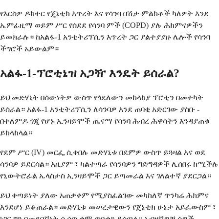
የእርስዎ ዶክተር የጄኔቲክ እጥረት እና የሳንባ በሽታ ምልክቶች ካለዎት እንደ
ኤምፊዚማ ወይም ሥር የሰደደ የሳንባ ምች (COPD) ያሉ ሕክምናዎችን
ይመክራሉ። ከአልፋ-1 አንቲትሪፕሲን እጥረት ጋር ያልተያያዙ ሌሎች የሳንባ
ችግሮች አይውልም።
አልፋ-1-ፕሮቲኔዝ አጋዥ እንዴት ይሰራል?
ይህ መድሃኒት በሰውነትዎ ውስጥ የጎደለውን መከላከያ ፕሮቲን በመተካት
ይሰራል። አልፋ-1 አንቲትሪፕሲን ለሳንባዎ እንደ ጠባቂ አድርገው ያስቡ -
በተለምዶ ጎጂ የሆኑ ኢንዛይሞች ጤናማ የሳንባ ሕብረ ሕዋሳትን እንዳያጠቁ
ይከላከላል።
የደም ሥር (IV) መርፌ ሲቀበሉ መድሃኒቱ በደምዎ ውስጥ ይጓዛል እና ወደ
ሳንባዎ ይደርሳል። እዚያም ፣ ካልተጣራ የሳንባዎን ግድግዳዎች ሊሰበሩ ከሚችሉ
የኒውትሮፊል ኤላስታስ ኢንዛይሞች ጋር ይጣመራል እና ገለልተኛ ያደርጋል።
ይህ ቀጣይነት ያለው አጠቃቀም የሚያስፈልገው መካከለኛ ጥንካሬ ሕክምና
እንደሆነ ይቆጠራል። መድሃኒቱ መሠረታዊውን የጄኔቲክ ሁኔታ አይፈውስም ፣
ነገር ግን በመደበኛነት ሲሰጥ ቋሚ ጥበቃን ይሰጣል። አብዛኛዎቹ ሰዎች