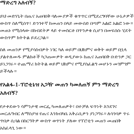
ማድረግ አለብኝ?
ይህ መድሃኒት በጤና አጠባበቅ ባለሙያዎች ቁጥጥር በሚደረግባቸው ሁኔታዎች
ውስጥ ስለሚሰጥ፣ ድንገተኛ ከመጠን በላይ መውሰድ በጣም አልፎ አልፎ ነው።
መጠኑ የሚሰላው በክብደትዎ ላይ ተመስርቶ በጥንቃቄ ሲሆን በመፍሰሱ ሂደት
ውስጥም ክትትል ይደረጋል።
ስለ መጠንዎ የሚያሳስብዎት ነገር ካለ ወይም በህክምና ወቅት ወይም በኋላ
ያልተለመዱ ምልክቶች ካጋጠሙዎት ወዲያውኑ ከጤና አጠባበቅ ቡድንዎ ጋር
ይነጋገሩ። ተጨማሪ ክትትል ወይም ህክምና የሚያስፈልግ መሆኑን መገምገም
ይችላሉ።
የአልፋ-1-ፕሮቲኔዝ አጋዥ መጠን ካመለጠኝ ምን ማድረግ
አለብኝ?
የታቀደውን ሳምንታዊ መርፌ ካመለጠዎት፣ በተቻለ ፍጥነት እንደገና
መርሐግብር ለማስያዝ የጤና እንክብካቤ አቅራቢዎን ያነጋግሩ። ለሳንባዎ ጥሩ
ጥበቃ ሲባል በስርዓትዎ ውስጥ ወጥነት ያለው የፕሮቲን መጠን መጠበቅ
አስፈላጊ ነው።