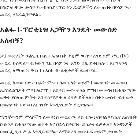
በስርዓታቸው ውስጥ የመከላከያ የፕሮቲን ደረጃዎችን ለመጠበቅ በየሳምንቱ
መርፌ ያስፈልጋቸዋል።
አልፋ-1-ፕሮቲኔዝ አጋዥን እንዴት መውሰድ
አለብኝ?
ይህ መድሃኒት ሁልጊዜ በጤና አጠባበቅ ተቋም ውስጥ እንደ ደም ሥር (IV)
መርፌ ይሰጣል። ብዙውን ጊዜ በሳምንት አንድ ጊዜ ይቀበላሉ ፣ እያንዳንዱ
መርፌ ለማጠናቀቅ ከ 15 እስከ 30 ደቂቃዎች ይወስዳል።
መርፌ ከመውሰድዎ በፊት ምግብ ከመብላት ወይም ከመጠጣት መቆጠብ
አያስፈልግዎትም። በእርግጥ ፣ አስቀድመው ቀላል ምግብ መመገብ በሕክምናው
ወቅት የበለጠ ምቾት እንዲሰማዎት ሊረዳዎ ይችላል። በቀን ውስጥ ብዙ ውሃ
በመጠጣት በደንብ እርጥበት እንዲኖርዎት ያረጋግጡ።
ማንኛውንም ምላሾችን ለመቀነስ መርፌው ቀስ ብሎ ይሰጣል። የጤና አጠባበቅ
ቡድንዎ በሕክምናው ወቅት እና በኋላ በቅርበት ይከታተልዎታል። አንዳንዶች
በመርፌ ጊዜ ሥራ እንዲበዛባቸው ለማድረግ መጽሐፍ ወይም ታብሌት