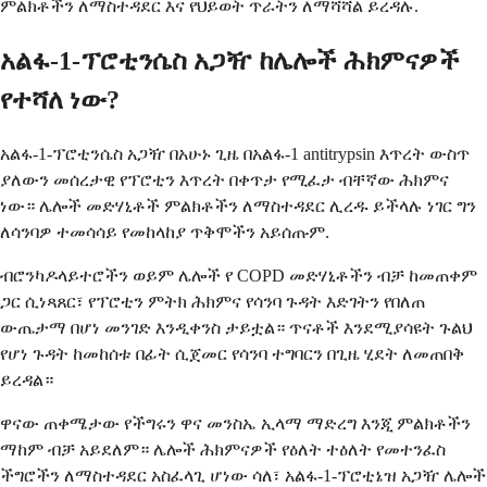
ምልክቶችን ለማስተዳደር እና የህይወት ጥራትን ለማሻሻል ይረዳሉ.
አልፋ-1-ፕሮቲንሴስ አጋዥ ከሌሎች ሕክምናዎች
የተሻለ ነው?
አልፋ-1-ፕሮቲንሴስ አጋዥ በአሁኑ ጊዜ በአልፋ-1 antitrypsin እጥረት ውስጥ
ያለውን መሰረታዊ የፕሮቲን እጥረት በቀጥታ የሚፈታ ብቸኛው ሕክምና
ነው። ሌሎች መድሃኒቶች ምልክቶችን ለማስተዳደር ሊረዱ ይችላሉ ነገር ግን
ለሳንባዎ ተመሳሳይ የመከላከያ ጥቅሞችን አይሰጡም.
ብሮንካዶላይተሮችን ወይም ሌሎች የ COPD መድሃኒቶችን ብቻ ከመጠቀም
ጋር ሲነጻጸር፣ የፕሮቲን ምትክ ሕክምና የሳንባ ጉዳት እድገትን የበለጠ
ውጤታማ በሆነ መንገድ እንዲቀንስ ታይቷል። ጥናቶች እንደሚያሳዩት ጉልህ
የሆነ ጉዳት ከመከሰቱ በፊት ሲጀመር የሳንባ ተግባርን በጊዜ ሂደት ለመጠበቅ
ይረዳል።
ዋናው ጠቀሜታው የችግሩን ዋና መንስኤ ኢላማ ማድረግ እንጂ ምልክቶችን
ማከም ብቻ አይደለም። ሌሎች ሕክምናዎች የዕለት ተዕለት የመተንፈስ
ችግሮችን ለማስተዳደር አስፈላጊ ሆነው ሳለ፣ አልፋ-1-ፕሮቲኔዝ አጋዥ ሌሎች