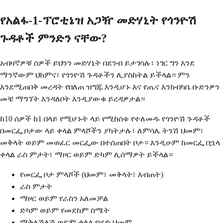
የአልፋ-1-ፕሮቲኔዝ አጋዥ መድሃኒት የጎንዮሽ
ጉዳቶች ምንድን ናቸው?
አብዛኛዎቹ ሰዎች ይህንን መድሃኒት በደንብ ይታገሳሉ፣ ነገር ግን እንደ
ማንኛውም ህክምና፣ የጎንዮሽ ጉዳቶችን ሊያስከትል ይችላል። ምን
እንደሚጠበቅ መረዳት የበለጠ ዝግጁ እንዲሆኑ እና የጤና እንክብካቤ ቡድንዎን
መቼ ማግኘት እንዳለቦት እንዲያውቁ ይረዳዎታል።
ከ10 ሰዎች ከ1 በላይ የሚሆኑት ላይ የሚከሰቱ የተለመዱ የጎንዮሽ ጉዳቶች
በመርፌ ቦታው ላይ ቀላል ምላሾችን ያካትታሉ፣ ለምሳሌ ትንሽ ህመም፣
መቅላት ወይም መወፈር መርፌው በተሰጠበት ቦታ። እንዲሁም ከመርፌ በኋላ
ቀላል ራስ ምታት፣ ማዞር ወይም ድካም ሊሰማዎት ይችላል።
የመርፌ ቦታ ምላሾች (ህመም፣ መቅላት፣ እብጠት)
ራስ ምታት
ማዞር ወይም የራስን አለመቻል
ድካም ወይም የመደከም ስሜት
ማቅለሽለሽ ወይም ቀላል የሆድ ህመም