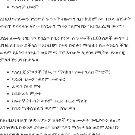
የጡንቻ ህመም
እነዚህ የተለመዱ የጎንዮሽ ጉዳቶች ብዙውን ጊዜ ከህክምናው በኋላ በሰዓታት
ውስጥ ይሻሻላሉ እና መድሃኒቱን ማቆም እምብዛም አያስፈልጋቸውም።
ያልተለመዱ ነገር ግን ይበልጥ ከባድ የጎንዮሽ ጉዳቶች በ100 ሰዎች ውስጥ 1
ያህል ሊከሰቱ ይችላሉ። እነዚህም የቆዳ ሽፍታ፣ ማሳከክ፣ የመተንፈስ ችግር
ወይም የፊት፣ የከንፈር ወይም የጉሮሮ እብጠት ሊያሳዩ የሚችሉ የአለርጂ
ምላሾችን ያካትታሉ።
የአለርጂ ምላሾች (ሽፍታ፣ ማሳከክ፣ የመተንፈስ ችግሮች)
የደረት ህመም ወይም መወጠር
ፈጣን የልብ ምት
ከባድ ራስ ምታት
ከፍተኛ ትኩሳት ወይም ብርድ ብርድ ማለት
ከባድ ማቅለሽለሽ ወይም ማስታወክ
ከእነዚህ ይበልጥ ከባድ የሆኑ ምልክቶች ካጋጠሙዎት ወዲያውኑ ለጤና
እንክብካቤ ቡድንዎ ያሳውቁ። ህክምናዎን ማስተካከል ወይም እነዚህን
ተፅእኖዎች ለመቆጣጠር ተጨማሪ ድጋፍ መስጠት ይችላሉ።