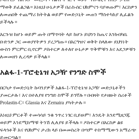
ማወቅ ይፈልጋል። እነዚህ ሁኔታዎች በራስ-ሰር ህክምናን ባያወጡም፣ እርስዎን
ለመጠበቅ ተጨማሪ ክትትል ወይም የመድኃኒት መጠን ማስተካከያ ሊፈልጉ
ይችላሉ።
እርጉዝ ከሆኑ ወይም ጡት በማጥባት ላይ ከሆኑ ይህንን ከጤና እንክብካቤ
ቡድንዎ ጋር መወያየትዎን ያረጋግጡ። በእርግዝና ወቅት ስላለው ደህንነት
ውስን ምርምር ቢኖርም ዶክተርዎ ለተለየ ሁኔታዎ ጥቅሞቹን እና አደጋዎቹን
ለመመዘን ሊረዳዎ ይችላል።
አልፋ-1-ፕሮቲኔዝ አጋዥ የንግድ ስሞች
በርካታ የመድኃኒት ኩባንያዎች አልፋ-1-ፕሮቲኔዝ አጋዥ መድኃኒቶችን
ያመርታሉ፣ እና በተለያዩ የንግድ ስሞች ይገኛሉ። በብዛት የታዘዙት ስሪቶች
Prolastin-C፣ Glassia እና Zemaira ያካትታሉ።
እነዚህ ምርቶች ተመሳሳይ ንቁ ንጥረ ነገር ቢይዙም፣ እንዴት እንደሚዘጋጁ
ወይም እንደሚከማቹ ትንሽ ሊለያዩ ይችላሉ። ዶክተርዎ በእርስዎ ልዩ
ፍላጎቶች እና የህክምና ታሪክ ላይ በመመስረት በጣም ተስማሚውን አማራጭ
ይመርጣል።