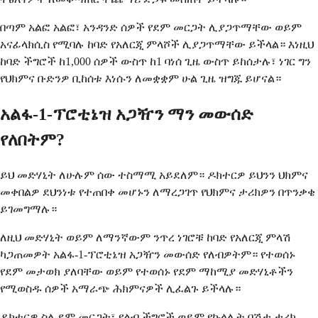
በጣም አልፎ አልፎ፣ አንዳንድ ሰዎች የደም መርጋት ሊያጋጥማቸው ወይም
አናፊላክሲስ የሚባሉ ከባድ የአለርጂ ምላሾች ሊያጋጥማቸው ይችላል። እነዚህ
ከባድ ችግሮች ከ1,000 ሰዎች ውስጥ ከ1 ባነሰ ጊዜ ውስጥ ይከሰታሉ፣ ነገር ግን
የህክምና ቡድንዎ ቢከሰቱ እነሱን ለመቋቋም ሁል ጊዜ ዝግጁ ይሆናል።
አልፋ-1-ፕሮቲኔዝ አጋዥን ማን መውሰድ
የለበትም?
ይህ መድሃኒት ለሁሉም ሰው ተስማሚ አይደለም። ዶክተርዎ ይህንን ህክምና
መቀበልዎ ደህንነቱ የተጠበቀ መሆኑን ለማረጋገጥ የህክምና ታሪክዎን በጥንቃቄ
ይገመግማሉ።
ለዚህ መድሃኒት ወይም ለማንኛውም ንጥረ ነገሮቹ ከባድ የአለርጂ ምላሽ
ካጋጠመዎት አልፋ-1-ፕሮቲኔዝ አጋዥን መውሰድ የለብዎትም። የተወሰኑ
የደም መታወክ ያለባቸው ወይም የተወሰኑ የደም ማከሚያ መድሃኒቶችን
የሚወስዱ ሰዎች አማራጭ ሕክምናዎች ሊፈልጉ ይችላሉ።
ዶክተርዎ ስለ ደም መርጋት፣ የልብ ችግሮች ወይም የኩላሊት በሽታ ታሪክ