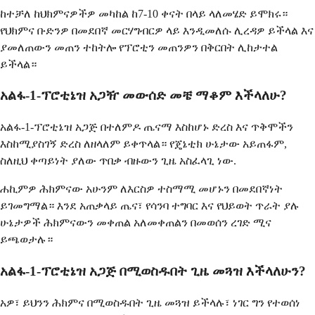
ከተቻለ ከህክምናዎችዎ መካከል ከ7-10 ቀናት በላይ ላለመሄድ ይሞክሩ።
የህክምና ቡድንዎ በመደበኛ መርሃግብርዎ ላይ እንዲመለሱ ሊረዳዎ ይችላል እና
ያመለጠውን መጠን ተከትሎ የፕሮቲን መጠንዎን በቅርበት ሊከታተል
ይችላል።
አልፋ-1-ፕሮቲኔዝ አጋዥ መውሰድ መቼ ማቆም እችላለሁ?
አልፋ-1-ፕሮቲኔዝ አጋጅ በተለምዶ ጤናማ እስከሆኑ ድረስ እና ጥቅሞችን
እስከሚያስገኝ ድረስ ለዘላለም ይቀጥላል። የጄኔቲክ ሁኔታው ​​አይጠፋም,
ስለዚህ ቀጣይነት ያለው ጥበቃ ብዙውን ጊዜ አስፈላጊ ነው.
ሐኪምዎ ሕክምናው አሁንም ለእርስዎ ተስማሚ መሆኑን በመደበኛነት
ይገመግማል። እንደ አጠቃላይ ጤና፣ የሳንባ ተግባር እና የህይወት ጥራት ያሉ
ሁኔታዎች ሕክምናውን መቀጠል አለመቀጠልን በመወሰን ረገድ ሚና
ይጫወታሉ።
አልፋ-1-ፕሮቲኔዝ አጋጅ በሚወስዱበት ጊዜ መጓዝ እችላለሁን?
አዎ፣ ይህንን ሕክምና በሚወስዱበት ጊዜ መጓዝ ይችላሉ፣ ነገር ግን የተወሰነ