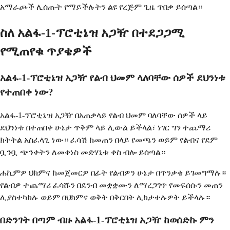
አማራጮች ሊሰጡት የማይችሉትን ልዩ የረጅም ጊዜ ጥበቃ ይሰጣል።
ስለ አልፋ-1-ፕሮቲኔዝ አጋዥ በተደጋጋሚ
የሚጠየቁ ጥያቄዎች
አልፋ-1-ፕሮቲኔዝ አጋዥ የልብ ህመም ላለባቸው ሰዎች ደህንነቱ
የተጠበቀ ነው?
አልፋ-1-ፕሮቲኔዝ አጋዥ በአጠቃላይ የልብ ህመም ባለባቸው ሰዎች ላይ
ደህንነቱ በተጠበቀ ሁኔታ ጥቅም ላይ ሊውል ይችላል፣ ነገር ግን ተጨማሪ
ክትትል አስፈላጊ ነው። ፈሳሽ ከመጠን በላይ የመጫን ወይም የልብና የደም
ቧንቧ ጭንቀትን ለመቀነስ መድሃኒቱ ቀስ ብሎ ይሰጣል።
ሐኪምዎ ህክምና ከመጀመርዎ በፊት የልብዎን ሁኔታ በጥንቃቄ ይገመግማሉ።
የልብዎ ተጨማሪ ፈሳሹን በደንብ መቋቋሙን ለማረጋገጥ የመፍሰሱን መጠን
ሊያስተካክሉ ወይም በህክምና ወቅት በቅርበት ሊከታተሉዎት ይችላሉ።
በድንገት በጣም ብዙ አልፋ-1-ፕሮቲኔዝ አጋዥ ከወሰድኩ ምን