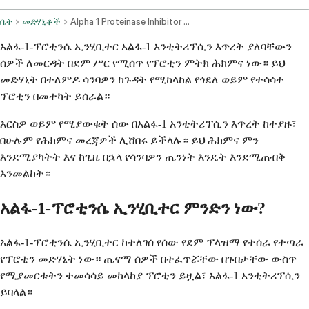
ቤት
መድሃኒቶች
Alpha 1 Proteinase Inhibitor Human Intravenous Route
አልፋ-1-ፕሮቲንሴ ኢንሂቢተር አልፋ-1 አንቲትሪፕሲን እጥረት ያለባቸውን
ሰዎች ለመርዳት በደም ሥር የሚሰጥ የፕሮቲን ምትክ ሕክምና ነው። ይህ
መድሃኒት በተለምዶ ሳንባዎን ከጉዳት የሚከላከል የጎደለ ወይም የተሳሳተ
ፕሮቲን በመተካት ይሰራል።
እርስዎ ወይም የሚያውቁት ሰው በአልፋ-1 አንቲትሪፕሲን እጥረት ከተያዙ፣
በሁሉም የሕክምና መረጃዎች ሊሸበሩ ይችላሉ። ይህ ሕክምና ምን
እንደሚያካትት እና ከጊዜ በኋላ የሳንባዎን ጤንነት እንዴት እንደሚጠብቅ
እንመልከት።
አልፋ-1-ፕሮቲንሴ ኢንሂቢተር ምንድን ነው?
አልፋ-1-ፕሮቲንሴ ኢንሂቢተር ከተለገሰ የሰው የደም ፕላዝማ የተሰራ የተጣራ
የፕሮቲን መድሃኒት ነው። ጤናማ ሰዎች በተፈጥሯቸው በጉበታቸው ውስጥ
የሚያመርቱትን ተመሳሳይ መከላከያ ፕሮቲን ይዟል፣ አልፋ-1 አንቲትሪፕሲን
ይባላል።