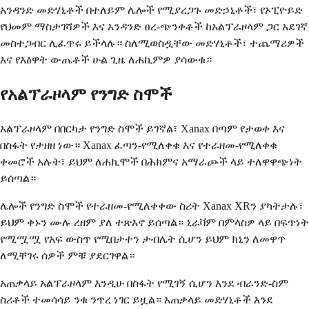
አንዳንድ መድሃኒቶች በተለይም ሌሎች የሚያረጋጉ መድኃኒቶች፣ የኦፒዮይድ
የህመም ማስታገሻዎች እና አንዳንድ ፀረ-ጭንቀቶች ከአልፕራዞላም ጋር አደገኛ
መስተጋብር ሊፈጥሩ ይችላሉ። ስለሚወስዷቸው መድሃኒቶች፣ ተጨማሪዎች
እና የእፅዋት ውጤቶች ሁል ጊዜ ለሐኪምዎ ያሳውቁ።
የአልፕራዞላም የንግድ ስሞች
አልፕራዞላም በበርካታ የንግድ ስሞች ይገኛል፣ Xanax በጣም የታወቀ እና
በስፋት የታዘዘ ነው። Xanax ፈጣን-የሚለቀቁ እና የተራዘመ-የሚለቀቁ
ቀመሮች አሉት፣ ይህም ለሐኪሞች በሕክምና አማራጮች ላይ ተለዋዋጭነት
ይሰጣል።
ሌሎች የንግድ ስሞች የተራዘመ-የሚለቀቀው ስሪት Xanax XRን ያካትታሉ፣
ይህም ቀኑን ሙሉ ረዘም ያለ ተጽእኖ ይሰጣል። ኒራቫም በምላስዎ ላይ በፍጥነት
የሚሟሟ የአፍ ውስጥ የሚበታተን ታብሌት ሲሆን ይህም ክኒን ለመዋጥ
ለሚቸገሩ ሰዎች ምቹ ያደርገዋል።
አጠቃላይ አልፕራዞላም እንዲሁ በስፋት የሚገኝ ሲሆን እንደ ብራንድ-ስም
ስሪቶች ተመሳሳይ ንቁ ንጥረ ነገር ይዟል። አጠቃላይ መድሃኒቶች እንደ