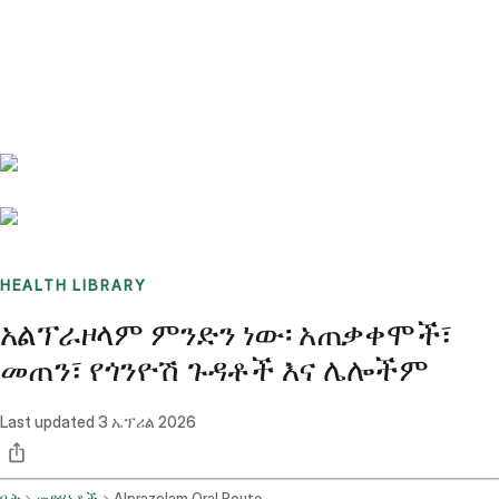
Benchmarks
Stories
FAQ
Sign up / Log in
HEALTH LIBRARY
አልፕራዞላም ምንድን ነው፡ አጠቃቀሞች፣
መጠን፣ የጎንዮሽ ጉዳቶች እና ሌሎችም
Last updated
3 ኤፕሪል 2026
ቤት
መድሃኒቶች
Alprazolam Oral Route