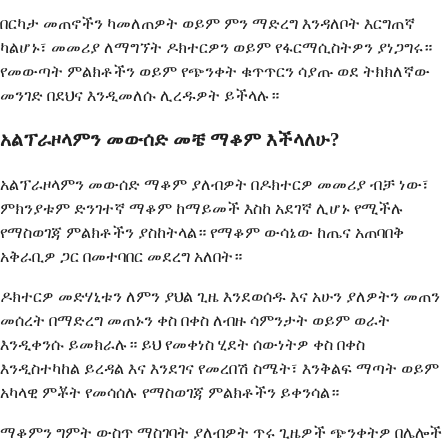
በርካታ መጠኖችን ካመለጠዎት ወይም ምን ማድረግ እንዳለቦት እርግጠኛ
ካልሆኑ፣ መመሪያ ለማግኘት ዶክተርዎን ወይም የፋርማሲስትዎን ያነጋግሩ።
የመውጣት ምልክቶችን ወይም የጭንቀት ቁጥጥርን ሳያጡ ወደ ትክክለኛው
መንገድ በደህና እንዲመለሱ ሊረዱዎት ይችላሉ።
አልፕራዞላምን መውሰድ መቼ ማቆም እችላለሁ?
አልፕራዞላምን መውሰድ ማቆም ያለብዎት በዶክተርዎ መመሪያ ብቻ ነው፣
ምክንያቱም ድንገተኛ ማቆም ከማይመች እስከ አደገኛ ሊሆኑ የሚችሉ
የማስወገጃ ምልክቶችን ያስከትላል። የማቆም ውሳኔው ከጤና አጠባበቅ
አቅራቢዎ ጋር በመተባበር መደረግ አለበት።
ዶክተርዎ መድሃኒቱን ለምን ያህል ጊዜ እንደወሰዱ እና አሁን ያለዎትን መጠን
መሰረት በማድረግ መጠኑን ቀስ በቀስ ለብዙ ሳምንታት ወይም ወራት
እንዲቀንሱ ይመክራሉ። ይህ የመቀነስ ሂደት ሰውነትዎ ቀስ በቀስ
እንዲስተካከል ይረዳል እና እንደገና የመረበሽ ስሜት፣ እንቅልፍ ማጣት ወይም
አካላዊ ምቾት የመሳሰሉ የማስወገጃ ምልክቶችን ይቀንሳል።
ማቆምን ግምት ውስጥ ማስገባት ያለብዎት ጥሩ ጊዜዎች ጭንቀትዎ በሌሎች