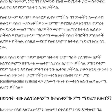
ልብን አይጎዳውም, ነገር ግን ከአንዳንድ የልብ መድሃኒቶች ጋር መስተጋብር
ሊፈጥር እና የደም ግፊትን ሊጎዳ ይችላል.
የልብ ህመም ካለብዎ፣ ዶክተርዎ ሊኖሩ የሚችሉ ግንኙነቶችን ለመፈተሽ
ሁሉንም የልብ መድሃኒቶችዎን መገምገም ይኖርበታል። አንዳንድ ጥምረት
የመድኃኒት መጠን ማስተካከያዎችን ወይም ተጨማሪ ክትትል ሊፈልጉ
ይችላሉ። የአልፕራዞላም ማስታገሻ ውጤቶች የልብ ችግሮችን ምልክቶች
ሊሸፍኑ ይችላሉ, ስለዚህ መደበኛ የልብ ህክምና ክትትል ማድረግ አስፈላጊ
ነው.
ከባድ የልብ ድካም ወይም በጣም ዝቅተኛ የደም ግፊት ያለባቸው ሰዎች
አልፕራዞላምን በጥንቃቄ መጠቀም ሊያስፈልጋቸው ይችላል, ምክንያቱም
የደም ግፊትን እና የልብ ምትን በትንሹ ሊቀንስ ይችላል. ይሁን እንጂ ጭንቀትን
መቀነስ የጭንቀት ሆርሞኖችን በመቀነስ እና በልብና የደም ሥር
(cardiovascular system) ላይ ያለውን ጭነት በመቀነስ ለልብ ጤና ጠቃሚ
ሊሆን ይችላል።
በድንገት ብዙ አልፕራዞላምን ከተጠቀምኩ ምን ማድረግ አለብኝ?
ከታዘዘው በላይ አልፕራዞላምን ከወሰዱ፣ በተለይም ከባድ እንቅልፍ፣ ግራ