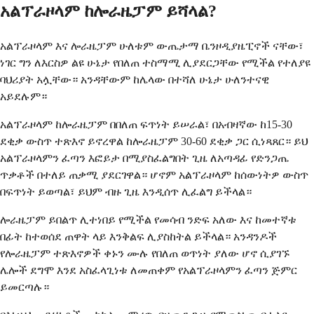
አልፕራዞላም ከሎራዜፓም ይሻላል?
አልፕራዞላም እና ሎራዜፓም ሁለቱም ውጤታማ ቤንዞዲያዜፒኖች ናቸው፣
ነገር ግን ለእርስዎ ልዩ ሁኔታ የበለጠ ተስማሚ ሊያደርጋቸው የሚችል የተለያዩ
ባህሪያት አሏቸው። አንዳቸውም ከሌላው በተሻለ ሁኔታ ሁለንተናዊ
አይደሉም።
አልፕራዞላም ከሎራዜፓም በበለጠ ፍጥነት ይሠራል፣ በአብዛኛው ከ15-30
ደቂቃ ውስጥ ተጽእኖ ይኖረዋል ከሎራዜፓም 30-60 ደቂቃ ጋር ሲነጻጸር። ይህ
አልፕራዞላምን ፈጣን እፎይታ በሚያስፈልግበት ጊዜ ለአጣዳፊ የድንጋጤ
ጥቃቶች በተለይ ጠቃሚ ያደርገዋል። ሆኖም አልፕራዞላም ከሰውነትዎ ውስጥ
በፍጥነት ይወጣል፣ ይህም ብዙ ጊዜ እንዲሰጥ ሊፈልግ ይችላል።
ሎራዜፓም ይበልጥ ሊተነበይ የሚችል የመሳብ ንድፍ አለው እና ከመተኛቱ
በፊት ከተወሰደ ጠዋት ላይ እንቅልፍ ሊያስከትል ይችላል። አንዳንዶች
የሎራዜፓም ተጽእኖዎች ቀኑን ሙሉ የበለጠ ወጥነት ያለው ሆኖ ሲያገኙ
ሌሎች ደግሞ እንደ አስፈላጊነቱ ለመጠቀም የአልፕራዞላምን ፈጣን ጅምር
ይመርጣሉ።