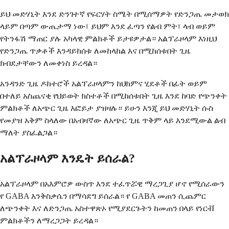
ይህ መድሃኒት እንደ ድንገተኛ የፍርሃት ስሜት በሚሰማዎት የድንጋጤ መታወክ
ላይም በጣም ውጤታማ ነው፣ ይህም እንደ ፈጣን የልብ ምት፣ ላብ ወይም
የትንፋሽ ማጠር ያሉ አካላዊ ምልክቶች ይታዩዎታል። አልፕራዞላም እነዚህ
የድንጋጤ ጥቃቶች እንዳይከሰቱ ለመከላከል እና በሚከሰቱበት ጊዜ
ክብደታቸውን ለመቀነስ ይረዳል።
አንዳንድ ጊዜ ዶክተሮች አልፕራዞላምን ከህክምና ሂደቶች በፊት ወይም
በተለይ አስጨናቂ የህይወት ክስተቶች በሚከሰቱበት ጊዜ እንደ ከባድ የጭንቀት
ምልክቶች ለአጭር ጊዜ እፎይታ ያዝዛሉ። ይሁን እንጂ ይህ መድሃኒት ሱስ
የመያዝ አቅም ስላለው በአብዛኛው ለአጭር ጊዜ ጥቅም ላይ እንደሚውል ልብ
ማለት ያስፈልጋል።
አልፕራዞላም እንዴት ይሰራል?
አልፕራዞላም በአእምሮዎ ውስጥ እንደ ተፈጥሯዊ ማረጋጊያ ሆኖ የሚሰራውን
የ GABA እንቅስቃሴን በማሳደግ ይሰራል። የ GABA መጠን ሲጨምር
ለጭንቀት እና ለድንጋጤ አስተዋጽኦ የሚያደርጉትን ከመጠን በላይ የነርቭ
ምልክቶችን ለማረጋጋት ይረዳል።