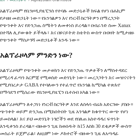
አልፕራዞላም የቤንዞዲያዜፒንስ የተባሉ መድኃኒቶች ክፍል የሆነ በሐኪም
የታዘዘ መድኃኒት ነው። የአንጎልዎን እና የነርቭ ስርዓትዎን በማረጋጋት
የጭንቀት እና የድንጋጤ ስሜትን ለመቀነስ ይረዳል። በብራንድ ስሙ Xanax
በተሻለ ሊያውቁት ይችላሉ፣ እና በዩናይትድ ስቴትስ ውስጥ በብዛት ከሚታዘዙ
የጭንቀት ማስታገሻ መድኃኒቶች አንዱ ነው።
አልፕራዞላም ምንድን ነው?
አልፕራዞላም የጭንቀት መታወክን እና የድንጋጤ ጥቃቶችን ለማስተዳደር
የሚረዳ ፈጣን እርምጃ የሚወስድ መድሃኒት ነው። መረጋጋትን እና መዝናናትን
የሚያበረታታ GABA የተባለውን የተፈጥሮ የአንጎል ኬሚካል ተጽእኖ
በማሳደግ የሚሰራው የቤንዞዲያዜፒን ቤተሰብ አካል ነው።
አልፕራዞላምን ለተጋነነ የነርቭ ስርዓትዎ እንደ ለስላሳ ብሬክ አድርገው ያስቡ።
ጭንቀት ወይም ድንጋጤ በሚከሰትበት ጊዜ አንጎልዎ ከቁጥጥር ውጭ የሆነ
ይመስላል፣ እና ይህ መድሃኒት ነገሮችን ወደ የበለጠ አስተዳዳሪ ፍጥነት
እንዲቀንስ ይረዳል። ብዙውን ጊዜ ከወሰዱት ከ15 እስከ 30 ደቂቃዎች ውስጥ
መስራት ይጀምራል፣ ለዚህም ነው ዶክተሮች ብዙውን ጊዜ ለአጣዳፊ