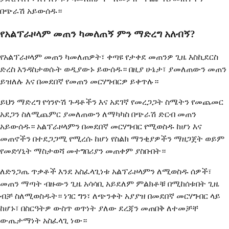
በጭራሽ አይውሰዱ።
የአልፕራዞላም መጠን ካመለጠኝ ምን ማድረግ አለብኝ?
የአልፕራዞላም መጠን ካመለጠዎት፣ ቀጣዩ የታቀደ መጠንዎ ጊዜ እስኪደርስ
ድረስ እንዳስታወሱት ወዲያውኑ ይውሰዱ። በዚያ ሁኔታ፣ ያመለጠውን መጠን
ይዝለሉ እና በመደበኛ የመጠን መርሃግብርዎ ይቀጥሉ።
ይህን ማድረግ የጎንዮሽ ጉዳቶችን እና አደገኛ የመረጋጋት ስሜትን የመጨመር
አደጋን ስለሚጨምር ያመለጠውን ለማካካስ በጭራሽ ድርብ መጠን
አይውሰዱ። አልፕራዞላምን በመደበኛ መርሃግብር የሚወስዱ ከሆነ እና
መጠኖችን በተደጋጋሚ የሚረሱ ከሆነ የስልክ ማንቂያዎችን ማዘጋጀት ወይም
የመድሃኒት ማስታወሻ መተግበሪያን መጠቀም ያስቡበት።
ለድንጋጤ ጥቃቶች እንደ አስፈላጊነቱ አልፕራዞላምን ለሚወስዱ ሰዎች፣
መጠን ማጣት ብዙውን ጊዜ አሳሳቢ አይደለም ምልክቶቹ በሚከሰቱበት ጊዜ
ብቻ ስለሚወስዱት። ነገር ግን፣ ለጭንቀት አያያዝ በመደበኛ መርሃግብር ላይ
ከሆኑ፣ በስርዓትዎ ውስጥ ወጥነት ያለው ደረጃን መጠበቅ ለተመቻቸ
ውጤታማነት አስፈላጊ ነው።