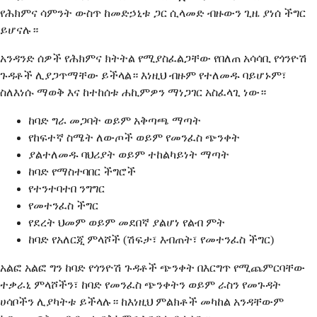
የሕክምና ሳምንት ውስጥ ከመድኃኒቱ ጋር ሲላመድ ብዙውን ጊዜ ያነሰ ችግር
ይሆናሉ።
አንዳንድ ሰዎች የሕክምና ክትትል የሚያስፈልጋቸው የበለጠ አሳሳቢ የጎንዮሽ
ጉዳቶች ሊያጋጥማቸው ይችላል። እነዚህ ብዙም የተለመዱ ባይሆኑም፣
ስለእነሱ ማወቅ እና ከተከሰቱ ሐኪምዎን ማነጋገር አስፈላጊ ነው።
ከባድ ግራ መጋባት ወይም አቅጣጫ ማጣት
የከፍተኛ ስሜት ለውጦች ወይም የመንፈስ ጭንቀት
ያልተለመዱ ባህሪያት ወይም ተከልካይነት ማጣት
ከባድ የማስተባበር ችግሮች
የተንተባተበ ንግግር
የመተንፈስ ችግር
የደረት ህመም ወይም መደበኛ ያልሆነ የልብ ምት
ከባድ የአለርጂ ምላሾች (ሽፍታ፣ እብጠት፣ የመተንፈስ ችግር)
አልፎ አልፎ ግን ከባድ የጎንዮሽ ጉዳቶች ጭንቀት በእርግጥ የሚጨምርባቸው
ተቃራኒ ምላሾችን፣ ከባድ የመንፈስ ጭንቀትን ወይም ራስን የመጉዳት
ሀሳቦችን ሊያካትቱ ይችላሉ። ከእነዚህ ምልክቶች መካከል አንዳቸውም