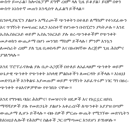
ውስጥ ይሠራል፣ ክሎናዜፓም ደግሞ ረዘም ላለ ጊዜ ይቆያል፣ ይህም በቀን
ውስጥ አነስተኛ መጠን እንዲሰጥ ሊፈልግ ይችላል።
ቤንዞዲያዜፒን ያልሆኑ አማራጮች ጭንቀትን በተለይ ለማከም የተነደፈውን
እና ጥገኝነት የመፍጠር አደጋ አነስተኛ የሆነውን ቡስፒሮን ያካትታሉ። እንደ
ኤስኤስአርአይ ወይም ኤስኤንአርአይ ያሉ ፀረ-ጭንቀቶችም የጭንቀት
መታወክን ውጤታማ በሆነ መንገድ ማከም ይችላሉ፣ ምንም እንኳን
ለመስራት ረዘም ያለ ጊዜ ቢወስዱም እና በአብዛኛው ለረጅም ጊዜ ሕክምና
ያገለግላሉ።
እንደ ፕሮፕራኖሎል ያሉ ቤታ-አጋጆች በተለይ ለአፈጻጸም ጭንቀት ወይም
ሁኔታዊ ጭንቀት የጭንቀት አካላዊ ምልክቶችን ለመርዳት ይችላሉ። እነዚህ
መድሃኒቶች እንቅልፍ አያመጡም ወይም ጥገኝነት አይፈጥሩም ነገር ግን በፀረ-
ጭንቀት ተፅእኖዎቻቸው የተገደቡ ናቸው።
እንደ የግንዛቤ ባህሪ ሕክምና፣ የመዝናናት ዘዴዎች እና የአኗኗር ዘይቤ
ማሻሻያዎች ያሉ የመድኃኒት ያልሆኑ አቀራረቦች ለጭንቀት አያያዝ በጣም
ውጤታማ ሊሆኑ ይችላሉ። ብዙ ሰዎች ምርጡ ውጤት የሚገኘው መድሃኒትን
ከእነዚህ ሌሎች የሕክምና ስልቶች ጋር በማጣመር እንደሆነ ይገነዘባሉ።