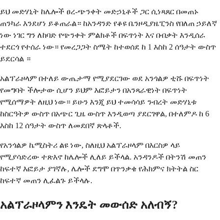
ይህ መድሃኒት ከሌሎች ፀረ-ጭንቀት መድኃኒቶች ጋር ሲነጻጸር በመጠኑ
ጠንካራ እንደሆነ ይቆጠራል። ከአንዳንድ የቆዩ ቤንዞዲያዜፒንስ የበለጠ ኃይለኛ
ነው ነገር ግን ለከባድ የጭንቀት ምልክቶች በፍጥነት እና በብቃት እንዲሰራ
ተደርጎ የተሰራ ነው። የመረጋጋት ስሜት ከተወሰደ ከ 1 እስከ 2 ሰዓታት ውስጥ
ይደርሳል ።
አልፕራዞላም በተለይ ውጤታማ የሚያደርገው ወደ አንጎልዎ ቲሹ በፍጥነት
የመግባት ችሎታው ሲሆን ይህም እፎይታን በአንጻራዊነት በፍጥነት
የሚሰማዎት ለዚህ ነው። ይሁን እንጂ ይህ ተመሳሳይ ንብረት መድሃኒቱ
ከስርዓትዎ ውስጥ በአጭር ጊዜ ውስጥ እንዲወጣ ያደርገዋል, በተለምዶ ከ 6
እስከ 12 ሰዓታት ውስጥ ለመደበኛ ጽላቶች.
የአንጎልዎ ኬሚስትሪ ልዩ ነው, ስለዚህ አልፕራዞላም በእርስዎ ላይ
የሚያሳድረው ተጽእኖ ከሌሎች ሊለይ ይችላል. አንዳንዶች በትንሽ መጠን
ከፍተኛ እፎይታ ያገኛሉ, ሌሎች ደግሞ በጥንቃቄ የሕክምና ክትትል ስር
ከፍተኛ መጠን ሊፈልጉ ይችላሉ.
አልፕራዞላምን እንዴት መውሰድ አለብኝ?