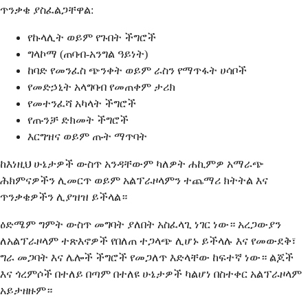
ጥንቃቄ ያስፈልጋቸዋል:
የኩላሊት ወይም የጉበት ችግሮች
ግላኮማ (ጠባብ-አንግል ዓይነት)
ከባድ የመንፈስ ጭንቀት ወይም ራስን የማጥፋት ሀሳቦች
የመድኃኒት አላግባብ የመጠቀም ታሪክ
የመተንፈሻ አካላት ችግሮች
የጡንቻ ድክመት ችግሮች
እርግዝና ወይም ጡት ማጥባት
ከእነዚህ ሁኔታዎች ውስጥ አንዳቸውም ካለዎት ሐኪምዎ አማራጭ
ሕክምናዎችን ሊመርጥ ወይም አልፕራዞላምን ተጨማሪ ክትትል እና
ጥንቃቄዎችን ሊያዝዝ ይችላል።
ዕድሜም ግምት ውስጥ መግባት ያለበት አስፈላጊ ነገር ነው። አረጋውያን
ለአልፕራዞላም ተጽእኖዎች የበለጠ ተጋላጭ ሊሆኑ ይችላሉ እና የመውደቅ፣
ግራ መጋባት እና ሌሎች ችግሮች የመጋለጥ እድላቸው ከፍተኛ ነው። ልጆች
እና ጎረምሶች በተለይ በጣም በተለዩ ሁኔታዎች ካልሆነ በስተቀር አልፕራዞላም
አይታዘዙም።