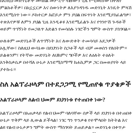
በእነዚህ መድሃኒቶች መካከል መምረጥ ብዙውን ጊዜ የሚወሰነው በተለየ
ምልክቶችዎ፣ በአኗኗርዎ እና ሰውነትዎ ለእያንዳንዱ መድሃኒት እንዴት ምላሽ
እንደሚሰጥ ነው። ዶክተርዎ እፎይታ ምን ያህል በፍጥነት እንደሚያስፈልግዎ፣
ተጽእኖዎቹ ለምን ያህል ጊዜ እንዲቆዩ እንደሚፈልጉ እና የጎንዮሽ ጉዳቶች
ወይም ጥገኝነት የመጋለጥ እድልን የመሳሰሉ ነገሮችን ግምት ውስጥ ያስገባል።
ሁለቱም መድሃኒቶች ለጥገኝነት እና ለውድቀት ተመሳሳይ አደጋዎች
አሏቸው፣ ስለዚህ ውሳኔው በደህንነት ስጋቶች ላይ ብቻ መወሰን የለበትም።
ይልቁንም፣ የትኛው መድሃኒት ለህክምና ግቦችዎ እና ለዕለት ተዕለት
እንቅስቃሴዎ በተሻለ ሁኔታ እንደሚስማማ ከሐኪምዎ ጋር በመወያየት ላይ
ያተኩሩ።
ስለ አልፕራዞላም በተደጋጋሚ የሚጠየቁ ጥያቄዎች
አልፕራዞላም ለልብ ህመም ደህንነቱ የተጠበቀ ነው?
አልፕራዞላም በአጠቃላይ የልብ ህመም ባለባቸው ሰዎች ላይ ደህንነቱ በተጠበቀ
ሁኔታ ጥቅም ላይ ሊውል ይችላል፣ ነገር ግን ጥንቃቄ የተሞላበት ክትትል እና
ልዩ የልብ ሁኔታዎን ግምት ውስጥ ማስገባት ይጠይቃል። መድሃኒቱ በቀጥታ