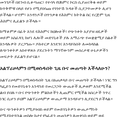
መንገዶች በደንብ ሲቆጣጠር፣ የተሳካ የህክምና ኮርስ ሲያጠናቅቁ ወይም
ከጥቅሞቹ በላይ የሆኑ የሚያበሳጩ የጎንዮሽ ጉዳቶች ሲያጋጥሙዎት ሊሆን
ይችላል። ሆኖም፣ አንዳንዶች በጥንቃቄ የሕክምና ክትትል ስር የረጅም ጊዜ
ሕክምና ሊፈልጉ ይችላሉ።
ከማቆምዎ በፊት እንደ የሕክምና ክህሎቶች፣ የጭንቀት አያያዝ ዘዴዎች
ወይም አስፈላጊ ከሆነ ሌሎች መድሃኒቶች ያሉ አማራጭ የመቋቋሚያ ስልቶች
እንዳሉዎት ያረጋግጡ። ዶክተርዎ እንደገና እንዳይከሰት ለመከላከል
ለጭንቀትዎ አስተዋጽኦ ያደረጉትን ማንኛውንም መሰረታዊ ሁኔታዎችን
መፍታት ይፈልግ ይሆናል።
አልፕራዞላምን በሚወስዱበት ጊዜ ቡና መጠጣት እችላለሁን?
አልፕራዞላምን በሚወስዱበት ጊዜ በአጠቃላይ ቡና መጠጣት ይችላሉ፣ ነገር ግን
ካፌይን የመድሃኒቱን አንዳንድ የመረጋጋት ውጤቶች ሊቃወም እንደሚችል
ልብ ይበሉ። ቡና የጭንቀት ምልክቶችን ሊጨምር የሚችል አበረታች ንጥረ
ነገር ሲሆን ይህም አልፕራዞላምዎ ውጤታማ እንዳይሆን ሊያደርግ ይችላል።
ቡና ጭንቀትዎን የሚያባብስ ወይም የመድሃኒትዎን ውጤታማነት
የሚያስተጓጉል መስሎ ከታየ የካፌይን መጠንዎን ለመቀነስ ወይም ወደ