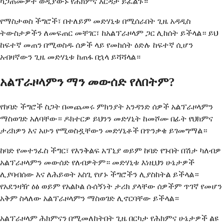
ካጋጠሙዎት ወዲያውኑ የሕክምና እርዳታ ይፈልጉ።
የማስታወስ ችግሮች፣ በተለይም መድሃኒቱ በሚሰራበት ጊዜ አዳዲስ
ትውስታዎችን ለመፍጠር መቸገር፣ ከአልፕራዞላም ጋር ሊከሰት ይችላል። ይህ
ከፍተኛ መጠን በሚወስዱ ሰዎች ላይ የመከሰት ዕድሉ ከፍተኛ ሲሆን
አብዛኛውን ጊዜ መድሃኒቱ ከጠፋ በኋላ ይሻሻላል።
አልፕራዞላምን ማን መውሰድ የለበትም?
የከባድ ችግሮች ስጋት በመጨመሩ ምክንያት አንዳንድ ሰዎች አልፕራዞላምን
ማስወገድ አለባቸው። ዶክተርዎ ይህንን መድሃኒት ከመሾሙ በፊት የህክምና
ታሪክዎን እና አሁን የሚወስዷቸውን መድሃኒቶች በጥንቃቄ ይገመግማል።
ከባድ የመተንፈስ ችግር፣ የእንቅልፍ አፕኒያ ወይም ከባድ የጉበት በሽታ ካለብዎ
አልፕራዞላምን መውሰድ የለብዎትም። መድሃኒቱ እነዚህን ሁኔታዎች
ሊያባብሰው እና ለሕይወት አስጊ የሆኑ ችግሮችን ሊያስከትል ይችላል።
የአደንዛዥ ዕፅ ወይም የአልኮል ሱሰኝነት ታሪክ ያላቸው ሰዎችም ጥገኛ የመሆን
አቅም ስላለው አልፕራዞላምን ማስወገድ ሊኖርባቸው ይችላል።
አልፕራዞላም ሕክምናን በሚመለከትበት ጊዜ በርካታ የሕክምና ሁኔታዎች ልዩ