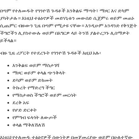
በጣም የተለመዱት የጎንዮሽ ጉዳቶች እንቅልፍ ማጣት፣ ማዞር እና ድካም
ያካትታሉ። እነዚህ ተፅዕኖዎች መድሃኒቱን መውሰድ ሲጀምሩ ወይም መጠኑ
ሲጨምር ብዙውን ጊዜ በጣም የሚታዩ ናቸው። እንዲሁም አንዳንድ የቅንጅት
ችግሮችን ሊያስተውሉ ወይም በእግርዎ ላይ ትንሽ ያልተረጋጉ ሊሰማዎት
ይችላል።
ብዙ ጊዜ ሪፖርት የተደረጉት የጎንዮሽ ጉዳቶች እዚህ አሉ፡
እንቅልፍ ወይም ማስታገሻ
ማዞር ወይም ቀላል ጭንቅላት
ድካም ወይም ድክመት
ትኩረት የማድረግ ችግር
የማስታወስ ችግሮች ወይም መርሳት
ደረቅ አፍ
የሆድ ድርቀት
የምግብ ፍላጎት ለውጦች
ቀላል ማቅለሽለሽ
እነዚህ የተለመዱ ተፅዕኖዎች ሰውነትዎ በመጀመሪያው ወይም በሁለተኛው