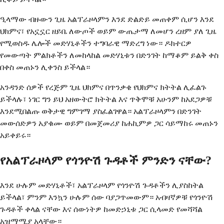
ዒላማው ብዙውን ጊዜ አልፕራዞላምን እንደ ድልድይ መጠቀም ሲሆን እንደ
ህክምና፣ የአኗኗር ዘይቤ ለውጦች ወይም ውጤታማ ለመሆን ረዘም ያለ ጊዜ
የሚወስዱ ሌሎች መድሃኒቶችን ተግባራዊ ማድረግ ነው። ዶክተርዎ
የመውጣት ምልክቶችን ለመከላከል መድሃኒቱን በድንገት ከማቆም ይልቅ ቀስ
በቀስ መጠኑን ሊቀንስ ይችላል።
አንዳንድ ሰዎች የረጅም ጊዜ ህክምና በጥንቃቄ የህክምና ክትትል ሊፈልጉ
ይችላሉ፣ ነገር ግን ይህ አዘውትሮ ክትትል እና ጥቅሞቹ አሁንም ከአደጋዎቹ
እንደሚበልጡ ወቅታዊ ግምገማ ያስፈልገዋል። አልፕራዞላምን በድንገት
መውሰድዎን አያቁሙ ወይም በመጀመሪያ ከሐኪምዎ ጋር ሳይማከሩ መጠኑን
አይቀይሩ።
የአልፕራዞላም የጎንዮሽ ጉዳቶች ምንድን ናቸው?
እንደ ሁሉም መድሃኒቶች፣ አልፕራዞላም የጎንዮሽ ጉዳቶችን ሊያስከትል
ይችላል፣ ምንም እንኳን ሁሉም ሰው ባያጋጥመውም። አብዛኛዎቹ የጎንዮሽ
ጉዳቶች ቀላል ናቸው እና ሰውነትዎ ከመድኃኒቱ ጋር ሲላመድ የመሻሻል
አዝማሚያ አላቸው።