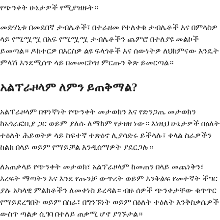
የጭንቀት ሁኔታዎች የሚያዝዙት።
መድሃኒቱ በመደበኛ ታብሌቶች፣ በተራዘመ የተለቀቁ ታብሌቶች እና በምላስዎ
ላይ የሚሟሟ በአፍ የሚሟሟ ታብሌቶችን ጨምሮ በተለያዩ መልኮች
ይመጣል። ዶክተርዎ በእርስዎ ልዩ ፍላጎቶች እና ሰውነትዎ ለህክምናው እንዴት
ምላሽ እንደሚሰጥ ላይ በመመርኮዝ ምርጡን ቅጽ ይመርጣል።
አልፕራዞላም ለምን ይጠቅማል?
አልፕራዞላም በዋነኛነት የጭንቀት መታወክን እና የድንጋጤ መታወክን
ከአጎራፎቢያ ጋር ወይም ያለሱ ለማከም የታዘዘ ነው። እነዚህ ሁኔታዎች በዕለት
ተዕለት ሕይወትዎ ላይ ከፍተኛ ተጽዕኖ ሊያሳድሩ ይችላሉ፣ ቀላል ስራዎችን
ከልክ በላይ ወይም የማይቻል እንዲሰማዎት ያደርጋሉ።
ለአጠቃላይ የጭንቀት መታወክ፣ አልፕራዞላም ከመጠን በላይ መጨነቅን፣
እረፍት ማጣትን እና እንደ የጡንቻ ውጥረት ወይም እንቅልፍ የመተኛት ችግር
ያሉ አካላዊ ምልክቶችን ለመቀነስ ይረዳል። ብዙ ሰዎች ጭንቀታቸው ቁጥጥር
የማይደረግበት ወይም በስራ፣ በግንኙነት ወይም በዕለት ተዕለት እንቅስቃሴዎች
ውስጥ ጣልቃ ሲገባ በተለይ ጠቃሚ ሆኖ ያገኙታል።