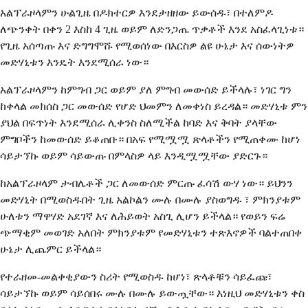
አልፕራዞላምን ሁልጊዜ በዶክተርዎ እንደታዘዘው ይውሰዱ፣ በተለምዶ
ለጭንቀት በቀን 2 እስከ 4 ጊዜ ወይም ለድንጋጤ ጥቃቶች እንደ አስፈላጊነቱ።
የጊዜ አሰጣጡ እና ድግግሞሹ የሚወሰነው በእርስዎ ልዩ ሁኔታ እና ሰውነትዎ
መድሃኒቱን እንዴት እንደሚሰራ ነው።
አልፕራዞላምን ከምግብ ጋር ወይም ያለ ምግብ መውሰድ ይችላሉ፣ ነገር ግን
ከቀላል መክሰስ ጋር መውሰድ የሆድ ህመምን ለመቀነስ ይረዳል። መድሃኒቱ ምን
ያህል በፍጥነት እንደሚሰራ ሊቀንስ ስለሚችል ከባድ እና ቅባት ያላቸው
ምግቦችን ከመውሰድ ይቆጠቡ። በአፍ የሚሟሟ ጽላቶችን የሚጠቀሙ ከሆነ
ሳይታኘኩ ወይም ሳይውጡ በምላስዎ ላይ እንዲሟሟቸው ያድርጉ።
ከአልፕራዞላም ታብሌቶች ጋር ለመውሰድ ምርጡ ፈሳሽ ውሃ ነው። ይህንን
መድሃኒት በሚወስዱበት ጊዜ አልኮልን ሙሉ በሙሉ ያስወግዱ ፣ ምክንያቱም
ሁለቱን ማዋሃድ አደገኛ እና ለሕይወት አስጊ ሊሆን ይችላል። የወይን ፍሬ
ጭማቂም መወገድ አለበት ምክንያቱም የመድሃኒቱን ተጽእኖዎች ባልተጠበቀ
ሁኔታ ሊጨምር ይችላል።
የተራዘመ-መልቀቂያውን ስሪት የሚወስዱ ከሆነ፣ ጽላቶቹን ሳይፈጩ፣
ሳይታኘኩ ወይም ሳይሰበሩ ሙሉ በሙሉ ይውጧቸው። እነዚህ መድሃኒቱን ቀስ