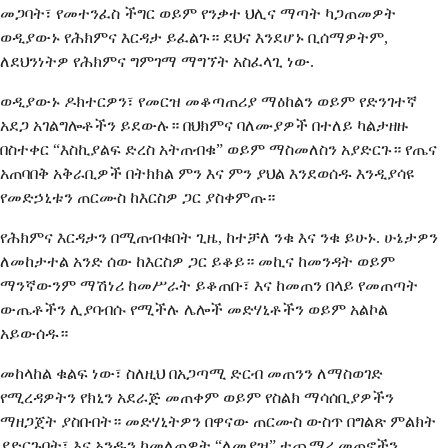
መጋባት፣ የመተንፈስ ችግር ወይም የንቃተ ህሊና ማጣት ካጋጠመዎት
ወዲያውኑ የሕክምና እርዳታ ይፈልጉ። ደህና እንደሆኑ ቢሰማዎትም,
ለደህንነትዎ የሕክምና ግምገማ ማግኘት አስፈላጊ ነው.
ወዲያውኑ ዶክተርዎን፣ የመርዝ መቆጣጠሪያ ማዕከልን ወይም የድንገተኛ
አደጋ አገልግሎቶችን ይደውሉ። በህክምና ባለሙያዎች በተለይ ካልታዘዙ
በስተቀር “እስኪያልፍ ድረስ አትጠብቁ” ወይም ማስመለስን አያድርጉ። የጤና
አጠባበቅ አቅራቢዎች በትክክል ምን እና ምን ያህል እንደወሰዱ እንዲያሳዩ
የመድኃኒቱን ጠርሙስ ከእርስዎ ጋር ያስቀምጡ።
የሕክምና እርዳታን በሚጠብቁበት ጊዜ, ከተቻለ ንቁ እና ንቁ ይሁኑ. ሁኔታዎን
ለመከታተል አንድ ሰው ከእርስዎ ጋር ይቆይ። መኪና ከመንዳት ወይም
ማንኛውንም ማሽነሪ ከመሥራት ይቆጠቡ፣ እና ከመጠን በላይ የመጠጣት
ውጤቶችን ሊያባብሱ የሚችሉ ሌሎች መድሃኒቶችን ወይም አልኮል
አይውሰዱ።
መከላከል ቁልፍ ነው፣ ስለዚህ በአጋጣሚ ድርብ መጠንን ለማስወገድ
የሚረዳዎትን የክኒን አደራጅ መጠቀም ወይም የስልክ ማሳሰቢያዎችን
ማዘጋጀት ያስቡበት። መድሃኒትዎን በዋናው ጠርሙስ ውስጥ በግልጽ ምልክት
ያድርጉበት፣ እና አንዱን ካመለጠዎት “ለመያዝ” ተጨማሪ መጠኖችን