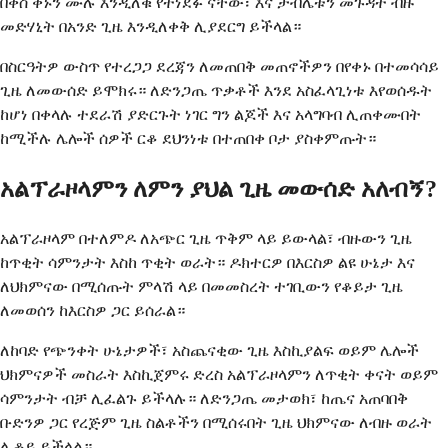
በቀስ ቀኑን ሙሉ እንዲለቁ የተነደፉ ናቸው፣ እና ታብሌቱን መጉዳት ብዙ
መድሃኒት በአንድ ጊዜ እንዲለቀቅ ሊያደርግ ይችላል።
በስርዓትዎ ውስጥ የተረጋጋ ደረጃን ለመጠበቅ መጠኖችዎን በየቀኑ በተመሳሳይ
ጊዜ ለመውሰድ ይሞክሩ። ለድንጋጤ ጥቃቶች እንደ አስፈላጊነቱ እየወሰዱት
ከሆነ በቀላሉ ተደራሽ ያድርጉት ነገር ግን ልጆች እና አላግባብ ሊጠቀሙበት
ከሚችሉ ሌሎች ሰዎች ርቆ ደህንነቱ በተጠበቀ ቦታ ያስቀምጡት።
አልፕራዞላምን ለምን ያህል ጊዜ መውሰድ አለብኝ?
አልፕራዞላም በተለምዶ ለአጭር ጊዜ ጥቅም ላይ ይውላል፣ ብዙውን ጊዜ
ከጥቂት ሳምንታት እስከ ጥቂት ወራት። ዶክተርዎ በእርስዎ ልዩ ሁኔታ እና
ለህክምናው በሚሰጡት ምላሽ ላይ በመመስረት ተገቢውን የቆይታ ጊዜ
ለመወሰን ከእርስዎ ጋር ይሰራል።
ለከባድ የጭንቀት ሁኔታዎች፣ አስጨናቂው ጊዜ እስኪያልፍ ወይም ሌሎች
ህክምናዎች መስራት እስኪጀምሩ ድረስ አልፕራዞላምን ለጥቂት ቀናት ወይም
ሳምንታት ብቻ ሊፈልጉ ይችላሉ። ለድንጋጤ መታወክ፣ ከጤና አጠባበቅ
ቡድንዎ ጋር የረጅም ጊዜ ስልቶችን በሚሰሩበት ጊዜ ህክምናው ለብዙ ወራት
ሊቆይ ይችላል።