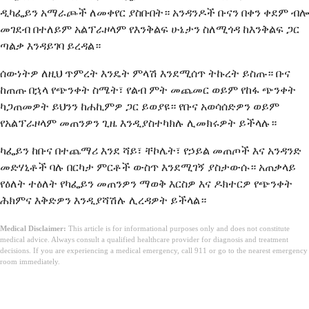
ዲካፌይን አማራጮች ለመቀየር ያስቡበት። አንዳንዶች ቡናን በቀን ቀደም ብሎ
መገደብ በተለይም አልፕራዞላም የእንቅልፍ ሁኔታን ስለሚጎዳ ከእንቅልፍ ጋር
ጣልቃ እንዳይገባ ይረዳል።
ሰውነትዎ ለዚህ ጥምረት እንዴት ምላሽ እንደሚሰጥ ትኩረት ይስጡ። ቡና
ከጠጡ በኋላ የጭንቀት ስሜት፣ የልብ ምት መጨመር ወይም የከፋ ጭንቀት
ካጋጠመዎት ይህንን ከሐኪምዎ ጋር ይወያዩ። የቡና አወሳሰድዎን ወይም
የአልፕራዞላም መጠንዎን ጊዜ እንዲያስተካክሉ ሊመክሩዎት ይችላሉ።
ካፌይን ከቡና በተጨማሪ እንደ ሻይ፣ ቸኮሌት፣ የኃይል መጠጦች እና አንዳንድ
መድሃኒቶች ባሉ በርካታ ምርቶች ውስጥ እንደሚገኝ ያስታውሱ። አጠቃላይ
የዕለት ተዕለት የካፌይን መጠንዎን ማወቅ እርስዎ እና ዶክተርዎ የጭንቀት
ሕክምና እቅድዎን እንዲያሻሽሉ ሊረዳዎት ይችላል።
Medical Disclaimer:
This article is for informational purposes only and does not constitute
medical advice. Always consult a qualified healthcare provider for diagnosis and treatment
decisions. If you are experiencing a medical emergency, call 911 or go to the nearest emergency
room immediately.