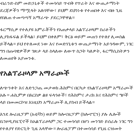
ብራንድ-ስም መድኃኒቶች ተመሳሳይ ጥብቅ የጥራት እና ውጤታማነት
ደረጃዎችን ማሟላት አለባቸው፣ ይህም ደህንነቱ የተጠበቀ እና ብዙ ጊዜ
የበለጠ ተመጣጣኝ አማራጭ ያደርጋቸዋል።
ፋርማሲዎ የተለያዩ አምራቾችን የአጠቃላይ አልፕራዞላም ስሪቶችን
ሊያከፋፍል ይችላል፣ ይህም በቀለም፣ ቅርፅ ወይም መጠን የተለየ ሊመስል
ይችላል። ይህ የተለመደ ነው እና የመድሃኒቱን ውጤታማነት አይጎዳውም, ነገር
ግን በጡባዊዎችዎ ገጽታ ላይ ስላለው ለውጥ ስጋት ካለዎት, ፋርማሲስትዎን
ለመጠየቅ አያመንቱ.
የአልፕራዞላም አማራጮች
ለጭንቀት እና ለድንጋጤ መታወክ ሕክምና በርካታ የአልፕራዞላም አማራጮች
አሉ። ሐኪምዎ በእርስዎ ልዩ ፍላጎቶች፣ የሕክምና ታሪክ እና የሕክምና ግቦች
ላይ በመመርኮዝ እነዚህን አማራጮች ሊያስብ ይችላል።
እንደ ሎራዜፓም (አቲቫን) ወይም ክሎናዜፓም (ክሎኖፒን) ያሉ ሌሎች
ቤንዞዲያዜፒኖች ከአልፕራዞላም ጋር ተመሳሳይ በሆነ መንገድ ይሰራሉ ነገር ግን
የተለያየ የድርጊት ጊዜ አላቸው። ሎራዜፓም በተመሳሳይ የጊዜ ርዝመት