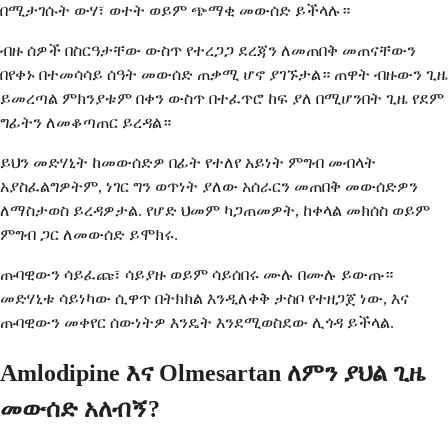
በሚታገሱት ውሃ፣ ወተት ወይም ጭማቂ መውሰድ ይችላሉ።
ብዙ ሰዎች በስርዓታቸው ውስጥ የተረጋጋ ደረጃን ለመጠበቅ መጠናቸውን
በየቀኑ በተመሳሳይ ሰዓት መውሰድ ጠቃሚ ሆኖ ያገኙታል። ጠዋት ብዙውን ጊዜ
ይመረጣል ምክንያቱም በቀን ውስጥ በተፈጥሮ ከፍ ያለ በሚሆንበት ጊዜ የደም
ግፊትን ለመቆጣጠር ይረዳል።
ይህን መድሃኒት ከመውሰድዎ በፊት የተለየ አይነት ምግብ መብላት
አያስፈልግዎትም, ነገር ግን ወጥነት ያለው አሰራርን መጠበቅ መውሰድዎን
ለማስታወስ ይረዳዎታል. የሆድ ህመም ካጋጠመዎት, ከቀላል መክሰስ ወይም
ምግብ ጋር ለመውሰድ ይሞክሩ.
ጡባዊውን ሳይፈጩ፣ ሳይያዙ ወይም ሳይሰበሩ ሙሉ በሙሉ ይውጡ።
መድሃኒቱ ሳይነካው ሲዋጥ በትክክል እንዲለቀቅ ታስቦ የተዘጋጀ ነው, እና
ጡባዊውን መቀየር ሰውነትዎ እንዴት እንደሚወስደው ሊጎዳ ይችላል.
Amlodipine እና Olmesartan ለምን ያህል ጊዜ
መውሰድ አለብኝ?