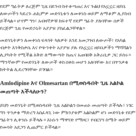
የደም ግፊትዎ ለረጅም ጊዜ በደንብ ከተቆጣጠረ እና ጉልህ የአኗኗር ዘይቤ
ለውጦችን ካደረጉ ሐኪምዎ መድሃኒቱን ለመቀነስ ወይም ለማቆም ሊያስብ
ይችላል። ሆኖም ግን፣ አብዛኛዎቹ ከፍተኛ የደም ግፊት ያለባቸው ሰዎች
የረጅም ጊዜ የመድኃኒት አያያዝ ያስፈልጋቸዋል።
መድሃኒትዎን ለመቀነስ ፍላጎት ካለዎት እንደ አመጋገብ ለውጦች፣ የአካል
ብቃት እንቅስቃሴ እና የጭንቀት አያያዝ ያሉ የአኗኗር ዘይቤዎችን ማሻሻልን
ሊያካትት የሚችል እቅድ ለማውጣት ከጤና አጠባበቅ አቅራቢዎ ጋር ይስሩ።
ማንኛውም የመድሃኒት ለውጦች ቀስ በቀስ መሆን አለባቸው እና በጥንቃቄ
ክትትል ሊደረግባቸው ይገባል።
Amlodipine እና Olmesartan በሚወስዱበት ጊዜ አልኮል
መጠጣት እችላለሁን?
ይህን መድሃኒት በሚወስዱበት ጊዜ አልኮልን በመጠኑ መጠጣት ይችላሉ፣ ነገር
ግን ጥንቃቄ ማድረግ አስፈላጊ ነው ምክንያቱም አልኮልም ሆነ መድሃኒቱ የደም
ግፊትን ሊቀንሱ ይችላሉ። እነሱን ማዋሃድ የማዞር፣ የብርሃን ስሜት ወይም
የመሳት አደጋን ሊጨምር ይችላል።