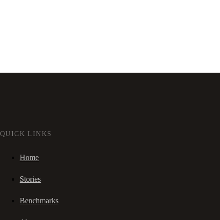
QUICK LINKS
Home
Stories
Benchmarks