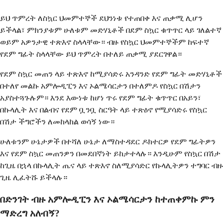
ይህ ጥምረት ለስኳር ህመምተኞች ደህንነቱ የተጠበቀ እና ጠቃሚ ሊሆን
ይችላል፣ ምክንያቱም ሁለቱም መድሃኒቶች በደም ስኳር ቁጥጥር ላይ ገለልተኛ
ወይም አዎንታዊ ተጽእኖ ስላላቸው። ብዙ የስኳር ህመምተኞችም ከፍተኛ
የደም ግፊት ስላላቸው ይህ ጥምረት በተለይ ጠቃሚ ያደርገዋል።
የደም ስኳር መጠን ላይ ተጽእኖ ከሚያሳድሩ አንዳንድ የደም ግፊት መድሃኒቶች
በተለየ መልኩ አምሎዲፒን እና ኦልሜሳርታን በተለምዶ የስኳር በሽታን
አያስተጓጉሉም። እንደ እውነቱ ከሆነ ጥሩ የደም ግፊት ቁጥጥር በአይን፣
በኩላሊት እና በልብና የደም ቧንቧ ስርዓት ላይ ተጽዕኖ የሚያሳድሩ የስኳር
በሽታ ችግሮችን ለመከላከል ወሳኝ ነው።
ሁለቱንም ሁኔታዎች በተሻለ ሁኔታ ለማስተዳደር ዶክተርዎ የደም ግፊትዎን
እና የደም ስኳር መጠንዎን በመደበኛነት ይከታተላሉ። እንዲሁም የስኳር በሽታ
ከጊዜ በኋላ በኩላሊት ጤና ላይ ተጽእኖ ስለሚያሳድር የኩላሊትዎን ተግባር ብዙ
ጊዜ ሊፈትሹ ይችላሉ።
በድንገት ብዙ አምሎዲፒን እና ኦልሜሳርታን ከተጠቀምኩ ምን
ማድረግ አለብኝ?