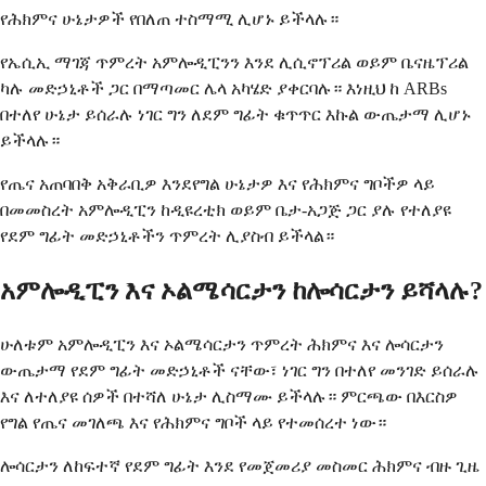
የሕክምና ሁኔታዎች የበለጠ ተስማሚ ሊሆኑ ይችላሉ።
የኤሲኢ ማገጃ ጥምረት አምሎዲፒንን እንደ ሊሲኖፕሪል ወይም ቤናዜፕሪል
ካሉ መድኃኒቶች ጋር በማጣመር ሌላ አካሄድ ያቀርባሉ። እነዚህ ከ ARBs
በተለየ ሁኔታ ይሰራሉ ነገር ግን ለደም ግፊት ቁጥጥር እኩል ውጤታማ ሊሆኑ
ይችላሉ።
የጤና አጠባበቅ አቅራቢዎ እንደየግል ሁኔታዎ እና የሕክምና ግቦችዎ ላይ
በመመስረት አምሎዲፒን ከዲዩረቲክ ወይም ቤታ-አጋጅ ጋር ያሉ የተለያዩ
የደም ግፊት መድኃኒቶችን ጥምረት ሊያስብ ይችላል።
አምሎዲፒን እና ኦልሜሳርታን ከሎሳርታን ይሻላሉ?
ሁለቱም አምሎዲፒን እና ኦልሜሳርታን ጥምረት ሕክምና እና ሎሳርታን
ውጤታማ የደም ግፊት መድኃኒቶች ናቸው፣ ነገር ግን በተለየ መንገድ ይሰራሉ
እና ለተለያዩ ሰዎች በተሻለ ሁኔታ ሊስማሙ ይችላሉ። ምርጫው በእርስዎ
የግል የጤና መገለጫ እና የሕክምና ግቦች ላይ የተመሰረተ ነው።
ሎሳርታን ለከፍተኛ የደም ግፊት እንደ የመጀመሪያ መስመር ሕክምና ብዙ ጊዜ