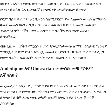
በስተቀር እንዳስታወሱ ወዲያውኑ ይውሰዱት። በዚያ ሁኔታ፣ ያመለጠውን
መጠን ይዝለሉ እና በመደበኛ የመድኃኒት መርሃግብርዎ ይቀጥሉ።
የደም ግፊትዎ በጣም እንዲቀንስ ስለሚያደርግ ያመለጠውን መጠን ለማካካስ
ሁለት መጠን በአንድ ጊዜ በጭራሽ አይውሰዱ። ድርብ መጠን መውሰድ
ተጨማሪ ጥቅሞችን ሳያገኙ የጎንዮሽ ጉዳቶችን የመጋለጥ እድልን
ይጨምራል።
ብዙ ጊዜ መጠኖችን የሚረሱ ከሆነ፣ እንዲያስታውሱ ለማገዝ ዕለታዊ ማንቂያ
ማዘጋጀት ወይም የክኒን አደራጅ መጠቀም ያስቡበት። በቀን ውስጥ የተረጋጋ
የደም ግፊትን ለመጠበቅ ወጥነት ያለው መጠን አስፈላጊ ነው።
Amlodipine እና Olmesartan መውሰድ መቼ ማቆም
እችላለሁ?
መጀመሪያ ከሐኪምዎ ጋር ሳይወያዩ ይህንን መድሃኒት መውሰድዎን በጭራሽ
ማቆም የለብዎትም። በድንገት ማቆም የደም ግፊትዎ እንዲጨምር ሊያደርግ
ይችላል፣ ይህም እንደ የልብ ድካም ወይም ስትሮክ ያሉ ከባድ ችግሮች
ያስከትላል።