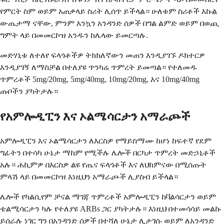
የምርት ስም ወይም አጠቃላይ ስሪት ሊሰጥ ይችላል። ሁለቱም ስሪቶች እኩል
ውጤታማ ናቸው, ምንም እንኳን አንዳንድ ሰዎች በግል ልምድ ወይም በወጪ
ግምት ላይ በመመርኮዝ አንዱን ከሌላው ይመርጣሉ.
መድሃኒቱ ለተለየ ፍላጎቶችዎ ትክክለኛውን መጠን እንዲያገኙ ዶክተርዎ
እንዲያገኝ ለማስቻል በተለያዩ ጥንካሬ ጥምረት ይመጣል። የተለመዱ
ጥምረቶች 5mg/20mg, 5mg/40mg, 10mg/20mg, እና 10mg/40mg
ጡቦችን ያካትታሉ።
የአምሎዲፒን እና ኦልሜሳርታን አማራጮች
አምሎዲፒን እና ኦልሜሳርታን ለእርስዎ የማይስማሙ ከሆነ ከፍተኛ የደም
ግፊትን በተሳካ ሁኔታ ማከም የሚችሉ ሌሎች በርካታ ጥምረት መድኃኒቶች
አሉ። ሐኪምዎ በእርስዎ ልዩ የጤና ፍላጎቶች እና ለህክምናው በሚሰጡት
ምላሽ ላይ በመመርኮዝ እነዚህን አማራጮች ሊያስብ ይችላል።
ሌሎች የካልሲየም ቻናል ማገጃ ጥምረቶች አምሎዲፒን ከቫልሳርታን ወይም
ቴልሚሳርታን ካሉ የተለያዩ ARBs ጋር ያካትታሉ። እነዚህ በተመሳሳይ መልኩ
ይሰራሉ ነገር ግን በአንዳንድ ሰዎች በተሻለ ሁኔታ ሊታገሱ ወይም ለአንዳንድ