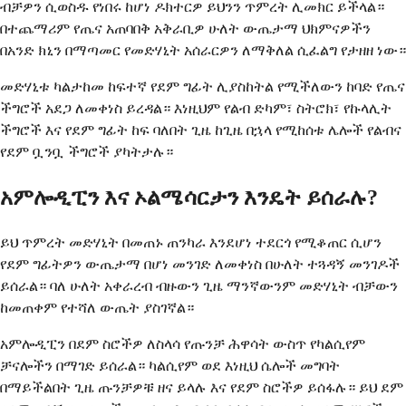
ብቻዎን ሲወስዱ የነበሩ ከሆነ ዶክተርዎ ይህንን ጥምረት ሊመክር ይችላል።
በተጨማሪም የጤና አጠባበቅ አቅራቢዎ ሁለት ውጤታማ ህክምናዎችን
በአንድ ክኒን በማጣመር የመድሃኒት አሰራርዎን ለማቅለል ሲፈልግ የታዘዘ ነው።
መድሃኒቱ ካልታከመ ከፍተኛ የደም ግፊት ሊያስከትል የሚችለውን ከባድ የጤና
ችግሮች አደጋ ለመቀነስ ይረዳል። እነዚህም የልብ ድካም፣ ስትሮክ፣ የኩላሊት
ችግሮች እና የደም ግፊት ከፍ ባለበት ጊዜ ከጊዜ በኋላ የሚከሰቱ ሌሎች የልብና
የደም ቧንቧ ችግሮች ያካትታሉ።
አምሎዲፒን እና ኦልሜሳርታን እንዴት ይሰራሉ?
ይህ ጥምረት መድሃኒት በመጠኑ ጠንካራ እንደሆነ ተደርጎ የሚቆጠር ሲሆን
የደም ግፊትዎን ውጤታማ በሆነ መንገድ ለመቀነስ በሁለት ተጓዳኝ መንገዶች
ይሰራል። ባለ ሁለት አቀራረብ ብዙውን ጊዜ ማንኛውንም መድሃኒት ብቻውን
ከመጠቀም የተሻለ ውጤት ያስገኛል።
አምሎዲፒን በደም ስሮችዎ ለስላሳ የጡንቻ ሕዋሳት ውስጥ የካልሲየም
ቻናሎችን በማገድ ይሰራል። ካልሲየም ወደ እነዚህ ሴሎች መግባት
በማይችልበት ጊዜ ጡንቻዎቹ ዘና ይላሉ እና የደም ስሮችዎ ይሰፋሉ። ይህ ደም