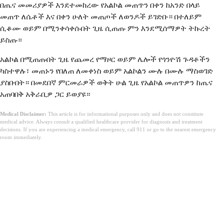
በጤና መመሪያዎች እንደተመከረው የአልኮል መጠጥን በቀን ከአንድ በላይ
መጠጥ ለሴቶች እና በቀን ሁለት መጠጦች ለወንዶች ይገድቡ። በተለይም
ሲቆሙ ወይም በሚንቀሳቀሱበት ጊዜ ሲጠጡ ምን እንደሚሰማዎት ትኩረት
ይስጡ።
አልኮል በሚጠጡበት ጊዜ የጨመረ የማዞር ወይም ሌሎች የጎንዮሽ ጉዳቶችን
ካስተዋሉ፣ መጠኑን የበለጠ ለመቀነስ ወይም አልኮልን ሙሉ በሙሉ ማስወገድ
ያስቡበት። በመደበኛ ምርመራዎች ወቅት ሁል ጊዜ የአልኮል መጠጥዎን ከጤና
አጠባበቅ አቅራቢዎ ጋር ይወያዩ።
Medical Disclaimer:
This article is for informational purposes only and does not constitute
medical advice. Always consult a qualified healthcare provider for diagnosis and treatment
decisions. If you are experiencing a medical emergency, call 911 or go to the nearest emergency
room immediately.