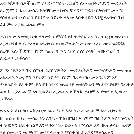
አብዛኛዎቹ ሰዎች ጤናማ የደም ግፊት ደረጃን ለመጠበቅ ይህንን መድሃኒት
ለረጅም ጊዜ መውሰድ አለባቸው። ከፍተኛ የደም ግፊት በአብዛኛው ሥር
የሰደደ ሁኔታ ሲሆን ይህም ቀጣይነት ያለው አስተዳደር እንጂ የአጭር ጊዜ
ሕክምና አያስፈልገውም።
ዶክተርዎ ለመድኃኒቱ ያለዎትን ምላሽ ይከታተላል እና ከጊዜ በኋላ መጠኑን
ሊያስተካክል ይችላል። አንዳንዶች በሳምንታት ውስጥ ጉልህ የሆነ መሻሻል
ሲያዩ ሌሎች ደግሞ የደም ግፊታቸውን ዒላማ ለማሳካት ብዙ ወራትን
ሊፈልጉ ይችላሉ።
ምንም እንኳን ጥሩ ስሜት ቢሰማዎትም መድሃኒትዎን መውሰድዎን መቀጠል
አስፈላጊ ነው, ምክንያቱም ከፍተኛ የደም ግፊት ብዙውን ጊዜ ምንም
ምልክቶች የሉትም. ያለ የሕክምና መመሪያ መድሃኒቱን ማቆም የደም ግፊትዎ
ወደ ከፍ ያለ ደረጃ እንዲመለስ ሊያደርግ ይችላል, ይህም ለችግሮች ሊዳርግ
ይችላል.
የጤና እንክብካቤ አቅራቢዎ መድሃኒቱ ለእርስዎ ውጤታማ እና ደህንነቱ
በተጠበቀ ሁኔታ መስራቱን እንዲቀጥል በየጊዜው የደም ግፊትዎን እና የኩላሊት
ተግባርዎን ይፈትሻል። እንዲሁም በመድኃኒቱ ምላሽዎ እና በአጠቃላይ ጤናዎ
ላይ በመመርኮዝ ማንኛውም የመጠን ማስተካከያ እንደሚያስፈልግ