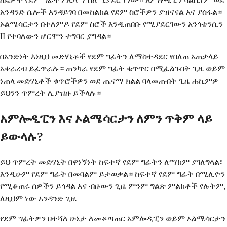
አንዳንድ ሴሎች እንዳይገባ በመከልከል የደም ስሮችዎን ያዝናናል እና ያሰፋል።
ኦልሜሳርታን በተለምዶ የደም ስሮች እንዲጠበቡ የሚያደርገውን አንጎቴንሲን
II የተባለውን ሆርሞን ተግባር ያግዳል።
በአንድነት እነዚህ መድሃኒቶች የደም ግፊትን ለማስተዳደር የበለጠ አጠቃላይ
አቀራረብ ይፈጥራሉ። ጠንካራ የደም ግፊት ቁጥጥር በሚፈልጉበት ጊዜ ወይም
ነጠላ መድሃኒቶች ቁጥሮችዎን ወደ ጤናማ ክልል ባላመጡበት ጊዜ ሐኪምዎ
ይህንን ጥምረት ሊያዝዙ ይችላሉ።
አምሎዲፒን እና ኦልሜሳርታን ለምን ጥቅም ላይ
ይውላሉ?
ይህ ጥምረት መድሃኒት በዋነኝነት ከፍተኛ የደም ግፊትን ለማከም ያገለግላል፣
እንዲሁም የደም ግፊት በመባልም ይታወቃል። ከፍተኛ የደም ግፊት በሚሊዮን
የሚቆጠሩ ሰዎችን ይጎዳል እና ብዙውን ጊዜ ምንም ግልጽ ምልክቶች የሉትም,
ለዚህም ነው አንዳንድ ጊዜ
የደም ግፊትዎን በተሻለ ሁኔታ ለመቆጣጠር አምሎዲፒን ወይም ኦልሜሳርታን