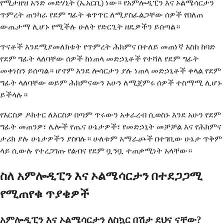
የሚታዘዝ አንድ መድሃኒት (ኤአርቢ) ነው። የአምሎዲፒን እና ኦልሜሳርታን
ጥምረት ጠንካራ የደም ግፊት ቁጥጥር ለሚያስፈልጋቸው ሰዎች የበለጠ
ውጤታማ ሊሆኑ የሚችሉ ሁለት የድርጊት ዘዴዎችን ይሰጣል።
ጥናቶች እንደሚያመለክቱት የጥምረት ሕክምና በተለይ መጠነኛ እስከ ከባድ
የደም ግፊት ላለባቸው ሰዎች ከነጠላ መድኃኒቶች የተሻለ የደም ግፊት
መቀነስን ይሰጣል። ሆኖም እንደ ሎሳርታን ያሉ ነጠላ መድኃኒቶች ቀላል የደም
ግፊት ላለባቸው ወይም ሕክምናውን አሁን ለሚጀምሩ ሰዎች ተስማሚ ሊሆኑ
ይችላሉ።
የእርስዎ ዶክተር ለእርስዎ በጣም ጥሩውን አቀራረብ ሲወስኑ እንደ አሁን የደም
ግፊት መጠንዎ፣ ሌሎች የጤና ሁኔታዎች፣ የመድኃኒት መቻቻል እና የሕክምና
ታሪክ ያሉ ሁኔታዎችን ያስባሉ። ሁለቱም አማራጮች በተገቢው ሁኔታ ጥቅም
ላይ ሲውሉ የተረጋገጡ የልብና የደም ቧንቧ ተጠቃሚነት አላቸው።
ስለ አምሎዲፒን እና ኦልሜሳርታን በተደጋጋሚ
የሚጠየቁ ጥያቄዎች
አምሎዲፒን እና ኦልሜሳርታን ለስኳር በሽታ ደህና ናቸው?