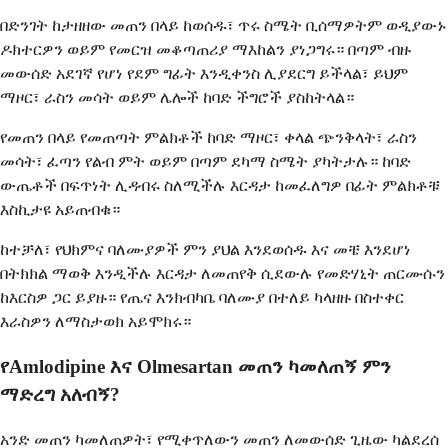
በድንገት ከታዘዘው መጠን በላይ ከወሰዱ፣ ጥሩ ስሜት ቢሰማዎትም ወዲያውኑ
ዶክተርዎን ወይም የመርዝ መቆጣጠሪያ ማእከልን ያነጋግሩ። በጣም ብዙ
መውሰድ አደገኛ የሆነ የደም ግፊት እንዲቀንስ ሊያደርግ ይችላል፣ ይህም
ማዞር፣ ራስን መሳት ወይም ሌሎች ከባድ ችግሮች ያስከትላል።
የመጠን በላይ የመጠጣት ምልክቶች ከባድ ማዞር፣ ቀላል ጭንቅላት፣ ራስን
መሳት፣ ፈጣን የልብ ምት ወይም በጣም ደካማ ስሜት ያካትታሉ። ከባድ
ውጤቶች በፍጥነት ሊዳብሩ ስለሚችሉ እርዳታ ከመፈለግዎ በፊት ምልክቶቹ
እስኪታዩ አይጠብቁ።
ከተቻለ፣ የህክምና ባለሙያዎች ምን ያህል እንደወሰዱ እና መቼ እንደሆነ
በትክክል ማወቅ እንዲችሉ እርዳታ ለመጠየቅ ሲደውሉ የመድሃኒት ጠርሙሱን
ከእርስዎ ጋር ይያዙ። የጤና እንክብካቤ ባለሙያ በተለይ ካላዘዙ በስተቀር
እራስዎን ለማስታወክ አይሞክሩ።
የAmlodipine እና Olmesartan መጠን ካመለጠኝ ምን
ማድረግ አለብኝ?
አንድ መጠን ካመለጠዎት፣ የሚቀጥለውን መጠን ለመውሰድ ጊዜው ካልደረሰ