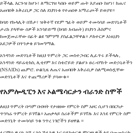
ይችላል. እርጉዝ ከሆኑ፣ ለማርገዝ ካሰቡ ወይም ጡት እያጠቡ ከሆነ፣ ከጤና
አጠባበቅ አቅራቢዎ ጋር ስለ ደህንነቱ የተጠበቀ አማራጮች ይወያዩ።
ከባድ የኩላሊት በሽታ፣ ዝቅተኛ የደም ግፊት ወይም ተመሳሳይ መድሃኒቶች
ታሪክ ያላቸው ሰዎች አንጎይድማ (ከባድ እብጠት) ይህንን ሕክምና
ከመጀመራቸው በፊት ልዩ ግምገማ ያስፈልጋቸዋል። ዶክተርዎ እነዚህን
አደጋዎች በጥንቃቄ ይገመግማል.
አንዳንድ መድሃኒቶች ከዚህ ጥምረት ጋር መስተጋብር ሊፈጥሩ ይችላሉ,
አንዳንድ ዳይሬቲክስ, ሊቲየም እና ስቴሮይድ ያልሆኑ ፀረ-ብግነት መድኃኒቶችን
(NSAIDs) ጨምሮ. ሁልጊዜ ለጤና አጠባበቅ አቅራቢዎ ስለሚወስዷቸው
መድሃኒቶች እና ተጨማሪዎች ያሳውቁ።
የአምሎዲፒን እና ኦልሜሳርታን ብራንድ ስሞች
ለዚህ ጥምረት በጣም በብዛት የታዘዘው የምርት ስም አዞር ሲሆን በበርካታ
ጥንካሬ ጥምረት ይገኛል። አጠቃላይ ስሪቶችም ይገኛሉ እና እንደ የምርት ስም
መድሃኒት ተመሳሳይ ንቁ ንጥረ ነገሮችን ይዘዋል ።
ፋርማሲዎ በኢንሹራንስ ሽፋንዎ እና በዶክተርዎ ምርጫዎች ላይ በመመስረት