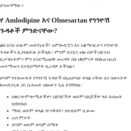
ይገመግማሉ።
የ Amlodipine እና Olmesartan የጎንዮሽ
ጉዳቶች ምንድናቸው?
ልክ እንደ ሁሉም መድሃኒቶች፣ አምሎዲፒን እና ኦልሜሳርታን የጎንዮሽ
ጉዳቶችን ሊያስከትሉ ይችላሉ፣ ምንም እንኳን ብዙ ሰዎች በደንብ
ቢታገሱትም። ምን እንደሚጠበቅ መረዳት ስለ ህክምናዎ የበለጠ በራስ
መተማመን እንዲሰማዎት ሊረዳዎ ይችላል።
በጣም የተለመዱት የጎንዮሽ ጉዳቶች በአጠቃላይ ቀላል ናቸው እና ሰውነትዎ
ከመድኃኒቱ ጋር ሲላመድ ብዙውን ጊዜ ይሻሻላሉ:
በቁርጭምጭሚቶችዎ፣ በእግሮችዎ ወይም በእጆችዎ ላይ እብጠት
(edema)
ማዞር ወይም ቀላል ጭንቅላት፣ በተለይም ሲቆሙ
ራስ ምታት
ድካም ወይም ድካም ስሜት