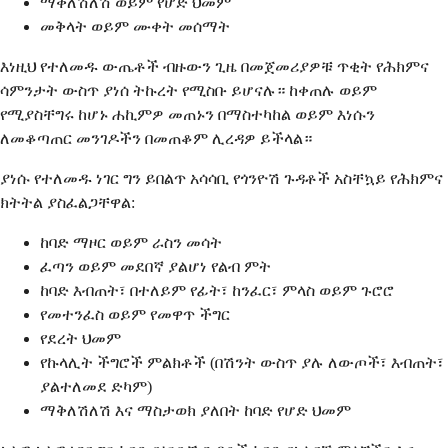
ማቅለሽለሽ ወይም የሆድ ህመም
መቅላት ወይም ሙቀት መሰማት
እነዚህ የተለመዱ ውጤቶች ብዙውን ጊዜ በመጀመሪያዎቹ ጥቂት የሕክምና
ሳምንታት ውስጥ ያነሰ ትኩረት የሚስቡ ይሆናሉ። ከቀጠሉ ወይም
የሚያስቸግሩ ከሆኑ ሐኪምዎ መጠኑን በማስተካከል ወይም እነሱን
ለመቆጣጠር መንገዶችን በመጠቆም ሊረዳዎ ይችላል።
ያነሱ የተለመዱ ነገር ግን ይበልጥ አሳሳቢ የጎንዮሽ ጉዳቶች አስቸኳይ የሕክምና
ክትትል ያስፈልጋቸዋል:
ከባድ ማዞር ወይም ራስን መሳት
ፈጣን ወይም መደበኛ ያልሆነ የልብ ምት
ከባድ እብጠት፣ በተለይም የፊት፣ ከንፈር፣ ምላስ ወይም ጉሮሮ
የመተንፈስ ወይም የመዋጥ ችግር
የደረት ህመም
የኩላሊት ችግሮች ምልክቶች (በሽንት ውስጥ ያሉ ለውጦች፣ እብጠት፣
ያልተለመደ ድካም)
ማቅለሽለሽ እና ማስታወክ ያለበት ከባድ የሆድ ህመም