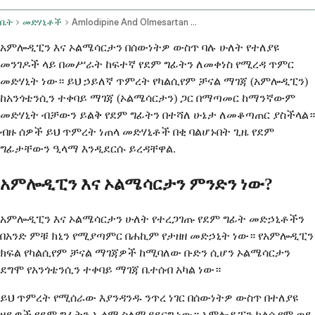
ቤት
መድሃኒቶች
Amlodipine And Olmesartan Oral Route
አምሎዲፒን እና ኦልሜሳርታን በሰውነትዎ ውስጥ ባሉ ሁለት የተለያዩ
መንገዶች ላይ በመሥራት ከፍተኛ የደም ግፊትን ለመቀነስ የሚረዳ ጥምር
መድሃኒት ነው። ይህ ኃይለኛ ጥምረት የካልሲየም ቻናል ማገጃ (አምሎዲፒን)
ከአንጎቴንሲን ተቀባይ ማገጃ (ኦልሜሳርታን) ጋር በማጣመር ከማንኛውም
መድሃኒት ብቻውን ይልቅ የደም ግፊትን በተሻለ ሁኔታ ለመቆጣጠር ያስችላል።
ብዙ ሰዎች ይህ ጥምረት ነጠላ መድሃኒቶች በቂ ባልሆኑበት ጊዜ የደም
ግፊታቸውን ዒላማ እንዲደርሱ ይረዳቸዋል.
አምሎዲፒን እና ኦልሜሳርታን ምንድን ነው?
አምሎዲፒን እና ኦልሜሳርታን ሁለት የተረጋገጡ የደም ግፊት መድኃኒቶችን
በአንድ ምቹ ክኒን የሚያጣምር በሐኪም የታዘዘ መድኃኒት ነው። የአምሎዲፒን
ክፍል የካልሲየም ቻናል ማገጃዎች ከሚባለው ቡድን ሲሆን ኦልሜሳርታን
ደግሞ የአንጎቴንሲን ተቀባይ ማገጃ ቤተሰብ አካል ነው።
ይህ ጥምረት የሚሰራው እያንዳንዱ ንጥረ ነገር በሰውነትዎ ውስጥ በተለያዩ
ዘዴዎች የደም ግፊትን ኢላማ ስለሚያደርግ ነው። አምሎዲፒን ካልሲየም ወደ