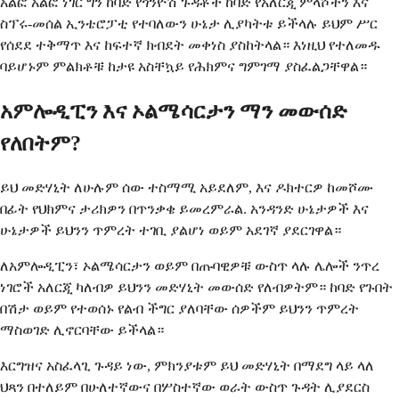
አልፎ አልፎ ነገር ግን ከባድ የጎንዮሽ ጉዳቶች ከባድ የአለርጂ ምላሾችን እና
ስፕሩ-መሰል ኢንቴሮፓቲ የተባለውን ሁኔታ ሊያካትቱ ይችላሉ ይህም ሥር
የሰደደ ተቅማጥ እና ከፍተኛ ክብደት መቀነስ ያስከትላል። እነዚህ የተለመዱ
ባይሆኑም ምልክቶቹ ከታዩ አስቸኳይ የሕክምና ግምገማ ያስፈልጋቸዋል።
አምሎዲፒን እና ኦልሜሳርታን ማን መውሰድ
የለበትም?
ይህ መድሃኒት ለሁሉም ሰው ተስማሚ አይደለም, እና ዶክተርዎ ከመሾሙ
በፊት የህክምና ታሪክዎን በጥንቃቄ ይመረምራል. አንዳንድ ሁኔታዎች እና
ሁኔታዎች ይህንን ጥምረት ተገቢ ያልሆነ ወይም አደገኛ ያደርገዋል።
ለአምሎዲፒን፣ ኦልሜሳርታን ወይም በጡባዊዎቹ ውስጥ ላሉ ሌሎች ንጥረ
ነገሮች አለርጂ ካለብዎ ይህንን መድሃኒት መውሰድ የለብዎትም። ከባድ የጉበት
በሽታ ወይም የተወሰኑ የልብ ችግር ያለባቸው ሰዎችም ይህንን ጥምረት
ማስወገድ ሊኖርባቸው ይችላል።
እርግዝና አስፈላጊ ጉዳይ ነው, ምክንያቱም ይህ መድሃኒት በማደግ ላይ ላለ
ህጻን በተለይም በሁለተኛውና በሦስተኛው ወራት ውስጥ ጉዳት ሊያደርስ