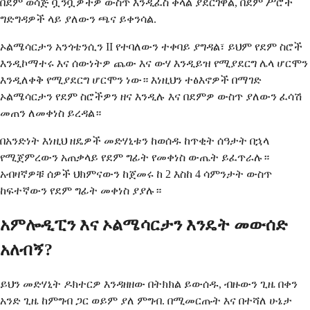
በደም ወሳጅ ቧንቧዎችዎ ውስጥ እንዲፈስ ቀላል ያደርገዋል, በደም ሥሮች
ግድግዳዎች ላይ ያለውን ጫና ይቀንሳል.
ኦልሜሳርታን አንጎቴንሲን II የተባለውን ተቀባይ ያግዳል፣ ይህም የደም ስሮች
እንዲኮማተሩ እና ሰውነትዎ ጨው እና ውሃ እንዲይዝ የሚያደርግ ሌላ ሆርሞን
እንዲለቀቅ የሚያደርግ ሆርሞን ነው። እነዚህን ተፅእኖዎች በማገድ
ኦልሜሳርታን የደም ስሮችዎን ዘና እንዲሉ እና በደምዎ ውስጥ ያለውን ፈሳሽ
መጠን ለመቀነስ ይረዳል።
በአንድነት እነዚህ ዘዴዎች መድሃኒቱን ከወሰዱ ከጥቂት ሰዓታት በኋላ
የሚጀምረውን አጠቃላይ የደም ግፊት የመቀነስ ውጤት ይፈጥራሉ።
አብዛኛዎቹ ሰዎች ህክምናውን ከጀመሩ ከ 2 እስከ 4 ሳምንታት ውስጥ
ከፍተኛውን የደም ግፊት መቀነስ ያያሉ።
አምሎዲፒን እና ኦልሜሳርታን እንዴት መውሰድ
አለብኝ?
ይህን መድሃኒት ዶክተርዎ እንዳዘዘው በትክክል ይውሰዱ, ብዙውን ጊዜ በቀን
አንድ ጊዜ ከምግብ ጋር ወይም ያለ ምግብ. በሚመርጡት እና በተሻለ ሁኔታ