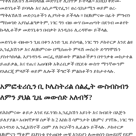
ማቅለሽለሽን ለመከላከል መድሃኒት ሊሰጥዎ ይችላል። እነዚህ ቅድመ-
መድሃኒቶች ይባላሉ እና አሲታሚኖፌን፣ ፀረ-ሂስታሚን ወይም ፀረ-
ማቅለሽለሽ መድኃኒቶችን ሊያካትቱ ይችላሉ። ከህክምናው በፊት ምግብን
ማስወገድ አያስፈልግዎትም, ነገር ግን ብዙ ውሃ በመጠጣት በደንብ መቆየት
ኩላሊቶችዎ መድሃኒቱን በብቃት እንዲሰሩ ሊረዳቸው ይችላል.
መድሃኒቱ ብዙውን ጊዜ በቀን አንድ ጊዜ ይሰጣል, ነገር ግን ዶክተርዎ እንደ ልዩ
ኢንፌክሽንዎ እና ለህክምናው በሚሰጡት ምላሽ መሰረት ድግግሞሹን
ያስተካክላል. እያንዳንዱ መርፌ የህይወት ምልክቶችዎን በጥንቃቄ መከታተል
ይጠይቃል, እና የጤና አጠባበቅ አቅራቢዎች በሂደቱ ውስጥ ማንኛውንም
የአለርጂ ምላሾች ወይም ሌሎች ችግሮች ምልክቶችን ይከታተላሉ.
አምፎቴሪሲን ቢ ኮሌስትሪል ሰልፌት ውስብስብን
ለምን ያህል ጊዜ መውሰድ አለብኝ?
የሕክምናው ቆይታ እንደ የፈንገስ ኢንፌክሽን አይነት እና ክብደት በእጅጉ
ይለያያል። አብዛኛዎቹ ሰዎች ከ 2 እስከ 8 ሳምንታት ህክምና ያገኛሉ, ነገር ግን
አንዳንድ ኢንፌክሽኖች ረዘም ያለ ኮርሶችን ሊፈልጉ ይችላሉ. ዶክተርዎ
ህክምናን ማቆም ደህንነቱ የተጠበቀ መቼ እንደሆነ ለመወሰን በመደበኛ የደም