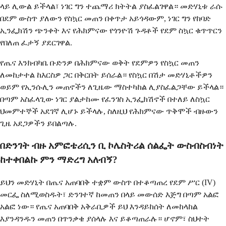
ላይ ሊውል ይችላል፣ ነገር ግን ተጨማሪ ክትትል ያስፈልገዋል። መድሃኒቱ ራሱ
በደም ውስጥ ያለውን የስኳር መጠን በቀጥታ አይጎዳውም, ነገር ግን የከባድ
ኢንፌክሽን ጭንቀት እና የሕክምናው የጎንዮሽ ጉዳቶች የደም ስኳር ቁጥጥርን
የበለጠ ፈታኝ ያደርገዋል.
የጤና እንክብካቤ ቡድንዎ በሕክምናው ወቅት የደምዎን የስኳር መጠን
ለመከታተል ከእርስዎ ጋር በቅርበት ይሰራል። የስኳር በሽታ መድሃኒቶችዎን
ወይም የኢንሱሊን መጠኖችን ለጊዜው ማስተካከል ሊያስፈልጋቸው ይችላል።
በጣም አስፈላጊው ነገር ያልታከሙ የፈንገስ ኢንፌክሽኖች በተለይ ለስኳር
ህመምተኞች አደገኛ ሊሆኑ ይችላሉ, ስለዚህ የሕክምናው ጥቅሞች ብዙውን
ጊዜ አደጋዎችን ይበልጣሉ.
በድንገት ብዙ አምፎቴሪሲን ቢ ኮሌስትሪል ሰልፌት ውስብስብነት
ከተቀበልኩ ምን ማድረግ አለብኝ?
ይህን መድሃኒት በጤና አጠባበቅ ተቋም ውስጥ በተቆጣጠረ የደም ሥር (IV)
መርፌ ስለሚወስዱት፣ ድንገተኛ ከመጠን በላይ መውሰድ እጅግ በጣም አልፎ
አልፎ ነው። የጤና አጠባበቅ አቅራቢዎች ይህ እንዳይከሰት ለመከላከል
እያንዳንዱን መጠን በጥንቃቄ ያሰላሉ እና ይቆጣጠራሉ። ሆኖም፣ ስህተት