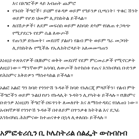
እና በእግሮችዎ ላይ እብጠት ጨምሮ
የጉበት ችግሮች፣ ይህም የቆዳዎ ወይም የዓይንዎ ቢጫነት፣ ጥቁር ሽንት
ወይም የሆድ ህመም ሊያስከትል ይችላል።
ለበሽታዎች፣ ለደም መፍሰስ ወይም ለከባድ ድካም የበለጠ ተጋላጭ
የሚያደርጉ የደም ሴል ለውጦች
የጡንቻ ድክመት፣ መደበኛ ያልሆነ የልብ ምት ወይም ግራ መጋባት
ሊያስከትሉ የሚችሉ የኤሌክትሮላይት አለመመጣጠን
እነዚህ ተጽእኖዎች በህክምና ወቅት መደበኛ የደም ምርመራዎች የሚኖርዎት
ለዚህ ነው። ማንኛውም አሳሳቢ ለውጦች ከተከሰቱ የጤና እንክብካቤ ቡድንዎ
የሕክምና እቅድዎን ማስተካከል ይችላል።
አልፎ አልፎ ግን ከባድ የጎንዮሽ ጉዳቶች ከባድ የአለርጂ ምላሾችን፣ የልብ ምት
ችግሮችን ወይም ጉልህ የሆነ የኩላሊት ጉዳትን ሊያካትቱ ይችላሉ። የህክምና
ቡድንዎ እነዚህን ችግሮች በፍጥነት ለመለየት እና ለማስተዳደር የሰለጠነ ነው።
አብዛኛዎቹ የጎንዮሽ ጉዳቶች በተለይም በጥንቃቄ ክትትል እና ደጋፊ
እንክብካቤ ሕክምናው ከተጠናቀቀ በኋላ ሊቀለበሱ ይችላሉ።
አምፎቴሪሲን ቢ ኮሌስትሪል ሰልፌት ውስብስብ