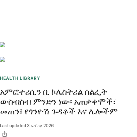
Benchmarks
Stories
FAQ
Sign up / Log in
HEALTH LIBRARY
አምፎተሪሲን ቢ ኮሌስትሪል ሰልፌት
ውስብስብ ምንድን ነው፡ አጠቃቀሞች፣
መጠን፣ የጎንዮሽ ጉዳቶች እና ሌሎችም
Last updated
3 ኤፕሪል 2026