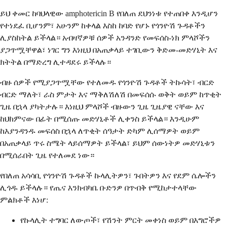
ይህ ቀመር ከባህላዊው amphotericin B የበለጠ ደህንነቱ የተጠበቀ እንዲሆን
የተነደፈ ቢሆንም፣ አሁንም ከቀላል እስከ ከባድ የሆኑ የጎንዮሽ ጉዳቶችን
ሊያስከትል ይችላል። አብዛኛዎቹ ሰዎች አንዳንድ የመፍሰስ-ነክ ምላሾችን
ያጋጥሟቸዋል፣ ነገር ግን እነዚህ በአጠቃላይ ተገቢውን ቅድመ-መድሃኒት እና
ክትትል በማድረግ ሊተዳደሩ ይችላሉ።
ብዙ ሰዎች የሚያጋጥሟቸው የተለመዱ የጎንዮሽ ጉዳቶች ትኩሳት፣ ብርድ
ብርድ ማለት፣ ራስ ምታት እና ማቅለሽለሽ በመፍሰሱ ወቅት ወይም ከጥቂት
ጊዜ በኋላ ያካትታሉ። እነዚህ ምላሾች ብዙውን ጊዜ ጊዜያዊ ናቸው እና
ከህክምናው በፊት በሚሰጡ መድሃኒቶች ሊቀንስ ይችላል። እንዲሁም
ከእያንዳንዱ መፍሰስ በኋላ ለጥቂት ሰዓታት ድካም ሊሰማዎት ወይም
በአጠቃላይ ጥሩ ስሜት ላይሰማዎት ይችላል፣ ይህም ሰውነትዎ መድሃኒቱን
በሚሰራበት ጊዜ የተለመደ ነው።
የበለጠ አሳሳቢ የጎንዮሽ ጉዳቶች ኩላሊትዎን፣ ጉበትዎን እና የደም ሴሎችን
ሊጎዱ ይችላሉ። የጤና እንክብካቤ ቡድንዎ በጥብቅ የሚከታተላቸው
ምልክቶች እነሆ:
የኩላሊት ተግባር ለውጦች፣ የሽንት ምርት መቀነስ ወይም በእግሮችዎ