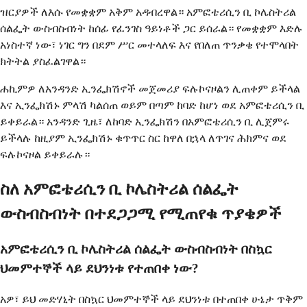
ዝርያዎች ለእሱ የመቋቋም አቅም አዳብረዋል። አምፎቴሪሲን ቢ ኮሌስትሪል
ሰልፌት ውስብስብነት ከሰፊ የፈንገስ ዓይነቶች ጋር ይሰራል። የመቋቋም እድሉ
አነስተኛ ነው፣ ነገር ግን በደም ሥር መተላለፍ እና የበለጠ ጥንቃቄ የተሞላበት
ክትትል ያስፈልገዋል።
ሐኪምዎ ለአንዳንድ ኢንፌክሽኖች መጀመሪያ ፍሉኮናዞልን ሊጠቀም ይችላል
እና ኢንፌክሽኑ ምላሽ ካልሰጠ ወይም በጣም ከባድ ከሆነ ወደ አምፎቴሪሲን ቢ
ይቀይራል። አንዳንድ ጊዜ፣ ለከባድ ኢንፌክሽን በአምፎቴሪሲን ቢ ሊጀምሩ
ይችላሉ ከዚያም ኢንፌክሽኑ ቁጥጥር ስር ከዋለ በኋላ ለጥገና ሕክምና ወደ
ፍሉኮናዞል ይቀይራሉ።
ስለ አምፎቴሪሲን ቢ ኮሌስትሪል ሰልፌት
ውስብስብነት በተደጋጋሚ የሚጠየቁ ጥያቄዎች
አምፎቴሪሲን ቢ ኮሌስትሪል ሰልፌት ውስብስብነት በስኳር
ህመምተኞች ላይ ደህንነቱ የተጠበቀ ነው?
አዎ፣ ይህ መድሃኒት በስኳር ህመምተኞች ላይ ደህንነቱ በተጠበቀ ሁኔታ ጥቅም