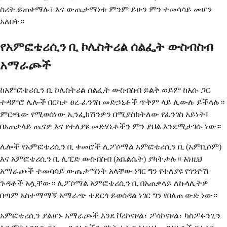
ስሪት ይጠቀማሉ፣ እና ውጤታማነቱ ምንም ይሁን ምን ተመሳሳይ መሆን
አለበት።
የአምፎቴሪሲን ቢ ኮሌስትሪል ሰልፌት ውስብስብ
አማራጮች
ከአምፎቴሪሲን ቢ ኮሌስትሪል ሰልፌት ውስብስብ ይልቅ ወይም ከእሱ ጋር
ተዳምሮ ሌሎች በርካታ ፀረ-ፈንገስ መድኃኒቶች ጥቅም ላይ ሊውሉ ይችላሉ።
ምርጫው የሚወሰነው ኢንፌክሽንዎን በሚያስከትለው የፈንገስ አይነት፣
በአጠቃላይ ጤናዎ እና የተለያዩ መድሃኒቶችን ምን ያህል እንደሚታገሱ ነው።
ሌሎች የአምፎቴሪሲን ቢ ቀመሮች ሊፖሶማል አምፎቴሪሲን ቢ (አምቢሶም)
እና አምፎቴሪሲን ቢ ሊፒድ ውስብስብ (አቤልሴት) ያካትታሉ። እነዚህ
አማራጮች ተመሳሳይ ውጤታማነት አላቸው ነገር ግን የተለያዩ የጎንዮሽ
ጉዳቶች አሏቸው። ሊፖሶማል አምፎቴሪሲን ቢ በአጠቃላይ ለኩላሊትዎ
በጣም አስተማማኝ አማራጭ ተደርጎ ይወሰዳል ነገር ግን የበለጠ ውድ ነው።
አምፎቴሪሲን ያልሆኑ አማራጮች እንደ ቮሪኮናዞል፣ ፖሳኮናዞል፣ ካስፖፉንጊን