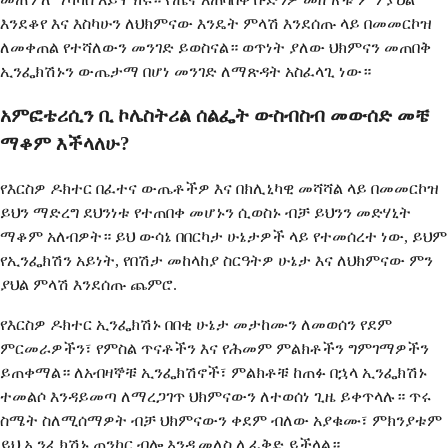
እንደቆየ እና እስካሁን ለህክምናው እንዴት ምላሽ እንደሰጡ ላይ በመመርኮዝ
ለመቀጠል የተሻለውን መንገድ ይወስናል። ወጥነት ያለው ህክምናን መጠበቅ
ኢንፌክሽኑን ውጤታማ በሆነ መንገድ ለማጽዳት አስፈላጊ ነው።
አምፎቴሪሲን ቢ ኮሌስትሪል ሰልፌት ውስብስብ መውሰድ መቼ
ማቆም እችላለሁ?
የእርስዎ ዶክተር በፈተና ውጤቶችዎ እና በክሊኒካዊ መሻሻል ላይ በመመርኮዝ
ይህን ማድረግ ደህንነቱ የተጠበቀ መሆኑን ሲወስኑ ብቻ ይህንን መድሃኒት
ማቆም አለብዎት። ይህ ውሳኔ በበርካታ ሁኔታዎች ላይ የተመሰረተ ነው, ይህም
የኢንፌክሽን አይነት, የበሽታ መከላከያ ስርዓትዎ ሁኔታ እና ለህክምናው ምን
ያህል ምላሽ እንደሰጡ ጨምሮ.
የእርስዎ ዶክተር ኢንፌክሽኑ በበቂ ሁኔታ መታከሙን ለመወሰን የደም
ምርመራዎችን፣ የምስል ጥናቶችን እና የሕመም ምልክቶችን ግምገማዎችን
ይጠቀማል። ለአብዛኞቹ ኢንፌክሽኖች፣ ምልክቶቹ ከጠፉ በኋላ ኢንፌክሽኑ
ተመልሶ እንዳይመጣ ለማረጋገጥ ህክምናውን ለተወሰነ ጊዜ ይቀጥላሉ። ጥሩ
ስሜት ስለሚሰማዎት ብቻ ህክምናውን ቀደም ብለው አያቁሙ፣ ምክንያቱም
ይህ ኢንፌክሽኑ ጠንከር ብሎ እንዲመለስ ሊፈቅድ ይችላል።