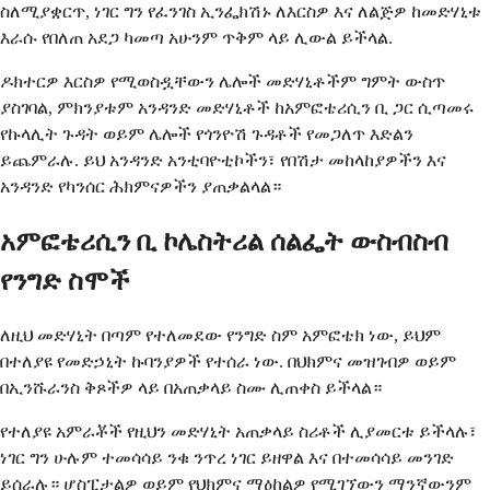
ስለሚያቋርጥ, ነገር ግን የፈንገስ ኢንፌክሽኑ ለእርስዎ እና ለልጅዎ ከመድሃኒቱ
እራሱ የበለጠ አደጋ ካመጣ አሁንም ጥቅም ላይ ሊውል ይችላል.
ዶክተርዎ እርስዎ የሚወስዷቸውን ሌሎች መድሃኒቶችም ግምት ውስጥ
ያስገባል, ምክንያቱም አንዳንድ መድሃኒቶች ከአምፎቴሪሲን ቢ ጋር ሲጣመሩ
የኩላሊት ጉዳት ወይም ሌሎች የጎንዮሽ ጉዳቶች የመጋለጥ እድልን
ይጨምራሉ. ይህ አንዳንድ አንቲባዮቲኮችን፣ የበሽታ መከላከያዎችን እና
አንዳንድ የካንሰር ሕክምናዎችን ያጠቃልላል።
አምፎቴሪሲን ቢ ኮሌስትሪል ሰልፌት ውስብስብ
የንግድ ስሞች
ለዚህ መድሃኒት በጣም የተለመደው የንግድ ስም አምፎቴክ ነው, ይህም
በተለያዩ የመድኃኒት ኩባንያዎች የተሰራ ነው. በህክምና መዝገብዎ ወይም
በኢንሹራንስ ቅጾችዎ ላይ በአጠቃላይ ስሙ ሊጠቀስ ይችላል።
የተለያዩ አምራቾች የዚህን መድሃኒት አጠቃላይ ስሪቶች ሊያመርቱ ይችላሉ፣
ነገር ግን ሁሉም ተመሳሳይ ንቁ ንጥረ ነገር ይዘዋል እና በተመሳሳይ መንገድ
ይሰራሉ። ሆስፒታልዎ ወይም የህክምና ማዕከልዎ የሚገኘውን ማንኛውንም