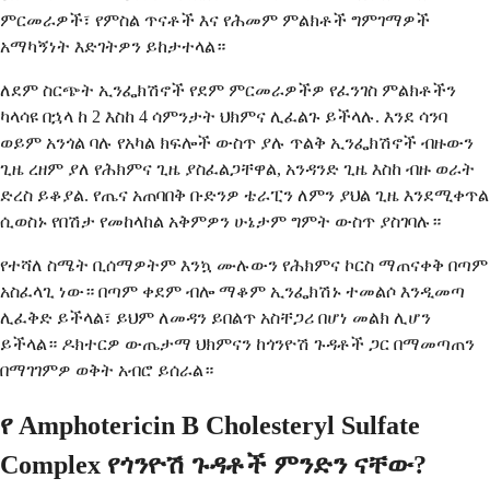
ምርመራዎች፣ የምስል ጥናቶች እና የሕመም ምልክቶች ግምገማዎች
አማካኝነት እድገትዎን ይከታተላል።
ለደም ስርጭት ኢንፌክሽኖች የደም ምርመራዎችዎ የፈንገስ ምልክቶችን
ካላሳዩ በኋላ ከ 2 እስከ 4 ሳምንታት ህክምና ሊፈልጉ ይችላሉ. እንደ ሳንባ
ወይም አንጎል ባሉ የአካል ክፍሎች ውስጥ ያሉ ጥልቅ ኢንፌክሽኖች ብዙውን
ጊዜ ረዘም ያለ የሕክምና ጊዜ ያስፈልጋቸዋል, አንዳንድ ጊዜ እስከ ብዙ ወራት
ድረስ ይቆያል. የጤና አጠባበቅ ቡድንዎ ቴራፒን ለምን ያህል ጊዜ እንደሚቀጥል
ሲወስኑ የበሽታ የመከላከል አቅምዎን ሁኔታም ግምት ውስጥ ያስገባሉ።
የተሻለ ስሜት ቢሰማዎትም እንኳ ሙሉውን የሕክምና ኮርስ ማጠናቀቅ በጣም
አስፈላጊ ነው። በጣም ቀደም ብሎ ማቆም ኢንፌክሽኑ ተመልሶ እንዲመጣ
ሊፈቅድ ይችላል፣ ይህም ለመዳን ይበልጥ አስቸጋሪ በሆነ መልክ ሊሆን
ይችላል። ዶክተርዎ ውጤታማ ህክምናን ከጎንዮሽ ጉዳቶች ጋር በማመጣጠን
በማገገምዎ ወቅት አብሮ ይሰራል።
የ Amphotericin B Cholesteryl Sulfate
Complex የጎንዮሽ ጉዳቶች ምንድን ናቸው?