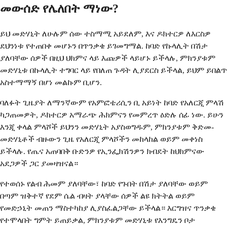
መውሰድ የሌለበት ማነው?
ይህ መድሃኒት ለሁሉም ሰው ተስማሚ አይደለም, እና ዶክተርዎ ለእርስዎ
ደህንነቱ የተጠበቀ መሆኑን በጥንቃቄ ይገመግማል. ከባድ የኩላሊት በሽታ
ያለባቸው ሰዎች በዚህ ህክምና ላይ እጩዎች ላይሆኑ ይችላሉ, ምክንያቱም
መድሃኒቱ በኩላሊት ተግባር ላይ የበለጠ ጉዳት ሊያደርስ ይችላል, ይህም ይበልጥ
አስተማማኝ በሆነ መልኩም ቢሆን.
ባለፉት ጊዜያት ለማንኛውም የአምፎቴሪሲን ቢ አይነት ከባድ የአለርጂ ምላሽ
ካጋጠመዎት, ዶክተርዎ አማራጭ ሕክምናን የመምረጥ ዕድሉ ሰፊ ነው. ይሁን
እንጂ ቀላል ምላሾች ይህንን መድሃኒት አያስወግዱም, ምክንያቱም ቅድመ-
መድሃኒቶች ብዙውን ጊዜ የአለርጂ ምላሾችን መከላከል ወይም መቀነስ
ይችላሉ. የጤና አጠባበቅ ቡድንዎ የኢንፌክሽንዎን ክብደት ከህክምናው
አደጋዎች ጋር ያመዛዝናል።
የተወሰኑ የልብ ሕመም ያለባቸው፣ ከባድ የጉበት በሽታ ያለባቸው ወይም
በጣም ዝቅተኛ የደም ሴል ብዛት ያላቸው ሰዎች ልዩ ክትትል ወይም
የመድኃኒት መጠን ማስተካከያ ሊያስፈልጋቸው ይችላል። እርግዝና ጥንቃቄ
የተሞላበት ግምት ይጠይቃል, ምክንያቱም መድሃኒቱ የእንግዴን ቦታ