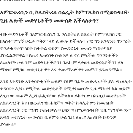
አምፎቴሪሲን ቢ ኮሌስትሪል ሰልፌት ኮምፕሌክስ በሚወስዱበት
ጊዜ ሌሎች መድሃኒቶችን መውሰድ እችላለሁን?
ብዙ መድሃኒቶች ከአምፎቴሪሲን ቢ ኮሌስትሪል ሰልፌት ኮምፕሌክስ ጋር
በአስተማማኝ ሁኔታ ጥቅም ላይ ሊውሉ ይችላሉ፣ ነገር ግን አንዳንድ ጥምረት
ጥንቃቄ የተሞላበት ክትትል ወይም የመድኃኒት መጠን ማስተካከያ
ያስፈልጋቸዋል። የጤና አጠባበቅ ቡድንዎ ሊኖሩ የሚችሉ ግንኙነቶችን
ለመለየት ሁሉንም መድሃኒቶችዎን፣ በሐኪም የታዘዙ መድኃኒቶችን፣ ያለ
ማዘዣ የሚገዙ መድኃኒቶችን እና ተጨማሪዎችን ጨምሮ ይገመግማል።
እንደ አንዳንድ አንቲባዮቲኮች ወይም የደም ግፊት መድሐኒቶች ያሉ የኩላሊት
ተግባርን ሊነኩ የሚችሉ መድኃኒቶች በሚታከሙበት ጊዜ ማስተካከል ወይም
ለጊዜው መቆም ሊያስፈልጋቸው ይችላል። ዶክተርዎ በእነዚህ መድሃኒቶች
አስፈላጊነት እና በፀረ-ፈንገስ ሕክምና ወቅት ኩላሊትዎን ከመጠበቅ
አስፈላጊነት ጋር ሚዛን ይጠብቃሉ። ህክምና በሚወስዱበት ጊዜ ማንኛውንም
አዲስ መድሃኒት መውሰድ ሲጀምሩ ሁል ጊዜ ለጤና አጠባበቅ ቡድንዎ
ያሳውቁ።