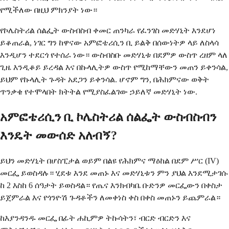
የሚችለው በዚህ ምክንያት ነው።
የኮሌስትሪል ሰልፌት ውስብስብ ቀመር ጠንካራ የፈንገስ መድሃኒት እንደሆነ
ይቆጠራል, ነገር ግን ከዋናው አምፎቴሪሲን ቢ ይልቅ በሰውነትዎ ላይ ለስላሳ
እንዲሆን ተደርጎ የተሰራ ነው። ውስብስቡ መድሃኒቱ በደምዎ ውስጥ ረዘም ላለ
ጊዜ እንዲቆይ ይረዳል እና በኩላሊትዎ ውስጥ የሚከማቸውን መጠን ይቀንሳል,
ይህም የኩላሊት ጉዳት አደጋን ይቀንሳል. ሆኖም ግን, በሕክምናው ወቅት
ጥንቃቄ የተሞላበት ክትትል የሚያስፈልገው ኃይለኛ መድሃኒት ነው.
አምፎቴሪሲን ቢ ኮሌስትሪል ሰልፌት ውስብስብን
እንዴት መውሰድ አለብኝ?
ይህን መድሃኒት በሆስፒታል ወይም በልዩ የሕክምና ማዕከል በደም ሥር (IV)
መርፌ ይወስዳሉ። ሂደቱ እንደ መጠኑ እና መድሃኒቱን ምን ያህል እንደሚታገሱ
ከ 2 እስከ 6 ሰዓታት ይወስዳል። የጤና እንክብካቤ ቡድንዎ መርፌውን በቀስታ
ይጀምራል እና የጎንዮሽ ጉዳቶችን ለመቀነስ ቀስ በቀስ መጠኑን ይጨምራል።
ከእያንዳንዱ መርፌ በፊት ሐኪምዎ ትኩሳትን፣ ብርድ ብርድን እና