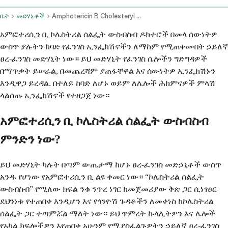
ቤት
መድሃኒቶች
Amphotericin B Cholesteryl Sulfate Complex Intravenous Route
አምፎተሪሲን ቢ ኮሌስትሪል ሰልፌት ውስብስብ ዶክተሮች በመላ ሰውነትዎ
ውስጥ ያሉትን ከባድ የፈንገስ ኢንፌክሽኖችን ለማከም የሚጠቀሙበት ኃይለኛ
ፀረ-ፈንገስ መድሃኒት ነው። ይህ መድሃኒት የፈንገስ ሴሎችን ግድግዳዎች
በማጥቃት ይሠራል, በመጨረሻም ያጠፋቸዋል እና ሰውነትዎ ኢንፌክሽኑን
እንዲዋጋ ይረዳል. በተለይ ከባድ ለሆኑ ወይም ለሌሎች ሕክምናዎች ምላሽ
ላልሰጡ ኢንፌክሽኖች የተዘጋጀ ነው።
አምፎተሪሲን ቢ ኮሌስትሪል ሰልፌት ውስብስብ
ምንድን ነው?
ይህ መድሃኒት ካሉት በጣም ውጤታማ ከሆኑ ፀረ-ፈንገስ መድኃኒቶች ውስጥ
አንዱ የሆነው የአምፎተሪሲን ቢ ልዩ ቀመር ነው። “ኮሌስትሪል ሰልፌት
ውስብስብ” የሚለው ክፍል ንቁ ንጥረ ነገር ከመጀመሪያው ቅጽ ጋር ሲነፃፀር
ደህንነቱ የተጠበቀ እንዲሆን እና የጎንዮሽ ጉዳቶችን ለመቀነስ ከኮሌስትሪል
ሰልፌት ጋር ተጣምሯል ማለት ነው። ይህ ጥምረት ኩላሊትዎን እና ሌሎች
የአካል ክፍሎችዎን እየጠበቀ አሁንም የሚያስፈልጉዎትን ኃይለኛ ፀረ-ፈንገስ