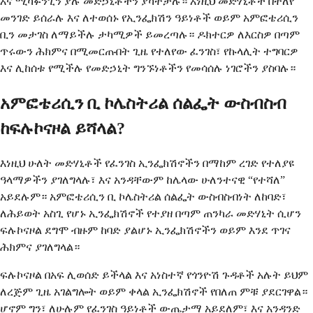
እና ሚካፉንጊን ያሉ መድኃኒቶችን ያካትታሉ። እነዚህ መድሃኒቶች በተለየ
መንገድ ይሰራሉ እና ለተወሰኑ የኢንፌክሽን ዓይነቶች ወይም አምፎቴሪሲን
ቢን መታገስ ለማይችሉ ታካሚዎች ይመረጣሉ። ዶክተርዎ ለእርስዎ በጣም
ጥሩውን ሕክምና በሚመርጡበት ጊዜ የተለየው ፈንገስ፣ የኩላሊት ተግባርዎ
እና ሊከሰቱ የሚችሉ የመድኃኒት ግንኙነቶችን የመሳሰሉ ነገሮችን ያስባሉ።
አምፎቴሪሲን ቢ ኮሌስትሪል ሰልፌት ውስብስብ
ከፍሉኮናዞል ይሻላል?
እነዚህ ሁለት መድሃኒቶች የፈንገስ ኢንፌክሽኖችን በማከም ረገድ የተለያዩ
ዓላማዎችን ያገለግላሉ፣ እና አንዳቸውም ከሌላው ሁለንተናዊ “የተሻለ”
አይደሉም። አምፎቴሪሲን ቢ ኮሌስትሪል ሰልፌት ውስብስብነት ለከባድ፣
ለሕይወት አስጊ የሆኑ ኢንፌክሽኖች የተያዘ በጣም ጠንካራ መድሃኒት ሲሆን
ፍሉኮናዞል ደግሞ ብዙም ከባድ ያልሆኑ ኢንፌክሽኖችን ወይም እንደ ጥገና
ሕክምና ያገለግላል።
ፍሉኮናዞል በአፍ ሊወሰድ ይችላል እና አነስተኛ የጎንዮሽ ጉዳቶች አሉት ይህም
ለረጅም ጊዜ አገልግሎት ወይም ቀላል ኢንፌክሽኖች የበለጠ ምቹ ያደርገዋል።
ሆኖም ግን፣ ለሁሉም የፈንገስ ዓይነቶች ውጤታማ አይደለም፣ እና አንዳንድ