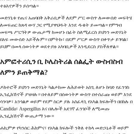
ተፅእኖዎችን ይሰጣል።
መድሃኒቱ የጤና አጠባበቅ አቅራቢዎች ለደም ሥር ውስጥ ለመውሰድ መፍትሄ
ለመፍጠር ከጸዳ ውሃ ጋር የሚያዋህዱት እንደ ዱቄት ይመጣል። የምግብ
መፍጫ ሥርዓትዎ ውጤታማ ከመሆኑ በፊት ስለሚፈርስ ይህንን መድሃኒት
በአፍ መውሰድ አይችሉም። በምትኩ፣ በደም ሥርዎ ውስጥ በቀጥታ ይገባል፣
ይህም በመላ ሰውነትዎ ወደተያዙ አካባቢዎች እንዲደርስ ያስችለዋል።
አምፎተሪሲን ቢ ኮሌስትሪል ሰልፌት ውስብስብ
ለምን ይጠቅማል?
ዶክተሮች ይህንን መድሃኒት ካልታከሙ ለሕይወት አስጊ ለሆኑ ከባድ የፈንገስ
ኢንፌክሽኖች ያዝዛሉ። በተለይም በሰውነትዎ ውስጥ በተሰራጩ ወይም እንደ
ሳንባዎ፣ አንጎልዎ ወይም የደም ስርዎ ያሉ አስፈላጊ የአካል ክፍሎችን በበከሉ በ
Candida፣ Aspergillus እና በሌሎች አደገኛ ፈንገሶች ለሚመጡ
ኢንፌክሽኖች ውጤታማ ነው።
ሐኪምዎ የካንሰር ሕክምና፣ የአካል ክፍሎች ንቅለ ተከላ መድኃኒቶች ወይም