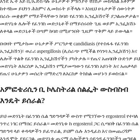
እንደ ኤች አይ ቪ/ኤድስ ባሉ ሁኔታዎች ምክንያት የበሽታ መከላከል አቅምዎ
ከተዳከመ ይህንን ሕክምና ሊመክሩት ይችላሉ። እነዚህ ሁኔታዎች ሰውነትዎ
በራሱ መቋቋም የማይችላቸውን ከባድ የፈንገስ ኢንፌክሽኖች ያጋልጡዎታል።
መድሃኒቱ ሌሎች የፈንገስ መድኃኒቶች በማይሰሩበት ጊዜ ወይም ኢንፌክሽኑ
ለቀላል መድኃኒቶች በጣም ከባድ በሚሆንበት ጊዜም ጥቅም ላይ ይውላል።
በብዛት የሚታከሙ ሁኔታዎች ሥርዓታዊ candidiasis (የተስፋፋ የፈንገስ
ኢንፌክሽን)፣ ወራሪ aspergillosis (ሊሰራጭ የሚችል የሳንባ ኢንፌክሽን) እና
ሌሎች ጥልቅ የፈንገስ ኢንፌክሽኖችን ያካትታሉ። የጤና አጠባበቅ ቡድንዎ ይህ
መድሃኒት ለእርስዎ ኢንፌክሽን የሚያመጣውን የፈንገስ አይነት እና አጠቃላይ
የጤና ሁኔታዎን መሰረት በማድረግ ለእርስዎ ትክክል መሆኑን ይወስናል።
አምፎቴሪሲን ቢ ኮሌስትሪል ሰልፌት ውስብስብ
እንዴት ይሰራል?
ይህ መድሃኒት በፈንገስ ሴል ግድግዳዎች ውስጥ የሚገኘውን ergosterol የተባለ
ንጥረ ነገር በማሰር ይሰራል። መድሃኒቱ ከ ergosterol ጋር ሲጣበቅ በፈንገስ ሴል
ግድግዳ ላይ ቀዳዳዎችን ይፈጥራል, ይህም ሴሉ እንዲፈስ እና በመጨረሻም
እንዲሞት ያደርጋል. መድሃኒቱ ጤናማ ሴሎችዎን ሳይጎዳ ፈንገሶችን መግደል