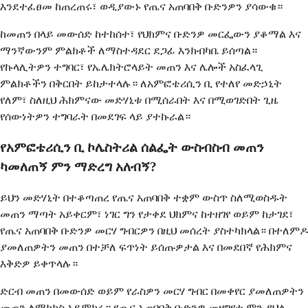
እንደተፈፀመ ከጠረጠሩ፣ ወዲያውኑ የጤና አጠባበቅ ቡድንዎን ያሳውቁ።
ከመጠን በላይ መውሰድ ከተከሰተ፣ የህክምና ቡድንዎ መርፌውን ያቆማል እና
ማንኛውንም ምልክቶች ለማስተዳደር ደጋፊ እንክብካቤ ይሰጣል።
የኩላሊትዎን ተግባር፣ የኤሌክትሮላይት መጠን እና ሌሎች አስፈላጊ
ምልክቶችን በቅርበት ይከታተላሉ። ለአምፎቴሪሲን ቢ የተለየ መድኃኒት
የለም፣ ስለዚህ ሕክምናው መድሃኒቱ በሚሰራበት እና በሚወገድበት ጊዜ
የሰውነትዎን ተግባራት በመደገፍ ላይ ያተኩራል።
የአምፎቴሪሲን ቢ ኮሌስትሪል ሰልፌት ውስብስብ መጠን
ካመለጠኝ ምን ማድረግ አለብኝ?
ይህን መድሃኒት በተቆጣጠረ የጤና አጠባበቅ ተቋም ውስጥ ስለሚወስዱት
መጠን ማጣት አይቀርም፣ ነገር ግን የታቀደ ህክምና ከተዘገየ ወይም ከታገደ፣
የጤና አጠባበቅ ቡድንዎ መርሃ ግብርዎን በዚህ መሰረት ያስተካክላል። በተለምዶ
ያመለጠዎትን መጠን በተቻለ ፍጥነት ይሰጡዎታል እና በመደበኛ የሕክምና
እቅድዎ ይቀጥላሉ።
ድርብ መጠን በመውሰድ ወይም የራስዎን መርሃ ግብር በመቀየር ያመለጠዎትን
መጠን ለማካካስ አይሞክሩ። የጤና አጠባበቅ ቡድንዎ መዘግየቱ ምን ያህል