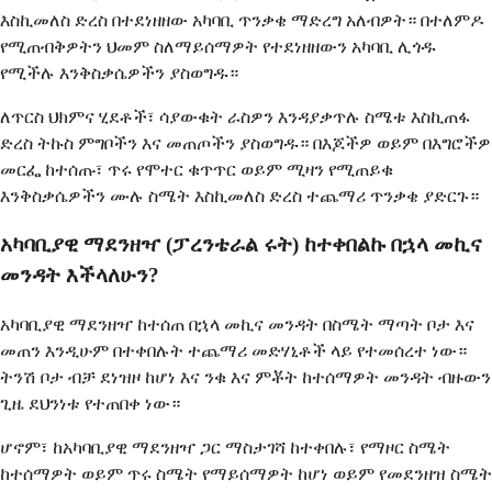
እስኪመለስ ድረስ በተደነዘዘው አካባቢ ጥንቃቄ ማድረግ አለብዎት። በተለምዶ
የሚጠብቅዎትን ህመም ስለማይሰማዎት የተደነዘዘውን አካባቢ ሊጎዱ
የሚችሉ እንቅስቃሴዎችን ያስወግዱ።
ለጥርስ ህክምና ሂደቶች፣ ሳያውቁት ራስዎን እንዳያቃጥሉ ስሜቱ እስኪጠፋ
ድረስ ትኩስ ምግቦችን እና መጠጦችን ያስወግዱ። በእጆችዎ ወይም በእግሮችዎ
መርፌ ከተሰጡ፣ ጥሩ የሞተር ቁጥጥር ወይም ሚዛን የሚጠይቁ
እንቅስቃሴዎችን ሙሉ ስሜት እስኪመለስ ድረስ ተጨማሪ ጥንቃቄ ያድርጉ።
አካባቢያዊ ማደንዘዣ (ፓረንቴራል ሩት) ከተቀበልኩ በኋላ መኪና
መንዳት እችላለሁን?
አካባቢያዊ ማደንዘዣ ከተሰጠ በኋላ መኪና መንዳት በስሜት ማጣት ቦታ እና
መጠን እንዲሁም በተቀበሉት ተጨማሪ መድሃኒቶች ላይ የተመሰረተ ነው።
ትንሽ ቦታ ብቻ ደነዝዞ ከሆነ እና ንቁ እና ምቾት ከተሰማዎት መንዳት ብዙውን
ጊዜ ደህንነቱ የተጠበቀ ነው።
ሆኖም፣ ከአካባቢያዊ ማደንዘዣ ጋር ማስታገሻ ከተቀበሉ፣ የማዞር ስሜት
ከተሰማዎት ወይም ጥሩ ስሜት የማይሰማዎት ከሆነ ወይም የመደንዘዝ ስሜት