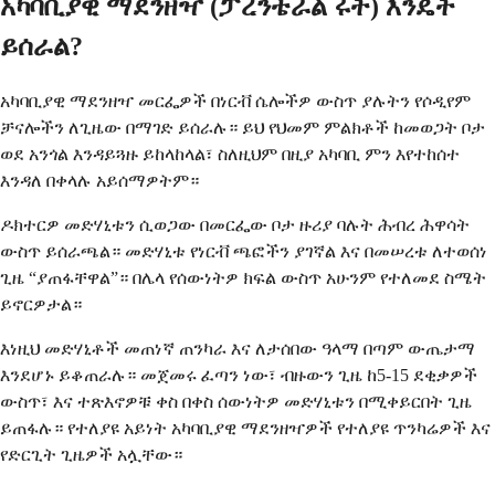
አካባቢያዊ ማደንዘዣ (ፓረንቴራል ሩት) እንዴት
ይሰራል?
አካባቢያዊ ማደንዘዣ መርፌዎች በነርቭ ሴሎችዎ ውስጥ ያሉትን የሶዲየም
ቻናሎችን ለጊዜው በማገድ ይሰራሉ። ይህ የህመም ምልክቶች ከመወጋት ቦታ
ወደ አንጎል እንዳይጓዙ ይከላከላል፣ ስለዚህም በዚያ አካባቢ ምን እየተከሰተ
እንዳለ በቀላሉ አይሰማዎትም።
ዶክተርዎ መድሃኒቱን ሲወጋው በመርፌው ቦታ ዙሪያ ባሉት ሕብረ ሕዋሳት
ውስጥ ይሰራጫል። መድሃኒቱ የነርቭ ጫፎችን ያገኛል እና በመሠረቱ ለተወሰነ
ጊዜ “ያጠፋቸዋል”። በሌላ የሰውነትዎ ክፍል ውስጥ አሁንም የተለመደ ስሜት
ይኖርዎታል።
እነዚህ መድሃኒቶች መጠነኛ ጠንካራ እና ለታሰበው ዓላማ በጣም ውጤታማ
እንደሆኑ ይቆጠራሉ። መጀመሩ ፈጣን ነው፣ ብዙውን ጊዜ ከ5-15 ደቂቃዎች
ውስጥ፣ እና ተጽእኖዎቹ ቀስ በቀስ ሰውነትዎ መድሃኒቱን በሚቀይርበት ጊዜ
ይጠፋሉ። የተለያዩ አይነት አካባቢያዊ ማደንዘዣዎች የተለያዩ ጥንካሬዎች እና
የድርጊት ጊዜዎች አሏቸው።