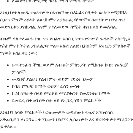
ለመድሃኒቱ ስሜታዊ ከሆኑ ትንሽ የማዞር ስሜት
እነዚህ የተለመዱ ተፅዕኖዎች በአብዛኛው በ24-48 ሰዓታት ውስጥ የሚሻሻሉ
ሲሆን ምንም አይነት ልዩ ህክምና አያስፈልጋቸውም። ሰውነትዎ በተፈጥሮ
መድሃኒቱን ያስኬዳል, እናም የተለመደው ስሜት ቀስ በቀስ ይመለሳል.
ብዙም ያልተለመዱ ነገር ግን ይበልጥ አሳሳቢ የሆኑ የጎንዮሽ ጉዳቶች አስቸኳይ
የሕክምና ክትትል ያስፈልጋቸዋል። አልፎ አልፎ ቢከሰትም እነዚህን ምልክቶች
ማወቅ አስፈላጊ ነው:
በመተንፈስ ችግር ወይም እብጠት ምክንያት የሚከሰቱ ከባድ የአለርጂ
ምላሾች
መደበኛ ያልሆነ የልብ ምት ወይም የደረት ህመም
ከባድ የማዞር ስሜት ወይም ራስን መሳት
ከ24 ሰዓታት በላይ የሚቆይ የማያቋርጥ የመደንዘዝ ስሜት
በመርፌ በተወጉበት ቦታ ላይ የኢንፌክሽን ምልክቶች
እነዚህን ከባድ ምልክቶች ካጋጠሙዎት ወዲያውኑ የጤና እንክብካቤ
አቅራቢዎን ያነጋግሩ። ተገቢውን ህክምና ሊሰጡዎት እና ደህንነትዎን ማረጋገጥ
ይችላሉ።