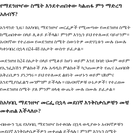
የማደንዘዣው ስሜት እንደተጠበቀው ካልጠፋ ምን ማድረግ
አለብኝ?
አንዳንድ ጊዜ፣ ከአካባቢ ማደንዘዣ መርፌዎች የሚመጣው የመደንዘዝ ስሜት
ከሚጠበቀው በላይ ሊቆይ ይችላል፣ ምንም እንኳን ይህ የተለመደ ባይሆንም።
አብዛኛው የተራዘመ የመደንዘዝ ስሜት ሰውነትዎ መድሃኒቱን ሙሉ በሙሉ
ካቀነባበረ በኋላ በ24-48 ሰአታት ውስጥ ይፈታል።
መደንዘዝ ከ24 ሰአታት በላይ የሚቆይ ከሆነ ወይም እንደ ከባድ ህመም ወይም
የኢንፌክሽን ምልክቶች ያሉ አዳዲስ ምልክቶች ካጋጠሙዎት የጤና አጠባበቅ
አቅራቢዎን ያነጋግሩ። ይህ የተለመደ ልዩነት መሆኑን ወይም ህክምና
እንደሚያስፈልግ መገምገም ይችላሉ። በአብዛኛዎቹ ሁኔታዎች፣ የተራዘመ
የመደንዘዝ ስሜት ያለ ምንም ዘላቂ ውጤት ሙሉ በሙሉ ይፈታል።
ከአካባቢ ማደንዘዣ መርፌ በኋላ መደበኛ እንቅስቃሴዎቼን መቼ
መቀጠል እችላለሁ?
ብዙውን ጊዜ የአካባቢ ማደንዘዣ ከተቀበሉ በኋላ ወዲያውኑ አብዛኛዎቹን
መደበኛ እንቅስቃሴዎችዎን መቀጠል ይችላሉ፣ ምንም እንኳን ስሜት