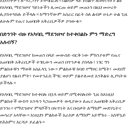
ደህንነትዎን ለማረጋገጥ ይተባበራሉ። በልብዎ ላይ ይበልጥ ለስላሳ የሆኑ ልዩ
የአካባቢ ማደንዘዣ ዓይነቶችን ሊመርጡ ወይም መጠኑን በዚህ መሠረት
ሊያስተካክሉ ይችላሉ። ከማንኛውም አሰራር በፊት ስለ ልብዎ ሁኔታ ሁል ጊዜ
ለሁሉም የጤና አጠባበቅ አቅራቢዎችዎ ያሳውቁ።
በድንገት ብዙ የአካባቢ ማደንዘዣ ከተቀበልኩ ምን ማድረግ
አለብኝ?
የአካባቢ ማደንዘዣ ከመጠን በላይ መውሰድ ብርቅ ነው ምክንያቱም የጤና
አጠባበቅ አቅራቢዎች ተገቢውን መጠን በጥንቃቄ ያሰላሉ፣ ነገር ግን
ምልክቶቹን ማወቅ አስፈላጊ ነው። ምልክቶቹ ከባድ የማዞር ስሜት፣ መደበኛ
ያልሆነ የልብ ምት፣ የመተንፈስ ችግር ወይም ያልተለመደ እንቅልፍ ሊያካትቱ
ይችላሉ።
የአካባቢ ማደንዘዣ ከተቀበሉ በኋላ ወይም በሚቀበሉበት ጊዜ ከእነዚህ
ምልክቶች ውስጥ አንዱን ካጋጠመዎት ወዲያውኑ ለጤና አጠባበቅ አቅራቢዎ
ይንገሩ። የማደንዘዣ ምላሾችን በፍጥነት እና በብቃት ለማከም መድሃኒትና
መሳሪያ አላቸው። እነዚህን ምልክቶች እራስዎ ለማከም አይሞክሩ - አስቸኳይ
የሕክምና እርዳታ ይፈልጉ።