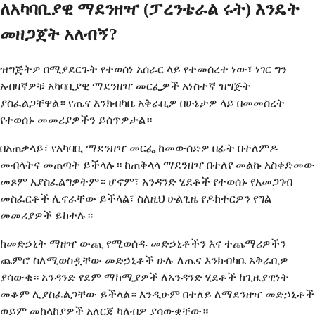
ለአካባቢያዊ ማደንዘዣ (ፓረንቴራል ሩት) እንዴት
መዘጋጀት አለብኝ?
ዝግጅትዎ በሚያደርጉት የተወሰነ አሰራር ላይ የተመሰረተ ነው፣ ነገር ግን
አብዛኛዎቹ አካባቢያዊ ማደንዘዣ መርፌዎች አነስተኛ ዝግጅት
ያስፈልጋቸዋል። የጤና እንክብካቤ አቅራቢዎ በሁኔታዎ ላይ በመመስረት
የተወሰኑ መመሪያዎችን ይሰጥዎታል።
በአጠቃላይ፣ የአካባቢ ማደንዘዣ መርፌ ከመውሰድዎ በፊት በተለምዶ
መብላትና መጠጣት ይችላሉ። ከጠቅላላ ማደንዘዣ በተለየ መልኩ አስቀድመው
መጾም አያስፈልግዎትም። ሆኖም፣ አንዳንድ ሂደቶች የተወሰኑ የአመጋገብ
መስፈርቶች ሊኖራቸው ይችላል፣ ስለዚህ ሁልጊዜ የዶክተርዎን የግል
መመሪያዎች ይከተሉ።
ከመድኃኒት ማዘዣ ውጪ የሚወሰዱ መድኃኒቶችን እና ተጨማሪዎችን
ጨምሮ ስለሚወስዷቸው መድኃኒቶች ሁሉ ለጤና እንክብካቤ አቅራቢዎ
ያሳውቁ። አንዳንድ የደም ማከሚያዎች ለአንዳንድ ሂደቶች ከጊዜያዊነት
መቆም ሊያስፈልጋቸው ይችላል። እንዲሁም በተለይ ለማደንዘዣ መድኃኒቶች
ወይም መከላከያዎች አለርጂ ካለብዎ ያሳውቋቸው።