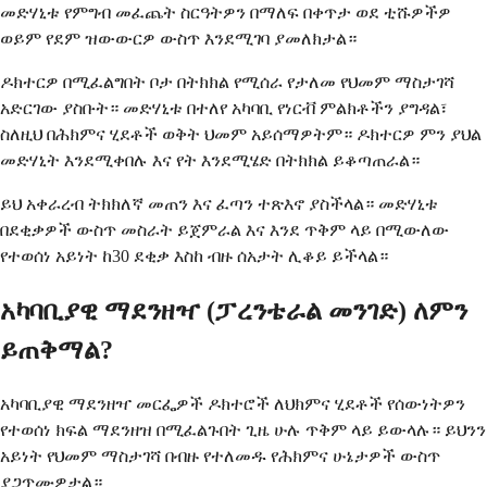
መድሃኒቱ የምግብ መፈጨት ስርዓትዎን በማለፍ በቀጥታ ወደ ቲሹዎችዎ
ወይም የደም ዝውውርዎ ውስጥ እንደሚገባ ያመለክታል።
ዶክተርዎ በሚፈልግበት ቦታ በትክክል የሚሰራ የታለመ የህመም ማስታገሻ
አድርገው ያስቡት። መድሃኒቱ በተለየ አካባቢ የነርቭ ምልክቶችን ያግዳል፣
ስለዚህ በሕክምና ሂደቶች ወቅት ህመም አይሰማዎትም። ዶክተርዎ ምን ያህል
መድሃኒት እንደሚቀበሉ እና የት እንደሚሄድ በትክክል ይቆጣጠራል።
ይህ አቀራረብ ትክክለኛ መጠን እና ፈጣን ተጽእኖ ያስችላል። መድሃኒቱ
በደቂቃዎች ውስጥ መስራት ይጀምራል እና እንደ ጥቅም ላይ በሚውለው
የተወሰነ አይነት ከ30 ደቂቃ እስከ ብዙ ሰአታት ሊቆይ ይችላል።
አካባቢያዊ ማደንዘዣ (ፓረንቴራል መንገድ) ለምን
ይጠቅማል?
አካባቢያዊ ማደንዘዣ መርፌዎች ዶክተሮች ለህክምና ሂደቶች የሰውነትዎን
የተወሰነ ክፍል ማደንዘዝ በሚፈልጉበት ጊዜ ሁሉ ጥቅም ላይ ይውላሉ። ይህንን
አይነት የህመም ማስታገሻ በብዙ የተለመዱ የሕክምና ሁኔታዎች ውስጥ
ያጋጥሙዎታል።