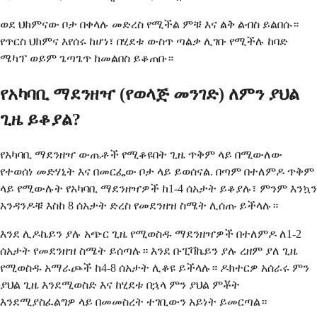
ወደ ህክምናው ቦታ በቀላሉ መድረስ የሚችል ምቹ እና ልቅ ልብስ ይልበሱ።
የጥርስ ህክምና እየሰሩ ከሆነ፣ በሂደቱ ውስጥ ጣልቃ ሊገቡ የሚችሉ ከባድ
ሜካፕ ወይም ጌጣጌጥ ከመልበስ ይቆጠቡ።
የአካባቢ ማደንዘዣ (የወላጅ መንገድ) ለምን ያህል
ጊዜ ይቆያል?
የአካባቢ ማደንዘዣ ውጤቶች የሚቆዩበት ጊዜ ጥቅም ላይ በሚውለው
የተወሰነ መድሃኒት እና በመርፌው ቦታ ላይ ይወሰናል. በጣም በተለምዶ ጥቅም
ላይ የሚውሉት የአካባቢ ማደንዘዣዎች ከ1-4 ሰአታት ይቆያሉ፣ ምንም እንኳን
አንዳንዶቹ እስከ 8 ሰአታት ድረስ የመደንዘዝ ስሜት ሊሰጡ ይችላሉ።
እንደ ሊዶኬይን ያሉ አጭር ጊዜ የሚወስዱ ማደንዘዣዎች በተለምዶ ለ1-2
ሰአታት የመደንዘዝ ስሜት ይሰጣሉ። እንደ ቡፒቫኬይን ያሉ ረዘም ያለ ጊዜ
የሚወስዱ አማራጮች ከ4-8 ሰአታት ሊቆዩ ይችላሉ። ዶክተርዎ አሰራሩ ምን
ያህል ጊዜ እንደሚወስድ እና ከሂደቱ በኋላ ምን ያህል ምቾት
እንደሚያስፈልግዎ ላይ በመመስረት ተገቢውን አይነት ይመርጣል።