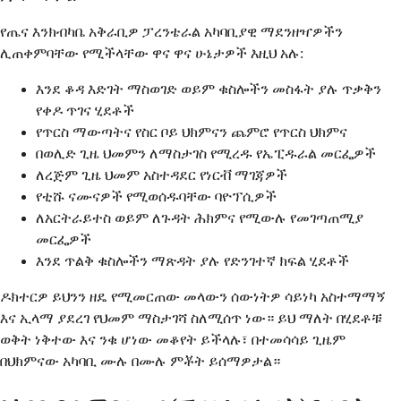
የጤና እንክብካቤ አቅራቢዎ ፓረንቴራል አካባቢያዊ ማደንዘዣዎችን
ሊጠቀምባቸው የሚችላቸው ዋና ዋና ሁኔታዎች እዚህ አሉ:
እንደ ቆዳ እድገት ማስወገድ ወይም ቁስሎችን መስፋት ያሉ ጥቃቅን
የቀዶ ጥገና ሂደቶች
የጥርስ ማውጣትና የስር ቦይ ህክምናን ጨምሮ የጥርስ ህክምና
በወሊድ ጊዜ ህመምን ለማስታገስ የሚረዱ የኤፒዱራል መርፌዎች
ለረጅም ጊዜ ህመም አስተዳደር የነርቭ ማገጃዎች
የቲሹ ናሙናዎች የሚወሰዱባቸው ባዮፕሲዎች
ለአርትራይተስ ወይም ለጉዳት ሕክምና የሚውሉ የመገጣጠሚያ
መርፌዎች
እንደ ጥልቅ ቁስሎችን ማጽዳት ያሉ የድንገተኛ ክፍል ሂደቶች
ዶክተርዎ ይህንን ዘዴ የሚመርጠው መላውን ሰውነትዎ ሳይነካ አስተማማኝ
እና ኢላማ ያደረገ የህመም ማስታገሻ ስለሚሰጥ ነው። ይህ ማለት በሂደቶቹ
ወቅት ነቅተው እና ንቁ ሆነው መቆየት ይችላሉ፣ በተመሳሳይ ጊዜም
በህክምናው አካባቢ ሙሉ በሙሉ ምቾት ይሰማዎታል።