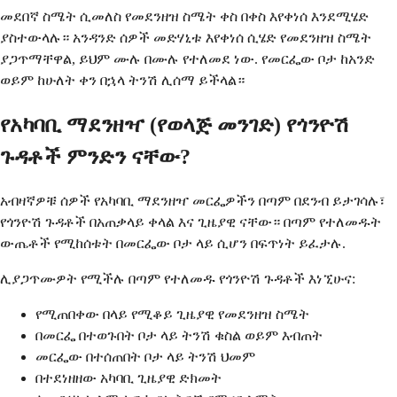
መደበኛ ስሜት ሲመለስ የመደንዘዝ ስሜት ቀስ በቀስ እየቀነሰ እንደሚሄድ
ያስተውላሉ። አንዳንድ ሰዎች መድሃኒቱ እየቀነሰ ሲሄድ የመደንዘዝ ስሜት
ያጋጥማቸዋል, ይህም ሙሉ በሙሉ የተለመደ ነው. የመርፌው ቦታ ከአንድ
ወይም ከሁለት ቀን በኋላ ትንሽ ሊሰማ ይችላል።
የአካባቢ ማደንዘዣ (የወላጅ መንገድ) የጎንዮሽ
ጉዳቶች ምንድን ናቸው?
አብዛኛዎቹ ሰዎች የአካባቢ ማደንዘዣ መርፌዎችን በጣም በደንብ ይታገሳሉ፣
የጎንዮሽ ጉዳቶች በአጠቃላይ ቀላል እና ጊዜያዊ ናቸው። በጣም የተለመዱት
ውጤቶች የሚከሰቱት በመርፌው ቦታ ላይ ሲሆን በፍጥነት ይፈታሉ.
ሊያጋጥሙዎት የሚችሉ በጣም የተለመዱ የጎንዮሽ ጉዳቶች እነኚሁና:
የሚጠበቀው በላይ የሚቆይ ጊዜያዊ የመደንዘዝ ስሜት
በመርፌ በተወጉበት ቦታ ላይ ትንሽ ቁስል ወይም እብጠት
መርፌው በተሰጠበት ቦታ ላይ ትንሽ ህመም
በተደነዘዘው አካባቢ ጊዜያዊ ድክመት