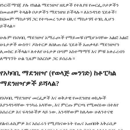
የነርቭ ማገጃ ያሉ የክልል ማደንዘዣ ዘዴዎች የተለያዩ የመርፌ ቦታዎችን
በመጠቀም ትላልቅ ቦታዎችን ማደንዘዝ ይችላሉ። ለአንዳንድ ሂደቶች፣
ከህመም ማስታገሻ ጋር የተጣመረ ንቃተ ህሊና ማስታገሻ ተገቢ ሊሆን
ይችላል።
ሁሉም የአካባቢ ማደንዘዣ አማራጮች የማይመቹ በሚሆኑባቸው አልፎ አልፎ
ሁኔታዎች ውስጥ፣ ዶክተርዎ ለበለጠ ሰፊ ሂደቶች አጠቃላይ ማደንዘዣን
ሊመክር ይችላል። ለተለየ ሁኔታዎ በጣም አስተማማኝ እና ምቹ አቀራረብን
ለማግኘት ሁል ጊዜም ከእርስዎ ጋር ይሰራሉ።
የአካባቢ ማደንዘዣ (የወላጅ መንገድ) ከቶፒካል
ማደንዘዣዎች ይሻላል?
የአካባቢ ማደንዘዣ መርፌዎች እና ወቅታዊ የመደንዘዝ ወኪሎች
እያንዳንዳቸው ጥንካሬ አላቸው, እና ምርጡ ምርጫ የሚወሰነው በተለየ
አሰራርዎ እና ፍላጎቶችዎ ላይ ነው. አንዳቸውም ከሌላው ሁለንተናዊ
የልብ ሐኪምዎ እና አሰራሩን የሚያከናውኑት የጤና አጠባበቅ አቅራቢዎ