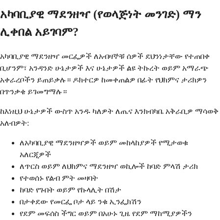
አካባቢያዊ ማደንዘዣ (የወላጅነት መንገድ) ማን
ሊቀበል አይገባም?
አካባቢያዊ ማደንዘዣ መርፌዎች ለአብዛኞቹ ሰዎች ደህንነታቸው የተጠበቀ
ቢሆንም፣ አንዳንድ ሁኔታዎች እና ሁኔታዎች ልዩ ትኩረት ወይም አማራጭ
አቀራረቦችን ይጠይቃሉ። ዶክተርዎ ከመቀጠልዎ በፊት የህክምና ታሪክዎን
በጥንቃቄ ይገመግማሉ።
ከእነዚህ ሁኔታዎች ውስጥ አንዱ ካለዎት ለጤና እንክብካቤ አቅራቢዎ ማሳወቅ
አለብዎት:
ለአካባቢያዊ ማደንዘዣዎች ወይም መከላከያዎች የሚታወቁ
አለርጂዎች
ለጥርስ ወይም ለህክምና ማደንዘዣ ወኪሎች ከባድ ምላሽ ታሪክ
የተወሰኑ የልብ ምት መዛባት
ከባድ የጉበት ወይም የኩላሊት በሽታ
በታቀደው የመርፌ ቦታ ላይ ንቁ ኢንፌክሽን
የደም መፍሰስ ችግር ወይም በአሁኑ ጊዜ የደም ማከሚያዎችን