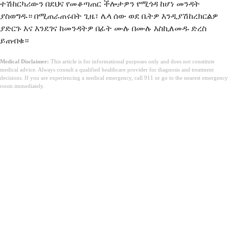
ተሽከርካሪውን በደህና የመቆጣጠር ችሎታዎን የሚጎዳ ከሆነ መንዳት
ያስወግዱ። በሚጠራጠሩበት ጊዜ፣ ሌላ ሰው ወደ ቤትዎ እንዲያሽከረክርልዎ
ያድርጉ እና እንደገና ከመንዳትዎ በፊት ሙሉ በሙሉ እስኪለመዱ ድረስ
ይጠብቁ።
Medical Disclaimer:
This article is for informational purposes only and does not constitute
medical advice. Always consult a qualified healthcare provider for diagnosis and treatment
decisions. If you are experiencing a medical emergency, call 911 or go to the nearest emergency
room immediately.