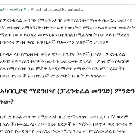
ቤት
መድሃኒቶች
Anesthetic Local Parenteral Route
በፓረንቴራል መንገድ የሚሰጥ አካባቢያዊ ማደንዘዣ ማለት በመርፌ ወይም በ
IV መስመር አማካኝነት በቀጥታ ወደ ሰውነትዎ የሚወጋ የመደንዘዣ መድሃኒት
ማለት ነው። ይህ ዘዴ መድሃኒቱን በትክክል በሚፈለግበት ቦታ ላይ በማድረስ
በሰውነትዎ በተወሰኑ አካባቢዎች የህመም ምልክቶችን ያግዳል።
በቆዳዎ ላይ ከሚቀቡት ወቅታዊ የመደንዘዣ ቅባቶች በተለየ፣ ፓረንቴራል
አካባቢያዊ ማደንዘዣዎች ከውስጥ ወደ ውጭ ይሰራሉ። ዶክተሮች በእርስዎ
ላይ በሚሰሩበት ጊዜ ምቾት እንዲሰማዎት ለማድረግ በሕክምና ሂደቶች፣
በቀዶ ጥገናዎች እና በጥርሶች ሥራ ወቅት በብዛት ያገለግላሉ።
አካባቢያዊ ማደንዘዣ (ፓረንቴራል መንገድ) ምንድን
ነው?
በፓረንቴራል መንገድ የሚሰጥ አካባቢያዊ ማደንዘዣ በመርፌ፣ በ IV ወይም
በሌሎች በመርፌ ላይ የተመሰረቱ ዘዴዎች አማካኝነት በቀጥታ ወደ ሰውነትዎ
የሚሰጥ የመደንዘዣ መድሃኒት ነው። “ፓረንቴራል” የሚለው ቃል በቀላሉ