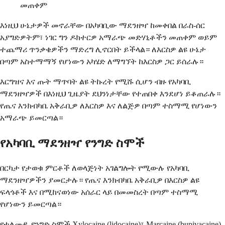
መጠቀም
እነዚህ ሁኔታዎች መኖራቸው በአካባቢው ማደንዘዣ ከመቀበል በራስ-ሰር
አያግድዎትም፣ ነገር ግን ዶክተርዎ አማራጭ መድሃኒቶችን መጠቀም ወይም
ተጨማሪ ጥንቃቄዎችን ማድረግ ሊኖርበት ይችላል። ለእርስዎ ልዩ ሁኔታ
በጣም አስተማማኝ የሆነውን አካሄድ ለማግኘት ከእርስዎ ጋር ይሰራሉ።
እርግዝና እና ጡት ማጥባት ልዩ ትኩረት የሚሹ ሲሆን ብዙ የአካባቢ
ማደንዘዣዎች በእነዚህ ጊዜያት ደህንነታቸው የተጠበቀ እንደሆነ ይቆጠራሉ።
የጤና እንክብካቤ አቅራቢዎ ለእርስዎ እና ለልጅዎ በጣም ተስማሚ የሆነውን
አማራጭ ይመርጣል።
የአካባቢ ማደንዘዣ የንግድ ስሞች
በርካታ የታወቁ ምርቶች ለወላጅነት አገልግሎት የሚውሉ የአካባቢ
ማደንዘዣዎችን ያመርታሉ። የጤና እንክብካቤ አቅራቢዎ በእርስዎ ልዩ
ፍላጎቶች እና በሚከናወነው አሰራር ላይ በመመስረት በጣም ተስማሚ
የሆነውን ይመርጣል።
የተለመዱ የንግድ ስሞች Xylocaine (lidocaine)፣ Marcaine (bupivacaine)