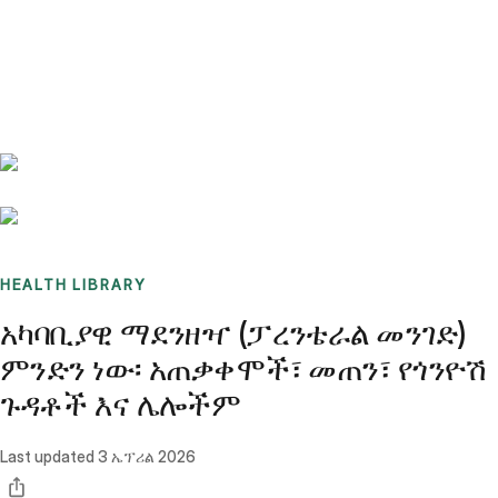
Benchmarks
Stories
FAQ
Sign up / Log in
HEALTH LIBRARY
አካባቢያዊ ማደንዘዣ (ፓረንቴራል መንገድ)
ምንድን ነው፡ አጠቃቀሞች፣ መጠን፣ የጎንዮሽ
ጉዳቶች እና ሌሎችም
Last updated
3 ኤፕሪል 2026