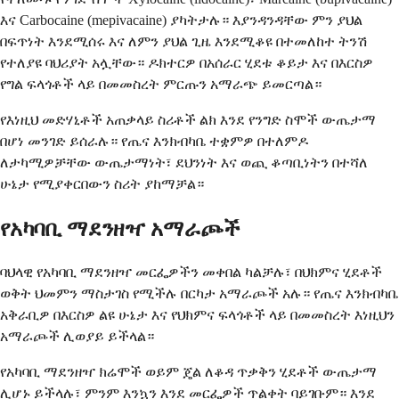
እና Carbocaine (mepivacaine) ያካትታሉ። እያንዳንዳቸው ምን ያህል
በፍጥነት እንደሚሰሩ እና ለምን ያህል ጊዜ እንደሚቆዩ በተመለከተ ትንሽ
የተለያዩ ባህሪያት አሏቸው። ዶክተርዎ በአሰራር ሂደቱ ቆይታ እና በእርስዎ
የግል ፍላጎቶች ላይ በመመስረት ምርጡን አማራጭ ይመርጣል።
የእነዚህ መድሃኒቶች አጠቃላይ ስሪቶች ልክ እንደ የንግድ ስሞች ውጤታማ
በሆነ መንገድ ይሰራሉ። የጤና እንክብካቤ ተቋምዎ በተለምዶ
ለታካሚዎቻቸው ውጤታማነት፣ ደህንነት እና ወጪ ቆጣቢነትን በተሻለ
ሁኔታ የሚያቀርበውን ስሪት ያከማቻል።
የአካባቢ ማደንዘዣ አማራጮች
ባህላዊ የአካባቢ ማደንዘዣ መርፌዎችን መቀበል ካልቻሉ፣ በህክምና ሂደቶች
ወቅት ህመምን ማስታገስ የሚችሉ በርካታ አማራጮች አሉ። የጤና እንክብካቤ
አቅራቢዎ በእርስዎ ልዩ ሁኔታ እና የህክምና ፍላጎቶች ላይ በመመስረት እነዚህን
አማራጮች ሊወያይ ይችላል።
የአካባቢ ማደንዘዣ ክሬሞች ወይም ጄል ለቆዳ ጥቃቅን ሂደቶች ውጤታማ
ሊሆኑ ይችላሉ፣ ምንም እንኳን እንደ መርፌዎች ጥልቀት ባይገቡም። እንደ