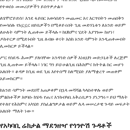
የተወሰኑ መመሪያዎችን ይሰጥዎታል።
ለሄሞሮይድስ፣ እንደ ፋይበር አወሳሰድን መጨመር እና እርጥበትን መጠበቅን
የመሳሰሉ የአኗኗር ዘይቤዎችን በሚቀይሩበት ጊዜ መድሃኒቱን ለአንድ ወይም
ለሁለት ሳምንት ሊጠቀሙ ይችላሉ። ከህክምና ሂደት እያገገሙ ከሆነ፣
ዶክተርዎ በሚድኑበት ጊዜ ለብዙ ቀናት እስከ አንድ ሳምንት እንዲጠቀሙበት
ሊመክርዎ ይችላል።
ሥር የሰደዱ ሕመም ያለባቸው አንዳንድ ሰዎች እነዚህን መድኃኒቶች ለረጅም
ጊዜ ሊጠቀሙ ይችላሉ፣ ነገር ግን ይህ ሁልጊዜ በሕክምና ክትትል ስር መሆን
አለበት። ቆዳዎ ከጊዜ ወደ ጊዜ እየተሰማ ስለሚሄድ ያለማቋረጥ መጠቀም
አይመከርም።
ከአንድ ሳምንት መደበኛ አጠቃቀም በኋላ መሻሻል ካላስተዋሉ ወይም
ምልክቶችዎ እየባሱ ከሄዱ የጤና እንክብካቤ አቅራቢዎን ያነጋግሩ። ይህ ማለት
የተለየ የሕክምና አካሄድ ያስፈልግዎታል ወይም ሌላ መሠረታዊ ጉዳይ መፍታት
አለበት ማለት ነው።
የአካባቢ ሬክታል ማደንዘዣ የጎንዮሽ ጉዳቶች