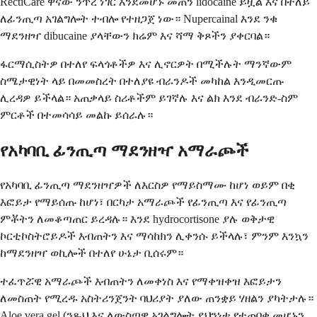
RectiCare ዋናው ንጥረ ነገር እንደመሆኑ መጠን lidocaine ይዟል እና በተለይ
ለፊንጢጣ አገልግሎት ተብሎ የተዘጋጀ ነው። Nupercainal እንደ ንቁ
ማደንዘዣ dibucaine ያላቸውን ክሬም እና ሻማ ቅጾችን ያቀርባል።
ፋርማሲስትዎ በተለየ ፍላጎቶችዎ እና ሊኖርዎት በሚችሉት ማንኛውም
ስሜታዊነት ላይ በመመስረት በተለያዩ ብራንዶች መካከል እንዲመርጡ
ሊረዳዎ ይችላል። አጠቃላይ ስሪቶችም ይገኛሉ እና ልክ እንደ ብራንድ-ስም
ምርቶች በተመሳሳይ መልኩ ይሰራሉ።
የአካባቢ ፊንጢጣ ማደንዘዣ አማራጮች
የአካባቢ ፊንጢጣ ማደንዘዣዎች ለእርስዎ የማይስማሙ ከሆነ ወይም በቂ
እፎይታ የማይሰጡ ከሆነ፣ በርካታ አማራጮች የፊንጢጣ እና የፊንጢጣ
ምቾትን ለመቆጣጠር ይረዳሉ። እንደ hydrocortisone ያሉ ወቅታዊ
ኮርቲኮስትሮይዶች እብጠትን እና ማሳከክን ሊቀንሱ ይችላሉ፣ ምንም እንኳን
ከማደንዘዣ ወኪሎች በተለየ ሁኔታ ቢሰሩም።
ተፈጥሯዊ አማራጮች እብጠትን ለመቀነስ እና የማቀዝቀዝ እፎይታን
ለመስጠት የሚረዱ አስትሪንጀንት ባህሪያት ያለው ጠንቋይ ሃዘልን ያካትታሉ።
Aloe vera gel (ንጹህ እና ለውስጣዊ አገልግሎት ደህንነቱ የተጠበቀ መሆኑን