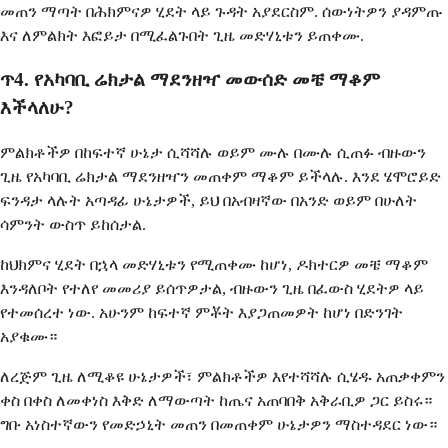
መጠን ማጣት በሕክምናዎ ሂደት ላይ ጉዳት አያደርስም. ሰውነትዎን ያዳምጡ
እና ለምልክት እፎይታ በሚፈልጉበት ጊዜ መድሃኒቱን ይጠቀሙ.
ጥ4. የአካባቢ ሬክታል ማደንዘዣ መውሰድ መቼ ማቆም
እችላለሁ?
ምልክቶችዎ በከፍተኛ ሁኔታ ሲሻሻሉ ወይም ሙሉ በሙሉ ሲጠፉ ብዙውን
ጊዜ የአካባቢ ሬክታል ማደንዘዣን መጠቀም ማቆም ይችላሉ. እንደ ሄሞሮይድ
ፍንዳታ ላሉት አጣዳፊ ሁኔታዎች, ይህ በአብዛኛው በአንድ ወይም በሁለት
ሳምንት ውስጥ ይከሰታል.
ከህክምና ሂደት በኋላ መድሃኒቱን የሚጠቀሙ ከሆነ, ዶክተርዎ መቼ ማቆም
እንዳለቦት የተለየ መመሪያ ይሰጥዎታል, ብዙውን ጊዜ በፈውስ ሂደትዎ ላይ
የተመሰረተ ነው. አሁንም ከፍተኛ ምቾት እያጋጠመዎት ከሆነ በድንገት
አያቁሙ።
ለረጅም ጊዜ ለሚቆዩ ሁኔታዎች፣ ምልክቶችዎ እየተሻሻሉ ሲሄዱ አጠቃቀምን
ቀስ በቀስ ለመቀነስ እቅድ ለማውጣት ከጤና አጠባበቅ አቅራቢዎ ጋር ይስሩ።
ግቡ አነስተኛውን የመድኃኒት መጠን በመጠቀም ሁኔታዎን ማስተዳደር ነው።