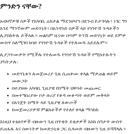
ምንድን ናቸው?
አብዛኛዎቹ ሰዎች የአካባቢ ሬክታል ማደንዘዣን በደንብ ይታገሳሉ፣ ነገር ግን
እንደ ማንኛውም መድሃኒት፣ በአንዳንድ ሰዎች ላይ የጎንዮሽ ጉዳቶችን
ሊያስከትሉ ይችላሉ። መልካም ዜናው በጣም ትንሽ መድሃኒት ወደ ደምዎ
ውስጥ ስለሚገባ ከባድ የጎንዮሽ ጉዳቶች የተለመዱ አይደሉም።
ሊያጋጥሙዎት የሚችሉ የተለመዱ የጎንዮሽ ጉዳቶች የሚከተሉትን
ያካትታሉ:
መድሃኒቱን ለመጀመሪያ ጊዜ ሲጠቀሙ ቀላል ማቃጠል ወይም
መውጋት
በተያዘው አካባቢ ጊዜያዊ የስሜት ህዋሳት መጨመር
በመተግበሪያው ቦታ ዙሪያ የቆዳ መቆጣት ወይም መቅላት
በአንጀት ስሜት ላይ ጊዜያዊ ለውጦች
ከመጀመሪያዎቹ ምልክቶችዎ የተለየ ቀላል ማሳከክ
እነዚህ ተፅዕኖዎች ብዙውን ጊዜ በጥቂት ደቂቃዎች እስከ ሰዓታት ውስጥ
ይጠፋሉ እና ሰውነትዎ ከመድኃኒቱ ጋር ሲላመድ ብዙውን ጊዜ ይሻሻላሉ።