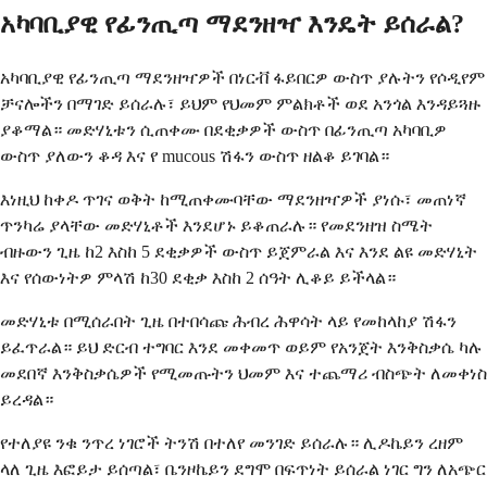
አካባቢያዊ የፊንጢጣ ማደንዘዣ እንዴት ይሰራል?
አካባቢያዊ የፊንጢጣ ማደንዘዣዎች በነርቭ ፋይበርዎ ውስጥ ያሉትን የሶዲየም
ቻናሎችን በማገድ ይሰራሉ፣ ይህም የህመም ምልክቶች ወደ አንጎል እንዳይጓዙ
ያቆማል። መድሃኒቱን ሲጠቀሙ በደቂቃዎች ውስጥ በፊንጢጣ አካባቢዎ
ውስጥ ያለውን ቆዳ እና የ mucous ሽፋን ውስጥ ዘልቆ ይገባል።
እነዚህ ከቀዶ ጥገና ወቅት ከሚጠቀሙባቸው ማደንዘዣዎች ያነሱ፣ መጠነኛ
ጥንካሬ ያላቸው መድሃኒቶች እንደሆኑ ይቆጠራሉ። የመደንዘዝ ስሜት
ብዙውን ጊዜ ከ2 እስከ 5 ደቂቃዎች ውስጥ ይጀምራል እና እንደ ልዩ መድሃኒት
እና የሰውነትዎ ምላሽ ከ30 ደቂቃ እስከ 2 ሰዓት ሊቆይ ይችላል።
መድሃኒቱ በሚሰራበት ጊዜ በተበሳጩ ሕብረ ሕዋሳት ላይ የመከላከያ ሽፋን
ይፈጥራል። ይህ ድርብ ተግባር እንደ መቀመጥ ወይም የአንጀት እንቅስቃሴ ካሉ
መደበኛ እንቅስቃሴዎች የሚመጡትን ህመም እና ተጨማሪ ብስጭት ለመቀነስ
ይረዳል።
የተለያዩ ንቁ ንጥረ ነገሮች ትንሽ በተለየ መንገድ ይሰራሉ። ሊዶኬይን ረዘም
ላለ ጊዜ እፎይታ ይሰጣል፣ ቤንዞኬይን ደግሞ በፍጥነት ይሰራል ነገር ግን ለአጭር