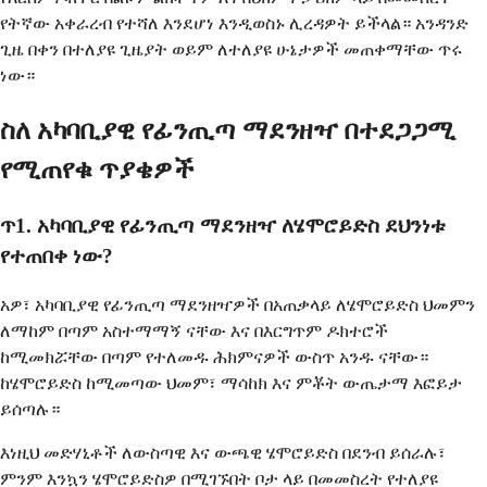
የትኛው አቀራረብ የተሻለ እንደሆነ እንዲወስኑ ሊረዳዎት ይችላል። አንዳንድ
ጊዜ በቀን በተለያዩ ጊዜያት ወይም ለተለያዩ ሁኔታዎች መጠቀማቸው ጥሩ
ነው።
ስለ አካባቢያዊ የፊንጢጣ ማደንዘዣ በተደጋጋሚ
የሚጠየቁ ጥያቄዎች
ጥ1. አካባቢያዊ የፊንጢጣ ማደንዘዣ ለሄሞሮይድስ ደህንነቱ
የተጠበቀ ነው?
አዎ፣ አካባቢያዊ የፊንጢጣ ማደንዘዣዎች በአጠቃላይ ለሄሞሮይድስ ህመምን
ለማከም በጣም አስተማማኝ ናቸው እና በእርግጥም ዶክተሮች
ከሚመክሯቸው በጣም የተለመዱ ሕክምናዎች ውስጥ አንዱ ናቸው።
ከሄሞሮይድስ ከሚመጣው ህመም፣ ማሳከክ እና ምቾት ውጤታማ እፎይታ
ይሰጣሉ።
እነዚህ መድሃኒቶች ለውስጣዊ እና ውጫዊ ሄሞሮይድስ በደንብ ይሰራሉ፣
ምንም እንኳን ሄሞሮይድስዎ በሚገኙበት ቦታ ላይ በመመስረት የተለያዩ