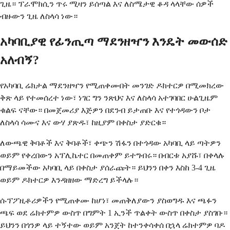
ጊዜ። ፕራሞክሲን ጥሩ ሚዛን ይሰጣል እና ለስሜታዊ ቆዳ ላላቸው ሰዎች
ብዙውን ጊዜ ለስላሳ ነው።
አካባቢያዊ የፊንጢጣ ማደንዘዣን እንዴት መውሰድ
አለብኝ?
የአካባቢ ሬክታል ማደንዘዣን የሚጠቀሙበት መንገድ ዶክተርዎ በሚመክረው
ቅጽ ላይ የተመሰረተ ነው፣ ነገር ግን ንጽህና እና ለስላሳ አተገባበር ሁልጊዜም
ቁልፍ ናቸው። በመጀመሪያ እጅዎን በደንብ ይታጠቡ እና የተጎዳውን ቦታ
ለስላሳ ሳሙና እና ውሃ ያጽዱ፣ ከዚያም በቀስታ ያድርቁ።
ለውጫዊ ቅባቶች እና ቅባቶች፣ ቀጭን ሽፋን በተጎዳው አካባቢ ላይ ጣትዎን
ወይም የቀረበውን አፕሊኬተር በመጠቀም ይተግብሩ። በብርቱ አያሹ፣ በቀላሉ
በማይመችው አካባቢ ላይ በቀስታ ያሰራጩት። ይህንን በቀን እስከ 3-4 ጊዜ
ወይም ዶክተርዎ እንዳዘዘው ማድረግ ይችላሉ።
ሱፕፖዚቶሪዎችን የሚጠቀሙ ከሆነ፣ መጠቅለያውን ያስወግዱ እና ጫፉን
ጫፍ ወደ ሬክተምዎ ውስጥ በግምት 1 ኢንች ጥልቀት ውስጥ በቀስታ ያስገቡ።
ይህንን በጎንዎ ላይ ተኝተው ወይም አንጀት ከተንቀሳቀሰ በኋላ ሬክተምዎ ባዶ