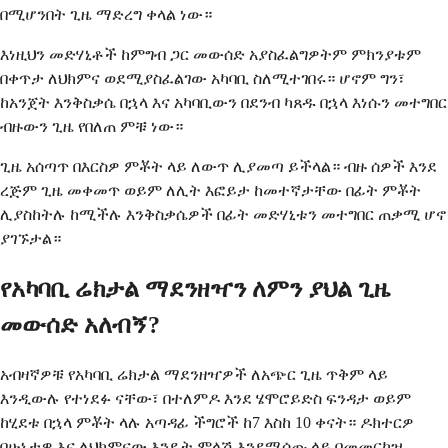
በሚሆንበት ጊዜ ማድረግ ቀላል ነው።
እነዚህን መድሃኒቶች ከምግብ ጋር መውሰድ አያስፈልግዎትም ምክንያቱም
በቀጥታ ለህክምና ወደሚያስፈልገው አካባቢ ስለሚተገበሩ። ሆኖም ግን፣
ከአንጀት እንቅስቃሴ በኋላ እና አካባቢውን በደንብ ካጸዱ በኋላ እነሱን መተግበር
ብዙውን ጊዜ የበለጠ ምቹ ነው።
ጊዜ አሰጣጥ በእርስዎ ምቾት ላይ ለውጥ ሊያመጣ ይችላል። ብዙ ሰዎች እንደ
ረጅም ጊዜ መቀመጥ ወይም ለሊት እፎይታ ከመተኛታቸው በፊት ምቾት
ሊያስከትሉ ከሚችሉ እንቅስቃሴዎች በፊት መድሃኒቱን መተግበር ጠቃሚ ሆኖ
ያገኙታል።
የአካባቢ ሬክታል ማደንዘዣን ለምን ያህል ጊዜ
መውሰድ አለብኝ?
አብዛኛዎቹ የአካባቢ ሬክታል ማደንዘዣዎች ለአጭር ጊዜ ጥቅም ላይ
እንዲውሉ የተነደፉ ናቸው፣ በተለምዶ እንደ ሄሞሮይድስ ፍንዳታ ወይም
ከሂደቱ በኋላ ምቾት ላሉ አጣዳፊ ችግሮች ከ7 እስከ 10 ቀናት። ዶክተርዎ
በሁኔታዎ እና ለህክምናው እንዴት ምላሽ እንደሚሰጡ ላይ በመመርኮዝ