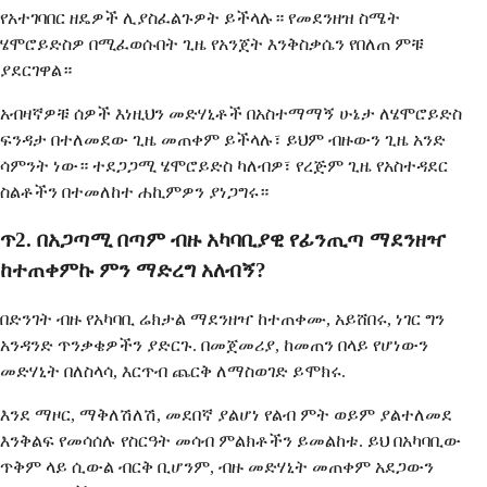
የአተገባበር ዘዴዎች ሊያስፈልጉዎት ይችላሉ። የመደንዘዝ ስሜት
ሄሞሮይድስዎ በሚፈወሱበት ጊዜ የአንጀት እንቅስቃሴን የበለጠ ምቹ
ያደርገዋል።
አብዛኛዎቹ ሰዎች እነዚህን መድሃኒቶች በአስተማማኝ ሁኔታ ለሄሞሮይድስ
ፍንዳታ በተለመደው ጊዜ መጠቀም ይችላሉ፣ ይህም ብዙውን ጊዜ አንድ
ሳምንት ነው። ተደጋጋሚ ሄሞሮይድስ ካለብዎ፣ የረጅም ጊዜ የአስተዳደር
ስልቶችን በተመለከተ ሐኪምዎን ያነጋግሩ።
ጥ2. በአጋጣሚ በጣም ብዙ አካባቢያዊ የፊንጢጣ ማደንዘዣ
ከተጠቀምኩ ምን ማድረግ አለብኝ?
በድንገት ብዙ የአካባቢ ሬክታል ማደንዘዣ ከተጠቀሙ, አይሸበሩ, ነገር ግን
አንዳንድ ጥንቃቄዎችን ያድርጉ. በመጀመሪያ, ከመጠን በላይ የሆነውን
መድሃኒት በለስላሳ, እርጥብ ጨርቅ ለማስወገድ ይሞክሩ.
እንደ ማዞር, ማቅለሽለሽ, መደበኛ ያልሆነ የልብ ምት ወይም ያልተለመደ
እንቅልፍ የመሳሰሉ የስርዓት መሳብ ምልክቶችን ይመልከቱ. ይህ በአካባቢው
ጥቅም ላይ ሲውል ብርቅ ቢሆንም, ብዙ መድሃኒት መጠቀም አደጋውን