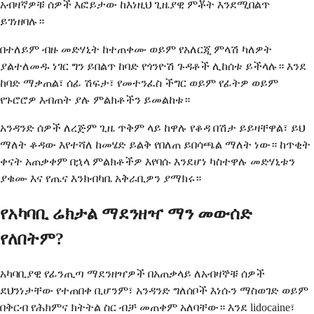
አብዛኛዎቹ ሰዎች እፎይታው ከእነዚህ ጊዜያዊ ምቾት እንደሚበልጥ
ይገነዘባሉ።
በተለይም ብዙ መድሃኒት ከተጠቀሙ ወይም የአለርጂ ምላሽ ካለዎት
ያልተለመዱ ነገር ግን ይበልጥ ከባድ የጎንዮሽ ጉዳቶች ሊከሰቱ ይችላሉ። እንደ
ከባድ ማቃጠል፣ ሰፊ ሽፍታ፣ የመተንፈስ ችግር ወይም የፊትዎ ወይም
የጉሮሮዎ እብጠት ያሉ ምልክቶችን ይመልከቱ።
አንዳንድ ሰዎች ለረጅም ጊዜ ጥቅም ላይ ከዋሉ የቆዳ በሽታ ይይዛቸዋል፣ ይህ
ማለት ቆዳው እየተሻለ ከመሄድ ይልቅ የበለጠ ይበሳጫል ማለት ነው። ከጥቂት
ቀናት አጠቃቀም በኋላ ምልክቶችዎ እየባሱ እንደሆነ ካስተዋሉ መድሃኒቱን
ያቁሙ እና የጤና እንክብካቤ አቅራቢዎን ያማክሩ።
የአካባቢ ሬክታል ማደንዘዣ ማን መውሰድ
የለበትም?
አካባቢያዊ የፊንጢጣ ማደንዘዣዎች በአጠቃላይ ለአብዛኞቹ ሰዎች
ደህንነታቸው የተጠበቀ ቢሆንም፣ አንዳንድ ግለሰቦች እነሱን ማስወገድ ወይም
በቅርብ የሕክምና ክትትል ስር ብቻ መጠቀም አለባቸው። እንደ lidocaine፣