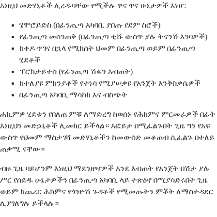
እነዚህ መድሃኒቶች ሊረዱባቸው የሚችሉ ዋና ዋና ሁኔታዎች እነሆ:
ሄሞሮይድስ (በፊንጢጣ አካባቢ ያበጡ የደም ስሮች)
የፊንጢጣ መሰንጠቅ (በፊንጢጣ ቲሹ ውስጥ ያሉ ትናንሽ እንባዎች)
ከቀዶ ጥገና በኋላ የሚከሰት ህመም በፊንጢጣ ወይም በፊንጢጣ
ሂደቶች
ፕሮክታይተስ (የፊንጢጣ ሽፋን እብጠት)
ከተለያዩ ምክንያቶች የተነሳ የሚያሠቃዩ የአንጀት እንቅስቃሴዎች
በፊንጢጣ አካባቢ ማሳከክ እና ብስጭት
ሐኪምዎ ሂደቱን የበለጠ ምቹ ለማድረግ ከወሰኑ የሕክምና ምርመራዎች በፊት
እነዚህን መድኃኒቶች ሊመክር ይችላል። እፎይታ በሚፈልጉበት ጊዜ ግን የአፍ
ውስጥ የህመም ማስታገሻ መድሃኒቶችን ከመውሰድ መቆጠብ ሲፈልጉ በተለይ
ጠቃሚ ናቸው።
ብዙ ጊዜ ባይሆንም እነዚህ ማደንዘዣዎች እንደ እብጠት የአንጀት በሽታ ያሉ
ሥር የሰደዱ ሁኔታዎችን በፊንጢጣ አካባቢ ላይ ተጽዕኖ በሚያሳድሩበት ጊዜ
ወይም ከጨረር ሕክምና የጎንዮሽ ጉዳቶች የሚመጡትን ምቾት ለማስተዳደር
ሊያገለግሉ ይችላሉ።