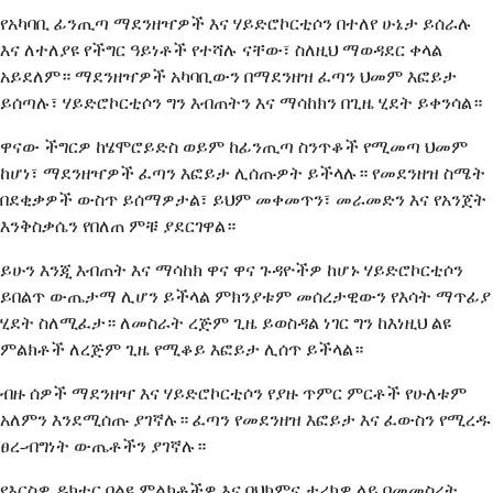
የአካባቢ ፊንጢጣ ማደንዘዣዎች እና ሃይድሮኮርቲሶን በተለየ ሁኔታ ይሰራሉ ​​
እና ለተለያዩ የችግር ዓይነቶች የተሻሉ ናቸው፣ ስለዚህ ማወዳደር ቀላል
አይደለም። ማደንዘዣዎች አካባቢውን በማደንዘዝ ፈጣን ህመም እፎይታ
ይሰጣሉ፣ ሃይድሮኮርቲሶን ግን እብጠትን እና ማሳከክን በጊዜ ሂደት ይቀንሳል።
ዋናው ችግርዎ ከሄሞሮይድስ ወይም ከፊንጢጣ ስንጥቆች የሚመጣ ህመም
ከሆነ፣ ማደንዘዣዎች ፈጣን እፎይታ ሊሰጡዎት ይችላሉ። የመደንዘዝ ስሜት
በደቂቃዎች ውስጥ ይሰማዎታል፣ ይህም መቀመጥን፣ መራመድን እና የአንጀት
እንቅስቃሴን የበለጠ ምቹ ያደርገዋል።
ይሁን እንጂ እብጠት እና ማሳከክ ዋና ዋና ጉዳዮችዎ ከሆኑ ሃይድሮኮርቲሶን
ይበልጥ ውጤታማ ሊሆን ይችላል ምክንያቱም መሰረታዊውን የእሳት ማጥፊያ
ሂደት ስለሚፈታ። ለመስራት ረጅም ጊዜ ይወስዳል ነገር ግን ከእነዚህ ልዩ
ምልክቶች ለረጅም ጊዜ የሚቆይ እፎይታ ሊሰጥ ይችላል።
ብዙ ሰዎች ማደንዘዣ እና ሃይድሮኮርቲሶን የያዙ ጥምር ምርቶች የሁለቱም
አለምን እንደሚሰጡ ያገኛሉ። ፈጣን የመደንዘዝ እፎይታ እና ፈውስን የሚረዱ
ፀረ-ብግነት ውጤቶችን ያገኛሉ።
የእርስዎ ዶክተር በልዩ ምልክቶችዎ እና በህክምና ታሪክዎ ላይ በመመስረት