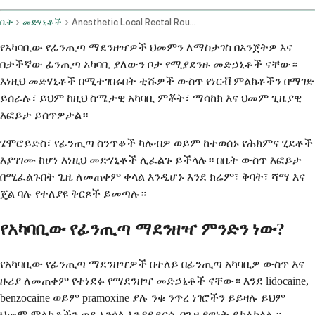
ቤት
መድሃኒቶች
Anesthetic Local Rectal Route
የአካባቢው የፊንጢጣ ማደንዘዣዎች ህመምን ለማስታገስ በአንጀትዎ እና
በታችኛው ፊንጢጣ አካባቢ ያለውን ቦታ የሚያደንዙ መድኃኒቶች ናቸው።
እነዚህ መድሃኒቶች በሚተገበሩበት ቲሹዎች ውስጥ የነርቭ ምልክቶችን በማገድ
ይሰራሉ፣ ይህም ከዚህ ስሜታዊ አካባቢ ምቾት፣ ማሳከክ እና ህመም ጊዜያዊ
እፎይታ ይሰጥዎታል።
ሄሞሮይድስ፣ የፊንጢጣ ስንጥቆች ካሉብዎ ወይም ከተወሰኑ የሕክምና ሂደቶች
እያገገሙ ከሆነ እነዚህ መድሃኒቶች ሊፈልጉ ይችላሉ። በቤት ውስጥ እፎይታ
በሚፈልጉበት ጊዜ ለመጠቀም ቀላል እንዲሆኑ እንደ ክሬም፣ ቅባት፣ ሻማ እና
ጄል ባሉ የተለያዩ ቅርጾች ይመጣሉ።
የአካባቢው የፊንጢጣ ማደንዘዣ ምንድን ነው?
የአካባቢው የፊንጢጣ ማደንዘዣዎች በተለይ በፊንጢጣ አካባቢዎ ውስጥ እና
ዙሪያ ለመጠቀም የተነደፉ የማደንዘዣ መድኃኒቶች ናቸው። እንደ lidocaine,
benzocaine ወይም pramoxine ያሉ ንቁ ንጥረ ነገሮችን ይይዛሉ ይህም
ህመም ምልክቶችን ወደ አንጎል እንዳይደርሱ በጊዜያዊነት ይከለክላሉ።