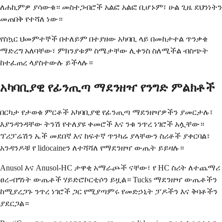
ለሐኪምዎ ያሳውቁ። መስተጋብሮች አልፎ አልፎ ቢሆኑም፣ ሁል ጊዜ ደህንነትን
መጠበቅ የተሻለ ነው።
የስኳር ህመምተኞች በተለይም በተያዘው አካባቢ ላይ በመከታተል ጥንቃቄ
ማድረግ አለባቸው፣ ምክንያቱም ስሜታቸው ሊቀንስ ስለሚችል ብስጭት
ከተፈጠረ ላያስተውሉ ይችላሉ።
አካባቢያዊ የፊንጢጣ ማደንዘዣ የንግድ ምልክቶች
በርካታ የታወቁ ምርቶች አካባቢያዊ የፊንጢጣ ማደንዘዣዎችን ያመርታሉ፣
እያንዳንዳቸው ትንሽ የተለያዩ ቀመሮች እና ንቁ ንጥረ ነገሮች አሏቸው።
ፕሪፓሬሽን ኤች መደበኛ እና ከፍተኛ ጥንካሬ ያላቸውን ስሪቶች ያቀርባል፣
አንዳንዶቹ የ lidocaineን ለተሻሻለ የማደንዘዣ ውጤት ይይዛሉ።
Anusol እና Anusol-HC ታዋቂ አማራጮች ናቸው፣ የ HC ስሪት ለተጨማሪ
ፀረ-ብግነት ውጤቶች ሃይድሮኮርቲሶን ይዟል። Tucks ማደንዘዣ ውጤቶችን
ከሚያረጋጉ ንጥረ ነገሮች ጋር የሚያጣምሩ የመድኃኒት ፓዶችን እና ቅባቶችን
ያደርጋል።