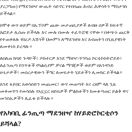
ያረጋግጡ) የማደንዘዣ ውጤት ሳይኖር የተበሳጩ ሕብረ ሕዋሳትን ማስታገስ
ይችላል።
በሞቀ ውሃ ወይም በኤፕሶም ጨው መታጠቢያዎች ለብዙ ሰዎች ከፍተኛ
እፎይታ ሊሰጡ ይችላሉ እና ሙሉ በሙሉ ተፈጥሯዊ ናቸው። በቀጭኑ ጨርቅ
የተጠቀለሉ የበረዶ እሽጎች ህመምን ለማደንዘዝ እና እብጠትን በጊዜያዊነት
ለመቀነስ ይረዳሉ።
ለበለጠ ከባድ ጉዳዮች፣ ዶክተርዎ እንደ ማዘዣ-ጥንካሬ ኮርቲኮስትሮይድ፣
ለፊንጢጣ ስንጥቆች የካልሲየም ቻናል ማገጃዎች ወይም በአንዳንድ
ሁኔታዎች፣ መሰረታዊውን ችግር ለመፍታት ሂደቶችን ሊመክር ይችላል።
እንደ ፋይበር አወሳሰድን መጨመር፣ ውሃ መጠጣት እና ረዘም ላለ ጊዜ
መቀመጥን የመሳሰሉ የአኗኗር ዘይቤዎች ምልክቶችን ከመቆጣጠር ይልቅ ዋና
መንስኤዎችን ሊፈቱ ይችላሉ።
የአካባቢ ፊንጢጣ ማደንዘዣ ከሃይድሮኮርቲሶን
ይሻላል?