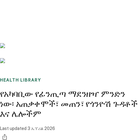
Benchmarks
Stories
FAQ
Sign up / Log in
HEALTH LIBRARY
የአካባቢው የፊንጢጣ ማደንዘዣ ምንድን
ነው፡ አጠቃቀሞች፣ መጠን፣ የጎንዮሽ ጉዳቶች
እና ሌሎችም
Last updated
3 ኤፕሪል 2026