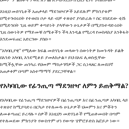
እነዚህ መድሃኒቶች አጠቃላይ ማደንዘዣዎች አይደሉም ምክንያቱም
በሚተገብሩበት የተወሰነ ቦታ ላይ ብቻ ተጽዕኖ ያሳድራሉ። ስር የሰደደው ቲሹ
በሚድንበት ጊዜ ወይም ቀጣይነት ያላቸውን ሁኔታዎች በሚያስተዳድሩበት
ጊዜ ሰውነትዎ የማይመቹ ስሜቶችን ችላ እንዲል የሚረዳ የመከላከያ እንቅፋት
እንደመፍጠር አድርገው ያስቡ።
“አካባቢያዊ” የሚለው ክፍል መድሃኒቱ መላውን ሰውነትዎ ከመጉዳት ይልቅ
በአንድ አካባቢ እንደሚቆይ ያመለክታል። ይህ በአፍ ሊወስዷቸው
ከሚችሏቸው ጠንካራ የህመም ማስታገሻዎች ጋር ሲነጻጸር ለመደበኛ
አጠቃቀም በጣም አስተማማኝ ያደርጋቸዋል።
የአካባቢው የፊንጢጣ ማደንዘዣ ለምን ይጠቅማል?
የአካባቢው የፊንጢጣ ማደንዘዣዎች በፊንጢጣዎ እና በፊንጢጣዎ አካባቢ ላይ
ተጽዕኖ ከሚያሳድሩ በርካታ የተለመዱ ሁኔታዎች ህመምን እና ምቾትን
ለመቆጣጠር ይረዳሉ። ሰዎች እነዚህን መድሃኒቶች የሚጠቀሙበት በጣም
የተለመደው ምክንያት የውስጥም ሆነ የውጭ ሄሞሮይድስ እፎይታ ነው።