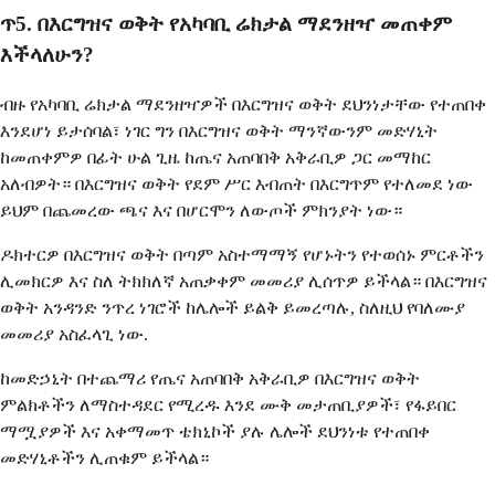
ጥ5. በእርግዝና ወቅት የአካባቢ ሬክታል ማደንዘዣ መጠቀም
እችላለሁን?
ብዙ የአካባቢ ሬክታል ማደንዘዣዎች በእርግዝና ወቅት ደህንነታቸው የተጠበቀ
እንደሆነ ይታሰባል፣ ነገር ግን በእርግዝና ወቅት ማንኛውንም መድሃኒት
ከመጠቀምዎ በፊት ሁል ጊዜ ከጤና አጠባበቅ አቅራቢዎ ጋር መማከር
አለብዎት። በእርግዝና ወቅት የደም ሥር እብጠት በእርግጥም የተለመደ ነው
ይህም በጨመረው ጫና እና በሆርሞን ለውጦች ምክንያት ነው።
ዶክተርዎ በእርግዝና ወቅት በጣም አስተማማኝ የሆኑትን የተወሰኑ ምርቶችን
ሊመክርዎ እና ስለ ትክክለኛ አጠቃቀም መመሪያ ሊሰጥዎ ይችላል። በእርግዝና
ወቅት አንዳንድ ንጥረ ነገሮች ከሌሎች ይልቅ ይመረጣሉ, ስለዚህ የባለሙያ
መመሪያ አስፈላጊ ነው.
ከመድኃኒት በተጨማሪ የጤና አጠባበቅ አቅራቢዎ በእርግዝና ወቅት
ምልክቶችን ለማስተዳደር የሚረዱ እንደ ሙቅ መታጠቢያዎች፣ የፋይበር
ማሟያዎች እና አቀማመጥ ቴክኒኮች ያሉ ሌሎች ደህንነቱ የተጠበቀ
መድሃኒቶችን ሊጠቁም ይችላል።