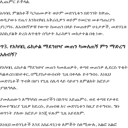
ሊጨምር ይችላል.
አሳሳቢ ምልክቶች ካጋጠሙዎት ወይም መድሃኒቱን በድንገት ከዋጡ,
ወዲያውኑ የጤና እንክብካቤ አቅራቢዎን ወይም የመርዝ መቆጣጠሪያን
ያነጋግሩ. ለአብዛኛዎቹ የውጭ ከመጠን በላይ የመጠቀም ሁኔታዎች, መድሃኒቱ
እስኪያልቅ ድረስ ለጥቂት ሰዓታት እራስዎን መከታተል በቂ ነው.
ጥ3. የአካባቢ ሬክታል ማደንዘዣ መጠን ካመለጠኝ ምን ማድረግ
አለብኝ?
የአካባቢ ሬክታል ማደንዘዣ መጠን ካመለጠዎት, ቀጣዩ መጠንዎ ሊደርስ ጥቂት
ካልቀረበ በስተቀር, በሚያስታውሱበት ጊዜ በቀላሉ ይተግብሩ. እነዚህ
መድሃኒቶች ጥብቅ በሆነ የጊዜ ሰሌዳ ላይ ሳይሆን ለምልክት እፎይታ
ያገለግላሉ.
ያመለጠውን ለማካካስ መጠኖችን በእጥፍ አይጨምሩ. ወደ ቀጣዩ የታቀደ
የመተግበሪያ ጊዜዎ ከደረሱ, ይጠብቁ እና መድሃኒቱን ከዚያ ይተግብሩ. ግቡ
ወጥነት ያለው እፎይታ እንጂ ፍጹም ጊዜ አይደለም.
እነዚህ መድሃኒቶች እንደ አስፈላጊነቱ ለምቾት ስለሚውሉ, አልፎ አልፎ