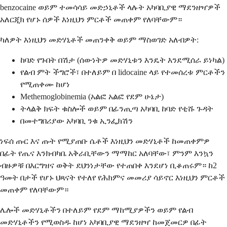
benzocaine ወይም ተመሳሳይ መድኃኒቶች ላሉት አካባቢያዊ ማደንዘዣዎች
አለርጂክ የሆኑ ሰዎች እነዚህን ምርቶች መጠቀም የለባቸውም።
ካለዎት እነዚህን መድሃኒቶች መጠንቀቅ ወይም ማስወገድ አለብዎት:
ከባድ የጉበት በሽታ (ሰውነትዎ መድሃኒቱን እንዴት እንደሚሰራ ይነካል)
የልብ ምት ችግሮች፣ በተለይም በ lidocaine ላይ የተመሰረቱ ምርቶችን
የሚጠቀሙ ከሆነ
Methemoglobinemia (አልፎ አልፎ የደም ሁኔታ)
ትላልቅ ክፍት ቁስሎች ወይም በፊንጢጣ አካባቢ ከባድ የቲሹ ጉዳት
በመተግበሪያው አካባቢ ንቁ ኢንፌክሽን
ነፍሰ ጡር እና ጡት የሚያጠቡ ሴቶች እነዚህን መድሃኒቶች ከመጠቀምዎ
በፊት የጤና እንክብካቤ አቅራቢቸውን ማማከር አለባቸው፣ ምንም እንኳን
ብዙዎቹ በእርግዝና ወቅት ደህንነታቸው የተጠበቀ እንደሆነ ቢቆጠሩም። ከ2
ዓመት በታች የሆኑ ህጻናት የተለየ የሕክምና መመሪያ ሳይኖር እነዚህን ምርቶች
መጠቀም የለባቸውም።
ሌሎች መድሃኒቶችን በተለይም የደም ማከሚያዎችን ወይም የልብ
መድሃኒቶችን የሚወስዱ ከሆነ አካባቢያዊ ማደንዘዣ ከመጀመርዎ በፊት