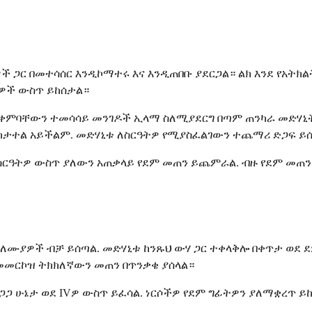
ዎች ጋር በመተሳሰር እንዲኮማተሩ እና እንዲጠበቡ ያደርጋል። ልክ እንደ የአት
ዎች ውስጥ ይከሰታል።
ምባቸውን ተመሳሳይ መንገዶች ኢላማ ስለሚያደርግ በጣም ጠንካራ መድሃኒት እ
 ሊከታተል አይችልም. መድሃኒቱ ለስርዓትዎ የሚያስፈልገውን ተጨማሪ ድጋፍ ይ
ስርዓትዎ ውስጥ ያለውን አጠቃላይ የደም መጠን ይጨምራል. ብዙ የደም መጠን
ባለሙያዎች ብቻ ይሰጣል. መድሃኒቱ ከንጹህ ውሃ ጋር ተቀላቅሎ በቀጥታ ወደ 
በመመርኮዝ ትክክለኛውን መጠን በጥንቃቄ ያሰላል።
ጋጋ ሁኔታ ወደ IVዎ ውስጥ ይፈሳል. ነርሶችዎ የደም ግፊትዎን ያለማቋረጥ ይከ