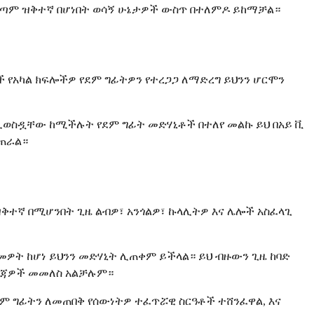
 በጣም ዝቅተኛ በሆነበት ወሳኝ ሁኔታዎች ውስጥ በተለምዶ ይከማቻል።
 የአካል ክፍሎችዎ የደም ግፊትዎን የተረጋጋ ለማድረግ ይህንን ሆርሞን
ሊወስዷቸው ከሚችሉት የደም ግፊት መድሃኒቶች በተለየ መልኩ ይህ በአይ ቪ
ቆጠራል።
ዝቅተኛ በሚሆንበት ጊዜ ልብዎ፣ አንጎልዎ፣ ኩላሊትዎ እና ሌሎች አስፈላጊ
ዎት ከሆነ ይህንን መድሃኒት ሊጠቀም ይችላል። ይህ ብዙውን ጊዜ ከባድ
ደረጃዎች መመለስ አልቻሉም።
ደም ግፊትን ለመጠበቅ የሰውነትዎ ተፈጥሯዊ ስርዓቶች ተሸንፈዋል, እና