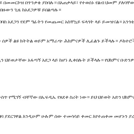
ላይ በመመርኮዝ በጥንቃቄ ያስባሉ። በአጠቃላይ፣ የተወሰኑ የልብ ህመም ያለባ
ብዙውን ጊዜ ከአደጋዎቹ ይበልጣሉ።
ባባስ አደጋን የደም ግፊትን የመጨመር አስቸኳይ ፍላጎት ላይ ይመዝናል። አን
ው ሰዎች ልዩ ክትትል ወይም አማራጭ ሕክምናዎች ሊፈልጉ ይችላሉ። ዶክተሮ
ኳን ህይወታቸው አፋጣኝ አደጋ ላይ ከሆነ ሊቀበሉት ይችላሉ። የህክምና ቡድን
ስ ውስጥ የሚገኝ ብቸኛው በኤፍዲኤ የጸደቀ ስሪት ነው። ይህ ህይወት አድን ህክ
ንዲግባባ ያደርገዋል እንዲሁም ሁሉም ሰው ተመሳሳይ ቀመር እየተጠቀመ መሆኑን