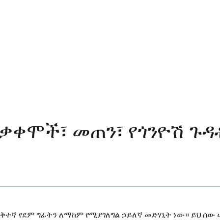
አጠቃቀሞች፣ መጠን፣ የጎንዮሽ ጉ
ዝቅተኛ የደም ግፊትን ለማከም የሚያገለግል ኃይለኛ መድሃኒት ነው። ይህ ሰው