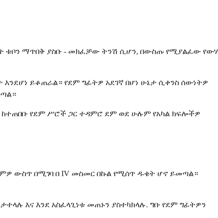
ክልት ቱቦን ማጥበቅ ያስቡ - መክፈቻው ትንሽ ሲሆን, በውስጡ የሚያልፈው የውሃ
ንደሆነ ይቆጠራል። የደም ግፊትዎ አደገኛ በሆነ ሁኔታ ሲቀንስ ሰውነትዎ
ሰጣል።
 ከተጠበቡ የደም ሥሮች ጋር ተዳምሮ ደም ወደ ሁሉም የአካል ክፍሎችዎ
ደምዎ ውስጥ በሚገባ በ IV መስመር በኩል የሚሰጥ ዱቄት ሆኖ ይመጣል።
ታተላሉ እና እንደ አስፈላጊነቱ መጠኑን ያስተካክላሉ. ግቡ የደም ግፊትዎን