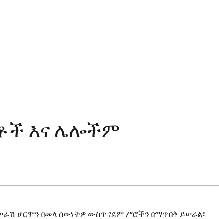
ዳቶች እና ሌሎችም
 ሠራሽ ሆርሞን በመላ ሰውነትዎ ውስጥ የደም ሥሮችን በማጥበቅ ይሠራል፣