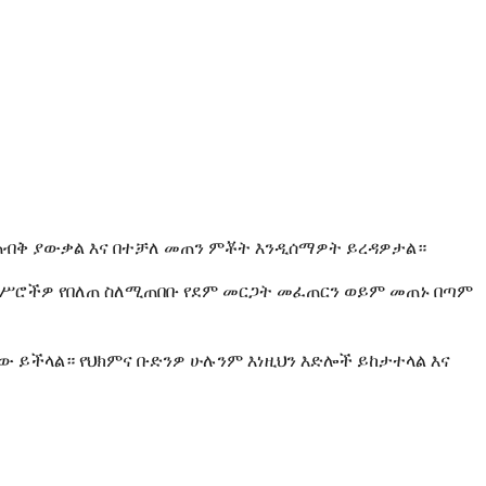
ሚጠብቅ ያውቃል እና በተቻለ መጠን ምቾት እንዲሰማዎት ይረዳዎታል።
ደም ሥሮችዎ የበለጠ ስለሚጠበቡ የደም መርጋት መፈጠርን ወይም መጠኑ በጣም
ቸው ይችላል። የህክምና ቡድንዎ ሁሉንም እነዚህን እድሎች ይከታተላል እና