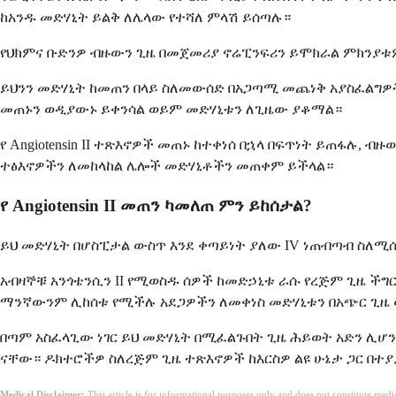
ከአንዱ መድሃኒት ይልቅ ለሌላው የተሻለ ምላሽ ይሰጣሉ።
የህክምና ቡድንዎ ብዙውን ጊዜ በመጀመሪያ ኖሬፒንፍሪን ይሞክራል ምክንያቱም ከ
ይህንን መድሃኒት ከመጠን በላይ ስለመውሰድ በአጋጣሚ መጨነቅ አያስፈልግዎ
መጠኑን ወዲያውኑ ይቀንሳል ወይም መድሃኒቱን ለጊዜው ያቆማል።
የ Angiotensin II ተጽእኖዎች መጠኑ ከተቀነሰ በኋላ በፍጥነት ይጠፋሉ
ተፅእኖዎችን ለመከላከል ሌሎች መድሃኒቶችን መጠቀም ይችላል።
የ Angiotensin II መጠን ካመለጠ ምን ይከሰታል?
ይህ መድሃኒት በሆስፒታል ውስጥ እንደ ቀጣይነት ያለው IV ነጠብጣብ ስለሚ
አብዛኞቹ አንጎቴንሲን II የሚወስዱ ሰዎች ከመድኃኒቱ ራሱ የረጅም ጊዜ ች
ማንኛውንም ሊከሰቱ የሚችሉ አደጋዎችን ለመቀነስ መድሃኒቱን በአጭር ጊዜ
በጣም አስፈላጊው ነገር ይህ መድሃኒት በሚፈልጉበት ጊዜ ሕይወት አድን ሊሆን
ናቸው። ዶክተሮችዎ ስለረጅም ጊዜ ተጽእኖዎች ከእርስዎ ልዩ ሁኔታ ጋር በተ
Medical Disclaimer:
This article is for informational purposes only and does not constitute med