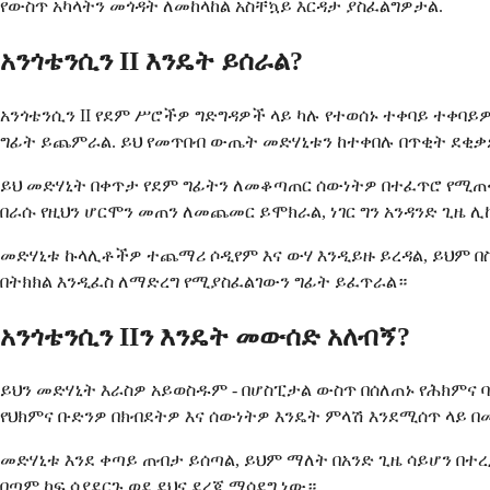
የውስጥ አካላትን መጎዳት ለመከላከል አስቸኳይ እርዳታ ያስፈልግዎታል.
አንጎቴንሲን II እንዴት ይሰራል?
አንጎቴንሲን II የደም ሥሮችዎ ግድግዳዎች ላይ ካሉ የተወሰኑ ተቀባይ ተቀባይ
ግፊት ይጨምራል. ይህ የመጥበብ ውጤት መድሃኒቱን ከተቀበሉ በጥቂት ደቂቃ
ይህ መድሃኒት በቀጥታ የደም ግፊትን ለመቆጣጠር ሰውነትዎ በተፈጥሮ የሚጠቀ
በራሱ የዚህን ሆርሞን መጠን ለመጨመር ይሞክራል, ነገር ግን አንዳንድ ጊዜ
መድሃኒቱ ኩላሊቶችዎ ተጨማሪ ሶዲየም እና ውሃ እንዲይዙ ይረዳል, ይህም በ
በትክክል እንዲፈስ ለማድረግ የሚያስፈልገውን ግፊት ይፈጥራል።
አንጎቴንሲን IIን እንዴት መውሰድ አለብኝ?
ይህን መድሃኒት እራስዎ አይወስዱም - በሆስፒታል ውስጥ በሰለጠኑ የሕክምና 
የህክምና ቡድንዎ በክብደትዎ እና ሰውነትዎ እንዴት ምላሽ እንደሚሰጥ ላይ 
መድሃኒቱ እንደ ቀጣይ ጠብታ ይሰጣል, ይህም ማለት በአንድ ጊዜ ሳይሆን በተረ
በጣም ከፍ ሳያደርጉ ወደ ደህና ደረጃ ማሳደግ ነው።