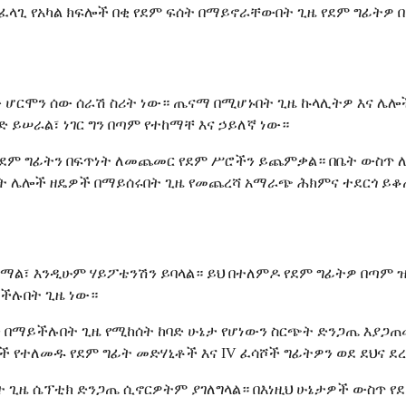
ስፈላጊ የአካል ክፍሎች በቂ የደም ፍሰት በማይኖራቸውበት ጊዜ የደም ግፊትዎ
 ሆርሞን ሰው ሰራሽ ስሪት ነው። ጤናማ በሚሆኑበት ጊዜ ኩላሊትዎ እና ሌሎች
 ይሠራል፣ ነገር ግን በጣም የተከማቸ እና ኃይለኛ ነው።
 የደም ግፊትን በፍጥነት ለመጨመር የደም ሥሮችን ይጨምቃል። በቤት ውስጥ 
ጋት ሌሎች ዘዴዎች በማይሰሩበት ጊዜ የመጨረሻ አማራጭ ሕክምና ተደርጎ ይ
ያክማል፣ እንዲሁም ሃይፖቴንሽን ይባላል። ይህ በተለምዶ የደም ግፊትዎ በጣም 
ችሉበት ጊዜ ነው።
 በማይችሉበት ጊዜ የሚከሰት ከባድ ሁኔታ የሆነውን ስርጭት ድንጋጤ እያጋጠመ
ች የተለመዱ የደም ግፊት መድሃኒቶች እና IV ፈሳሾች ግፊትዎን ወደ ደህና 
ት ጊዜ ሴፕቲክ ድንጋጤ ሲኖርዎትም ያገለግላል። በእነዚህ ሁኔታዎች ውስጥ የ