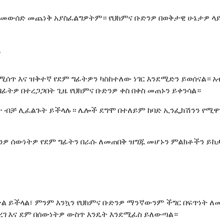
 ስለመውሰድ መጨነቅ አያስፈልግዎትም። የህክምና ቡድንዎ በወቅታዊ ሁኔታዎ ላ
?
ሰጥ እና ዝቅተኛ የደም ግፊትዎን ካስከተለው ነገር እንደሚድን ይወሰናል። 
ግፊትዎ በተረጋጋበት ጊዜ የህክምና ቡድንዎ ቀስ በቀስ መጠኑን ይቀንሳል።
ብቻ ሊፈልጉት ይችላሉ። ሌሎች ደግሞ በተለይም ከባድ ኢንፌክሽንን የሚዋጉ 
ንዎ ሰውነትዎ የደም ግፊትን በራሱ ለመጠበቅ ዝግጁ መሆኑን ምልክቶችን ይከታተ
ከትል ይችላል፣ ምንም እንኳን የህክምና ቡድንዎ ማንኛውንም ችግር በፍጥነት 
ደረገ እና ደም በሰውነትዎ ውስጥ እንዴት እንደሚፈስ ይለውጣል።