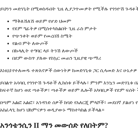
ይህንን መድሃኒት በሚወስዱበት ጊዜ ሊያጋጥሙዎት የሚችሉ የጎንዮሽ ጉዳቶች
ማቅለሽለሽ ወይም የሆድ ህመም
የደም ግፊትዎ በሚስተካከልበት ጊዜ ራስ ምታት
የጭንቀት ወይም የመረበሽ ስሜት
የልብ ምት ለውጦች
በኩላሊት ተግባር ላይ ትንሽ ለውጦች
በደም ውስጥ ያለው የስኳር መጠን ጊዜያዊ ጭማሪ
እነዚህ የተለመዱ ተጽእኖዎች ሰውነትዎ ከመድሃኒቱ ጋር ሲላመድ እና ሁኔታዎ
ይበልጥ አሳሳቢ የጎንዮሽ ጉዳቶች ሊከሰቱ ይችላሉ፣ ምንም እንኳን መድሃኒቱ
ከፍተኛ ከሆነ ወደ ጣቶችዎ፣ ጣቶችዎ ወይም ሌሎች አካባቢዎች የደም ፍሰት
በጣም አልፎ አልፎ፣ አንዳንድ ሰዎች ከባድ የአለርጂ ምላሾች፣ መደበኛ ያልሆ
አስፈላጊ ከሆነ ህክምናዎን ወዲያውኑ ማስተካከል ይችላል።
አንጎቴንሲን II ማን መውሰድ የለበትም?