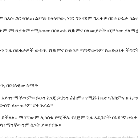
እሱ ጋር የበለጠ ልምድ ስላላቸው, ነገር ግን የደም ግፊትዎ በበቂ ሁኔታ ካል
ትም ምክንያቱም የሚሰጠው በሰለጠኑ የህክምና ባለሙያዎች ብቻ ነው ያለማቋ
, ብዙውን ጊዜ በደቂቃዎች ውስጥ. የህክምና ቡድንዎ ማንኛውንም የመድኃኒት ችግ
ሰጥ, በባህላዊው ስሜት
ግር አይገጥማቸውም። ይሁን እንጂ ይህንን ሕክምና የሚሹ ከባድ የሕክምና ሁኔ
 ውስጥ ለመጠቀም ያተኩራል።
 ይችላል። ማንኛውም ሊከሰቱ የሚችሉ የረጅም ጊዜ አደጋዎች በአደገኛ ሁኔታ 
ያያዘ ማንኛውንም ስጋት ይወያያሉ።
ical advice. Always consult a qualified healthcare provider for diagnosis and treatment decisions