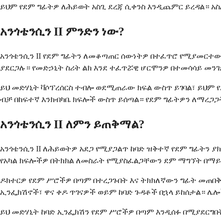
ይህም የደም ግፊትዎ ለሕይወት አስጊ ደረጃ ሲቀንስ እንዲጨምር ይረዳል። አ
አንጎቴንሲን II ምንድን ነው?
አንጎቴንሲን II የደም ግፊትን ለመቆጣጠር ሰውነትዎ በተፈጥሮ የሚያመርተው
ያደርጋሉ። የመድኃኒት ስሪት ልክ እንደ ተፈጥሯዊ ሆርሞንዎ በተመሳሳይ መንገድ
ይህ መድሃኒት ቫሶፕረሰርስ ተብሎ ወደሚጠራው ክፍል ውስጥ ይገባል፣ ይህም
ብቻ በከፍተኛ እንክብካቤ ክፍሎች ውስጥ ይሰጣል። የደም ግፊትዎን ለማረጋ
አንጎቴንሲን II ለምን ይጠቅማል?
አንጎቴንሲን II ለሕይወትዎ አደጋ የሚያጋልጥ ከባድ ዝቅተኛ የደም ግፊትን 
የአካል ክፍሎችዎ በትክክል ለመስራት የሚያስፈልጋቸውን ደም ማግኘት በማይ
ዶክተርዎ የደም ሥሮችዎ በጣም በተረጋጉበት እና ትክክለኛውን ግፊት መጠበቅ
ኢንፌክሽኖች፣ ዋና ቀዶ ጥገናዎች ወይም ከባድ ጉዳቶች በኋላ ይከሰታል። ሌሎ
ይህ መድሃኒት ከባድ ኢንፌክሽን የደም ሥሮችዎ በጣም እንዲሰፉ በሚያደርግበ