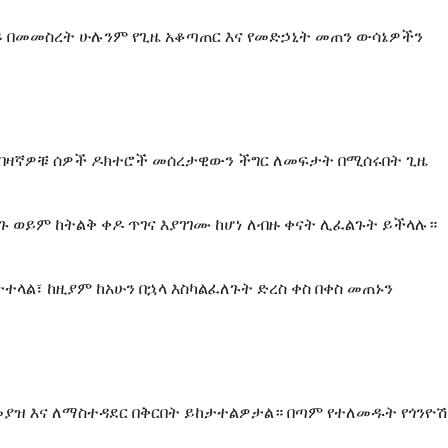
ይ በመመስረት ሁሉንም የጊዜ አቆጣጠር እና የመድኃኒት መጠን ውሳኔዎችን
አብዛኛዎቹ ሰዎች ዶክተሮች መሰረታዊውን ችግር ለመፍታት በሚሰሩበት ጊዜ
ወይም ከትልቅ ቀዶ ጥገና እያገገሙ ከሆነ ለብዙ ቀናት ሊፈልጉት ይችላሉ።
ላል፣ ከዚያም ከአሁን በኋላ እስካልፈለጉት ድረስ ቀስ በቀስ መጠኑን
ለመያዝ እና ለማስተዳደር በቅርበት ይከታተልዎታል። በጣም የተለመዱት የጎንዮሽ