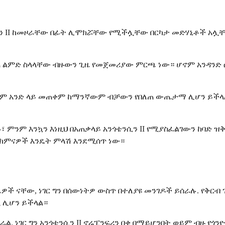
ንሲን II ከመዞራቸው በፊት ሊሞክሯቸው የሚችሏቸው በርካታ መድሃኒቶች አሏ
በለጠ ልምድ ስላላቸው ብዙውን ጊዜ የመጀመሪያው ምርጫ ነው። ሆኖም አንዳንድ
ሁለቱንም አንድ ላይ መጠቀም ከማንኛውም ብቻውን የበለጠ ውጤታማ ሊሆን ይችላ
 ምንም እንኳን እነዚህ በአጠቃላይ አንጎቴንሲን II የሚያስፈልገውን ከባድ
ህክምናዎች እንዴት ምላሽ እንደሚሰጥ ነው።
 ናቸው, ነገር ግን በሰውነትዎ ውስጥ በተለያዩ መንገዶች ይሰራሉ. የቅርብ ጊ
 ሊሆን ይችላል።
ል. ነገር ግን አንጎቴንሲን II ኖሬፒንፍሪን በቂ በማይሆንበት ወይም ብዙ የ