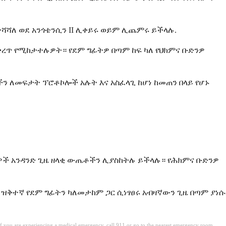
ተሻሻለ ወደ አንጎቴንሲን II ሊቀይሩ ወይም ሊጨምሩ ይችላሉ.
ረጥ የሚከታተሉዎት። የደም ግፊትዎ በጣም ከፍ ካለ የህክምና ቡድንዎ
ሮችን ለመፍታት ፕሮቶኮሎች አሉት እና አስፈላጊ ከሆነ ከመጠን በላይ የሆኑ
ታዎች አንዳንድ ጊዜ ዘላቂ ውጤቶችን ሊያስከትሉ ይችላሉ። የሕክምና ቡድንዎ
ዝቅተኛ የደም ግፊትን ካለመታከም ጋር ሲነፃፀሩ አብዛኛውን ጊዜ በጣም ያነሱ
. If you are experiencing a medical emergency, call 911 or go to the nearest emergency room