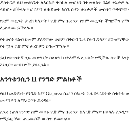
ዶክተርዎ ይህ መድሃኒት ለእርስዎ ትክክል መሆኑን በተመለከተ በልዩ ሁኔታዎ 
ላይሆኑ ይችላሉ። ሆኖም፣ ለሕይወት አስጊ በሆኑ ሁኔታዎች ውስጥ፣ ጥቅሞቹ 
የደም መርጋት ታሪክ ካለዎት፣ የህክምና ቡድንዎ የደም መርጋት ችግሮችን የማ
ሊጠቀሙ ይችላሉ።
የተወሰኑ የልብ ህመም ያለባቸው ወይም በቅርብ ጊዜ የልብ ድካም ያጋጠማቸ
የተሟላ የህክምና ታሪክዎን ይገመግማሉ።
ይህ የድንገተኛ ጊዜ መድሃኒት ስለሆነ፣ በተለምዶ ሊርቁት የሚችሉ ሰዎች እን
እነዚህን ውሳኔዎች ያደርጋል።
አንጎቴንሲን II የንግድ ምልክቶች
የዚህ መድሃኒት የንግድ ስም Giapreza ሲሆን በአሁኑ ጊዜ በዩናይትድ ስቴት
መሆንዎን ለማረጋገጥ ይረዳል።
አንድ ነጠላ የንግድ ስም መኖሩ የህክምና ቡድንዎ ስለ ህክምናዎ በቀላሉ እ
የሚይዟቸው ጠርሙሶች ውስጥ ይመጣል።