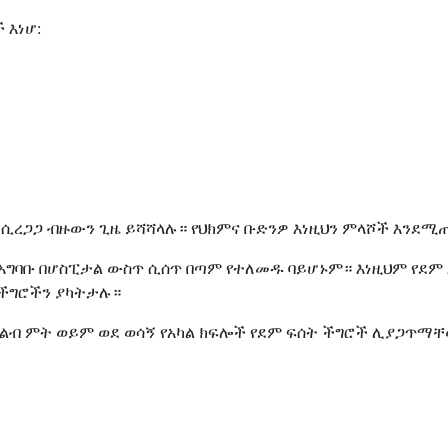
 እነሆ:
 ሲረጋጋ ብዙውን ጊዜ ይሻሻላሉ። የህክምና ቡድንዎ እነዚህን ምላሾች እንደ
 በአግባቡ በሆስፒታል ውስጥ ሲሰጥ በጣም የተለመዱ ባይሆኑም። እነዚህም የ
 ችግሮችን ያካትታሉ።
ነ የልብ ምት ወይም ወደ ወሳኝ የአካል ክፍሎች የደም ፍሰት ችግሮች ሊያጋጥማ