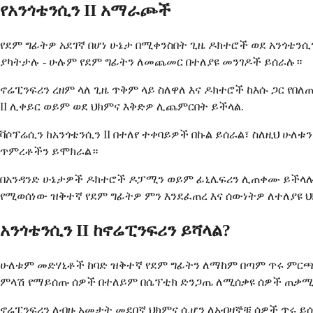
የአንጎቴንሲን II አማራጮች
የደም ግፊትዎ አደገኛ በሆነ ሁኔታ በሚቀንስበት ጊዜ ዶክተሮች ወደ አንጎቴ
ያካትታሉ - ሁሉም የደም ግፊትን ለመጨመር በተለያዩ መንገዶች ይሰራሉ።
ኖሬፒንፍሪን ረዘም ላለ ጊዜ ጥቅም ላይ ስለዋለ እና ዶክተሮች ከእሱ ጋር የ
II ሊቀይር ወይም ወደ ህክምና እቅድዎ ሊጨምርበት ይችላል.
ቫሶፕሬሲን ከአንጎቴንሲን II በተለየ ተቀባይዎች በኩል ይሰራል፣ ስለዚህ 
ጥምረቶችን ይሞክራል።
በአንዳንድ ሁኔታዎች ዶክተሮች ዶፓሚን ወይም ፊኒሌፍሪን ሊጠቀሙ ይችላሉ፣
የሚወሰነው ዝቅተኛ የደም ግፊትዎ ምን እንደፈጠረ እና ሰውነትዎ ለተለያዩ 
አንጎቴንሲን II ከኖሬፒንፍሪን ይሻላል?
ሁለቱም መድሃኒቶች ከባድ ዝቅተኛ የደም ግፊትን ለማከም በጣም ጥሩ ምርጫዎች
ምላሽ የማይሰጡ ሰዎች በተለይም በሴፕቲክ ድንጋጤ ለሚሰቃዩ ሰዎች ጠቃሚ
ኖሬፒንፍሪን ለብዙ አመታት መደበኛ ህክምና ሲሆን ለአብዛኞቹ ሰዎች ጥሩ ይሰራ