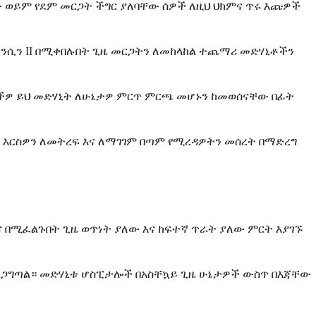
ቸው ወይም የደም መርጋት ችግር ያለባቸው ሰዎች ለዚህ ህክምና ጥሩ እጩዎች
ጎቴንሲን II በሚቀበሉበት ጊዜ መርጋትን ለመከላከል ተጨማሪ መድሃኒቶችን
ችዎ ይህ መድሃኒት ለሁኔታዎ ምርጥ ምርጫ መሆኑን ከመወሰናቸው በፊት
ዎ እርስዎን ለመትረፍ እና ለማገገም በጣም የሚረዳዎትን መሰረት በማድረግ
ምና በሚፈልጉበት ጊዜ ወጥነት ያለው እና ከፍተኛ ጥራት ያለው ምርት እያገኙ
 ያረጋግጣል። መድሃኒቱ ሆስፒታሎች በአስቸኳይ ጊዜ ሁኔታዎች ውስጥ በእጃቸው