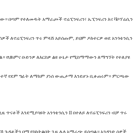
ቸው። በጣም የተለመዱት አማራጮች ኖሬፒንፍሪን፣ ኤፒንፍሪን እና ቫሶፕሬሲን
 ሰዎች ለኖሬፒንፍሪን ጥሩ ምላሽ አይሰጡም, ይህም ዶክተርዎ ወደ አንጎቴንሲን
ል። የህክምና ቡድንዎ ለእርስዎ ልዩ ሁኔታ የሚስማማውን ለማግኘት የተለያዩ
 ዝቅተኛ የደም ግፊት ለማከም ያነሰ ውጤታማ እንደሆኑ ቢቆጠሩም። ምርጫው
ዜ ጥናቶች እንደሚያሳዩት አንጎቴንሲን II በተለይ ለኖሬፒንፍሪን ብቻ ጥሩ
ጎንዮሽ ጉዳቶችን በሚያስከትልበት ጊዜ ሌላ አማራጭ ይሰጣል። አንዳንድ ሰዎች