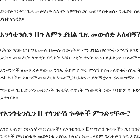
ይህ የድንገተኛ ጊዜ መድሃኒት ስለሆነ ከምግብ ጋር ወይም በተወሰኑ ጊዜያት
ያስተናግዳል።
አንጎቴንሲን IIን ለምን ያህል ጊዜ መውሰድ አለብኝ
የሕክምናው ርዝማኔ ሙሉ በሙሉ ሰውነትዎ ምን ያህል በፍጥነት ምላሽ እንደሚ
ይህንን መድሃኒት ለጥቂት ሰዓታት እስከ ጥቂት ቀናት ድረስ ይፈልጋሉ። የደም 
አንዳንዶች ለመሠረታዊው መንስኤ ሕክምና ጥሩ ምላሽ ከሰጡ ለጥቂት ሰዓታት 
ዶክተሮችዎ አሁንም መድሃኒቱ እንደሚያስፈልግዎ ያለማቋረጥ ይገመግማሉ።
ግቡ ሁል ጊዜ ይህንን መድሃኒት በተቻለ ፍጥነት ማውጣት ነው። የህክምና ቡድ
ይቀንሳል።
የአንጎቴንሲን II የጎንዮሽ ጉዳቶች ምንድናቸው?
እንደ ሁሉም ኃይለኛ መድሃኒቶች፣ አንጎቴንሲን II የጎንዮሽ ጉዳቶችን ሊያስ
ጉዳቶች የሚከሰቱት መድሃኒቱ እየሰራ ስለሆነ ነው - የደም ግፊትዎን ከፍ እያ