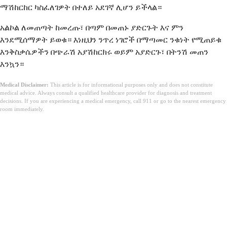
ማሽከርከር ካስፈለገዎት በተለይ አደገኛ ሊሆን ይችላል።
አልኮል ለመጠጣት ከመረጡ፣ በጣም በመጠኑ ያድርጉት እና ምን
እንደሚሰማዎት ይወቁ። እነዚህን ንጥረ ነገሮች በማጣመር ንቁነት የሚጠይቁ
እንቅስቃሴዎችን በጭራሽ አያሽከርክሩ ወይም አያድርጉ፣ በትንሽ መጠን
እንኳን።
Medical Disclaimer:
This article is for informational purposes only and does not constitute
medical advice. Always consult a qualified healthcare provider for diagnosis and treatment
decisions. If you are experiencing a medical emergency, call 911 or go to the nearest emergency
room immediately.