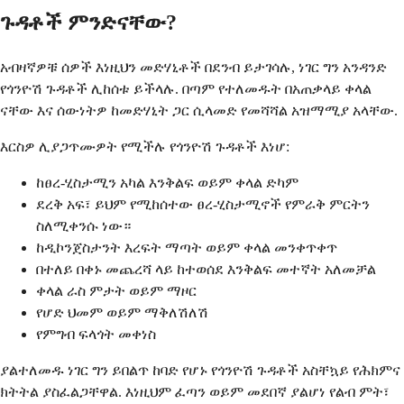
ጉዳቶች ምንድናቸው?
አብዛኛዎቹ ሰዎች እነዚህን መድሃኒቶች በደንብ ይታገሳሉ, ነገር ግን አንዳንድ
የጎንዮሽ ጉዳቶች ሊከሰቱ ይችላሉ. በጣም የተለመዱት በአጠቃላይ ቀላል
ናቸው እና ሰውነትዎ ከመድሃኒት ጋር ሲላመድ የመሻሻል አዝማሚያ አላቸው.
እርስዎ ሊያጋጥሙዎት የሚችሉ የጎንዮሽ ጉዳቶች እነሆ:
ከፀረ-ሂስታሚን አካል እንቅልፍ ወይም ቀላል ድካም
ደረቅ አፍ፣ ይህም የሚከሰተው ፀረ-ሂስታሚኖች የምራቅ ምርትን
ስለሚቀንሱ ነው።
ከዲኮንጀስታንት እረፍት ማጣት ወይም ቀላል መንቀጥቀጥ
በተለይ በቀኑ መጨረሻ ላይ ከተወሰደ እንቅልፍ መተኛት አለመቻል
ቀላል ራስ ምታት ወይም ማዞር
የሆድ ህመም ወይም ማቅለሽለሽ
የምግብ ፍላጎት መቀነስ
ያልተለመዱ ነገር ግን ይበልጥ ከባድ የሆኑ የጎንዮሽ ጉዳቶች አስቸኳይ የሕክምና
ክትትል ያስፈልጋቸዋል. እነዚህም ፈጣን ወይም መደበኛ ያልሆነ የልብ ምት፣