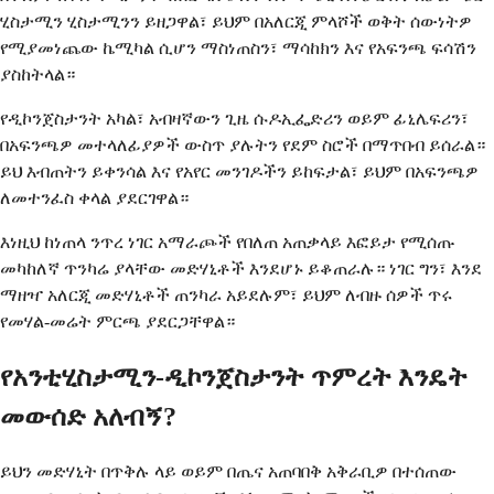
ሂስታሚን ሂስታሚንን ይዘጋዋል፣ ይህም በአለርጂ ምላሾች ወቅት ሰውነትዎ
የሚያመነጨው ኬሚካል ሲሆን ማስነጠስን፣ ማሳከክን እና የአፍንጫ ፍሳሽን
ያስከትላል።
የዲኮንጀስታንት አካል፣ አብዛኛውን ጊዜ ሱዶኢፌድሪን ወይም ፊኒሌፍሪን፣
በአፍንጫዎ መተላለፊያዎች ውስጥ ያሉትን የደም ስሮች በማጥበብ ይሰራል።
ይህ እብጠትን ይቀንሳል እና የአየር መንገዶችን ይከፍታል፣ ይህም በአፍንጫዎ
ለመተንፈስ ቀላል ያደርገዋል።
እነዚህ ከነጠላ ንጥረ ነገር አማራጮች የበለጠ አጠቃላይ እፎይታ የሚሰጡ
መካከለኛ ጥንካሬ ያላቸው መድሃኒቶች እንደሆኑ ይቆጠራሉ። ነገር ግን፣ እንደ
ማዘዣ አለርጂ መድሃኒቶች ጠንካራ አይደሉም፣ ይህም ለብዙ ሰዎች ጥሩ
የመሃል-መሬት ምርጫ ያደርጋቸዋል።
የአንቲሂስታሚን-ዲኮንጀስታንት ጥምረት እንዴት
መውሰድ አለብኝ?
ይህን መድሃኒት በጥቅሉ ላይ ወይም በጤና አጠባበቅ አቅራቢዎ በተሰጠው