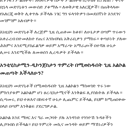
ለጉንፋን ምልክቶች፣ አብዛኛዎቹ ሰዎች ምልክቶቹ ሲሻሻሉ ከ3 እስከ 7 ቀናት
በኋላ መድሃኒቱን መውሰድ ያቆማሉ። ለወቅታዊ አለርጂዎች፣ በጠቅላላው
የአለርጂ ወቅት ሊቀጥሉ ይችላሉ ነገር ግን ፍላጎትዎን በመደበኛነት እንደገና
መገምገም አለብዎት።
እነዚህን መድሃኒቶች ለረጅም ጊዜ ሲጠቀሙ ከቆዩ፣ ለሁኔታዎ በጣም ጥሩውን
አቀራረብ በተመለከተ የጤና እንክብካቤ አቅራቢዎን ያማክሩ። ቀጣይነት ያለው
ሕክምና እንደሚያስፈልግዎ ወይም አማራጭ አማራጮች በተሻለ ሁኔታ
ሊሠሩ እንደሚችሉ ለመወሰን ሊረዱዎት ይችላሉ።
አንቲሂስታሚን-ዲኮንጀስታን ጥምረት በሚወስዱበት ጊዜ አልኮል
መጠጣት እችላለሁን?
እነዚህን መድሃኒቶች በሚወስዱበት ጊዜ አልኮልን ማስወገድ ጥሩ ነው
ምክንያቱም አልኮልም ሆነ ፀረ-ሂስታሚኖች እንቅልፍ ሊያስከትሉ ይችላሉ።
ሲጣመሩ, ይህ ተጽእኖ በከፍተኛ ሁኔታ ሊጨምር ይችላል, ይህም ከሚጠበቀው
በላይ በጣም እንቅልፍ ያደርግዎታል.
አልኮል እንደ ማዞር እና ግራ መጋባት ያሉ አንዳንድ የጎንዮሽ ጉዳቶችን
ሊያባብስ ይችላል። ይህ ጥምረት መኪና መንዳት ወይም ማሽነሪዎችን