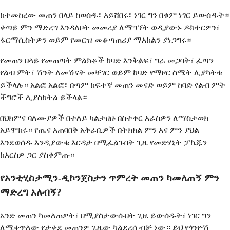
ከተመከረው መጠን በላይ ከወሰዱ፣ አይሸበሩ፣ ነገር ግን በቁም ነገር ይውሰዱት።
ቀጣይ ምን ማድረግ እንዳለቦት መመሪያ ለማግኘት ወዲያውኑ ዶክተርዎን፣
ፋርማሲስትዎን ወይም የመርዝ መቆጣጠሪያ ማእከልን ያነጋግሩ።
የመጠን በላይ የመጠጣት ምልክቶች ከባድ እንቅልፍ፣ ግራ መጋባት፣ ፈጣን
የልብ ምት፣ ሽንት ለመሽናት መቸገር ወይም ከባድ የማዞር ስሜት ሊያካትቱ
ይችላሉ። አልፎ አልፎ፣ በጣም ከፍተኛ መጠን መናድ ወይም ከባድ የልብ ምት
ችግሮች ሊያስከትል ይችላል።
በህክምና ባለሙያዎች በተለይ ካልታዘዙ በስተቀር እራስዎን ለማስታወክ
አይሞክሩ። የጤና አጠባበቅ አቅራቢዎች በትክክል ምን እና ምን ያህል
እንደወሰዱ እንዲያውቁ እርዳታ በሚፈልጉበት ጊዜ የመድሃኒት ፓኬጁን
ከእርስዎ ጋር ያስቀምጡ።
የአንቲሂስታሚን-ዲኮንጀስታን ጥምረት መጠን ካመለጠኝ ምን
ማድረግ አለብኝ?
አንድ መጠን ካመለጠዎት፣ በሚያስታውሱበት ጊዜ ይውሰዱት፣ ነገር ግን
ለሚቀጥለው የታቀደ መጠንዎ ጊዜው ካልደረሰ ብቻ ነው። ይህ የጎንዮሽ