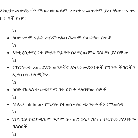
እነዚህን መድሃኒቶች ማስወገድ ወይም በጥንቃቄ መጠቀም ያለባቸው ዋና ዋና
ቡድኖች እነሆ:
\n
ከባድ የደም ግፊት ወይም የልብ ሕመም ያለባቸው ሰዎች
\n
አንቲሂስታሚኖች የዓይን ግፊትን ስለሚጨምሩ ግላኮማ ያለባቸው
\n
የፕሮስቴት እጢ ያደጉ ወንዶች፣ እነዚህ መድሃኒቶች የሽንት ችግሮችን
ሊያባብሱ ስለሚችሉ
\n
ከባድ የኩላሊት ወይም የጉበት በሽታ ያለባቸው ሰዎች
\n
MAO inhibitors የሚባሉ የተወሰኑ ፀረ-ጭንቀቶችን የሚወስዱ
\n
ሃይፐርታይሮይዲዝም ወይም ከመጠን በላይ የሆነ ታይሮይድ ያለባቸው
ግለሰቦች
\n