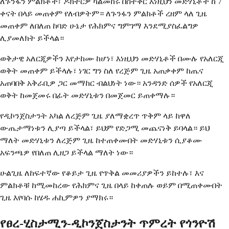
ለጉንፋን ምልክቶች፣ ዶክተርዎ ካልመከሩ በስተቀር እነዚህን መድሃኒቶች ከ 7
ቀናት በላይ መጠቀም የለብዎትም። ለጉንፋን ምልክቶች ረዘም ላለ ጊዜ
መጠቀም ለበለጠ ከባድ ሁኔታ የሕክምና ግምገማ እንደሚያስፈልግዎ
ሊያመለክት ይችላል።
ወቅታዊ አለርጂዎችን እየታከሙ ከሆነ፣ እነዚህን መድሃኒቶች በሙሉ የአለርጂ
ወቅት መጠቀም ይችላሉ፣ ነገር ግን ስለ የረጅም ጊዜ አጠቃቀም ከጤና
አጠባበቅ አቅራቢዎ ጋር መማከር ብልህነት ነው። አንዳንድ ሰዎች የአለርጂ
ወቅት ከመጀመሩ በፊት መድሃኒቱን በመጀመር ይጠቀማሉ።
የዲኮንጀስታንት አካል ለረጅም ጊዜ ያለማቋረጥ ጥቅም ላይ ከዋለ
ውጤታማነቱን ሊያጣ ይችላል፣ ይህም የድጋሚ መጨናነቅ ይባላል። ይህ
ማለት መድሃኒቱን ለረጅም ጊዜ ከተጠቀሙበት መድሃኒቱን ሲያቆሙ
አፍንጫዎ የበለጠ ሊዘጋ ይችላል ማለት ነው።
ሁልጊዜ ለከፍተኛው የቆይታ ጊዜ የጥቅል መመሪያዎችን ይከተሉ፣ እና
ምልክቶቹ ከሚመከረው የሕክምና ጊዜ በላይ ከቀጠሉ ወይም በሚጠቀሙበት
ጊዜ እየባሱ ከሄዱ ሐኪምዎን ያማክሩ።
የፀረ-ሂስታሚን-ዲኮንጀስታንት ጥምረት የጎንዮሽ