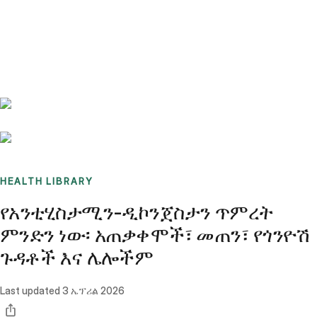
Benchmarks
Stories
FAQ
Sign up / Log in
HEALTH LIBRARY
የአንቲሂስታሚን-ዲኮንጀስታን ጥምረት
ምንድን ነው፡ አጠቃቀሞች፣ መጠን፣ የጎንዮሽ
ጉዳቶች እና ሌሎችም
Last updated
3 ኤፕሪል 2026