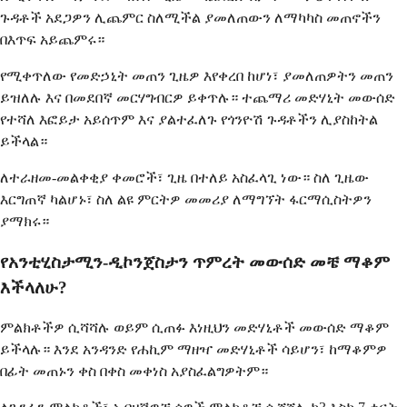
ጉዳቶች አደጋዎን ሊጨምር ስለሚችል ያመለጠውን ለማካካስ መጠኖችን
በእጥፍ አይጨምሩ።
የሚቀጥለው የመድኃኒት መጠን ጊዜዎ እየቀረበ ከሆነ፣ ያመለጠዎትን መጠን
ይዝለሉ እና በመደበኛ መርሃግብርዎ ይቀጥሉ። ተጨማሪ መድሃኒት መውሰድ
የተሻለ እፎይታ አይሰጥም እና ያልተፈለጉ የጎንዮሽ ጉዳቶችን ሊያስከትል
ይችላል።
ለተራዘመ-መልቀቂያ ቀመሮች፣ ጊዜ በተለይ አስፈላጊ ነው። ስለ ጊዜው
እርግጠኛ ካልሆኑ፣ ስለ ልዩ ምርትዎ መመሪያ ለማግኘት ፋርማሲስትዎን
ያማክሩ።
የአንቲሂስታሚን-ዲኮንጀስታን ጥምረት መውሰድ መቼ ማቆም
እችላለሁ?
ምልክቶችዎ ሲሻሻሉ ወይም ሲጠፉ እነዚህን መድሃኒቶች መውሰድ ማቆም
ይችላሉ። እንደ አንዳንድ የሐኪም ማዘዣ መድሃኒቶች ሳይሆን፣ ከማቆምዎ
በፊት መጠኑን ቀስ በቀስ መቀነስ አያስፈልግዎትም።