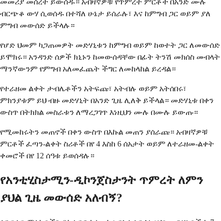
መመሪያ መሰረት ይውሰዱ። አብዛኛዎቹ የጥምረት ምርቶች በአንድ ሙሉ
ብርጭቆ ውሃ ሲወሰዱ በተሻለ ሁኔታ ይሰራሉ፣ እና ከምግብ ጋር ወይም ያለ
ምግብ መውሰድ ይችላሉ።
የሆድ ህመም ካጋጠመዎት መድሃኒቱን ከምግብ ወይም ከወተት ጋር ለመውሰድ
ይሞክሩ። አንዳንድ ሰዎች ክኒኑን ከመውሰዳቸው በፊት ትንሽ መክሰስ መብላት
ማንኛውንም የምግብ አለመፈጨት ችግር ለመከላከል ይረዳል።
የተራዘመ ልቀት ታብሌቶችን አትፍጩ፣ አትብሉ ወይም አትሰበሩ፣
ምክንያቱም ይህ ብዙ መድሃኒት በአንድ ጊዜ ሊለቅ ይችላል። መድሃኒቱ በቀን
ውስጥ በትክክል መስራቱን ለማረጋገጥ እነዚህን ሙሉ በሙሉ ይውጡ።
የሚመከሩትን መጠኖች በቀን ውስጥ በእኩል መጠን ያሰራጩ። አብዛኛዎቹ
ምርቶች ፈጣን-ልቀት ስሪቶች በየ 4 እስከ 6 ሰአታት ወይም ለተራዘመ-ልቀት
ቀመሮች በየ 12 ሰዓቱ ይወሰዳሉ።
የአንቲሂስታሚን-ዲኮንጀስታንት ጥምረት ለምን
ያህል ጊዜ መውሰድ አለብኝ?