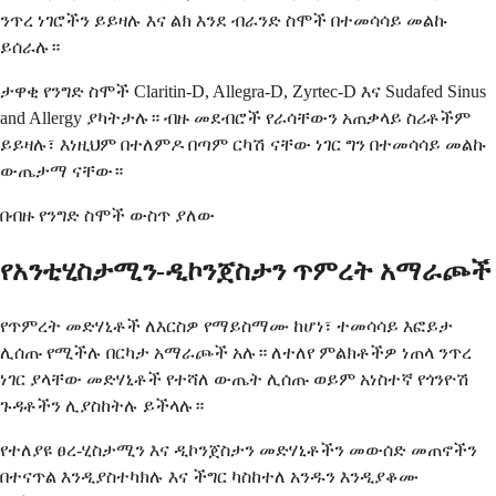
ንጥረ ነገሮችን ይይዛሉ እና ልክ እንደ ብራንድ ስሞች በተመሳሳይ መልኩ
ይሰራሉ።
ታዋቂ የንግድ ስሞች Claritin-D, Allegra-D, Zyrtec-D እና Sudafed Sinus
and Allergy ያካትታሉ። ብዙ መደብሮች የራሳቸውን አጠቃላይ ስሪቶችም
ይይዛሉ፣ እነዚህም በተለምዶ በጣም ርካሽ ናቸው ነገር ግን በተመሳሳይ መልኩ
ውጤታማ ናቸው።
በብዙ የንግድ ስሞች ውስጥ ያለው
የአንቲሂስታሚን-ዲኮንጀስታን ጥምረት አማራጮች
የጥምረት መድሃኒቶች ለእርስዎ የማይስማሙ ከሆነ፣ ተመሳሳይ እፎይታ
ሊሰጡ የሚችሉ በርካታ አማራጮች አሉ። ለተለየ ምልክቶችዎ ነጠላ ንጥረ
ነገር ያላቸው መድሃኒቶች የተሻለ ውጤት ሊሰጡ ወይም አነስተኛ የጎንዮሽ
ጉዳቶችን ሊያስከትሉ ይችላሉ።
የተለያዩ ፀረ-ሂስታሚን እና ዲኮንጀስታን መድሃኒቶችን መውሰድ መጠኖችን
በተናጥል እንዲያስተካክሉ እና ችግር ካስከተለ አንዱን እንዲያቆሙ