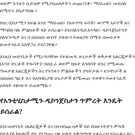
ወይም ጉንፋን ሲይዝዎ የሚያስጠላዎትን መጨናነቅ፣ ማስነጠስ፣ መፍሰስ
ስሜትን ያስታግሳሉ።
የፀረ-ሂስታሚን ክፍል እንደ ማስነጠስ፣ የአፍንጫ ፍሳሽ፣ ውሃማ አይኖች እና
ማሳከክ ባሉ ምልክቶች ላይ ይሰራል። ይህ በእንዲህ እንዳለ፣ ዲኮንጀስታንት
በአፍንጫዎ እና በ sinuses ውስጥ ያለውን የመዘጋት ስሜት በመፍታት
ለመተንፈስ አስቸጋሪ ያደርገዋል።
እነዚህ መድሃኒቶች የሚረዱባቸው የተለመዱ ሁኔታዎች ወቅታዊ አለርጂዎችን
(እንደ ድርቆሽ ትኩሳት)፣ ከአቧራ ወይም ከቤት እንስሳት ፀጉር የሚመጡ
ዓመታዊ አለርጂዎችን እና የጉንፋን ምልክቶችን ያካትታሉ። አንዳንዶች ለ
sinuses ግፊት እና ከአካባቢያዊ ሁኔታዎች ለሚመጡ ጥቃቅን የመተንፈሻ
አካላት ብስጭት ይጠቀማሉ።
የአንቲሂስታሚን-ዲኮንጀስታን ጥምረት እንዴት
ይሰራል?
ይህ መድሃኒት በአለርጂዎች እና በተበሳጩ ሰዎች ላይ የሰውነትዎን ምላሽ
በተለያዩ ክፍሎች ላይ ያነጣጠረ ባለ ሁለት አቅጣጫዊ አቀራረብ ይሰራል። ፀረ-