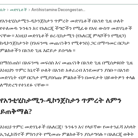
ቤት
መድሃኒቶች
Antihistamine Decongestant Combination Oral Route
የአንቲሂስታሚን-ዲኮንጀስታን ጥምረት መድሃኒቶች በአንድ ጊዜ ሁለት
የተለመዱ ጉንፋን እና የአለርጂ ችግሮችን የሚፈቱ የአፍ ውስጥ መድሃኒቶች
ናቸው። እነዚህ መድሃኒቶች ፀረ-ሂስታሚን (የአለርጂ ምላሾችን የሚዘጋ)
ከዲኮንጀስታንት (የአፍንጫ መጨናነቅን የሚቀንስ) ጋር በማጣመር በርካታ
ምልክቶችን በአንድ ጊዜ እፎይታ ይሰጣሉ።
በማስነጠስ፣ በአፍንጫ መፍሰስ እና መጨናነቅ በአንድ ጊዜ በሚሰቃዩበት ጊዜ
እነዚህን ጥምር ክኒኖች ሁለት በአንድ አቀራረብ እንደመሆን ያስቡ። በአንድ
መድሃኒት ብቻ በርካታ የሚያበሳጩ ምልክቶችን በመፍታት ህይወትዎን ቀላል
ለማድረግ የተነደፉ ናቸው።
የአንቲሂስታሚን-ዲኮንጀስታን ጥምረት ለምን
ይጠቅማል?
እነዚህ ጥምር መድሃኒቶች በአለርጂ፣ ጉንፋን እና የላይኛው የመተንፈሻ አካላት
ኢንፌክሽኖች ምክንያት የሚመጡ ምልክቶችን ያስታግሳሉ። በአለርጂ ወቅት