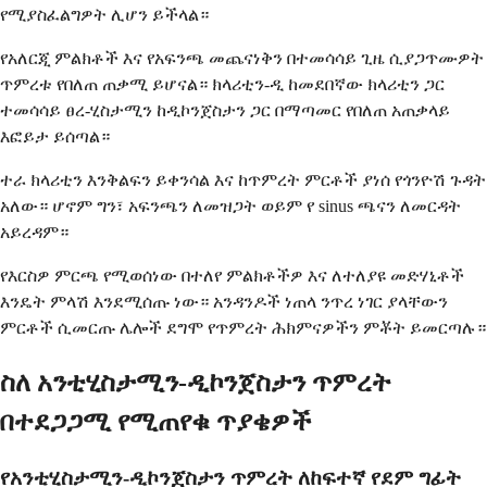
የሚያስፈልግዎት ሊሆን ይችላል።
የአለርጂ ምልክቶች እና የአፍንጫ መጨናነቅን በተመሳሳይ ጊዜ ሲያጋጥሙዎት
ጥምረቱ የበለጠ ጠቃሚ ይሆናል። ክላሪቲን-ዲ ከመደበኛው ክላሪቲን ጋር
ተመሳሳይ ፀረ-ሂስታሚን ከዲኮንጀስታን ጋር በማጣመር የበለጠ አጠቃላይ
እፎይታ ይሰጣል።
ተራ ክላሪቲን እንቅልፍን ይቀንሳል እና ከጥምረት ምርቶች ያነሰ የጎንዮሽ ጉዳት
አለው። ሆኖም ግን፣ አፍንጫን ለመዝጋት ወይም የ sinus ጫናን ለመርዳት
አይረዳም።
የእርስዎ ምርጫ የሚወሰነው በተለየ ምልክቶችዎ እና ለተለያዩ መድሃኒቶች
እንዴት ምላሽ እንደሚሰጡ ነው። አንዳንዶች ነጠላ ንጥረ ነገር ያላቸውን
ምርቶች ሲመርጡ ሌሎች ደግሞ የጥምረት ሕክምናዎችን ምቾት ይመርጣሉ።
ስለ አንቲሂስታሚን-ዲኮንጀስታን ጥምረት
በተደጋጋሚ የሚጠየቁ ጥያቄዎች
የአንቲሂስታሚን-ዲኮንጀስታን ጥምረት ለከፍተኛ የደም ግፊት