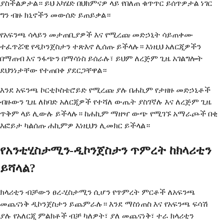
ያስችልዎታል። ይህ አካሄድ በህክምናዎ ላይ የበለጠ ቁጥጥር ይሰጥዎታል ነገር
ግን ብዙ ክኒኖችን መውሰድ ይጠይቃል።
የአፍንጫ ሳላይን መታጠቢያዎች እና የሚረጩ መድኃኒት ሳይጠቀሙ
ተፈጥሯዊ የዲኮንጀስታን ተጽእኖ ሊሰጡ ይችላሉ። እነዚህ አለርጂዎችን
በማጠብ እና ንፋጭን በማሳነስ ይሰራሉ፣ ይህም ለረጅም ጊዜ አገልግሎት
ደህንነታቸው የተጠበቀ ያደርጋቸዋል።
እንደ አፍንጫ ኮርቲኮስቴሮይድ የሚረጩ ያሉ በሐኪም የታዘዙ መድኃኒቶች
ብዙውን ጊዜ ለከባድ አለርጂዎች የተሻለ ውጤት ያስገኛሉ እና ለረጅም ጊዜ
ጥቅም ላይ ሊውሉ ይችላሉ። ከሐኪም ማዘዣ ውጭ የሚገኙ አማራጮች በቂ
እፎይታ ካልሰጡ ሐኪምዎ እነዚህን ሊመክር ይችላል።
የአንቲሂስታሚን-ዲኮንጀስታን ጥምረት ከክላሪቲን
ይሻላል?
ክላሪቲን ብቻውን ፀረ-ሂስታሚን ሲሆን የጥምረት ምርቶች ለአፍንጫ
መጨናነቅ ዲኮንጀስታን ይጨምራሉ። እንደ ማስነጠስ እና የአፍንጫ ፍሳሽ
ያሉ የአለርጂ ምልክቶች ብቻ ካለዎት፣ ያለ መጨናነቅ፣ ተራ ክላሪቲን