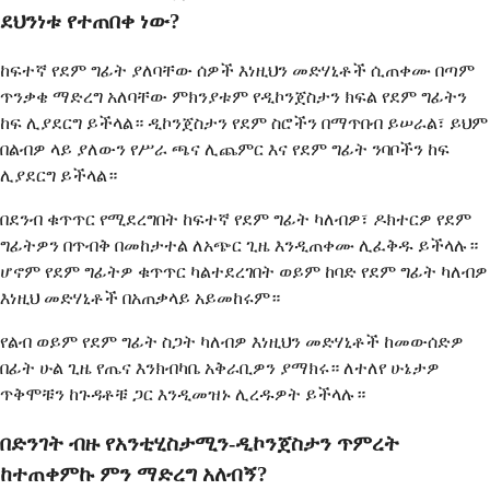
ደህንነቱ የተጠበቀ ነው?
ከፍተኛ የደም ግፊት ያለባቸው ሰዎች እነዚህን መድሃኒቶች ሲጠቀሙ በጣም
ጥንቃቄ ማድረግ አለባቸው ምክንያቱም የዲኮንጀስታን ክፍል የደም ግፊትን
ከፍ ሊያደርግ ይችላል። ዲኮንጀስታን የደም ስሮችን በማጥበብ ይሠራል፣ ይህም
በልብዎ ላይ ያለውን የሥራ ጫና ሊጨምር እና የደም ግፊት ንባቦችን ከፍ
ሊያደርግ ይችላል።
በደንብ ቁጥጥር የሚደረግበት ከፍተኛ የደም ግፊት ካለብዎ፣ ዶክተርዎ የደም
ግፊትዎን በጥብቅ በመከታተል ለአጭር ጊዜ እንዲጠቀሙ ሊፈቅዱ ይችላሉ።
ሆኖም የደም ግፊትዎ ቁጥጥር ካልተደረገበት ወይም ከባድ የደም ግፊት ካለብዎ
እነዚህ መድሃኒቶች በአጠቃላይ አይመከሩም።
የልብ ወይም የደም ግፊት ስጋት ካለብዎ እነዚህን መድሃኒቶች ከመውሰድዎ
በፊት ሁል ጊዜ የጤና እንክብካቤ አቅራቢዎን ያማክሩ። ለተለየ ሁኔታዎ
ጥቅሞቹን ከጉዳቶቹ ጋር እንዲመዝኑ ሊረዱዎት ይችላሉ።
በድንገት ብዙ የአንቲሂስታሚን-ዲኮንጀስታን ጥምረት
ከተጠቀምኩ ምን ማድረግ አለብኝ?