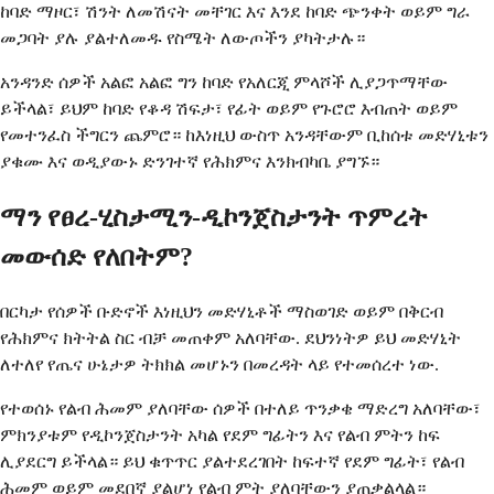
ከባድ ማዞር፣ ሽንት ለመሽናት መቸገር እና እንደ ከባድ ጭንቀት ወይም ግራ
መጋባት ያሉ ያልተለመዱ የስሜት ለውጦችን ያካትታሉ።
አንዳንድ ሰዎች አልፎ አልፎ ግን ከባድ የአለርጂ ምላሾች ሊያጋጥማቸው
ይችላል፣ ይህም ከባድ የቆዳ ሽፍታ፣ የፊት ወይም የጉሮሮ እብጠት ወይም
የመተንፈስ ችግርን ጨምሮ። ከእነዚህ ውስጥ አንዳቸውም ቢከሰቱ መድሃኒቱን
ያቁሙ እና ወዲያውኑ ድንገተኛ የሕክምና እንክብካቤ ያግኙ።
ማን የፀረ-ሂስታሚን-ዲኮንጀስታንት ጥምረት
መውሰድ የለበትም?
በርካታ የሰዎች ቡድኖች እነዚህን መድሃኒቶች ማስወገድ ወይም በቅርብ
የሕክምና ክትትል ስር ብቻ መጠቀም አለባቸው. ደህንነትዎ ይህ መድሃኒት
ለተለየ የጤና ሁኔታዎ ትክክል መሆኑን በመረዳት ላይ የተመሰረተ ነው.
የተወሰኑ የልብ ሕመም ያለባቸው ሰዎች በተለይ ጥንቃቄ ማድረግ አለባቸው፣
ምክንያቱም የዲኮንጀስታንት አካል የደም ግፊትን እና የልብ ምትን ከፍ
ሊያደርግ ይችላል። ይህ ቁጥጥር ያልተደረገበት ከፍተኛ የደም ግፊት፣ የልብ
ሕመም ወይም መደበኛ ያልሆነ የልብ ምት ያለባቸውን ያጠቃልላል።