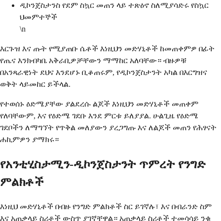
ዲኮንጀስታንስ የደም ስኳር መጠን ላይ ተጽዕኖ ስለሚያሳድሩ የስኳር
ህመምተኞች
\n
እርጉዝ እና ጡት የሚያጠቡ ሴቶች እነዚህን መድሃኒቶች ከመጠቀምዎ በፊት
የጤና እንክብካቤ አቅራቢዎቻቸውን ማማከር አለባቸው። ብዙዎቹ
በአንጻራዊነት ደህና እንደሆኑ ቢቆጠሩም, የዲኮንጀስታንት አካል በእርግዝና
ወቅት ላይመከር ይችላል.
የተወሰኑ ዕድሜያቸው ያልደረሱ ልጆች እነዚህን መድሃኒቶች መጠቀም
የለባቸውም, እና የዕድሜ ገደቡ እንደ ምርቱ ይለያያል. ሁልጊዜ የዕድሜ
ገደቦችን ለማግኘት የጥቅል መለያውን ያረጋግጡ እና ለልጆች መጠን የሕፃናት
ሐኪምዎን ያማክሩ።
የአንቲሂስታሚን-ዲኮንጀስታንት ጥምረት የንግድ
ምልክቶች
እነዚህ መድሃኒቶች በብዙ የንግድ ምልክቶች ስር ይገኛሉ፣ እና በብራንድ ስም
እና አጠቃላይ ስሪቶች ውስጥ ያገኛቸዋል። አጠቃላይ ስሪቶች ተመሳሳይ ንቁ