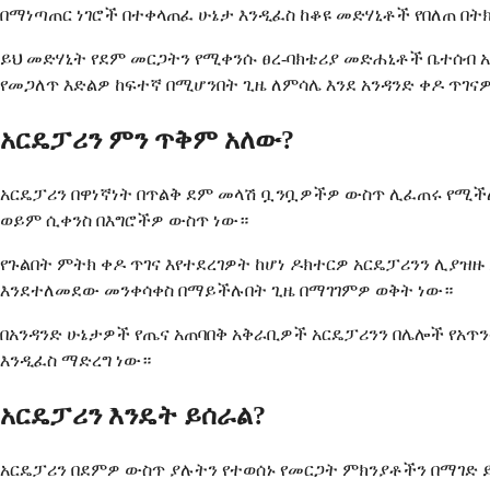
በማነጣጠር ነገሮች በተቀላጠፈ ሁኔታ እንዲፈስ ከቆዩ መድሃኒቶች የበለጠ በት
ይህ መድሃኒት የደም መርጋትን የሚቀንሱ ፀረ-ባክቴሪያ መድሐኒቶች ቤተሰብ 
የመጋለጥ እድልዎ ከፍተኛ በሚሆንበት ጊዜ ለምሳሌ እንደ አንዳንድ ቀዶ ጥገናዎ
አርዴፓሪን ምን ጥቅም አለው?
አርዴፓሪን በዋነኛነት በጥልቅ ደም መላሽ ቧንቧዎችዎ ውስጥ ሊፈጠሩ የሚችሉ
ወይም ሲቀንስ በእግሮችዎ ውስጥ ነው።
የጉልበት ምትክ ቀዶ ጥገና እየተደረገዎት ከሆነ ዶክተርዎ አርዴፓሪንን ሊያዝ
እንደተለመደው መንቀሳቀስ በማይችሉበት ጊዜ በማገገምዎ ወቅት ነው።
በአንዳንድ ሁኔታዎች የጤና አጠባበቅ አቅራቢዎች አርዴፓሪንን በሌሎች የአጥ
እንዲፈስ ማድረግ ነው።
አርዴፓሪን እንዴት ይሰራል?
አርዴፓሪን በደምዎ ውስጥ ያሉትን የተወሰኑ የመርጋት ምክንያቶችን በማገድ 