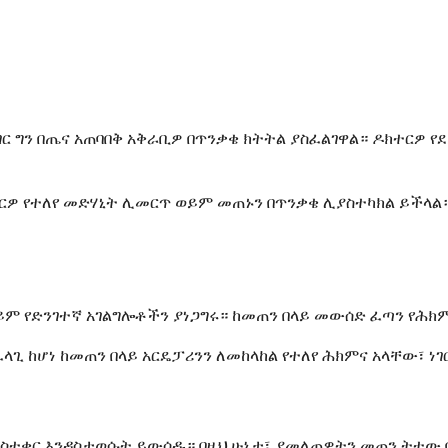
ገር ግን በጤና አጠባበቅ አቅራቢዎ በጥንቃቄ ክትትል ያስፈልገዋል። ዶክተርዎ 
ርዎ የተለየ መድሃኒት ሊመርጥ ወይም መጠኑን በጥንቃቄ ሊያስተካክል ይችላል
ይም የድንገተኛ አገልግሎቶችን ያነጋግሩ። ከመጠን በላይ መውሰድ ፈጣን የሕክ
ጊ ከሆነ ከመጠን በላይ አርዴፓሪንን ለመከላከል የተለየ ሕክምና አላቸው፣ ነገ
በስተቀር እንዳስታወሱት ይውሰዱ። በዚህ ሁኔታ፣ ያመለጠዎትን መጠን ትተው