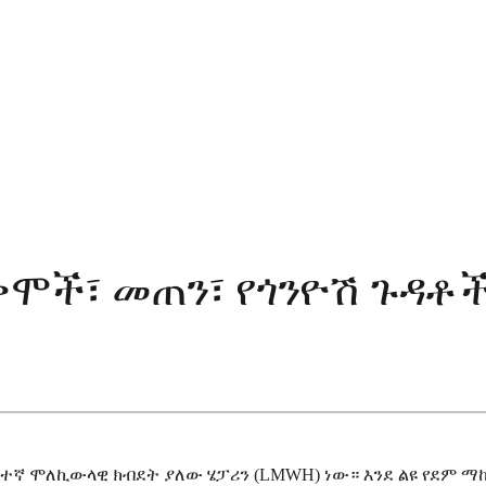
ቀሞች፣ መጠን፣ የጎንዮሽ ጉዳቶ
ተኛ ሞለኪውላዊ ክብደት ያለው ሄፓሪን (LMWH) ነው። እንደ ልዩ የደም ማ