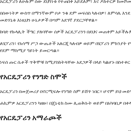
አርዴፓሪን ለሁሉም ሰው ደህንነቱ የተጠበቀ አይደለም፣ እና ዶክተርዎ ከመሾ
በሰውነትዎ ውስጥ በማንኛውም ቦታ ንቁ ደም መፍሰስ ካለብዎ፣ ለምሳሌ እንደ
መድሃኒቱ እነዚህን ሁኔታዎች በጣም አደገኛ ያደርጋቸዋል።
ከባድ የኩላሊት ችግር ያለባቸው ሰዎች አርዴፓሪንን በደህና መጠቀም አይችሉ
ለሄፓሪን፣ የአሳማ ሥጋ ውጤቶች አለርጂ ካለብዎ ወይም በሄፓሪን ምክንያት የሚከ
የደም ማከሚያ ዓይነት ይመርጣል።
ነፍሰ ጡር ሴቶች ጥቅሞቹ ከሚያስከትላቸው አደጋዎች በላይ ካልሆኑ በስተቀር 
የአርዴፓሪን የንግድ ስሞች
አርዴፓሪን በመጀመሪያ በኖርሚፍሎ የንግድ ስም ይሸጥ ነበር። ሆኖም ይህ መድ
ሐኪምዎ አርዴፓሪንን ካዘዙ፣ በጄኔቲክ ስሙ ሊጠቅሱት ወይም በአካባቢዎ በ
የአርዴፓሪን አማራጮች