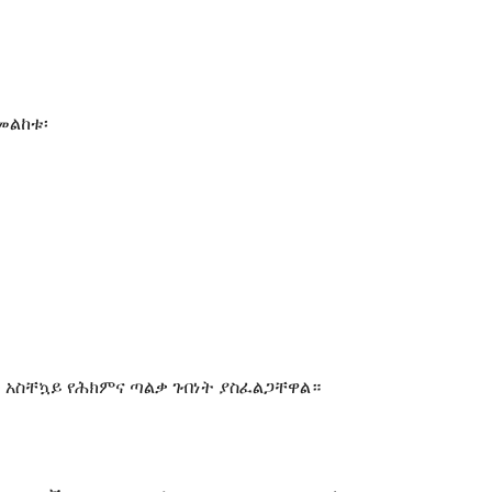
መልከቱ፡
ቱ አስቸኳይ የሕክምና ጣልቃ ገብነት ያስፈልጋቸዋል።