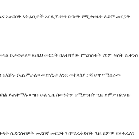
ጤና አጠባበቅ አቅራቢዎች አርዴፓሪንን በብዛት የሚታዘዙት ለደም መርጋት
መባል ይታወቃል። እነዚህ መርጋት በአብዛኛው የሚከሰቱት የደም ፍሰት ሲቀንስ
ዎን በእጅጉ ይጨምራል። መድሃኒቱ እንደ መከላከያ ጋሻ ሆኖ የሚሰራው
ላከል ይጠቀማሉ። ግቡ ሁል ጊዜ ሰውነትዎ በሚድንበት ጊዜ ደምዎ በአግባቡ
ም ጉዳት ሲደርስብዎት መደበኛ መርጋትን በሚፈቅድበት ጊዜ ደምዎ ያልተፈለገ