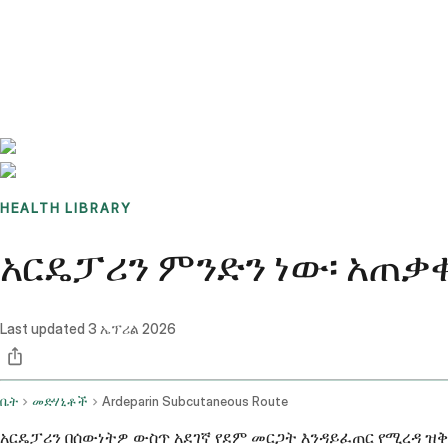
Benchmarks
Stories
FAQ
Sign up / Log in
HEALTH LIBRARY
አርዴፓሪን ምንድን ነው፡ አጠቃ
Last updated
3 ኤፕሪል 2026
ቤት
መድሃኒቶች
Ardeparin Subcutaneous Route
አርዴፓሪን በሰውነትዎ ውስጥ አደገኛ የደም መርጋት እንዳይፈጠር የሚረዳ ዝቅ