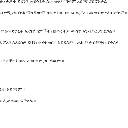
 ሁኔታዎች ይህንን መድሃኒት ለመጠቀም በጣም አደገኛ ያደርጉታል።
መፍሰስ የሚያስከትል ማንኛውም ሁኔታ ካለብዎ አርዴፓሪን መውሰድ የለብዎትም።
ሞ በመድኃኒቱ አደገኛ ክምችት በሰውነትዎ ውስጥ እንዲኖር ያደርጋል።
 አርዴፓሪን ለእርስዎ ደህንነቱ የተጠበቀ አይደለም። ሐኪምዎ በምትኩ የተለየ
ጉዳዮችን ከጤና አጠባቂዎ ጋር ይወያዩ።
ስፋት አይገኝም።
ቀሙ ሊጠቁሙ ይችላሉ።