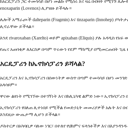
ከአርዴፓሪን ጋር ተመሳሳይ በሆነ መልኩ የሚሰሩ እና ዛሬ በብዛት የሚገኙ 
enoxaparin (Lovenox) ሊያዝዙ ይችላሉ።
ሌሎች አማራጮች dalteparin (Fragmin) እና tinzaparin (Innohe
ሊኖራቸው ይችላል።
እንደ rivaroxaban (Xarelto) ወይም apixaban (Eliquis) ያሉ
የጤና አጠባቂዎ ለእርስዎ በጣም ጥሩውን የደም ማከሚያ በሚመርጡበት ጊዜ የእ
አርዴፓሪን ከኤኖክሳፓሪን ይሻላል?
አርዴፓሪን እና ኢኖክሳፓሪን በሰውነትዎ ውስጥ በጣም ተመሳሳይ በሆነ መንገ
አላሳዩም።
ዋናው ልዩነት የሚገኘው በተገኝነት እና በክሊኒካዊ ልምድ ነው። ኢኖክሳፓሪ
ኢኖክሳፓሪን የበለጠ ሊተነበይ የሚችል የመድኃኒት መመሪያዎች አሉት እና በብዙ
እንደዚሁ ውጤታማ ሊሆን ይችላል።
ዶክተርዎ በአካባቢዎ ባለው ነገር፣ በተለየ የህክምና ፍላጎቶችዎ እና በእያንዳ