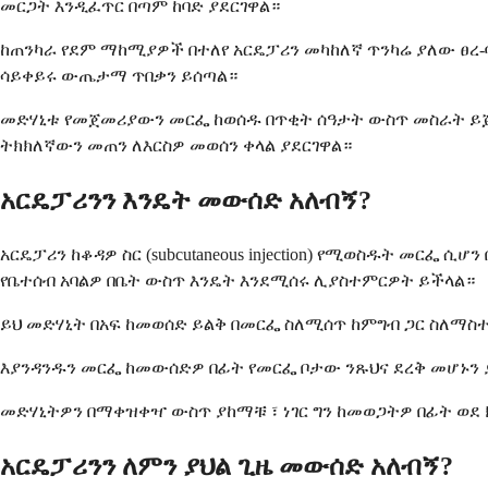
መርጋት እንዲፈጥር በጣም ከባድ ያደርገዋል።
ከጠንካራ የደም ማከሚያዎች በተለየ አርዴፓሪን መካከለኛ ጥንካሬ ያለው ፀረ-
ሳይቀይሩ ውጤታማ ጥበቃን ይሰጣል።
መድሃኒቱ የመጀመሪያውን መርፌ ከወሰዱ በጥቂት ሰዓታት ውስጥ መስራት ይጀ
ትክክለኛውን መጠን ለእርስዎ መወሰን ቀላል ያደርገዋል።
አርዴፓሪንን እንዴት መውሰድ አለብኝ?
አርዴፓሪን ከቆዳዎ ስር (subcutaneous injection) የሚወስዱት መ
የቤተሰብ አባልዎ በቤት ውስጥ እንዴት እንደሚሰሩ ሊያስተምርዎት ይችላል።
ይህ መድሃኒት በአፍ ከመወሰድ ይልቅ በመርፌ ስለሚሰጥ ከምግብ ጋር ስለማስ
እያንዳንዱን መርፌ ከመውሰድዎ በፊት የመርፌ ቦታው ንጹህና ደረቅ መሆኑን 
መድሃኒትዎን በማቀዝቀዣ ውስጥ ያከማቹ ፣ ነገር ግን ከመወጋትዎ በፊት ወደ
አርዴፓሪንን ለምን ያህል ጊዜ መውሰድ አለብኝ?