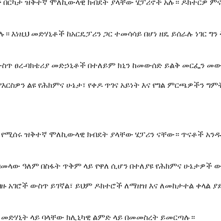
ሌሎች በርካታ ዝቅተኛ ሞለኪውላዊ ክብደት ያላቸው ሄፓሪኖች አሉ። ዶክተርዎ
p) ያካትታሉ። እነዚህ መድሃኒቶች ከአርዴፓሪን ጋር ተመሳሳይ በሆነ ዘዴ ይሰራሉ ነ
 አዳዲስ የአፍ ውስጥ ፀረ-ባክቴሪያ መድኃኒቶች በተለይም ክኒን ከመውሰድ ይልቅ መ
ርስዎን ልዩ የሕክምና ሁኔታ፣ የቀዶ ጥገና አይነት እና የግል ምርጫዎችን ግም
ድ የሚሰሩ ዝቅተኛ ሞለኪውላዊ ክብደት ያላቸው ሄፓሪን ናቸው። ጥናቶች አን
ን በመላው ዓለም በስፋት ጥቅም ላይ የዋለ ሲሆን በተለያዩ የሕክምና ሁኔታዎ
 አገሮች ውስጥ ይገኛል፣ ይህም ዶክተሮች ለማዘዝ እና ለመከታተል ቀላል ያደር
ንዱ መድሃኒት ላይ ባላቸው ክሊኒካዊ ልምድ ላይ በመመስረት ይመርጣሉ።