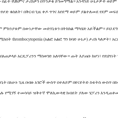
ሙ በፊት የህክምና ታሪክዎን በጥንቃቄ ይገመግማል። አንዳንድ ሁኔታዎች ወይም
 የሆድ ቁስለት፣ በቅርብ ጊዜ ቀዶ ጥገና እየደማ ወይም ያልተለመደ የደም 
ም ምክንያቱም ሰውነታቸው መድሃኒቱን በትክክል ማካሄድ አይችልም። ይህ ደግ
ሰት thrombocytopenia (አልፎ አልፎ ግን ከባድ ሁኔታ) ታሪክ ካለዎት፣
በአጠቃላይ አርዴፓሪንን ማስወገድ አለባቸው። ጡት እያጠቡ ከሆነ፣ የደህንነት 
ሃኒት በአሁኑ ጊዜ በብዙ አገሮች ውስጥ በተለይም በዩናይትድ ስቴትስ ውስጥ በ
ቀላሉ የሚገኝ ተመሳሳይ ዝቅተኛ ሞለኪውላዊ ክብደት ያለው ሄፓሪን እንዲጠ