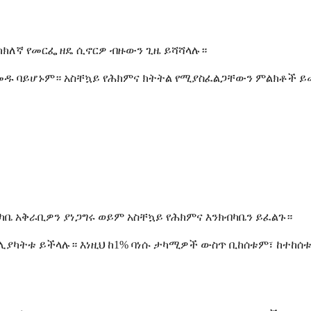
ክክለኛ የመርፌ ዘዴ ሲኖርዎ ብዙውን ጊዜ ይሻሻላሉ።
ለመዱ ባይሆኑም። አስቸኳይ የሕክምና ክትትል የሚያስፈልጋቸውን ምልክቶች ይ
ካቤ አቅራቢዎን ያነጋግሩ ወይም አስቸኳይ የሕክምና እንክብካቤን ይፈልጉ።
ን ሊያካትቱ ይችላሉ። እነዚህ ከ1% ባነሱ ታካሚዎች ውስጥ ቢከሰቱም፣ ከተከሰ