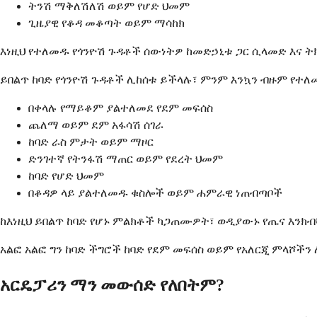
ትንሽ ማቅለሽለሽ ወይም የሆድ ህመም
ጊዜያዊ የቆዳ መቆጣት ወይም ማሳከክ
እነዚህ የተለመዱ የጎንዮሽ ጉዳቶች ሰውነትዎ ከመድኃኒቱ ጋር ሲላመድ እና ት
ይበልጥ ከባድ የጎንዮሽ ጉዳቶች ሊከሰቱ ይችላሉ፣ ምንም እንኳን ብዙም የተ
በቀላሉ የማይቆም ያልተለመደ የደም መፍሰስ
ጨለማ ወይም ደም አፋሳሽ ሰገራ
ከባድ ራስ ምታት ወይም ማዞር
ድንገተኛ የትንፋሽ ማጠር ወይም የደረት ህመም
ከባድ የሆድ ህመም
በቆዳዎ ላይ ያልተለመዱ ቁስሎች ወይም ሐምራዊ ነጠብጣቦች
ከእነዚህ ይበልጥ ከባድ የሆኑ ምልክቶች ካጋጠሙዎት፣ ወዲያውኑ የጤና እንክብ
አልፎ አልፎ ግን ከባድ ችግሮች ከባድ የደም መፍሰስ ወይም የአለርጂ ምላሾች
አርዴፓሪን ማን መውሰድ የለበትም?