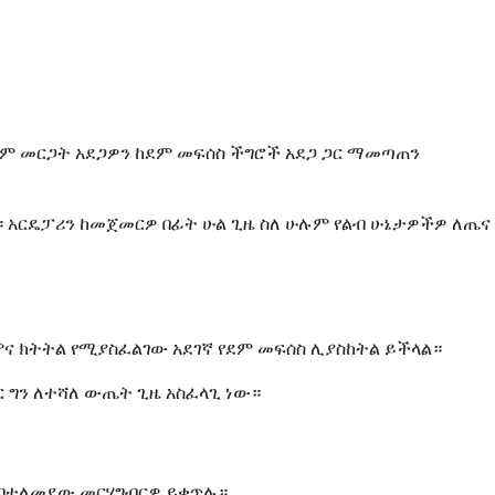
የደም መርጋት አደጋዎን ከደም መፍሰስ ችግሮች አደጋ ጋር ማመጣጠን
። አርዴፓሪን ከመጀመርዎ በፊት ሁል ጊዜ ስለ ሁሉም የልብ ሁኔታዎችዎ ለጤና
ምና ክትትል የሚያስፈልገው አደገኛ የደም መፍሰስ ሊያስከትል ይችላል።
ር ግን ለተሻለ ውጤት ጊዜ አስፈላጊ ነው።
 በተለመደው መርሃግብርዎ ይቀጥሉ።