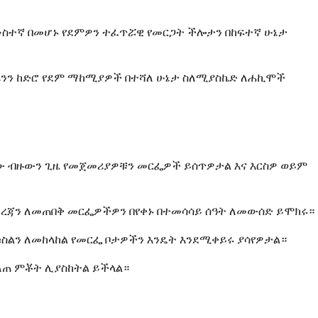
አነስተኛ በመሆኑ የደምዎን ተፈጥሯዊ የመርጋት ችሎታን በከፍተኛ ሁኔታ
ሪንን ከድሮ የደም ማከሚያዎች በተሻለ ሁኔታ ስለሚያስኬድ ለሐኪሞች
አቅራቢው ብዙውን ጊዜ የመጀመሪያዎቹን መርፌዎች ይሰጥዎታል እና እርስዎ ወይም
ደረጃን ለመጠበቅ መርፌዎችዎን በየቀኑ በተመሳሳይ ሰዓት ለመውሰድ ይሞክሩ።
ስልን ለመከላከል የመርፌ ቦታዎችን እንዴት እንደሚቀይሩ ያሳየዎታል።
ለጠ ምቾት ሊያስከትል ይችላል።