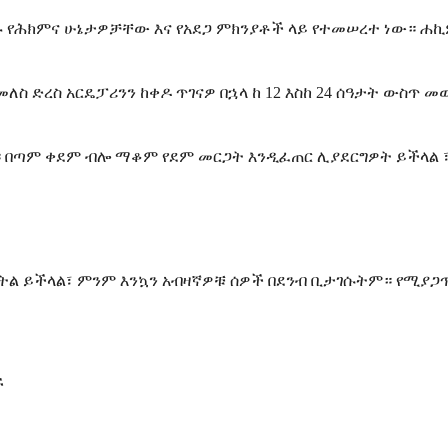
ወሰኑ የሕክምና ሁኔታዎቻቸው እና የአደጋ ምክንያቶች ላይ የተመሠረተ ነው። ሐ
መለስ ድረስ አርዴፓሪንን ከቀዶ ጥገናዎ በኋላ ከ 12 እስከ 24 ሰዓታት ውስጥ
 በጣም ቀደም ብሎ ማቆም የደም መርጋት እንዲፈጠር ሊያደርግዎት ይችላል ፣ 
ትል ይችላል፣ ምንም እንኳን አብዛኛዎቹ ሰዎች በደንብ ቢታገሱትም። የሚያጋ
ች