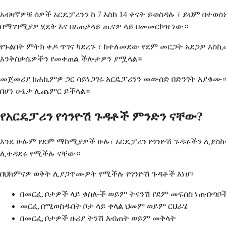
አብዛኛዎቹ ሰዎች አርዴፓሪንን ከ 7 እስከ 14 ቀናት ይወስዳሉ ፣ ይህም በተ
በማገገሚያዎ ሂደት እና በአጠቃላይ ጤናዎ ላይ በመመርኮዝ ነው።
የጉልበት ምትክ ቀዶ ጥገና ካደረጉ ፣ ከተለመደው የደም መርጋት አደጋዎ እስኪ
እንቅስቃሴዎችን የመቀጠል ችሎታዎን ያሟላል።
መጀመሪያ ከሐኪምዎ ጋር ሳይነጋገሩ አርዴፓሪንን መውሰድ በድንገት አያቁሙ።
በሆነ ሁኔታ ሊጨምር ይችላል።
የአርዴፓሪን የጎንዮሽ ጉዳቶች ምንድን ናቸው?
እንደ ሁሉም የደም ማከሚያዎች ሁሉ፣ አርዴፓሪን የጎንዮሽ ጉዳቶችን ሊያስከ
ሊተዳደሩ የሚችሉ ናቸው።
በህክምናዎ ወቅት ሊያጋጥሙዎት የሚችሉ የጎንዮሽ ጉዳቶች እነሆ፡
በመርፌ ቦታዎች ላይ ቁስሎች ወይም ትናንሽ የደም መፍሰስ ነጠብጣቦ
መርፌ በሚወስዱበት ቦታ ላይ ቀላል ህመም ወይም ርህራሄ
በመርፌ ቦታዎች ዙሪያ ትንሽ እብጠት ወይም መቅላት