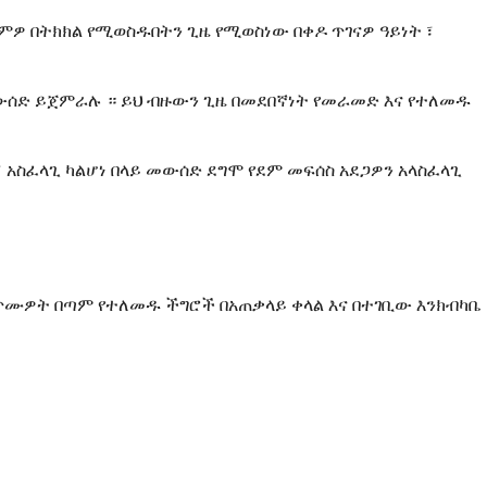
ኪምዎ በትክክል የሚወስዱበትን ጊዜ የሚወስነው በቀዶ ጥገናዎ ዓይነት ፣
 መውሰድ ይጀምራሉ ። ይህ ብዙውን ጊዜ በመደበኛነት የመራመድ እና የተለመዱ
አስፈላጊ ካልሆነ በላይ መውሰድ ደግሞ የደም መፍሰስ አደጋዎን አላስፈላጊ
ጥሙዎት በጣም የተለመዱ ችግሮች በአጠቃላይ ቀላል እና በተገቢው እንክብካቤ