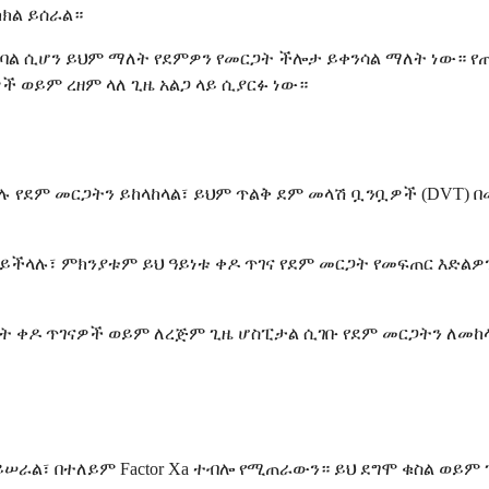
ክክል ይሰራል።
አባል ሲሆን ይህም ማለት የደምዎን የመርጋት ችሎታ ይቀንሳል ማለት ነው። የ
ች ወይም ረዘም ላለ ጊዜ አልጋ ላይ ሲያርፉ ነው።
 የደም መርጋትን ይከላከላል፣ ይህም ጥልቅ ደም መላሽ ቧንቧዎች (DVT) በ
ዙ ይችላሉ፣ ምክንያቱም ይህ ዓይነቱ ቀዶ ጥገና የደም መርጋት የመፍጠር እድል
ንት ቀዶ ጥገናዎች ወይም ለረጅም ጊዜ ሆስፒታል ሲገቡ የደም መርጋትን ለመከ
ይሠራል፣ በተለይም Factor Xa ተብሎ የሚጠራውን። ይህ ደግሞ ቁስል ወይ