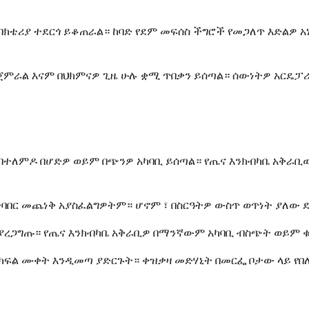
ባክቴሪያ ተደርጎ ይቆጠራል። ከባድ የደም መፍሰስ ችግሮች የመጋለጥ እድልዎ 
ምራል እናም በህክምናዎ ጊዜ ሁሉ ቋሚ ጥበቃን ይሰጣል። ሰውነትዎ አርዴፓ
ርፌ ሲሆን በተለምዶ በሆድዎ ወይም በጭንዎ አካባቢ ይሰጣል። የጤና እንክብካቤ 
ተባበር መጨነቅ አያስፈልግዎትም። ሆኖም ፣ በስርዓትዎ ውስጥ ወጥነት ያለው 
ያረጋግጡ። የጤና እንክብካቤ አቅራቢዎ በማንኛውም አካባቢ ብስጭት ወይም ቁ
 ክፍል ሙቀት እንዲመጣ ያድርጉት። ቀዝቃዛ መድሃኒት በመርፌ ቦታው ላይ የበ