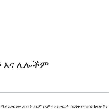
ች እና ሌሎችም
ከሚያ አድርገው ያስቡት ይህም የደምዎን የመርጋት ስርዓት የተወሰኑ ክፍሎችን