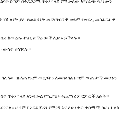
 ምናልባት በጣም በተደጋጋሚ ጥቅም ላይ የሚውለው አማራጭ የሆነውን
ገር ግን ትንሽ ለየት ያሉ የመድኃኒት መርሃግብሮች ወይም የመርፌ መስፈርቶች
ርፌን መውሰድ ከመረጡ ተገቢ አማራጮች ሊሆኑ ይችላሉ።
ት ውስጥ ያስገባሉ።
ዱ ከሌላው በበለጠ የደም መርጋትን ለመከላከል በጣም ውጤታማ መሆኑን
ች ውስጥ ጥቅም ላይ እንዲውል የሚያግዙ ተጨማሪ ምርምሮች አሉት።
ገዋል። ሆኖም ፣ አርዴፓሪን የሚገኝ እና ለሁኔታዎ ተስማሚ ከሆነ ፣ ልክ