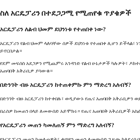
ስለ አርዴፓሪን በተደጋጋሚ የሚጠየቁ ጥያቄዎች
አርዴፓሪን ለልብ ህመም ደህንነቱ የተጠበቀ ነው?
አርዴፓሪን የልብ ህመም ላለባቸው ሰዎች ደህንነቱ የተጠበቀ ሊሆን ይችላል፣ ነ
ይኖርበታል።
የደም መፍሰስ አደጋዎን የሚጨምሩ አንዳንድ የልብ ሁኔታዎች ካሉዎት፣ ዶክተ
አጠባበቅ አቅራቢዎ ያሳውቁ።
በድንገት ብዙ አርዴፓሪን ከተጠቀምኩ ምን ማድረግ አለብኝ?
በድንገት ብዙ አርዴፓሪን ከተቀበሉ፣ ወዲያውኑ የጤና አጠባበቅ አቅራቢዎን ወ
በራስዎ ከመጠን በላይ ለመውሰድ አይሞክሩ። የጤና አጠባበቅ አቅራቢዎች አስፈላ
የአርዴፓሪን መጠን ካመለጠኝ ምን ማድረግ አለብኝ?
የአርዴፓሪን መጠን ካመለጠዎት፣ ቀጣዩን መጠን ለመውሰድ ጊዜው ካልደረሰ 