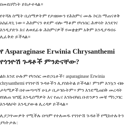
በመደበኛነት ይከታተላል።
የተሻለ ስሜት ቢሰማዎትም የታዘዘውን የሕክምና ሙሉ ኮርስ ማጠናቀቅ
አስፈላጊ ነው። ሕክምናን ቀደም ብሎ ማቆም የካንሰር ሕዋሳት እንደገና
እንዲያድጉ እና ለወደፊቱ ሕክምናዎች የመቋቋም አቅም እንዲያዳብሩ
ሊፈቅድ ይችላል።
የ Asparaginase Erwinia Chrysanthemi
የጎንዮሽ ጉዳቶች ምንድናቸው?
ልክ እንደ ሁሉም የካንሰር መድኃኒቶች፣ asparaginase Erwinia
chrysanthemi የጎንዮሽ ጉዳቶችን ሊያስከትል ይችላል፣ ምንም እንኳን ብዙ
ታካሚዎች በተመጣጣኝ ሁኔታ ቢታገሱትም። ምን እንደሚጠበቅ መረዳት
የበለጠ ዝግጁ እንዲሰማዎት እና የጤና እንክብካቤ ቡድንዎን መቼ ማነጋገር
እንዳለቦት እንዲያውቁ ሊረዳዎ ይችላል።
ሊያጋጥሙዎት የሚችሉ በጣም የተለመዱ የጎንዮሽ ጉዳቶች የሚከተሉትን
ያካትታሉ: