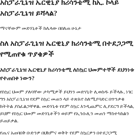
አስፓራጊኔዝ ኤርዊኒያ ክሪሳንቴሚ ከኢ. ኮላይ
አስፓራጊኔዝ ይሻላል?
ማናቸውም መድሃኒቶች ከሌላው በበለጠ ሁኔታ
ስለ አስፓራጊኔዝ ኤርዊኒያ ክሪሳንቴሚ በተደጋጋሚ
የሚጠየቁ ጥያቄዎች
አስፓራጊኔዝ ኤርዊኒያ ክሪሳንቴሚ ለስኳር ህመምተኞች ደህንነቱ
የተጠበቀ ነውን?
የስኳር ህመም ያለባቸው ታካሚዎች ይህንን መድሃኒት ሊወስዱ ይችላሉ, ነገር
ግን አስፓራጊኔዝ የደም ስኳር መጠን ላይ ተጽእኖ ስለሚያሳድር በጥንቃቄ
ክትትል ያስፈልጋቸዋል. መድሃኒቱ የደም ስኳር እንዲጨምር ሊያደርግ ይችላል,
ይህም የስኳር ህመም መድሃኒቶችን ወይም የኢንሱሊን መጠን ማስተካከልን
ይጠይቃል.
የጤና አጠባበቅ ቡድንዎ በህክምና ወቅት የደም ስኳርዎን በተደጋጋሚ