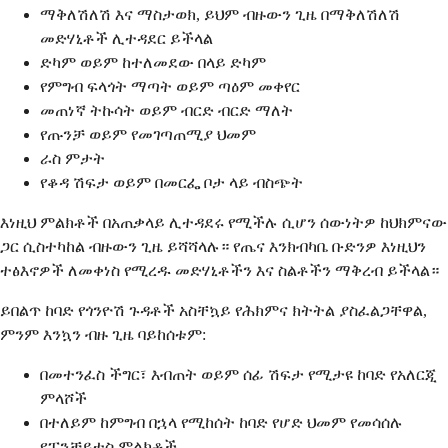
ማቅለሽለሽ እና ማስታወክ, ይህም ብዙውን ጊዜ በማቅለሽለሽ
መድሃኒቶች ሊተዳደር ይችላል
ድካም ወይም ከተለመደው በላይ ድካም
የምግብ ፍላጎት ማጣት ወይም ጣዕም መቀየር
መጠነኛ ትኩሳት ወይም ብርድ ብርድ ማለት
የጡንቻ ወይም የመገጣጠሚያ ህመም
ራስ ምታት
የቆዳ ሽፍታ ወይም በመርፌ ቦታ ላይ ብስጭት
እነዚህ ምልክቶች በአጠቃላይ ሊተዳደሩ የሚችሉ ሲሆን ሰውነትዎ ከህክምናው
ጋር ሲስተካከል ብዙውን ጊዜ ይሻሻላሉ። የጤና እንክብካቤ ቡድንዎ እነዚህን
ተፅእኖዎች ለመቀነስ የሚረዱ መድሃኒቶችን እና ስልቶችን ማቅረብ ይችላል።
ይበልጥ ከባድ የጎንዮሽ ጉዳቶች አስቸኳይ የሕክምና ክትትል ያስፈልጋቸዋል,
ምንም እንኳን ብዙ ጊዜ ባይከሰቱም:
በመተንፈስ ችግር፣ እብጠት ወይም ሰፊ ሽፍታ የሚታዩ ከባድ የአለርጂ
ምላሾች
በተለይም ከምግብ በኋላ የሚከሰት ከባድ የሆድ ህመም የመሳሰሉ
የፓንቻይተስ ምልክቶች