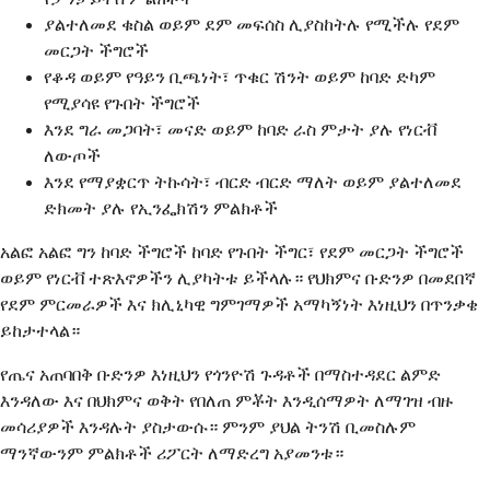
ያልተለመደ ቁስል ወይም ደም መፍሰስ ሊያስከትሉ የሚችሉ የደም
መርጋት ችግሮች
የቆዳ ወይም የዓይን ቢጫነት፣ ጥቁር ሽንት ወይም ከባድ ድካም
የሚያሳዩ የጉበት ችግሮች
እንደ ግራ መጋባት፣ መናድ ወይም ከባድ ራስ ምታት ያሉ የነርቭ
ለውጦች
እንደ የማያቋርጥ ትኩሳት፣ ብርድ ብርድ ማለት ወይም ያልተለመደ
ድክመት ያሉ የኢንፌክሽን ምልክቶች
አልፎ አልፎ ግን ከባድ ችግሮች ከባድ የጉበት ችግር፣ የደም መርጋት ችግሮች
ወይም የነርቭ ተጽእኖዎችን ሊያካትቱ ይችላሉ። የህክምና ቡድንዎ በመደበኛ
የደም ምርመራዎች እና ክሊኒካዊ ግምገማዎች አማካኝነት እነዚህን በጥንቃቄ
ይከታተላል።
የጤና አጠባበቅ ቡድንዎ እነዚህን የጎንዮሽ ጉዳቶች በማስተዳደር ልምድ
እንዳለው እና በህክምና ወቅት የበለጠ ምቾት እንዲሰማዎት ለማገዝ ብዙ
መሳሪያዎች እንዳሉት ያስታውሱ። ምንም ያህል ትንሽ ቢመስሉም
ማንኛውንም ምልክቶች ሪፖርት ለማድረግ አያመንቱ።