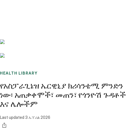
Benchmarks
Stories
FAQ
Sign up / Log in
HEALTH LIBRARY
የአስፓራጊኔዝ ኤርዊኒያ ክሪሳንቴሚ ምንድን
ነው፡ አጠቃቀሞች፣ መጠን፣ የጎንዮሽ ጉዳቶች
እና ሌሎችም
Last updated
3 ኤፕሪል 2026