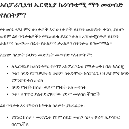
አስፓራጊኔዝ ኤርዊኒያ ክሪሳንቴሚ ማን መውሰድ
የለበትም?
የተወሰኑ የሕክምና ሁኔታዎች እና ሁኔታዎች ይህንን መድሃኒት ተገቢ ያልሆነ
ወይም ልዩ ጥንቃቄዎችን የሚጠይቁ ያደርጉታል። ኦንኮሎጂስትዎ ይህንን
ሕክምና ከመሾሙ በፊት የሕክምና ታሪክዎን በጥንቃቄ ይገመግማል።
እርስዎ ካለዎት ይህንን መድሃኒት መውሰድ የለብዎትም:
ለኤርዊኒያ ክሪሳንቴሚ-የተገኘ አስፓራጊኔዝ የሚታወቅ ከባድ አለርጂ
ንቁ፣ ከባድ የፓንቻይተስ ወይም ከቀድሞው አስፓራጊኔዝ ሕክምና ከባድ
የፓንቻይተስ ታሪክ
ከባድ የጉበት በሽታ ወይም የጉበት አለመሳካት
ንቁ፣ ቁጥጥር ያልተደረገባቸው የደም መፍሰስ ችግሮች
ልዩ ጥንቃቄ እና የቅርብ ክትትል ካለዎት ያስፈልጋል:
የስኳር በሽታ፣ መድሃኒቱ የደም ስኳር መጠን ላይ ተጽዕኖ ሊያሳድር
ስለሚችል