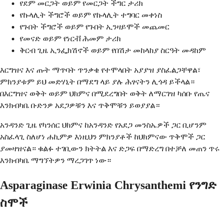
የደም መርጋት ወይም የመርጋት ችግር ታሪክ
የኩላሊት ችግሮች ወይም የኩላሊት ተግባር መቀነስ
የጉበት ችግሮች ወይም የጉበት ኢንዛይሞች መጨመር
የመናድ ወይም የነርቭ ሕመም ታሪክ
ቅርብ ጊዜ ኢንፌክሽኖች ወይም የበሽታ መከላከያ ስርዓት መዳከም
እርግዝና እና ጡት ማጥባት ጥንቃቄ የተሞላበት አያያዝ ያስፈልጋቸዋል፣
ምክንያቱም ይህ መድሃኒት በማደግ ላይ ያሉ ሕፃናትን ሊጎዳ ይችላል።
በእርግዝና ወቅት ወይም ህክምና በሚደረግበት ወቅት ለማርገዝ ካሰቡ የጤና
እንክብካቤ ቡድንዎ አደጋዎቹን እና ጥቅሞቹን ይወያያል።
አንዳንድ ጊዜ የካንሰር ህክምና ከአንዳንድ የአደጋ መንስኤዎች ጋር ቢሆንም
አስፈላጊ ስለሆነ ሐኪምዎ እነዚህን ምክንያቶች ከህክምናው ጥቅሞች ጋር
ያመዛዝናል። ቁልፉ ተገቢውን ክትትል እና ድጋፍ በማድረግ በተቻለ መጠን ጥሩ
እንክብካቤ ማግኘትዎን ማረጋገጥ ነው።
Asparaginase Erwinia Chrysanthemi የንግድ
ስሞች