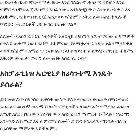
መድኃኒቱ በአብዛኛው የሚታዘዘው እንደ ገለልተኛ ሕክምና ሳይሆን እንደ
ጥምር የኬሞቴራፒ ሕክምና አካል ነው። ኦንኮሎጂስትዎ ለተለየ ሁኔታዎ እና
ለህክምና ታሪክዎ በተዘጋጀ አጠቃላይ የሕክምና ዕቅድ ለመፍጠር ከሌሎች
የካንሰር መድኃኒቶች ጋር አብሮ ይጠቀማል።
ለሌሎች የአስፓራጊኔዝ ዓይነቶች አለርጂክ ሪአክሽን ላጋጠማቸው ታካሚዎች
በተለይ ጠቃሚ ነው፣ ይህም ሕክምናው ያለማቋረጥ እንዲቀጥል የሚያስችል
ወሳኝ የሕክምና አማራጭ ይሰጣል። ይህ ቀጣይነት አጠቃላይ የካንሰር ሕክምና
እቅድዎ ውጤታማነትን ለመጠበቅ አስፈላጊ ነው።
አስፓራጊኔዝ ኤርዊኒያ ክሪሳንቴሚ እንዴት
ይሰራል?
ይህ መድሃኒት በካንሰር ሕዋሳት ውስጥ ያለን የተወሰነ ድክመት በማነጣጠር
ይሰራል። መደበኛ ጤናማ ሴሎች ፕሮቲኖችን ለመሥራት የሚያስፈልገውን
አሚኖ አሲድ የሆነውን የራሳቸውን አስፓራጊን ማምረት ይችላሉ፣ ነገር ግን
አንዳንድ ሉኪሚያ እና ሊምፎማ ሴሎች ይህንን አስፈላጊ የግንባታ ብሎክ
በራሳቸው ማምረት አይችሉም።