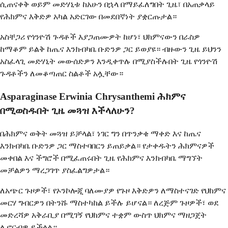
ሲጠናቀቅ ወይም መድሃኒቱ ከአሁን በኋላ በማይፈለግበት ጊዜ፣ በአጠቃላይ
የሕክምና እቅድዎ አካል አድርገው በመደበኛነት ያቋርጡታል።
አስቸጋሪ የጎንዮሽ ጉዳቶች እያጋጠሙዎት ከሆነ፣ ህክምናውን በራስዎ
ከማቆም ይልቅ ከጤና እንክብካቤ ቡድንዎ ጋር ይወያዩ። ብዙውን ጊዜ ይህንን
አስፈላጊ መድሃኒት መውሰድዎን እንዲቀጥሉ በሚያስችሉበት ጊዜ የጎንዮሽ
ጉዳቶችን ለመቆጣጠር ስልቶች አሏቸው።
Asparaginase Erwinia Chrysanthemi ሕክምና
በሚወስዱበት ጊዜ መጓዝ እችላለሁን?
በሕክምና ወቅት መጓዝ ይቻላል፣ ነገር ግን በጥንቃቄ ማቀድ እና ከጤና
እንክብካቤ ቡድንዎ ጋር ማስተባበርን ይጠይቃል። የታቀዱትን ሕክምናዎች
መቀበል እና ችግሮች በሚፈጠሩበት ጊዜ የሕክምና እንክብካቤ ማግኘት
መቻልዎን ማረጋገጥ ያስፈልግዎታል።
ለአጭር ጉዞዎች፣ የኦንኮሎጂ ባለሙያዎ የጉዞ እቅድዎን ለማስተናገድ የህክምና
መርሃ ግብርዎን በትንሹ ማስተካከል ይችሉ ይሆናል። ለረጅም ጉዞዎች፣ ወደ
መድረሻዎ አቅራቢያ በሚገኝ የህክምና ተቋም ውስጥ ህክምና ማዘጋጀት
ሊኖርብዎ ይችላል።