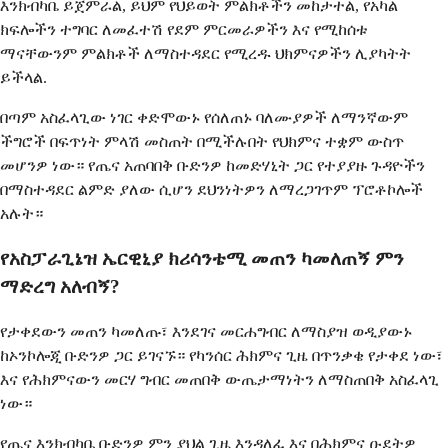
እንክብካቤ ይጀምራል, ይህም የህይወት ምልክቶችን መከታተል, የአካል
ክፍሎችን ተግባር ለመፈተሽ የደም ምርመራዎችን እና የሚከሰቱ
ማናቸውንም ምልክቶች ለማስተዳደር የሚረዱ ህክምናዎችን ሊያካትት
ይችላል.
በጣም አስፈላጊው ነገር ቀድሞውኑ የሰለጠኑ ባለሙያዎች ለማንኛውም
ችግሮች በፍጥነት ምላሽ መስጠት በሚችሉበት የህክምና ተቋም ውስጥ
መሆንዎ ነው። የጤና አጠባበቅ ቡድንዎ ከመድሃኒት ጋር የተያያዙ ጉዳዮችን
በማስተዳደር ልምድ ያለው ሲሆን ደህንነትዎን ለማረጋገጥም ፕሮቶኮሎች
አሉት።
የአስፓራጊኔዝ ኤርዊኒያ ክሪሳንቴሚ መጠን ካመለጠኝ ምን
ማድረግ አለብኝ?
የታቀደውን መጠን ካመለጡ፣ እንደገና መርሐግብር ለማስያዝ ወዲያውኑ
ከኦንኮሎጂ ቡድንዎ ጋር ይገናኙ። የካንሰር ሕክምና ጊዜ በጥንቃቄ የታቀደ ነው፣
እና የሕክምናውን መርሃ ግብር መጠበቅ ውጤታማነትን ለማስጠበቅ አስፈላጊ
ነው።
የጤና እንክብካቤ ቡድንዎ ምን ያህል ጊዜ እንዳለፈ እና በሕክምና ዑደትዎ