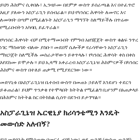
ይህን ሕክምና ሲቀበሉ፣ ኢንዛይሙ በደምዎ ውስጥ ይሰራጫል እና በተፈጥሮ
እዚያ ያለውን አስፓራጊን ይሰብራል። ይህ የካንሰር ሕዋሳት ለመኖር እና
ለመባዛት በጣም በሚፈልጉት አስፓራጊን ማግኘት ስለማይችሉ በጥሬው
የሚራቡበትን አካባቢ ይፈጥራል።
የካንሰር ሕዋሳት ብቻ በሚተማመኑበት የምግብ አዘገጃጀት ውስጥ ቁልፍ ንጥረ
ነገር ማስወገድ ብለው ያስቡ። መደበኛ ሴሎችዎ የራሳቸውን አስፓራጊን
ማዘጋጀት ስለሚችሉ መስራታቸውን ይቀጥላሉ፣ የካንሰር ሕዋሳት ቀስ በቀስ
እየደከሙ ይሞታሉ። ይህ ኢላማ አቀራረብ አስፓራጊኔዝ ሕክምናዎች በካንሰር
ሕክምና ውስጥ በተለይ ጠቃሚ የሚያደርገው ነው።
መድሃኒቱ በአስፓራጊኔዝ ቤተሰብ ውስጥ በመጠኑ ኃይለኛ እንደሆነ ተደርጎ
ይቆጠራል፣ ይህም ጥንቃቄ የተሞላበት ክትትል የሚፈልግ ቢሆንም በአጠቃላይ
በሕክምና ክትትል ስር በትክክል ሲሰጥ በደንብ ይታገሣል።
አስፓራጊኔዝ ኤርዊኒያ ክሪሳንቴሚን እንዴት
መውሰድ አለብኝ?
ይህ መድሃኒት የሚሰጠው በመርፌ ብቻ ነው፣ ወደ ጡንቻ (ውስጠ-ጡንቻ)