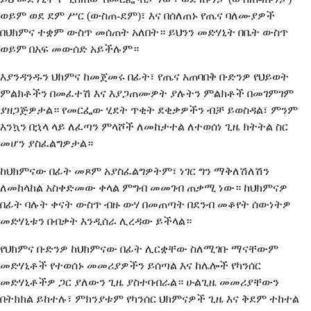
ወይም ወደ ደም ሥር (ውስጠ-ደም)፣ እና በሰለጠኑ የጤና ባለሙያዎች
በህክምና ተቋም ውስጥ መሰጠት አለበት። ይህንን መድሃኒት በቤት ውስጥ
ወይም በአፍ መውሰድ አይችሉም።
እያንዳንዱን ህክምና ከመጀመሩ በፊት፣ የጤና አጠባበቅ ቡድንዎ የህይወት
ምልክቶችን በመፈተሽ እና እያጋጠሙዎት ያሉትን ምልክቶች በመገምገም
ያዘጋጅዎታል። የመርፌው ሂደት ጥቂት ደቂቃዎችን ብቻ ይወስዳል፣ ምንም
እንኳን በኋላ ላይ ለፈጣን ምላሾች ለመከታተል ለተወሰነ ጊዜ ክትትል ስር
መሆን ያስፈልግዎታል።
ከህክምናው በፊት መጾም አያስፈልግዎትም፣ ነገር ግን ማቅለሽለሽን
ለመከላከል አስቀድመው ቀላል ምግብ መመገብ ጠቃሚ ነው። ከህክምናዎ
በፊት ባሉት ቀናት ውስጥ ብዙ ውሃ በመጠጣት በደንብ መቆየት ሰውነትዎ
መድሃኒቱን በብቃት እንዲሰራ ሊረዳው ይችላል።
የህክምና ቡድንዎ ከህክምናው በፊት ሊርቋቸው ስለሚገቡ ማናቸውም
መድሃኒቶች የተወሰኑ መመሪያዎችን ይሰጣል እና ከሌሎች የካንሰር
መድሃኒቶችዎ ጋር ያለውን ጊዜ ያስተባብራል። ሁልጊዜ መመሪያቸውን
በትክክል ይከተሉ፣ ምክንያቱም የካንሰር ህክምናዎች ጊዜ እና ቅደም ተከተል