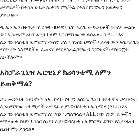
ታካሚዎች በተሻለ ሁኔታ ሊታገስ የሚችል የተለየ የፕሮቲን አወቃቀር
ያቀርባል።
ዲ ኤን ኤን በቀጥታ ከሚጎዱ ባህላዊ የኬሞቴራፒ መድኃኒቶች በተለየ መልኩ
ይህ ኢንዛይም አስፓራጊን ከደም ስር በማስወገድ ይሰራል። በ ALL እና
ሊምፎብላስቲክ ሊምፎማ ውስጥ ያሉ የካንሰር ህዋሶች የራሳቸውን አስፓራጊን
ማምረት ስለማይችሉ ለመኖር የሚያስፈልጋቸውን ፕሮቲኖች ማዘጋጀት
አይችሉም።
አስፓራጊኔዝ ኤርዊኒያ ክሪሳንቴሚ ለምን
ይጠቅማል?
ይህ መድሃኒት በዋነኛነት ለኢ. ኮላይ-የተገኘ አስፓራጊኔዝ ከፍተኛ ተጋላጭነት
ላጋጠማቸው ታካሚዎች አጣዳፊ ሊምፎብላስቲክ ሉኪሚያ (ALL) እና
ሊምፎብላስቲክ ሊምፎማ ለማከም ያገለግላል። ALL ነጭ የደም ሴሎችን
የሚያጠቃ የደም ካንሰር ሲሆን ሊምፎብላስቲክ ሊምፎማ ደግሞ የሊምፋቲክ
ሲስተምን ይጎዳል።