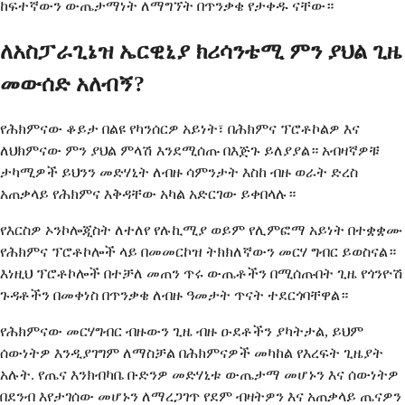
ከፍተኛውን ውጤታማነት ለማግኘት በጥንቃቄ የታቀዱ ናቸው።
ለአስፓራጊኔዝ ኤርዊኒያ ክሪሳንቴሚ ምን ያህል ጊዜ
መውሰድ አለብኝ?
የሕክምናው ቆይታ በልዩ የካንሰርዎ አይነት፣ በሕክምና ፕሮቶኮልዎ እና
ለህክምናው ምን ያህል ምላሽ እንደሚሰጡ በእጅጉ ይለያያል። አብዛኛዎቹ
ታካሚዎች ይህንን መድሃኒት ለብዙ ሳምንታት እስከ ብዙ ወራት ድረስ
አጠቃላይ የሕክምና እቅዳቸው አካል አድርገው ይቀበላሉ።
የእርስዎ ኦንኮሎጂስት ለተለየ የሉኪሚያ ወይም የሊምፎማ አይነት በተቋቋሙ
የሕክምና ፕሮቶኮሎች ላይ በመመርኮዝ ትክክለኛውን መርሃ ግብር ይወስናል።
እነዚህ ፕሮቶኮሎች በተቻለ መጠን ጥሩ ውጤቶችን በሚሰጡበት ጊዜ የጎንዮሽ
ጉዳቶችን በመቀነስ በጥንቃቄ ለብዙ ዓመታት ጥናት ተደርጎባቸዋል።
የሕክምናው መርሃግብር ብዙውን ጊዜ ብዙ ዑደቶችን ያካትታል, ይህም
ሰውነትዎ እንዲያገግም ለማስቻል በሕክምናዎች መካከል የእረፍት ጊዜያት
አሉት. የጤና እንክብካቤ ቡድንዎ መድሃኒቱ ውጤታማ መሆኑን እና ሰውነትዎ
በደንብ እየታገሰው መሆኑን ለማረጋገጥ የደም ብዛትዎን እና አጠቃላይ ጤናዎን