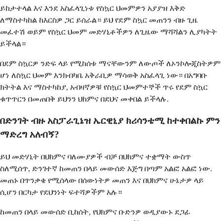
ይከታተላል እና እንደ አስፈላጊነቱ የስኳር ህመምዎን አያያዝ እቅድ
ለማስተካከል ከእርስዎ ጋር ይሰራል። ይህ የደም ስኳር መጠንን ብዙ ጊዜ
መፈተሽ ወይም የስኳር ህመም መድሃኒቶችዎን ለጊዜው ማሻሻልን ሊያካትት
ይችላል።
በደም ስኳርዎ ንድፍ ላይ የሚከሰቱ ማናቸውንም ለውጦች ለኦንኮሎጂስትዎም
ሆነ ለስኳር ህመም እንክብካቤ አቅራቢዎ ማሳወቅ አስፈላጊ ነው። በአግባቡ
ክትትል እና ማስተካከያ, አብዛኛዎቹ የስኳር ህመምተኞች ጥሩ የደም ስኳር
ቁጥጥርን በመጠበቅ ይህንን ህክምና በደህና መቀበል ይችላሉ.
በድንገት ብዙ አስፓራጊኔዝ ኤርዊኒያ ክሪሳንቴሚ ከተቀበልኩ ምን
ማድረግ አለብኝ?
ይህ መድሃኒት በህክምና ባለሙያዎች ብቻ በህክምና ተቋማት ውስጥ
ስለሚሰጥ, ድንገተኛ ከመጠን በላይ መውሰድ እጅግ በጣም አልፎ አልፎ ነው.
መጠኑ በጥንቃቄ የሚሰላው በሰውነትዎ መጠን እና በህክምና ሁኔታዎ ላይ
ሲሆን በርካታ የደህንነት ፍተሻዎችም አሉ።
ከመጠን በላይ መውሰድ ቢከሰት, የህክምና ቡድንዎ ወዲያውኑ ደጋፊ