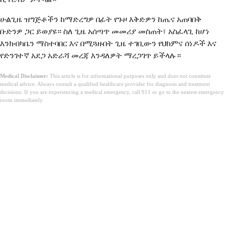
ሁልጊዜ ዝግጅቶችን ከማድረግዎ በፊት የጉዞ እቅድዎን ከጤና አጠባበቅ
ቡድንዎ ጋር ይወያዩ። ስለ ጊዜ አሰጣጥ መመሪያ መስጠት፣ አስፈላጊ ከሆነ
እንክብካቤን ማስተባበር እና በሚጓዙበት ጊዜ ተገቢውን የህክምና ሰነዶች እና
የድንገተኛ አደጋ አድራሻ መረጃ እንዳለዎት ማረጋገጥ ይችላሉ።
Medical Disclaimer:
This article is for informational purposes only and does not constitute
medical advice. Always consult a qualified healthcare provider for diagnosis and treatment
decisions. If you are experiencing a medical emergency, call 911 or go to the nearest emergency
room immediately.