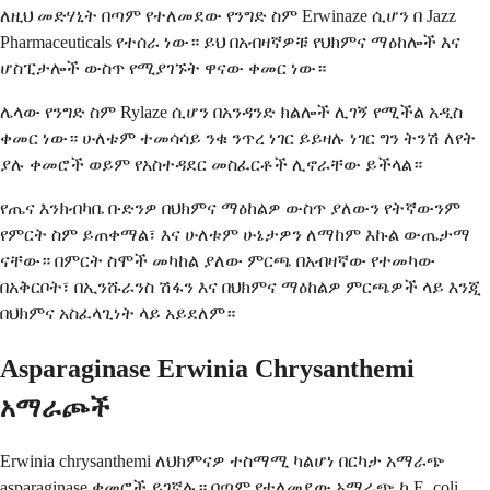
ለዚህ መድሃኒት በጣም የተለመደው የንግድ ስም Erwinaze ሲሆን በ Jazz
Pharmaceuticals የተሰራ ነው። ይህ በአብዛኛዎቹ የህክምና ማዕከሎች እና
ሆስፒታሎች ውስጥ የሚያገኙት ዋናው ቀመር ነው።
ሌላው የንግድ ስም Rylaze ሲሆን በአንዳንድ ክልሎች ሊገኝ የሚችል አዲስ
ቀመር ነው። ሁለቱም ተመሳሳይ ንቁ ንጥረ ነገር ይይዛሉ ነገር ግን ትንሽ ለየት
ያሉ ቀመሮች ወይም የአስተዳደር መስፈርቶች ሊኖራቸው ይችላል።
የጤና እንክብካቤ ቡድንዎ በህክምና ማዕከልዎ ውስጥ ያለውን የትኛውንም
የምርት ስም ይጠቀማል፣ እና ሁለቱም ሁኔታዎን ለማከም እኩል ውጤታማ
ናቸው። በምርት ስሞች መካከል ያለው ምርጫ በአብዛኛው የተመካው
በአቅርቦት፣ በኢንሹራንስ ሽፋን እና በህክምና ማዕከልዎ ምርጫዎች ላይ እንጂ
በህክምና አስፈላጊነት ላይ አይደለም።
Asparaginase Erwinia Chrysanthemi
አማራጮች
Erwinia chrysanthemi ለህክምናዎ ተስማሚ ካልሆነ በርካታ አማራጭ
asparaginase ቀመሮች ይገኛሉ። በጣም የተለመደው አማራጭ ከ E. coli