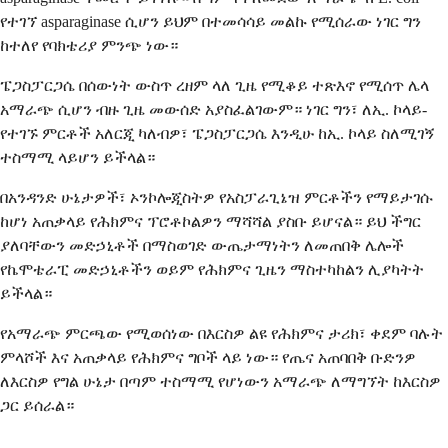
የተገኘ asparaginase ሲሆን ይህም በተመሳሳይ መልኩ የሚሰራው ነገር ግን
ከተለየ የባክቴሪያ ምንጭ ነው።
ፔጋስፓርጋሴ በሰውነት ውስጥ ረዘም ላለ ጊዜ የሚቆይ ተጽእኖ የሚሰጥ ሌላ
አማራጭ ሲሆን ብዙ ጊዜ መውሰድ አያስፈልገውም። ነገር ግን፣ ለኢ. ኮላይ-
የተገኙ ምርቶች አለርጂ ካለብዎ፣ ፔጋስፓርጋሴ እንዲሁ ከኢ. ኮላይ ስለሚገኝ
ተስማሚ ላይሆን ይችላል።
በአንዳንድ ሁኔታዎች፣ ኦንኮሎጂስትዎ የአስፓራጊኔዝ ምርቶችን የማይታገሱ
ከሆነ አጠቃላይ የሕክምና ፕሮቶኮልዎን ማሻሻል ያስቡ ይሆናል። ይህ ችግር
ያለባቸውን መድኃኒቶች በማስወገድ ውጤታማነትን ለመጠበቅ ሌሎች
የኬሞቴራፒ መድኃኒቶችን ወይም የሕክምና ጊዜን ማስተካከልን ሊያካትት
ይችላል።
የአማራጭ ምርጫው የሚወሰነው በእርስዎ ልዩ የሕክምና ታሪክ፣ ቀደም ባሉት
ምላሾች እና አጠቃላይ የሕክምና ግቦች ላይ ነው። የጤና አጠባበቅ ቡድንዎ
ለእርስዎ የግል ሁኔታ በጣም ተስማሚ የሆነውን አማራጭ ለማግኘት ከእርስዎ
ጋር ይሰራል።