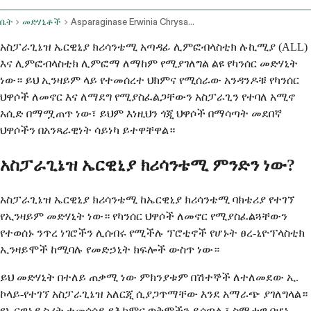
ቤት
መድሃኒቶች
Asparaginase Erwinia Chrysanthemi Injection Route
አስፓራጊኔዝ ኤርዊኒያ ክሪሳንቴሚ አጣዳፊ ሊምፎብላስቲክ ሉኪሚያ (ALL)
እና ሊምፎብላስቲክ ሊምፎማ ለማከም የሚያገለግል ልዩ የካንሰር መድሃኒት
ነው። ይህ ኢንዛይም ላይ የተመሰረተ ህክምና የሚሰራው አንዳንዶቹ የካንሰር
ህዋሶች ለመኖር እና ለማደግ የሚያስፈልጋቸውን አስፓራጊን የተባለ አሚኖ
አሲድ በማሟጠጥ ነው፣ ይህም እነዚህን ጎጂ ህዋሶች በማሳጣት መደበኛ
ህዋሶችን በአንጻራዊነት ሳይነካ ይተዋቸዋል።
አስፓራጊኔዝ ኤርዊኒያ ክሪሳንቴሚ ምንድን ነው?
አስፓራጊኔዝ ኤርዊኒያ ክሪሳንቴሚ ከኤርዊኒያ ክሪሳንቴሚ ባክቴሪያ የተገኘ
የኢንዛይም መድሃኒት ነው። የካንሰር ህዋሶች ለመኖር የሚያስፈልጓቸውን
የተወሰኑ ንጥረ ነገሮችን ሊሰብሩ የሚችሉ ፕሮቲኖች የሆኑት ፀረ-ኒዮፕላስቲክ
ኢንዛይሞች ከሚባሉ የመድኃኒት ክፍሎች ውስጥ ነው።
ይህ መድሃኒት በተለይ ጠቃሚ ነው ምክንያቱም በሽተኞች ለተለመደው ኢ.
ኮላይ-የተገኘ አስፓራጊኔዝ አለርጂ ሲያጋጥማቸው እንደ አማራጭ ያገለግላል።
የኤርዊኒያ ስሪት ተመሳሳይ የሕክምና ጥቅሞችን ይሰጣል ፣ ስሜታዊ በሆኑ