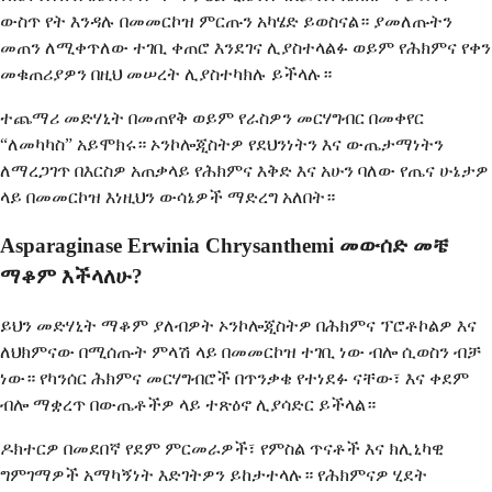
ውስጥ የት እንዳሉ በመመርኮዝ ምርጡን አካሄድ ይወስናል። ያመለጡትን
መጠን ለሚቀጥለው ተገቢ ቀጠሮ እንደገና ሊያስተላልፉ ወይም የሕክምና የቀን
መቁጠሪያዎን በዚህ መሠረት ሊያስተካክሉ ይችላሉ።
ተጨማሪ መድሃኒት በመጠየቅ ወይም የራስዎን መርሃግብር በመቀየር
“ለመካካስ” አይሞክሩ። ኦንኮሎጂስትዎ የደህንነትን እና ውጤታማነትን
ለማረጋገጥ በእርስዎ አጠቃላይ የሕክምና እቅድ እና አሁን ባለው የጤና ሁኔታዎ
ላይ በመመርኮዝ እነዚህን ውሳኔዎች ማድረግ አለበት።
Asparaginase Erwinia Chrysanthemi መውሰድ መቼ
ማቆም እችላለሁ?
ይህን መድሃኒት ማቆም ያለብዎት ኦንኮሎጂስትዎ በሕክምና ፕሮቶኮልዎ እና
ለህክምናው በሚሰጡት ምላሽ ላይ በመመርኮዝ ተገቢ ነው ብሎ ሲወስን ብቻ
ነው። የካንሰር ሕክምና መርሃግብሮች በጥንቃቄ የተነደፉ ናቸው፣ እና ቀደም
ብሎ ማቋረጥ በውጤቶችዎ ላይ ተጽዕኖ ሊያሳድር ይችላል።
ዶክተርዎ በመደበኛ የደም ምርመራዎች፣ የምስል ጥናቶች እና ክሊኒካዊ
ግምገማዎች አማካኝነት እድገትዎን ይከታተላሉ። የሕክምናዎ ሂደት