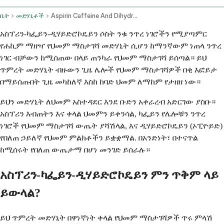
ቤት
መድሃኒቶች
Aspirin Caffeine And Dihydrocodeine Oral Route
አስፕሪን-ካፌይን-ዲሃይድሮኮዴይን ሶስት ንቁ ንጥረ ነገሮችን የሚያጣምር
የሐኪም ማዘዣ የህመም ማስታገሻ መድሃኒት ሲሆን ከማንኛውም ነጠላ ንጥረ
ነገር ብቻውን ከሚሰጠው በላይ ጠንካራ የህመም ማስታገሻ ይሰጣል። ይህ
ጥምረት መድሃኒት ብዙውን ጊዜ ሌሎች የህመም ማስታገሻዎች በቂ እፎይታ
በማይሰጡበት ጊዜ መካከለኛ እስከ ከባድ ህመም ለማከም የታዘዘ ነው።
ይህን መድሃኒት ለህመም አስተዳደር እንደ ቡድን አቀራረብ አድርገው ያስቡ።
አስፕሪን እብጠትን እና ቀላል ህመምን ይቀንሳል, ካፌይን የሌሎቹን ንጥረ
ነገሮች የህመም ማስታገሻ ውጤት ያሻሽላል, እና ዲሃይድሮኮዴይን (ኦፒዮይድ)
የበለጠ ኃይለኛ የህመም ምልክቶችን ይቋቋማል. በአንድነት፣ በተናጥል
ከሚሰሩት የበለጠ ውጤታማ በሆነ መንገድ ይሰራሉ።
አስፕሪን-ካፌይን-ዲሃይድሮኮዴይን ምን ጥቅም ላይ
ይውላል?
ይህ ጥምረት መድሃኒት በዋነኛነት ቀላል የህመም ማስታገሻዎች ጥሩ ምላሽ