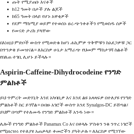
ጡት የሚያጠቡ እናቶች
ከ12 ዓመት በታች ያሉ ልጆች
ከ65 ዓመት በላይ የሆኑ አዋቂዎች
የደም ማከሚያ ወይም የተወሰኑ ፀረ-ጭንቀቶችን የሚወስዱ ሰዎች
የመናድ ታሪክ ያላቸው
በእነዚህ ምድቦች ውስጥ የሚወድቁ ከሆነ ሐኪምዎ ጥቅሞቹን ከአደጋዎቹ ጋር
በጥንቃቄ ይመዝናል። ለእርስዎ ሁኔታ አማራጭ የህመም ማስታገሻ ስልቶች
የበለጠ ተገቢ ሊሆኑ ይችላሉ።
Aspirin-Caffeine-Dihydrocodeine የንግድ
ምልክቶች
ይህ ጥምረት መድሃኒት እንደ አካባቢዎ እና እንደ ልዩ አጻጻፍዎ በተለያዩ የንግድ
ምልክቶች ስር ይገኛል። በብዙ አገሮች ውስጥ እንደ Synalgos-DC ይሸጣል፣
ይህም በጣም የተለመዱ የንግድ ምልክቶች አንዱ ነው።
ሌሎች የንግድ ምልክቶች Panamax Co እና በቀላሉ ሦስቱን ንቁ ንጥረ ነገሮች
የሚዘረዝሩ የተለያዩ አጠቃላይ ቀመሮችን ያካትታሉ። ለእርስዎ የሚገኘው