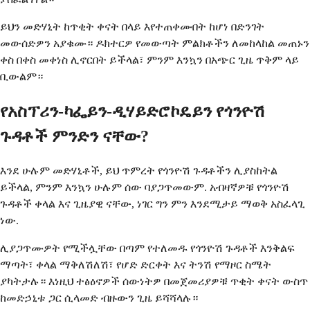
ይህን መድሃኒት ከጥቂት ቀናት በላይ እየተጠቀሙበት ከሆነ በድንገት
መውሰድዎን አያቁሙ። ዶክተርዎ የመውጣት ምልክቶችን ለመከላከል መጠኑን
ቀስ በቀስ መቀነስ ሊኖርበት ይችላል፣ ምንም እንኳን በአጭር ጊዜ ጥቅም ላይ
ቢውልም።
የአስፕሪን-ካፌይን-ዲሃይድሮኮዴይን የጎንዮሽ
ጉዳቶች ምንድን ናቸው?
እንደ ሁሉም መድሃኒቶች, ይህ ጥምረት የጎንዮሽ ጉዳቶችን ሊያስከትል
ይችላል, ምንም እንኳን ሁሉም ሰው ባያጋጥመውም. አብዛኛዎቹ የጎንዮሽ
ጉዳቶች ቀላል እና ጊዜያዊ ናቸው, ነገር ግን ምን እንደሚታይ ማወቅ አስፈላጊ
ነው.
ሊያጋጥሙዎት የሚችሏቸው በጣም የተለመዱ የጎንዮሽ ጉዳቶች እንቅልፍ
ማጣት፣ ቀላል ማቅለሽለሽ፣ የሆድ ድርቀት እና ትንሽ የማዞር ስሜት
ያካትታሉ። እነዚህ ተፅዕኖዎች ሰውነትዎ በመጀመሪያዎቹ ጥቂት ቀናት ውስጥ
ከመድኃኒቱ ጋር ሲላመድ ብዙውን ጊዜ ይሻሻላሉ።