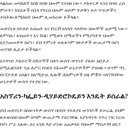
ላልሰጡ መካከለኛ እስከ ከባድ ህመም የታዘዘ ነው። ዶክተርዎ እንደ ከባድ ራስ
ምታት፣ ከሂደቶች በኋላ የጥርስ ህመም ወይም ጥቃቅን ቀዶ ጥገናዎችን
ተከትሎ ለሚከሰት ህመም ሊመክረው ይችላል።
መድሃኒቱ በተለይ እብጠት እና የነርቭ አካላት ላላቸው ህመሞች ጠቃሚ ነው።
ለምሳሌ፣ እብጠትን እና ሹል፣ የሚወጉ ስሜቶችን የሚያካትት ህመም
እያጋጠመዎት ከሆነ፣ ይህ ጥምረት ሁለቱንም ገጽታዎች ውጤታማ በሆነ
መንገድ ሊፈታ ይችላል።
አንዳንድ ዶክተሮች በሽተኞች በቀን ውስጥ ወጥነት ያለው እፎይታ
በሚፈልጉበት ጊዜ ለሥር የሰደደ የሕመም ሁኔታዎችም ያዝዛሉ። ሆኖም ግን,
የኦፒዮይድ አካልን ስለሚይዝ, ሌሎች ሕክምናዎች በቂ ምቾት ባላገኙባቸው
ሁኔታዎች ውስጥ የተያዘ ነው.
አስፕሪን-ካፌይን-ዲሃይድሮኮዴይን እንዴት ይሰራል?
ይህ መድሃኒት በሰውነትዎ ውስጥ በሶስት የተለያዩ መንገዶች ይሠራል, ይህም
ለተወሳሰበ ህመም በጣም ውጤታማ ያደርገዋል. እያንዳንዱ ንጥረ ነገር የራሱ
የሆነ ሥራ አለው, እና አንድ ላይ ሆነው አጠቃላይ የህመም ማስታገሻ ዘዴን