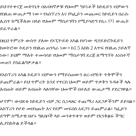
ይህ የተቀናጀ መድሃኒት በአብዛኛዎቹ የህመም ዓይነቶች ከኮዴይን ብቻውን
የበለጠ ውጤታማ ነው። የአስፕሪን እና የካፌይን መጨመር ከኮዴይን በራሱ
ሊሰጥ ከሚችለው በላይ የህመም ማስታገሻን የሚያሳድግ የሲ너지 ውጤት
ይፈጥራል።
በዚህ ጥምረት ውስጥ ያለው የኦፒዮይድ አካል የሆነው ዲሃይድሮኮዴይን
ከወትሮው ኮዴይን የበለጠ ጠንካራ ነው። ከ1.5 እስከ 2 እጥፍ የበለጠ ኃይለኛ
ነው፣ ይህም ማለት ተመሳሳይ የህመም ማስታገሻ ደረጃ ለማግኘት አነስተኛ
መጠን ያስፈልግዎታል።
የአስፕሪን አካል ኮዴይን ብቻውን የማይሰጠውን ፀረ-ብግነት ጥቅሞችን
ይጨምራል። ይህ ጥምረት እንደ የጥርስ ህመም ወይም ጥቃቅን ጉዳቶች ላሉ
እብጠት ወይም እብጠት ላለባቸው ህመሞች በተለይ ውጤታማ ያደርገዋል።
ሆኖም፣ ውህደቱ ከኮዴይን ብቻ ጋር ሲነጻጸር ተጨማሪ አደጋዎችንም ይይዛል።
አስፕሪን የሆድ መበሳጨት እና የደም መፍሰስ አደጋን ይጨምራል፣ ካፌይን
ደግሞ ስሜታዊ በሆኑ ግለሰቦች ላይ መንቀጥቀጥ ወይም የእንቅልፍ ችግር
ሊያስከትል ይችላል።