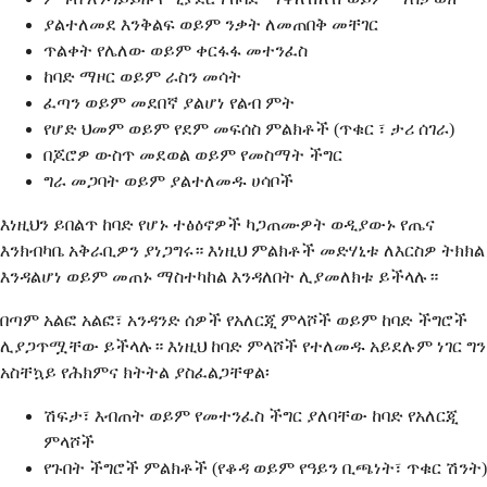
ያልተለመደ እንቅልፍ ወይም ንቃት ለመጠበቅ መቸገር
ጥልቀት የሌለው ወይም ቀርፋፋ መተንፈስ
ከባድ ማዞር ወይም ራስን መሳት
ፈጣን ወይም መደበኛ ያልሆነ የልብ ምት
የሆድ ህመም ወይም የደም መፍሰስ ምልክቶች (ጥቁር ፣ ታሪ ሰገራ)
በጆሮዎ ውስጥ መደወል ወይም የመስማት ችግር
ግራ መጋባት ወይም ያልተለመዱ ሀሳቦች
እነዚህን ይበልጥ ከባድ የሆኑ ተፅዕኖዎች ካጋጠሙዎት ወዲያውኑ የጤና
እንክብካቤ አቅራቢዎን ያነጋግሩ። እነዚህ ምልክቶች መድሃኒቱ ለእርስዎ ትክክል
እንዳልሆነ ወይም መጠኑ ማስተካከል እንዳለበት ሊያመለክቱ ይችላሉ።
በጣም አልፎ አልፎ፣ አንዳንድ ሰዎች የአለርጂ ምላሾች ወይም ከባድ ችግሮች
ሊያጋጥሟቸው ይችላሉ። እነዚህ ከባድ ምላሾች የተለመዱ አይደሉም ነገር ግን
አስቸኳይ የሕክምና ክትትል ያስፈልጋቸዋል፡
ሽፍታ፣ እብጠት ወይም የመተንፈስ ችግር ያለባቸው ከባድ የአለርጂ
ምላሾች
የጉበት ችግሮች ምልክቶች (የቆዳ ወይም የዓይን ቢጫነት፣ ጥቁር ሽንት)