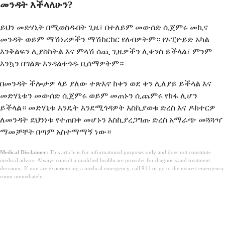
መንዳት እችላለሁን?
ይህን መድሃኒት በሚወስዱበት ጊዜ፣ በተለይም መውሰድ ሲጀምሩ መኪና
መንዳት ወይም ማሽነሪዎችን ማሽከርከር የለብዎትም። የኦፒዮይድ አካል
እንቅልፍን ሊያስከትል እና ምላሽ ሰጪ ጊዜዎችን ሊቀንስ ይችላል፣ ምንም
እንኳን በግልጽ እንዳልተጎዱ ቢሰማዎትም።
በመንዳት ችሎታዎ ላይ ያለው ተጽእኖ ከቀን ወደ ቀን ሊለያይ ይችላል እና
መድሃኒቱን መውሰድ ሲጀምሩ ወይም መጠኑን ሲጨምሩ የከፋ ሊሆን
ይችላል። መድሃኒቱ እንዴት እንደሚጎዳዎት እስኪያወቁ ድረስ እና ዶክተርዎ
ለመንዳት ደህንነቱ የተጠበቀ መሆኑን እስኪያረጋግጡ ድረስ አማራጭ መጓጓዣ
ማመቻቸት በጣም አስተማማኝ ነው።
Medical Disclaimer:
This article is for informational purposes only and does not constitute
medical advice. Always consult a qualified healthcare provider for diagnosis and treatment
decisions. If you are experiencing a medical emergency, call 911 or go to the nearest emergency
room immediately.