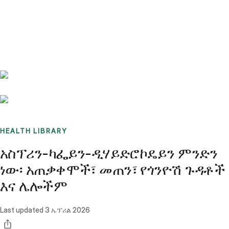
Benchmarks
Stories
FAQ
Sign up / Log in
HEALTH LIBRARY
አስፕሪን-ካፌይን-ዲሃይድሮኮዴይን ምንድን
ነው፡ አጠቃቀሞች፣ መጠን፣ የጎንዮሽ ጉዳቶች
እና ሌሎችም
Last updated
3 ኤፕሪል 2026