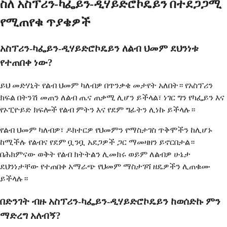
ስለ አስፕሪን-ካፌይን-ዲሃይድሮኮዴይን በተደጋጋሚ
የሚጠየቁ ጥያቄዎች
አስፕሪን-ካፌይን-ዲሃይድሮኮዴይን ለልብ ህመም ደህንነቱ
የተጠበቀ ነው?
ይህ መድሃኒት የልብ ህመም ካለብዎ በጥንቃቄ መታየት አለበት። የአስፕሪን
ክፍል በትንሽ መጠን ለልብ ጤና ጠቃሚ ሊሆን ይችላል፣ ነገር ግን የካፌይን እና
የኦፒዮይድ ክፍሎች የልብ ምትን እና የደም ግፊትን ሊነኩ ይችላሉ።
የልብ ህመም ካለብዎ፣ ዶክተርዎ የህመምን የማስታገስ ጥቅሞችን ከሊሆኑ
ከሚችሉ የልብና የደም ቧንቧ አደጋዎች ጋር ማመዛዘን ይኖርበታል።
በሕክምናው ወቅት የልብ ክትትልን ሊመክሩ ወይም ለልብዎ ሁኔታ
ደህንነታቸው የተጠበቀ አማራጭ የህመም ማስታገሻ ዘዴዎችን ሊጠቁሙ
ይችላሉ።
በድንገት ብዙ አስፕሪን-ካፌይን-ዲሃይድሮኮዴይን ከወሰድኩ ምን
ማድረግ አለብኝ?