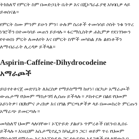
ትክክለኛ የምርት ስም በመድኃኒት ቤትዎ እና በጂኦግራፊያዊ አካባቢዎ ላይ
ይወሰናል።
የምርት ስሙ ምንም ይሁን ምን፣ ሁሉም ስሪቶች ተመሳሳይ ሶስት ንቁ ንጥረ
ነገሮችን በተመሳሳይ መጠን ይይዛሉ። ፋርማሲስትዎ ሐኪምዎ የደነገገውን
የተወሰነ ምርት ለመለየት እና በምርት ስሞች መካከል ያሉ ልዩነቶችን
ለማብራራት ሊረዳዎ ይችላል።
Aspirin-Caffeine-Dihydrocodeine
አማራጮች
ይህ የተቀናጀ መድሃኒት ለእርስዎ የማይስማማ ከሆነ፣ በርካታ አማራጮች
ውጤታማ የህመም ማስታገሻ ሊሰጡ ይችላሉ። ዶክተርዎ በልዩ የህመም
አይነትዎ፣ በህክምና ታሪክዎ እና በግል ምርጫዎችዎ ላይ በመመስረት ምርጡን
አማራጭ ይመርጣሉ።
መካከለኛ ህመም ላለባቸው፣ ኦፒዮይድ ያልሆኑ ጥምረቶች በደንብ ሊሰሩ
ይችላሉ። እነዚህም አሴታሚኖፌን ከካፌይን ጋር፣ ወይም ጥሩ የህመም
ማስታገሻ የሚሰጡ እና ከኦፒዮይድ ጋር የተያያዙ አደጋዎች የሌላቸውን በ