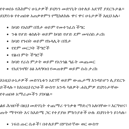
የተወሰኑ የሕክምና ሁኔታዎች ይህንን መድሃኒት በተለይ አደገኛ ያደርጉታል።
ደህንነቱ የተጠበቀ አጠቃቀምን የሚከለክሉ ዋና ዋና ሁኔታዎች እዚህ አሉ፡
ከባድ የአስም በሽታ ወይም የመተንፈስ ችግር
ንቁ የሆድ ቁስለት ወይም ከባድ የሆድ ደም መፍሰስ ታሪክ
ከባድ የጉበት ወይም የኩላሊት በሽታ
የደም መርጋት ችግሮች
የልብ ምት ችግሮች
ከባድ የራስ ምታት ወይም የአንጎል ግፊት መጨመር
የአደንዛዥ ዕፅ አላግባብ የመጠቀም ወይም ሱስ ታሪክ
እነዚህ ሁኔታዎች መድሃኒቱን አደገኛ ወይም ውጤታማ እንዳይሆን ሊያደርጉ
ይችላሉ። ከእነዚህ ስጋቶች ውስጥ አንዱ ካለዎት ሐኪምዎ ደህንነታቸው
የተጠበቀ አማራጮችን ያስባል።
ልዩ ሕዝቦች በዚህ መድሃኒት ተጨማሪ ጥንቃቄ ማድረግ አለባቸው። እርግዝና፣
ጡት ማጥባት እና ከእድሜ ጋር የተያያዙ ምክንያቶች ሁሉ ደህንነትን ይነካሉ፡
ነፍሰ ጡር ሴቶች፣ በተለይም በሦስተኛው ወር ውስጥ