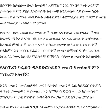
በድንገት ከታዘዘው በላይ ከወሰዱ፣ አይሸበሩ፣ ነገር ግን በፍጥነት እርምጃ
ይውሰዱ። ምን ያህል እንደወሰዱ እና መቼ እንደወሰዱ ላይ በመመስረት
መመሪያ ለማግኘት ወዲያውኑ ዶክተርዎን፣ ፋርማሲስትዎን ወይም የመርዝ
መቆጣጠሪያ ማእከልን ያነጋግሩ።
የመጠን በላይ የመውሰድ ምልክቶች ከባድ እንቅልፍ፣ የመተንፈስ ችግር፣
ከፍተኛ ማቅለሽለሽ፣ በጆሮዎ ላይ መደወል እና ግራ መጋባት ያካትታሉ።
ከእነዚህ ምልክቶች ውስጥ አንዱን ካጋጠመዎት ወዲያውኑ የድንገተኛ
የሕክምና እንክብካቤ ይፈልጉ። በከፍተኛ መጠን በሚወሰዱበት ጊዜ ጊዜ
አስፈላጊ ነው, ስለዚህ ምልክቶቹ ይሻሻላሉ ብለው ለመጠበቅ አይጠብቁ.
የአስፕሪን-ካፌይን-ዲሃይድሮኮዴይን መጠን ካመለጠኝ ምን
ማድረግ አለብኝ?
አንድ መጠን ካመለጠዎት፣ ቀጣዩ የታቀደ መጠንዎ ጊዜ ካልደረሰ በተቻለ
ፍጥነት ይውሰዱት። ያመለጠውን ለማካካስ ድርብ መጠን አይውሰዱ፣
ምክንያቱም ይህ የጎንዮሽ ጉዳቶችን የመጋለጥ እድልን ይጨምራል።
ይህ መድሃኒት ብዙውን ጊዜ ለህመም በሚያስፈልግበት ጊዜ ስለሚወሰድ፣