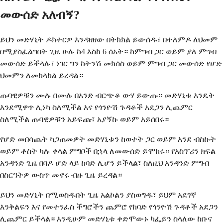
መውሰድ አለብኝ?
ይህን መድሃኒት ዶክተርዎ እንዳዘዘው በትክክል ይውሰዱ፣ በተለምዶ ለህመም
በሚያስፈልግበት ጊዜ ሁሉ ከ4 እስከ 6 ሰአት። ከምግብ ጋር ወይም ያለ ምግብ
መውሰድ ይችላሉ፣ ነገር ግን ከትንሽ መክሰስ ወይም ምግብ ጋር መውሰድ የሆድ
ህመምን ለመከላከል ይረዳል።
ጡባዊዎቹን ሙሉ በሙሉ በአንድ ብርጭቆ ውሃ ይውጡ። መድሃኒቱ እንዴት
እንደሚዋጥ ሊነካ ስለሚችል እና የጎንዮሽ ጉዳቶች አደጋን ሊጨምር
ስለሚችል ጡባዊዎቹን አይፍጩ፣ አያኝኩ ወይም አይሰበሩ።
የሆድ መበሳጨት ካጋጠመዎት መድሃኒቱን ከወተት ጋር ወይም እንደ ብስኩት
ወይም ቶስት ካሉ ቀላል ምግቦች በኋላ ለመውሰድ ይሞክሩ። የአስፕሪን ክፍል
አንዳንድ ጊዜ በባዶ ሆድ ላይ ከባድ ሊሆን ይችላል፣ ስለዚህ አንዳንድ ምግብ
በስርዓትዎ ውስጥ መኖሩ ብዙ ጊዜ ይረዳል።
ይህን መድሃኒት በሚወስዱበት ጊዜ አልኮልን ያስወግዱ፣ ይህም አደገኛ
እንቅልፍን እና የመተንፈስ ችግሮችን ጨምሮ የከባድ የጎንዮሽ ጉዳቶች አደጋን
ሊጨምር ይችላል። እንዲሁም መድሃኒቱ ቀድሞውኑ ካፌይን ስላለው ከቡና