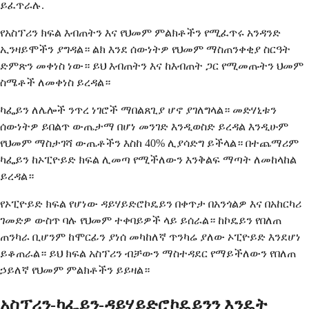
ይፈጥራሉ.
የአስፕሪን ክፍል እብጠትን እና የህመም ምልክቶችን የሚፈጥሩ አንዳንድ
ኢንዛይሞችን ያግዳል። ልክ እንደ ሰውነትዎ የህመም ማስጠንቀቂያ ስርዓት
ድምጽን መቀነስ ነው። ይህ እብጠትን እና ከእብጠት ጋር የሚመጡትን ህመም
ስሜቶች ለመቀነስ ይረዳል።
ካፌይን ለሌሎች ንጥረ ነገሮች ማበልጸጊያ ሆኖ ያገለግላል። መድሃኒቱን
ሰውነትዎ ይበልጥ ውጤታማ በሆነ መንገድ እንዲወስድ ይረዳል እንዲሁም
የህመም ማስታገሻ ውጤቶችን እስከ 40% ሊያሳድግ ይችላል። በተጨማሪም
ካፌይን ከኦፒዮይድ ክፍል ሊመጣ የሚችለውን እንቅልፍ ማጣት ለመከላከል
ይረዳል።
የኦፒዮይድ ክፍል የሆነው ዳይሃይድሮኮዴይን በቀጥታ በአንጎልዎ እና በአከርካሪ
ገመድዎ ውስጥ ባሉ የህመም ተቀባይዎች ላይ ይሰራል። ከኮዴይን የበለጠ
ጠንካራ ቢሆንም ከሞርፊን ያነሰ መካከለኛ ጥንካሬ ያለው ኦፒዮይድ እንደሆነ
ይቆጠራል። ይህ ክፍል አስፕሪን ብቻውን ማስተዳደር የማይችለውን የበለጠ
ኃይለኛ የህመም ምልክቶችን ይይዛል።
አስፕሪን-ካፌይን-ዳይሃይድሮኮዴይንን እንዴት