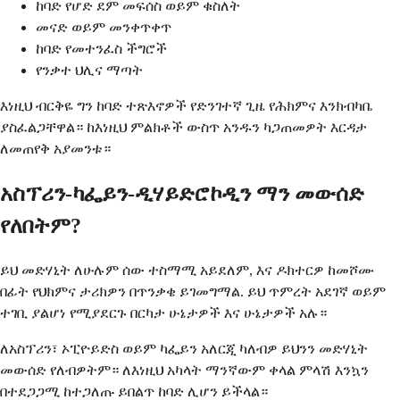
ከባድ የሆድ ደም መፍሰስ ወይም ቁስለት
መናድ ወይም መንቀጥቀጥ
ከባድ የመተንፈስ ችግሮች
የንቃተ ህሊና ማጣት
እነዚህ ብርቅዬ ግን ከባድ ተጽእኖዎች የድንገተኛ ጊዜ የሕክምና እንክብካቤ
ያስፈልጋቸዋል። ከእነዚህ ምልክቶች ውስጥ አንዱን ካጋጠመዎት እርዳታ
ለመጠየቅ አያመንቱ።
አስፕሪን-ካፌይን-ዲሃይድሮኮዲን ማን መውሰድ
የለበትም?
ይህ መድሃኒት ለሁሉም ሰው ተስማሚ አይደለም, እና ዶክተርዎ ከመሾሙ
በፊት የህክምና ታሪክዎን በጥንቃቄ ይገመግማል. ይህ ጥምረት አደገኛ ወይም
ተገቢ ያልሆነ የሚያደርጉ በርካታ ሁኔታዎች እና ሁኔታዎች አሉ።
ለአስፕሪን፣ ኦፒዮይድስ ወይም ካፌይን አለርጂ ካለብዎ ይህንን መድሃኒት
መውሰድ የለብዎትም። ለእነዚህ አካላት ማንኛውም ቀላል ምላሽ እንኳን
በተደጋጋሚ ከተጋለጡ ይበልጥ ከባድ ሊሆን ይችላል።