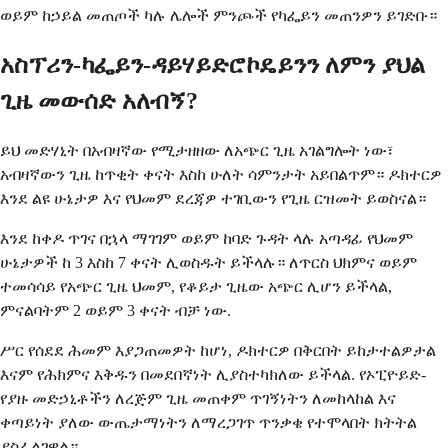
ወይም ከኃይል መጠጦች ካሉ ሌሎች ምንጮች የካፌይን መጠንዎን ይገድቡ።
አስፕሪን-ካፌይን-ዳይሃይድሮኮዴይንን ለምን ያህል
ጊዜ መውሰድ አለብኝ?
ይህ መድሃኒት በአብዛኛው የሚታዘዘው ለአጭር ጊዜ አገልግሎት ነው፣
አብዛኛውን ጊዜ ከጥቂት ቀናት እስከ ሁለት ሳምንታት አይበልጥም። ዶክተርዎ
እንደ ልዩ ሁኔታዎ እና የህመም ደረጃዎ ተገቢውን የጊዜ ርዝመት ይወስናል።
እንደ ከቀዶ ጥገና በኋላ ማገገም ወይም ከባድ ጉዳት ላሉ አጣዳፊ የህመም
ሁኔታዎች ከ 3 እስከ 7 ቀናት ሊወስዱት ይችላሉ። ለጥርስ ህክምና ወይም
ተመሳሳይ የአጭር ጊዜ ህመም, የቆይታ ጊዜው አጭር ሊሆን ይችላል,
ምናልባትም 2 ወይም 3 ቀናት ብቻ ነው.
ሥር የሰደደ ሕመም እያጋጠመዎት ከሆነ, ዶክተርዎ በቅርበት ይከታተልዎታል
እናም የሕክምና እቅዱን በመደበኛነት ሊያስተካክለው ይችላል. የኦፒዮይድ-
የያዙ መድኃኒቶችን ለረጅም ጊዜ መጠቀም ጥገኝነትን ለመከላከል እና
ቀጣይነት ያለው ውጤታማነትን ለማረጋገጥ ጥንቃቄ የተሞላበት ክትትል
ያስፈልገዋል።