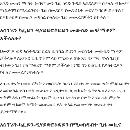
አንድ መጠን ማጣት አብዛኛውን ጊዜ ከባድ ጉዳይ አይደለም። በቀላሉ የህመም
ማስታገሻ በሚፈልጉበት ጊዜ በመደበኛ የመድኃኒት መርሃ ግብርዎ ይቀጥሉ፣
በዶክተርዎ በመጠን መካከል ስላለው ጊዜ መመሪያዎችን ይከተሉ።
አስፕሪን-ካፌይን-ዲሃይድሮኮዴይን መውሰድ መቼ ማቆም
እችላለሁ?
ህመምዎ ወደ አስተዳደር ደረጃ ሲሻሻል ይህንን መድሃኒት መውሰድ ማቆም
ይችላሉ። ለአጭር ጊዜ ጥቅም ላይ የሚውል (ከአንድ ሳምንት ባነሰ ጊዜ)፣
ብዙውን ጊዜ ያለማቋረጥ ማቆም ይችላሉ፣ ነገር ግን ሁልጊዜ የዶክተርዎን
የተለየ መመሪያ ይከተሉ።
ለብዙ ቀናት በመደበኛነት እየወሰዱት ከሆነ፣ ዶክተርዎ የመውጣት ምልክቶችን
ለመከላከል ቀስ በቀስ መጠኑን እንዲቀንሱ ሊመክሩት ይችላሉ። ለአጭር ጊዜ
ጥቅም ላይ በሚውልበት ጊዜም ቢሆን፣ አንዳንድ ሰዎች እንደ ራስ ምታት
ወይም የህመም ስሜት መጨመር ያሉ ቀላል የመውጣት ውጤቶችን
ያጋጥማቸዋል።
አስፕሪን-ካፌይን-ዲሃይድሮኮዴይን በሚወስዱበት ጊዜ መኪና