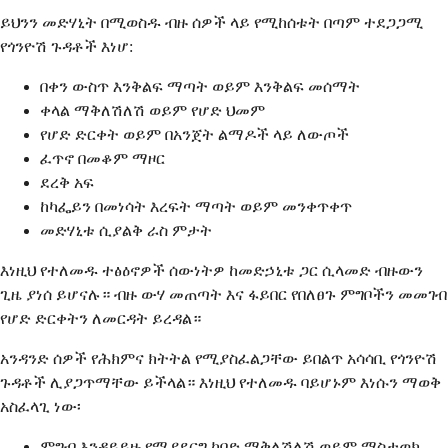
ይህንን መድሃኒት በሚወስዱ ብዙ ሰዎች ላይ የሚከሰቱት በጣም ተደጋጋሚ
የጎንዮሽ ጉዳቶች እነሆ:
በቀን ውስጥ እንቅልፍ ማጣት ወይም እንቅልፍ መሰማት
ቀላል ማቅለሽለሽ ወይም የሆድ ህመም
የሆድ ድርቀት ወይም በአንጀት ልማዶች ላይ ለውጦች
ፈጥኖ በመቆም ማዞር
ደረቅ አፍ
ከካፌይን በመነሳት እረፍት ማጣት ወይም መንቀጥቀጥ
መድሃኒቱ ሲያልቅ ራስ ምታት
እነዚህ የተለመዱ ተፅዕኖዎች ሰውነትዎ ከመድኃኒቱ ጋር ሲላመድ ብዙውን
ጊዜ ያነሰ ይሆናሉ። ብዙ ውሃ መጠጣት እና ፋይበር የበለፀጉ ምግቦችን መመገብ
የሆድ ድርቀትን ለመርዳት ይረዳል።
አንዳንድ ሰዎች የሕክምና ክትትል የሚያስፈልጋቸው ይበልጥ አሳሳቢ የጎንዮሽ
ጉዳቶች ሊያጋጥማቸው ይችላል። እነዚህ የተለመዱ ባይሆኑም እነሱን ማወቅ
አስፈላጊ ነው፡
ምግብ እንዳይይዙ የሚያደርግ ከባድ ማቅለሽለሽ ወይም ማስታወክ