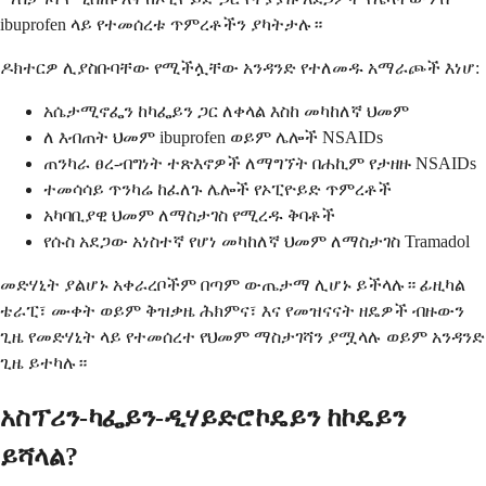
ibuprofen ላይ የተመሰረቱ ጥምረቶችን ያካትታሉ።
ዶክተርዎ ሊያስቡባቸው የሚችሏቸው አንዳንድ የተለመዱ አማራጮች እነሆ:
አሴታሚኖፌን ከካፌይን ጋር ለቀላል እስከ መካከለኛ ህመም
ለ እብጠት ህመም ibuprofen ወይም ሌሎች NSAIDs
ጠንካራ ፀረ-ብግነት ተጽእኖዎች ለማግኘት በሐኪም የታዘዙ NSAIDs
ተመሳሳይ ጥንካሬ ከፈለጉ ሌሎች የኦፒዮይድ ጥምረቶች
አካባቢያዊ ህመም ለማስታገስ የሚረዱ ቅባቶች
የሱስ አደጋው አነስተኛ የሆነ መካከለኛ ህመም ለማስታገስ Tramadol
መድሃኒት ያልሆኑ አቀራረቦችም በጣም ውጤታማ ሊሆኑ ይችላሉ። ፊዚካል
ቴራፒ፣ ሙቀት ወይም ቅዝቃዜ ሕክምና፣ እና የመዝናናት ዘዴዎች ብዙውን
ጊዜ የመድሃኒት ላይ የተመሰረተ የህመም ማስታገሻን ያሟላሉ ወይም አንዳንድ
ጊዜ ይተካሉ።
አስፕሪን-ካፌይን-ዲሃይድሮኮዴይን ከኮዴይን
ይሻላል?