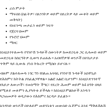
ራስ ምታት
ማፍሰስ (በፊትዎ፣ በአንገትዎ ወይም በደረትዎ ላይ ሙቀት ወይም
መቅላት)
የአፍንጫ መታፈን ወይም ንፍጥ
የጀርባ ህመም
የጉሮሮ ህመም
ማዞር
እነዚህ የተለመዱ የጎንዮሽ ጉዳቶች ሰውነትዎ ከመድኃኒቱ ጋር ሲላመድ ወይም
መድኃኒቱ ከስርዓትዎ ሲወጣ ይጠፋሉ። አብዛኛዎቹ ወንዶች በተከታታይ
ጥቅም ላይ ሲውሉ ያነሰ ትኩረት የሚስቡ ይሆናሉ።
ብዙም ያልተለመዱ ነገር ግን የበለጠ አሳሳቢ የጎንዮሽ ጉዳቶች አስቸኳይ
የሕክምና ክትትል ያስፈልጋቸዋል። አልፎ አልፎ ቢሆንም፣ እነዚህ ድንገተኛ
የእይታ ለውጦች፣ የመስማት ችግር፣ የደረት ሕመም ወይም ከ4 ሰዓት በላይ
የሚቆይ መቆምን ሊያካትቱ ይችላሉ። ከእነዚህ ምልክቶች አንዱን
ካጋጠመዎት ወዲያውኑ የሕክምና እርዳታ ይፈልጉ።
አንዳንድ ወንዶች በተለይም መድሃኒቱን መውሰድ ሲጀምሩ እንደ ማቅለሽለሽ