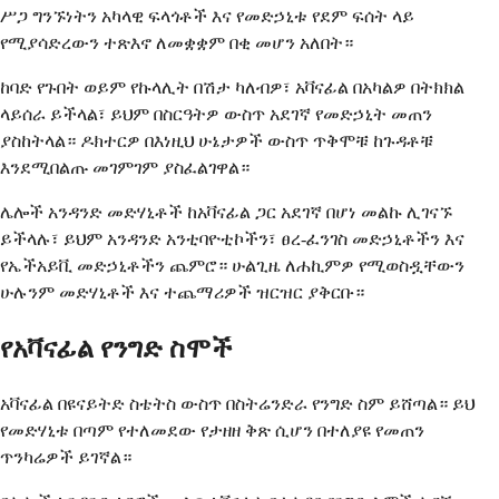
ሥጋ ግንኙነትን አካላዊ ፍላጎቶች እና የመድኃኒቱ የደም ፍሰት ላይ
የሚያሳድረውን ተጽእኖ ለመቋቋም በቂ መሆን አለበት።
ከባድ የጉበት ወይም የኩላሊት በሽታ ካለብዎ፣ አቫናፊል በአካልዎ በትክክል
ላይሰራ ይችላል፣ ይህም በስርዓትዎ ውስጥ አደገኛ የመድኃኒት መጠን
ያስከትላል። ዶክተርዎ በእነዚህ ሁኔታዎች ውስጥ ጥቅሞቹ ከጉዳቶቹ
እንደሚበልጡ መገምገም ያስፈልገዋል።
ሌሎች አንዳንድ መድሃኒቶች ከአቫናፊል ጋር አደገኛ በሆነ መልኩ ሊገናኙ
ይችላሉ፣ ይህም አንዳንድ አንቲባዮቲኮችን፣ ፀረ-ፈንገስ መድኃኒቶችን እና
የኤችአይቪ መድኃኒቶችን ጨምሮ። ሁልጊዜ ለሐኪምዎ የሚወስዷቸውን
ሁሉንም መድሃኒቶች እና ተጨማሪዎች ዝርዝር ያቅርቡ።
የአቫናፊል የንግድ ስሞች
አቫናፊል በዩናይትድ ስቴትስ ውስጥ በስትሬንድራ የንግድ ስም ይሸጣል። ይህ
የመድሃኒቱ በጣም የተለመደው የታዘዘ ቅጽ ሲሆን በተለያዩ የመጠን
ጥንካሬዎች ይገኛል።