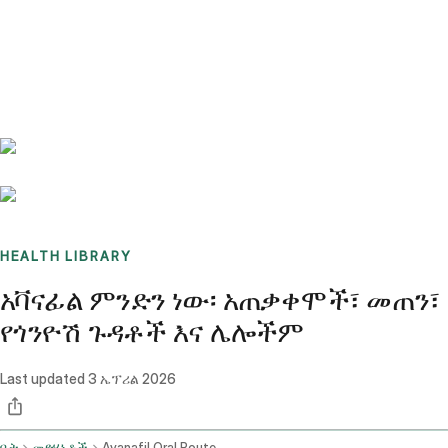
Benchmarks
Stories
FAQ
Sign up / Log in
HEALTH LIBRARY
አቫናፊል ምንድን ነው፡ አጠቃቀሞች፣ መጠን፣
የጎንዮሽ ጉዳቶች እና ሌሎችም
Last updated
3 ኤፕሪል 2026
ቤት
መድሃኒቶች
Avanafil Oral Route