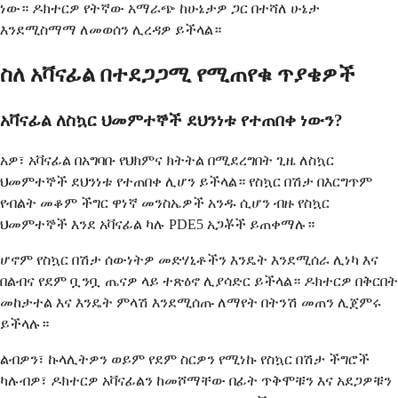
ነው። ዶክተርዎ የትኛው አማራጭ ከሁኔታዎ ጋር በተሻለ ሁኔታ
እንደሚስማማ ለመወሰን ሊረዳዎ ይችላል።
ስለ አቫናፊል በተደጋጋሚ የሚጠየቁ ጥያቄዎች
አቫናፊል ለስኳር ህመምተኞች ደህንነቱ የተጠበቀ ነውን?
አዎ፣ አቫናፊል በአግባቡ የህክምና ክትትል በሚደረግበት ጊዜ ለስኳር
ህመምተኞች ደህንነቱ የተጠበቀ ሊሆን ይችላል። የስኳር በሽታ በእርግጥም
የብልት መቆም ችግር ዋነኛ መንስኤዎች አንዱ ሲሆን ብዙ የስኳር
ህመምተኞች እንደ አቫናፊል ካሉ PDE5 አጋቾች ይጠቀማሉ።
ሆኖም የስኳር በሽታ ሰውነትዎ መድሃኒቶችን እንዴት እንደሚሰራ ሊነካ እና
በልብና የደም ቧንቧ ጤናዎ ላይ ተጽዕኖ ሊያሳድር ይችላል። ዶክተርዎ በቅርበት
መከታተል እና እንዴት ምላሽ እንደሚሰጡ ለማየት በትንሽ መጠን ሊጀምሩ
ይችላሉ።
ልብዎን፣ ኩላሊትዎን ወይም የደም ስርዎን የሚነኩ የስኳር በሽታ ችግሮች
ካሉብዎ፣ ዶክተርዎ አቫናፊልን ከመሾማቸው በፊት ጥቅሞቹን እና አደጋዎቹን