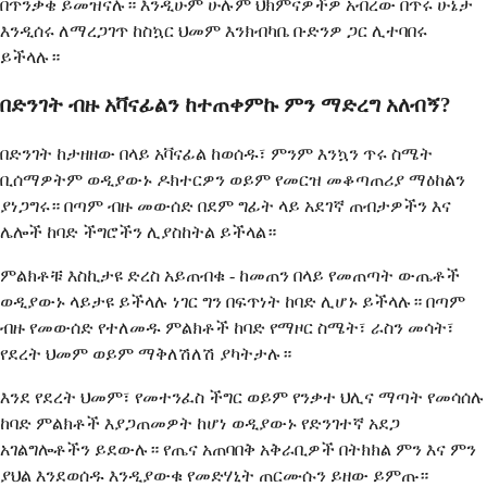
በጥንቃቄ ይመዝናሉ። እንዲሁም ሁሉም ህክምናዎችዎ አብረው በጥሩ ሁኔታ
እንዲሰሩ ለማረጋገጥ ከስኳር ህመም እንክብካቤ ቡድንዎ ጋር ሊተባበሩ
ይችላሉ።
በድንገት ብዙ አቫናፊልን ከተጠቀምኩ ምን ማድረግ አለብኝ?
በድንገት ከታዘዘው በላይ አቫናፊል ከወሰዱ፣ ምንም እንኳን ጥሩ ስሜት
ቢሰማዎትም ወዲያውኑ ዶክተርዎን ወይም የመርዝ መቆጣጠሪያ ማዕከልን
ያነጋግሩ። በጣም ብዙ መውሰድ በደም ግፊት ላይ አደገኛ ጠብታዎችን እና
ሌሎች ከባድ ችግሮችን ሊያስከትል ይችላል።
ምልክቶቹ እስኪታዩ ድረስ አይጠብቁ - ከመጠን በላይ የመጠጣት ውጤቶች
ወዲያውኑ ላይታዩ ይችላሉ ነገር ግን በፍጥነት ከባድ ሊሆኑ ይችላሉ። በጣም
ብዙ የመውሰድ የተለመዱ ምልክቶች ከባድ የማዞር ስሜት፣ ራስን መሳት፣
የደረት ህመም ወይም ማቅለሽለሽ ያካትታሉ።
እንደ የደረት ህመም፣ የመተንፈስ ችግር ወይም የንቃተ ህሊና ማጣት የመሳሰሉ
ከባድ ምልክቶች እያጋጠመዎት ከሆነ ወዲያውኑ የድንገተኛ አደጋ
አገልግሎቶችን ይደውሉ። የጤና አጠባበቅ አቅራቢዎች በትክክል ምን እና ምን
ያህል እንደወሰዱ እንዲያውቁ የመድሃኒት ጠርሙሱን ይዘው ይምጡ።