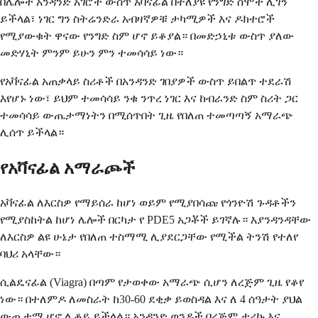
በሌሎች አንዳንድ አገሮች ውስጥ አቫናፊል በተለያዩ የንግድ ስሞች ሊገኝ
ይችላል፣ ነገር ግን ስትሬንድራ አብዛኛዎቹ ታካሚዎች እና ዶክተሮች
የሚያውቁት ዋናው የንግድ ስም ሆኖ ይቆያል። በመድኃኒቱ ውስጥ ያለው
መድሃኒት ምንም ይሁን ምን ተመሳሳይ ነው።
የአቫናፊል አጠቃላይ ስሪቶች በአንዳንድ ገበያዎች ውስጥ ይበልጥ ተደራሽ
እየሆኑ ነው፣ ይህም ተመሳሳይ ንቁ ንጥረ ነገር እና ከብራንድ ስም ስሪት ጋር
ተመሳሳይ ውጤታማነትን በሚሰጥበት ጊዜ የበለጠ ተመጣጣኝ አማራጭ
ሊሰጥ ይችላል።
የአቫናፊል አማራጮች
አቫናፊል ለእርስዎ የማይሰራ ከሆነ ወይም የሚያበሳጩ የጎንዮሽ ጉዳቶችን
የሚያስከትል ከሆነ ሌሎች በርካታ የ PDE5 አጋቾች ይገኛሉ። እያንዳንዳቸው
ለእርስዎ ልዩ ሁኔታ የበለጠ ተስማሚ ሊያደርጋቸው የሚችል ትንሽ የተለየ
ባህሪ አላቸው።
ሲልዴናፊል (Viagra) በጣም የታወቀው አማራጭ ሲሆን ለረጅም ጊዜ የቆየ
ነው። በተለምዶ ለመስራት ከ30-60 ደቂቃ ይወስዳል እና ለ 4 ሰዓታት ያህል
ውጤታማ ሆኖ ሊቆይ ይችላል። አንዳንድ ወንዶች በረጅም ታሪኩ እና