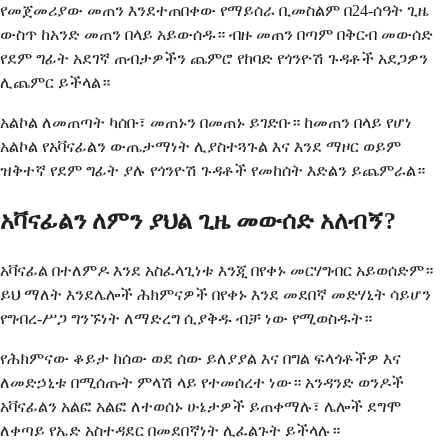
የመጀመሪያው መጠን እንደተጠበቀው የማይሰራ ቢመስልም በ24-ሰዓት ጊዜ
ውስጥ ከአንድ መጠን በላይ አይውሰዱ። ብዙ መጠን በጣም በቅርብ መውሰድ
የደም ግፊት አደገኛ ጠብታዎችን ጨምሮ የከባድ የጎንዮሽ ጉዳቶች አደጋዎን
ሊጨምር ይችላል።
አልኮል ለመጠጣት ካሰቡ፣ መጠኑን በመጠኑ ይገድቡ። ከመጠን በላይ የሆነ
አልኮል የአቫናፊልን ውጤታማነት ሊያስተጓጉል እና እንደ ማዞር ወይም
ዝቅተኛ የደም ግፊት ያሉ የጎንዮሽ ጉዳቶች የመከሰት እድልን ይጨምራል።
አቫናፊልን ለምን ያህል ጊዜ መውሰድ አለብኝ?
አቫናፊል በተለምዶ እንደ አስፈላጊነቱ እንጂ በየቀኑ መርሃግብር አይወሰድም።
ይህ ማለት እንደሌሎች ሕክምናዎች በየቀኑ እንደ መደበኛ መድሃኒት ሳይሆን
የግብረ-ሥጋ ግንኙነት ለማድረግ ሲያቅዱ ብቻ ነው የሚወስዱት።
የሕክምናው ቆይታ ከሰው ወደ ሰው ይለያያል እና በግል ፍላጎቶችዎ እና
ለመድኃኒቱ በሚሰጡት ምላሽ ላይ የተመሰረተ ነው። አንዳንድ ወንዶች
አቫናፊልን አልፎ አልፎ ለተወሰኑ ሁኔታዎች ይጠቀማሉ፣ ሌሎች ደግሞ
ለቀጣይ የኤድ አስተዳደር በመደበኛነት ሊፈልጉት ይችላሉ።