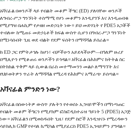
አቫናፊል በወንዶች ላይ የብልት መቆም ችግር (ED) ያለባቸው ወንዶች
ለግብረ-ሥጋ ግንኙነት ተስማሚ የሆነ መቆምን እንዲያገኙ እና እንዲጠብቁ
የሚያግዝ በሐኪም የታዘዘ መድኃኒት ነው። ይህ መድሃኒት የ PDE5 አጋቾች
ተብለው ከሚጠሩ መድኃኒቶች ክፍል ውስጥ ሲሆን በግብረ-ሥጋ ግንኙነት
በሚነሳሱበት ጊዜ ወደ ብልት የደም ፍሰትን በማሻሻል ይሰራል።
ከ ED ጋር የምትታገሉ ከሆነ፣ ብቻችሁን አይደላችሁም—በዓለም ዙሪያ
በሚሊዮን የሚቆጠሩ ወንዶችን ይጎዳል። አቫናፊል በሕክምና ክትትል ስር
በትክክል ጥቅም ላይ ሲውል በራስ መተማመንን መልሶ ለማግኘት እና
የህይወትዎን ጥራት ለማሻሻል የሚረዳ የሕክምና አማራጭ ይሰጣል።
አቫናፊል ምንድን ነው?
አቫናፊል በሰውነትዎ ውስጥ ያሉትን የተወሰኑ ኢንዛይሞችን በማነጣጠር
የብልት መቆም ችግርን የሚያክም ፎስፎዲስተሬዝ ዓይነት 5 (PDE5) አጋጅ
ነው። አቫናፊልን በሚወስዱበት ጊዜ፣ የደም ስሮች እንዲዝናኑ የሚረዳውን
ሳይክሊክ GMP የተባለ ኬሚካል የሚያፈርስ PDE5 ኢንዛይምን ያግዳል።