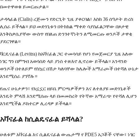
በመተዋወቁ ይመርጡታል።
ታዳላፊል (Cialis) ረጅሙን የድርጊት ጊዜ ያቀርባል፣ እስከ 36 ሰዓታት ድረስ
ሊሰራ ይችላል። ይህ መድሃኒቱን በትክክል ማቀድ ሳያስፈልጋቸው በጾታዊ
እንቅስቃሴያቸው ውስጥ የበለጠ ድንገተኛነትን ለሚመርጡ ወንዶች ታዋቂ
ያደርገዋል።
ቫርዴናፊል (Levitra) ከአቫናፊል ጋር ተመሳሳይ የሆነ የመጀመርያ ጊዜ አለው
ነገር ግን በምግብ አወሳሰድ ላይ ያነሰ ተጽእኖ ሊኖረው ይችላል። አንዳንድ
ወንዶች በተለይም የስኳር በሽታ ካለባቸው ከሌሎች አማራጮች በተሻለ ሁኔታ
እንደሚሰራ ያገኛሉ።
የጤና ሁኔታዎን፣ የአኗኗር ዘይቤ ምርጫዎችዎን እና ለተለያዩ መድሃኒቶች
እንዴት ምላሽ እንደሚሰጡ ላይ በመመስረት የትኛው አማራጭ የተሻለ ሊሆን
እንደሚችል ዶክተርዎ ሊረዳዎ ይችላል።
አቫናፊል ከሲልዴናፊል ይሻላል?
ሁለቱም አቫናፊል እና ሲልዴናፊል ውጤታማ የ PDE5 አጋቾች ናቸው፣ ነገር