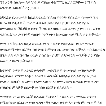
ግን አንዱ ከሌላው ለፍላጎትዎ የበለጠ ተስማሚ ሊያደርጋቸው የሚችሉ
አንዳንድ ልዩነቶች አሏቸው።
አቫናፊል በአጠቃላይ ከሲልዴናፊል በበለጠ ፍጥነት ይሰራል። ብዙውን ጊዜ
ከ15-30 ደቂቃዎች ውስጥ ተጽእኖ ይኖረዋል፣ ይህም ከሲልዴናፊል
ከሚወስደው 30-60 ደቂቃዎች ጋር ሲነጻጸር። ይህ ፈጣን ጅምር ብዙ እቅድ
ሳያስፈልገው ድንገተኛ የጠበቀ ግንኙነትን ከመረጡ ጠቃሚ ሊሆን ይችላል።
ምግብ አቫናፊልን ከሲልዴናፊል ያነሰ ተጽዕኖ ያሳድራል፣ ይህም ማለት
ውጤታማነቱን በእጅጉ ሳይቀንስ ከምግብ ጋር መውሰድ ይችላሉ። ሲልዴናፊል
በባዶ ሆድ ላይ በተሻለ ሁኔታ ይሰራል። ይህም ለአንዳንድ ወንዶች ያን ያህል
አመቺ ላይሆን ይችላል።
ከጎንዮሽ ጉዳቶች አንጻር ሁለቱም መድሃኒቶች ተመሳሳይ መገለጫዎች
አሏቸው፣ ምንም እንኳን አንዳንድ ወንዶች አቫናፊል ከሲልዴናፊል ያነሰ
የእይታ መዛባት ወይም የቀለም ለውጥ እንደሚያመጣ ቢገነዘቡም። ሆኖም
የግለሰብ ምላሾች በሰዎች መካከል በእጅጉ ይለያያሉ።
ማናቸውም መድሃኒቶች ከሌላው “የተሻለ” አይደሉም - ምርጡ ምርጫ
የሚወሰነው በእርስዎ የግል ፍላጎቶች፣ የጤና ሁኔታ እና የግል ምርጫዎች ላይ