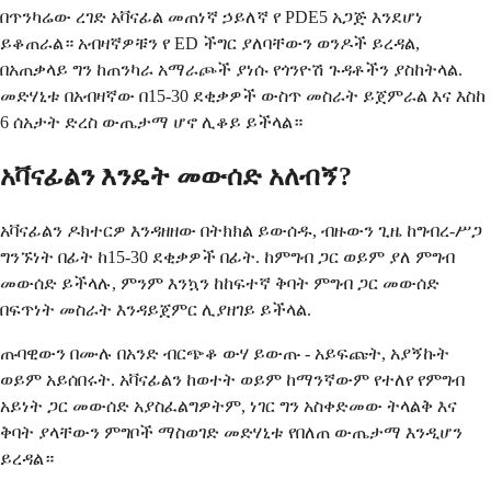
በጥንካሬው ረገድ አቫናፊል መጠነኛ ኃይለኛ የ PDE5 አጋጅ እንደሆነ
ይቆጠራል። አብዛኛዎቹን የ ED ችግር ያለባቸውን ወንዶች ይረዳል,
በአጠቃላይ ግን ከጠንካራ አማራጮች ያነሱ የጎንዮሽ ጉዳቶችን ያስከትላል.
መድሃኒቱ በአብዛኛው በ15-30 ደቂቃዎች ውስጥ መስራት ይጀምራል እና እስከ
6 ሰአታት ድረስ ውጤታማ ሆኖ ሊቆይ ይችላል።
አቫናፊልን እንዴት መውሰድ አለብኝ?
አቫናፊልን ዶክተርዎ እንዳዘዘው በትክክል ይውሰዱ, ብዙውን ጊዜ ከግብረ-ሥጋ
ግንኙነት በፊት ከ15-30 ደቂቃዎች በፊት. ከምግብ ጋር ወይም ያለ ምግብ
መውሰድ ይችላሉ, ምንም እንኳን ከከፍተኛ ቅባት ምግብ ጋር መውሰድ
በፍጥነት መስራት እንዳይጀምር ሊያዘገይ ይችላል.
ጡባዊውን በሙሉ በአንድ ብርጭቆ ውሃ ይውጡ - አይፍጩት, አያኝኩት
ወይም አይሰበሩት. አቫናፊልን ከወተት ወይም ከማንኛውም የተለየ የምግብ
አይነት ጋር መውሰድ አያስፈልግዎትም, ነገር ግን አስቀድመው ትላልቅ እና
ቅባት ያላቸውን ምግቦች ማስወገድ መድሃኒቱ የበለጠ ውጤታማ እንዲሆን
ይረዳል።