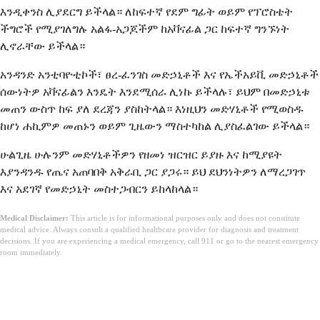
እንዲቀንስ ሊያደርግ ይችላል። ለከፍተኛ የደም ግፊት ወይም የፕሮስቴት
ችግሮች የሚያገለግሉ አልፋ-አጋጆችም ከአቫናፊል ጋር ከፍተኛ ግንኙነት
ሊኖራቸው ይችላል።
አንዳንድ አንቲባዮቲኮች፣ ፀረ-ፈንገስ መድኃኒቶች እና የኤችአይቪ መድኃኒቶች
ሰውነትዎ አቫናፊልን እንዴት እንደሚሰራ ሊነኩ ይችላሉ፣ ይህም በመድኃኒቱ
መጠን ውስጥ ከፍ ያለ ደረጃን ያስከትላል። እነዚህን መድሃኒቶች የሚወስዱ
ከሆነ ሐኪምዎ መጠኑን ወይም ጊዜውን ማስተካከል ሊያስፈልገው ይችላል።
ሁልጊዜ ሁሉንም መድሃኒቶችዎን የዘመነ ዝርዝር ይያዙ እና ከሚያዩት
እያንዳንዱ የጤና አጠባበቅ አቅራቢ ጋር ያጋሩ። ይህ ደህንነትዎን ለማረጋገጥ
እና አደገኛ የመድኃኒት መስተጋብርን ይከላከላል።
Medical Disclaimer:
This article is for informational purposes only and does not constitute
medical advice. Always consult a qualified healthcare provider for diagnosis and treatment
decisions. If you are experiencing a medical emergency, call 911 or go to the nearest emergency
room immediately.