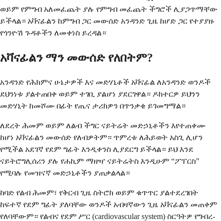
ወይም የምግብ አለመፈጨት ያሉ የምግብ መፈጨት ችግሮች ሊያጋጥማቸው
ይችላል። አቫናፊልን ከምግብ ጋር መውሰድ አንዳንድ ጊዜ ከሆድ ጋር የተያያዙ
የጎንዮሽ ጉዳቶችን ለመቀነስ ይረዳል።
አቫናፊልን ማን መውሰድ የለበትም?
አንዳንድ የሕክምና ሁኔታዎች እና መድሃኒቶች አቫናፊል ለአንዳንድ ወንዶች
ደህንነቱ ያልተጠበቀ ወይም ተገቢ ያልሆነ ያደርገዋል። ዶክተርዎ ይህንን
መድሃኒት ከመሾሙ በፊት የጤና ታሪክዎን በጥንቃቄ ይገመግማል።
ለደረት ሕመም ወይም ለልብ ችግር ናይትሬት መድኃኒቶችን እየተጠቀሙ
ከሆነ አቫናፊልን መውሰድ የለብዎትም። ጥምረቱ ለሕይወት አስጊ ሊሆን
የሚችል አደገኛ የደም ግፊት እንዲቀንስ ሊያደርግ ይችላል። ይህ እንደ
ናይትሮግሊሰሪን ያሉ የሐኪም ማዘዣ ናይትሬትስ እንዲሁም “ፖፐርስ”
የሚባሉ የመዝናኛ መድኃኒቶችን ያጠቃልላል።
ከባድ የልብ ሕመም፣ የቅርብ ጊዜ ስትሮክ ወይም ቁጥጥር ያልተደረገበት
ከፍተኛ የደም ግፊት ያለባቸው ወንዶች አብዛኛውን ጊዜ አቫናፊልን መጠቀም
የለባቸውም። የልብና የደም ሥር (cardiovascular system) ስርዓትዎ የግብረ-