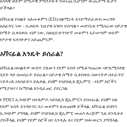
አካላዊ ወይም ስሜታዊ ምክንያቶች የመነጨ ቢሆንም ውጤታማ ሊሆን
ይችላል።
አቫናፊል የብልት አለመቆምን (ED) በቋሚነት እንደማይፈውስ መረዳት
አስፈላጊ ነው - ሲወስዱ ጊዜያዊ እገዛን ይሰጣል። መድሃኒቱ የሚሰራው በፆታዊ
ስሜት ሲቀሰቀሱ ብቻ ነው, ስለዚህ ድንገተኛ መቆምን አያመጣም ወይም
የፆታዊ ፍላጎትዎን አይጨምርም.
አቫናፊል እንዴት ይሰራል?
አቫናፊል በብልትዎ ውስጥ ያለውን የደም ፍሰት በሚቆጣጠረው ባዮኬሚካላዊ
ሂደት ላይ በመስራት ይሰራል። በፆታዊ ስሜት ሲቀሰቀሱ ሰውነትዎ በተፈጥሮ
ናይትሪክ ኦክሳይድን ይለቃል, ይህም የሳይክሊክ ጂኤምፒ - የደም ስሮችን
የሚያዝናና ኬሚካል እንዲፈጠር ያደርጋል.
የ PDE5 ኢንዛይም በተለምዶ ሳይክሊክ ጂኤምፒን ይሰብራል, ይህም በቂ
የደም ፍሰት እንዳይኖር እና መቆምን ለመጠበቅ ይችላል. አቫናፊል ይህንን
ኢንዛይም ያግዳል, ይህም የሳይክሊክ ጂኤምፒ መጠን ለረጅም ጊዜ እንዲቆይ
ያስችላል, ይህም የደም ስሮች ዘና እንዲሉ እና የደም ዝውውርን ያሻሽላል.