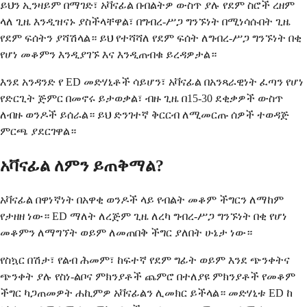
ይህን ኢንዛይም በማገድ፣ አቫናፊል በብልትዎ ውስጥ ያሉ የደም ስሮች ረዘም
ላለ ጊዜ እንዲዝናኑ ያስችላቸዋል፣ በግብረ-ሥጋ ግንኙነት በሚነሳሱበት ጊዜ
የደም ፍሰትን ያሻሽላል። ይህ የተሻሻለ የደም ፍሰት ለግብረ-ሥጋ ግንኙነት በቂ
የሆነ መቆምን እንዲያገኙ እና እንዲጠብቁ ይረዳዎታል።
እንደ አንዳንድ የ ED መድሃኒቶች ሳይሆን፣ አቫናፊል በአንጻራዊነት ፈጣን የሆነ
የድርጊት ጅምር በመኖሩ ይታወቃል፣ ብዙ ጊዜ በ15-30 ደቂቃዎች ውስጥ
ለብዙ ወንዶች ይሰራል። ይህ ድንገተኛ ቅርርብ ለሚመርጡ ሰዎች ተወዳጅ
ምርጫ ያደርገዋል።
አቫናፊል ለምን ይጠቅማል?
አቫናፊል በዋነኛነት በአዋቂ ወንዶች ላይ የብልት መቆም ችግርን ለማከም
የታዘዘ ነው። ED ማለት ለረጅም ጊዜ ለረካ ግብረ-ሥጋ ግንኙነት በቂ የሆነ
መቆምን ለማግኘት ወይም ለመጠበቅ ችግር ያለበት ሁኔታ ነው።
የስኳር በሽታ፣ የልብ ሕመም፣ ከፍተኛ የደም ግፊት ወይም እንደ ጭንቀትና
ጭንቀት ያሉ የስነ-ልቦና ምክንያቶች ጨምሮ በተለያዩ ምክንያቶች የመቆም
ችግር ካጋጠመዎት ሐኪምዎ አቫናፊልን ሊመክር ይችላል። መድሃኒቱ ED ከ