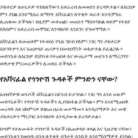
ዶክተርዎ ለሁኔታዎ ትክክለኛውን አቀራረብ ለመወሰን ይረዳዎታል። ለእርስዎ
ምን ያህል እንደሚሰራ ለማየት አቫናፊልን ለጥቂት ወራት እንዲሞክሩ
ሊጠቁሙ ይችላሉ፣ ከዚያም መቀጠል፣ መጠኑን ማስተካከል ወይም የተለየ
የሕክምና አቀራረብ መሞከር እንዳለቦት እንደገና ይገመግማሉ።
አቫናፊልን ለመጠቀም የተወሰነ የጊዜ ገደብ የለም፣ ነገር ግን ዶክተርዎ
እድገትዎን እና አጠቃላይ ጤናዎን በመደበኛነት መከታተል ይፈልጋሉ።
መድሃኒቱ ለእርስዎ ደህንነቱ የተጠበቀ እና ውጤታማ መሆኑን ለማረጋገጥ
ወቅታዊ ምርመራዎችን ሊመክሩ ይችላሉ።
የአቫናፊል የጎንዮሽ ጉዳቶች ምንድን ናቸው?
አብዛኛዎቹ ወንዶች አቫናፊልን በደንብ ይታገሳሉ፣ ነገር ግን እንደ ሁሉም
መድሃኒቶች፣ የጎንዮሽ ጉዳቶችን ሊያስከትል ይችላል። ምን እንደሚጠበቅ
መረዳት ስለ ህክምናዎ የበለጠ በራስ መተማመን እንዲሰማዎት እና መቼ
ዶክተርዎን ማነጋገር እንዳለቦት እንዲያውቁ ይረዳዎታል።
በጣም የተለመዱት የጎንዮሽ ጉዳቶች በአጠቃላይ ቀላል እና ጊዜያዊ ናቸው፣
መድሃኒቱን ከወሰዱ በኋላ ለጥቂት ሰዓታት እንዴት እንደሚሰማዎት ይነካሉ: