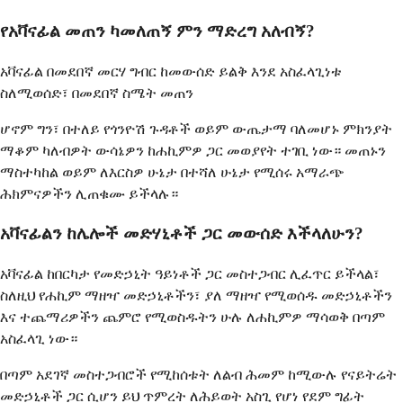
የአቫናፊል መጠን ካመለጠኝ ምን ማድረግ አለብኝ?
አቫናፊል በመደበኛ መርሃ ግብር ከመውሰድ ይልቅ እንደ አስፈላጊነቱ
ስለሚወሰድ፣ በመደበኛ ስሜት መጠን
ሆኖም ግን፣ በተለይ የጎንዮሽ ጉዳቶች ወይም ውጤታማ ባለመሆኑ ምክንያት
ማቆም ካለብዎት ውሳኔዎን ከሐኪምዎ ጋር መወያየት ተገቢ ነው። መጠኑን
ማስተካከል ወይም ለእርስዎ ሁኔታ በተሻለ ሁኔታ የሚሰሩ አማራጭ
ሕክምናዎችን ሊጠቁሙ ይችላሉ።
አቫናፊልን ከሌሎች መድሃኒቶች ጋር መውሰድ እችላለሁን?
አቫናፊል ከበርካታ የመድኃኒት ዓይነቶች ጋር መስተጋብር ሊፈጥር ይችላል፣
ስለዚህ የሐኪም ማዘዣ መድኃኒቶችን፣ ያለ ማዘዣ የሚወሰዱ መድኃኒቶችን
እና ተጨማሪዎችን ጨምሮ የሚወስዱትን ሁሉ ለሐኪምዎ ማሳወቅ በጣም
አስፈላጊ ነው።
በጣም አደገኛ መስተጋብሮች የሚከሰቱት ለልብ ሕመም ከሚውሉ የናይትሬት
መድኃኒቶች ጋር ሲሆን ይህ ጥምረት ለሕይወት አስጊ የሆነ የደም ግፊት