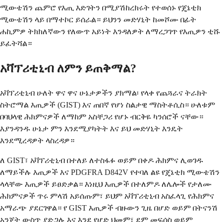
ሚውቴሽን ጨምሮ የእጢ እድገትን በሚያሽከረክሩት የተወሰኑ የጄኔቲክ
ሚውቴሽን ላይ በማተኮር ይሰራል። ይህንን መድሃኒት ከመሾሙ በፊት
ሐኪምዎ ትክክለኛውን የለውጥ አይነት እንዳለዎት ለማረጋገጥ የእጢዎን ቲሹ
ይፈትሻል።
አቫፕሪቲኒብ ለምን ይጠቅማል?
አቫፕሪቲኒብ ሁለት ዋና ዋና ሁኔታዎችን ያክማል፡ የላቀ የጨጓራና ትራክት
ስትሮማል እጢዎች (GIST) እና ጠበኛ የሆነ ስልታዊ ማስትቶሲስ። ሁለቱም
በባህላዊ ሕክምናዎች ለማከም አስቸጋሪ የሆኑ ብርቅዬ ካንሰሮች ናቸው።
እያንዳንዱ ሁኔታ ምን እንደሚያካትት እና ይህ መድሃኒት እንዴት
እንደሚረዳዎት ላስረዳዎ።
ለ GIST፣ አቫፕሪቲኒብ በተለይ ለተስፋፉ ወይም በቀዶ ሕክምና ሊወገዱ
ለማይችሉ እጢዎች እና PDGFRA D842V የተባለ ልዩ የጄኔቲክ ሚውቴሽን
ላላቸው እጢዎች ይፀድቃል። እነዚህ እጢዎች በተለምዶ ለሌሎች የታለሙ
ሕክምናዎች ጥሩ ምላሽ አይሰጡም፣ ይህም አቫፕሪቲኒብ አስፈላጊ የሕክምና
አማራጭ ያደርገዋል። የ GIST እጢዎች ብዙውን ጊዜ በሆድ ወይም በትናንሽ
አንጀት ውስጥ ያድጋሉ እና እንደ የሆድ ህመም፣ ደም መፍሰስ ወይም