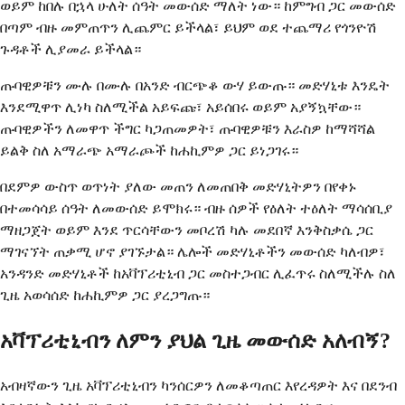
ወይም ከበሉ በኋላ ሁለት ሰዓት መውሰድ ማለት ነው። ከምግብ ጋር መውሰድ
በጣም ብዙ መምጠጥን ሊጨምር ይችላል፣ ይህም ወደ ተጨማሪ የጎንዮሽ
ጉዳቶች ሊያመራ ይችላል።
ጡባዊዎቹን ሙሉ በሙሉ በአንድ ብርጭቆ ውሃ ይውጡ። መድሃኒቱ እንዴት
እንደሚዋጥ ሊነካ ስለሚችል አይፍጩ፣ አይሰበሩ ወይም አያኝኳቸው።
ጡባዊዎችን ለመዋጥ ችግር ካጋጠመዎት፣ ጡባዊዎቹን እራስዎ ከማሻሻል
ይልቅ ስለ አማራጭ አማራጮች ከሐኪምዎ ጋር ይነጋገሩ።
በደምዎ ውስጥ ወጥነት ያለው መጠን ለመጠበቅ መድሃኒትዎን በየቀኑ
በተመሳሳይ ሰዓት ለመውሰድ ይሞክሩ። ብዙ ሰዎች የዕለት ተዕለት ማሳሰቢያ
ማዘጋጀት ወይም እንደ ጥርሳቸውን መቦረሽ ካሉ መደበኛ እንቅስቃሴ ጋር
ማገናኘት ጠቃሚ ሆኖ ያገኙታል። ሌሎች መድሃኒቶችን መውሰድ ካለብዎ፣
አንዳንድ መድሃኒቶች ከአቫፕሪቲኒብ ጋር መስተጋብር ሊፈጥሩ ስለሚችሉ ስለ
ጊዜ አወሳሰድ ከሐኪምዎ ጋር ያረጋግጡ።
አቫፕሪቲኒብን ለምን ያህል ጊዜ መውሰድ አለብኝ?
አብዛኛውን ጊዜ አቫፕሪቲኒብን ካንሰርዎን ለመቆጣጠር እየረዳዎት እና በደንብ