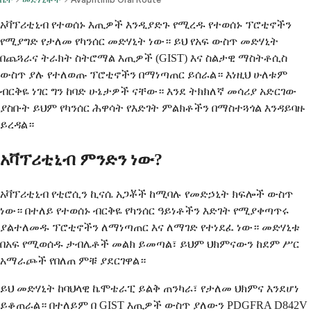
አቫፕሪቲኒብ የተወሰኑ እጢዎች እንዲያድጉ የሚረዱ የተወሰኑ ፕሮቲኖችን
የሚያግድ የታለመ የካንሰር መድሃኒት ነው። ይህ የአፍ ውስጥ መድሃኒት
በጨጓራና ትራክት ስትሮማል እጢዎች (GIST) እና ስልታዊ ማስትቶሲስ
ውስጥ ያሉ የተለወጡ ፕሮቲኖችን በማነጣጠር ይሰራል። እነዚህ ሁለቱም
ብርቅዬ ነገር ግን ከባድ ሁኔታዎች ናቸው። እንደ ትክክለኛ መሳሪያ አድርገው
ያስቡት ይህም የካንሰር ሕዋሳት የእድገት ምልክቶችን በማስተጓጎል እንዳይባዙ
ይረዳል።
አቫፕሪቲኒብ ምንድን ነው?
አቫፕሪቲኒብ የቲሮሲን ኪናሴ አጋቾች ከሚባሉ የመድኃኒት ክፍሎች ውስጥ
ነው። በተለይ የተወሰኑ ብርቅዬ የካንሰር ዓይነቶችን እድገት የሚያቀጣጥሩ
ያልተለመዱ ፕሮቲኖችን ለማነጣጠር እና ለማገድ የተነደፈ ነው። መድሃኒቱ
በአፍ የሚወሰዱ ታብሌቶች መልክ ይመጣል፣ ይህም ህክምናውን ከደም ሥር
አማራጮች የበለጠ ምቹ ያደርገዋል።
ይህ መድሃኒት ከባህላዊ ኬሞቴራፒ ይልቅ ጠንካራ፣ የታለመ ህክምና እንደሆነ
ይቆጠራል። በተለይም በ GIST እጢዎች ውስጥ ያለውን PDGFRA D842V