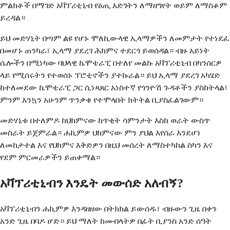
ምልክቶች በማገድ አቫፕሪቲኒብ የዕጢ እድገትን ለማዘግየት ወይም ለማስቆም
ይረዳል።
ይህ መድሃኒት በጣም ልዩ የሆኑ ሞለኪውላዊ ኢላማዎችን ለመምታት የተነደፈ
በመሆኑ ጠንካራ፣ ኢላማ ያደረገ ሕክምና ተደርጎ ይወሰዳል። ብዙ አይነት
ሴሎችን በሚነካው ባህላዊ ኬሞቴራፒ በተለየ መልኩ አቫፕሪቲኒብ በካንሰርዎ
ላይ የሚሰሩትን የተወሰኑ ፕሮቲኖችን ያተኩራል። ይህ ኢላማ ያደረገ አካሄድ
ከተለመደው ኬሞቴራፒ ጋር ሲነጻጸር አነስተኛ የጎንዮሽ ጉዳቶችን ያስከትላል፣
ምንም እንኳን አሁንም ጥንቃቄ የተሞላበት ክትትል ቢያስፈልገውም።
መድሃኒቱ በተለምዶ ከህክምናው ከጥቂት ሳምንታት እስከ ወራት ውስጥ
መስራት ይጀምራል። ሐኪምዎ ህክምናው ምን ያህል እየሰራ እንደሆነ
ለመከታተል እና የህክምና እቅድዎን በዚህ መሰረት ለማስተካከል ስካን እና
የደም ምርመራዎችን ይጠቀማል።
አቫፕሪቲኒብን እንዴት መውሰድ አለብኝ?
አቫፕሪቲኒብን ሐኪምዎ እንዳዘዘው በትክክል ይውሰዱ፣ ብዙውን ጊዜ በቀን
አንድ ጊዜ በባዶ ሆድ። ይህ ማለት ከመብላትዎ በፊት ቢያንስ አንድ ሰዓት