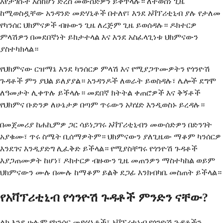
እየታገሱት እስከሆነ ድረስ መውሰድዎን ይቀጥላሉ። ለተወሰነ ጊዜ
ከሚወስዷቸው አንዳንድ መድሃኒቶች በተለየ፣ እንደ አቫፕሪቲኒብ ያሉ የታለመ
የካንሰር ህክምናዎች ብዙውን ጊዜ ለረጅም ጊዜ ይወሰዳሉ። ዶክተርዎ
ምላሽዎን በመደበኛነት ይከታተላል እና እንደ አስፈላጊነቱ ህክምናውን
ያስተካክላል።
የህክምናው ርዝማኔ እንደ ካንሰርዎ ምላሽ እና የሚያጋጥሙዎትን የጎንዮሽ
ጉዳቶች ምን ያህል ይለያያል። አንዳንዶች ለወራት ይወስዳሉ፣ ሌሎች ደግሞ
ለዓመታት ሊቀጥሉ ይችላሉ። መደበኛ ክትትል ቀጠሮዎች እና ቅኝቶች
የህክምና ቡድንዎ ለሁኔታዎ በጣም ጥሩውን አካሄድ እንዲወስኑ ይረዳሉ።
በመጀመሪያ ከሐኪምዎ ጋር ሳይነጋገሩ አቫፕሪቲኒብን መውሰድዎን በድንገት
አያቁሙ፣ ጥሩ ስሜት ቢሰማዎትም። ህክምናውን ያለጊዜው ማቆም ካንሰርዎ
እንደገና እንዲያድግ ሊፈቅድ ይችላል። የሚያስቸግሩ የጎንዮሽ ጉዳቶች
እያጋጠሙዎት ከሆነ፣ ዶክተርዎ ብዙውን ጊዜ መጠንዎን ማስተካከል ወይም
ህክምናውን ሙሉ በሙሉ ከማቆም ይልቅ ደጋፊ እንክብካቤ መስጠት ይችላል።
የአቫፕሪቲኒብ የጎንዮሽ ጉዳቶች ምንድን ናቸው?
ልክ እንደ ሁሉም የካንሰር መድሃኒቶች፣ አቫፕሪቲኒብ የጎንዮሽ ጉዳቶችን