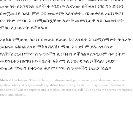
መጠጣት ለአንዳንድ ሰዎች ተቀባይነት ሊኖረው ይችላል፣ ነገር ግን ይህንን
በመጀመሪያ ከሐኪምዎ ጋር መወያየት አለብዎት። በአጠቃላይ ጤንነትዎ፣
በጉበትዎ ተግባር እና በሚወስዷቸው ሌሎች መድሃኒቶች ላይ በመመስረት
ምክር ሊሰጡዎት ይችላሉ።
አልኮል የሚጠጡ ከሆነ፣ በመጠኑ ይጠጡ እና እንዴት እንደሚሰማዎት ትኩረት
ይስጡ። አልኮል እንደ ማቅለሽለሽ፣ ማዞር እና ድካም ያሉ አንዳንድ
የአቫፕሪቲኒብ የጎንዮሽ ጉዳቶችን ሊያባብስ ይችላል። እንዲሁም ሰውነትዎ
መድሃኒቱን በአግባቡ የመስራት አቅምን ሊያስተጓጉል ይችላል፣ ይህም
ውጤታማነቱን ይቀንሳል ወይም የጎንዮሽ ጉዳቶችን ይጨምራል።
Medical Disclaimer:
This article is for informational purposes only and does not constitute
medical advice. Always consult a qualified healthcare provider for diagnosis and treatment
decisions. If you are experiencing a medical emergency, call 911 or go to the nearest emergency
room immediately.