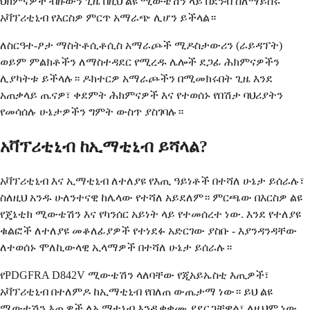
ህክምናዎች ብዙውን ጊዜ በዚህ ልዩ ሚውቴሽን ላይ በደንብ ስለማይሰሩ
አቫፕሪቲኒብ የእርስዎ ምርጥ አማራጭ ሊሆን ይችላል።
ለስርዓተ-ፆታ ማስትቶሲቶሲስ አማራጮች ሚዶስታውሪን (ራይዳፕት)
ወይም ምልክቶችን ለማስተዳደር የሚረዱ ሌሎች ደጋፊ ሕክምናዎችን
ሊያካትቱ ይችላሉ። ዶክተርዎ አማራጮችን በሚመክሩበት ጊዜ እንደ
አጠቃላይ ጤናዎ፣ ቀደምት ሕክምናዎች እና የተወሰኑ የበሽታ ባህሪያትን
የመሳሰሉ ሁኔታዎችን ግምት ውስጥ ያስገባሉ።
አቫፕሪቲኒብ ከኢማቲኒብ ይሻላል?
አቫፕሪቲኒብ እና ኢማቲኒብ ለተለያዩ የእጢ ዓይነቶች በተሻለ ሁኔታ ይሰራሉ፣
ስለዚህ አንዱ ሁለንተናዊ ከሌላው የተሻለ አይደለም። ምርጫው በእርስዎ ልዩ
የጄኔቲክ ሚውቴሽን እና የካንሰር አይነት ላይ የተመሰረተ ነው. እንደ የተለያዩ
ቁልፎች ለተለያዩ መቆለፊያዎች የተነደፉ አድርገው ያስቡ - እያንዳንዳቸው
ለተወሰኑ ሞለኪውላዊ ኢላማዎች በተሻለ ሁኔታ ይሰራሉ።
የPDGFRA D842V ሚውቴሽን ላለባቸው የጂአይኤስቲ እጢዎች፣
አቫፕሪቲኒብ በተለምዶ ከኢማቲኒብ የበለጠ ውጤታማ ነው። ይህ ልዩ
ሚውቴሽን እጢዎች ለኢማቲኒብ እንዲቋቋሙ ያደርጋቸዋል፣ ለዚህም ነው