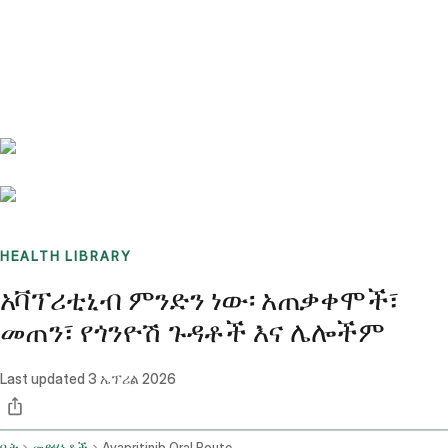
Benchmarks
Stories
FAQ
Sign up / Log in
HEALTH LIBRARY
አቫፕሪቲኒብ ምንድን ነው፡ አጠቃቀሞች፣
መጠን፣ የጎንዮሽ ጉዳቶች እና ሌሎችም
Last updated
3 ኤፕሪል 2026
ቤት
መድሃኒቶች
Avapritinib Oral Route