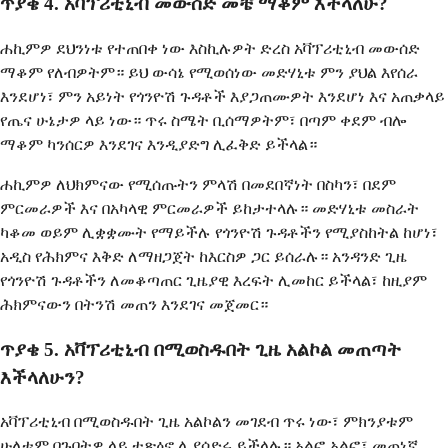
ጥያቄ 4. አቫፕሪቲኒብ መውሰድ መቼ ማቆም እችላለሁ?
ሐኪምዎ ደህንነቱ የተጠበቀ ነው እስኪሉዎት ድረስ አቫፕሪቲኒብ መውሰድ
ማቆም የለብዎትም። ይህ ውሳኔ የሚወሰነው መድሃኒቱ ምን ያህል እየሰራ
እንደሆነ፣ ምን አይነት የጎንዮሽ ጉዳቶች እያጋጠሙዎት እንደሆነ እና አጠቃላይ
የጤና ሁኔታዎ ላይ ነው። ጥሩ ስሜት ቢሰማዎትም፣ በጣም ቀደም ብሎ
ማቆም ካንሰርዎ እንደገና እንዲያድግ ሊፈቅድ ይችላል።
ሐኪምዎ ለህክምናው የሚሰጡትን ምላሽ በመደበኛነት በስካን፣ በደም
ምርመራዎች እና በአካላዊ ምርመራዎች ይከታተላሉ። መድሃኒቱ መስራት
ካቆመ ወይም ሊቋቋሙት የማይችሉ የጎንዮሽ ጉዳቶችን የሚያስከትል ከሆነ፣
አዲስ የሕክምና እቅድ ለማዘጋጀት ከእርስዎ ጋር ይሰራሉ። አንዳንድ ጊዜ
የጎንዮሽ ጉዳቶችን ለመቆጣጠር ጊዜያዊ እረፍት ሊመከር ይችላል፣ ከዚያም
ሕክምናውን በትንሽ መጠን እንደገና መጀመር።
ጥያቄ 5. አቫፕሪቲኒብ በሚወስዱበት ጊዜ አልኮል መጠጣት
እችላለሁን?
አቫፕሪቲኒብ በሚወስዱበት ጊዜ አልኮልን መገደብ ጥሩ ነው፣ ምክንያቱም
ሁለቱም በጉበትዎ ላይ ተጽዕኖ ሊያሳድሩ ይችላሉ። አልፎ አልፎ፣ መጠነኛ