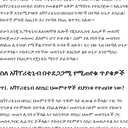
አቫፕሪቲኒብ በተለይ ይህንን የመቋቋም አቅም ለማሸነፍ የተዘጋጀው። ክሊኒካዊ
ጥናቶች እንደሚያሳዩት አቫፕሪቲኒብ በእነዚህ ጉዳዮች በተሻለ ሁኔታ ይሰራል፣
ከፍተኛ ምላሽ ሰጪነት እና የተሻለ የእጢ ቁጥጥር አለው።
ይሁን እንጂ ኢማቲኒብ ለአብዛኞቹ ሌሎች የጂአይኤስቲ እጢዎች መደበኛ
የመጀመሪያ መስመር ሕክምና ሆኖ ይቆያል። ረዘም ያለ የክትትል መዝገብ፣
የበለጠ ሊተነበይ የሚችል የጎንዮሽ ጉዳቶች አሉት፣ እና ብዙ ጊዜ በተሻለ ሁኔታ
ይታገሣል። ዶክተርዎ የትኛው መድሃኒት ለእርስዎ ልዩ ሁኔታ እንደሚሰራ
ለመወሰን የእጢዎን የጄኔቲክ ሜካፕ ይፈትሻል።
ስለ አቫፕሪቲኒብ በተደጋጋሚ የሚጠየቁ ጥያቄዎች
ጥ1. አቫፕሪቲኒብ ለስኳር ህመምተኞች ደህንነቱ የተጠበቀ ነው?
አቫፕሪቲኒብ በስኳር ህመምተኞች ላይ ጥቅም ላይ ሊውል ይችላል፣ ነገር ግን
ጥንቃቄ የተሞላበት ክትትል ያስፈልገዋል። መድሃኒቱ በደም ውስጥ ያለውን
የስኳር መጠን ሊጎዳ ይችላል እና ከአንዳንድ የስኳር ህመም መድሃኒቶች ጋር
መስተጋብር ሊፈጥር ይችላል። ዶክተርዎ የደምዎን ስኳር ለመከታተል እና እንደ