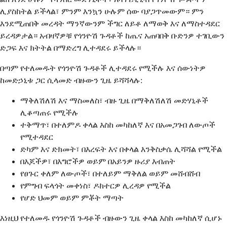
ሊያስከትል ይችላል፣ ምንም እንኳን ሁሉም ሰው ባያጋጥመውም። ምን
እንደሚጠበቅ መረዳት ማንኛውንም ችግር ለይቶ ለማወቅ እና ለማስተዳደር
ይረዳዎታል። አብዛኛዎቹ የጎንዮሽ ጉዳቶች ከጤና አጠባበቅ ቡድንዎ ተገቢውን
ድጋፍ እና ክትትል በማድረግ ሊተዳደሩ ይችላሉ።
በጣም የተለመዱት የጎንዮሽ ጉዳቶች ሊተዳደሩ የሚችሉ እና ሰውነትዎ
ከመድኃኒቱ ጋር ሲላመድ ብዙውን ጊዜ ይሻሻላሉ:
ማቅለሽለሽ እና ማስመለስ፣ ብዙ ጊዜ በማቅለሽለሽ መድሃኒቶች
ሊቆጣጠሩ የሚችሉ
ተቅማጥ፣ በተለምዶ ቀላል እስከ መካከለኛ እና በአመጋገብ ለውጦች
የሚተዳደር
ድካም እና ድክመት፣ በእረፍት እና በቀላል እንቅስቃሴ ሊሻሻል የሚችል
በእጆችዎ፣ በእግሮችዎ ወይም በአይንዎ ዙሪያ እብጠት
የፀጉር ቀለም ለውጦች፣ በተለይም ማቅለል ወይም መሸብሸብ
የምግብ ፍላጎት መቀነስ፣ ዶክተርዎ ሊረዳዎ የሚችል
የሆድ ህመም ወይም ምቾት ማጣት
እነዚህ የተለመዱ የጎንዮሽ ጉዳቶች ብዙውን ጊዜ ቀላል እስከ መካከለኛ ሲሆኑ