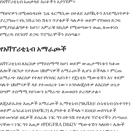
የአቫፕሪቲኒብ አጠቃላይ ስሪቶችን አያገኙም።
ማዘዣዎን በሚወስዱበት ጊዜ ፋርማሲው በተለይ አይቫኪትን እንደሚሰጥዎት
ያረጋግጡ። የኢንሹራንስ ሽፋን ጥያቄዎች ካሉዎት ወይም የገንዘብ ድጋፍ
የሚያስፈልግዎት ከሆነ፣ አምራቹ ከኪስዎ የሚወጣውን ወጪ ለመቀነስ
የሚረዱ የደንበኛ ድጋፍ ፕሮግራሞችን ይሰጣል።
የአቫፕሪቲኒብ አማራጮች
አቫፕሪቲኒብ ለእርስዎ የማይስማማ ከሆነ ወይም ውጤታማነቱን ካቆመ
ሌሎች በርካታ የታለሙ ህክምናዎች አማራጮች ሊሆኑ ይችላሉ። ምርጡ
አማራጭ በእርስዎ የተለየ የካንሰር አይነት፣ የጄኔቲክ ሚውቴሽን እና ቀደም
ባሉት ህክምናዎች ላይ የተመሰረተ ነው። ኦንኮሎጂስትዎ ለእርስዎ ሁኔታ
በጣም ተስማሚ የሆነውን አማራጭ ለመወሰን ይረዳዎታል።
ለጂአይኤስቲ እጢዎች አማራጮች ኢማቲኒብ (ግሊቬክ)፣ ሱኒቲኒብ (ሱተንት)
ወይም ሬጎራፊኒብ (ስቲቫርጋ) ሊያካትቱ ይችላሉ። እነዚህ መድሃኒቶች
በተመሳሳይ ዘዴዎች ይሰራሉ ነገር ግን በትንሹ የተለያዩ ፕሮቲኖችን ያነጣጠሩ
ናቸው። ነገር ግን እጢዎ የPDGFRA D842V ሚውቴሽን ካለበት፣ ሌሎች