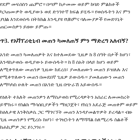
የደም መፍሰስን ጨምሮ። በጣም ከታመሙ ወይም ከባድ ምልክቶች
ካጋጠሙዎት ወዲያውኑ ወደ ድንገተኛ ክፍል ይሂዱ። የወሰዱትን እና ምን
ያህል እንደወሰዱ በትክክል እንዲያዩ የህክምና ባለሙያዎች የመድሃኒት
ጠርሙስዎን ይዘው ይምጡ።
ጥ3. የአቫፕሪቲኒብ መጠን ካመለጠኝ ምን ማድረግ አለብኝ?
አንድ መጠን ካመለጠዎት እና ከተለመደው ጊዜዎ ከ 8 ሰዓት በታች ከሆነ፣
እንዳስታወሱ ወዲያውኑ ይውሰዱት። ከ 8 ሰአት በላይ ከሆነ ወይም
ለሚቀጥለው መጠንዎ ጊዜው ከደረሰ፣ ያመለጠውን መጠን ይዝለሉ እና
የሚቀጥለውን መጠን በመደበኛ ጊዜዎ ይውሰዱ። ያመለጠውን መጠን
ለማካካስ ሁለት መጠን በአንድ ጊዜ በጭራሽ አይውሰዱ።
የዕለት ተእለት መጠንዎን ለማስታወስ የሚረዳዎትን አሰራር ለመመስረት
ይሞክሩ። የስልክ ማሳሰቢያዎችን ማዘጋጀት፣ የክኒን አደራጅ መጠቀም ወይም
ከዕለታዊ እንቅስቃሴ ጋር ማገናኘት መጠን እንዳያመልጥዎት ይረዳል። ብዙ
ጊዜ መጠንዎን የሚረሱ ከሆነ፣ ተገዢነትን ለማሻሻል ስለሚረዱ ስልቶች
ከሐኪምዎ ጋር ይነጋገሩ።