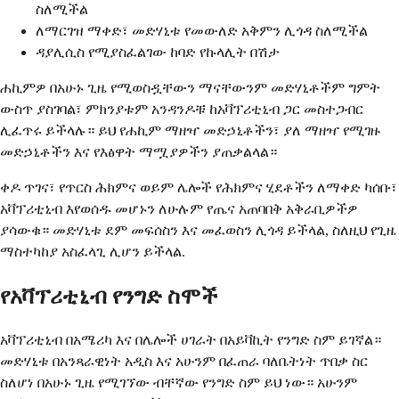
ስለሚችል
ለማርገዝ ማቀድ፣ መድሃኒቱ የመውለድ አቅምን ሊጎዳ ስለሚችል
ዳያሊሲስ የሚያስፈልገው ከባድ የኩላሊት በሽታ
ሐኪምዎ በአሁኑ ጊዜ የሚወስዷቸውን ማናቸውንም መድሃኒቶችም ግምት
ውስጥ ያስገባል፣ ምክንያቱም አንዳንዶቹ ከአቫፕሪቲኒብ ጋር መስተጋብር
ሊፈጥሩ ይችላሉ። ይህ የሐኪም ማዘዣ መድኃኒቶችን፣ ያለ ማዘዣ የሚገዙ
መድኃኒቶችን እና የእፅዋት ማሟያዎችን ያጠቃልላል።
ቀዶ ጥገና፣ የጥርስ ሕክምና ወይም ሌሎች የሕክምና ሂደቶችን ለማቀድ ካሰቡ፣
አቫፕሪቲኒብ እየወሰዱ መሆኑን ለሁሉም የጤና አጠባበቅ አቅራቢዎችዎ
ያሳውቁ። መድሃኒቱ ደም መፍሰስን እና መፈወስን ሊጎዳ ይችላል, ስለዚህ የጊዜ
ማስተካከያ አስፈላጊ ሊሆን ይችላል.
የአቫፕሪቲኒብ የንግድ ስሞች
አቫፕሪቲኒብ በአሜሪካ እና በሌሎች ሀገራት በአይቫኪት የንግድ ስም ይገኛል።
መድሃኒቱ በአንጻራዊነት አዲስ እና አሁንም በፈጠራ ባለቤትነት ጥበቃ ስር
ስለሆነ በአሁኑ ጊዜ የሚገኘው ብቸኛው የንግድ ስም ይህ ነው። አሁንም