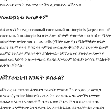
የሙሉነት ስሜት ያሉ ምልክቶችን ሊያስከትሉ ይችላሉ።
የመድኃኒቱ አጠቃቀም
ይህ መድሃኒት በአгрессивный системный mastocytosis (አгрессивный
системный mastocytosis) ለተባለው በሽታም ያገለግላል። ይህ በሽታ ማለት
በሰውነትዎ ውስጥ ብዙ የ mast cells (ማስት ሴሎች) የሚከማቹበት ሁኔታ
ሲሆን ይህም የቆዳ ችግሮች፣ የምግብ መፈጨት ችግሮች እና የአጥንት ህመም
ጨምሮ የተለያዩ ምልክቶችን ያስከትላል። አቫፕሪቲኒብ ያልተለመደውን የ
mast cell እድገትን ለመቆጣጠር ይረዳል እንዲሁም እነዚህን አሳሳቢ ምልክቶች
ሊቀንስ ይችላል።
አቫፕሪቲኒብ እንዴት ይሰራል?
አቫፕሪቲኒብ የካንሰር ሕዋሳትን የእድገት ምልክቶችን የሚልኩ ታይሮሲን
ኪናሴስ (tyrosine kinases) የተባሉትን የተወሰኑ ኢንዛይሞችን በማገድ
ይሰራል። እነዚህ ኢንዛይሞች ሲቀየሩ ወይም በጣም ንቁ ሲሆኑ የካንሰር
ሕዋሳት ያለማቋረጥ እንዲያድጉ እና እንዲከፋፈሉ ይነግራቸዋል። እነዚህን