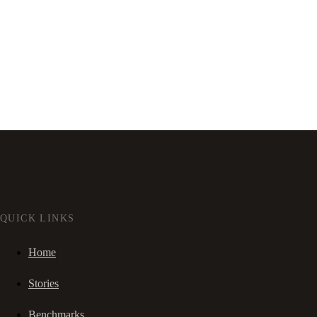
QUICK LINKS
Home
Stories
Benchmarks