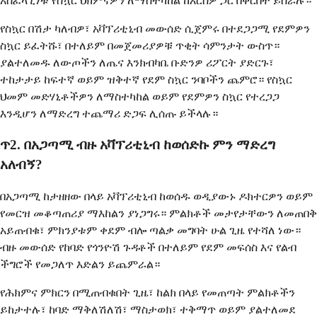
አስፈላጊነቱ የስኳር ህክምናዎን ለማስተካከል ከእርስዎ ጋር በቅርበት ይሰራሉ።
የስኳር በሽታ ካለብዎ፣ አቫፕሪቲኒብ መውሰድ ሲጀምሩ በተደጋጋሚ የደምዎን
ስኳር ይፈትሹ፣ በተለይም በመጀመሪያዎቹ ጥቂት ሳምንታት ውስጥ።
ያልተለመዱ ለውጦችን ለጤና እንክብካቤ ቡድንዎ ሪፖርት ያድርጉ፣
ተከታታይ ከፍተኛ ወይም ዝቅተኛ የደም ስኳር ንባቦችን ጨምሮ። የስኳር
ህመም መድሃኒቶችዎን ለማስተካከል ወይም የደምዎን ስኳር የተረጋጋ
እንዲሆን ለማድረግ ተጨማሪ ድጋፍ ሊሰጡ ይችላሉ።
ጥ2. በአጋጣሚ ብዙ አቫፕሪቲኒብ ከወሰድኩ ምን ማድረግ
አለብኝ?
በአጋጣሚ ከታዘዘው በላይ አቫፕሪቲኒብ ከወሰዱ ወዲያውኑ ዶክተርዎን ወይም
የመርዝ መቆጣጠሪያ ማእከልን ያነጋግሩ። ምልክቶች መታየታቸውን ለመጠበቅ
አይጠብቁ፣ ምክንያቱም ቀደም ብሎ ጣልቃ መግባት ሁል ጊዜ የተሻለ ነው።
ብዙ መውሰድ የከባድ የጎንዮሽ ጉዳቶች በተለይም የደም መፍሰስ እና የልብ
ችግሮች የመጋለጥ እድልን ይጨምራል።
የሕክምና ምክርን በሚጠብቁበት ጊዜ፣ ከልክ በላይ የመጠጣት ምልክቶችን
ይከታተሉ፣ ከባድ ማቅለሽለሽ፣ ማስታወክ፣ ተቅማጥ ወይም ያልተለመደ