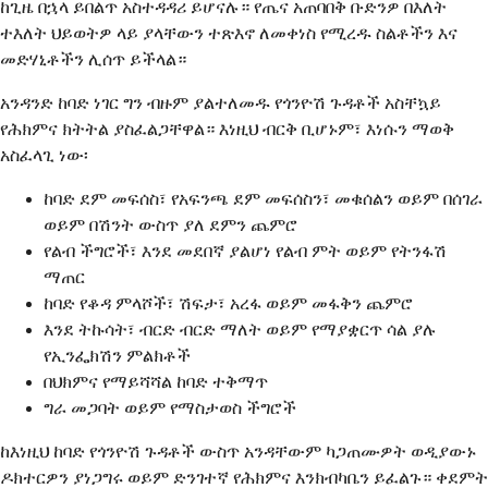
ከጊዜ በኋላ ይበልጥ አስተዳዳሪ ይሆናሉ። የጤና አጠባበቅ ቡድንዎ በእለት
ተእለት ህይወትዎ ላይ ያላቸውን ተጽእኖ ለመቀነስ የሚረዱ ስልቶችን እና
መድሃኒቶችን ሊሰጥ ይችላል።
አንዳንድ ከባድ ነገር ግን ብዙም ያልተለመዱ የጎንዮሽ ጉዳቶች አስቸኳይ
የሕክምና ክትትል ያስፈልጋቸዋል። እነዚህ ብርቅ ቢሆኑም፣ እነሱን ማወቅ
አስፈላጊ ነው፡
ከባድ ደም መፍሰስ፣ የአፍንጫ ደም መፍሰስን፣ መቁሰልን ወይም በሰገራ
ወይም በሽንት ውስጥ ያለ ደምን ጨምሮ
የልብ ችግሮች፣ እንደ መደበኛ ያልሆነ የልብ ምት ወይም የትንፋሽ
ማጠር
ከባድ የቆዳ ምላሾች፣ ሽፍታ፣ አረፋ ወይም መፋቅን ጨምሮ
እንደ ትኩሳት፣ ብርድ ብርድ ማለት ወይም የማያቋርጥ ሳል ያሉ
የኢንፌክሽን ምልክቶች
በህክምና የማይሻሻል ከባድ ተቅማጥ
ግራ መጋባት ወይም የማስታወስ ችግሮች
ከእነዚህ ከባድ የጎንዮሽ ጉዳቶች ውስጥ አንዳቸውም ካጋጠሙዎት ወዲያውኑ
ዶክተርዎን ያነጋግሩ ወይም ድንገተኛ የሕክምና እንክብካቤን ይፈልጉ። ቀደምት