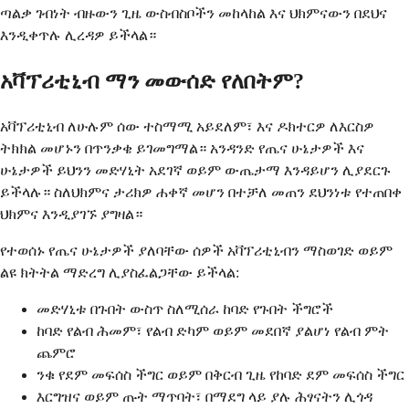
ጣልቃ ገብነት ብዙውን ጊዜ ውስብስቦችን መከላከል እና ህክምናውን በደህና
እንዲቀጥሉ ሊረዳዎ ይችላል።
አቫፕሪቲኒብ ማን መውሰድ የለበትም?
አቫፕሪቲኒብ ለሁሉም ሰው ተስማሚ አይደለም፣ እና ዶክተርዎ ለእርስዎ
ትክክል መሆኑን በጥንቃቄ ይገመግማል። አንዳንድ የጤና ሁኔታዎች እና
ሁኔታዎች ይህንን መድሃኒት አደገኛ ወይም ውጤታማ እንዳይሆን ሊያደርጉ
ይችላሉ። ስለህክምና ታሪክዎ ሐቀኛ መሆን በተቻለ መጠን ደህንነቱ የተጠበቀ
ህክምና እንዲያገኙ ያግዛል።
የተወሰኑ የጤና ሁኔታዎች ያለባቸው ሰዎች አቫፕሪቲኒብን ማስወገድ ወይም
ልዩ ክትትል ማድረግ ሊያስፈልጋቸው ይችላል:
መድሃኒቱ በጉበት ውስጥ ስለሚሰራ ከባድ የጉበት ችግሮች
ከባድ የልብ ሕመም፣ የልብ ድካም ወይም መደበኛ ያልሆነ የልብ ምት
ጨምሮ
ንቁ የደም መፍሰስ ችግር ወይም በቅርብ ጊዜ የከባድ ደም መፍሰስ ችግር
እርግዝና ወይም ጡት ማጥባት፣ በማደግ ላይ ያሉ ሕፃናትን ሊጎዳ