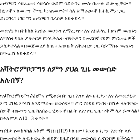
ጡባቦቹን ሳይፈጩ፣ ሳይላሱ ወይም ሳይሰብሩ ሙሉ በሙሉ ይውጧቸው።
ክኒኖችን ለመዋጥ ችግር ካጋጠመዎት፣ ስለ አማራጮች ከሐኪምዎ ጋር
ይነጋገሩ፣ ነገር ግን ጡባቦቹን በራስዎ አይቀይሩ።
መድሃኒቱ በትክክል እየሰራ መሆኑን ለማረጋገጥ እና አስፈላጊ ከሆነም መጠኑን
ለማስተካከል ዶክተርዎ የፕሌትሌት ብዛትዎን በመደበኛ የደም ምርመራዎች
ይከታተላል። በመጀመሪያ ከጤና አጠባበቅ አቅራቢዎ ጋር ሳይማከሩ መጠኑን
በጭራሽ አይቀይሩ።
አቫትሮምቦፓግን ለምን ያህል ጊዜ መውሰድ
አለብኝ?
የአቫትሮምቦፓግ ሕክምና የሚቆይበት ጊዜ እንደ ልዩ ሁኔታዎ እና ለመድኃኒቱ
ምን ያህል ምላሽ እንደሚሰጡ ይወሰናል። ሥር የሰደደ የጉበት በሽታ ላለባቸው
ሰዎች ብዙውን ጊዜ ከአሰራር ሂደቶች በፊት ለአጭር ጊዜ ጥቅም ላይ ይውላል፣
በተለምዶ ለ10-13 ቀናት።
የበሽታ የመከላከል አቅም ማነስ (ITP) ካለብዎ፣ እንደ ሁኔታዎ እድገት ላይ
በመመስረት ለብዙ ወራት ወይም ከዚያ በላይ መውሰድ ሊኖርብዎ ይችላል።