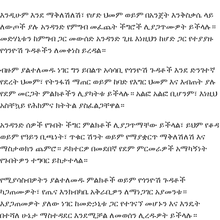
እንዲሁም እንደ ማቅለሽለሽ፣ የሆድ ህመም ወይም በአንጀት እንቅስቃሴ ላይ
ለውጦች ያሉ አንዳንድ የምግብ መፈጨት ችግሮች ሊያጋጥሙዎት ይችላሉ።
መድሃኒቱን ከምግብ ጋር መውሰድ አንዳንድ ጊዜ እነዚህን ከሆድ ጋር የተያያዙ
የጎንዮሽ ጉዳቶችን ለመቀነስ ይረዳል።
ብዙም ያልተለመዱ ነገር ግን ይበልጥ አሳሳቢ የጎንዮሽ ጉዳቶች እንደ ድንገተኛ
የደረት ህመም፣ የትንፋሽ ማጠር ወይም ከባድ የእግር ህመም እና እብጠት ያሉ
የደም መርጋት ምልክቶችን ሊያካትቱ ይችላሉ። አልፎ አልፎ ቢሆንም፣ እነዚህ
አስቸኳይ የሕክምና ክትትል ያስፈልጋቸዋል።
አንዳንድ ሰዎች የጉበት ችግር ምልክቶች ሊያጋጥማቸው ይችላል፣ ይህም የቆዳ
ወይም የዓይን ቢጫነት፣ ጥቁር ሽንት ወይም የማያቋርጥ ማቅለሽለሽ እና
ማስታወክን ጨምሮ። ዶክተርዎ በመደበኛ የደም ምርመራዎች አማካኝነት
የጉበትዎን ተግባር ይከታተላል።
የሚያሳስብዎትን ያልተለመዱ ምልክቶች ወይም የጎንዮሽ ጉዳቶች
ካጋጠሙዎት፣ የጤና እንክብካቤ አቅራቢዎን ለማነጋገር አያመንቱ።
እያጋጠመዎት ያለው ነገር ከመድኃኒቱ ጋር የተገናኘ መሆኑን እና እንዴት
በተሻለ ሁኔታ ማስተዳደር እንደሚቻል ለመወሰን ሊረዱዎት ይችላሉ።