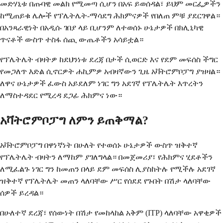
መድሃኒቱ በጡባዊ መልክ የሚመጣ ሲሆን በአፍ ይወሰዳል፣ ይህም መርፌዎችን
ከሚጠይቁ ሌሎች የፕሌትሌት-ማሳደግ ሕክምናዎች የበለጠ ምቹ ያደርገዋል።
በአንጻራዊነት በአዲሱ ገበያ ላይ ቢሆንም ለተወሰኑ ሁኔታዎች በክሊኒካዊ
ጥናቶች ውስጥ ተስፋ ሰጪ ውጤቶችን አሳይቷል።
የፕሌትሌት ብዛትዎ ከደህንነቱ ደረጃ በታች ሲወርድ እና የደም መፍሰስ ችግር
የመጋለጥ እድል ሲኖርዎት ሐኪምዎ አብዛኛውን ጊዜ አቫትሮምቦፓግ ያዝዛል።
ለዋና ሁኔታዎች ፈውስ አይደለም ነገር ግን አደገኛ የፕሌትሌት እጥረትን
ለማስተዳደር የሚረዳ ደጋፊ ሕክምና ነው።
አቫትሮምቦፓግ ለምን ይጠቅማል?
አቫትሮምቦፓግ በዋነኛነት በሁለት የተወሰኑ ሁኔታዎች ውስጥ ዝቅተኛ
የፕሌትሌት ብዛትን ለማከም ያገለግላል። በመጀመሪያ፣ የሕክምና ሂደቶችን
ለሚፈልጉ ነገር ግን ከመጠን በላይ ደም መፍሰስ ሊያስከትሉ የሚችሉ አደገኛ
ዝቅተኛ የፕሌትሌት መጠን ላለባቸው ሥር የሰደደ የጉበት በሽታ ላለባቸው
ሰዎች ይረዳል።
በሁለተኛ ደረጃ፣ የሰውነት በሽታ የመከላከል አቅም (ITP) ላለባቸው አዋቂዎች