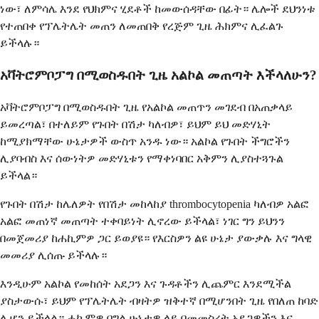
ነው፣ ለምሳሌ እንደ የህክምና ሂደቶች ከመውሰዳቸው በፊት። ሌሎች ደህንነቱ
የተጠበቀ የፕሌትሌት መጠን ለመጠበቅ የረጅም ጊዜ ሕክምና ሊፈልጉ
ይችላሉ።
አቫትሮምቦፓግ በሚወስዱበት ጊዜ አልኮል መጠጣት እችላለሁን?
አቫትሮምቦፓግ በሚወስዱበት ጊዜ የአልኮል መጠጥን መገደብ በአጠቃላይ
ይመረጣል፣ በተለይም የጉበት በሽታ ካለብዎ፣ ይህም ይህ መድሃኒት
ከሚያክማቸው ሁኔታዎች ውስጥ አንዱ ነው። አልኮል የጉበት ችግሮችን
ሊያባብስ እና ሰውነትዎ መድሃኒቱን የማቀነባበር አቅምን ሊያስተጓጉል
ይችላል።
የጉበት በሽታ ከሌለዎት የበሽታ መከላከያ thrombocytopenia ካለብዎ አልፎ
አልፎ መጠነኛ መጠጣት ተቀባይነት ሊኖረው ይችላል፣ ነገር ግን ይህንን
በመጀመሪያ ከሐኪምዎ ጋር ይወያዩ። የእርስዎን ልዩ ሁኔታ ያውቃሉ እና ግላዊ
መመሪያ ሊሰጡ ይችላሉ።
እንዲሁም አልኮል የመከሰት አደጋን እና ጉዳቶችን ሊጨምር እንደሚችል
ያስታውሱ፣ ይህም የፕሌትሌት ብዛትዎ ዝቅተኛ በሚሆንበት ጊዜ የበለጠ ከባድ
ሊሆን ይችላል። ሐኪምዎ በግል ሁኔታዎ ላይ በመመስረት አደጋዎችን እና