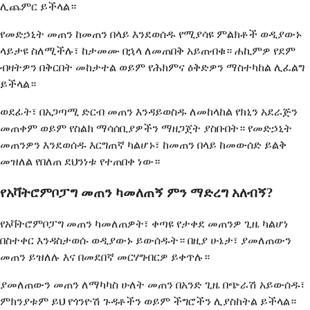
ሊጨምር ይችላል።
የመድኃኒት መጠን ከመጠን በላይ እንደወሰዱ የሚያሳዩ ምልክቶች ወዲያውኑ
ላይታዩ ስለሚችሉ፣ ከታመሙ በኋላ ለመጠበቅ አይጠብቁ። ሐኪምዎ የደም
ብዛትዎን በቅርበት መከታተል ወይም የሕክምና ዕቅድዎን ማስተካከል ሊፈልግ
ይችላል።
ወደፊት፣ በአጋጣሚ ድርብ መጠን እንዳይወስዱ ለመከላከል የክኒን አደራጅን
መጠቀም ወይም የስልክ ማሳሰቢያዎችን ማዘጋጀት ያስቡበት። የመድኃኒት
መጠንዎን እንደወሰዱ እርግጠኛ ካልሆኑ፣ ከመጠን በላይ ከመውሰድ ይልቅ
መዝለል የበለጠ ደህንነቱ የተጠበቀ ነው።
የአቫትሮምቦፓግ መጠን ካመለጠኝ ምን ማድረግ አለብኝ?
የአቫትሮምቦፓግ መጠን ካመለጠዎት፣ ቀጣዩ የታቀደ መጠንዎ ጊዜ ካልሆነ
በስተቀር እንዳስታወሱ ወዲያውኑ ይውሰዱት። በዚያ ሁኔታ፣ ያመለጠውን
መጠን ይዝለሉ እና በመደበኛ መርሃግብርዎ ይቀጥሉ።
ያመለጠውን መጠን ለማካካስ ሁለት መጠን በአንድ ጊዜ በጭራሽ አይውሰዱ፣
ምክንያቱም ይህ የጎንዮሽ ጉዳቶችን ወይም ችግሮችን ሊያስከትል ይችላል።