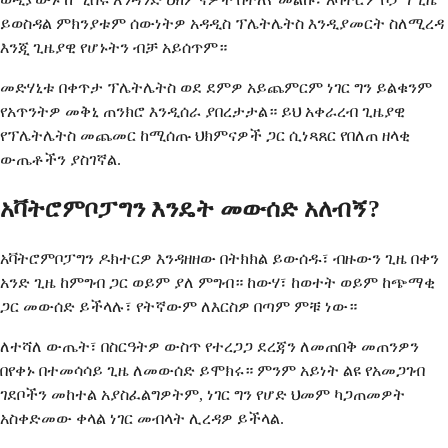
ይወስዳል ምክንያቱም ሰውነትዎ አዳዲስ ፕሌትሌትስ እንዲያመርት ስለሚረዳ
እንጂ ጊዜያዊ የሆኑትን ብቻ አይሰጥም።
መድሃኒቱ በቀጥታ ፕሌትሌትስ ወደ ደምዎ አይጨምርም ነገር ግን ይልቁንም
የአጥንትዎ መቅኒ ጠንክሮ እንዲሰራ ያበረታታል። ይህ አቀራረብ ጊዜያዊ
የፕሌትሌትስ መጨመር ከሚሰጡ ህክምናዎች ጋር ሲነጻጸር የበለጠ ዘላቂ
ውጤቶችን ያስገኛል.
አቫትሮምቦፓግን እንዴት መውሰድ አለብኝ?
አቫትሮምቦፓግን ዶክተርዎ እንዳዘዘው በትክክል ይውሰዱ፣ ብዙውን ጊዜ በቀን
አንድ ጊዜ ከምግብ ጋር ወይም ያለ ምግብ። ከውሃ፣ ከወተት ወይም ከጭማቂ
ጋር መውሰድ ይችላሉ፣ የትኛውም ለእርስዎ በጣም ምቹ ነው።
ለተሻለ ውጤት፣ በስርዓትዎ ውስጥ የተረጋጋ ደረጃን ለመጠበቅ መጠንዎን
በየቀኑ በተመሳሳይ ጊዜ ለመውሰድ ይሞክሩ። ምንም አይነት ልዩ የአመጋገብ
ገደቦችን መከተል አያስፈልግዎትም, ነገር ግን የሆድ ህመም ካጋጠመዎት
አስቀድመው ቀላል ነገር መብላት ሊረዳዎ ይችላል.