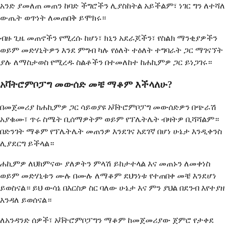
አንድ ያመለጠ መጠን ከባድ ችግሮችን ሊያስከትል አይችልም፣ ነገር ግን ለተሻለ
ውጤት ወጥነት ለመጠበቅ ይሞክሩ።
ብዙ ጊዜ መጠኖችን የሚረሱ ከሆነ፣ ክኒን አደራጆችን፣ የስልክ ማንቂያዎችን
ወይም መድሃኒትዎን እንደ ምግብ ካሉ የዕለት ተዕለት ተግባራት ጋር ማገናኘት
ያሉ ለማስታወስ የሚረዱ ስልቶችን በተመለከተ ከሐኪምዎ ጋር ይነጋገሩ።
አቫትሮምቦፓግ መውሰድ መቼ ማቆም እችላለሁ?
በመጀመሪያ ከሐኪምዎ ጋር ሳይወያዩ አቫትሮምቦፓግ መውሰድዎን በጭራሽ
አያቁሙ፣ ጥሩ ስሜት ቢሰማዎትም ወይም የፕሌትሌት ብዛትዎ ቢሻሻልም።
በድንገት ማቆም የፕሌትሌት መጠንዎ እንደገና አደገኛ በሆነ ሁኔታ እንዲቀንስ
ሊያደርግ ይችላል።
ሐኪምዎ ለህክምናው ያለዎትን ምላሽ ይከታተላል እና መጠኑን ለመቀነስ
ወይም መድሃኒቱን ሙሉ በሙሉ ለማቆም ደህንነቱ የተጠበቀ መቼ እንደሆነ
ይወስናል። ይህ ውሳኔ በእርስዎ ስር ባለው ሁኔታ እና ምን ያህል በደንብ እየተያዘ
እንዳለ ይወሰናል።
ለአንዳንድ ሰዎች፣ አቫትሮምቦፓግን ማቆም ከመጀመሪያው ጀምሮ የታቀደ