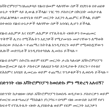
አቫትሮምቦፓግ በአጠቃላይ የልብ ህመም ላለባቸው ሰዎች ደህንነቱ በተጠበቀ
ሁኔታ ጥቅም ላይ ሊውል ይችላል፣ ነገር ግን ዶክተርዎ በቅርበት መከታተል
ያስፈልገዋል። መድሃኒቱ የደም መርጋት አደጋን ሊጨምር ይችላል, ይህም
በተወሰኑ የልብ ሁኔታዎች ላለባቸው ሰዎች አሳሳቢ ሊሆን ይችላል.
የልብ ሐኪምዎ እና የደም ሐኪምዎ የፕሌትሌት ብዛትዎን የመጨመር
ጥቅሞች ሊኖሩ የሚችሉትን አደጋዎች የሚያመዝኑ መሆናቸውን ለማወቅ
አብረው ይሰራሉ። ተጨማሪ ክትትል እንዲያደርጉ ወይም የሚወስዷቸውን
ሌሎች መድሃኒቶች እንዲያስተካክሉ ሊመክሩ ይችላሉ።
የልብ ድካም፣ ስትሮክ ወይም የደም መርጋት ታሪክ ካለብዎ አቫትሮምቦፓግ
ከመጀመርዎ በፊት ዶክተርዎ ስለዚህ ጉዳይ እንዲያውቅ ያድርጉ። የተለየ
የሕክምና አካሄድ ሊመርጡ ወይም ተጨማሪ ጥንቃቄዎችን ሊወስዱ ይችላሉ።
በድንገት ብዙ አቫትሮምቦፓግ ከወሰድኩ ምን ማድረግ አለብኝ?
በድንገት ከታዘዘው በላይ አቫትሮምቦፓግ ከወሰዱ ወዲያውኑ ዶክተርዎን ወይም
የመርዝ መቆጣጠሪያ ማእከልን ያነጋግሩ። በጣም ብዙ መውሰድ አደገኛ የሆነ
ከፍተኛ የፕሌትሌት ብዛት ሊያስከትል ወይም የደም መርጋት አደጋዎን