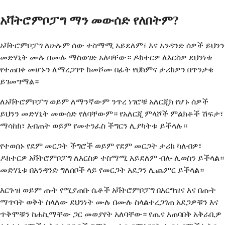
አቫትሮምቦፓግ ማን መውሰድ የለበትም?
አቫትሮምቦፓግ ለሁሉም ሰው ተስማሚ አይደለም፣ እና አንዳንድ ሰዎች ይህንን
መድሃኒት ሙሉ በሙሉ ማስወገድ አለባቸው። ዶክተርዎ ለእርስዎ ደህንነቱ
የተጠበቀ መሆኑን ለማረጋገጥ ከመሾሙ በፊት የህክምና ታሪክዎን በጥንቃቄ
ይገመግማል።
ለአቫትሮምቦፓግ ወይም ለማንኛውም ንጥረ ነገሮቹ አለርጂክ የሆኑ ሰዎች
ይህንን መድሃኒት መውሰድ የለባቸውም። የአለርጂ ምላሾች ምልክቶች ሽፍታ፣
ማሳከክ፣ እብጠት ወይም የመተንፈስ ችግርን ሊያካትቱ ይችላሉ።
የተወሰኑ የደም መርጋት ችግሮች ወይም የደም መርጋት ታሪክ ካለብዎ፣
ዶክተርዎ አቫትሮምቦፓግ ለእርስዎ ተስማሚ አይደለም ብሎ ሊወስን ይችላል።
መድሃኒቱ በአንዳንድ ግለሰቦች ላይ የመርጋት አደጋን ሊጨምር ይችላል።
እርጉዝ ወይም ጡት የሚያጠቡ ሴቶች አቫትሮምቦፓግ በእርግዝና እና በጡት
ማጥባት ወቅት ስላለው ደህንነት ሙሉ በሙሉ ስላልተረጋገጠ አደጋዎቹን እና
ጥቅሞቹን ከሐኪማቸው ጋር መወያየት አለባቸው። የጤና አጠባበቅ አቅራቢዎ