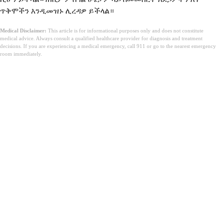
ጥቅሞችን እንዲመዝኑ ሊረዳዎ ይችላል።
Medical Disclaimer:
This article is for informational purposes only and does not constitute
medical advice. Always consult a qualified healthcare provider for diagnosis and treatment
decisions. If you are experiencing a medical emergency, call 911 or go to the nearest emergency
room immediately.