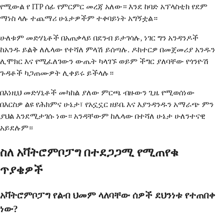
የሚውል የ ITP ሰፊ የምርምር መረጃ አለው። እንደ ከባድ አፕላስቲክ የደም
ማነስ ላሉ ተጨማሪ ሁኔታዎችም ተቀባይነት አግኝቷል።
ሁለቱም መድሃኒቶች በአጠቃላይ በደንብ ይታገሳሉ, ነገር ግን አንዳንዶች
ከአንዱ ይልቅ ለሌላው የተሻለ ምላሽ ይሰጣሉ. ዶክተርዎ በመጀመሪያ አንዱን
ሊሞክር እና የሚፈለገውን ውጤት ካላገኙ ወይም ችግር ያለባቸው የጎንዮሽ
ጉዳቶች ካጋጠሙዎት ሊቀይሩ ይችላሉ።
በእነዚህ መድሃኒቶች መካከል ያለው ምርጫ ብዙውን ጊዜ የሚወሰነው
በእርስዎ ልዩ የሕክምና ሁኔታ፣ የአኗኗር ዘይቤ እና እያንዳንዱን አማራጭ ምን
ያህል እንደሚታገሱ ነው። አንዳቸውም ከሌላው በተሻለ ሁኔታ ሁለንተናዊ
አይደሉም።
ስለ አቫትሮምቦፓግ በተደጋጋሚ የሚጠየቁ
ጥያቄዎች
አቫትሮምቦፓግ የልብ ህመም ላለባቸው ሰዎች ደህንነቱ የተጠበቀ
ነው?