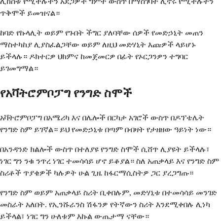
ሊከሰቱ የሚችሉትን አደጋዎች ግምት ውስጥ በማስገባት ሊኖሩ የሚችሉትን
ጥቅሞች ይመዝናል።
ከባድ የኩላሊት ወይም የጉበት ችግር ያለባቸው ሰዎች የመድኃኒት መጠን
ማስተካከያ ሊያስፈልጋቸው ወይም ለዚህ መድሃኒት እጩዎች ላይሆኑ
ይችላሉ። ዶክተርዎ ህክምና ከመጀመርዎ በፊት የኦርጋንዎን ተግባር
ይገመግማል።
የአቫትሮምቦፓግ የንግድ ስሞች
አቫትሮምቦፓግ በአሜሪካ እና በሌሎች በርካታ አገሮች ውስጥ በዶፕቴሌት
የንግድ ስም ይገኛል። ይህ የመድኃኒቱ በጣም በብዛት የታዘዘው ዓይነት ነው።
በአንዳንድ ክልሎች ውስጥ በተለያዩ የንግድ ስሞች ሲሸጥ ሊያዩት ይችላሉ፣
ነገር ግን ንቁ ንጥረ ነገር ተመሳሳይ ሆኖ ይቆያል። ስለ አጠቃላይ እና የንግድ ስም
ስሪቶች ጥያቄዎች ካሉዎት ሁል ጊዜ ከፋርማሲስትዎ ጋር ያረጋግጡ።
የንግድ ስም ወይም አጠቃላይ ስሪት ቢቀበሉም, መድሃኒቱ በተመሳሳይ መንገድ
መስራት አለበት. የኢንሹራንስ ሽፋንዎ የትኛውን ስሪት እንደሚቀበሉ ሊነካ
ይችላል፣ ነገር ግን ሁለቱም እኩል ውጤታማ ናቸው።