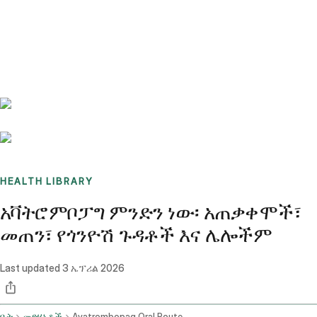
Benchmarks
Stories
FAQ
Sign up / Log in
HEALTH LIBRARY
አቫትሮምቦፓግ ምንድን ነው፡ አጠቃቀሞች፣
መጠን፣ የጎንዮሽ ጉዳቶች እና ሌሎችም
Last updated
3 ኤፕሪል 2026
ቤት
መድሃኒቶች
Avatrombopag Oral Route