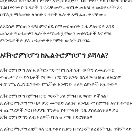
መጀመሪያ ይሞከራሉ፣ ምንም እንኳን ለረጅም ጊዜ ጥቅም ላይ ሲውሉ የበለጠ
ጉልህ የጎንዮሽ ጉዳቶች ቢኖራቸውም። የበሽታ መከላከያ መድሃኒቶች እና
ስፕሊን ማስወገድ ለከባድ ጉዳዮች ሌሎች አማራጮች ናቸው።
ለእርስዎ ምርጡን የሕክምና ዘዴ በሚመርጡበት ጊዜ ዶክተርዎ እንደ
መሰረታዊ ሁኔታዎ፣ ሌሎች የሚወስዷቸውን መድሃኒቶች እና የግል
ምርጫዎችዎ ያሉ ሁኔታዎችን ግምት ውስጥ ያስገባል።
አቫትሮምቦፓግ ከኤልትሮምቦፓግ ይሻላል?
አቫትሮምቦፓግ እና ኤልትሮምቦፓግ የፕሌትሌት ብዛትን ለመጨመር
ውጤታማ መድሃኒቶች ናቸው፣ ነገር ግን አንዱ ከሌላው የበለጠ ለእርስዎ
ተስማሚ ሊያደርጋቸው የሚችሉ አንዳንድ ቁልፍ ልዩነቶች አሏቸው።
አቫትሮምቦፓግ ከምግብ ጋር ወይም ያለ ምግብ ሊወሰድ ይችላል፣
ኤልትሮምቦፓግ ግን ባዶ ሆድ መወሰድ አለበት እንዲሁም ከምግብ እና ከተወሰኑ
ተጨማሪዎች ጋር በተያያዘ ጥንቃቄ የተሞላበት ጊዜ ያስፈልገዋል። ይህ
አቫትሮምቦፓግን ለብዙ ሰዎች የበለጠ ምቹ ያደርገዋል።
ኤልትሮምቦፓግ ረዘም ላለ ጊዜ የቆየ ሲሆን በተለይም ለረጅም ጊዜ ጥቅም ላይ