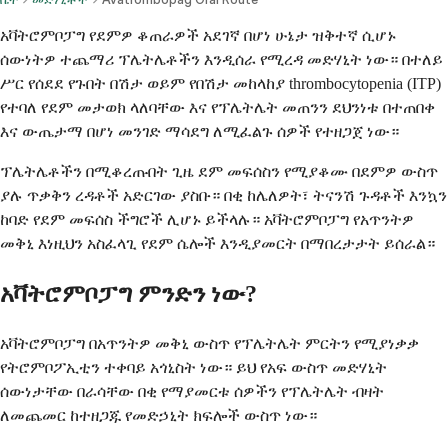
አቫትሮምቦፓግ የደምዎ ቆጠራዎች አደገኛ በሆነ ሁኔታ ዝቅተኛ ሲሆኑ
ሰውነትዎ ተጨማሪ ፕሌትሌቶችን እንዲሰራ የሚረዳ መድሃኒት ነው። በተለይ
ሥር የሰደደ የጉበት በሽታ ወይም የበሽታ መከላከያ thrombocytopenia (ITP)
የተባለ የደም መታወክ ላለባቸው እና የፕሌትሌት መጠንን ደህንነቱ በተጠበቀ
እና ውጤታማ በሆነ መንገድ ማሳደግ ለሚፈልጉ ሰዎች የተዘጋጀ ነው።
ፕሌትሌቶችን በሚቆረጡበት ጊዜ ደም መፍሰስን የሚያቆሙ በደምዎ ውስጥ
ያሉ ጥቃቅን ረዳቶች አድርገው ያስቡ። በቂ ከሌለዎት፣ ትናንሽ ጉዳቶች እንኳን
ከባድ የደም መፍሰስ ችግሮች ሊሆኑ ይችላሉ። አቫትሮምቦፓግ የአጥንትዎ
መቅኒ እነዚህን አስፈላጊ የደም ሴሎች እንዲያመርት በማበረታታት ይሰራል።
አቫትሮምቦፓግ ምንድን ነው?
አቫትሮምቦፓግ በአጥንትዎ መቅኒ ውስጥ የፕሌትሌት ምርትን የሚያነቃቃ
የትሮምቦፖኢቲን ተቀባይ አጎኒስት ነው። ይህ የአፍ ውስጥ መድሃኒት
ሰውነታቸው በራሳቸው በቂ የማያመርቱ ሰዎችን የፕሌትሌት ብዛት
ለመጨመር ከተዘጋጁ የመድኃኒት ክፍሎች ውስጥ ነው።