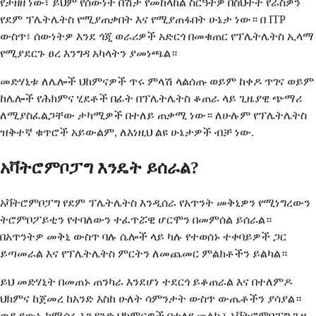
የታዘዘ ነው፣ ይህም የሰውነት በሽታ የመከላከል ስርዓትዎ በስህተት የራስዎን
የደም ፕሌትሌትስ የሚያጠቃበት እና የሚያጠፋበት ሁኔታ ነው። በ ITP
ውስጥ፣ ሰውነትዎ እንደ ጎጂ ወራሪዎች አድርጎ በመቁጠር የፕሌትሌትስ ኢላማ
የሚያደርጉ ፀረ እንግዳ አካላትን ያመነጫል።
መድሃኒቱ ለሌሎች ህክምናዎች ጥሩ ምላሽ ላልሰጡ ወይም ከቀዶ ጥገና ወይም
ከሌሎች የሕክምና ሂደቶች በፊት በፕሌትሌትስ ቆጠራ ላይ ጊዜያዊ ጭማሪ
ለሚያስፈልጋቸው ታካሚዎች በተለይ ጠቃሚ ነው። ለሁሉም የፕሌትሌትስ
ዝቅተኛ ቁጥሮች አይውልም, ለእነዚህ ልዩ ሁኔታዎች ብቻ ነው.
አቫትሮምቦፓግ እንዴት ይሰራል?
አቫትሮምቦፓግ የደም ፕሌትሌትስ እንዲሰራ የአጥንት መቅኒዎን የሚነግረውን
ትሮምቦፖይቲን የተባለውን ተፈጥሯዊ ሆርሞን በመምሰል ይሰራል።
በአጥንትዎ መቅኒ ውስጥ ባሉ ሴሎች ላይ ካሉ የተወሰኑ ተቀባይዎች ጋር
ይጣመራል እና የፕሌትሌትስ ምርትን ለመጨመር ምልክቶችን ይልካል።
ይህ መድሃኒት በመጠኑ ጠንካራ እንደሆነ ተደርጎ ይቆጠራል እና በተለምዶ
ህክምና ከጀመረ ከአንድ እስከ ሁለት ሳምንታት ውስጥ ውጤቶችን ያሳያል።
ወዲያውኑ ከሚሰሩ አንዳንድ ህክምናዎች በተለየ መልኩ፣ አቫትሮምቦፓግ ጊዜ