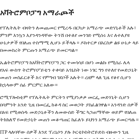
አቫትሮምቦፓግ አማራጮች
የፕሌትሌት ብዛትን ለመጨመር የሚረዱ በርካታ አማራጭ መድሃኒቶች አሉ፣
ምንም እንኳን እያንዳንዳቸው ትንሽ በተለየ መንገድ የሚሰሩ እና ለተለያዩ
ሁኔታዎች የበለጠ ተስማሚ ሊሆኑ ይችላሉ። ዶክተርዎ በእርስዎ ልዩ ሁኔታ ላይ
በመመስረት ምርጡን አማራጭ ይመርጣል።
ኤልትሮምቦፓግ ከአቫትሮምቦፓግ ጋር ተመሳሳይ በሆነ መልኩ የሚሰራ ሌላ
የአፍ ውስጥ ትሮምቦፖይቲን ተቀባይ አጎኒስት ነው ነገር ግን የተለየ የመድኃኒት
መጠን መስፈርቶች እና የምግብ ገደቦች አሉት። ረዘም ላለ ጊዜ የቆየ ሲሆን
ከኋላውም ሰፊ ምርምር አለው።
ሮሚፕሎስቲም የፕሌትሌት ምርትን የሚያነቃቃ መርፌ መድሃኒት ሲሆን
በሳምንት አንድ ጊዜ በመርፌ ከቆዳ ስር መወጋት ያስፈልገዋል። አንዳንድ ሰዎች
በአፍ የሚወሰዱ መድኃኒቶችን ለመውሰድ ችግር ካጋጠማቸው ወይም የበለጠ
ትክክለኛ የመድኃኒት መጠን መቆጣጠር ከፈለጉ ይህንን አማራጭ ይመርጣሉ።
ITP ላለባቸው ሰዎች እንደ ፕሪኒሶን ያሉ ኮርቲኮስትሮይድስ ብዙውን ጊዜ