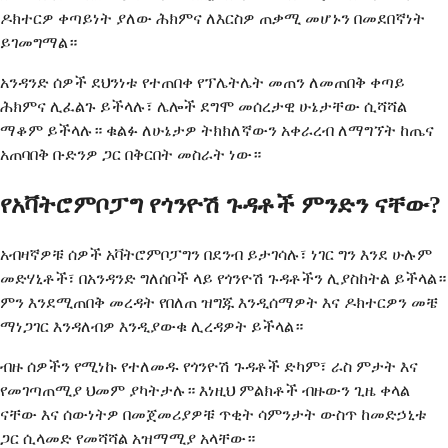
ዶክተርዎ ቀጣይነት ያለው ሕክምና ለእርስዎ ጠቃሚ መሆኑን በመደበኛነት
ይገመግማል።
አንዳንድ ሰዎች ደህንነቱ የተጠበቀ የፕሌትሌት መጠን ለመጠበቅ ቀጣይ
ሕክምና ሊፈልጉ ይችላሉ፣ ሌሎች ደግሞ መሰረታዊ ሁኔታቸው ሲሻሻል
ማቆም ይችላሉ። ቁልፉ ለሁኔታዎ ትክክለኛውን አቀራረብ ለማግኘት ከጤና
አጠባበቅ ቡድንዎ ጋር በቅርበት መስራት ነው።
የአቫትሮምቦፓግ የጎንዮሽ ጉዳቶች ምንድን ናቸው?
አብዛኛዎቹ ሰዎች አቫትሮምቦፓግን በደንብ ይታገሳሉ፣ ነገር ግን እንደ ሁሉም
መድሃኒቶች፣ በአንዳንድ ግለሰቦች ላይ የጎንዮሽ ጉዳቶችን ሊያስከትል ይችላል።
ምን እንደሚጠበቅ መረዳት የበለጠ ዝግጁ እንዲሰማዎት እና ዶክተርዎን መቼ
ማነጋገር እንዳለብዎ እንዲያውቁ ሊረዳዎት ይችላል።
ብዙ ሰዎችን የሚነኩ የተለመዱ የጎንዮሽ ጉዳቶች ድካም፣ ራስ ምታት እና
የመገጣጠሚያ ህመም ያካትታሉ። እነዚህ ምልክቶች ብዙውን ጊዜ ቀላል
ናቸው እና ሰውነትዎ በመጀመሪያዎቹ ጥቂት ሳምንታት ውስጥ ከመድኃኒቱ
ጋር ሲላመድ የመሻሻል አዝማሚያ አላቸው።