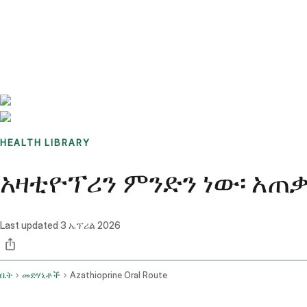
Benchmarks
Stories
FAQ
Sign up / Log in
HEALTH LIBRARY
አዛቲዮፕሪን ምንድን ነው፡ አጠ
Last updated
3 ኤፕሪል 2026
ቤት
መድሃኒቶች
Azathioprine Oral Route