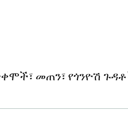
ቃቀሞች፣ መጠን፣ የጎንዮሽ ጉዳ