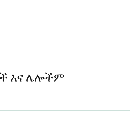
ቶች እና ሌሎችም