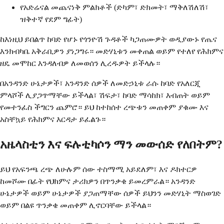
የአድሬናል መጨናነቅ ምልክቶች (ድካም፣ ድክመት፣ ማቅለሽለሽ፣
ዝቅተኛ የደም ግፊት)
ከእነዚህ ይበልጥ ከባድ የሆኑ የጎንዮሽ ጉዳቶች ካጋጠሙዎት ወዲያውኑ የጤና
እንክብካቤ አቅራቢዎን ያነጋግሩ። መድሃኒቱን መቀጠል ወይም የተለየ የሕክምና
ዘዴ መሞከር እንዳለብዎ ለመወሰን ሊረዱዎት ይችላሉ።
በአንዳንድ ሁኔታዎች፣ አንዳንድ ሰዎች ለመድኃኒቱ ራሱ ከባድ የአለርጂ
ምላሾች ሊያጋጥማቸው ይችላል፣ ሽፍታ፣ ከባድ ማሳከክ፣ እብጠት ወይም
የመተንፈስ ችግርን ጨምሮ። ይህ ከተከሰተ ረጭቱን መጠቀም ያቁሙ እና
አስቸኳይ የሕክምና እርዳታ ይፈልጉ።
አዜላስቲን እና ፍሉቲካሶን ማን መውሰድ የለበትም?
ይህ የአፍንጫ ረጭ ለሁሉም ሰው ተስማሚ አይደለም፣ እና ዶክተርዎ
ከመሾሙ በፊት የህክምና ታሪክዎን በጥንቃቄ ይመረምራል። አንዳንድ
ሁኔታዎች ወይም ሁኔታዎች ያጋጠማቸው ሰዎች ይህንን መድሃኒት ማስወገድ
ወይም በልዩ ጥንቃቄ መጠቀም ሊኖርባቸው ይችላል።