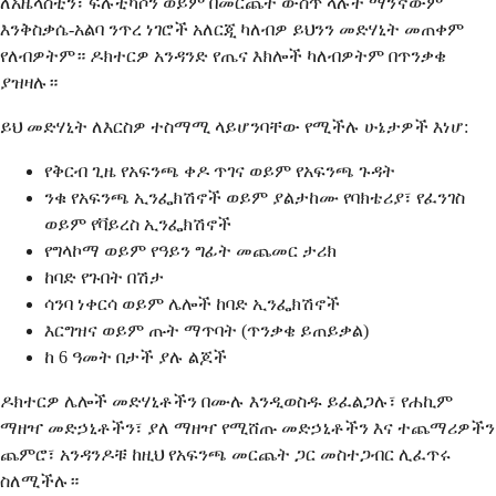
ለአዜላስቲን፣ ፍሉቲካሶን ወይም በመርጨት ውስጥ ላሉት ማንኛውም
እንቅስቃሴ-አልባ ንጥረ ነገሮች አለርጂ ካለብዎ ይህንን መድሃኒት መጠቀም
የለብዎትም። ዶክተርዎ አንዳንድ የጤና እክሎች ካለብዎትም በጥንቃቄ
ያዝዛሉ።
ይህ መድሃኒት ለእርስዎ ተስማሚ ላይሆንባቸው የሚችሉ ሁኔታዎች እነሆ:
የቅርብ ጊዜ የአፍንጫ ቀዶ ጥገና ወይም የአፍንጫ ጉዳት
ንቁ የአፍንጫ ኢንፌክሽኖች ወይም ያልታከሙ የባክቴሪያ፣ የፈንገስ
ወይም የቫይረስ ኢንፌክሽኖች
የግላኮማ ወይም የዓይን ግፊት መጨመር ታሪክ
ከባድ የጉበት በሽታ
ሳንባ ነቀርሳ ወይም ሌሎች ከባድ ኢንፌክሽኖች
እርግዝና ወይም ጡት ማጥባት (ጥንቃቄ ይጠይቃል)
ከ 6 ዓመት በታች ያሉ ልጆች
ዶክተርዎ ሌሎች መድሃኒቶችን በሙሉ እንዲወስዱ ይፈልጋሉ፣ የሐኪም
ማዘዣ መድኃኒቶችን፣ ያለ ማዘዣ የሚሸጡ መድኃኒቶችን እና ተጨማሪዎችን
ጨምሮ፣ አንዳንዶቹ ከዚህ የአፍንጫ መርጨት ጋር መስተጋብር ሊፈጥሩ
ስለሚችሉ።