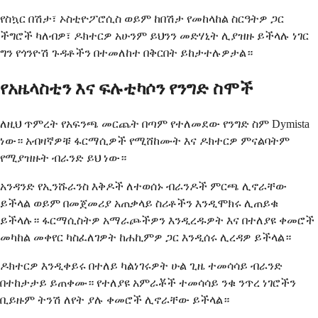
የስኳር በሽታ፣ ኦስቲዮፖሮሲስ ወይም ከበሽታ የመከላከል ስርዓትዎ ጋር
ችግሮች ካለብዎ፣ ዶክተርዎ አሁንም ይህንን መድሃኒት ሊያዝዙ ይችላሉ ነገር
ግን የጎንዮሽ ጉዳቶችን በተመለከተ በቅርበት ይከታተሉዎታል።
የአዜላስቲን እና ፍሉቲካሶን የንግድ ስሞች
ለዚህ ጥምረት የአፍንጫ መርጨት በጣም የተለመደው የንግድ ስም Dymista
ነው። አብዛኛዎቹ ፋርማሲዎች የሚሸከሙት እና ዶክተርዎ ምናልባትም
የሚያዝዙት ብራንድ ይህ ነው።
አንዳንድ የኢንሹራንስ እቅዶች ለተወሰኑ ብራንዶች ምርጫ ሊኖራቸው
ይችላል ወይም በመጀመሪያ አጠቃላይ ስሪቶችን እንዲሞክሩ ሊጠይቁ
ይችላሉ። ፋርማሲስትዎ አማራጮችዎን እንዲረዱዎት እና በተለያዩ ቀመሮች
መካከል መቀየር ካስፈለገዎት ከሐኪምዎ ጋር እንዲሰሩ ሊረዳዎ ይችላል።
ዶክተርዎ እንዲቀይሩ በተለይ ካልነገሩዎት ሁል ጊዜ ተመሳሳይ ብራንድ
በተከታታይ ይጠቀሙ። የተለያዩ አምራቾች ተመሳሳይ ንቁ ንጥረ ነገሮችን
ቢይዙም ትንሽ ለየት ያሉ ቀመሮች ሊኖራቸው ይችላል።