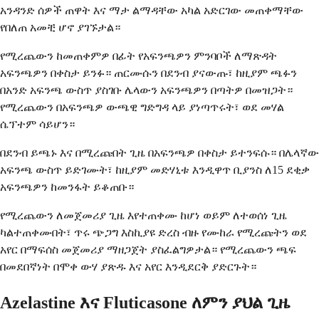
አንዳንድ ሰዎች ጠዋት እና ማታ ልማዳቸው አካል አድርገው መጠቀማቸው
የበለጠ አመቺ ሆኖ ያገኙታል።
የሚረጨውን ከመጠቀምዎ በፊት የአፍንጫዎን ምንባቦች ለማጽዳት
አፍንጫዎን በቀስታ ይንፉ። ጠርሙሱን በደንብ ያናውጡ፣ ከዚያም ጫፉን
በአንድ አፍንጫ ውስጥ ያስገቡ ሌላውን አፍንጫዎን በጣትዎ በመዝጋት።
የሚረጨውን በአፍንጫዎ ውጫዊ ግድግዳ ላይ ያነጣጥሩት፣ ወደ መሃል
ሴፕተም ሳይሆን።
በደንብ ይጫኑ እና በሚረጩበት ጊዜ በአፍንጫዎ በቀስታ ይተንፍሱ። በሌላኛው
አፍንጫ ውስጥ ይድገሙት፣ ከዚያም መድሃኒቱ እንዲዋጥ ቢያንስ ለ15 ደቂቃ
አፍንጫዎን ከመንፋት ይቆጠቡ።
የሚረጨውን ለመጀመሪያ ጊዜ እየተጠቀሙ ከሆነ ወይም ለተወሰነ ጊዜ
ካልተጠቀሙበት፣ ጥሩ ጭጋግ እስኪያዩ ድረስ ብዙ የሙከራ የሚረጩትን ወደ
አየር በማፍሰስ መጀመሪያ ማዘጋጀት ያስፈልግዎታል። የሚረጨውን ጫፍ
በመደበኛነት በሞቀ ውሃ ያጽዱ እና አየር እንዲደርቅ ያድርጉት።
Azelastine እና Fluticasone ለምን ያህል ጊዜ