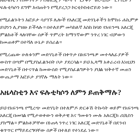
ፍሉቲካሶን ደግሞ እብጠትን የሚያረጋጋ ኮርቲኮስቴሮይድ ነው።
የሚፈልጉትን እፎይታ ሳያገኙ ሌሎች የአለርጂ መድሃኒቶችን ከሞከሩ ሐኪምዎ
ይህንን ሊያዝዙ ይችላሉ። በተለይም መካከለኛ እስከ ከባድ የአፍንጫ አለርጂ
ምልክቶች ላለባቸው ሰዎች ጥምረት ከማንኛውም ንጥረ ነገር ብቻውን
ከመጠቀም በተሻለ ሁኔታ ይሰራል።
የሚረጨው ሁለቱንም መድሃኒቶች በቀጥታ በአፍንጫዎ መተላለፊያዎች
ውስጥ በጣም በሚያስፈልጉበት ቦታ ያደርሳል። ይህ ኢላማ አቀራረብ እነዚህን
መድሃኒቶች በተናጥል ከመውሰድ የሚያስፈልግዎትን ያህል ዝቅተኛ መጠን
ውጤታማ እፎይታ ያገኛሉ ማለት ነው።
አዜላስቲን እና ፍሉቲካሶን ለምን ይጠቅማሉ?
ይህ የአፍንጫ የሚረጭ መድሃኒት በተለምዶ ድርቆሽ ትኩሳት ወይም የአፍንጫ
አለርጂ በመባል የሚታወቀውን ወቅታዊ እና ዓመቱን ሙሉ አለርጂክ ሪህኒስን
ያክማል። ምልክቶቻቸው በነጠላ ንጥረ ነገር አለርጂ መድሃኒቶች በደንብ
ቁጥጥር የማይደረግባቸው ሰዎች በተለይ የተነደፈ ነው።