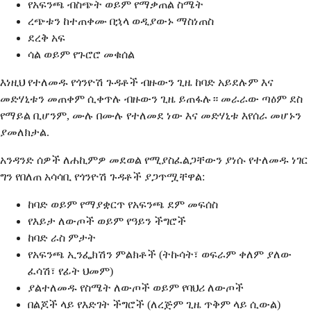
የአፍንጫ ብስጭት ወይም የማቃጠል ስሜት
ረጭቱን ከተጠቀሙ በኋላ ወዲያውኑ ማስነጠስ
ደረቅ አፍ
ሳል ወይም የጉሮሮ መቁሰል
እነዚህ የተለመዱ የጎንዮሽ ጉዳቶች ብዙውን ጊዜ ከባድ አይደሉም እና
መድሃኒቱን መጠቀም ሲቀጥሉ ብዙውን ጊዜ ይጠፋሉ። መራራው ጣዕም ደስ
የማይል ቢሆንም, ሙሉ በሙሉ የተለመደ ነው እና መድሃኒቱ እየሰራ መሆኑን
ያመለክታል.
አንዳንድ ሰዎች ለሐኪምዎ መደወል የሚያስፈልጋቸውን ያነሱ የተለመዱ ነገር
ግን የበለጠ አሳሳቢ የጎንዮሽ ጉዳቶች ያጋጥሟቸዋል:
ከባድ ወይም የማያቋርጥ የአፍንጫ ደም መፍሰስ
የእይታ ለውጦች ወይም የዓይን ችግሮች
ከባድ ራስ ምታት
የአፍንጫ ኢንፌክሽን ምልክቶች (ትኩሳት፣ ወፍራም ቀለም ያለው
ፈሳሽ፣ የፊት ህመም)
ያልተለመዱ የስሜት ለውጦች ወይም የባህሪ ለውጦች
በልጆች ላይ የእድገት ችግሮች (ለረጅም ጊዜ ጥቅም ላይ ሲውል)