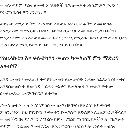
መጠን ወይም ያልተለመዱ ምልክቶች ካጋጠሙዎት ሐኪምዎን ወይም
የፋርማሲስትዎን ያነጋግሩ።
ወደፊት የሚረጩትን በጥንቃቄ ይቁጠሩ እና ስህተቶችን ለመከላከል
እንዲረዳዎ መድሃኒቱን በየቀኑ በተመሳሳይ ጊዜ ለመጠቀም ያስቡበት።
የሚረጭዎን እንደተጠቀሙበት በተደጋጋሚ የሚረሱ ከሆነ፣ ልማድ እስኪሆን
ድረስ ቀላል ማስታወሻ ደብተር መያዝ ያስቡበት።
የአዜላስቲን እና ፍሉቲካሶን መጠን ካመለጠኝ ምን ማድረግ
አለብኝ?
አንድ መጠን ካመለጡ፣ ቀጣዩን መጠን ለመውሰድ ጊዜው ካልደረሰ በስተቀር
እንዳስታወሱት ይውሰዱ። በዚህ ሁኔታ፣ ያመለጡትን መጠን ትተው
በተለመደው መርሃግብርዎ ይቀጥሉ።
ያመለጡትን መጠን ለማካካስ መጠኑን በእጥፍ በጭራሽ አይውሰዱ፣
ምክንያቱም ይህ የጎንዮሽ ጉዳቶችን የመጋለጥ እድልዎን ሊጨምር ይችላል።
መጠኖችን በተደጋጋሚ የሚረሱ ከሆነ፣ የስልክ ማሳሰቢያዎችን ለማዘጋጀት
ወይም የሚረጩትን መድሃኒት እንደ ጥርስ መቦረሽ ባሉ የዕለት ተዕለት