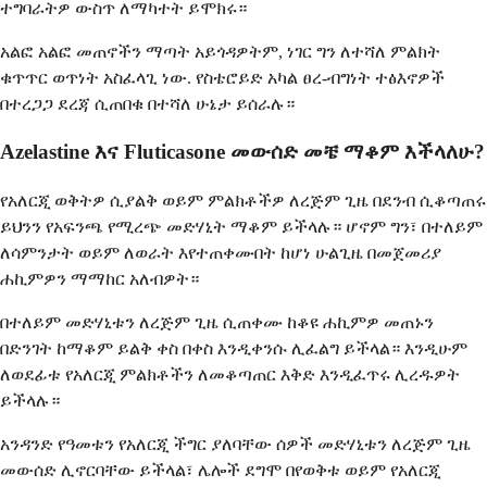
ተግባራትዎ ውስጥ ለማካተት ይሞክሩ።
አልፎ አልፎ መጠኖችን ማጣት አይጎዳዎትም, ነገር ግን ለተሻለ ምልክት
ቁጥጥር ወጥነት አስፈላጊ ነው. የስቴሮይድ አካል ፀረ-ብግነት ተፅእኖዎች
በተረጋጋ ደረጃ ሲጠበቁ በተሻለ ሁኔታ ይሰራሉ።
Azelastine እና Fluticasone መውሰድ መቼ ማቆም እችላለሁ?
የአለርጂ ወቅትዎ ሲያልቅ ወይም ምልክቶችዎ ለረጅም ጊዜ በደንብ ሲቆጣጠሩ
ይህንን የአፍንጫ የሚረጭ መድሃኒት ማቆም ይችላሉ። ሆኖም ግን፣ በተለይም
ለሳምንታት ወይም ለወራት እየተጠቀሙበት ከሆነ ሁልጊዜ በመጀመሪያ
ሐኪምዎን ማማከር አለብዎት።
በተለይም መድሃኒቱን ለረጅም ጊዜ ሲጠቀሙ ከቆዩ ሐኪምዎ መጠኑን
በድንገት ከማቆም ይልቅ ቀስ በቀስ እንዲቀንሱ ሊፈልግ ይችላል። እንዲሁም
ለወደፊቱ የአለርጂ ምልክቶችን ለመቆጣጠር እቅድ እንዲፈጥሩ ሊረዱዎት
ይችላሉ።
አንዳንድ የዓመቱን የአለርጂ ችግር ያለባቸው ሰዎች መድሃኒቱን ለረጅም ጊዜ
መውሰድ ሊኖርባቸው ይችላል፣ ሌሎች ደግሞ በየወቅቱ ወይም የአለርጂ