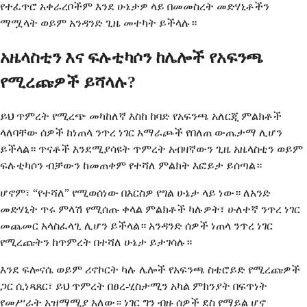
የተፈጥሮ አቀራረቦችም እንደ ሁኔታዎ ላይ በመመስረት መድሃኒቶችን
ማሟላት ወይም አንዳንድ ጊዜ መተካት ይችላሉ።
አዜላስቲን እና ፍሉቲካሶን ከሌሎች የአፍንጫ
የሚረጩዎች ይሻላሉ?
ይህ ጥምረት የሚረጭ መካከለኛ እስከ ከባድ የአፍንጫ አለርጂ ምልክቶች
ላለባቸው ሰዎች ከነጠላ ንጥረ ነገር አማራጮች የበለጠ ውጤታማ ሊሆን
ይችላል። ጥናቶች እንደሚያሳዩት ጥምረት አብዛኛውን ጊዜ አዜላስቲን ወይም
ፍሉቲካሶን ብቻውን ከመጠቀም የተሻለ ምልክት እፎይታ ይሰጣል።
ሆኖም፣ “የተሻለ” የሚወሰነው በእርስዎ የግል ሁኔታ ላይ ነው። ለአንድ
መድሃኒት ጥሩ ምላሽ የሚሰጡ ቀላል ምልክቶች ካሉዎት፣ ሁለተኛ ንጥረ ነገር
መጨመር አላስፈላጊ ሊሆን ይችላል። አንዳንድ ሰዎች ነጠላ ንጥረ ነገር
የሚረጩትን ከጥምረት በተሻለ ሁኔታ ይታገሳሉ።
እንደ ፍሎናሴ ወይም ሪኖኮርት ካሉ ሌሎች የአፍንጫ ስቴሮይድ የሚረጩዎች
ጋር ሲነጻጸር፣ ይህ ጥምረት በፀረ-ሂስታሚን አካል ምክንያት በፍጥነት
የመሥራት አዝማሚያ አለው። ነገር ግን ብዙ ሰዎች ደስ የማይል ሆኖ