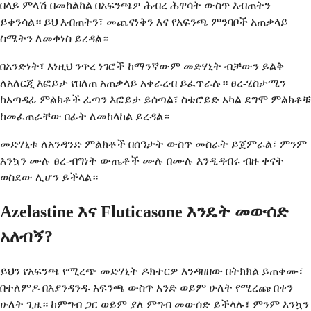
በላይ ምላሽ በመከልከል በአፍንጫዎ ሕብረ ሕዋሳት ውስጥ እብጠትን
ይቀንሳል። ይህ እብጠትን፣ መጨናነቅን እና የአፍንጫ ምንባቦች አጠቃላይ
ስሜትን ለመቀነስ ይረዳል።
በአንድነት፣ እነዚህ ንጥረ ነገሮች ከማንኛውም መድሃኒት ብቻውን ይልቅ
ለአለርጂ እፎይታ የበለጠ አጠቃላይ አቀራረብ ይፈጥራሉ። ፀረ-ሂስታሚን
ከአጣዳፊ ምልክቶች ፈጣን እፎይታ ይሰጣል፣ ስቴሮይድ አካል ደግሞ ምልክቶቹ
ከመፈጠራቸው በፊት ለመከላከል ይረዳል።
መድሃኒቱ ለአንዳንድ ምልክቶች በሰዓታት ውስጥ መስራት ይጀምራል፣ ምንም
እንኳን ሙሉ ፀረ-ብግነት ውጤቶች ሙሉ በሙሉ እንዲዳብሩ ብዙ ቀናት
ወስደው ሊሆን ይችላል።
Azelastine እና Fluticasone እንዴት መውሰድ
አለብኝ?
ይህን የአፍንጫ የሚረጭ መድሃኒት ዶክተርዎ እንዳዘዘው በትክክል ይጠቀሙ፣
በተለምዶ በእያንዳንዱ አፍንጫ ውስጥ አንድ ወይም ሁለት የሚረጩ በቀን
ሁለት ጊዜ። ከምግብ ጋር ወይም ያለ ምግብ መውሰድ ይችላሉ፣ ምንም እንኳን