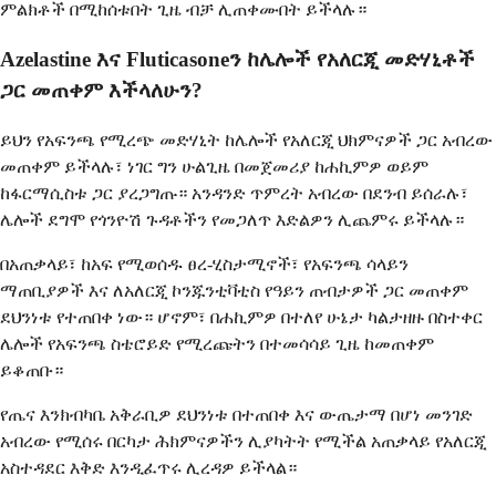
ምልክቶች በሚከሰቱበት ጊዜ ብቻ ሊጠቀሙበት ይችላሉ።
Azelastine እና Fluticasoneን ከሌሎች የአለርጂ መድሃኒቶች
ጋር መጠቀም እችላለሁን?
ይህን የአፍንጫ የሚረጭ መድሃኒት ከሌሎች የአለርጂ ህክምናዎች ጋር አብረው
መጠቀም ይችላሉ፣ ነገር ግን ሁልጊዜ በመጀመሪያ ከሐኪምዎ ወይም
ከፋርማሲስቱ ጋር ያረጋግጡ። አንዳንድ ጥምረት አብረው በደንብ ይሰራሉ፣
ሌሎች ደግሞ የጎንዮሽ ጉዳቶችን የመጋለጥ እድልዎን ሊጨምሩ ይችላሉ።
በአጠቃላይ፣ ከአፍ የሚወሰዱ ፀረ-ሂስታሚኖች፣ የአፍንጫ ሳላይን
ማጠቢያዎች እና ለአለርጂ ኮንጁንቲቫቲስ የዓይን ጠብታዎች ጋር መጠቀም
ደህንነቱ የተጠበቀ ነው። ሆኖም፣ በሐኪምዎ በተለየ ሁኔታ ካልታዘዙ በስተቀር
ሌሎች የአፍንጫ ስቴሮይድ የሚረጩትን በተመሳሳይ ጊዜ ከመጠቀም
ይቆጠቡ።
የጤና እንክብካቤ አቅራቢዎ ደህንነቱ በተጠበቀ እና ውጤታማ በሆነ መንገድ
አብረው የሚሰሩ በርካታ ሕክምናዎችን ሊያካትት የሚችል አጠቃላይ የአለርጂ
አስተዳደር እቅድ እንዲፈጥሩ ሊረዳዎ ይችላል።