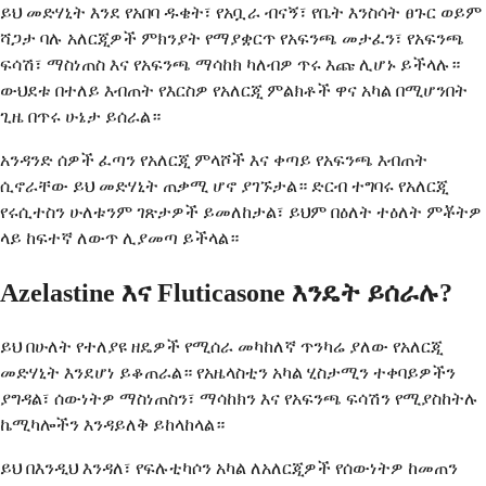
ይህ መድሃኒት እንደ የአበባ ዱቄት፣ የአቧራ ብናኝ፣ የቤት እንስሳት ፀጉር ወይም
ሻጋታ ባሉ አለርጂዎች ምክንያት የማያቋርጥ የአፍንጫ መታፈን፣ የአፍንጫ
ፍሳሽ፣ ማስነጠስ እና የአፍንጫ ማሳከክ ካለብዎ ጥሩ እጩ ሊሆኑ ይችላሉ።
ውህደቱ በተለይ እብጠት የእርስዎ የአለርጂ ምልክቶች ዋና አካል በሚሆንበት
ጊዜ በጥሩ ሁኔታ ይሰራል።
አንዳንድ ሰዎች ፈጣን የአለርጂ ምላሾች እና ቀጣይ የአፍንጫ እብጠት
ሲኖራቸው ይህ መድሃኒት ጠቃሚ ሆኖ ያገኙታል። ድርብ ተግባሩ የአለርጂ
የሩሲተስን ሁለቱንም ገጽታዎች ይመለከታል፣ ይህም በዕለት ተዕለት ምቾትዎ
ላይ ከፍተኛ ለውጥ ሊያመጣ ይችላል።
Azelastine እና Fluticasone እንዴት ይሰራሉ?
ይህ በሁለት የተለያዩ ዘዴዎች የሚሰራ መካከለኛ ጥንካሬ ያለው የአለርጂ
መድሃኒት እንደሆነ ይቆጠራል። የአዜላስቲን አካል ሂስታሚን ተቀባይዎችን
ያግዳል፣ ሰውነትዎ ማስነጠስን፣ ማሳከክን እና የአፍንጫ ፍሳሽን የሚያስከትሉ
ኬሚካሎችን እንዳይለቅ ይከላከላል።
ይህ በእንዲህ እንዳለ፣ የፍሉቲካሶን አካል ለአለርጂዎች የሰውነትዎ ከመጠን