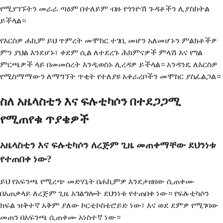
የሚያገኙትን መራራ ጣዕም በተለይም ብዙ የጎንዮሽ ጉዳቶችን ሊያስከትል
ይችላል።
የእርስዎ ሐኪም ይህ ጥምረት መሞከር ተገቢ መሆን አለመሆኑን ምልክቶችዎ
ምን ያህል እንደሆኑ፣ ቀደም ሲል ለተደረጉ ሕክምናዎች ምላሽ እና የግል
ምርጫዎች ላይ በመመስረት እንዲወስኑ ሊረዳዎ ይችላል። አንዳንዴ ለእርስዎ
የሚስማማውን ለማግኘት ጥቂት የተለያዩ አቀራረቦችን መሞከር ያስፈልጋል።
ስለ አዜላስቲን እና ፍሉቲካሶን በተደጋጋሚ
የሚጠየቁ ጥያቄዎች
አዜላስቲን እና ፍሉቲካሶን ለረጅም ጊዜ መጠቀማቸው ደህንነቱ
የተጠበቀ ነው?
ይህ የአፍንጫ የሚረጭ መድሃኒት በሐኪምዎ እንደታዘዘው ሲጠቀሙ
በአጠቃላይ ለረጅም ጊዜ አገልግሎት ደህንነቱ የተጠበቀ ነው። የፍሉቲካሶን
ክፍል ዝቅተኛ አቅም ያለው ኮርቲኮስቴሮይድ ነው፣ እና ወደ ደምዎ የሚገባው
መጠን በአፍንጫ ሲጠቀሙ አነስተኛ ነው።