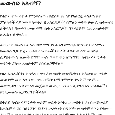
መውሰድ አለብኝ?
የሕክምናው ቆይታ የሚወሰነው በእርስዎ የተለየ የአለርጂ ቀስቃሽ እና
ምልክቶች ላይ ነው። ለወቅታዊ አለርጂዎች፣ በፖለን ወቅት ሁሉ ሊጠቀሙበት
ይችላሉ፣ ዓመቱን ሙሉ የሚከሰቱ አለርጂዎች ግን የረጅም ጊዜ አጠቃቀም
ሊፈልጉ ይችላሉ።
ሐኪምዎ መድሃኒቱ ለእርስዎ ምን ያህል እንደሚሰራ ለማየት በተለምዶ
በሙከራ ጊዜ ይጀምራል። አንዳንዶች በሁለት ቀናት ውስጥ መሻሻል
ሲያስተውሉ ሌሎች ደግሞ ሙሉ ጥቅሞቹን ለማግኘት ለብዙ ሳምንታት
ወጥነት ያለው አጠቃቀም ያስፈልጋቸዋል።
የፀረ-ኢንፌክሽን ተጽእኖዎችን ለመጠበቅ መድሃኒቱን በተለመደው ሁኔታ
መጠቀም አስፈላጊ ነው, ጥሩ ስሜት በሚሰማዎት ቀናትም ጭምር.
መድሃኒቱን ማቆም እና መጀመር ውጤታማነቱን ሊቀንስ እና ምልክቶችዎ
እንዲመለሱ ሊያደርግ ይችላል።
በተለይ ለብዙ ሳምንታት ወይም ወራት እየተጠቀሙበት ከሆነ በመጀመሪያ
ከሐኪምዎ ጋር ሳይነጋገሩ ይህንን መድሃኒት በድንገት መጠቀምዎን አያቁሙ።
ሐኪምዎ መጠኑን ቀስ በቀስ እንዲቀንሱ ወይም ወደ ሌላ የሕክምና ዘዴ