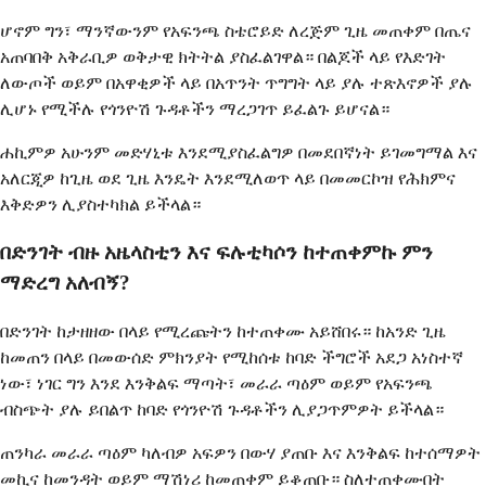
ሆኖም ግን፣ ማንኛውንም የአፍንጫ ስቴሮይድ ለረጅም ጊዜ መጠቀም በጤና
አጠባበቅ አቅራቢዎ ወቅታዊ ክትትል ያስፈልገዋል። በልጆች ላይ የእድገት
ለውጦች ወይም በአዋቂዎች ላይ በአጥንት ጥግግት ላይ ያሉ ተጽእኖዎች ያሉ
ሊሆኑ የሚችሉ የጎንዮሽ ጉዳቶችን ማረጋገጥ ይፈልጉ ይሆናል።
ሐኪምዎ አሁንም መድሃኒቱ እንደሚያስፈልግዎ በመደበኛነት ይገመግማል እና
አለርጂዎ ከጊዜ ወደ ጊዜ እንዴት እንደሚለወጥ ላይ በመመርኮዝ የሕክምና
እቅድዎን ሊያስተካክል ይችላል።
በድንገት ብዙ አዜላስቲን እና ፍሉቲካሶን ከተጠቀምኩ ምን
ማድረግ አለብኝ?
በድንገት ከታዘዘው በላይ የሚረጩትን ከተጠቀሙ አይሸበሩ። ከአንድ ጊዜ
ከመጠን በላይ በመውሰድ ምክንያት የሚከሰቱ ከባድ ችግሮች አደጋ አነስተኛ
ነው፣ ነገር ግን እንደ እንቅልፍ ማጣት፣ መራራ ጣዕም ወይም የአፍንጫ
ብስጭት ያሉ ይበልጥ ከባድ የጎንዮሽ ጉዳቶችን ሊያጋጥምዎት ይችላል።
ጠንካራ መራራ ጣዕም ካለብዎ አፍዎን በውሃ ያጠቡ እና እንቅልፍ ከተሰማዎት
መኪና ከመንዳት ወይም ማሽነሪ ከመጠቀም ይቆጠቡ። ስለተጠቀሙበት