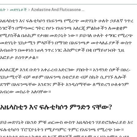
ቤት
መድሃኒቶች
Azelastine And Fluticasone Nasal Route
አዜላስቲን እና ፍሉቲካሶን የአፍንጫ የሚረጭ መድሃኒት ሁለት ኃይለኛ ንጥረ
ነገሮችን በማጣመር ግትር የሆኑ የአፍንጫ አለርጂ ምልክቶችን ለመቋቋም
የሚያስችል በሐኪም የታዘዘ መድኃኒት ነው። ይህ ባለ ሁለት ተግባር የሚረጭ
መድሃኒት ሂስታሚን ምላሾችን በማገድ በአፍንጫዎ መተላለፊያዎች ውስጥ
እብጠትን በመቀነስ ነጠላ ንጥረ ነገር ሕክምናዎች በቂ በማይሆኑበት ጊዜ
እፎይታ ይሰጥዎታል።
ለአለርጂዎ እንደ ቡድን አቀራረብ አድርገው ያስቡት። አንዳንድ ሰዎች በፀረ-
ሂስታሚኖች ብቻ ወይም በአፍንጫ ስቴሮይድ ብቻ ስኬት ሲያገኙ ሌሎች
ደግሞ በአፍንጫቸው እንደገና ምቾት እንዲሰማቸው ለማድረግ ሁለቱንም
አብረው መስራት አለባቸው።
አዜላስቲን እና ፍሉቲካሶን ምንድን ናቸው?
ይህ መድሃኒት በአንድ ምቹ ጠርሙስ ውስጥ አዜላስቲን ሃይድሮክሎራይድ እና
ፍሉቲካሶን ፕሮፒዮኔትን የሚያጣምር ጥምር የአፍንጫ የሚረጭ ነው።
አዜላስቲን የሰውነትዎን የአለርጂ ምላሾች የሚያቆም ፀረ-ሂስታሚን ሲሆን