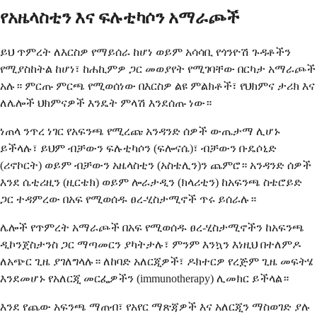
የአዜላስቲን እና ፍሉቲካሶን አማራጮች
ይህ ጥምረት ለእርስዎ የማይሰራ ከሆነ ወይም አሳሳቢ የጎንዮሽ ጉዳቶችን
የሚያስከትል ከሆነ፣ ከሐኪምዎ ጋር መወያየት የሚገባቸው በርካታ አማራጮች
አሉ። ምርጡ ምርጫ የሚወሰነው በእርስዎ ልዩ ምልክቶች፣ የህክምና ታሪክ እና
ለሌሎች ህክምናዎች እንዴት ምላሽ እንደሰጡ ነው።
ነጠላ ንጥረ ነገር የአፍንጫ የሚረጩ አንዳንድ ሰዎች ውጤታማ ሊሆኑ
ይችላሉ፣ ይህም ብቻውን ፍሉቲካሶን (ፍሎናሴ)፣ ብቻውን ቡዴሶኒድ
(ሪኖኮርት) ወይም ብቻውን አዜላስቲን (አስቴሊን)ን ጨምሮ። አንዳንድ ሰዎች
እንደ ሴቲሪዚን (ዚርቴክ) ወይም ሎራታዲን (ክላሪቲን) ከአፍንጫ ስቴሮይድ
ጋር ተዳምረው በአፍ የሚወሰዱ ፀረ-ሂስታሚኖች ጥሩ ይሰራሉ።
ሌሎች የጥምረት አማራጮች በአፍ የሚወሰዱ ፀረ-ሂስታሚኖችን ከአፍንጫ
ዲኮንጀስታንስ ጋር ማጣመርን ያካትታሉ፣ ምንም እንኳን እነዚህ በተለምዶ
ለአጭር ጊዜ ያገለግላሉ። ለከባድ አለርጂዎች፣ ዶክተርዎ የረጅም ጊዜ መፍትሄ
እንደመሆኑ የአለርጂ መርፌዎችን (immunotherapy) ሊመክር ይችላል።
እንደ የጨው አፍንጫ ማጠብ፣ የአየር ማጽጃዎች እና አለርጂን ማስወገድ ያሉ