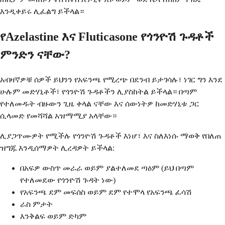
እንዲቀይሩ ሊፈልግ ይችላል።
የAzelastine እና Fluticasone የጎንዮሽ ጉዳቶች
ምንድን ናቸው?
አብዛኛዎቹ ሰዎች ይህንን የአፍንጫ የሚረጭ በደንብ ይታገሳሉ፣ ነገር ግን እንደ
ሁሉም መድሃኒቶች፣ የጎንዮሽ ጉዳቶችን ሊያስከትል ይችላል። በጣም
የተለመዱት ብዙውን ጊዜ ቀላል ናቸው እና ሰውነትዎ ከመድሃኒቱ ጋር
ሲላመድ የመሻሻል አዝማሚያ አላቸው።
ሊያጋጥሙዎት የሚችሉ የጎንዮሽ ጉዳቶች እነሆ፣ እና ስለእነሱ ማወቅ የበለጠ
ዝግጁ እንዲሰማዎት ሊረዳዎት ይችላል:
በአፍዎ ውስጥ መራራ ወይም ያልተለመደ ጣዕም (ይህ በጣም
የተለመደው የጎንዮሽ ጉዳት ነው)
የአፍንጫ ደም መፍሰስ ወይም ደም የተሞላ የአፍንጫ ፈሳሽ
ራስ ምታት
እንቅልፍ ወይም ድካም