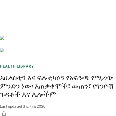
Benchmarks
Stories
FAQ
Sign up / Log in
HEALTH LIBRARY
አዜላስቲን እና ፍሉቲካሶን የአፍንጫ የሚረጭ
ምንድን ነው፡ አጠቃቀሞች፣ መጠን፣ የጎንዮሽ
ጉዳቶች እና ሌሎችም
Last updated
3 ኤፕሪል 2026