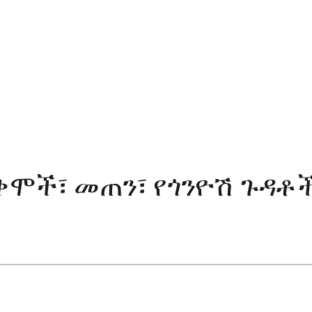
ጠቃቀሞች፣ መጠን፣ የጎንዮሽ ጉዳ