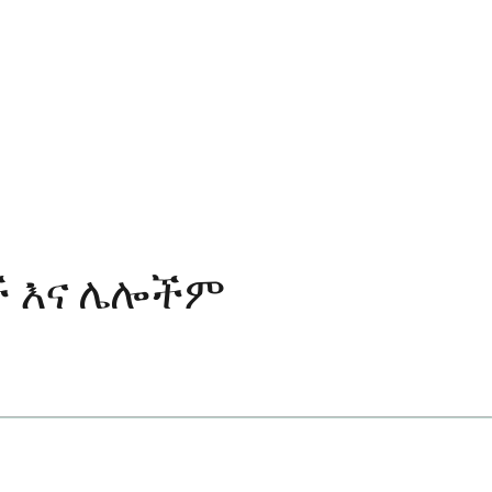
ቶች እና ሌሎችም