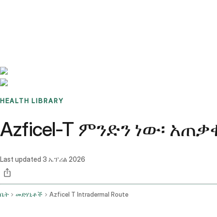
Benchmarks
Stories
FAQ
Sign up / Log in
HEALTH LIBRARY
Azficel-T ምንድን ነው፡ አ
Last updated
3 ኤፕሪል 2026
ቤት
መድሃኒቶች
Azficel T Intradermal Route