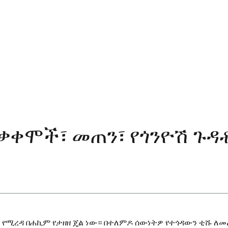
ጠቃቀሞች፣ መጠን፣ የጎንዮሽ ጉ
 የሚረዳ በሐኪም የታዘዘ ጄል ነው። በተለምዶ ሰውነትዎ የተጎዳውን ቲሹ ለ