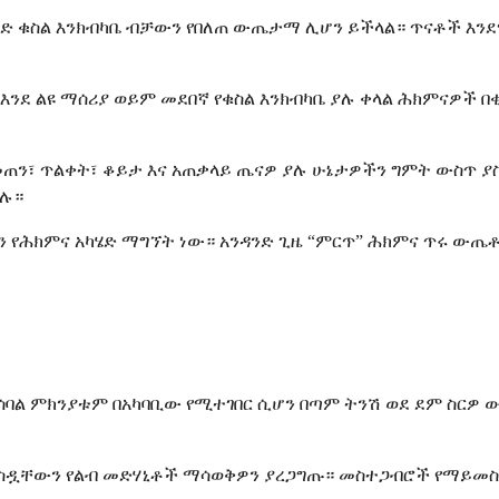
ርድ ቁስል እንክብካቤ ብቻውን የበለጠ ውጤታማ ሊሆን ይችላል። ጥናቶች እንደ
ች እንደ ልዩ ማሰሪያ ወይም መደበኛ የቁስል እንክብካቤ ያሉ ቀላል ሕክምናዎች
ጠን፣ ጥልቀት፣ ቆይታ እና አጠቃላይ ጤናዎ ያሉ ሁኔታዎችን ግምት ውስጥ ያስ
ባሉ።
ን የሕክምና አካሄድ ማግኘት ነው። አንዳንድ ጊዜ “ምርጥ” ሕክምና ጥሩ ው
ባል ምክንያቱም በአካባቢው የሚተገበር ሲሆን በጣም ትንሽ ወደ ደም ስርዎ ው
ሚወስዷቸውን የልብ መድሃኒቶች ማሳወቅዎን ያረጋግጡ። መስተጋብሮች የማይመ