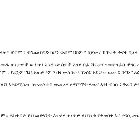
ላሉ። ሆኖም ፣ ብስጩ ከባድ ከሆነ ወይም ህክምና ከጀመሩ ከጥቂት ቀናት በኋ
ለመዱ ሁኔታዎች ውስጥ፣ አንዳንድ ሰዎች እንደ ሰፊ ሽፍታ፣ የመተንፈስ ችግር 
 ፣ የረጅም ጊዜ አጠቃቀምን በተመለከተ የካንሰር አደጋ መጨመር በጣም አል
ሽ እንደሚሰጡ ከተጨነቁ ፣ መመሪያ ለማግኘት የጤና እንክብካቤ አቅራቢዎን
። ዶክተርዎ ይህ መድሃኒት ለተለየ ሁኔታዎ ደህንነቱ የተጠበቀ እና ተገቢ መ