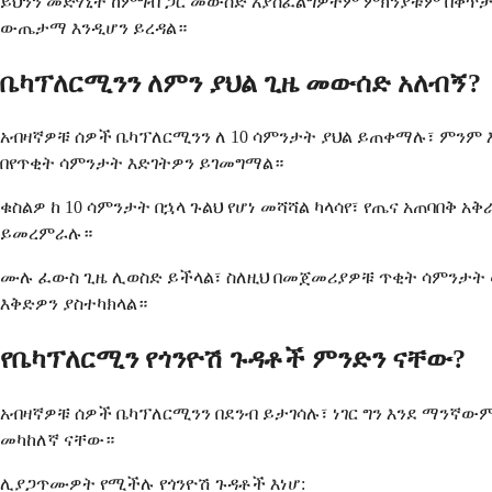
ይህንን መድሃኒት ከምግብ ጋር መውሰድ አያስፈልግዎትም ምክንያቱም በቀጥታ በ
ውጤታማ እንዲሆን ይረዳል።
ቤካፕለርሚንን ለምን ያህል ጊዜ መውሰድ አለብኝ?
አብዛኛዎቹ ሰዎች ቤካፕለርሚንን ለ 10 ሳምንታት ያህል ይጠቀማሉ፣ ምንም 
በየጥቂት ሳምንታት እድገትዎን ይገመግማል።
ቁስልዎ ከ 10 ሳምንታት በኋላ ጉልህ የሆነ መሻሻል ካላሳየ፣ የጤና አጠባበ
ይመረምራሉ።
ሙሉ ፈውስ ጊዜ ሊወስድ ይችላል፣ ስለዚህ በመጀመሪያዎቹ ጥቂት ሳምንታት ው
እቅድዎን ያስተካክላል።
የቤካፕለርሚን የጎንዮሽ ጉዳቶች ምንድን ናቸው?
አብዛኛዎቹ ሰዎች ቤካፕለርሚንን በደንብ ይታገሳሉ፣ ነገር ግን እንደ ማንኛው
መካከለኛ ናቸው።
ሊያጋጥሙዎት የሚችሉ የጎንዮሽ ጉዳቶች እነሆ: