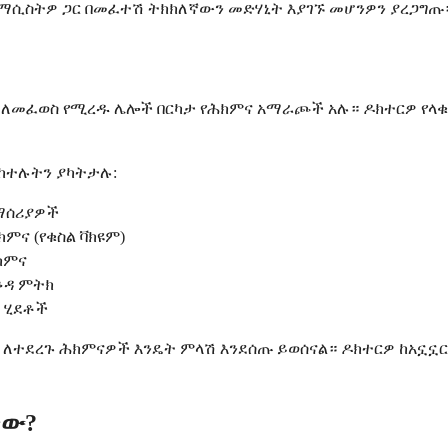
ርማሲስትዎ ጋር በመፈተሽ ትክክለኛውን መድሃኒት እያገኙ መሆንዎን ያረጋግጡ
 ለመፈወስ የሚረዱ ሌሎች በርካታ የሕክምና አማራጮች አሉ። ዶክተርዎ የላቁ 
ከተሉትን ያካትታሉ:
 ማሰሪያዎች
ምና (የቁስል ቫክዩም)
ክምና
ቆዳ ምትክ
 ሂደቶች
ት ለተደረጉ ሕክምናዎች እንዴት ምላሽ እንደሰጡ ይወሰናል። ዶክተርዎ ከአኗ
ነው?