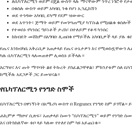
ለቤካፕለርሚን ወይም በጄል ውስጥ ላሉ ማናቸውም ንጥረ ነገሮች የታ
በቁስሉ ውስጥ ወይም አካባቢ ንቁ የሆነ ኢንፌክሽን
ወደ ተጎዳው አካባቢ ደካማ የደም ዝውውር
ወደ አጥንት፣ ጅማት ወይም የመገጣጠሚያ ካፕሱል የሚዘልቁ ቁስሎች
የተወሰኑ የካንሰር ዓይነቶች ታሪክ፣ በተለይም የቆዳ ካንሰር
ከክብደት መሸከም በአግባቡ ሊጠበቁ የማይችሉ አካባቢዎች ላይ ያሉ ቁ
የጤና እንክብካቤ አቅራቢዎ አጠቃላይ የጤና ሁኔታዎን እና የሚወስዷቸውን 
ካሉ ቤካፕለርሚን ላለመጠቀም ሊወስኑ ይችላሉ።
እርግዝና እና ጡት ማጥባት ልዩ ትኩረት ያስፈልጋቸዋል፣ ምክንያቱም ስለ 
ከሚችሉ አደጋዎች ጋር ይመዝናል።
የቤካፕለርሚን የንግድ ስሞች
ቤካፕለርሚን በዋነኝነት በአሜሪካ ውስጥ በ Regranex የንግድ ስም ይገኛ
ሐኪምዎ ማዘዣ ሲጽፍ፣ አጠቃላይ ስሙን “ቤካፕለርሚን” ወይም የንግድ ስሙን 
እና በትክክለኛው ቱቦ ላይ ካለው የተለየ ስም ካዩ አይጨነቁ።