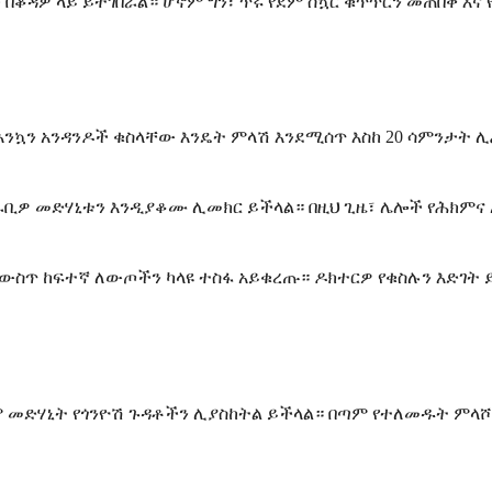
ቆዳዎ ላይ ይተገበራል። ሆኖም ግን፣ ጥሩ የደም ስኳር ቁጥጥርን መጠበቅ እና
እንኳን አንዳንዶች ቁስላቸው እንዴት ምላሽ እንደሚሰጥ እስከ 20 ሳምንታት
ቅ አቅራቢዎ መድሃኒቱን እንዲያቆሙ ሊመክር ይችላል። በዚህ ጊዜ፣ ሌሎች የሕ
ስጥ ከፍተኛ ለውጦችን ካላዩ ተስፋ አይቁረጡ። ዶክተርዎ የቁስሉን እድገት ይ
ም መድሃኒት የጎንዮሽ ጉዳቶችን ሊያስከትል ይችላል። በጣም የተለመዱት ምላሾ