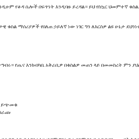
እንዲሁም የቆዳ ሴሎች በፍጥነት እንዲባዙ ይረዳል። ይህ የስኳር ህመምተኛ ቁ
 ቁስል ማሰሪያዎች የበለጠ ኃይለኛ ነው ነገር ግን ለእርስዎ ልዩ ሁኔታ ደህን
ይተግብሩ። የጤና እንክብካቤ አቅራቢዎ በቁስልዎ መጠን ላይ በመመስረት ምን ያ
ይ ይጭመቁ
ያሰራጩ