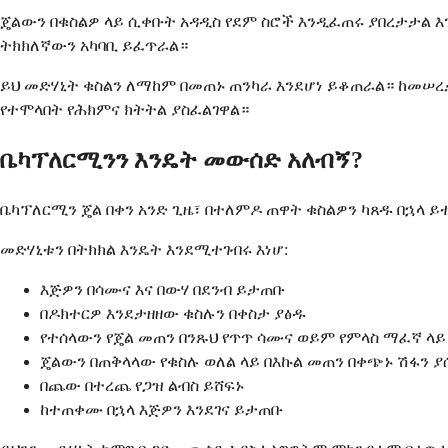
ጄልውን በቁስልዎ ላይ ሲቀቡት አዳዲስ የደም ስሮች እንዲፈጠሩ ያበረታታል 
ትክክለኛውን አካባቢ ይፈጥራል።
ይህ መድሃኒት ቁስልን ለማከም በመጠኑ ጠንካራ እንደሆነ ይቆጠራል። ከመሠረታዊ
የተሞላበት የሕክምና ክትትል ያስፈልገዋል።
ቤካፕለርሚንን እንዴት መውሰድ አለብኝ?
ቤካፕለርሚን ጄል በቀን አንድ ጊዜ፣ በተለምዶ ጠዋት ቁስልዎን ካጸዱ በኋላ 
መድሃኒቱን በትክክል እንዴት እንደሚተገብሩ እነሆ:
እጅዎን በሳሙና እና በውሃ በደንብ ይታጠቡ
በዶክተርዎ እንደታዘዘው ቁስሉን በቀስታ ያፅዱ
የተሰላውን የጄል መጠን በንጹህ የጥጥ ሳሙና ወይም የምላስ ማፈኛ ላ
ጄልውን በጠቅላላው የቁስሉ ወለል ላይ በእኩል መጠን በቀጭኑ ሽፋን 
በጨው በተረጨ የጋዝ ልብስ ይሸፍኑ
ከተጠቀሙ በኋላ እጅዎን እንደገና ይታጠቡ