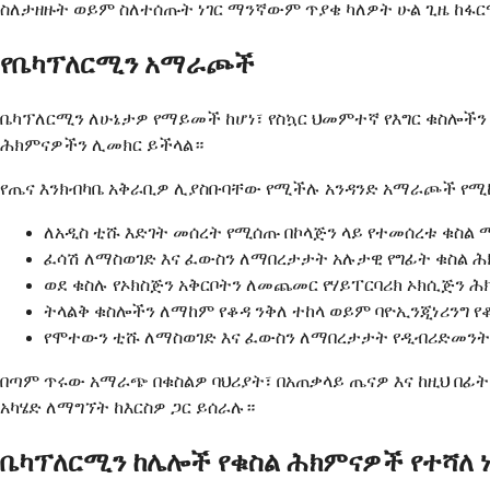
ስለታዘዙት ወይም ስለተሰጡት ነገር ማንኛውም ጥያቄ ካለዎት ሁል ጊዜ ከፋ
የቤካፕለርሚን አማራጮች
ቤካፕለርሚን ለሁኔታዎ የማይመች ከሆነ፣ የስኳር ህመምተኛ የእግር ቁስሎችን
ሕክምናዎችን ሊመክር ይችላል።
የጤና እንክብካቤ አቅራቢዎ ሊያስቡባቸው የሚችሉ አንዳንድ አማራጮች የሚ
ለአዲስ ቲሹ እድገት መሰረት የሚሰጡ በኮላጅን ላይ የተመሰረቱ ቁስል
ፈሳሽ ለማስወገድ እና ፈውስን ለማበረታታት አሉታዊ የግፊት ቁስል ሕክ
ወደ ቁስሉ የኦክስጅን አቅርቦትን ለመጨመር የሃይፐርባሪክ ኦክሲጅን ሕ
ትላልቅ ቁስሎችን ለማከም የቆዳ ንቅለ ተከላ ወይም ባዮኢንጂነሪንግ የ
የሞተውን ቲሹ ለማስወገድ እና ፈውስን ለማበረታታት የዲብሪድመንት
በጣም ጥሩው አማራጭ በቁስልዎ ባህሪያት፣ በአጠቃላይ ጤናዎ እና ከዚህ በፊ
አካሄድ ለማግኘት ከእርስዎ ጋር ይሰራሉ።
ቤካፕለርሚን ከሌሎች የቁስል ሕክምናዎች የተሻለ 