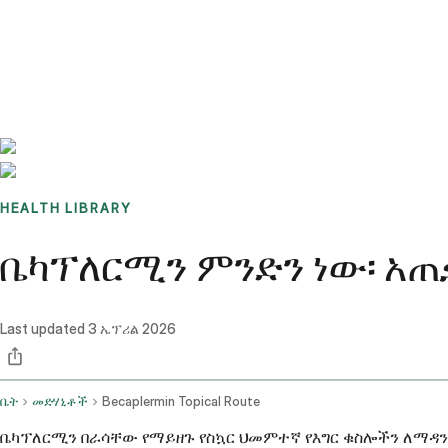
Benchmarks
Stories
FAQ
Sign up / Log in
HEALTH LIBRARY
ቤካፕለርሚን ምንድን ነው፡ አ
Last updated
3 ኤፕሪል 2026
ቤት
መድሃኒቶች
Becaplermin Topical Route
ቤካፕለርሚን በራሳቸው የማይዘጉ የስኳር ህመምተኛ የእግር ቁስሎችን ለማዳን