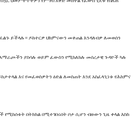
 የስኳር ህመምተኞችዎን የምግብ እቅድ መከተል የፈውስ ሂደቱ የበለጠ
 ሊፈልጉ ይችላሉ። ዶክተርዎ ህክምናውን መቀጠል እንዳለብዎ ለመወሰን
ክምና አማራጮችን ያስሳሉ ወይም ፈውስን የሚከለክሉ መሰረታዊ ጉዳዮች ካሉ
ከታተላል እና የመፈወስዎትን ዕድል ለመስጠት እንደ አስፈላጊነቱ የሕክምና
ች የሚከሰቱት በትክክል በሚተገበሩበት ቦታ ሲሆን ብዙውን ጊዜ ቀላል እስከ