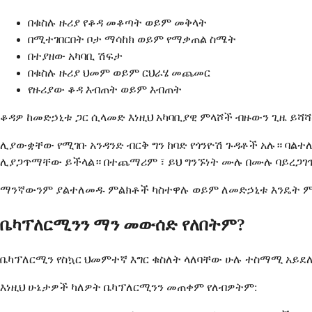
በቁስሉ ዙሪያ የቆዳ መቆጣት ወይም መቅላት
በሚተገበርበት ቦታ ማሳከክ ወይም የማቃጠል ስሜት
በተያዘው አካባቢ ሽፍታ
በቁስሉ ዙሪያ ህመም ወይም ርህራሄ መጨመር
የዙሪያው ቆዳ እብጠት ወይም እብጠት
ቆዳዎ ከመድኃኒቱ ጋር ሲላመድ እነዚህ አካባቢያዊ ምላሾች ብዙውን ጊዜ ይሻሻ
ሊያውቋቸው የሚገቡ አንዳንድ ብርቅ ግን ከባድ የጎንዮሽ ጉዳቶች አሉ። ባልተ
ሊያጋጥማቸው ይችላል። በተጨማሪም ፣ ይህ ግንኙነት ሙሉ በሙሉ ባይረጋገጥም
ማንኛውንም ያልተለመዱ ምልክቶች ካስተዋሉ ወይም ለመድኃኒቱ እንዴት ምላ
ቤካፕለርሚንን ማን መውሰድ የለበትም?
ቤካፕለርሚን የስኳር ህመምተኛ እግር ቁስለት ላለባቸው ሁሉ ተስማሚ አይደለም
እነዚህ ሁኔታዎች ካለዎት ቤካፕለርሚንን መጠቀም የለብዎትም: