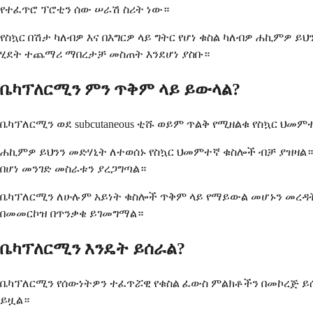
የተፈጥሮ ፕሮቲን ሰው ሠራሽ ስሪት ነው።
የስኳር በሽታ ካለብዎ እና በእግርዎ ላይ ግትር የሆነ ቁስል ካለብዎ ሐኪምዎ 
ሂደት ተጨማሪ ማበረታቻ መስጠት እንደሆነ ያስቡ።
ቤካፕለርሚን ምን ጥቅም ላይ ይውላል?
ቤካፕለርሚን ወደ subcutaneous ቲሹ ወይም ጥልቅ የሚዘልቁ የስኳር ህመ
ሐኪምዎ ይህንን መድሃኒት ለተወሰኑ የስኳር ህመምተኛ ቁስሎች ብቻ ያዝዛል።
በሆነ መንገድ መስራቱን ያረጋግጣል።
ቤካፕለርሚን ለሁሉም አይነት ቁስሎች ጥቅም ላይ የማይውል መሆኑን መረዳት አ
በመመርኮዝ በጥንቃቄ ይገመግማል።
ቤካፕለርሚን እንዴት ይሰራል?
ቤካፕለርሚን የሰውነትዎን ተፈጥሯዊ የቁስል ፈውስ ምልክቶችን በመኮረጅ ይሰ
ይዟል።