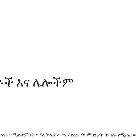
ዳቶች እና ሌሎችም
መጠገን የሚጠቀምበት የፕሌትሌት-የተገኘ የእድገት ምክንያት ተብሎ የሚጠራው