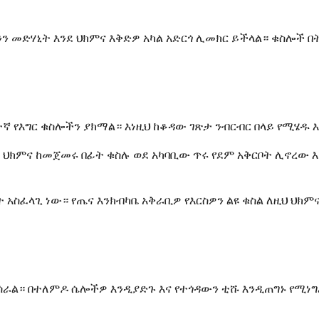
ይህንን መድሃኒት እንደ ህክምና እቅድዎ አካል አድርጎ ሊመክር ይችላል። ቁስሎች
ምተኛ የእግር ቁስሎችን ያክማል። እነዚህ ከቆዳው ገጽታ ንብርብር በላይ የሚሄዱ
 ህክምና ከመጀመሩ በፊት ቁስሉ ወደ አካባቢው ጥሩ የደም አቅርቦት ሊኖረው 
ስፈላጊ ነው። የጤና እንክብካቤ አቅራቢዎ የእርስዎን ልዩ ቁስል ለዚህ ህክም
ራል። በተለምዶ ሴሎችዎ እንዲያድጉ እና የተጎዳውን ቲሹ እንዲጠግኑ የሚነግ