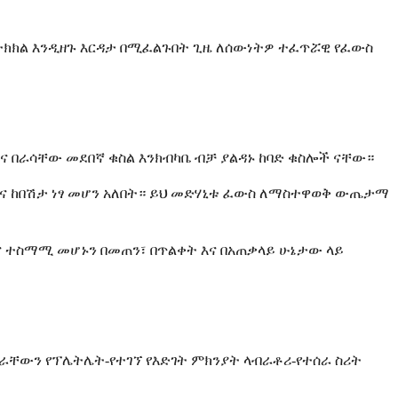
 በትክክል እንዲዘጉ እርዳታ በሚፈልጉበት ጊዜ ለሰውነትዎ ተፈጥሯዊ የፈውስ
 እና በራሳቸው መደበኛ ቁስል እንክብካቤ ብቻ ያልዳኑ ከባድ ቁስሎች ናቸው።
እና ከበሽታ ነፃ መሆን አለበት። ይህ መድሃኒቱ ፈውስ ለማስተዋወቅ ውጤታማ
ና ተስማሚ መሆኑን በመጠን፣ በጥልቀት እና በአጠቃላይ ሁኔታው ላይ
ራቸውን የፕሌትሌት-የተገኘ የእድገት ምክንያት ላብራቶሪ-የተሰራ ስሪት