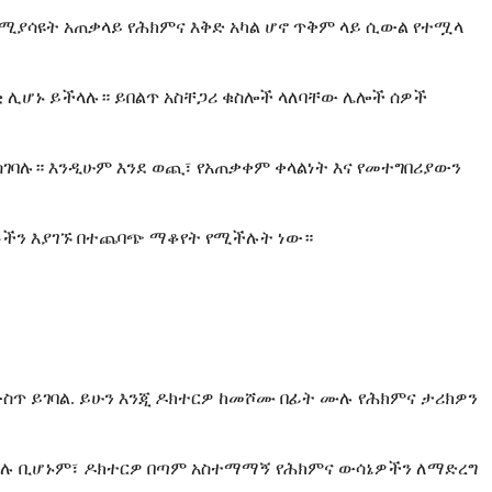
ሚያሳዩት አጠቃላይ የሕክምና እቅድ አካል ሆኖ ጥቅም ላይ ሲውል የተሟላ
 በቂ ሊሆኑ ይችላሉ። ይበልጥ አስቸጋሪ ቁስሎች ላለባቸው ሌሎች ሰዎች
ገባሉ። እንዲሁም እንደ ወጪ፣ የአጠቃቀም ቀላልነት እና የመተግበሪያውን
ጤቶችን እያገኙ በተጨባጭ ማቆየት የሚችሉት ነው።
ስጥ ይገባል. ይሁን እንጂ ዶክተርዎ ከመሾሙ በፊት ሙሉ የሕክምና ታሪክዎን
ስሉ ቢሆኑም፣ ዶክተርዎ በጣም አስተማማኝ የሕክምና ውሳኔዎችን ለማድረግ