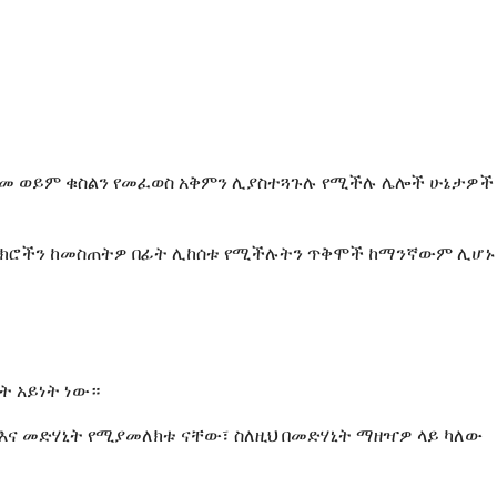
ዳከመ ወይም ቁስልን የመፈወስ አቅምን ሊያስተጓጉሉ የሚችሉ ሌሎች ሁኔታዎች
ዎ ምክሮችን ከመስጠትዎ በፊት ሊከሰቱ የሚችሉትን ጥቅሞች ከማንኛውም ሊሆኑ
ት አይነት ነው።
ር እና መድሃኒት የሚያመለክቱ ናቸው፣ ስለዚህ በመድሃኒት ማዘዣዎ ላይ ካለው