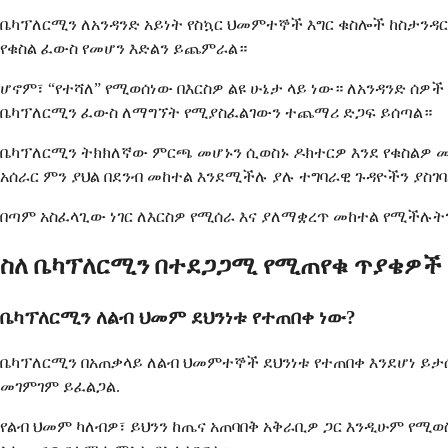
ቤካፕለርሚን ለአንዳንድ አይነት የስኳር ህመምተኞች እግር ቁስሎች ከስታንዳ
የቁስል ፈውስ የመሆን እድልን ይጨምራል።
ሆኖም፣ “የተሻለ” የሚወሰነው በእርስዎ ልዩ ሁኔታ ላይ ነው። ለአንዳንድ ሰዎ
ቤካፕለርሚን ፈውስ ለማግኘት የሚያስፈልገውን ተጨማሪ ድጋፍ ይሰጣል።
ቤካፕለርሚን ትክክለኛው ምርጫ መሆኑን ሲወስኑ ዶክተርዎ እንደ የቁስልዎ መ
አሰራር ምን ያህል በደንብ መከተል እንደሚችሉ ያሉ ተግባራዊ ጉዳዮችን ያስገ
በጣም አስፈላጊው ነገር ለእርስዎ የሚሰራ እና ያለማቋረጥ መከተል የሚችሉት
ስለ ቤካፕለርሚን በተደጋጋሚ የሚጠየቁ ጥያቄዎች
ቤካፕለርሚን ለልብ ህመም ደህንነቱ የተጠበቀ ነው?
ቤካፕለርሚን በአጠቃላይ ለልብ ህመምተኞች ደህንነቱ የተጠበቀ እንደሆነ ይታሰ
መገምገም ይፈልጋል.
የልብ ህመም ካለብዎ፣ ይህንን ከጤና አጠባበቅ አቅራቢዎ ጋር እንዲሁም የ