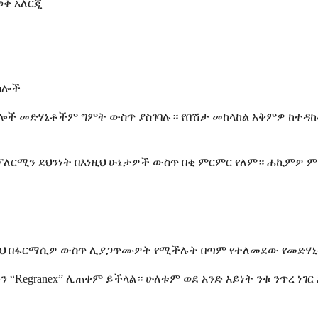
ወቀ አለርጂ
ስሎች
ሌሎች መድሃኒቶችም ግምት ውስጥ ያስገባሉ። የበሽታ መከላከል አቅምዎ ከተ
ቤካፕለርሚን ደህንነት በእነዚህ ሁኔታዎች ውስጥ በቂ ምርምር የለም። ሐኪም
ል። ይህ በፋርማሲዎ ውስጥ ሊያጋጥሙዎት የሚችሉት በጣም የተለመደው የመድሃኒ
“Regranex” ሊጠቀም ይችላል። ሁለቱም ወደ አንድ አይነት ንቁ ንጥረ ነገ