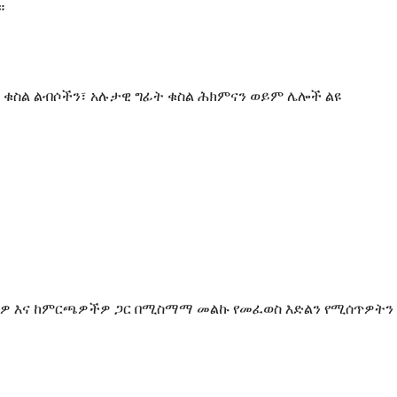
።
ቁስል ልብሶችን፣ አሉታዊ ግፊት ቁስል ሕክምናን ወይም ሌሎች ልዩ
ኗርዎ እና ከምርጫዎችዎ ጋር በሚስማማ መልኩ የመፈወስ እድልን የሚሰጥዎትን