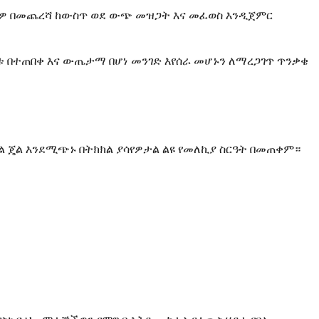
ስልዎ በመጨረሻ ከውስጥ ወደ ውጭ መዝጋት እና መፈወስ እንዲጀምር
ነቱ በተጠበቀ እና ውጤታማ በሆነ መንገድ እየሰራ መሆኑን ለማረጋገጥ ጥንቃቄ
ህል ጄል እንደሚጭኑ በትክክል ያሳየዎታል ልዩ የመለኪያ ስርዓት በመጠቀም።