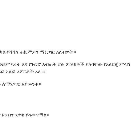
ላ ካልተሻሻለ ሐኪምዎን ማነጋገር አለብዎት።
ወይም የፊት እና የጉሮሮ እብጠት ያሉ ምልክቶች ያለባቸው የአለርጂ ምላሽ
ፎ አልፎ ሪፖርቶች አሉ።
 ለማነጋገር አያመንቱ።
ሆኑን በጥንቃቄ ይገመግማል።