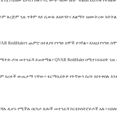
 እንኳን ቤክሎሜታሰን ከቁጥጥር ውጭ ካለው አስም የበለጠ ደህንነቱ የተጠበቀ
ለይም ለረጅም ጊዜ ጥቅም ላይ ሲውሉ ለዕድገትና ለልማት አዘውትረው ክትትል
RediHalerን ጨምሮ በተለያዩ የንግድ ስሞች ይገኛል። እነዚህ የንግድ ስሞች
ሜትድ-ዶዝ መተንፈሻ ይጠቀማል። QVAR RediHaler በሚተነፍሱበት ጊዜ
 ስም ስሪቶች ውጤታማ ናቸው። ፋርማሲስትዎ የትኛውን ስሪት እየተቀበሉ እን
 የተሻሉ ሊሆኑ የሚችሉ በርካታ ሌሎች መተንፈሻ ኮርቲኮስትሮይዶች አሉ። ቤ