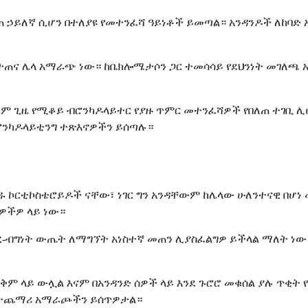
 የበለጠ ኃይለኛ ሲሆን በተለያዩ የመተንፈሻ ዓይነቶች ይመጣል። አንዳንዶች ለከ
ብ የተጠና ሌላ አማራጭ ነው። ከቤክሎሜታሶን ጋር ተመሳሳይ የደህንነት መገለጫ አ
ጅም ጊዜ የሚቆይ ብሮንካዶላይተር የያዙ ጥምር መተንፈሻዎች የበለጠ ተገቢ ሊሆ
ብሮንካዶላይቲንግ ተጽእኖዎችን ይሰጣሉ።
 ኮርቲኮስቴሮይዶች ናቸው፣ ነገር ግን አንዳቸውም ከሌላው ሁለንተናዊ በሆነ
ዎችዎ ላይ ነው።
ፀረ-ብግነት ውጤት ለማግኘት አነስተኛ መጠን ሊያስፈልግዎ ይችላል ማለት ነው።
ቅም ላይ ውሏል እናም በአንዳንድ ሰዎች ላይ እንደ ጉሮሮ መቁሰል ያሉ ጥቂት 
ት ተጨማሪ አማራጮችን ይሰጥዎታል።