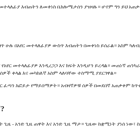
የር መተላለፊያ እብጠትን ለመቀነስ ቤክሎሜታሰን ያዝዛሉ። ሆኖም ግን ይህ አ
ሁሉ በአየር መተላለፊያዎ ውስጥ እብጠትን በመቀነስ ይሰራል። አስም ካለብዎ 
 የአየር መተላለፊያዎ እንዲረጋጋ እና ክፍት እንዲሆን ይረዳል። መጠነኛ ጠንካ
ዙ ሰዎች ቀላል እና መካከለኛ አስም ላለባቸው ተስማሚ ያደርገዋል።
ሄለር ፈጣን እፎይታ የማይሰማዎት። አብዛኛዎቹ ሰዎች በመደበኛ አጠቃቀም ከጥ
?
ጊዜ - አንድ ጊዜ ጠዋት እና አንድ ጊዜ ማታ። ጊዜው ከቋሚነት ያነሰ ነው፣ ስ