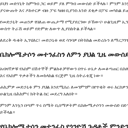
ይህን መድሃኒት ከምግብ ጋር ወይም ያለ ምግብ መውሰድ ይችላሉ፣ ምንም እን
ያናውጡት እና ዶክተርዎ ብዙ ፓፍ ካዘዘ ቢያንስ አንድ ደቂቃ በፓፍ መካከል ይ
የመድኃኒት መጠንዎ የበለጠ ውጤታማ የሚያደርገው ይኸውና፡ ሁልጊዜም ኢንሄለር
ውስጥ ትራሽ ወይም የድምጽ ለውጥ ሊያስከትል ይችላል።
ለደረቅ ዱቄት ኢንሄለር፣ መድኃኒቱ ወደ ሳንባዎ በትክክል መድረሱን ለማረጋገ
ቤክሎሜታሶን መተንፈስን ለምን ያህል ጊዜ መውሰድ
አብዛኛዎቹ የአስም በሽተኞች ምልክቶቻቸውን በጥሩ ሁኔታ ለመቆጣጠር ቤክ
እና የአስም ጥቃቶችን ለመከላከል የረጅም ጊዜ ስትራቴጂ ነው።
ሐኪምዎ መድኃኒቱ ምን ያህል እንደሚሰራ ለመገምገም በየጥቂት ወሩ እርስዎን
ሁልጊዜ በሕክምና ክትትል ስር መደረግ አለበት።
ምንም እንኳን በጣም ጥሩ ስሜት ቢሰማዎትም ቤክሎሜታሶንን መውሰድ በድንገ
ይችላል።
የቤክሎሜታሶን መተንፈስ የጎንዮሽ ጉዳቶች ምንድ