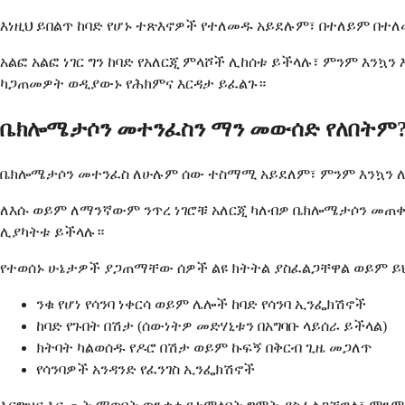
እነዚህ ይበልጥ ከባድ የሆኑ ተጽእኖዎች የተለመዱ አይደሉም፣ በተለይም በተ
አልፎ አልፎ ነገር ግን ከባድ የአለርጂ ምላሾች ሊከሰቱ ይችላሉ፣ ምንም እን
ካጋጠመዎት ወዲያውኑ የሕክምና እርዳታ ይፈልጉ።
ቤክሎሜታሶን መተንፈስን ማን መውሰድ የለበትም
ቤክሎሜታሶን መተንፈስ ለሁሉም ሰው ተስማሚ አይደለም፣ ምንም እንኳን ሊወ
ለእሱ ወይም ለማንኛውም ንጥረ ነገሮቹ አለርጂ ካለብዎ ቤክሎሜታሶን መጠቀ
ሊያካትቱ ይችላሉ።
የተወሰኑ ሁኔታዎች ያጋጠማቸው ሰዎች ልዩ ክትትል ያስፈልጋቸዋል ወይም ይ
ንቁ የሆነ የሳንባ ነቀርሳ ወይም ሌሎች ከባድ የሳንባ ኢንፌክሽኖች
ከባድ የጉበት በሽታ (ሰውነትዎ መድሃኒቱን በአግባቡ ላይሰራ ይችላል)
ክትባት ካልወሰዱ የዶሮ በሽታ ወይም ኩፍኝ በቅርብ ጊዜ መጋለጥ
የሳንባዎች አንዳንድ የፈንገስ ኢንፌክሽኖች