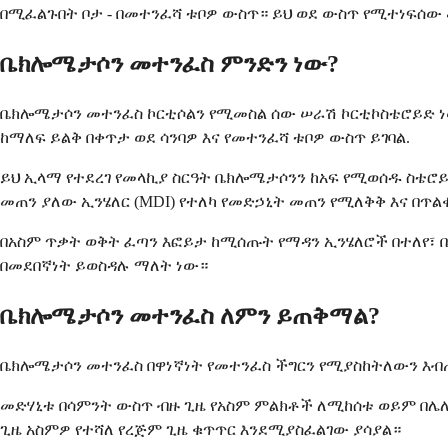
በሚፈልጉበት ቦታ - በመተንፈሻ ቱቦዎ ውስጥ። ይህ ወደ ውስጥ የሚተነፍሰው
ቤክሎሜታሶን መተንፈስ ምንድን ነው?
ቤክሎሜታሶን መተንፈስ ኮርቲሶልን የሚመስል ሰው ሠራሽ ኮርቲኮስቴሮይድ ነ
ከማለፍ ይልቅ በቀጥታ ወደ ሳንባዎ እና የመተንፈሻ ቱቦዎ ውስጥ ይገባል.
ይህ ኢላማ የተደረገ የመላኪያ ስርዓት ቤክሎሜታሶንን ከአፍ የሚወሰዱ ስቴሮይ
መጠን ያለው ኢንሄለር (MDI) የተለካ የመድኃኒት መጠን የሚለቅቅ እና በጥ
በአስም ጥቃት ወቅት ፈጣን እፎይታ ከሚሰጡት የማዳን ኢንሄለሮች በተለየ፣
በመደበኛነት ይወስዳሉ ማለት ነው።
ቤክሎሜታሶን መተንፈስ ለምን ይጠቅማል?
ቤክሎሜታሶን መተንፈስ በዋነኛነት የመተንፈስ ችግርን የሚያስከትለውን እብጠ
መድሃኒቱ በሳምንት ውስጥ ብዙ ጊዜ የአስም ምልክቶች ለሚከሰቱ ወይም በሌሊ
ጊዜ አስምዎ የተሻለ የረጅም ጊዜ ቁጥጥር እንደሚያስፈልገው ያሳያል።