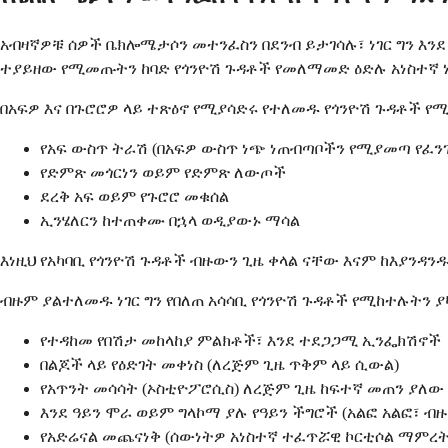
አብዛኛዎቹ ሰዎች ቤክሎሜታሶን መተንፈስን በደንብ ይታገሳሉ፣ ነገር ግን እን
ተያይዘው የሚመጡትን ከባድ የጎንዮሽ ጉዳቶች የመለማመድ ዕድሉ አነስተኛ 
በአፍዎ እና በጉሮሮዎ ላይ ተጽዕኖ የሚያሳድሩ የተለመዱ የጎንዮሽ ጉዳቶች የ
የአፍ ውስጥ ትራሽ (በአፍዎ ውስጥ ነጭ ነጠብጣቦችን የሚያመጣ የፈንገ
የድምጽ መጎርነን ወይም የድምጽ ለውጦች
ደረቅ አፍ ወይም የጉሮሮ መቁሰል
ኢንሄለርን ከተጠቀሙ በኋላ ወዲያውኑ ማሳል
እነዚህ የአካባቢ የጎንዮሽ ጉዳቶች ብዙውን ጊዜ ቀላል ናቸው እናም ከእያንዳ
ብዙም ያልተለመዱ ነገር ግን የበለጠ አሳሳቢ የጎንዮሽ ጉዳቶች የሚከተሉትን 
የተዳከመ የበሽታ መከላከያ ምልክቶች፣ እንደ ተደጋጋሚ ኢንፌክሽኖች
በልጆች ላይ የዕድገት መቀነስ (ለረጅም ጊዜ ጥቅም ላይ ሲውል)
የአጥንት መሳሳት (ኦስቲዮፖሮሲስ) ለረጅም ጊዜ ከፍተኛ መጠን ያለ
እንደ ዓይን ሞራ ወይም ግላኮማ ያሉ የዓይን ችግሮች (አልፎ አልፎ፣ ብ
የአድሬናል መጨናነቅ (ሰውነትዎ አነስተኛ ተፈጥሯዊ ኮርቲሶል ማምረት