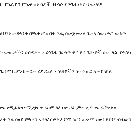
ት በሚሊዮን የሚቆጠሩ ሰዎች በቀላሉ እንዲተነፍሱ ይረዳል።
ህንን መድሃኒት በሚተነፍሱበት ጊዜ, በመጀመሪያ በመላ ሰውነትዎ ውስጥ
ነት ውጤቶችን ይሰጣል። መድሃኒቱ በሁለት ዋና ዋና ዓይነቶች ይመጣል፡ የተለካ
 ጊዜም ቢሆን በመጀመሪያ ደረጃ ምልክቶችን ከመፍጠር ለመከላከል
ያያዝ የሚፈልግ የማያቋርጥ አስም ካለብዎ ሐኪምዎ ሊያዝዝ ይችላል።
ት ጊዜ በላይ የማዳን ኢንሄለርዎን እያገኙ ከሆነ ጠቃሚ ነው፣ ይህም ብዙውን