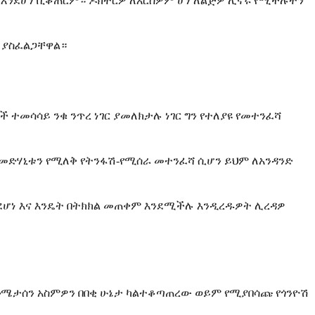
 እንደሆነ ቢቆጠርም። ዶክተርዎ ለእርስዎም ሆነ ለልጅዎ ሊኖሩ የሚችሉትን
 ያስፈልጋቸዋል።
 ተመሳሳይ ንቁ ንጥረ ነገር ያመለክታሉ ነገር ግን የተለያዩ የመተንፈሻ
 መድሃኒቱን የሚለቅ የትንፋሽ-የሚሰራ መተንፈሻ ሲሆን ይህም ለአንዳንድ
ደሆነ እና እንዴት በትክክል መጠቀም እንደሚችሉ እንዲረዱዎት ሊረዳዎ
ክሎሜታሰን አስምዎን በበቂ ሁኔታ ካልተቆጣጠረው ወይም የሚያበሳጩ የጎንዮሽ