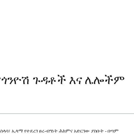
የጎንዮሽ ጉዳቶች እና ሌሎችም
ላሳ፣ ኢላማ የተደረገ ፀረ-ብግነት ሕክምና አድርገው ያስቡት - በጣም