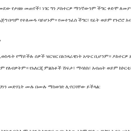
ለመደው የታዘዙ መጠኖች፣ ነገር ግን ዶክተርዎ ማንኛውንም ችግር ቀድሞ ለመ
ኳን እጅግ በጣም የተለመዱ ባይሆኑም። የመተንፈስ ችግር፣ የፊት ወይም የጉሮሮ
?
ስዱት የማይችሉ ሰዎች ዝርዝር በአንጻራዊነት አጭር ቢሆንም። ዶክተርዎ ይ
ም የለብዎትም። የአለርጂ ምልክቶች ሽፍታ፣ ማሳከክ፣ እብጠት ወይም ከኮር
ህንን መድሃኒት ሙሉ በሙሉ ማስወገድ ሊኖርባቸው ይችላል: