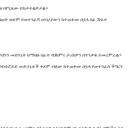
ያዝ በየጊዜው ይከታተልዎታል።
 እብጠት ወይም የመተንፈሻ መሳሪያውን ከተጠቀሙ በኋላ ሰፊ ሽፍታ
ህንን መድሃኒት ከማዘዙ በፊት የህክምና ታሪክዎን በጥንቃቄ ይመረምራል።
ቲኮስቴሮይድ መድኃኒቶች ቀደም ብለው ከተጠቀሙ በኋላ የመተንፈስ ችግርን