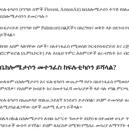
ፍሉቲካሶን (የንግድ ስሞች Flovent, ArmonAir) ከቤክሎሜታሰን ትንሽ
ቤክሎሜታሰንን ይመርጣሉ።
ቡዴሶናይድ (የንግድ ስም Pulmicort) በልጆችና በእርግዝና ወቅት ላይ በደን
ይችላል።
ከባድ አስም ላለባቸው ሰዎች፣ በአተነፋፈስ የሚወሰድ ኮርቲኮስቴሮይድ እና ረ
ፎርሞቴሮል (ሲምቢኮርት) ያሉ እነዚህ ጥምር ሕክምናዎች ፀረ-ብግነት እና 
ቤክሎሜታሶን መተንፈስ ከፍሉቲካሶን ይሻላል?
ሁለቱም ቤክሎሜታሶን እና ፍሉቲካሶን ውጤታማ የሆኑ በአተነፋፈስ የሚወሰዱ
ምላሽዎ፣ የአስምዎ ክብደት እና በመተንፈሻ መሳሪያዎች ላይ ባሉ የግል ምርጫ
ፍሉቲካሶን በአጠቃላይ የበለጠ ኃይለኛ እንደሆነ ይታሰባል፣ ይህም ተመሳሳይ 
ለሚያስፈልጋቸው ሰዎች ጠቃሚ ሊሆን ይችላል።
በሌላ በኩል ቤክሎሜታሶን ለብዙ አሥርተ ዓመታት ደህንነቱ በተጠበቀ ሁኔታ ጥ
ዓይነቶች ውስጥ ይገኛል፣ ይህም ለእርስዎ በሚገባ የሚሰራ መሳሪያ ለማግኘ