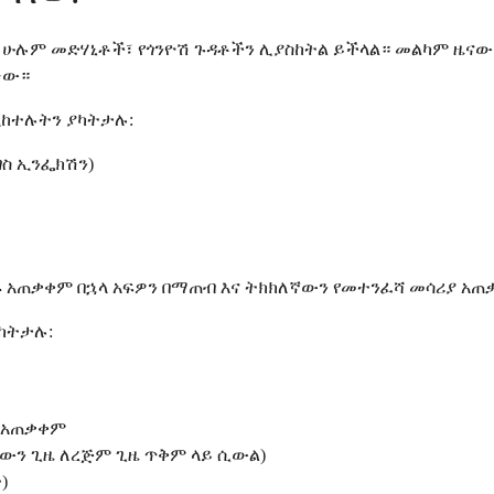
ደ ሁሉም መድሃኒቶች፣ የጎንዮሽ ጉዳቶችን ሊያስከትል ይችላል። መልካም ዜናው
ነው።
ሚከተሉትን ያካትታሉ:
ስ ኢንፌክሽን)
ንዱ አጠቃቀም በኋላ አፍዎን በማጠብ እና ትክክለኛውን የመተንፈሻ መሳሪያ አ
ያካትታሉ:
ው አጠቃቀም
ዙውን ጊዜ ለረጅም ጊዜ ጥቅም ላይ ሲውል)
)