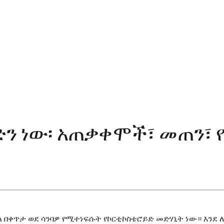
ን ነው፡ አጠቃቀሞች፣ መጠን፣ 
በቀጥታ ወደ ሳንባዎ የሚተነፍሱት የኮርቲኮስቴሮይድ መድሃኒት ነው። እንደ ለስ