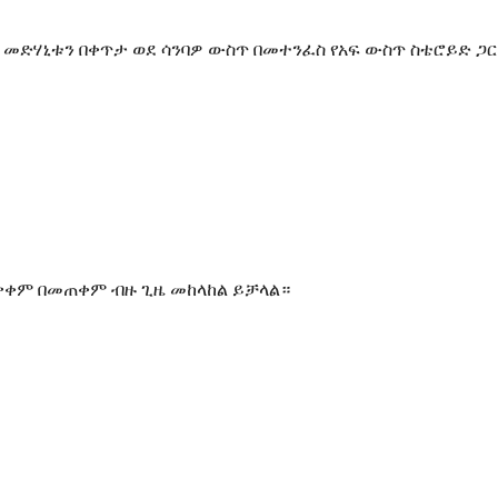
 መድሃኒቱን በቀጥታ ወደ ሳንባዎ ውስጥ በመተንፈስ የአፍ ውስጥ ስቴሮይድ ጋር
ጠቃቀም በመጠቀም ብዙ ጊዜ መከላከል ይቻላል።