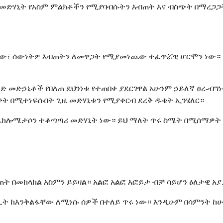
 መድሃኒት የአስም ምልክቶችን የሚያባብሱትን እብጠት እና ብስጭት በማረጋጋ
ው፣ ሰውነትዎ እብጠትን ለመዋጋት የሚያመነጨው ተፈጥሯዊ ሆርሞን ነው። ይ
ድ መድኃኒቶች የበለጠ ደህንነቱ የተጠበቀ ያደርገዋል አሁንም ኃይለኛ ፀረ-ብግ
ልቀት በሚተነፍሱበት ጊዜ መድሃኒቱን የሚያቀርብ ደረቅ ዱቄት ኢንሄለር።
 ቤክሎሜታሶን ተቆጣጣሪ መድሃኒት ነው። ይህ ማለት ጥሩ ስሜት በሚሰማዎት
ት በመከላከል አስምን ይይዛል። አልፎ አልፎ እፎይታ ብቻ ሳይሆን ዕለታዊ አ
ት ከእንቅልፋቸው ለሚነሱ ሰዎች በተለይ ጥሩ ነው። እንዲሁም በሳምንት ከሁለ