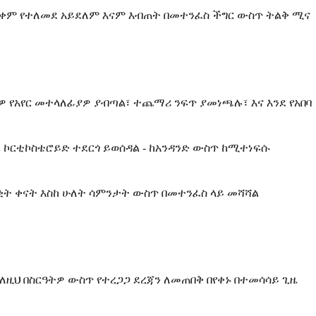
ጠቃቀም የተለመደ አይደለም እናም እብጠት በመተንፈስ ችግር ውስጥ ትልቅ ሚና
የአየር መተላለፊያዎ ያብጣል፣ ተጨማሪ ንፍጥ ያመነጫሉ፣ እና እንደ የአበባ
ራ ኮርቲኮስቴሮይድ ተደርጎ ይወሰዳል - ከአንዳንድ ውስጥ ከሚተነፍሱ
ቂት ቀናት እስከ ሁለት ሳምንታት ውስጥ በመተንፈስ ላይ መሻሻል
ለዚህ በስርዓትዎ ውስጥ የተረጋጋ ደረጃን ለመጠበቅ በየቀኑ በተመሳሳይ ጊዜ