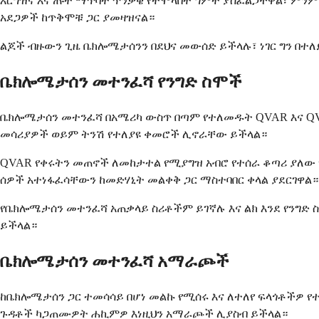
እርግዝና እና ጡት ማጥባት ጥንቃቄ የተሞላበት ግምት ያስፈልጋቸዋል፣ ምንም
አደጋዎች ከጥቅሞቹ ጋር ያመዛዝናል።
ልጆች ብዙውን ጊዜ ቤክሎሜታሰንን በደህና መውሰድ ይችላሉ፣ ነገር ግን በተ
ቤክሎሜታሰን መተንፈሻ የንግድ ስሞች
ቤክሎሜታሰን መተንፈሻ በአሜሪካ ውስጥ በጣም የተለመዱት QVAR እና QVAR 
መሳሪያዎች ወይም ትንሽ የተለያዩ ቀመሮች ሊኖራቸው ይችላል።
QVAR የቀሩትን መጠኖች ለመከታተል የሚያግዝ አብሮ የተሰራ ቆጣሪ ያለው 
ሰዎች አተነፋፈሳቸውን ከመድሃኒት መልቀቅ ጋር ማስተባበር ቀላል ያደርገዋል።
የቤክሎሜታሰን መተንፈሻ አጠቃላይ ስሪቶችም ይገኛሉ እና ልክ እንደ የንግድ
ይችላል።
ቤክሎሜታሰን መተንፈሻ አማራጮች
ከቤክሎሜታሰን ጋር ተመሳሳይ በሆነ መልኩ የሚሰሩ እና ለተለየ ፍላጎቶችዎ
ጉዳቶች ካጋጠሙዎት ሐኪምዎ እነዚህን አማራጮች ሊያስብ ይችላል።