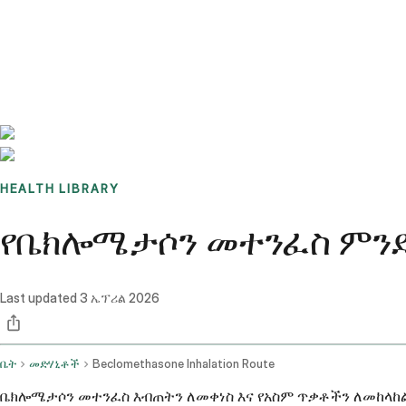
Benchmarks
Stories
FAQ
Sign up / Log in
HEALTH LIBRARY
የቤክሎሜታሶን መተንፈስ ምንድ
Last updated
3 ኤፕሪል 2026
ቤት
መድሃኒቶች
Beclomethasone Inhalation Route
ቤክሎሜታሶን መተንፈስ እብጠትን ለመቀነስ እና የአስም ጥቃቶችን ለመከላከል 