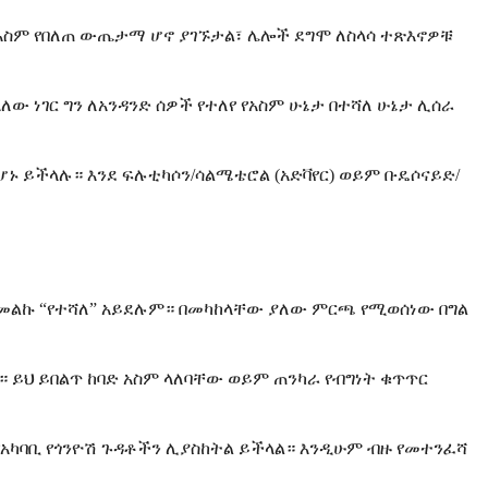
ባድ አስም የበለጠ ውጤታማ ሆኖ ያገኙታል፣ ሌሎች ደግሞ ለስላሳ ተጽእኖዎቹ
ለው ነገር ግን ለአንዳንድ ሰዎች የተለየ የአስም ሁኔታ በተሻለ ሁኔታ ሊሰራ
ኑ ይችላሉ። እንደ ፍሉቲካሶን/ሳልሜቴሮል (አድቫየር) ወይም ቡዴሶናይድ/
 መልኩ “የተሻለ” አይደሉም። በመካከላቸው ያለው ምርጫ የሚወሰነው በግል
 ይህ ይበልጥ ከባድ አስም ላለባቸው ወይም ጠንካራ የብግነት ቁጥጥር
የአካባቢ የጎንዮሽ ጉዳቶችን ሊያስከትል ይችላል። እንዲሁም ብዙ የመተንፈሻ