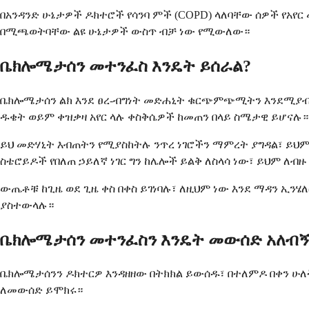
በአንዳንድ ሁኔታዎች ዶክተሮች የሳንባ ምች (COPD) ላለባቸው ሰዎች የአ
በሚጫወትባቸው ልዩ ሁኔታዎች ውስጥ ብቻ ነው የሚውለው።
ቤክሎሜታሰን መተንፈስ እንዴት ይሰራል?
ቤክሎሜታሰን ልክ እንደ ፀረ-ብግነት መድሐኒት ቁርጭምጭሚትን እንደሚያብጥ 
ዱቄት ወይም ቀዝቃዛ አየር ላሉ ቀስቅሴዎች ከመጠን በላይ ስሜታዊ ይሆናሉ።
ይህ መድሃኒት እብጠትን የሚያስከትሉ ንጥረ ነገሮችን ማምረት ያግዳል፣ ይህም
ስቴሮይዶች የበለጠ ኃይለኛ ነገር ግን ከሌሎች ይልቅ ለስላሳ ነው፣ ይህም ለብ
ውጤቶቹ ከጊዜ ወደ ጊዜ ቀስ በቀስ ይገነባሉ፣ ለዚህም ነው እንደ ማዳን ኢን
ያስተውላሉ።
ቤክሎሜታሰን መተንፈስን እንዴት መውሰድ አለብኝ
ቤክሎሜታሰንን ዶክተርዎ እንዳዘዘው በትክክል ይውሰዱ፣ በተለምዶ በቀን ሁለት 
ለመውሰድ ይሞክሩ።