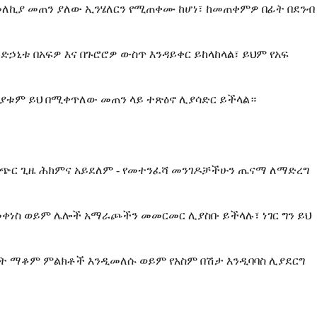
የመለኪያ መጠን ያለው ኢንሄለርን የሚጠቀሙ ከሆነ፣ ከመጠቀምዎ በፊት በደንብ
ኒቱ በአፍዎ እና በጉሮሮዎ ውስጥ እንዳይቀር ይከላከላል፣ ይህም የአፍ
ንያቱም ይህ በሚቀጥለው መጠን ላይ ተጽዕኖ ሊያሳድር ይችላል።
ጭር ጊዜ ሕክምና አይደለም - የመተንፈሻ መንገዶቻችሁን ጤናማ ለማድረግ
መቀነስ ወይም ሌሎች አማራጮችን መመርመር ሊያስቡ ይችላሉ፣ ነገር ግን ይህ
ት ማቆም ምልክቶች እንዲመለሱ ወይም የአስም በሽታ እንዲባባስ ሊያደርግ