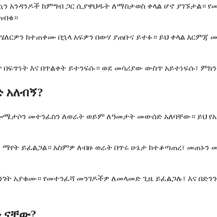
ኳን አንዳንዶች ከምግብ ጋር ሲያዋህዱት ለማስታወስ ቀላል ሆኖ ያገኙታል። 
ጠብቁ።
ዎን ከተጠቀሙ በኋላ አፍዎን በውሃ ያጠቡና ይተፉ። ይህ ቀላል እርምጃ መድኃ
ጥ በፍጥነት እና በጥልቀት ይተንፍሱ። ወደ መሳሪያው ውስጥ አይተነፍሱ፣ ምክ
 አለብኝ?
ሎሜታሶን መተንፈስን ለወራት ወይም ለዓመታት መውሰድ አለባቸው። ይህ የአ
 ማየት ይፈልጋል። አስምዎ ለብዙ ወራት በጥሩ ሁኔታ ከተቆጣጠረ፣ መጠኑን 
ት አያቁሙ። የመተንፈሻ መንገዶችዎ ለመላመድ ጊዜ ይፈልጋሉ፣ እና በድንገ
ን ናቸው?