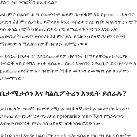
ያሉ፣ ቀይ ንጣፎችን ይፈጥራል።
ሐኪምዎ በራስዎ ቆዳ፣ በሰውነትዎ ወይም በሁለቱም ላይ የ psoriasis ካለብዎ
ይህንን ሕክምና ሊመክር ይችላል። እንደ መሰረታዊ እርጥበት አዘል ንጥረ ነገሮች
ካሉ ቀላል ነገሮች የበለጠ ጠንካራ ነገር ለሚፈልጉ ነገር ግን እንደ አፍ
መድሃኒቶች ወይም የብርሃን ሕክምና ያሉ ይበልጥ ኃይለኛ ሕክምናዎችን
ማስወገድ ለሚፈልጉ ሰዎች በተለይ ጠቃሚ ነው።
መድሃኒቱ በንቃት በማይሰራጩ ወይም በፍጥነት በማይለዋወጡ በተረጋጉ
ንጣፎች ላይ በተሻለ ሁኔታ ይሰራል። የጤና አጠባበቅ አቅራቢዎ ይህ ጥምረት ለ
psoriasis አይነትዎ እና ክብደትዎ ትክክል መሆኑን ለመወሰን ልዩ ሁኔታዎን
ይገመግማል።
ቤታሜታሶን እና ካልሲፖትሪን እንዴት ይሰራሉ?
ይህ በሁለት ተጓዳኝ ዘዴዎች የሚሰራ መካከለኛ ጠንካራ መድሃኒት እንደሆነ
ይቆጠራል። የቤታሜታሶን አካል የ psoriasis ምልክቶችዎን የሚነዳውን
እብጠት በፍጥነት የሚቀንስ ኃይለኛ ኮርቲኮስቴሮይድ ነው።
ይህ በእንዲህ እንዳለ ካልሲፖትሪን ቀስ ብሎ ይሰራል ነገር ግን የቆዳ ሴሎችዎ