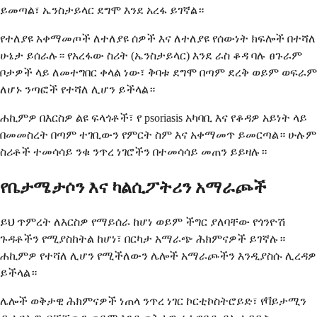
ይመጣል፣ ኤንስታይላር ደግሞ እንደ አረፋ ይገኛል።
የተለያዩ አቀማመጦች ለተለያዩ ሰዎች እና ለተለያዩ የሰውነት ክፍሎች በተሻለ
ሁኔታ ይሰራሉ። የአረፋው ስሪት (ኤንስታይላር) እንደ ራስ ቆዳ ባሉ ፀጉራም
ቦታዎች ላይ ለመተግበር ቀላል ነው፣ ቅባቱ ደግሞ በጣም ደረቅ ወይም ወፍራም
ለሆኑ ንጣፎች የተሻለ ሊሆን ይችላል።
ሐኪምዎ በእርስዎ ልዩ ፍላጎቶች፣ የ psoriasis አካባቢ እና የቆዳዎ አይነት ላይ
በመመስረት በጣም ተገቢውን የምርት ስም እና አቀማመጥ ይመርጣል። ሁሉም
ስሪቶች ተመሳሳይ ንቁ ንጥረ ነገሮችን በተመሳሳይ መጠን ይይዛሉ።
የቤታሜታሶን እና ካልሲፖትሪን አማራጮች
ይህ ጥምረት ለእርስዎ የማይሰራ ከሆነ ወይም ችግር ያለባቸው የጎንዮሽ
ጉዳቶችን የሚያስከትል ከሆነ፣ በርካታ አማራጭ ሕክምናዎች ይገኛሉ።
ሐኪምዎ የተሻለ ሊሆን የሚችለውን ሌሎች አማራጮችን እንዲያስሱ ሊረዳዎ
ይችላል።
ሌሎች ወቅታዊ ሕክምናዎች ነጠላ ንጥረ ነገር ኮርቲኮስትሮይድ፣ የቫይታሚን