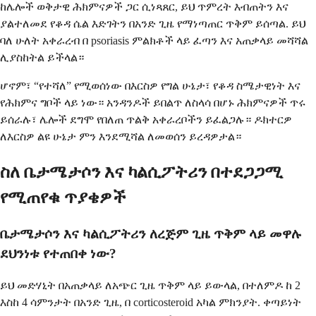
ከሌሎች ወቅታዊ ሕክምናዎች ጋር ሲነጻጸር, ይህ ጥምረት እብጠትን እና
ያልተለመደ የቆዳ ሴል እድገትን በአንድ ጊዜ የማነጣጠር ጥቅም ይሰጣል. ይህ
ባለ ሁለት አቀራረብ በ psoriasis ምልክቶች ላይ ፈጣን እና አጠቃላይ መሻሻል
ሊያስከትል ይችላል።
ሆኖም፣ “የተሻለ” የሚወሰነው በእርስዎ የግል ሁኔታ፣ የቆዳ ስሜታዊነት እና
የሕክምና ግቦች ላይ ነው። አንዳንዶች ይበልጥ ለስላሳ በሆኑ ሕክምናዎች ጥሩ
ይሰራሉ፣ ሌሎች ደግሞ የበለጠ ጥልቅ አቀራረቦችን ይፈልጋሉ። ዶክተርዎ
ለእርስዎ ልዩ ሁኔታ ምን እንደሚሻል ለመወሰን ይረዳዎታል።
ስለ ቤታሜታሶን እና ካልሲፖትሪን በተደጋጋሚ
የሚጠየቁ ጥያቄዎች
ቤታሜታሶን እና ካልሲፖትሪን ለረጅም ጊዜ ጥቅም ላይ መዋሉ
ደህንነቱ የተጠበቀ ነው?
ይህ መድሃኒት በአጠቃላይ ለአጭር ጊዜ ጥቅም ላይ ይውላል, በተለምዶ ከ 2
እስከ 4 ሳምንታት በአንድ ጊዜ, በ corticosteroid አካል ምክንያት. ቀጣይነት