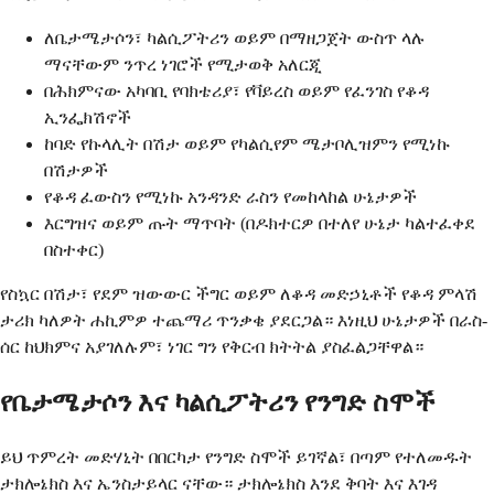
ለቤታሜታሶን፣ ካልሲፖትሪን ወይም በማዘጋጀት ውስጥ ላሉ
ማናቸውም ንጥረ ነገሮች የሚታወቅ አለርጂ
በሕክምናው አካባቢ የባክቴሪያ፣ የቫይረስ ወይም የፈንገስ የቆዳ
ኢንፌክሽኖች
ከባድ የኩላሊት በሽታ ወይም የካልሲየም ሜታቦሊዝምን የሚነኩ
በሽታዎች
የቆዳ ፈውስን የሚነኩ አንዳንድ ራስን የመከላከል ሁኔታዎች
እርግዝና ወይም ጡት ማጥባት (በዶክተርዎ በተለየ ሁኔታ ካልተፈቀደ
በስተቀር)
የስኳር በሽታ፣ የደም ዝውውር ችግር ወይም ለቆዳ መድኃኒቶች የቆዳ ምላሽ
ታሪክ ካለዎት ሐኪምዎ ተጨማሪ ጥንቃቄ ያደርጋል። እነዚህ ሁኔታዎች በራስ-
ሰር ከህክምና አያገለሉም፣ ነገር ግን የቅርብ ክትትል ያስፈልጋቸዋል።
የቤታሜታሶን እና ካልሲፖትሪን የንግድ ስሞች
ይህ ጥምረት መድሃኒት በበርካታ የንግድ ስሞች ይገኛል፣ በጣም የተለመዱት
ታክሎኔክስ እና ኤንስታይላር ናቸው። ታክሎኔክስ እንደ ቅባት እና እገዳ