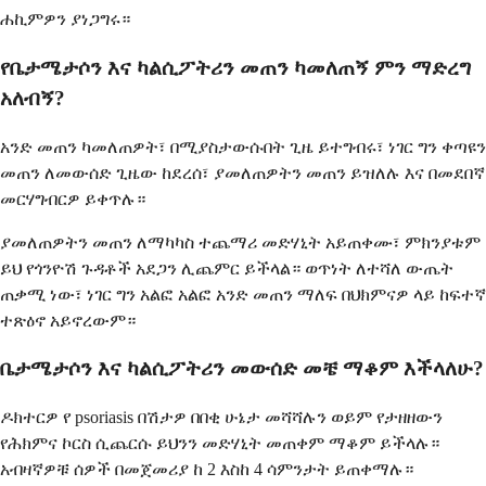
ሐኪምዎን ያነጋግሩ።
የቤታሜታሶን እና ካልሲፖትሪን መጠን ካመለጠኝ ምን ማድረግ
አለብኝ?
አንድ መጠን ካመለጠዎት፣ በሚያስታውሱበት ጊዜ ይተግብሩ፣ ነገር ግን ቀጣዩን
መጠን ለመውሰድ ጊዜው ከደረሰ፣ ያመለጠዎትን መጠን ይዝለሉ እና በመደበኛ
መርሃግብርዎ ይቀጥሉ።
ያመለጠዎትን መጠን ለማካካስ ተጨማሪ መድሃኒት አይጠቀሙ፣ ምክንያቱም
ይህ የጎንዮሽ ጉዳቶች አደጋን ሊጨምር ይችላል። ወጥነት ለተሻለ ውጤት
ጠቃሚ ነው፣ ነገር ግን አልፎ አልፎ አንድ መጠን ማለፍ በህክምናዎ ላይ ከፍተኛ
ተጽዕኖ አይኖረውም።
ቤታሜታሶን እና ካልሲፖትሪን መውሰድ መቼ ማቆም እችላለሁ?
ዶክተርዎ የ psoriasis በሽታዎ በበቂ ሁኔታ መሻሻሉን ወይም የታዘዘውን
የሕክምና ኮርስ ሲጨርሱ ይህንን መድሃኒት መጠቀም ማቆም ይችላሉ።
አብዛኛዎቹ ሰዎች በመጀመሪያ ከ 2 እስከ 4 ሳምንታት ይጠቀማሉ።