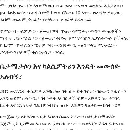
ምን ያህል በፍጥነት እንደሚባዙ በመቆጣጠር ዋናውን መንስኤ ይፈታል። በ
psoriasis ውስጥ የቆዳ ሴሎች ከመደበኛው በ 10 እጥፍ በፍጥነት ያድጋሉ,
ይህም ወፍራም, ቅርፊት ያላቸውን ንጣፎች ይፈጥራል.
ጥምረቱ በተለምዶ በመጀመሪያዎቹ ጥቂት ሳምንታት ውስጥ ውጤቶችን
ማሳየት ይጀምራል። በመጀመሪያ ቀይነት እና ማሳከክን ሊያስተውሉ ይችላሉ,
ከዚያም የቆዳ ሴል ምርትዎ ወደ መደበኛው ሲመለስ ወፍራም, ቅርፊት
ያላቸውን ቦታዎች ቀስ በቀስ ይቀንሳል.
ቤታሜታሶን እና ካልሲፖትሪን እንዴት መውሰድ
አለብኝ?
ይህን መድሃኒት ሐኪምዎ እንዳዘዘው በትክክል ይተግብሩ፣ ብዙውን ጊዜ በቀን
አንድ ወይም ሁለት ጊዜ በተጎዱት አካባቢዎች ብቻ። እጅዎን ከመተግበሩ
በፊት እና በኋላ ሁል ጊዜ በደንብ ይታጠቡ፣ እጅዎን ካልታከሙ በስተቀር።
በመጀመሪያ የተጎዳውን ቦታ ለስላሳ ሳሙና እና ውሃ በቀስታ በማጽዳት
ይጀምሩ, ከዚያም ሙሉ በሙሉ ያድርቁ. ቀጭን የመድሃኒት ሽፋን ይተግብሩ