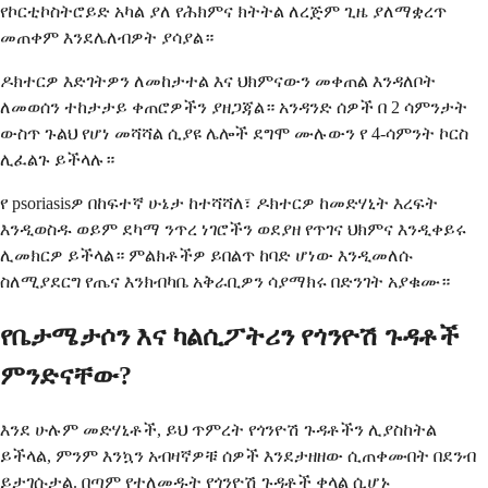
የኮርቲኮስትሮይድ አካል ያለ የሕክምና ክትትል ለረጅም ጊዜ ያለማቋረጥ
መጠቀም እንደሌለብዎት ያሳያል።
ዶክተርዎ እድገትዎን ለመከታተል እና ህክምናውን መቀጠል እንዳለቦት
ለመወሰን ተከታታይ ቀጠሮዎችን ያዘጋጃል። አንዳንድ ሰዎች በ 2 ሳምንታት
ውስጥ ጉልህ የሆነ መሻሻል ሲያዩ ሌሎች ደግሞ ሙሉውን የ 4-ሳምንት ኮርስ
ሊፈልጉ ይችላሉ።
የ psoriasisዎ በከፍተኛ ሁኔታ ከተሻሻለ፣ ዶክተርዎ ከመድሃኒት እረፍት
እንዲወስዱ ወይም ደካማ ንጥረ ነገሮችን ወደያዘ የጥገና ህክምና እንዲቀይሩ
ሊመክርዎ ይችላል። ምልክቶችዎ ይበልጥ ከባድ ሆነው እንዲመለሱ
ስለሚያደርግ የጤና እንክብካቤ አቅራቢዎን ሳያማክሩ በድንገት አያቁሙ።
የቤታሜታሶን እና ካልሲፖትሪን የጎንዮሽ ጉዳቶች
ምንድናቸው?
እንደ ሁሉም መድሃኒቶች, ይህ ጥምረት የጎንዮሽ ጉዳቶችን ሊያስከትል
ይችላል, ምንም እንኳን አብዛኛዎቹ ሰዎች እንደታዘዘው ሲጠቀሙበት በደንብ
ይታገሱታል. በጣም የተለመዱት የጎንዮሽ ጉዳቶች ቀላል ሲሆኑ