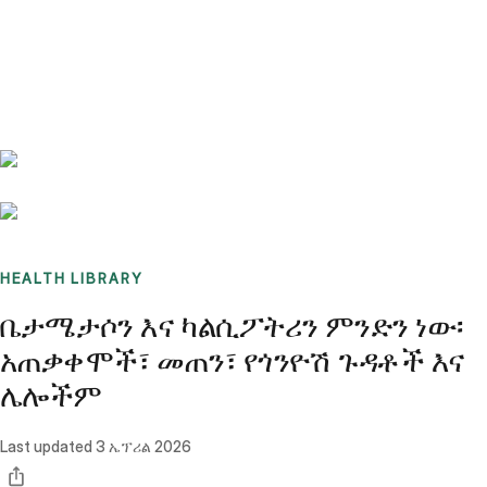
Benchmarks
Stories
FAQ
Sign up / Log in
HEALTH LIBRARY
ቤታሜታሶን እና ካልሲፖትሪን ምንድን ነው፡
አጠቃቀሞች፣ መጠን፣ የጎንዮሽ ጉዳቶች እና
ሌሎችም
Last updated
3 ኤፕሪል 2026