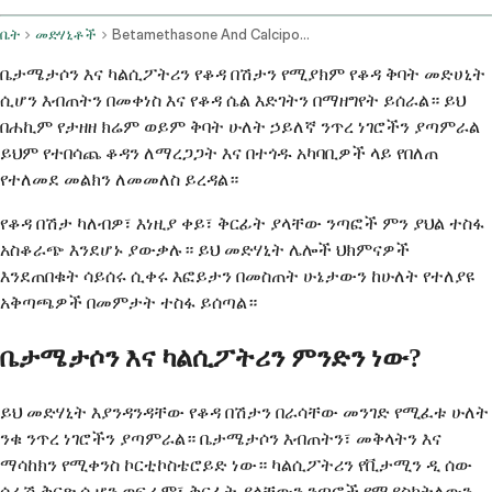
ቤት
መድሃኒቶች
Betamethasone And Calcipotriene Topical Application Route
ቤታሜታሶን እና ካልሲፖትሪን የቆዳ በሽታን የሚያክም የቆዳ ቅባት መድሀኒት
ሲሆን እብጠትን በመቀነስ እና የቆዳ ሴል እድገትን በማዘግየት ይሰራል። ይህ
በሐኪም የታዘዘ ክሬም ወይም ቅባት ሁለት ኃይለኛ ንጥረ ነገሮችን ያጣምራል
ይህም የተበሳጨ ቆዳን ለማረጋጋት እና በተጎዱ አካባቢዎች ላይ የበለጠ
የተለመደ መልክን ለመመለስ ይረዳል።
የቆዳ በሽታ ካለብዎ፣ እነዚያ ቀይ፣ ቅርፊት ያላቸው ንጣፎች ምን ያህል ተስፋ
አስቆራጭ እንደሆኑ ያውቃሉ። ይህ መድሃኒት ሌሎች ህክምናዎች
እንደጠበቁት ሳይሰሩ ሲቀሩ እፎይታን በመስጠት ሁኔታውን ከሁለት የተለያዩ
አቅጣጫዎች በመምታት ተስፋ ይሰጣል።
ቤታሜታሶን እና ካልሲፖትሪን ምንድን ነው?
ይህ መድሃኒት እያንዳንዳቸው የቆዳ በሽታን በራሳቸው መንገድ የሚፈቱ ሁለት
ንቁ ንጥረ ነገሮችን ያጣምራል። ቤታሜታሶን እብጠትን፣ መቅላትን እና
ማሳከክን የሚቀንስ ኮርቲኮስቴሮይድ ነው። ካልሲፖትሪን የቪታሚን ዲ ሰው
ሰራሽ ቅርጽ ሲሆን ወፍራም፣ ቅርፊት ያላቸውን ንጣፎች የሚያስከትለውን