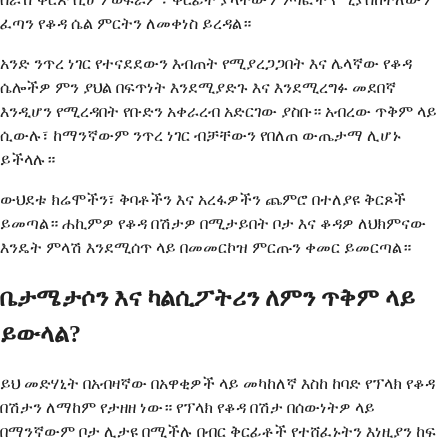
ፈጣን የቆዳ ሴል ምርትን ለመቀነስ ይረዳል።
አንድ ንጥረ ነገር የተናደደውን እብጠት የሚያረጋጋበት እና ሌላኛው የቆዳ
ሴሎችዎ ምን ያህል በፍጥነት እንደሚያድጉ እና እንደሚረግፉ መደበኛ
እንዲሆን የሚረዳበት የቡድን አቀራረብ አድርገው ያስቡ። አብረው ጥቅም ላይ
ሲውሉ፣ ከማንኛውም ንጥረ ነገር ብቻቸውን የበለጠ ውጤታማ ሊሆኑ
ይችላሉ።
ውህደቱ ክሬሞችን፣ ቅባቶችን እና አረፋዎችን ጨምሮ በተለያዩ ቅርጾች
ይመጣል። ሐኪምዎ የቆዳ በሽታዎ በሚታይበት ቦታ እና ቆዳዎ ለህክምናው
እንዴት ምላሽ እንደሚሰጥ ላይ በመመርኮዝ ምርጡን ቀመር ይመርጣል።
ቤታሜታሶን እና ካልሲፖትሪን ለምን ጥቅም ላይ
ይውላል?
ይህ መድሃኒት በአብዛኛው በአዋቂዎች ላይ መካከለኛ እስከ ከባድ የፕላክ የቆዳ
በሽታን ለማከም የታዘዘ ነው። የፕላክ የቆዳ በሽታ በሰውነትዎ ላይ
በማንኛውም ቦታ ሊታዩ በሚችሉ በብር ቅርፊቶች የተሸፈኑትን እነዚያን ከፍ