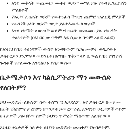
እንደ መቅላት መጨመር፣ ሙቀት ወይም መግል ያሉ የቆዳ ኢንፌክሽን
ምልክቶች
ሽፍታ፣ እብጠት ወይም የመተንፈስ ችግርን ጨምሮ የአለርጂ ምላሾች
የቆዳ ሸካራነት ወይም ገጽታ ያልተለመዱ ለውጦች
እንደ የስሜት ለውጦች ወይም የክብደት መጨመር ያሉ የስርዓት
ተፅዕኖዎች (በአካባቢው ጥቅም ላይ ሲውል በጣም አልፎ አልፎ)
ከእነዚህ ከባድ ተፅዕኖዎች ውስጥ አንዳቸውም ካጋጠሙዎት ወዲያውኑ
ዶክተርዎን ያነጋግሩ። መድሃኒቱ በአግባቡ ጥቅም ላይ ሲውል ከባድ የጎንዮሽ
ጉዳቶች የተለመዱ እንዳልሆኑ ያስታውሱ።
ቤታሜታሶን እና ካልሲፖትሪን ማን መውሰድ
የለበትም?
ይህ መድሃኒት ለሁሉም ሰው ተስማሚ አይደለም, እና ዶክተርዎ ከመሾሙ
በፊት የሕክምና ታሪክዎን በጥንቃቄ ይመረምራል. አንዳንድ ሁኔታዎች ወይም
ሁኔታዎች ያሉባቸው ሰዎች ይህንን ጥምረት ማስወገድ አለባቸው።
እነዚህ ሁኔታዎች ካሉዎት ይህንን መድሃኒት መጠቀም የለብዎትም: