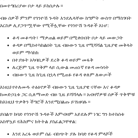
በመተግበሪያው ቦታ ላይ ይከሰታሉ።
ብዙ ሰዎች ምንም የጎንዮሽ ጉዳት እንደሌላቸው ከግምት ውስጥ በማስገባት
እርስዎ ሊያጋጥሟቸው የሚችሏቸው የጎንዮሽ ጉዳቶች እነሆ:
ቆዳ መቆጣት፣ ማቃጠል ወይም በሚቀቡበት ቦታ ላይ መውጋት
ቆዳዎ በሚስተካከልበት ጊዜ ብዙውን ጊዜ የሚሻሻል ጊዜያዊ መቅላት
ወይም ማሳከክ
በተያዙት አካባቢዎች ደረቅ ቆዳ ወይም መፋቅ
ለረጅም ጊዜ ጥቅም ላይ ሲውል መጠነኛ የቆዳ መሳሳት
ብዙውን ጊዜ ከጊዜ በኋላ የሚጠፉ የቆዳ ቀለም ለውጦች
እነዚህ የተለመዱ ተፅዕኖዎች ብዙውን ጊዜ ጊዜያዊ ናቸው እና ቆዳዎ
ከመድኃኒቱ ጋር ሲለማመድ ብዙ ጊዜ ይሻሻላሉ። አብዛኛዎቹ ሰዎች ጥቅሞቹ
ከእነዚህ ጥቃቅን ችግሮች እንደሚበልጡ ይገነዘባሉ።
ይበልጥ ከባድ የጎንዮሽ ጉዳቶች እምብዛም አይደሉም ነገር ግን ከተከሰቱ
አስቸኳይ የሕክምና ክትትል ያስፈልጋቸዋል:
እንደ አረፋ ወይም ሰፊ ብስጭት ያሉ ከባድ የቆዳ ምላሾች