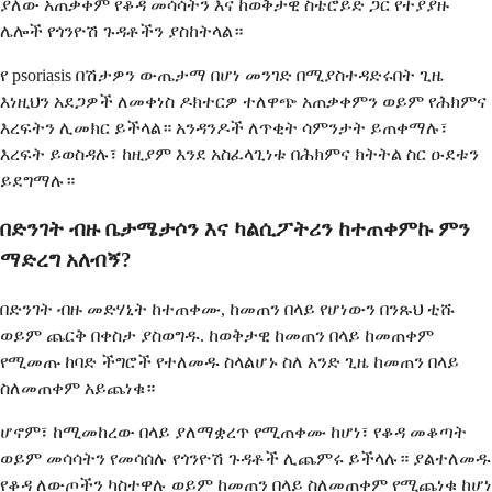
ያለው አጠቃቀም የቆዳ መሳሳትን እና ከወቅታዊ ስቴሮይድ ጋር የተያያዙ
ሌሎች የጎንዮሽ ጉዳቶችን ያስከትላል።
የ psoriasis በሽታዎን ውጤታማ በሆነ መንገድ በሚያስተዳድሩበት ጊዜ
እነዚህን አደጋዎች ለመቀነስ ዶክተርዎ ተለዋጭ አጠቃቀምን ወይም የሕክምና
እረፍትን ሊመክር ይችላል። አንዳንዶች ለጥቂት ሳምንታት ይጠቀማሉ፣
እረፍት ይወስዳሉ፣ ከዚያም እንደ አስፈላጊነቱ በሕክምና ክትትል ስር ዑደቱን
ይደግማሉ።
በድንገት ብዙ ቤታሜታሶን እና ካልሲፖትሪን ከተጠቀምኩ ምን
ማድረግ አለብኝ?
በድንገት ብዙ መድሃኒት ከተጠቀሙ, ከመጠን በላይ የሆነውን በንጹህ ቲሹ
ወይም ጨርቅ በቀስታ ያስወግዱ. ከወቅታዊ ከመጠን በላይ ከመጠቀም
የሚመጡ ከባድ ችግሮች የተለመዱ ስላልሆኑ ስለ አንድ ጊዜ ከመጠን በላይ
ስለመጠቀም አይጨነቁ።
ሆኖም፣ ከሚመከረው በላይ ያለማቋረጥ የሚጠቀሙ ከሆነ፣ የቆዳ መቆጣት
ወይም መሳሳትን የመሳሰሉ የጎንዮሽ ጉዳቶች ሊጨምሩ ይችላሉ። ያልተለመዱ
የቆዳ ለውጦችን ካስተዋሉ ወይም ከመጠን በላይ ስለመጠቀም የሚጨነቁ ከሆነ