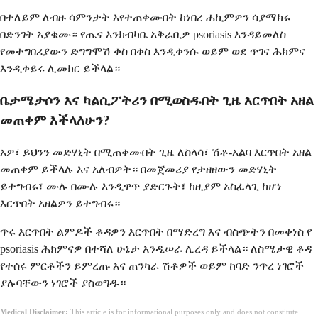
በተለይም ለብዙ ሳምንታት እየተጠቀሙበት ከነበረ ሐኪምዎን ሳያማክሩ
በድንገት አያቁሙ። የጤና እንክብካቤ አቅራቢዎ psoriasis እንዳይመለስ
የመተግበሪያውን ድግግሞሽ ቀስ በቀስ እንዲቀንሱ ወይም ወደ ጥገና ሕክምና
እንዲቀይሩ ሊመክር ይችላል።
ቤታሜታሶን እና ካልሲፖትሪን በሚወስዱበት ጊዜ እርጥበት አዘል
መጠቀም እችላለሁን?
አዎ፣ ይህንን መድሃኒት በሚጠቀሙበት ጊዜ ለስላሳ፣ ሽቶ-አልባ እርጥበት አዘል
መጠቀም ይችላሉ እና አለብዎት። በመጀመሪያ የታዘዘውን መድሃኒት
ይተግብሩ፣ ሙሉ በሙሉ እንዲዋጥ ያድርጉት፣ ከዚያም አስፈላጊ ከሆነ
እርጥበት አዘልዎን ይተግብሩ።
ጥሩ እርጥበት ልምዶች ቆዳዎን እርጥበት በማድረግ እና ብስጭትን በመቀነስ የ
psoriasis ሕክምናዎ በተሻለ ሁኔታ እንዲሠራ ሊረዳ ይችላል። ለስሜታዊ ቆዳ
የተሰሩ ምርቶችን ይምረጡ እና ጠንካራ ሽቶዎች ወይም ከባድ ንጥረ ነገሮች
ያሉባቸውን ነገሮች ያስወግዱ።
Medical Disclaimer:
This article is for informational purposes only and does not constitute