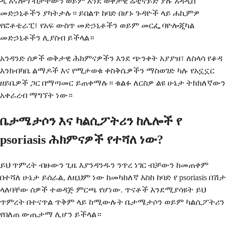
ዲ አናሎግ ብቻቸውን ወይም እንደ ወቅታዊ ሬቲኖይድ ያሉ አዳዲስ
መድኃኒቶችን ያካትታሉ። ይበልጥ ከባድ በሆኑ ጉዳዮች ላይ ሐኪምዎ
የፎቶቴራፒ፣ የአፍ ውስጥ መድኃኒቶችን ወይም መርፌ ባዮሎጂካል
መድኃኒቶችን ሊያስብ ይችላል።
አንዳንድ ሰዎች ወቅታዊ ሕክምናዎችን እንደ ጭንቀት አያያዝ፣ ለስላሳ የቆዳ
እንክብካቤ ልማዶች እና የሚታወቁ ቀስቅሴዎችን ማስወገድ ካሉ የአኗኗር
ዘይቤዎች ጋር በማጣመር ይጠቀማሉ። ቁልፉ ለርስዎ ልዩ ሁኔታ ትክክለኛውን
አቀራረብ ማግኘት ነው።
ቤታሜታሶን እና ካልሲፖትሪን ከሌሎች የ
psoriasis ሕክምናዎች የተሻለ ነው?
ይህ ጥምረት ብዙውን ጊዜ እያንዳንዱን ንጥረ ነገር ብቻውን ከመጠቀም
በተሻለ ሁኔታ ይሰራል, ለዚህም ነው ከመካከለኛ እስከ ከባድ የ psoriasis በሽታ
ላለባቸው ሰዎች ተወዳጅ ምርጫ የሆነው. ጥናቶች እንደሚያሳዩት ይህ
ጥምረት በተናጥል ጥቅም ላይ ከሚውሉት ቤታሜታሶን ወይም ካልሲፖትሪን
የበለጠ ውጤታማ ሊሆን ይችላል።