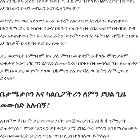
እና እስኪጠፋ ድረስ በቀስታ ይቅቡት. ሐኪምዎ በተለይ ካልነገረዎት በስተቀር
አካባቢውን በፋሻ መሸፈን አያስፈልግዎትም።
መድሃኒቱን ወደ አይንዎ፣ አፍዎ ወይም አፍንጫዎ እንዳይገባ ይጠንቀቁ።
በአጋጣሚ ይህ ከተከሰተ በውሃ በደንብ ያጠቡ። በተሰበረ ወይም በተበከለ ቆዳ
ላይ አይጠቀሙበት፣ እና እንደ ፊትዎ ወይም የቆዳ እጥፋት ባሉ ስሜታዊ በሆኑ
አካባቢዎች ዙሪያ በተለይ ይጠንቀቁ።
ይህ መድሃኒት በምግብም ሆነ ያለ ምግብ መጠቀም ይችላሉ ምክንያቱም
ወቅታዊ ነው፣ ነገር ግን ልማድ ለመመስረት በየቀኑ በተመሳሳይ ጊዜ ለመጠቀም
ይሞክሩ። ይህ ወጥነት ያለው ህክምናን እና የተሻለ ውጤትን ለማረጋገጥ
ይረዳል።
ቤታሜታሶን እና ካልሲፖትሪን ለምን ያህል ጊዜ
መውሰድ አለብኝ?
አብዛኛዎቹ ሰዎች ይህንን መድሃኒት በመጀመሪያ ከ 2 እስከ 4 ሳምንታት
ይጠቀማሉ፣ ምንም እንኳን ዶክተርዎ ምን ያህል ጥሩ ምላሽ እንደሚሰጡዎት
ላይ በመመስረት ይህንን የጊዜ ገደብ ሊያስተካክለው ይችላል።