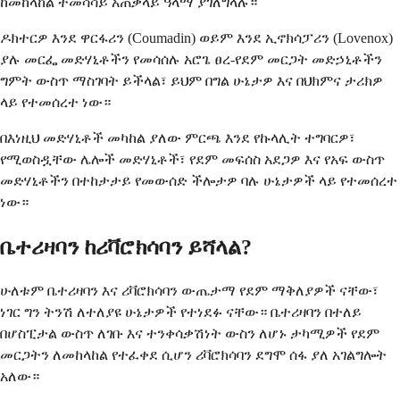
ከመከላከል ተመሳሳይ አጠቃላይ ዓላማ ያገለግላሉ።
ዶክተርዎ እንደ ዋርፋሪን (Coumadin) ወይም እንደ ኢኖክሳፓሪን (Lovenox)
ያሉ መርፌ መድሃኒቶችን የመሳሰሉ አሮጌ ፀረ-የደም መርጋት መድኃኒቶችን
ግምት ውስጥ ማስገባት ይችላል፣ ይህም በግል ሁኔታዎ እና በህክምና ታሪክዎ
ላይ የተመሰረተ ነው።
በእነዚህ መድሃኒቶች መካከል ያለው ምርጫ እንደ የኩላሊት ተግባርዎ፣
የሚወስዷቸው ሌሎች መድሃኒቶች፣ የደም መፍሰስ አደጋዎ እና የአፍ ውስጥ
መድሃኒቶችን በተከታታይ የመውሰድ ችሎታዎ ባሉ ሁኔታዎች ላይ የተመሰረተ
ነው።
ቤተሪዛባን ከሪቫሮክሳባን ይሻላል?
ሁለቱም ቤተሪዛባን እና ሪቫሮክሳባን ውጤታማ የደም ማቅለያዎች ናቸው፣
ነገር ግን ትንሽ ለተለያዩ ሁኔታዎች የተነደፉ ናቸው። ቤተሪዛባን በተለይ
በሆስፒታል ውስጥ ለገቡ እና ተንቀሳቃሽነት ውስን ለሆኑ ታካሚዎች የደም
መርጋትን ለመከላከል የተፈቀደ ሲሆን ሪቫሮክሳባን ደግሞ ሰፋ ያለ አገልግሎት
አለው።