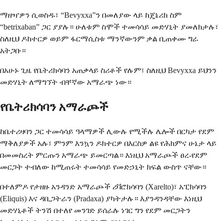
ማዘዣዎን ሲወስዱ፣ “Bevyxxa”ን በመለያው ላይ ከጄኔሪክ ስም
“betrixaban” ጋር ያያሉ። ሁለቱም ስሞች ተመሳሳይ መድሃኒት ያመለክታሉ፣
ስለዚህ ዶክተርዎ ወይም ፋርማሲስቱ ማንኛውንም ቃል ቢጠቀሙ ግራ
አትጋቡ።
በአሁኑ ጊዜ የቤትሪክሳባን አጠቃላይ ስሪቶች የሉም፣ ስለዚህ Bevyxxa ይህንን
መድሃኒት ለማግኘት ብቸኛው አማራጭ ነው።
የቤትሪክሳባን አማራጮች
ከቤተሪዛባን ጋር ተመሳሳይ ዓላማዎች ሊውሉ የሚችሉ ሌሎች በርካታ የደም
ማቅለያዎች አሉ፣ ምንም እንኳን ዶክተርዎ በእርስዎ ልዩ የሕክምና ሁኔታ ላይ
በመመስረት ምርጡን አማራጭ ይመርጣል። እነዚህ አማራጮች ፀረ-የደም
መርጋት ተብለው ከሚጠሩት ተመሳሳይ የመድኃኒት ክፍል ውስጥ ናቸው።
በተለምዶ የታዘዙ አንዳንድ አማራጮች ሪቫሮክሳባን (Xarelto)፣ አፒክሳባን
(Eliquis) እና ዳቢጋትራን (Pradaxa) ያካትታሉ። እያንዳንዳቸው እነዚህ
መድሃኒቶች ትንሽ በተለየ መንገድ ይሰራሉ ነገር ግን የደም መርጋትን