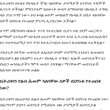
ቤተሪዛባን በተለይ የኩላሊት ችግር ላለባቸው ታካሚዎች አንዳንድ ጥቅሞች
ሊኖሩት ይችላል፣ ምክንያቱም ከሰውነት ውስጥ ለማስወገድ በኩላሊት ተግባር
ላይ ያነሰ ጥገኛ ነው። ይህ ቀላል ወይም መካከለኛ የኩላሊት በሽታ ላለባቸው
ሰዎች ደህንነቱ የተጠበቀ ምርጫ ሊያደርገው ይችላል።
ሆኖም ሪቫሮክሳባን በስፋት ጥናት የተደረገበት ሲሆን ነባር የደም መርጋትን
ለማከም እንዲሁም በተለያዩ ሁኔታዎች ውስጥ እንደ ኤትሪያል ፋይብሪሌሽን
እና የመገጣጠሚያ ቀዶ ጥገና ከተደረገ በኋላ እነሱን ለመከላከል ተፈቅዷል።
ዶክተርዎ የትኛው መድሃኒት ለእርስዎ በጣም ተስማሚ እንደሆነ ለመወሰን
የእርስዎን ልዩ የሕክምና ሁኔታ፣ የኩላሊት ተግባር፣ ሌሎች መድሃኒቶችን እና
የአደጋ መንስኤዎችን ግምት ውስጥ ያስገባል። ማናቸውም መድሃኒቶች
ከሌላው በሁለንተናዊ መልኩ
ቤትሪዛባን የልብ ሕመም ላለባቸው ሰዎች ደህንነቱ የተጠበቀ
ነው?
ቤትሪዛባን በአጠቃላይ ለልብ ሕመም ላለባቸው ሰዎች ደህንነቱ የተጠበቀ ነው፣
በእርግጥም ይህንን መድሃኒት የሚወስዱ ብዙ ታካሚዎች ለሆስፒታል