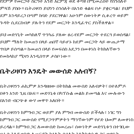
የደምዎ የመርጋት ስርዓት አንድ እርምጃ ወደ ቀጣዩ በሚመራበት የሰንሰለት
ምላሽ ያስቡ። ቤትሪዛባን ይህንን ሰንሰለት በአንድ ቁልፍ ቦታ ያቋርጣል፣ ይህም
ደም እንዳይረጋ በጣም ከባድ ያደርገዋል፣ አሁንም ሰውነትዎ ሲቆረጥ ወይም
ጉዳት ሲደርስብዎ ያሉትን የደም መርጋት እንዲፈጥር ያስችለዋል።
ይህ መድሃኒት መካከለኛ ጥንካሬ ያለው ፀረ-የደም መርጋት ተደርጎ ይወሰዳል፣
ይህም ማለት ከመጠን በላይ ጠበኛ ሳይሆኑ ከደም መርጋት ላይ ውጤታማ
ጥበቃ ይሰጣል። ከመጠን በላይ የመፍሰስ አደጋን በመቀነስ ትክክለኛውን
የመከላከያ ሚዛን እንዲሰጥዎ ታስቦ ነው።
ቤትሪዛባን እንዴት መውሰድ አለብኝ?
ቤትሪዛባንን ሐኪምዎ እንዳዘዘው በትክክል መውሰድ አለብዎት፣ በተለምዶ
በቀን አንድ ጊዜ በአፍ። መድሃኒቱ በካፕሱል መልክ ይመጣል እና ሙሉውን
በአንድ ብርጭቆ ውሃ መዋጥ አለበት።
ቤትሪዛባንን ከምግብ ጋር ወይም ያለ ምግብ መውሰድ ይችላሉ፣ ነገር ግን
ከምግብ ጋር መውሰድ የሚያጋጥምዎትን ማንኛውንም የሆድ ህመም ለመቀነስ
ይረዳል። ከምግብ ጋር ለመውሰድ ከመረጡ፣ ሰውነትዎ መድሃኒቱን በተገቢው
ሁኔታ እንዲወስድ ለመርዳት ከዕለት ተዕለት እንቅስቃሴዎ ጋር ወጥነት