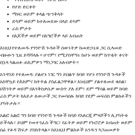
የሆድ ድርቀት
ማዞር ወይም ቀላል ጭንቅላት
ድካም ወይም ከተለመደው በላይ ድካም
ራስ ምታት
በእጆችዎ ወይም በእግሮችዎ ላይ እብጠት
እነዚህ የተለመዱ የጎንዮሽ ጉዳቶች ሰውነትዎ ከመድኃኒቱ ጋር ሲላመድ
ብዙውን ጊዜ ይሻሻላሉ። ሆኖም፣ የሚያስቸግሩ ከሆኑ ወይም ከጥቂት ቀናት
በኋላ ካልጠፉ ሐኪምዎን ማነጋገር አለብዎት።
አንዳንድ የተለመዱ ያልሆኑ ነገር ግን ይበልጥ ከባድ የሆኑ የጎንዮሽ ጉዳቶች
አስቸኳይ የሕክምና ክትትል ያስፈልጋቸዋል። እነዚህም ያልተለመደ ቁስል፣
በሽንትዎ ወይም በእንቅስቃሴዎ ውስጥ ያለ ደም፣ ደም ማሳል ወይም ከባድ
ራስ ምታት ከእይታ ለውጦች ጋር የመሳሰሉ ከባድ የደም መፍሰስ ምልክቶችን
ያካትታሉ።
አልፎ አልፎ ግን ከባድ የጎንዮሽ ጉዳቶች ከባድ የአለርጂ ምላሾችን ሊያካትቱ
ይችላሉ፣ ይህም የመተንፈስ ችግር፣ የፊትዎ ወይም የጉሮሮዎ እብጠት ወይም
ሰፊ የቆዳ ሽፍታ ያስከትላል። ከእነዚህ ምልክቶች አንዱን ካጋጠመዎት