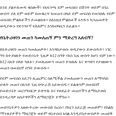
እንደ ያልተለመዱ ቁስሎች፣ የአፍንጫ ደም መፍሰስ፣ በሽንት ወይም ሰገራ
ውስጥ ያለ ደም ወይም ከመቁረጥ ከመጠን በላይ ደም መፍሰስ የመሳሰሉ የደም
መፍሰስ ምልክቶችን ይመልከቱ። ከእነዚህ ምልክቶች አንዱን ካጋጠመዎት
ወዲያውኑ የድንገተኛ የሕክምና እንክብካቤን ይፈልጉ።
የቤትሪዛባን መጠን ካመለጠኝ ምን ማድረግ አለብኝ?
የቤትሪዛባን መጠን ካመለጠዎት፣ እንዳስታወሱ ወዲያውኑ ይውሰዱት፣ ነገር
ግን ከተያዘለት የመድኃኒት ጊዜዎ ከ12 ሰዓት ባነሰ ጊዜ ውስጥ ከሆነ ብቻ ነው።
ከ12 ሰአት በላይ ካለፉ፣ ያመለጠውን መጠን ይዝለሉ እና ቀጣዩን የታዘዘውን
መጠን በመደበኛ ሰዓት ይውሰዱ።
የደም መፍሰስ አደጋን ሊጨምር ስለሚችል ያመለጠውን መጠን ለማካካስ
ሁለት መጠን በአንድ ጊዜ በጭራሽ አይውሰዱ። ይልቁንም በመደበኛ
የመድኃኒት መርሃግብርዎ ይቀጥሉ እና የወደፊት መጠኖችን ለማስታወስ
እንዲረዳዎ አስታዋሾችን ለማዘጋጀት ይሞክሩ።
መድሃኒትዎን አዘውትረው መውሰድ ከረሱ፣ የክኒን አደራጅ መጠቀም፣ የስልክ
ማንቂያዎችን ማዘጋጀት ወይም የቤተሰብ አባል እንዲያስታውስዎት መጠየቅ