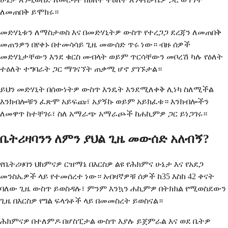
ለመጠበቅ ይሞክሩ።
መድሃኒቱን ለማስታወስ እና በመድሃኒትዎ ውስጥ የተረጋጋ ደረጃን ለመጠበቅ
መጠንዎን በየቀኑ በተመሳሳይ ጊዜ መውሰድ ጥሩ ነው። ብዙ ሰዎች
መድሃኒታቸውን እንደ ቁርስ መብላት ወይም ጥርሳቸውን መቦረሽ ካሉ የዕለት
ተዕለት ተግባራት ጋር ማገናኘት ጠቃሚ ሆኖ ያገኙታል።
ይህን መድሃኒት በሰውነትዎ ውስጥ እንዴት እንደሚለቀቅ ሊነካ ስለሚችል
እንክብሎቹን ፈጽሞ አይፍጩ፣ አያኝኩ ወይም አይክፈቱ። እንክብሎችን
ለመዋጥ ከተቸገሩ፣ ስለ አማራጭ አማራጮች ከሐኪምዎ ጋር ይነጋገሩ።
ቤትሪዛባንን ለምን ያህል ጊዜ መውሰድ አለብኝ?
የቤትሪዛባን ህክምናዎ ርዝማኔ በእርስዎ ልዩ የሕክምና ሁኔታ እና የአደጋ
መንስኤዎች ላይ የተመሰረተ ነው። አብዛኛዎቹ ሰዎች ከ35 እስከ 42 ቀናት
ባለው ጊዜ ውስጥ ይወስዳሉ፣ ምንም እንኳን ሐኪምዎ በትክክል የሚወስደውን
ጊዜ በእርስዎ የግል ፍላጎቶች ላይ በመመስረት ይወስናል።
ሕክምናዎ በተለምዶ በሆስፒታል ውስጥ እያሉ ይጀምራል እና ወደ ቤትዎ