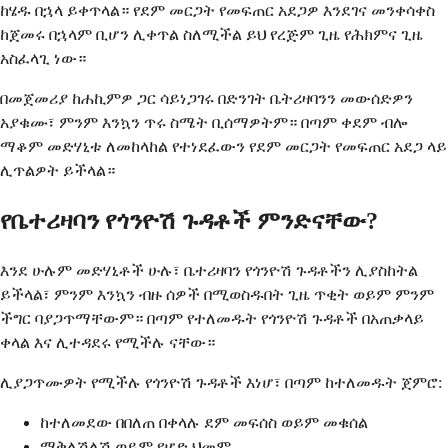
ከሄዱ በኋላ ይቀጥላል። የደም መርጋት የመፍጠር አደጋዎ እንደገና መንቀሳቀስ
ከጀመሩ በኋላም ቢሆን ሊቀጥል ስለሚችል ይህ የረጅም ጊዜ የሕክምና ጊዜ
አስፈላጊ ነው።
በመጀመሪያ ከሐኪምዎ ጋር ሳይነጋገሩ በድንገት ቤትሪዛባንን መውሰድዎን
አያቁሙ፣ ምንም እንኳን ጥሩ ስሜት ቢሰማዎትም። በጣም ቀደም ብሎ
ማቆም መድሃኒቱ ለመከላከል የተነደፈውን የደም መርጋት የመፍጠር አደጋ ላይ
ሊጥልዎት ይችላል።
የቤተሪዛባን የጎንዮሽ ጉዳቶች ምንድናቸው?
እንደ ሁሉም መድሃኒቶች ሁሉ፣ ቤተሪዛባን የጎንዮሽ ጉዳቶችን ሊያስከትል
ይችላል፣ ምንም እንኳን ብዙ ሰዎች በሚወስዱበት ጊዜ ጥቂት ወይም ምንም
ችግር ባያጋጥማቸውም። በጣም የተለመዱት የጎንዮሽ ጉዳቶች በአጠቃላይ
ቀላል እና ሊተዳደሩ የሚችሉ ናቸው።
ሊያጋጥሙዎት የሚችሉ የጎንዮሽ ጉዳቶች እነሆ፣ በጣም ከተለመዱት ጀምሮ:
ከተለመደው በበለጠ በቀላሉ ደም መፍሰስ ወይም መቁሰል
ማቅለሽለሽ ወይም የሆድ ህመም