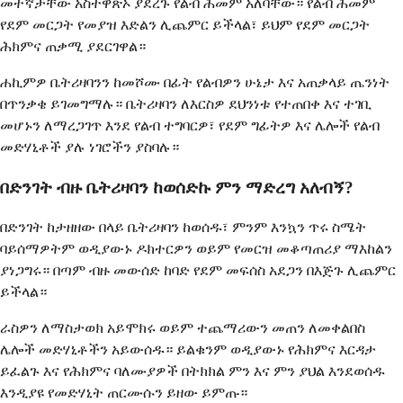
መተኛታቸው አስተዋጽኦ ያደረጉ የልብ ሕመም አለባቸው። የልብ ሕመም
የደም መርጋት የመያዝ እድልን ሊጨምር ይችላል፣ ይህም የደም መርጋት
ሕክምና ጠቃሚ ያደርገዋል።
ሐኪምዎ ቤትሪዛባንን ከመሾሙ በፊት የልብዎን ሁኔታ እና አጠቃላይ ጤንነት
በጥንቃቄ ይገመግማሉ። ቤትሪዛባን ለእርስዎ ደህንነቱ የተጠበቀ እና ተገቢ
መሆኑን ለማረጋገጥ እንደ የልብ ተግባርዎ፣ የደም ግፊትዎ እና ሌሎች የልብ
መድሃኒቶች ያሉ ነገሮችን ያስባሉ።
በድንገት ብዙ ቤትሪዛባን ከወሰድኩ ምን ማድረግ አለብኝ?
በድንገት ከታዘዘው በላይ ቤትሪዛባን ከወሰዱ፣ ምንም እንኳን ጥሩ ስሜት
ባይሰማዎትም ወዲያውኑ ዶክተርዎን ወይም የመርዝ መቆጣጠሪያ ማእከልን
ያነጋግሩ። በጣም ብዙ መውሰድ ከባድ የደም መፍሰስ አደጋን በእጅጉ ሊጨምር
ይችላል።
ራስዎን ለማስታወክ አይሞክሩ ወይም ተጨማሪውን መጠን ለመቀልበስ
ሌሎች መድሃኒቶችን አይውሰዱ። ይልቁንም ወዲያውኑ የሕክምና እርዳታ
ይፈልጉ እና የሕክምና ባለሙያዎች በትክክል ምን እና ምን ያህል እንደወሰዱ
እንዲያዩ የመድሃኒት ጠርሙሱን ይዘው ይምጡ።