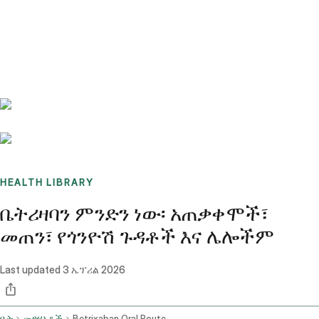
Benchmarks
Stories
FAQ
Sign up / Log in
HEALTH LIBRARY
ቤትሪዛባን ምንድን ነው፡ አጠቃቀሞች፣
መጠን፣ የጎንዮሽ ጉዳቶች እና ሌሎችም
Last updated
3 ኤፕሪል 2026
ቤት
መድሃኒቶች
Betrixaban Oral Route