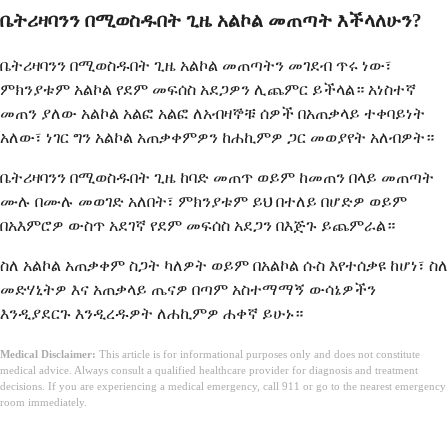
ቤትሪዛባንን በሚወስዱበት ጊዜ አልኮል መጠጣት እችላለሁን?
ቤትሪዛባንን በሚወስዱበት ጊዜ አልኮል መጠጣትን መገደብ ጥሩ ነው፣
ምክንያቱም አልኮል የደም መፍሰስ አደጋዎን ሊጨምር ይችላል። አነስተኛ
መጠን ያለው አልኮል አልፎ አልፎ ለአብዛኞቹ ሰዎች በአጠቃላይ ተቀባይነት
አለው፣ ነገር ግን አልኮል አጠቃቀምዎን ከሐኪምዎ ጋር መወያየት አለብዎት።
ቤትሪዛባንን በሚወስዱበት ጊዜ ከባድ መጠጥ ወይም ከመጠን በላይ መጠጣት
ሙሉ በሙሉ መወገድ አለበት፣ ምክንያቱም ይህ በተለይ በሆድዎ ወይም
በአእምሮዎ ውስጥ አደገኛ የደም መፍሰስ አደጋን በእጅጉ ይጨምራል።
ስለ አልኮል አጠቃቀም ስጋት ካለዎት ወይም በአልኮል ሱስ እየተሰቃዩ ከሆነ፣ ስለ
መድሃኒትዎ እና አጠቃላይ ጤናዎ በጣም አስተማማኝ ውሳኔዎችን
እንዲያደርጉ እንዲረዱዎት ለሐኪምዎ ሐቀኛ ይሁኑ።
Medical Disclaimer:
This article is for informational purposes only and does not constitute
medical advice. Always consult a qualified healthcare provider for diagnosis and treatment
decisions. If you are experiencing a medical emergency, call 911 or go to the nearest emergency
room immediately.