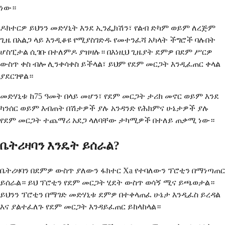
ነው።
ዶክተርዎ ይህንን መድሃኒት እንደ ኢንፌክሽን፣ የልብ ድካም ወይም ለረጅም
ጊዜ በአልጋ ላይ እንዲቆዩ የሚያስገድዱ የመተንፈሻ አካላት ችግሮች ባሉበት
ሆስፒታል ሲገቡ በተለምዶ ያዝዛሉ። በእነዚህ ጊዜያት ደምዎ በደም ሥርዎ
ውስጥ ቀስ ብሎ ሊንቀሳቀስ ይችላል፣ ይህም የደም መርጋት እንዲፈጠር ቀላል
ያደርገዋል።
መድሃኒቱ ከ75 ዓመት በላይ መሆን፣ የደም መርጋት ታሪክ መኖር ወይም እንደ
ካንሰር ወይም እብጠት በሽታዎች ያሉ አንዳንድ የሕክምና ሁኔታዎች ያሉ
የደም መርጋት ተጨማሪ አደጋ ላለባቸው ታካሚዎች በተለይ ጠቃሚ ነው።
ቤትሪዛባን እንዴት ይሰራል?
ቤትሪዛባን በደምዎ ውስጥ ያለውን ፋክተር Xa የተባለውን ፕሮቲን በማነጣጠር
ይሰራል። ይህ ፕሮቲን የደም መርጋት ሂደት ውስጥ ወሳኝ ሚና ይጫወታል።
ይህንን ፕሮቲን በማገድ መድሃኒቱ ደምዎ በተቀላጠፈ ሁኔታ እንዲፈስ ይረዳል
እና ያልተፈለጉ የደም መርጋት እንዳይፈጠር ይከላከላል።