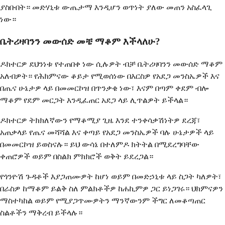
ያስቡበት። መድሃኒቱ ውጤታማ እንዲሆን ወጥነት ያለው መጠን አስፈላጊ
ነው።
ቤትሪዛባንን መውሰድ መቼ ማቆም እችላለሁ?
ዶክተርዎ ደህንነቱ የተጠበቀ ነው ሲሉዎት ብቻ ቤትሪዛባንን መውሰድ ማቆም
አለብዎት። የሕክምናው ቆይታ የሚወሰነው በእርስዎ የአደጋ መንስኤዎች እና
በጤና ሁኔታዎ ላይ በመመርኮዝ በጥንቃቄ ነው፣ እናም በጣም ቀደም ብሎ
ማቆም የደም መርጋት እንዲፈጠር አደጋ ላይ ሊጥልዎት ይችላል።
ዶክተርዎ ትክክለኛውን የማቆሚያ ጊዜ እንደ ተንቀሳቃሽነትዎ ደረጃ፣
አጠቃላይ የጤና መሻሻል እና ቀጣይ የአደጋ መንስኤዎች ባሉ ሁኔታዎች ላይ
በመመርኮዝ ይወስናሉ። ይህ ውሳኔ በተለምዶ ክትትል በሚደረግባቸው
ቀጠሮዎች ወይም በስልክ ምክክሮች ወቅት ይደረጋል።
የጎንዮሽ ጉዳቶች እያጋጠሙዎት ከሆነ ወይም በመድኃኒቱ ላይ ስጋት ካለዎት፣
በራስዎ ከማቆም ይልቅ ስለ ምልክቶችዎ ከሐኪምዎ ጋር ይነጋገሩ። ህክምናዎን
ማስተካከል ወይም የሚያጋጥሙዎትን ማንኛውንም ችግር ለመቆጣጠር
ስልቶችን ማቅረብ ይችላሉ።