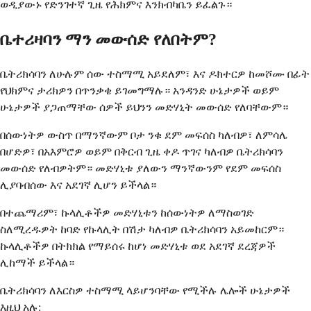
ወዲያውኑ የድንገተኛ ጊዜ የሕክምና እንክብካቤን ይፈልጉ።
ቤተሪዛባን ማን መውሰድ የለበትም?
ቤትሪክሳባን ለሁሉም ሰው ተስማሚ አይደለም፣ እና ዶክተርዎ ከመሾሙ በፊት
የህክምና ታሪክዎን በጥንቃቄ ይገመግማሉ። አንዳንድ ሁኔታዎች ወይም
ሁኔታዎች ያጋጠማቸው ሰዎች ይህንን መድሃኒት መውሰድ የለባቸውም።
በሰውነትዎ ውስጥ በማንኛውም ቦታ ንቁ ደም መፍሰስ ካለብዎ፣ ለምሳሌ
በሆድዎ፣ በአእምሮዎ ወይም በቅርብ ጊዜ ቀዶ ጥገና ካለብዎ ቤትሪክሳባን
መውሰድ የለብዎትም። መድሃኒቱ ያለውን ማንኛውንም የደም መፍሰስ
ሊያባብሰው እና አደገኛ ሊሆን ይችላል።
በተጨማሪም፣ ኩላሊቶችዎ መድሃኒቱን ከሰውነትዎ ለማስወገድ
ስለሚረዱዎት ከባድ የኩላሊት በሽታ ካለብዎ ቤትሪክሳባን አይመከርም።
ኩላሊቶችዎ በትክክል የማይሰሩ ከሆነ መድሃኒቱ ወደ አደገኛ ደረጃዎች
ሊከማች ይችላል።
ቤትሪክሳባን ለእርስዎ ተስማሚ ላይሆንባቸው የሚችሉ ሌሎች ሁኔታዎች
እዚህ አሉ: