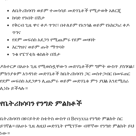
ለቤትሪክሳባን ወይም ተመሳሳይ መድሃኒቶች የሚታወቅ አለርጂ
ከባድ የጉበት በሽታ
የቅርብ ጊዜ ዋና ቀዶ ጥገና፣ በተለይም የአንጎል ወይም የአከርካሪ ቀዶ
ጥገና
የደም መፍሰስ አደጋን የሚጨምሩ የደም መዛባት
እርግዝና ወይም ጡት ማጥባት
ንቁ የፔፕቲክ ቁስለት በሽታ
ዶክተርዎ በአሁኑ ጊዜ የሚወስዷቸውን መድሃኒቶችም ግምት ውስጥ ያስገባል፣
ምክንያቱም አንዳንድ መድሃኒቶች ከቤትሪክሳባን ጋር መስተጋብር በመፍጠር
የደም መፍሰስ አደጋዎን ሊጨምሩ ወይም መድሃኒቱ ምን ያህል እንደሚሰራ
ሊነኩ ይችላሉ።
የቤትሪክሳባን የንግድ ምልክቶች
ቤትሪክሳባን በዩናይትድ ስቴትስ ውስጥ በ Bevyxxa የንግድ ምልክት ስር
ይገኛል። በአሁኑ ጊዜ ለዚህ መድሃኒት የሚገኘው ብቸኛው የንግድ ምልክት ይህ
ነው።