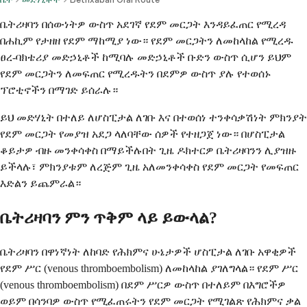
ቤትሪዛባን በሰውነትዎ ውስጥ አደገኛ የደም መርጋት እንዳይፈጠር የሚረዳ
በሐኪም የታዘዘ የደም ማከሚያ ነው። የደም መርጋትን ለመከላከል የሚረዱ
ፀረ-ባክቴሪያ መድኃኒቶች ከሚባሉ መድኃኒቶች ቡድን ውስጥ ሲሆን ይህም
የደም መርጋትን ለመፍጠር የሚረዱትን በደምዎ ውስጥ ያሉ የተወሰኑ
ፕሮቲኖችን በማገድ ይሰራሉ።
ይህ መድሃኒት በተለይ ለሆስፒታል ለገቡ እና በተወሰነ ተንቀሳቃሽነት ምክንያት
የደም መርጋት የመያዝ አደጋ ላለባቸው ሰዎች የተዘጋጀ ነው። በሆስፒታል
ቆይታዎ ብዙ መንቀሳቀስ በማይችሉበት ጊዜ ዶክተርዎ ቤትሪዛባንን ሊያዝዙ
ይችላሉ፣ ምክንያቱም ለረጅም ጊዜ አለመንቀሳቀስ የደም መርጋት የመፍጠር
እድልን ይጨምራል።
ቤትሪዛባን ምን ጥቅም ላይ ይውላል?
ቤትሪዛባን በዋነኛነት ለከባድ የሕክምና ሁኔታዎች ሆስፒታል ለገቡ አዋቂዎች
የደም ሥር (venous thromboembolism) ለመከላከል ያገለግላል። የደም ሥር
(venous thromboembolism) በደም ሥርዎ ውስጥ በተለይም በእግሮችዎ
ወይም በሳንባዎ ውስጥ የሚፈጠሩትን የደም መርጋት የሚገልጽ የሕክምና ቃል