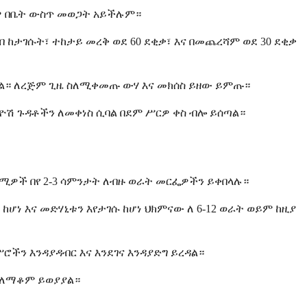
ስዎ በቤት ውስጥ መወጋት አይችሉም።
ከታገሱት፣ ተከታይ መረቅ ወደ 60 ደቂቃ፣ እና በመጨረሻም ወደ 30 ደቂቃ
ል። ለረጅም ጊዜ ስለሚቀመጡ ውሃ እና መክሰስ ይዘው ይምጡ።
ዮሽ ጉዳቶችን ለመቀነስ ሲባል በደም ሥርዎ ቀስ ብሎ ይሰጣል።
ካሚዎች በየ 2-3 ሳምንታት ለብዙ ወራት መርፌዎችን ይቀበላሉ።
ሆነ እና መድሃኒቱን እየታገሱ ከሆነ ህክምናው ለ 6-12 ወራት ወይም ከዚያ
ችን እንዳያዳብር እና እንደገና እንዳያድግ ይረዳል።
 ስለማቆም ይወያያል።