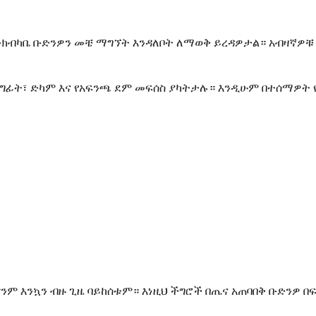
ክብካቤ ቡድንዎን መቼ ማግኘት እንዳለቦት ለማወቅ ይረዳዎታል። አብዛኛዎቹ ሰ
ግፊት፣ ድካም እና የአፍንጫ ደም መፍሰስ ያካትታሉ። እንዲሁም በተሰማዎ
ምንም እንኳን ብዙ ጊዜ ባይከሰቱም። እነዚህ ችግሮች በጤና አጠባበቅ ቡድንዎ 