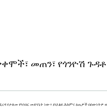
ቃቀሞች፣ መጠን፣ የጎንዮሽ ጉዳ
ሚረዳ የታለመ የካንሰር መድሃኒት ነው። ይህ ልዩ ሕክምና ዕጢዎች በሰውነትዎ