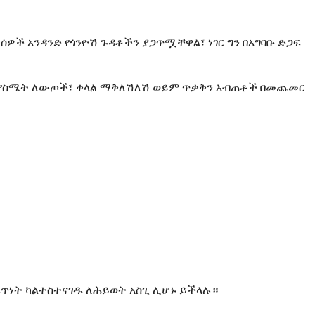
ዎች አንዳንድ የጎንዮሽ ጉዳቶችን ያጋጥሟቸዋል፣ ነገር ግን በአግባቡ ድጋፍ
ት የስሜት ለውጦች፣ ቀላል ማቅለሽለሽ ወይም ጥቃቅን እብጠቶች በመጨመር
በፍጥነት ካልተስተናገዱ ለሕይወት አስጊ ሊሆኑ ይችላሉ።