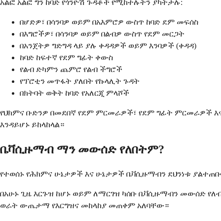
አልፎ አልፎ ግን ከባድ የጎንዮሽ ጉዳቶች የሚከተሉትን ያካትታሉ:
በሆድዎ፣ በሳንባዎ ወይም በአእምሮዎ ውስጥ ከባድ ደም መፍሰስ
በእግሮችዎ፣ በሳንባዎ ወይም በልብዎ ውስጥ የደም መርጋት
በአንጀትዎ ግድግዳ ላይ ያሉ ቀዳዳዎች ወይም እንባዎች (ቀዳዳ)
ከባድ ከፍተኛ የደም ግፊት ቀውስ
የልብ ድካምን ጨምሮ የልብ ችግሮች
የፕሮቲን መጥፋት ያለበት የኩላሊት ጉዳት
በክትባት ወቅት ከባድ የአለርጂ ምላሾች
የህክምና ቡድንዎ በመደበኛ የደም ምርመራዎች፣ የደም ግፊት ምርመራዎች እና
እንዳይሆኑ ይከላከላል።
ቤቫሲዙማብ ማን መውሰድ የለበትም?
የተወሰኑ የሕክምና ሁኔታዎች እና ሁኔታዎች ቤቫሲዙማብን ደህንነቱ ያልተጠበ
በአሁኑ ጊዜ እርጉዝ ከሆኑ ወይም ለማርገዝ ካሰቡ ቤቫሲዙማብን መውሰድ የለ
ወራት ውጤታማ የእርግዝና መከላከያ መጠቀም አለባቸው።