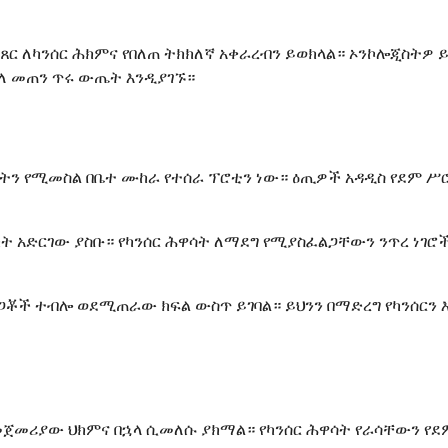
ጸር ለካንሰር ሕክምና የበለጠ ትክክለኛ አቀራረብን ይወክላል። ኦንኮሎጂስትዎ ይ
ለ መጠን ጥሩ ውጤት እንዲያገኙ።
ካላትን የሚመስል በቤተ ሙከራ የተሰራ ፕሮቲን ነው። ዕጢዎች አዳዲስ የደም 
ት አድርገው ያስቡ። የካንሰር ሕዋሳት ለማደግ የሚያስፈልጋቸውን ንጥረ ነገሮ
አጋቾች ተብሎ ወደሚጠራው ክፍል ውስጥ ይገባል። ይህንን በማድረግ የካንሰርን
መጀመሪያው ህክምና በኋላ ሲመለሱ ያክማል። የካንሰር ሕዋሳት የራሳቸውን የደ