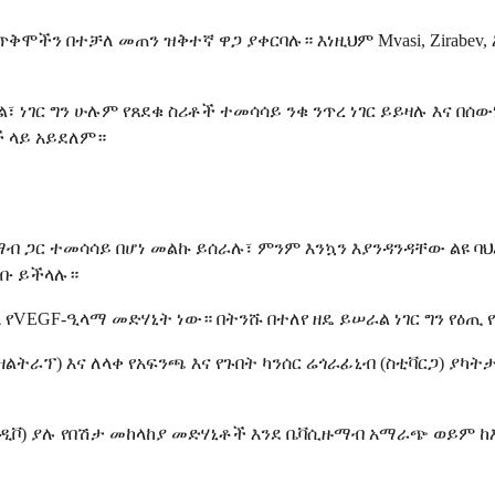
ችን በተቻለ መጠን ዝቅተኛ ዋጋ ያቀርባሉ። እነዚህም Mvasi, Zirabev, እ
 ነገር ግን ሁሉም የጸደቁ ስሪቶች ተመሳሳይ ንቁ ንጥረ ነገር ይይዛሉ እና 
ች ላይ አይደለም።
ብ ጋር ተመሳሳይ በሆነ መልኩ ይሰራሉ፣ ምንም እንኳን እያንዳንዳቸው ልዩ ባ
ስቡ ይችላሉ።
ላ የVEGF-ዒላማ መድሃኒት ነው። በትንሹ በተለየ ዘዴ ይሠራል ነገር ግን የዕ
 (ዛልትራፕ) እና ለላቀ የአፍንጫ እና የጉበት ካንሰር ሬጎራፊኒብ (ስቲቫርጋ) 
ቮ) ያሉ የበሽታ መከላከያ መድሃኒቶች እንደ ቤቫሲዙማብ አማራጭ ወይም ከእሱ 