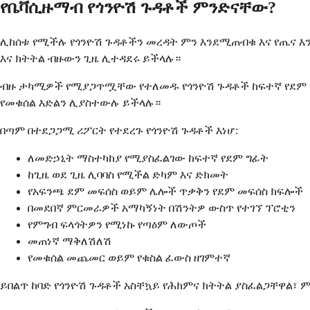
የቤቫሲዙማብ የጎንዮሽ ጉዳቶች ምንድናቸው?
ሊከሰቱ የሚችሉ የጎንዮሽ ጉዳቶችን መረዳት ምን እንደሚጠብቁ እና የጤና እን
እና ክትትል ብዙውን ጊዜ ሊተዳደሩ ይችላሉ።
ብዙ ታካሚዎች የሚያጋጥሟቸው የተለመዱ የጎንዮሽ ጉዳቶች ከፍተኛ የደም 
የመቁሰል እድልን ሊያስተውሉ ይችላሉ።
በጣም በተደጋጋሚ ሪፖርት የተደረጉ የጎንዮሽ ጉዳቶች እነሆ:
ለመድኃኒት ማስተካከያ የሚያስፈልገው ከፍተኛ የደም ግፊት
ከጊዜ ወደ ጊዜ ሊባባስ የሚችል ድካም እና ድክመት
የአፍንጫ ደም መፍሰስ ወይም ሌሎች ጥቃቅን የደም መፍሰስ ክፍሎች
በመደበኛ ምርመራዎች አማካኝነት በሽንትዎ ውስጥ የተገኘ ፕሮቲን
የምግብ ፍላጎትዎን የሚነኩ የጣዕም ለውጦች
መጠነኛ ማቅለሽለሽ
የመቁሰል መጨመር ወይም የቁስል ፈውስ ዘገምተኛ
ይበልጥ ከባድ የጎንዮሽ ጉዳቶች አስቸኳይ የሕክምና ክትትል ያስፈልጋቸዋል፣ 