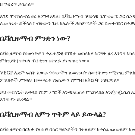
በማቋረጥ ይሰራል።
እንደ ሞኖክሎናል ፀረ እንግዳ አካል፣ ቤቫሲዙማብ ከባህላዊ ኬሞቴራፒ ጋር ሲነጻ
ሊመክሩት ይችላሉ፣ ብዙውን ጊዜ ከሌሎች ሕክምናዎች ጋር በመተባበር በተቻ
ቤቫሲዙማብ ምንድን ነው?
ቤቫሲዙማብ የሰውነትዎን ተፈጥሯዊ የበሽታ መከላከያ ስርዓት ፀረ እንግዳ አ
ምክንያት) የተባለ ፕሮቲንን በተለይ ያነጣጠረ ነው።
VEGF ለደም ፍሰት አውራ ጎዳናዎችን ለመገንባት ሰውነትዎን የሚነግር ምልክ
ምልክቶች ያግዳል፣ በመሠረቱ የዕጢውን የምግብ አቅርቦት ያቋርጣል።
ይህ መድሃኒት አዳዲስ የደም ሥሮች እንዳይፈጠሩ የሚከላከል አንጂዮጄኔሲስ 
እንዲሆኑ ይረዳል።
ቤቫሲዙማብ ለምን ጥቅም ላይ ይውላል?
ቤቫሲዙማብ በርካታ የላቁ የካንሰር ዓይነቶችን በተለይም ከተሰራጩ ወይም ከ