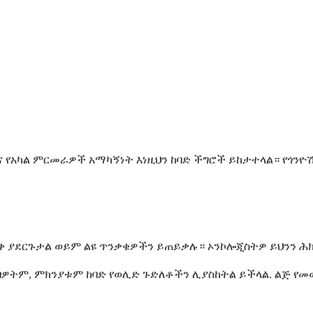
 የአካል ምርመራዎች አማካኝነት እነዚህን ከባድ ችግሮች ይከታተላል። የጎንዮ
ቀ ያደርጉታል ወይም ልዩ ጥንቃቄዎችን ይጠይቃሉ። ኦንኮሎጂስትዎ ይህንን ሕ
ብዎትም, ምክንያቱም ከባድ የወሊድ ጉድለቶችን ሊያስከትል ይችላል. ልጅ የመ