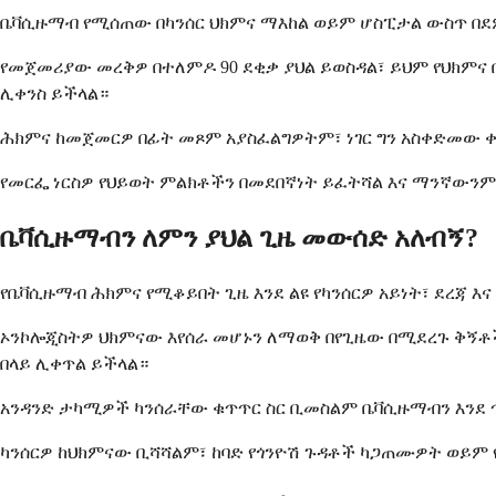
ቤቫሲዙማብ የሚሰጠው በካንሰር ህክምና ማእከል ወይም ሆስፒታል ውስጥ በደም
የመጀመሪያው መረቅዎ በተለምዶ 90 ደቂቃ ያህል ይወስዳል፣ ይህም የህክምና 
ሊቀንስ ይችላል።
ሕክምና ከመጀመርዎ በፊት መጾም አያስፈልግዎትም፣ ነገር ግን አስቀድመው 
የመርፌ ነርስዎ የህይወት ምልክቶችን በመደበኛነት ይፈትሻል እና ማንኛውንም
ቤቫሲዙማብን ለምን ያህል ጊዜ መውሰድ አለብኝ?
የቤቫሲዙማብ ሕክምና የሚቆይበት ጊዜ እንደ ልዩ የካንሰርዎ አይነት፣ ደረጃ 
ኦንኮሎጂስትዎ ህክምናው እየሰራ መሆኑን ለማወቅ በየጊዜው በሚደረጉ ቅኝቶች 
በላይ ሊቀጥል ይችላል።
አንዳንድ ታካሚዎች ካንሰራቸው ቁጥጥር ስር ቢመስልም ቤቫሲዙማብን እንደ ጥገ
ካንሰርዎ ከህክምናው ቢሻሻልም፣ ከባድ የጎንዮሽ ጉዳቶች ካጋጠሙዎት ወይም