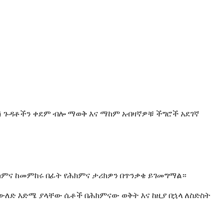
ሽ ጉዳቶችን ቀደም ብሎ ማወቅ እና ማከም አብዛኛዎቹ ችግሮች አደገኛ
ክምና ከመምከሩ በፊት የሕክምና ታሪክዎን በጥንቃቄ ይገመግማል።
ውለድ እድሜ ያላቸው ሴቶች በሕክምናው ወቅት እና ከዚያ በኋላ ለስድስት