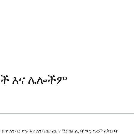
ቶች እና ሌሎችም
 ውስጥ እንዲያድጉ እና እንዲሰራጩ የሚያስፈልጋቸውን የደም አቅርቦት