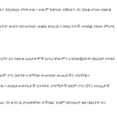
ና Alymsys ያካትታሉ፣ ሁሉም ከዋናው አቫስቲን ጋር እኩል ሆነው የጸደቁ
በሰውነትዎ ውስጥ በተመሳሳይ መልኩ ይሰራሉ። በብራንዶች መካከል ያለው ምርጫ
ህሪያት እና የጸደቁ አጠቃቀሞች ቢኖራቸውም። ኦንኮሎጂስትዎ በእርስዎ የተለየ
ጢ የደም ሥር እድገትን በማገድ ተመሳሳይ ውጤቶችን ያስገኛል።
ያካትታሉ። እነዚህ መድሃኒቶች አንዳንድ ታካሚዎች ከደም ሥር (IV) መርፌዎች
ጎን ለጎን ሊታሰብባቸው ይችላል፣ ይህም በካንሰርዎ ልዩ ባህሪያት እና