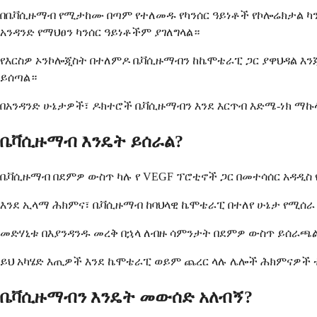
በቤቫሲዙማብ የሚታከሙ በጣም የተለመዱ የካንሰር ዓይነቶች የኮሎሬክታል ካንሰር
አንዳንድ የማህፀን ካንሰር ዓይነቶችም ያገለግላል።
የእርስዎ ኦንኮሎጂስት በተለምዶ ቤቫሲዙማብን ከኬሞቴራፒ ጋር ያዋህዳል እንጂ
ይሰጣል።
በአንዳንድ ሁኔታዎች፣ ዶክተሮች ቤቫሲዙማብን እንደ እርጥብ እድሜ-ነክ ማኩላ
ቤቫሲዙማብ እንዴት ይሰራል?
ቤቫሲዙማብ በደምዎ ውስጥ ካሉ የ VEGF ፕሮቲኖች ጋር በመተሳሰር አዳዲስ 
እንደ ኢላማ ሕክምና፣ ቤቫሲዙማብ ከባህላዊ ኬሞቴራፒ በተለየ ሁኔታ የሚሰራ
መድሃኒቱ በእያንዳንዱ መረቅ በኋላ ለብዙ ሳምንታት በደምዎ ውስጥ ይሰራጫል
ይህ አካሄድ እጢዎች እንደ ኬሞቴራፒ ወይም ጨረር ላሉ ሌሎች ሕክምናዎች 
ቤቫሲዙማብን እንዴት መውሰድ አለብኝ?