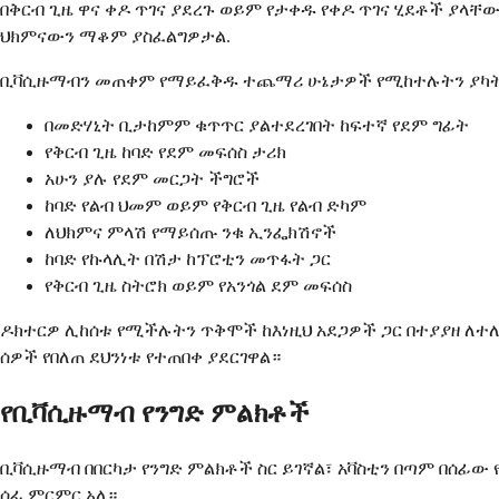
በቅርብ ጊዜ ዋና ቀዶ ጥገና ያደረጉ ወይም የታቀዱ የቀዶ ጥገና ሂደቶች ያላ
ህክምናውን ማቆም ያስፈልግዎታል.
ቢቫሲዙማብን መጠቀም የማይፈቅዱ ተጨማሪ ሁኔታዎች የሚከተሉትን ያካ
በመድሃኒት ቢታከምም ቁጥጥር ያልተደረገበት ከፍተኛ የደም ግፊት
የቅርብ ጊዜ ከባድ የደም መፍሰስ ታሪክ
አሁን ያሉ የደም መርጋት ችግሮች
ከባድ የልብ ህመም ወይም የቅርብ ጊዜ የልብ ድካም
ለህክምና ምላሽ የማይሰጡ ንቁ ኢንፌክሽኖች
ከባድ የኩላሊት በሽታ ከፕሮቲን መጥፋት ጋር
የቅርብ ጊዜ ስትሮክ ወይም የአንጎል ደም መፍሰስ
ዶክተርዎ ሊከሰቱ የሚችሉትን ጥቅሞች ከእነዚህ አደጋዎች ጋር በተያያዘ ለተ
ሰዎች የበለጠ ደህንነቱ የተጠበቀ ያደርገዋል።
የቢቫሲዙማብ የንግድ ምልክቶች
ቢቫሲዙማብ በበርካታ የንግድ ምልክቶች ስር ይገኛል፣ አቫስቲን በጣም በሰፊ
ሰፊ ምርምር አለ።