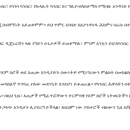
፣ የሳንባ ካንሰር፣ የኩላሊት ካንሰር እና ግሊዮብላስቶማስ የሚባሉ አንዳንድ የ
 በብቸኝነት አይጠቀምም። ይህ ጥምር አካሄድ ከእያንዳንዱ ሕክምና በራሱ በተ
ር ዲጄኔሬሽን ላሉ የዓይን ሁኔታዎች ይጠቀማሉ፣ ምንም እንኳን ይህ ከካንሰር 
የደም ስሮች ወደ እጢው እንዲያድጉ ሰውነትዎ የሚነግረውን ምልክት በመከልከል
 መካከለኛ ጥንካሬ ያለው መድሃኒት እንደሆነ ይቆጠራል። የካንሰር ሕዋሳትን 
። በዚህ ጊዜ፣ እጢዎች የሚፈጥሯቸውን ትርምሳዊ የደም ስሮች ኔትወርኮችን 
ተጋላጭ እንዲሆኑ ሊያደርግ ይችላል፣ ለዚህም ነው ዶክተሮች ብዙውን ጊዜ ቤ