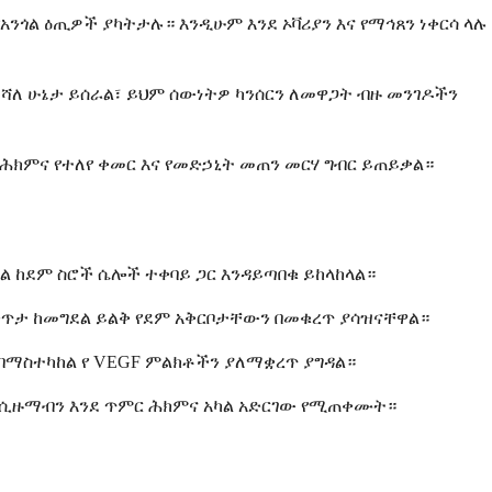
አንጎል ዕጢዎች ያካትታሉ። እንዲሁም እንደ ኦቫሪያን እና የማኅጸን ነቀርሳ ላሉ
ሻለ ሁኔታ ይሰራል፣ ይህም ሰውነትዎ ካንሰርን ለመዋጋት ብዙ መንገዶችን
ሕክምና የተለየ ቀመር እና የመድኃኒት መጠን መርሃ ግብር ይጠይቃል።
 ከደም ስሮች ሴሎች ተቀባይ ጋር እንዳይጣበቁ ይከላከላል።
በቀጥታ ከመግደል ይልቅ የደም አቅርቦታቸውን በመቁረጥ ያሳዝናቸዋል።
በማስተካከል የ VEGF ምልክቶችን ያለማቋረጥ ያግዳል።
ቫሲዙማብን እንደ ጥምር ሕክምና አካል አድርገው የሚጠቀሙት።