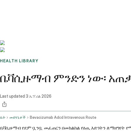
Benchmarks
Stories
FAQ
Sign up / Log in
HEALTH LIBRARY
ቤቫሲዙማብ ምንድን ነው፡ አጠ
Last updated
3 ኤፕሪል 2026
ቤት
መድሃኒቶች
Bevacizumab Adcd Intravenous Route
ቤቫሲዙማብ የደም ቧንቧ መፈጠርን በመከልከል የዕጢ እድገትን ለማዘግየት የ