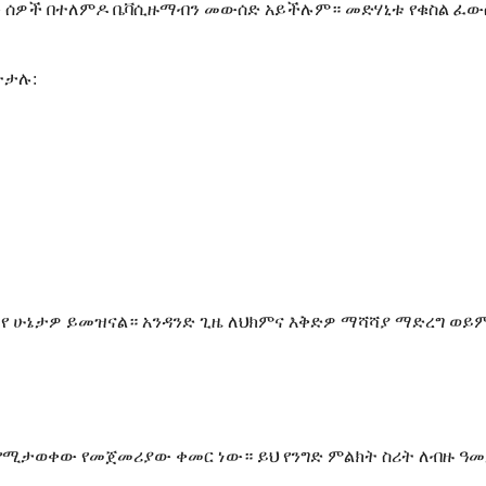
ቸው ሰዎች በተለምዶ ቤቫሲዙማብን መውሰድ አይችሉም። መድሃኒቱ የቁስል ፈውስን
ትታሉ:
ለየ ሁኔታዎ ይመዝናል። አንዳንድ ጊዜ ለህክምና እቅድዎ ማሻሻያ ማድረግ ወ
ው የሚታወቀው የመጀመሪያው ቀመር ነው። ይህ የንግድ ምልክት ስሪት ለብዙ ዓ