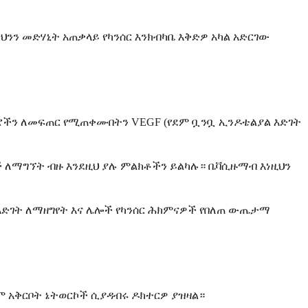
ህንን መድሃኒት አጠቃላይ የካንሰር እንክብካቤ እቅድዎ አካል አድርገው
ሥሮችን ለመፍጠር የሚጠቀሙበትን VEGF (የደም ቧንቧ ኢንዶቴልያል እድገት
ች ለማግኘት ብዙ እንደዚህ ያሉ ምልክቶችን ይልካሉ። ቤቫሲዙማብ እነዚህን
 እድገት ለማዘግየት እና ሌሎች የካንሰር ሕክምናዎች የበለጠ ውጤታማ
ም አቅርቦት ኔትወርኮች ሲያዳብሩ ዶክተርዎ ያዝዛል።