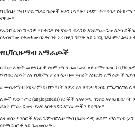
የቢቫሲዙማብ ባዮሲሚላር ስሪቶች አሁን ይገኛሉ፣ ይህም ተመሳሳይ የሕክምና ጥቅሞ
ናቸው።
የኢንሹራንስ ሽፋንዎ ዶክተርዎ የትኛውን ብራንድ እንደሚመርጡ ሊነካ ይችላል፣
በአብዛኛው የተመካው በአቅርቦት እና በዋጋ ግምት ላይ እንጂ በሕክምና ልዩነቶ
የቢቫሲዙማብ አማራጮች
በርካታ ሌሎች መድሃኒቶች የደም ሥርን በመፍጠር ላይ በማነጣጠር ከቢቫሲዙማ
የካንሰር አይነት እና የህክምና ታሪክ ላይ በመመስረት እነዚህን አማራጮች ሊያ
ራሙሲሩማብ (ሳይራምዛ) በዋነኛነት ለሆድ እና ለሳንባ ካንሰር የሚያገለግል ሌ
ሌሎች የደም ሥር (angiogenesis) አጋቾች ለአፍንጫ ካንሰር አፍሊበርሴፕት
ይልቅ የሚመርጡት የአፍ አስተዳደር አማራጮችን ይሰጣሉ።
ለተወሰኑ ካንሰሮች እንደ ፔምብሮሊዙማብ (ኬይትሩዳ) ወይም ኒቮሉማብ (ኦፕዲ
ባዮማርከሮች ላይ በመመስረት።