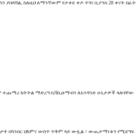
 ያበላሻል, ስለዚህ ለማንኛውም የታቀደ ቀዶ ጥገና ቢያንስ 28 ቀናት በፊት
ይም ተጨማሪ ክትትል ማድረግ ቢቫሲዙማብን ለአንዳንድ ሁኔታዎች ላለባቸው
መታት በካንሰር ህክምና ውስጥ ጥቅም ላይ ውሏል ፣ ውጤታማነቱን የሚደግፍ