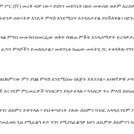
 ሥር (IV) መረቅ ብቻ ነው። ይህንን መድሃኒት በአፍ መውሰድ ወይም እራ
ቡድንዎ ሰውነትዎ እንዴት ምላሽ እንደሚሰጥ እንዲከታተል ያስችለዋል። በደንብ 
ቀላል ምግብ መመገብ በመርፌው ወቅት የበለጠ ምቾት እንዲሰማዎት ይረዳዎታ
 ፈጣን ምላሾችን ይመለከታል። መድሃኒቱ ከጨው መፍትሄ ጋር ተቀላቅሎ የጎን
እና ለህክምናው ምን ያህል ምላሽ እንደሚሰጡ በእጅጉ ይለያያል። አብዛኛዎቹ ታ
እና የደም ምርመራዎች ካንሰርዎን ይከታተላሉ። ካንሰርዎ ጥሩ ምላሽ እየሰጠ ከ
ና ሕክምና ይቀጥላሉ። ይህ ቀጣይነት ያለው ሕክምና ካንሰር አዳዲስ የደም ሥሮ
 የመፈወስ ጊዜ የሚፈልግ ቀዶ ጥገና የሚያስፈልግዎ ከሆነ ሐኪምዎ ሕክምናን