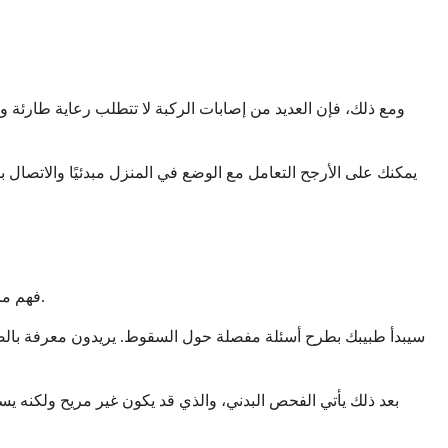
ومع ذلك، فإن العديد من إصابات الركبة لا تتطلب رعاية طارئة ولكن
يمكنك على الأرجح التعامل مع الوضع في المنزل مبدئيًا والاتصال
فهم ما يحدث أثناء التقييم الطبي يمكن أن يخفف من قلقك بشأن الموعد. يتبع الأطباء نهجًا منهجيًا لمعرفة ما هو مصاب بالضبط ومدى خطورة الضرر.
سيبدأ طبيبك بطرح أسئلة مفصلة حول السقوط. يريدون معرفة بالضب
بعد ذلك يأتي الفحص البدني، والذي قد يكون غير مريح ولكنه ي