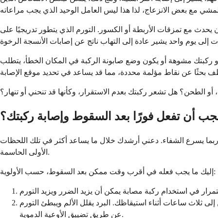
 يحدث مع تمزقات الأربطة أو الكسور. التورم الذي يتطور تدريجيًا على
تبدو ركبتك مشوهة أو يكون وضع صابونة الركبة في المكان الخطأ، يتطلب
 أو الطحن؟ هل تشعر ركبتك بعدم الاستقرار، وكأنها قد تنحني أو تنهار؟
يجب أن تفعل فورًا بعد السقوط وإصابة ركبتك؟
، وربما يسرع الشفاء. دعني أرشدك خلال ما يساعد أكثر في تلك اللحظات
الأولى الحاسمة.
إليك ما يجب فعله في أقرب وقت ممكن بعد السقوط، حسب الأولوية:
ة رقيقة، وليس مباشرة على الجلد. ضعه لمدة 15 إلى 20 دقيقة كل ساعتين إلى ثلاث ساعات أثناء استيقاظك. البرد يقلل الألم ويبطئ التورم
عن طريق تضييق الأوعية الدموية.