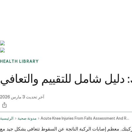
Benchmarks
Stories
FAQ
Sign up / Log in
HEALTH LIBRARY
 دليل شامل للتقييم والتعافي
آخر تحديث
3 مارس 2026
Acute Knee Injuries From Falls Assessment And Recovery
مدونة صحية
الرئيسية
كبتك. معظم إصابات الركبة الناتجة عن السقوط تتعافى بشكل جيد مع