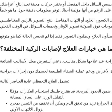
حسس السائل داخل المفصل أو يختبر حركات معينة تعيد إنتاج أعراضك.
أو التهاب المفاصل. ينتج التصوير بالرنين المغناطيسي (MRI) صورًا مفصلة للأنسجة
ا هي خيارات العلاج لإصابات الركبة المختلفة؟
يشمل العلاج التحفظي عادة العناصر التالية:
ن ضمن الحدود المريحة. قد يقترح طبيبك استخدام العكازات مؤقتًا
لتقليل الوزن على الساق المصابة.
4 إلى 72 ساعة، يمكنك التناوب بين الثلج والحرارة. الحرارة تزيد من تدفق الدم ويمكن أن تخفف من التيبس بمجرد
زوال الالتهاب الأولي.