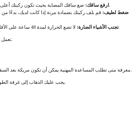
ضع ساقك المصابة بحيث تكون ركبتك أعلى من قلبك. استخدم الوسائد لدعم ساقك بالكامل بشكل مريح. يساعد هذا على تصريف السوائل بعيدًا عن موقع الإصابة باستخدام الجاذبية.
ارفع ساقك:
ضغط لطيف:
قم بلف ركبتك بضمادة مرنة إذا كانت لديك، بدءًا من
لا تضع الحرارة لمدة 48 ساعة على الأقل، لأنها تزيد من تدفق الدم والتورم. تجنب الكحول، لأنه يمكن أن يزيد النزيف والتورم. لا تدلك المنطقة، فقد يؤدي ذلك إلى تفاقم الالتهاب.
تجنب الأشياء الضارة:
تعمل هذه الخطوات معًا لخلق أفضل بيئة للشفاء المبكر. إنها تمنح جسمك وقتًا لتحقيق الاستقرار في الإصابة مع الحفاظ على الالتهاب تحت السيطرة.
معرفة متى تطلب المساعدة المهنية يمكن أن تكون مربكة بعد السقوط. بعض الإصابات تتطلب بوضوح اهتمامًا فوريًا، بينما يمكن أن تنتظر أخرى لموعد مع طبيبك المعتاد. دعني أساعدك في فرز متى تذهب وأين.
يجب عليك الذهاب إلى غرفة الطوارئ أو العيادة العاجلة على الفور إذا ظهرت علامات تحذير معينة. هذه العلامات تشير إلى إصابات محتملة خطيرة تتطلب تقييمًا وعلاجًا فوريين.