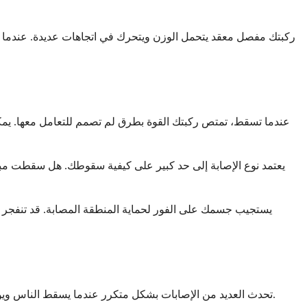
ركبتك مفصل معقد يتحمل الوزن ويتحرك في اتجاهات عديدة. عندما تسق
عندما تسقط، تمتص ركبتك القوة بطرق لم تصمم للتعامل معها. يمكن 
يعتمد نوع الإصابة إلى حد كبير على كيفية سقوطك. هل سقطت مب
يستجيب جسمك على الفور لحماية المنطقة المصابة. قد تنفجر الأو
تحدث العديد من الإصابات بشكل متكرر عندما يسقط الناس ويؤذون ركبهم. فهم ما قد يتأثر يمكن أن يساعدك على التواصل بشكل أفضل مع مقدمي الرعاية الصحية ومعرفة ما يجب الانتباه إليه أثناء شفائك.