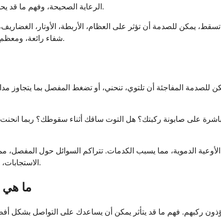
الرعاية الصحيحة، وفهم ما قد يحدث يمكن أن يساعدك على الشعور بمزيد من التحكم أثناء فترة التعافي.
ط، يمكن للصدمة أن تؤثر على العظام، الأربطة، الأوتار، الغضاريف، أ
شفاء رائعة، ومعظم الناس يتعافون تمامًا عندما يتخذون الخطوات الصحيحة في وقت مبكر.
للصدمة المفاجئة أن تلتوي، تنحني، أو تضغط المفصل بما يتجاوز مداه 
اشرة على صابونة ركبتك؟ هل التوت ساقك أثناء سقوطك؟ ربما انحنت 
عية الدموية، مما يسبب الكدمات. تتراكم السوائل حول المفصل، مما يخلق
الاستجابات، على الرغم من كونها غير مريحة، هي طريقة جسمك لبدء عملية الشفاء.
ما هي أ