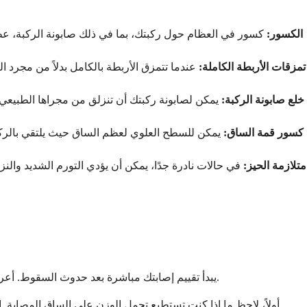
الكسور:
كسور في العظام حول ركبتك، بما في ذلك صابونة الركبة، عظم 
تمزقات الأربطة الكاملة:
عندما تتمزق الأربطة بالكامل بدلاً من مجرد ا
خلع صابونة الركبة:
يمكن لصابونة ركبتك أن تنزلق من مجراها الطبيعي، وأ
كسور قمة الساق:
يمكن للسطح العلوي لعظم الساق حيث يلتقي بالركبة
متلازمة الحيز:
في حالات نادرة جدًا، يمكن أن يؤدي التورم الشديد والنز
يبدأ تقييم إصابتك مباشرة بعد حدوث السقوط. أعراضك الفورية تعطي دلائل مهمة حول ما قد يكون تالفًا في الداخل. الانتباه إلى علامات محددة يساعدك على تحديد مستوى الرعاية الذي تحتاجه.
أولاً، لاحظ ما إذا كنت تستطيع تحمل الوزن على الساق المصابة. 