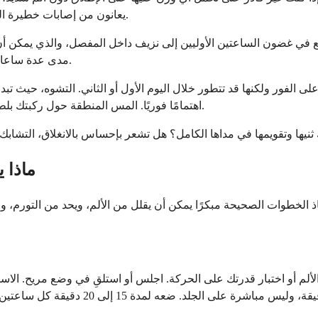
يعانون من إصابات خطيرة المشي مع بعض الانزعاج، لذا هذا ليس العامل الوحيد الذي يجب مراعاته.
سريع في غضون الساعتين الأوليين إلى نزيف داخل المفصل، والذي يمكن أن
مدى عدة ساعات إلى يوم واحد يشير عادة إلى التهاب ناتج عن إصابات الأنسجة الرخوة.
على الفور ولكنها قد تتطور خلال اليوم الأول أو الثاني. التشوه، حيث 
اهتمامًا فوريًا. المس المنطقة حول ركبتك بلطف بحثًا عن نقاط مؤلمة محددة، مما قد يساعد في تحديد موقع الإصابة.
ثنيها وتقويمها في مداها الكامل؟ هل تشعر بإحساس بالانغلاق، التشابك،
ماذا 
تخاذ الخطوات الصحيحة مبكرًا يمكن أن يقلل من الألم، ويحد من التورم
استخدم كيس ثلج أو ثلج ملفوفًا في منشف