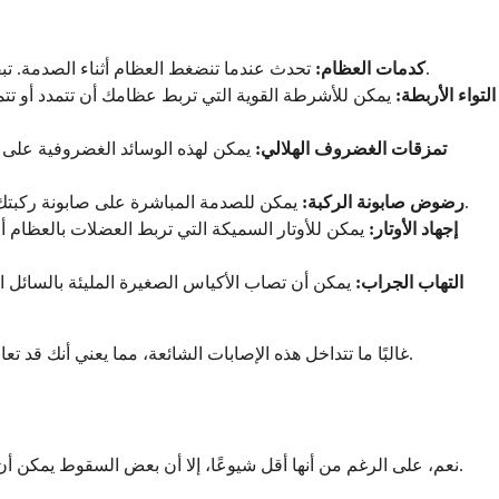
تحدث عندما تنضغط العظام أثناء الصدمة. تبقى الطبقة الخارجية سليمة، لكن نسيج العظام الداخلي يتعرض لكسور دقيقة وينزف داخليًا. قد تشعر بألم عميق ومؤلم يزداد مع الضغط.
كدمات العظام:
التواء الأربطة:
يمكن للأشرطة القوية التي تربط عظامك أن تتمدد أو تتمزق
تمزقات الغضروف الهلالي:
يمكن لهذه الوسائد الغضروفية على 
يمكن للصدمة المباشرة على صابونة ركبتك أن تسبب كدمات للعظم والأنسجة المحيطة بها. هذا يسبب عادة ألمًا فوريًا فوق صابونة الركبة، وتورمًا، وصعوبة في ثني ركبتك بالكامل.
رضوض صابونة الركبة:
إجهاد الأوتار:
يمكن للأوتار السميكة التي تربط العضلات بالعظام أن 
التهاب الجراب:
يمكن أن تصاب الأكياس الصغيرة المليئة بالسائل الت
غالبًا ما تتداخل هذه الإصابات الشائعة، مما يعني أنك قد تعاني من أكثر من نوع واحد من الضرر من سقوط واحد. يمكن أن تتراوح شدتها من خفيفة إلى متوسطة، ومعظمها يستجيب جيدًا للعلاج التحفظي.
نعم، على الرغم من أنها أقل شيوعًا، إلا أن بعض السقوط يمكن أن يسبب إصابات تتطلب رعاية أكثر كثافة. هذه الحالات نادرة، لكن معرفتها تساعدك على التعرف على متى قد يحتاج شيء ما إلى اهتمام عاجل.