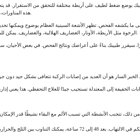
طبيبك بوضع ضغط لطيف على أربطة مختلفة للتحقق من الاستقرار. قد يت
هذه المناورات، على الرغم من أنها مؤلمة أحيانًا، توفر معلومات دقيقة حول ما هو خطأ.
 يكشفه الفحص. تظهر الأشعة السينية العظام بوضوح ويمكنها تحديد الكسور، الخلع، 
الرخوة مثل الأربطة، الأوتار، الغضاريف الهلالية، والغضاريف. يمكن للموجات فوق الصوتية تصوير الأوتار وتجمعات السوائل في الوقت الفعلي.
م
ً من ذلك، تتجنب الأنشطة التي تسبب الألم مع البقاء نشيطًا قدر الإمكا
استمر في وضع الثلج للأيام القليلة الأولى للتحكم في الالتهاب. بعد 8