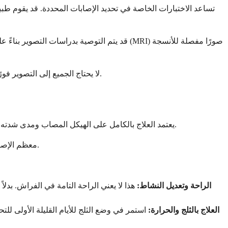
تساعد الاختبارات الخاصة في تحديد الإصابات المحددة. قد يقوم 
قد يتم التوصية بدراسات التصوير بناءً على ما
لا يحتاج الجميع إلى التصوير فورًا. سيقرر طبيبك بناءً على أعراضك ونتائج الفحص. في بعض الأحيان، سيبدأون العلاج ويطلبون التصوير فقط إذا لم تتحسن الحالة كما هو متوقع.
يعتمد العلاج بالكامل على الهيكل المصاب ومدى شدته. الخبر السار هو أن العديد من إصابات الركبة تتعافى بشكل جيد دون جراحة عند علاجها بشكل مناسب. دعني أستعرض معك الأساليب الشائعة.
معظم الإصابات الخفيفة إلى المعتدلة تستجيب جيدًا للعلاج التحفظي. هذا يعني إدارة الأعراض ودعم عملية الشفاء الطبيعية لجسمك دون إجراءات جراحية.
الراحة وتعديل النشاط:
هذا لا يعني الراحة التامة في الفراش. بدلا
العلاج بالثلج والحرارة: