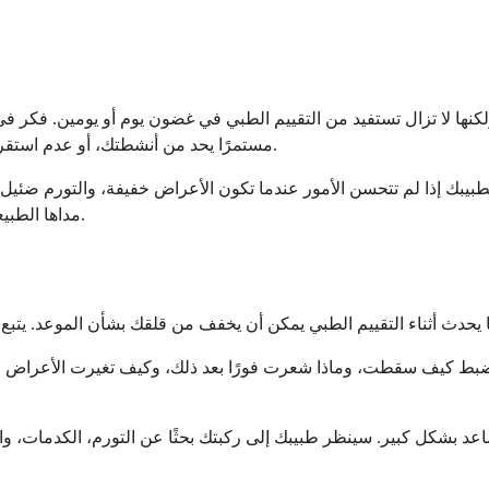
ها لا تزال تستفيد من التقييم الطبي في غضون يوم أو يومين. فكر في تحد
مستمرًا يحد من أنشطتك، أو عدم استقرار أو انحناء عند المشي، أو شعورًا بالانغلاق أو التشابك، أو كدمات تتزايد.
 بطبيبك إذا لم تتحسن الأمور عندما تكون الأعراض خفيفة، والتورم ض
مداها الطبيعي. امنح الأمر بضعة أيام مع الرعاية المنزلية، ولكن ابق يقظًا للتغييرات.
ط كيف سقطت، وماذا شعرت فورًا بعد ذلك، وكيف تغيرت الأعراض منذ ذ
ساعد بشكل كبير. سينظر طبيبك إلى ركبتك بحثًا عن التورم، الكدمات،