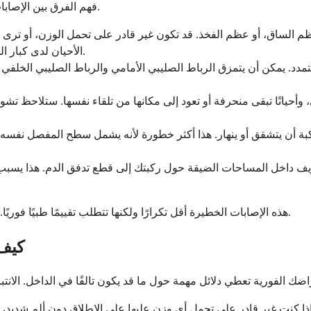
فهم الفرق بين الإصابات الشائعة والنادرة يمكن أن يريح بالك مع إبقائك متيقظًا بشكل مناسب.
الساق، أو عظم الفخذ. قد تكون غير قادر على تحمل الوزن، أو ترى تش
الأحيان لدى كبار السن المصابين بهشاشة العظام أو في السقوط ذي الطاقة العالية.
لتمدد. يمكن أن يتمزق الرباط الصليبي الأمامي والرباط الصليبي الخل
حيانًا تبقى منحرفة أو تعود إلى مكانها من تلقاء نفسها. ستلاحظ تشوهًا
 أن يتشقق أو ينهار. هذا أكثر خطورة لأنه يشمل سطح المفصل نفسه و
يف داخل المساحات الضيقة حول ركبتك إلى قطع تدفق الدم. هذا يسبب ألمً
هذه الإصابات الخطيرة أقل تكرارًا ولكنها تتطلب تقييمًا طبيًا فوريًا. إذا كنت تشك في أي منها، فإن طلب الرعاية الفورية هو الخيار الصحيح.
كيف 
إذا كنت غير قادر على تحمل أي وزن عليها على الإطلاق دون ألم شديد، 