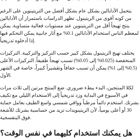
يتحمل الأدابالين بشكل عام بشكل أفضل من التريتينوين على الرغم
من كونه أقوى من الريتينول. تظهر الدراسات باستمرار أن الأدابالين
ينتج تهيجاً أقل من التريتينوين عند مستويات فعالية متساوية. يمكن
لمعظم الناس استخدام الأدابالين 0.1% مع آثار جانبية يمكن التحكم فيها
إذا أدخلوه تدريجياً.
يختلف تهيج الريتينول بشكل كبير حسب التركيز والتركيبة. التركيزات
المنخفضة (0.025% إلى 0.05%) تسبب تهيجاً طفيفاً. التركيزات الأعلى
(0.5% إلى 1%) يمكن أن تسبب جفافاً وتقشيراً كبيراً، خاصة في الشهر
الأول.
لكلا المنتجين، البدء ببطء ضروري. ضع المنتج مرتين إلى ثلاث مرات
في الأسبوع في البداية وزد تدريجياً إلى الاستخدام الليلي مع تكيف
بشرتك. استخدم دائماً مرطباً وواقي شمسي واسع الطيف بعامل حماية
30 أو أعلى يومياً، لأن الريتينويدات تزيد من حساسية بشرتك للأشعة
فوق البنفسجية.
هل يمكنك استخدام كليهما في نفس الوقت؟