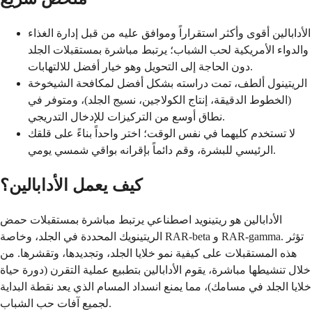
الأدابالين أقوى وأكثر استقراراً وموافق عليه من قبل إدارة الغذاء
والدواء الأمريكية لحب الشباب؛ يرتبط مباشرة بمستقبلات الجلد
دون الحاجة إلى التحويل وهو خيار أفضل للالتهابات.
الريتينول ألطف، تمت دراسته بشكل أفضل لمكافحة الشيخوخة
(الخطوط الدقيقة، إنتاج الكولاجين، نسيج الجلد)، ومتوفر في
نطاق أوسع من التركيزات للإدخال التدريجي.
لا تستخدم كليهما في نفس الوقت؛ اختر واحداً بناءً على قلقك
الرئيسي للبشرة، وقم دائماً بإقرانه بواقي شمسي يومي.
كيف يعمل الأدابالين؟
الأدابالين هو ريتينويد اصطناعي يرتبط مباشرة بمستقبلات حمض
الريتينويك المحددة في الجلد، وخاصة RAR-beta و RAR-gamma. تؤثر
هذه المستقبلات على كيفية نمو خلايا الجلد، وتجديدها، وتقشرها. من
خلال تنشيطها مباشرة، يقوم الأدابالين بتطبيع عملية التقرن (دورة حياة
خلايا الجلد في مسامك)، مما يمنع انسداد المسام الذي يعد نقطة البداية
لجميع آفات حب الشباب.