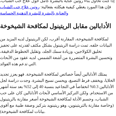
إذا كنت تحاول بناء روتين عناية بالبشرة كامل حول علاج حب الشباب،
فإن هذا المورد يغطي كيفية هيكلته بفعالية:
روتين علاج حب الشباب
والعناية بالبشرة للبشرة الدهنية الحساسة
الأدابالين مقابل الريتينول لمكافحة الشيخوخة
لمكافحة الشيخوخة، المقارنة أقرب، لكن الريتينول لديه المزيد من
البيانات خلفه. تمت دراسة الريتينول بشكل مكثف لقدرته على تحفيز
تخليق الكولاجين، وزيادة سمك الجلد، وتقليل الخطوط الدقيقة،
وتحسين البشرة المتضررة من أشعة الشمس. لديه عقود من الأبحاث
التي تدعم هذه الفوائد.
يمتلك الأدابالين أيضاً خصائص لمكافحة الشيخوخة. فهو يعزز تجديد
الخلايا، ويخفف فرط التصبغ، ويحسن نسيج البشرة. وجدت دراسة لجل
الأدابالين 0.3% انخفاضاً في التجاعيد بنسبة 40 إلى 52% بعد ستة أشهر
من الاستخدام. ولكن التركيز الأساسي لأبحاث الأدابالين كان على حب
الشباب، وجسم الأدلة لمكافحة الشيخوخة أصغر مقارنة بالريتينول
(وخاصة مقارنة بالتريتينوين، وهو ريتينويد بتركيز وصفة طبية مع أقوى
بيانات لمكافحة الشيخوخة).