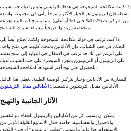
إذا كانت مكافحة الشيخوخة هي هدفك الرئيسي وليس لديك حب شباب
نشط، فإن الريتينول هو الخيار الأكثر رسوخاً. يأتي في مجموعة واسعة
من التركيزات (0.025% حتى 1% أو أعلى)، مما يسمح لك بالبدء بجرعة
منخفضة وزيادتها تدريجياً مع بناء بشرتك للتسامح.
إذا كنت ترغب في فوائد مكافحة الشيخوخة ولكنك تحتاج أيضاً إلى
التحكم في حب الشباب، فإن الأدابالين يمنحك كليهما في منتج واحد،
على الرغم من أنك قد ترغب في الانتقال في النهاية إلى منتج يعتمد
على الريتينول أو التريتينوين بمجرد السيطرة على حب الشباب لديك
للحصول على نهج أكثر استهدافاً لمكافحة الشيخوخة.
للمقارنة بين الأدابالين وخيار بتركيز الوصفة الطبية، يغطي هذا الدليل
الأدابالين مقابل التريتينوين بالتفصيل:
الأدابالين مقابل التريتينوين
الآثار الجانبية والتهيج
يمكن أن يسبب كل من الأدابالين والريتينول الجفاف والتقشير
والاحمرار والحساسية، خاصة خلال الأسابيع القليلة الأولى من
الاستخدام. هذا غالباً ما يسمى "تطهير الريتينويد" أو فترة التكيف.