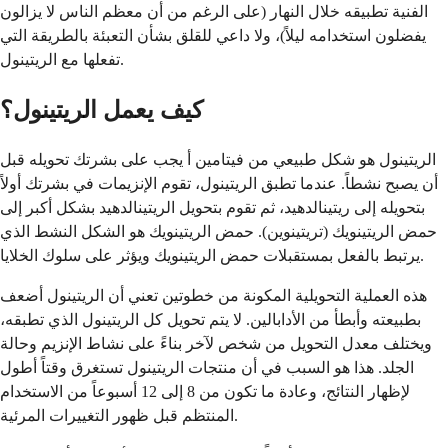
الفنية تطبيقه خلال النهار (على الرغم من أن معظم الناس لا يزالون
يفضلون استخدامه ليلاً)، ولا داعي للقلق بشأن التعبئة بالطريقة التي
تفعلها مع الريتينول.
كيف يعمل الريتينول؟
الريتينول هو شكل طبيعي من فيتامين أ يجب على بشرتك تحويله قبل
أن يصبح نشطاً. عندما تطبق الريتينول، تقوم الإنزيمات في بشرتك أولاً
بتحويله إلى ريتينالدهيد، ثم تقوم بتحويل الريتينالدهيد بشكل أكبر إلى
حمض الريتينويك (تريتينوين). حمض الريتينويك هو الشكل النشط الذي
يرتبط بالفعل بمستقبلات حمض الريتينويك ويؤثر على سلوك الخلايا.
هذه العملية التحويلية المكونة من خطوتين تعني أن الريتينول أضعف
بطبيعته وأبطأ من الأدابالين. لا يتم تحويل كل الريتينول الذي تطبقه،
ويختلف معدل التحويل من شخص لآخر بناءً على نشاط الإنزيم وحالة
الجلد. هذا هو السبب في أن منتجات الريتينول تستغرق وقتاً أطول
لإظهار النتائج، وعادة ما تكون من 8 إلى 12 أسبوعاً من الاستخدام
المنتظم قبل ظهور التغييرات المرئية.