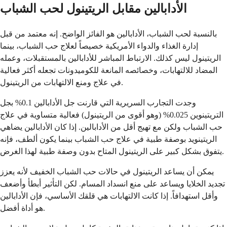
الأدابالين مقابل الريتينول لحب الشباب
بالنسبة لحب الشباب، الأدابالين هو الفائز الواضح. إنه معتمد من قبل
إدارة الغذاء والدواء الأمريكية خصيصاً لعلاج حب الشباب، بينما
الريتينول ليس كذلك. الارتباط المباشر للأدابالين بالمستقبلات، وعمله
المضاد للالتهابات، وخصائصه المانعة للكوميدونات تجعله أكثر فعالية
في علاج ومنع الالتهابات من الريتينول.
وجدت التجارب السريرية التي قارنت جل الأدابالين 0.1% بجل
التريتينوين 0.025% (وهو أقوى من الريتينول) فعالية متساوية في علاج
حب الشباب ولكن مع تهيج أقل من الأدابالين. إذا كان الأدابالين يضاهي
الريتينويد بوصفة طبية في علاج حب الشباب بينما يكون ألطف، فإنه
يتفوق بشكل كبير على الريتينول المتاح بدون وصفة طبية لهذا الغرض.
يمكن أن يساعد الريتينول في حالات حب الشباب الخفيف لأنه يعزز
تجديد الخلايا ويساعد على منع انسداد المسام. لكن التأثير أبطأ وأضعف
وأقل استهدافاً. إذا كانت الالتهابات هي قلقك الأساسي، فإن الأدابالين
هو أداة أفضل.