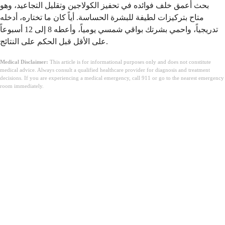
بحث أعمق خلف فوائده في تحفيز الكولاجين وتقليل التجاعيد، وهو
متاح بتركيزات لطيفة للبشرة الحساسة. أياً كان ما تختاره، أدخله
تدريجياً، واحمي بشرتك بواقي شمسي يومياً، وأعطه 8 إلى 12 أسبوعاً
على الأقل قبل الحكم على النتائج.
Medical Disclaimer:
This article is for informational purposes only and does not constitute
medical advice. Always consult a qualified healthcare provider for diagnosis and treatment
decisions. If you are experiencing a medical emergency, call 911 or go to the nearest emergency
room immediately.