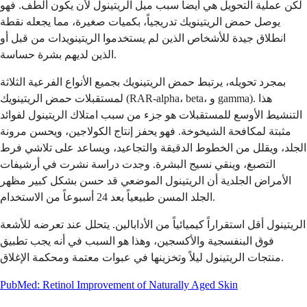
لكن عملية التحويل هي أيضاً سبب ميل الريتينول لأن يكون ألطف. فهو
يوصل حمض الريتينويك تدريجياً، بكميات صغيرة، مما يجعله نقطة
انطلاق جيدة للأشخاص الذين لم يستخدموا الريتينويدات من قبل أو
الذين لديهم بشرة حساسة.
بمجرد تحويله، يرتبط حمض الريتينويك بجميع الأنواع الفرعية الثلاثة
لمستقبلات حمض الريتينويك (RAR-alpha، beta، و gamma). هذا
التنشيط الأوسع للمستقبلات هو جزء من سبب امتلاك الريتينول لفوائد
مثبتة لمكافحة الشيخوخة. فهو يحفز إنتاج الكولاجين، ويحسن مرونة
الجلد، ويقلل من الخطوط الدقيقة والتجاعيد، ويساعد على تلاشي فرط
التصبغ، وينقي نسيج البشرة. وجدت دراسة نشرت في أرشيفات
الأمراض الجلدية أن الريتينول الموضعي قد حسن بشكل كبير مظهر
الجلد المسن طبيعياً بعد 24 أسبوعاً من الاستخدام.
الريتينول أقل استقراراً كيميائياً من الأدابالين. يتحلل عند تعرضه للأشعة
فوق البنفسجية والأكسجين، وهذا هو السبب في أنه يجب تطبيق
منتجات الريتينول ليلاً وتخزينها في عبوات معتمة ومحكمة الإغلاق.
PubMed: Retinol Improvement of Naturally Aged Skin