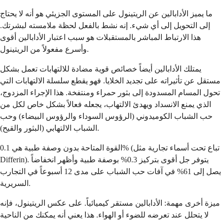
ما يميز الأدابالين عن الريتينول على المستوى الجزيئي هو أنه لا يحتاج
إلى التحويل إلى أي شيء. إنه نشط بالفعل لحظة ملامسته لبشرتك.
هذا الارتباط المباشر بالمستقبلات هو سبب اعتبار الأدابالين أقوى
وأسرع مفعولاً من الريتينول.
يمتلك الأدابالين أيضاً خصائص قوية مضادة للالتهابات تعمل بشكل
مستقل عن تأثيراته على تجديد الخلايا. فهو يقطع سلسلة الالتهابات التي
تحول المسام المسدودة إلى بثور حمراء ومنتفخة. هذا الإجراء المزدوج،
الذي يمنع الانسداد ويهدئ الالتهاب، يجعله فعالاً بشكل خاص لكل من
حب الشباب الكوميدوني (الرؤوس السوداء والرؤوس البيضاء) وحب
الشباب الالتهابي (البثور والقيح).
القوة المتاحة بدون وصفة طبية هي 0.1% (تباع تحت أسماء تجارية مثل
Differin). يتوفر جل أقوى بتركيز 0.3% بوصفة طبية وأظهر انخفاضاً
يصل إلى 61% في آفات حب الشباب على مدى 12 أسبوعاً في التجارب
السريرية.
ميزة أخرى مهمة: الأدابالين مستقر كيميائياً. على عكس الريتينول، فإنه
لا يتحلل عند تعرضه للضوء أو الهواء. هذا يعني أنه يمكنك من الناحية