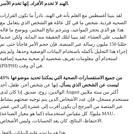
الهند لا تخدم الأفراد. إنها تخدم الأسر.
لقد بنينا أغسطس مع العلم بأنه في الهند، نادراً ما تكون القرارات
الصحية فردية. شخص ما في كل عائلة هو الشخص الذي يتعامل مع
هذا: هو الذي يحجز المواعيد، ويترجم نتائج المختبر، ويوضح ما قاله
الطبيب على العشاء. لقد بنينا لتلك الحقيقة منذ البداية. ولكن عندما
حللنا 150 مليون رسالة عبر المنصة، فإن حجم الأمر فاجأنا حتى. تم
إجراء هذا التحليل بأكمله باستخدام البيانات الوصفية وحدها، ولم يتم
استخدام أي معلومات تعريف شخصية أو صحية محمية إضافية
(PII/PHI) في أي وقت.
43% من جميع الاستفسارات الصحية التي يمكننا تحديد موضوعها
ليست عن الشخص الذي يسأل.
إنها عن شخص آخر، طفل، أحد
الوالدين، زوج، صديق. إذا كان لدى August أكثر من ستة ملايين
مستخدم مسجل، فإن عدد الأشخاص الذين يتم توجيه صحتهم بنشاط
عبر المنصة من المرجح أن يكون أقرب إلى عشرة إلى اثني عشر
مليونًا. كل مقياس استخدمناه (كما هو معيار الصناعة) MAU،
الاحتفاظ، النتائج، كان يعد الحسابات، وليس الأشخاص.
هذا هو ما تبدو عليه البيانات بالفعل.