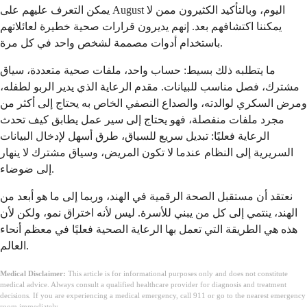
يمكن التعرف عليهم على August اليوم، وبالتأكيد الكثيرون ممن لا
يمكننا اكتشافهم بعد. إنهم يديرون قرارات صحية خطيرة لعائلاتهم
باستخدام أدوات مصممة لشخص واحد في كل مرة.
ما يتطلبه ذلك بسيط: حساب واحد، ملفات صحية متعددة، سياق
مشترك، فصل مناسب للبيانات. مقدم الرعاية الذي يدير الربو لطفله،
ومرض السكري لوالدته، والصداع النصفي الخاص به يحتاج إلى أكثر من
مجرد ملفات منفصلة، فهو يحتاج إلى سير عمل يطابق كيف تحدث
الرعاية فعليًا: تبديل سريع للسياق، طرق أسهل لإدخال البيانات
السريرية إلى النظام عندما لا تكون المريض، وسياق مشترك لا ينهار
إلى ضوضاء.
نعتقد أن مستقبل الصحة الرقمية في الهند، وربما إلى ما هو أبعد من
الهند، ينتمي إلى كل من يبني للأسرة. ليس لأنه اختراق نمو، ولكن لأن
هذه هي الطريقة التي تعمل بها الرعاية الصحية فعليًا في معظم أنحاء
العالم.
Medical Disclaimer:
This article is for informational purposes only and does not constitute
medical advice. Always consult a qualified healthcare provider for diagnosis and treatment
decisions. If you are experiencing a medical emergency, call 911 or go to the nearest emergency
room immediately.