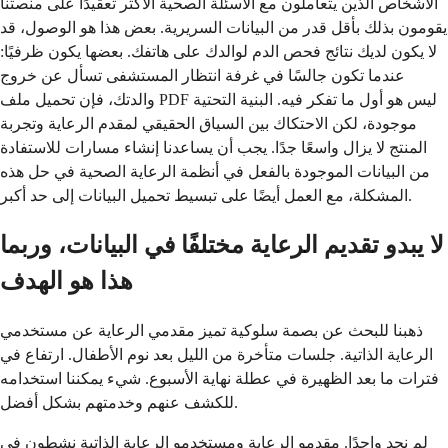
الأشخاص الذين يتعاملون مع الأسئلة الصحية الأكثر تعقيدًا على منصتنا
يقومون بذلك بأقل قدر من البيانات السريرية. بعض هذا هو الوصول، قد
لا يكون لديك نتائج فحص الدم لوالدك على هاتفك. بعضها يكون ظرفيًا:
عندما تكون جالسًا في غرفة انتظار المستشفى تسأل عن خروج
والدتك، فإن تحميل ملف PDF ليس هو أول ما تفكر فيه. البنية التحتية
موجودة، لكن الاحتكاك بين السياق الحقيقي لمقدم الرعاية وتجربة
المنتج لا يزال واسعًا جدًا. يجب أن يساعدنا إنشاء مسارات للاستفادة
من البيانات الموجودة بالفعل في أنظمة الرعاية الصحية في حل هذه
المشكلة، مع العمل أيضًا على تبسيط تحميل البيانات إلى حد أكبر.
لا يبدو تقديم الرعاية مختلفًا في البيانات، وربما
هذا هو الهدف
ذهبنا للبحث عن بصمة سلوكية تميز مقدمي الرعاية عن مستخدمي
الرعاية الذاتية. جلسات متأخرة من الليل بعد نوم الأطفال. ارتفاع في
فترات ما بعد الظهيرة في عطلة نهاية الأسبوع. شيء يمكننا استخدامه
للكشف عنهم وخدمتهم بشكل أفضل.
لم نجد واحدًا. مقدمو الرعاية ومستخدمو الرعاية الذاتية نشطون في