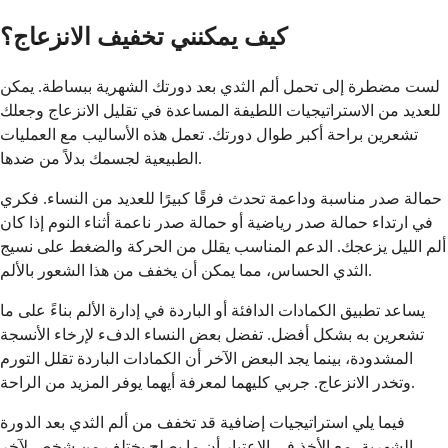
كيف يمكنني تخفيف الانزعاج؟
لست مضطرة إلى تحمل ألم الثدي بعد دورتك الشهرية ببساطة. يمكن
للعديد من الاستراتيجيات اللطيفة المساعدة في تقليل الانزعاج وجعلك
تشعرين براحة أكبر طوال دورتك. تعمل هذه الأساليب مع العمليات
الطبيعية لجسمك بدلاً من ضدها.
حمالة صدر مناسبة وداعمة تحدث فرقًا كبيرًا للعديد من النساء. فكري
في ارتداء حمالة صدر رياضية أو حمالة صدر ناعمة أثناء النوم إذا كان
ألم الليل يزعجك. الدعم المناسب يقلل من الحركة والضغط على نسيج
الثدي الحساس، مما يمكن أن يخفف من هذا الشعور بالألم.
يساعد تطبيق الكمادات الدافئة أو الباردة في إدارة الألم بناءً على ما
تشعرين به بشكل أفضل. تفضل بعض النساء الدفء لإرخاء الأنسجة
المشدودة، بينما يجد البعض الآخر أن الكمادات الباردة تقلل التورم
وتخدر الانزعاج. جربي كليهما لمعرفة أيهما يوفر المزيد من الراحة.
فيما يلي استراتيجيات إضافية قد تخفف من ألم الثدي بعد الدورة
الشهرية، مع الأخذ في الاعتبار أن ما يصلح يختلف من شخص لآخر.