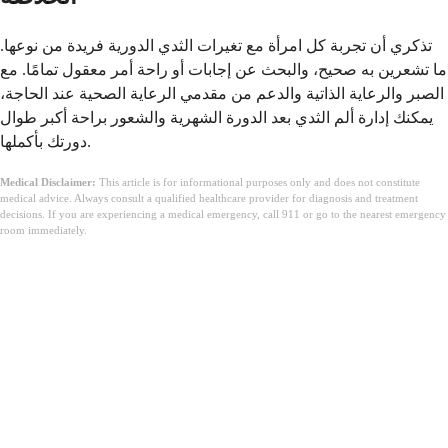
تذكري أن تجربة كل امرأة مع تغيرات الثدي الدورية فريدة من نوعها.
ما تشعرين به صحيح، والبحث عن إجابات أو راحة أمر معقول تمامًا. مع
الصبر والرعاية الذاتية والدعم من مقدمي الرعاية الصحية عند الحاجة،
يمكنك إدارة ألم الثدي بعد الدورة الشهرية والشعور براحة أكبر طوال
دورتك بأكملها.
Medical Disclaimer:
This article is for informational purposes only and does not constitute
medical advice. Always consult a qualified healthcare provider for diagnosis and treatment
decisions. If you are experiencing a medical emergency, call 911 or go to the nearest emergency
room immediately.