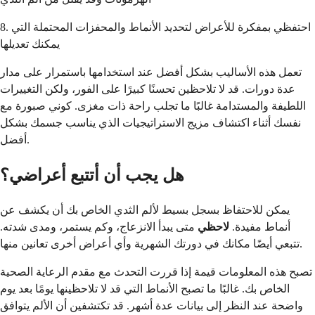
8. احتفظي بمفكرة للأعراض لتحديد الأنماط والمحفزات المحتملة التي
يمكنك تعديلها
تعمل هذه الأساليب بشكل أفضل عند استخدامها باستمرار على مدار
عدة دورات. قد لا تلاحظين تحسنًا كبيرًا على الفور، ولكن التغييرات
اللطيفة والمستدامة غالبًا ما تجلب راحة ذات مغزى. كوني صبورة مع
نفسك أثناء اكتشاف مزيج الاستراتيجيات الذي يناسب جسمك بشكل
أفضل.
هل يجب أن أتتبع أعراضي؟
يمكن للاحتفاظ بسجل بسيط لألم الثدي الخاص بك أن يكشف عن
أنماط مفيدة.
لاحظي
متى يبدأ الانزعاج، وكم يستمر، ومدى شدته.
تتبعي أيضًا مكانك في دورتك الشهرية وأي أعراض أخرى تعانين منها.
تصبح هذه المعلومات قيمة إذا قررت التحدث مع مقدم الرعاية الصحية
الخاص بك. غالبًا ما تصبح الأنماط التي قد لا تلاحظينها يومًا بعد يوم
واضحة عند النظر إلى بيانات عدة أشهر. قد تكتشفين أن الألم يتوافق