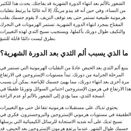
الشعور بالألم بعد انتهاء الدورة الشهرية قد يفاجئك. يحدث هذا للكثير
من النساء، وفي حين أنه قد يبدو مربكًا، إلا أنه غالبًا ما يرتبط بتقلبات
هرمونية طبيعية تستمر حتى بعد توقف النزيف. لا يقوم جسمك بقلب
المفتاح بمجرد انتهاء الدورة الشهرية. تستمر الهرمونات في التحرك
والتكيف طوال دورتك بأكملها، ويستجيب نسيج الثدي لهذه التغييرات
بطرق ليست دائمًا قابلة للتنبؤ.
ما الذي يسبب ألم الثدي بعد الدورة الشهرية؟
ينبع ألم الثدي بعد الحيض عادةً من التقلبات الهرمونية التي تستمر في
المرحلة الجرابية من دورتك. تبدأ مستويات الإستروجين في الارتفاع
مرة أخرى بعد انتهاء دورتك، مما يهيئ جسمك للإباضة. يمكن أن يسبب
هذا الارتفاع في هرمون الإستروجين احتباس السوائل وتورمًا طفيفًا في
أنسجة الثدي، مما يؤدي إلى الشعور بالألم أو عدم الراحة.
يحتوي ثدياك على مستقبلات هرمونية تتفاعل حتى مع التغييرات
الطفيفة في مستويات هرموني الإستروجين والبروجسترون. فكري في
نسيج ثديك على أنه شديد الاستجابة للرسائل الكيميائية التي يرسلها
جسمك طوال الشهر. عندما يرتفع هرمون الإستروجين بعد الحيض، قد