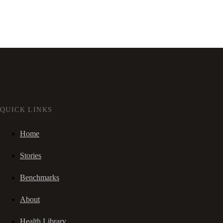
QUICK LINKS
Home
Stories
Benchmarks
About
Health Library