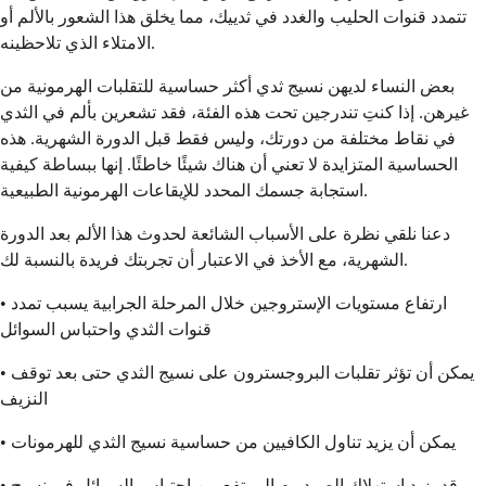
تتمدد قنوات الحليب والغدد في ثدييك، مما يخلق هذا الشعور بالألم أو
الامتلاء الذي تلاحظينه.
بعض النساء لديهن نسيج ثدي أكثر حساسية للتقلبات الهرمونية من
غيرهن. إذا كنتِ تندرجين تحت هذه الفئة، فقد تشعرين بألم في الثدي
في نقاط مختلفة من دورتك، وليس فقط قبل الدورة الشهرية. هذه
الحساسية المتزايدة لا تعني أن هناك شيئًا خاطئًا. إنها ببساطة كيفية
استجابة جسمك المحدد للإيقاعات الهرمونية الطبيعية.
دعنا نلقي نظرة على الأسباب الشائعة لحدوث هذا الألم بعد الدورة
الشهرية، مع الأخذ في الاعتبار أن تجربتك فريدة بالنسبة لك.
• ارتفاع مستويات الإستروجين خلال المرحلة الجرابية يسبب تمدد
قنوات الثدي واحتباس السوائل
• يمكن أن تؤثر تقلبات البروجسترون على نسيج الثدي حتى بعد توقف
النزيف
• يمكن أن يزيد تناول الكافيين من حساسية نسيج الثدي للهرمونات
• قد يزيد استهلاك الصوديوم المرتفع من احتباس السوائل في نسيج