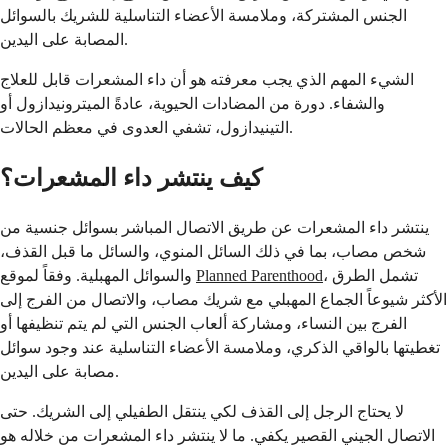
الجنس المشتركة، وملامسة الأعضاء التناسلية للشريك بالسوائل
المصابة على اليدين.
الشيء المهم الذي يجب معرفته هو أن داء المشعرات قابل للعلاج
والشفاء. دورة من المضادات الحيوية، عادةً الميترونيدازول أو
التينيدازول، تشفي العدوى في معظم الحالات.
كيف ينتشر داء المشعرات؟
ينتشر داء المشعرات عن طريق الاتصال المباشر بسوائل جنسية من
شخص مصاب، بما في ذلك السائل المنوي، والسائل ما قبل القذف،
، تشمل الطرق
Planned Parenthood
والسوائل المهبلية. وفقاً لموقع
الأكثر شيوعاً الجماع المهبلي مع شريك مصاب، والاتصال من الفرج إلى
الفرج بين النساء، ومشاركة ألعاب الجنس التي لم يتم تنظيفها أو
تغطيتها بالواقي الذكري، وملامسة الأعضاء التناسلية عند وجود سوائل
مصابة على اليدين.
لا يحتاج الرجل إلى القذف لكي ينتقل الطفيلي إلى الشريك. حتى
الاتصال الجيني القصير يكفي. ما لا ينتشر داء المشعرات من خلاله هو