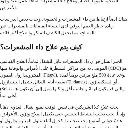
الصحية عموماً باختبار وعلاج داء المشعرات أثناء الحمل عند وجود
الأعراض.
هناك أيضاً ارتباط بين داء المشعرات والخصوبة. وجدت بعض الدراسات
زيادة خطر العقم البوقي لدى النساء المصابات بالمشعرات غير
المعالج، مما يجعل الكشف المبكر والعلاج أكثر فائدة.
كيف يتم علاج داء المشعرات؟
الخبر السار هو أن داء المشعرات قابل للشفاء تماماً. العلاج القياسي
هو
مراكز السيطرة على الأمراض والوقاية منها (CDC)
الموصى به من
الميترونيدازول الفموي (Flagyl)، يؤخذ عادةً 500 ملغ مرتين يومياً لمدة
سبعة أيام. البدائل تشمل التينيدازول (Tindamax) أو السيكنيتازول
(Solosec)، والتي قد يكون لها آثار جانبية أقل ولكنها تميل إلى أن تكون
أغلى ثمناً.
يجب علاج كلا الشريكين في نفس الوقت لمنع انتقال العدوى ذهاباً
وإياباً. يجب تجنب النشاط الجنسي حتى يكتمل العلاج وتزول الأعراض،
عادةً حوالي أسبوع. يجب تجنب الكحول أثناء تناول الميترونيدازول أو
التينيدازول، حيث أن الجمع بينهما يمكن أن يسبب الغثيان والتعرق