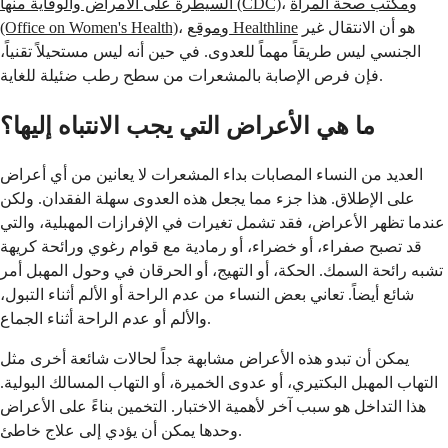
، و
مكتب صحة المرأة
السيطرة على الأمراض والوقاية منها (CDC)
هو أن الانتقال غير
موقع Healthline
، و
(Office on Women's Health)
الجنسي ليس طريقاً مهماً للعدوى. في حين أنه ليس مستحيلاً تقنياً،
فإن فرص الإصابة بالمشعرات من سطح رطب ضئيلة للغاية.
ما هي الأعراض التي يجب الانتباه إليها؟
العديد من النساء المصابات بداء المشعرات لا يعانين من أي أعراض
على الإطلاق. هذا جزء مما يجعل هذه العدوى سهلة الفقدان. ولكن
عندما تظهر الأعراض، فقد تشمل تغيرات في الإفرازات المهبلية، والتي
قد تصبح صفراء، أو خضراء، أو رمادية مع قوام رغوي ورائحة كريهة
تشبه رائحة السمك. الحكة، أو التهيج، أو الحرقان في وحول المهبل أمر
شائع أيضاً. تعاني بعض النساء من عدم الراحة أو الألم أثناء التبول،
والألم أو عدم الراحة أثناء الجماع.
يمكن أن تبدو هذه الأعراض مشابهة جداً لحالات شائعة أخرى مثل
التهاب المهبل البكتيري، أو عدوى الخميرة، أو التهاب المسالك البولية.
هذا التداخل هو سبب آخر لأهمية الاختبار. التخمين بناءً على الأعراض
وحدها يمكن أن يؤدي إلى علاج خاطئ.