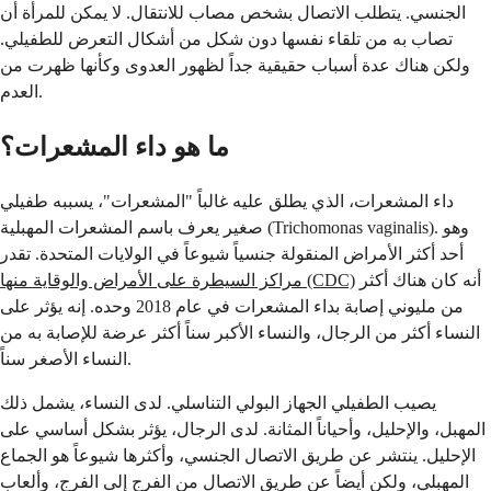
الجنسي. يتطلب الاتصال بشخص مصاب للانتقال. لا يمكن للمرأة أن
تصاب به من تلقاء نفسها دون شكل من أشكال التعرض للطفيلي.
ولكن هناك عدة أسباب حقيقية جداً لظهور العدوى وكأنها ظهرت من
العدم.
ما هو داء المشعرات؟
داء المشعرات، الذي يطلق عليه غالباً "المشعرات"، يسببه طفيلي
صغير يعرف باسم المشعرات المهبلية (Trichomonas vaginalis). وهو
أحد أكثر الأمراض المنقولة جنسياً شيوعاً في الولايات المتحدة. تقدر
أنه كان هناك أكثر
مراكز السيطرة على الأمراض والوقاية منها (CDC)
من مليوني إصابة بداء المشعرات في عام 2018 وحده. إنه يؤثر على
النساء أكثر من الرجال، والنساء الأكبر سناً أكثر عرضة للإصابة به من
النساء الأصغر سناً.
يصيب الطفيلي الجهاز البولي التناسلي. لدى النساء، يشمل ذلك
المهبل، والإحليل، وأحياناً المثانة. لدى الرجال، يؤثر بشكل أساسي على
الإحليل. ينتشر عن طريق الاتصال الجنسي، وأكثرها شيوعاً هو الجماع
المهبلي، ولكن أيضاً عن طريق الاتصال من الفرج إلى الفرج، وألعاب