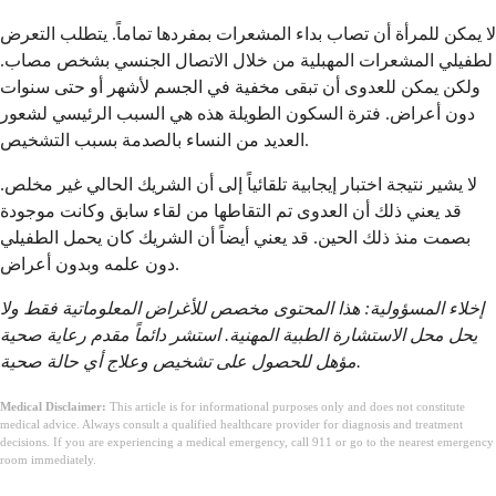
لا يمكن للمرأة أن تصاب بداء المشعرات بمفردها تماماً. يتطلب التعرض
لطفيلي المشعرات المهبلية من خلال الاتصال الجنسي بشخص مصاب.
ولكن يمكن للعدوى أن تبقى مخفية في الجسم لأشهر أو حتى سنوات
دون أعراض. فترة السكون الطويلة هذه هي السبب الرئيسي لشعور
العديد من النساء بالصدمة بسبب التشخيص.
لا يشير نتيجة اختبار إيجابية تلقائياً إلى أن الشريك الحالي غير مخلص.
قد يعني ذلك أن العدوى تم التقاطها من لقاء سابق وكانت موجودة
بصمت منذ ذلك الحين. قد يعني أيضاً أن الشريك كان يحمل الطفيلي
دون علمه وبدون أعراض.
إخلاء المسؤولية: هذا المحتوى مخصص للأغراض المعلوماتية فقط ولا
يحل محل الاستشارة الطبية المهنية. استشر دائماً مقدم رعاية صحية
مؤهل للحصول على تشخيص وعلاج أي حالة صحية.
Medical Disclaimer:
This article is for informational purposes only and does not constitute
medical advice. Always consult a qualified healthcare provider for diagnosis and treatment
decisions. If you are experiencing a medical emergency, call 911 or go to the nearest emergency
room immediately.