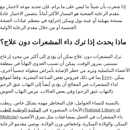
إذا شعرت بأن شيئاً ما ليس على ما يرام، فإن تحديد موعد لاختبار مع
مقدم الرعاية الصحية هو المسار الأكثر أماناً. يتضمن الاختبار عادةً
مسحة مهبلية أو عينة بول ويمكن إجراؤه في معظم عيادات الصحة
الجنسية أو من خلال مقدم الرعاية الأولية.
ماذا يحدث إذا ترك داء المشعرات دون علاج؟
ترك المشعرات دون علاج يمكن أن يؤدي إلى أكثر من مجرد إزعاج
مستمر. بمرور الوقت، يمكن أن تسبب العدوى التهاباً في منطقة
الأعضاء التناسلية وتزيد من خطر الإصابة بأمراض منقولة جنسياً أخرى،
، يمكن
Evvy
بما في ذلك فيروس نقص المناعة البشرية. وفقاً لموقع
لداء المشعرات غير المعالج أن يؤدي أيضاً إلى التهاب عنق الرحم
(التهاب عنق الرحم) وفي بعض الحالات، مرض التهاب الحوض.
بالنسبة للنساء الحوامل، فإن المخاطر مهمة بشكل خاص. ربطت
الأبحاث المنشورة في
المكتبة الوطنية للطب (National Library of
داء المشعرات في الحمل بمضاعفات مثل تمزق الأغشية
Medicine)
المبكر، والولادة المبكرة، وانخفاض وزن الولادة. يوصي مقدمو الرعاية