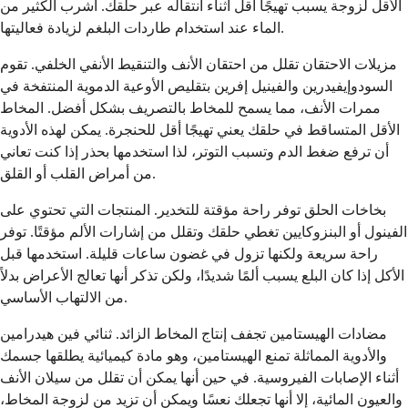
الأقل لزوجة يسبب تهيجًا أقل أثناء انتقاله عبر حلقك. اشرب الكثير من
الماء عند استخدام طاردات البلغم لزيادة فعاليتها.
مزيلات الاحتقان تقلل من احتقان الأنف والتنقيط الأنفي الخلفي. تقوم
السودوإيفيدرين والفينيل إفرين بتقليص الأوعية الدموية المنتفخة في
ممرات الأنف، مما يسمح للمخاط بالتصريف بشكل أفضل. المخاط
الأقل المتساقط في حلقك يعني تهيجًا أقل للحنجرة. يمكن لهذه الأدوية
أن ترفع ضغط الدم وتسبب التوتر، لذا استخدمها بحذر إذا كنت تعاني
من أمراض القلب أو القلق.
بخاخات الحلق توفر راحة مؤقتة للتخدير. المنتجات التي تحتوي على
الفينول أو البنزوكايين تغطي حلقك وتقلل من إشارات الألم مؤقتًا. توفر
راحة سريعة ولكنها تزول في غضون ساعات قليلة. استخدمها قبل
الأكل إذا كان البلع يسبب ألمًا شديدًا، ولكن تذكر أنها تعالج الأعراض بدلاً
من الالتهاب الأساسي.
مضادات الهيستامين تجفف إنتاج المخاط الزائد. ثنائي فين هيدرامين
والأدوية المماثلة تمنع الهيستامين، وهو مادة كيميائية يطلقها جسمك
أثناء الإصابات الفيروسية. في حين أنها يمكن أن تقلل من سيلان الأنف
والعيون المائية، إلا أنها تجعلك نعسًا ويمكن أن تزيد من لزوجة المخاط،