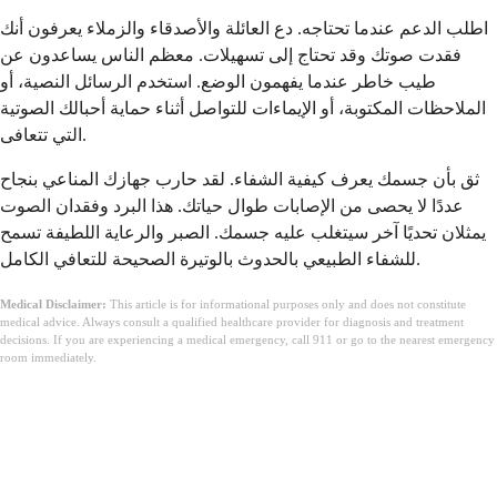
اطلب الدعم عندما تحتاجه. دع العائلة والأصدقاء والزملاء يعرفون أنك
فقدت صوتك وقد تحتاج إلى تسهيلات. معظم الناس يساعدون عن
طيب خاطر عندما يفهمون الوضع. استخدم الرسائل النصية، أو
الملاحظات المكتوبة، أو الإيماءات للتواصل أثناء حماية أحبالك الصوتية
التي تتعافى.
ثق بأن جسمك يعرف كيفية الشفاء. لقد حارب جهازك المناعي بنجاح
عددًا لا يحصى من الإصابات طوال حياتك. هذا البرد وفقدان الصوت
يمثلان تحديًا آخر سيتغلب عليه جسمك. الصبر والرعاية اللطيفة تسمح
للشفاء الطبيعي بالحدوث بالوتيرة الصحيحة للتعافي الكامل.
Medical Disclaimer:
This article is for informational purposes only and does not constitute
medical advice. Always consult a qualified healthcare provider for diagnosis and treatment
decisions. If you are experiencing a medical emergency, call 911 or go to the nearest emergency
room immediately.