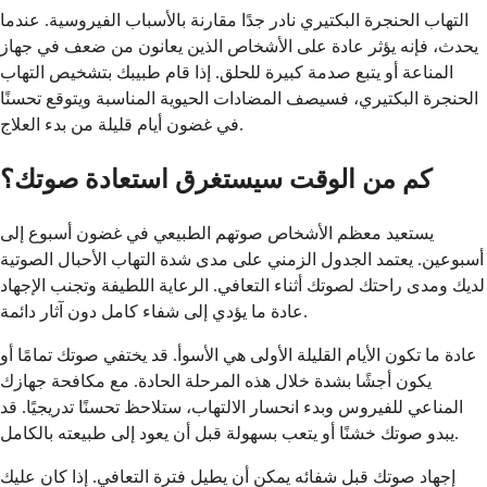
التهاب الحنجرة البكتيري نادر جدًا مقارنة بالأسباب الفيروسية. عندما
يحدث، فإنه يؤثر عادة على الأشخاص الذين يعانون من ضعف في جهاز
المناعة أو يتبع صدمة كبيرة للحلق. إذا قام طبيبك بتشخيص التهاب
الحنجرة البكتيري، فسيصف المضادات الحيوية المناسبة ويتوقع تحسنًا
في غضون أيام قليلة من بدء العلاج.
كم من الوقت سيستغرق استعادة صوتك؟
يستعيد معظم الأشخاص صوتهم الطبيعي في غضون أسبوع إلى
أسبوعين. يعتمد الجدول الزمني على مدى شدة التهاب الأحبال الصوتية
لديك ومدى راحتك لصوتك أثناء التعافي. الرعاية اللطيفة وتجنب الإجهاد
عادة ما يؤدي إلى شفاء كامل دون آثار دائمة.
عادة ما تكون الأيام القليلة الأولى هي الأسوأ. قد يختفي صوتك تمامًا أو
يكون أجشًا بشدة خلال هذه المرحلة الحادة. مع مكافحة جهازك
المناعي للفيروس وبدء انحسار الالتهاب، ستلاحظ تحسنًا تدريجيًا. قد
يبدو صوتك خشنًا أو يتعب بسهولة قبل أن يعود إلى طبيعته بالكامل.
إجهاد صوتك قبل شفائه يمكن أن يطيل فترة التعافي. إذا كان عليك