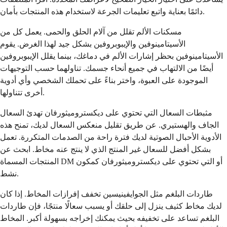
دائمًا بعناية واتبع تعليمات الجرعة لاستخدام هذه المنتجات بأمان.
مسكنات الألم تقلل من آلام الحلق والحمى. يعمل كل من
الأسيتامينوفين والإيبوبروفين بشكل جيد لهذا الغرض. يقوم
الأسيتامينوفين بحظر إشارات الألم في دماغك، بينما يقلل الإيبوبروفين
أيضًا من الالتهاب في جميع أنحاء جسمك. تناولهما حسب التوجيهات
الموجودة على العبوة، واختر بناءً على تحملك الشخصي وأي أدوية
أخرى تتناولها.
مثبطات السعال التي تحتوي على ديكستروميثورفان تهدئ السعال
الجاف والهستيري. عن طريق تقليل منعكس السعال لديك، تمنح هذه
الأدوية الأحبال الصوتية لديك فترة راحة من الصدمات المتكررة. تعمل
بشكل أفضل للسعال غير المنتج الذي لا ينتج عنه مخاط. ابحث عن
المنتجات المسماة DM أو التي تحتوي على ديكستروميثورفان كمكون
نشط.
طاردات البلغم مثل الجوايفينيسين تخفف إفرازات المخاط. إذا كان
لديك مخاط كثيف ينزل إلى حلقك أو يسبب سعالًا منتجًا، فإن طاردات
البلغم تساعد على تخفيفه بحيث يمكنك إخراجه بسهولة أكبر. المخاط