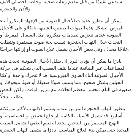
تستدعي تقييمًا من قبل مقدم رعاية صحية، وخاصة أخصائي الأنف
والأذن والحنجرة.
يمكن أن تتطور عقيدات الأحبال الصوتية من الإجهاد المتكرر أثناء
المرض. تتشكل هذه النموات الصغيرة الشبيهة بالكالو على الأحبال
الصوتية عندما تتعرض لصدمات متكررة، مثل السعال المفرط أو
التحدث خلال التهاب الحنجرة. تسبب بحة صوت مستمرة وتتطلب
علاجًا محددًا، وفي بعض الأحيان يشمل علاج الصوت أو إزالتها جراحيًا.
نادرًا ما يمكن أن يؤدي البرد إلى شلل الأحبال الصوتية. تحدث هذه
المضاعفات غير الشائعة عندما يتلف العصب الذي يتحكم في حركة
الأحبال الصوتية أثناء العدوى الفيروسية. قد لا تتحرك واحدة أو كلتا
الحبلين بشكل صحيح، مما يسبب صوتًا ضعيفًا، أو صوتًا مبحوحًا، أو
صعوبة في البلع. تتحسن معظم الحالات مع مرور الوقت، ولكن البعض
يتطلب تدخلًا.
يتطور التهاب الحنجرة المزمن عندما يستمر الالتهاب لأكثر من ثلاثة
أسابيع. قد تشمل الأسباب الكامنة ارتجاع الحمض، والحساسية، أو
التهيج المستمر من التدخين. يحدد التقييم الطبي الشامل السبب
المحدد حتى يمكن بدء العلاج المناسب. نادرًا ما يشفى التهاب الحنجرة