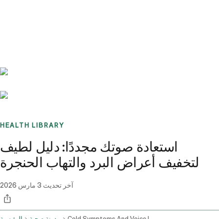
Benchmarks
Stories
FAQ
Sign up / Log in
HEALTH LIBRARY
استعادة صوتك مجددًا: دليل لطيف
لتخفيف أعراض البرد والتهاب الحنجرة
آخر تحديث
3 مارس 2026
Cold Symptoms And Voice Loss Home Remedies And Otc Medications
مدونة صحية
الرئيسية