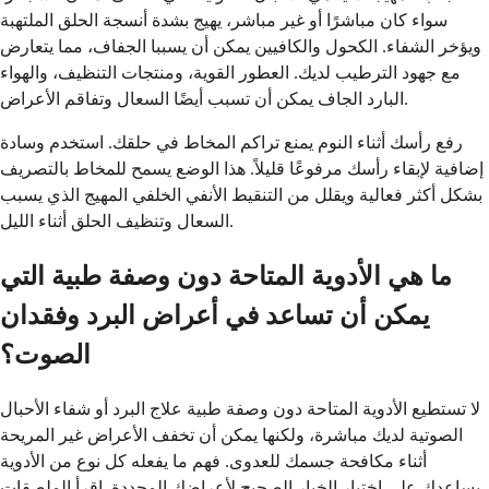
سواء كان مباشرًا أو غير مباشر، يهيج بشدة أنسجة الحلق الملتهبة
ويؤخر الشفاء. الكحول والكافيين يمكن أن يسببا الجفاف، مما يتعارض
مع جهود الترطيب لديك. العطور القوية، ومنتجات التنظيف، والهواء
البارد الجاف يمكن أن تسبب أيضًا السعال وتفاقم الأعراض.
رفع رأسك أثناء النوم يمنع تراكم المخاط في حلقك. استخدم وسادة
إضافية لإبقاء رأسك مرفوعًا قليلاً. هذا الوضع يسمح للمخاط بالتصريف
بشكل أكثر فعالية ويقلل من التنقيط الأنفي الخلفي المهيج الذي يسبب
السعال وتنظيف الحلق أثناء الليل.
ما هي الأدوية المتاحة دون وصفة طبية التي
يمكن أن تساعد في أعراض البرد وفقدان
الصوت؟
لا تستطيع الأدوية المتاحة دون وصفة طبية علاج البرد أو شفاء الأحبال
الصوتية لديك مباشرة، ولكنها يمكن أن تخفف الأعراض غير المريحة
أثناء مكافحة جسمك للعدوى. فهم ما يفعله كل نوع من الأدوية
يساعدك على اختيار الخيار الصحيح لأعراضك المحددة. اقرأ الملصقات