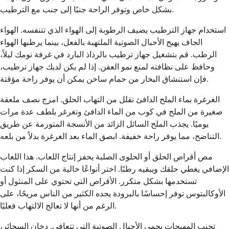
بشكل خاص وتوفر الراحة جنبًا إلى جنب مع الترطيب.
استخدام جهاز الترطيب يضيف الرطوبة إلى الهواء الذي تتنفسه. الهواء
الجاف يهيج الأحبال الصوتية الملتهبة بالفعل، بينما يرطبها الهواء
الرطب. قم بتشغيل جهاز ترطيب بالرذاذ البارد في غرفة نومك ليلاً،
وحافظ على نظافته لمنع نمو العفن. إذا لم يكن لديك جهاز ترطيب،
فإن استنشاق البخار من حمام ساخن يمكن أن يوفر راحة مؤقتة.
الغرغرة بماء الملح الدافئ تقلل من التهاب الحلق. امزج نصف ملعقة
صغيرة من الملح في كوب من الماء الدافئ وتغرغر بلطف عدة مرات
يوميًا. يجذب الملح السائل الزائد من الأنسجة المتورمة عن طريق
التناضح، مما يوفر راحة خفيفة. ابصق الماء بعد الغرغرة بدلاً من بلعه.
مص أقراص الحلق أو الحلوى الصلبة يحفز إنتاج اللعاب. هذا اللعاب
الإضافي يغطي حلقك ويبقيه رطبًا. اختر أنواعًا خالية من السكر إذا كنت
تستخدمها بشكل متكرر. الأقراص التي تحتوي على المنثول أو
الأوكالبتوس توفر إحساسًا بالبرودة يجده الكثير من الناس مريحًا، على
الرغم من أنها لا تعالج الالتهاب فعليًا.
تجنب المهيجات يحمي الأحبال الصوتية التي تتعافى. دخان السجائر،