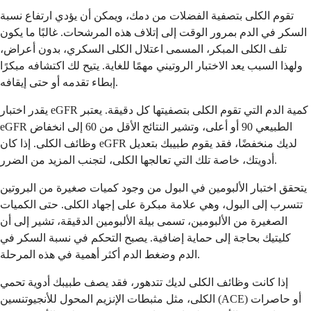
تقوم الكلى بتصفية الفضلات من دمك، ويمكن أن يؤدي ارتفاع نسبة
السكر في الدم بمرور الوقت إلى إتلاف هذه المرشحات. غالبًا ما يكون
تلف الكلى المبكر، المسمى اعتلال الكلى السكري، بدون أعراض،
ولهذا السبب يعد الاختبار الروتيني مهمًا للغاية. يتيح لك اكتشافه مبكرًا
إبطاء تقدمه أو حتى إيقافه.
يقدر اختبار eGFR كمية الدم التي تقوم الكلى بتصفيتها كل دقيقة. يعتبر
eGFR الطبيعي 90 أو أعلى، وتشير النتائج الأقل من 60 إلى انخفاض
وظائف الكلى. إذا كان eGFR لديك منخفضًا، فقد يقوم طبيبك بتعديل
أدويتك، خاصة تلك التي تعالجها الكلى، لتجنب المزيد من الضرر.
يتحقق اختبار الألبومين في البول من وجود كميات صغيرة من البروتين
تتسرب إلى البول، وهي علامة مبكرة على إجهاد الكلى. حتى الكميات
الصغيرة من الألبومين، تسمى بيلة الألبومين الدقيقة، تشير إلى أن
كليتيك بحاجة إلى حماية إضافية. يصبح التحكم في نسبة السكر في
الدم وضغط الدم أكثر أهمية في هذه المرحلة.
إذا كانت وظائف الكلى لديك تتدهور، فقد يصف طبيبك أدوية تحمي
الكلى، مثل مثبطات الإنزيم المحول للأنجيوتنسين (ACE) أو حاصرات