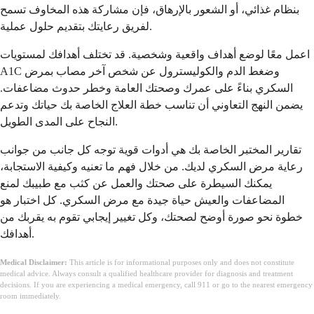
بنظام غذائي، أو الشعور بالإرهاق، فإن مشاركة هذه المخاوف تسمح
لفريق رعايتك بتقديم حلول عملية.
اعمل معًا لوضع أهداف واقعية وشخصية. قد تختلف أهدافك لمستويات
A1C وضغط الدم والكوليسترول عن شخص آخر مصاب بمرض
السكري بناءً على عمرك وصحتك العامة وخطر حدوث مضاعفات.
يضمن النهج التعاوني أن تناسب خطة العلاج الخاصة بك حياتك وتدعم
النجاح على المدى الطويل.
تقارير المختبر الخاصة بك هي أدوات قوية توجه كل جانب من جوانب
رعاية مرض السكري لديك. من خلال فهم ما تعنيه وكيفية الاستجابة،
يمكنك السيطرة على صحتك والعمل عن كثب مع طبيبك لمنع
المضاعفات والعيش حياة جيدة مع مرض السكري. كل اختبار هو
خطوة نحو صورة أوضح لصحتك، وكل تغيير إيجابي تقوم به يقربك من
أهدافك.
Medical Disclaimer:
This article is for informational purposes only and does not constitute
medical advice. Always consult a qualified healthcare provider for diagnosis and treatment
decisions. If you are experiencing a medical emergency, call 911 or go to the nearest emergency
room immediately.