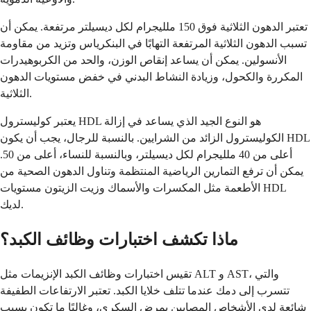
تعتبر الدهون الثلاثية فوق 150 ملليجرام لكل ديسيلتر مرتفعة. يمكن أن
تسبب الدهون الثلاثية المرتفعة التهابًا في البنكرياس وتزيد من مقاومة
الأنسولين. يمكن أن يساعد إنقاص الوزن، والحد من الكربوهيدرات
المكررة والكحول، وزيادة النشاط البدني في خفض مستويات الدهون
الثلاثية.
يعتبر كوليسترول HDL هو النوع الجيد الذي يساعد في إزالة
الكوليسترول الزائد من الشرايين. بالنسبة للرجال، يجب أن يكون HDL
أعلى من 40 ملليجرام لكل ديسيلتر، وبالنسبة للنساء، أعلى من 50.
يمكن أن ترفع التمارين الرياضية المنتظمة وتناول الدهون الصحية من
الأطعمة مثل المكسرات والأسماك وزيت الزيتون مستويات HDL
لديك.
ماذا تكشف اختبارات وظائف الكبد؟
تقيس اختبارات وظائف الكبد الإنزيمات مثل ALT و AST، والتي
تتسرب إلى دمك عندما تتلف خلايا الكبد. تعتبر الارتفاعات الطفيفة
شائعة لدى الأشخاص المصابين بمرض السكري، وغالبًا ما تكون بسبب