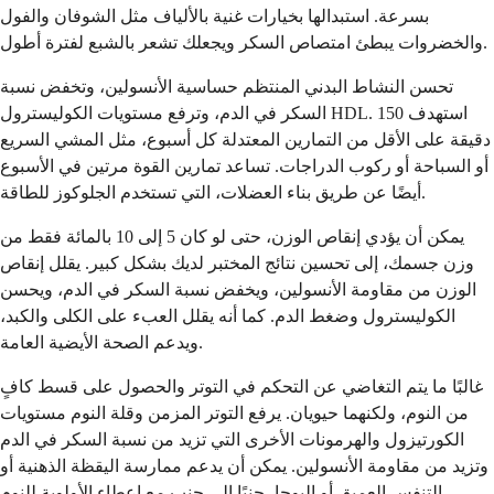
بسرعة. استبدالها بخيارات غنية بالألياف مثل الشوفان والفول
والخضروات يبطئ امتصاص السكر ويجعلك تشعر بالشبع لفترة أطول.
تحسن النشاط البدني المنتظم حساسية الأنسولين، وتخفض نسبة
السكر في الدم، وترفع مستويات الكوليسترول HDL. استهدف 150
دقيقة على الأقل من التمارين المعتدلة كل أسبوع، مثل المشي السريع
أو السباحة أو ركوب الدراجات. تساعد تمارين القوة مرتين في الأسبوع
أيضًا عن طريق بناء العضلات، التي تستخدم الجلوكوز للطاقة.
يمكن أن يؤدي إنقاص الوزن، حتى لو كان 5 إلى 10 بالمائة فقط من
وزن جسمك، إلى تحسين نتائج المختبر لديك بشكل كبير. يقلل إنقاص
الوزن من مقاومة الأنسولين، ويخفض نسبة السكر في الدم، ويحسن
الكوليسترول وضغط الدم. كما أنه يقلل العبء على الكلى والكبد،
ويدعم الصحة الأيضية العامة.
غالبًا ما يتم التغاضي عن التحكم في التوتر والحصول على قسط كافٍ
من النوم، ولكنهما حيويان. يرفع التوتر المزمن وقلة النوم مستويات
الكورتيزول والهرمونات الأخرى التي تزيد من نسبة السكر في الدم
وتزيد من مقاومة الأنسولين. يمكن أن يدعم ممارسة اليقظة الذهنية أو
التنفس العميق أو اليوجا، جنبًا إلى جنب مع إعطاء الأولوية للنوم