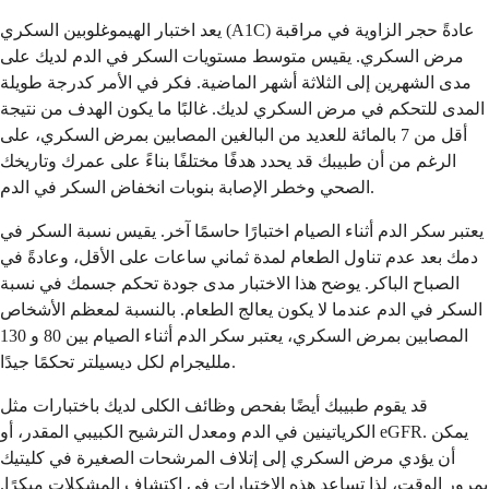
يعد اختبار الهيموغلوبين السكري (A1C) عادةً حجر الزاوية في مراقبة
مرض السكري. يقيس متوسط مستويات السكر في الدم لديك على
مدى الشهرين إلى الثلاثة أشهر الماضية. فكر في الأمر كدرجة طويلة
المدى للتحكم في مرض السكري لديك. غالبًا ما يكون الهدف من نتيجة
أقل من 7 بالمائة للعديد من البالغين المصابين بمرض السكري، على
الرغم من أن طبيبك قد يحدد هدفًا مختلفًا بناءً على عمرك وتاريخك
الصحي وخطر الإصابة بنوبات انخفاض السكر في الدم.
يعتبر سكر الدم أثناء الصيام اختبارًا حاسمًا آخر. يقيس نسبة السكر في
دمك بعد عدم تناول الطعام لمدة ثماني ساعات على الأقل، وعادةً في
الصباح الباكر. يوضح هذا الاختبار مدى جودة تحكم جسمك في نسبة
السكر في الدم عندما لا يكون يعالج الطعام. بالنسبة لمعظم الأشخاص
المصابين بمرض السكري، يعتبر سكر الدم أثناء الصيام بين 80 و 130
ملليجرام لكل ديسيلتر تحكمًا جيدًا.
قد يقوم طبيبك أيضًا بفحص وظائف الكلى لديك باختبارات مثل
الكرياتينين في الدم ومعدل الترشيح الكبيبي المقدر، أو eGFR. يمكن
أن يؤدي مرض السكري إلى إتلاف المرشحات الصغيرة في كليتيك
بمرور الوقت، لذا تساعد هذه الاختبارات في اكتشاف المشكلات مبكرًا.