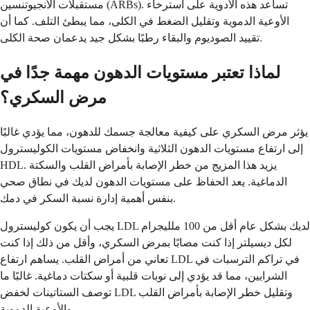
مستقبلات الأنجيوتنسين (ARBs). تساعد هذه الأدوية على استرخاء
الأوعية الدموية وتقليل الضغط في الكلى، مما يبطئ التلف. كما أن
تقييد الصوديوم والبقاء رطبًا بشكل جيد يدعمان صحة الكلى.
لماذا تعتبر مستويات الدهون مهمة جدًا في
مرض السكري؟
يؤثر مرض السكري على كيفية معالجة جسمك للدهون، مما يؤدي غالبًا
إلى ارتفاع مستويات الدهون الثلاثية وانخفاض مستويات الكوليسترول
HDL. يزيد هذا المزيج من خطر الإصابة بأمراض القلب والسكتة
الدماغية. يعد الحفاظ على مستويات الدهون لديك في نطاق صحي
بنفس أهمية إدارة نسبة السكر في دمك.
يجب أن يكون كوليسترول LDL لديك بشكل عام أقل من 100 ملليجرام
لكل ديسيلتر إذا كنت مصابًا بمرض السكري، وأقل من ذلك إذا كنت
تعاني من أمراض القلب. يساهم ارتفاع LDL في تراكم الترسبات في
الشرايين، مما قد يؤدي إلى نوبات قلبية أو سكتات دماغية. غالبًا ما
توصف الستاتينات لخفض LDL وتقليل خطر الإصابة بأمراض القلب
والأوعية الدموية.