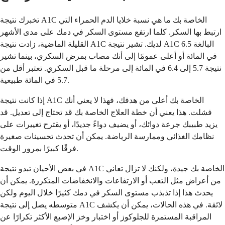
تخبرك نتيجة A1C الخاصة بك ما هي نسبة خلايا الدم الحمراء التي
ارتبط بها السكر. كلما ارتفع مستوى السكر في دمك على مدى الأشهر
القليلة الماضية، زادت نتيجة A1C لديك. تشير نتيجة A1C البالغة 6.5
في المائة أو أعلى عمومًا إلى أنك مصاب بمرض السكري، بينما تشير
نتيجة 5.7 إلى 6.4 في المائة إلى مرحلة ما قبل السكري. تعتبر أقل من
5.7 في المائة طبيعية.
إذا كانت نتيجة A1C الخاصة بك أعلى من هدفك، فهذا لا يعني أنك
فشلت. هذا يعني أن خطة العلاج الخاصة بك قد تحتاج إلى تعديل. قد
يزيد طبيبك جرعة دوائك، أو يضيف دواءً جديدًا، أو يقترح تغييرات على
نظامك الغذائي وممارسة الرياضة. يمكن أن تحدث تحسينات صغيرة
فرقًا كبيرًا بمرور الوقت.
في بعض الأحيان تبدو نتيجة A1C الخاصة بك جيدة، ولكنك لا تزال تعاني
من أعراض مثل التعب أو الارتفاعات والانخفاضات المتكررة. يمكن أن
يحدث هذا إذا تذبذب مستوى السكر في دمك كثيرًا خلال اليوم ولكن
متوسطه يصل إلى نتيجة A1C لائقة. في هذه الحالات، يمكن أن يكشف
المراقبة المستمرة للجلوكوز أو اختبار وخز الإصبع الأكثر تكرارًا عن