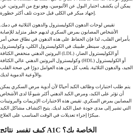
يمكن أن يكشف اختبار البول عن الألبومين، وهو نوع من البروتين، عن
إجهاد مبكر في الكلى قبل حدوث تلف أكثر خطورة.
تقيس لوحات الدهون الكوليسترول والدهون الثلاثية في دمك.
الأشخاص المصابون بمرض السكري لديهم خطر متزايد للإصابة
بأمراض القلب، لذا فإن الحفاظ على هذه الدهون في نطاق صحي أمر
ضروري. سينظر طبيبك في الكوليسترول الكلي، وكوليسترول
البروتين الدهني منخفض الكثافة (LDL) أو الكوليسترول الضار،
وكوليسترول البروتين الدهني عالي الكثافة (HDL) أو الكوليسترول
الجيد، والدهون الثلاثية. يلعب كل من هذه العوامل دورًا في صحة القلب
والأوعية الدموية لديك.
يتم طلب اختبارات وظائف الكبد أحيانًا لأن أدوية مرض السكري يمكن
أن تؤثر على الكبد، ومرض الكبد الدهني أكثر شيوعًا لدى الأشخاص
المصابين بمرض السكري. تقيس هذه الاختبارات الإنزيمات والبروتينات
التي تشير إلى مدى جودة عمل الكبد لديك. يتيح اكتشاف مشاكل الكبد
مبكرًا إجراء تعديلات في الوقت المناسب على العلاج.
كيف تفسر نتائج A1C الخاصة بك؟