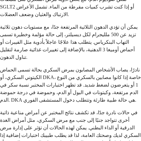
SGLT2 أو إذا كنت تشرب كميات مفرطة من الماء. تشمل الأعراض
الارتباك والغثيان وضعف العضلات.
يمكن أن تؤدي الدهون الثلاثية المرتفعة جدًا، مع مستويات دهون ثلاثية
تزيد عن 500 ملليجرام لكل ديسيلتر، إلى حالة مؤلمة وخطيرة تسمى
التهاب البنكرياس. يتطلب هذا علاجًا عاجلاً بأدوية مثل الفيبرات أو
أحماض أوميغا 3 الدهنية، بالإضافة إلى تغييرات غذائية صارمة لتقليل
تناول الدهون.
نادرًا، يصاب الأشخاص المصابون بمرض السكري بحالة تسمى الحماض
الكيتوني السكري، أو DKA، خاصة إذا كانوا مصابين بالسكري من النوع
1 أو يتعرضون لضغط شديد. قد تظهر اختبارات المختبر نسبة سكر في
الدم مرتفعة، وكيتونات في البول أو الدم، وحموضة في درجة حموضة
الدم. DKA هي حالة طبية طارئة وتتطلب دخول المستشفى الفوري.
في حالات نادرة جدًا، قد تكشف نتائج المختبر عن أمراض مناعية ذاتية
أخرى تتواجد جنبًا إلى جنب مع مرض السكري، مثل أمراض الغدة
الدرقية أو الداء البطني. يمكن لهذه الحالات أن تؤثر على إدارة مرض
السكري لديك وصحتك العامة، لذا قد يطلب طبيبك اختبارات إضافية إذا