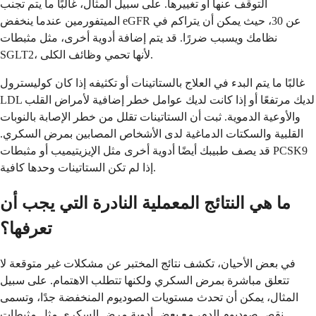
التوقف عنها أو تغييرها. على سبيل المثال، غالبًا ما يتم تجنب
الميتفورمين عندما ينخفض ​​eGFR عن 30، حيث يمكن أن يتراكم في
نظامك ويسبب ضررًا. قد يتم إضافة أدوية أخرى، مثل مثبطات
SGLT2، لأنها تحمي وظائف الكلى.
غالبًا ما يتم البدء في العلاج بالستاتينات أو تكثيفه إذا كان كوليسترول
LDL لديك مرتفعًا أو إذا كانت لديك عوامل خطر إضافية لأمراض القلب
والأوعية الدموية. ثبت أن الستاتينات تقلل من خطر الإصابة بالنوبات
القلبية والسكتات الدماغية لدى الأشخاص المصابين بمرض السكري.
قد يصف طبيبك أيضًا أدوية أخرى مثل الإيزيتيميب أو مثبطات PCSK9
إذا لم تكن الستاتينات وحدها كافية.
ما هي النتائج المعملية النادرة التي يجب أن
تعرفها؟
في بعض الأحيان، تكشف نتائج المختبر عن مشكلات غير متوقعة لا
تتعلق مباشرة بمرض السكري ولكنها تتطلب الاهتمام. على سبيل
المثال، يمكن أن تحدث مستويات الصوديوم المنخفضة جدًا، وتسمى
نقص صوديوم الدم، مع بعض أدوية مرض السكري مثل مثبطات