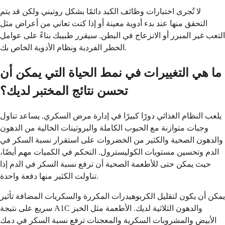
لا تُجرى اختبارات وظائف الكبد دائمًا بشكل روتيني ولكن قد يتم
التحقق منها عند بدء أدوية معينة أو إذا كنت تعاني من أعراض مثل
التعب غير المبرر أو الانزعاج في البطن. سيقرر طبيبك بناءً على عوامل
الخطر الفردية ونظام الأدوية الخاص بك.
ما هي التغييرات في نمط الحياة التي يمكن أن
تحسن نتائج المختبر لديك؟
يلعب النظام الغذائي دورًا كبيرًا في إدارة مرض السكري. يساعد تناول
وجبات متوازنة مع الحبوب الكاملة والبروتينات الخالية من الدهون
والدهون الصحية والكثير من الخضروات على استقرار نسبة السكر في
الدم وتحسين مستويات الكوليسترول. التحكم في الكميات مهم أيضًا،
حيث يمكن حتى للأطعمة الصحية أن ترفع نسبة السكر في الدم إذا
تناولت الكثير منها دفعة واحدة.
يمكن أن يكون لتقليل الكربوهيدرات المكررة والسكريات المضافة تأثير
سريع على نتيجة A1C والدهون الثلاثية لديك. الأطعمة مثل الخبز
الأبيض والمشروبات السكرية والمعجنات ترفع نسبة السكر في دمك