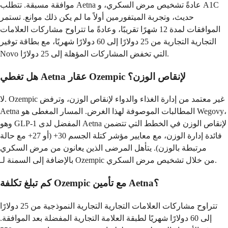
موافقة مسبقة. تتطلب Aetna عادةً تشخيص مرض السكري، و A1C
حديث، وتجربة الميتفورمين أولاً ما لم يكن ذلك موانع. تستمر
الموافقات لمدة 12 شهرًا تقريبًا، وعادةً ما تتراوح مشاركات العلامات
التجارية التجارية من 25 دولارًا إلى 60 دولارًا شهريًا، مع بطاقة توفير
Novo التي تخفض المشاركات المؤهلة إلى 25 دولارًا.
هل تغطي Aetna عقار Ozempic لإنقاص الوزن؟
لا. Ozempic غير معتمد من إدارة الغذاء والدواء لإنقاص الوزن، وترفض
Aetna المطالبات الموصوفة لهذا الغرض. المسار المغطى هو Wegovy،
وهو GLP-1 المفضل لدى Aetna لإنقاص الوزن في الخطط التي تتضمن
فائدة إدارة الوزن، مع معايير مؤشر كتلة الجسم 30+ (أو 27+ مع حالة
مرتبطة بالوزن). يتأهل المرضى الذين يعانون من مرض السكري
بالإضافة إلى السمنة لـ Ozempic من خلال تشخيص مرض السكري.
كم تبلغ تكلفة Ozempic مع تأمين Aetna؟
تتراوح مشاركات العلامات التجارية التجارية النموذجية من 25 دولارًا
إلى 60 دولارًا شهريًا لطبقة العلامة التجارية المفضلة بعد الموافقة.