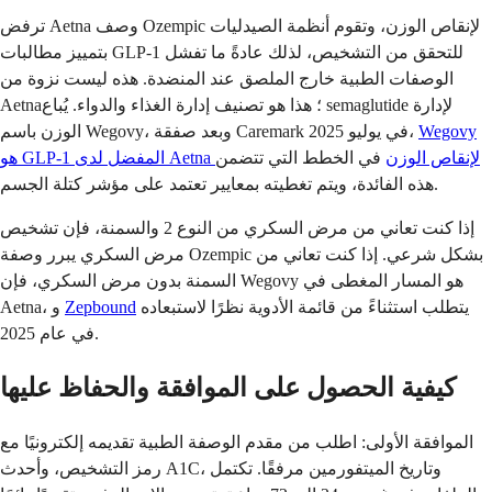
ترفض Aetna وصف Ozempic لإنقاص الوزن، وتقوم أنظمة الصيدليات
بتمييز مطالبات GLP-1 للتحقق من التشخيص، لذلك عادةً ما تفشل
الوصفات الطبية خارج الملصق عند المنضدة. هذه ليست نزوة من
Aetna؛ هذا هو تصنيف إدارة الغذاء والدواء. يُباع semaglutide لإدارة
Wegovy
الوزن باسم Wegovy، وبعد صفقة Caremark في يوليو 2025،
هو GLP-1 المفضل لدى Aetna لإنقاص الوزن
في الخطط التي تتضمن
هذه الفائدة، ويتم تغطيته بمعايير تعتمد على مؤشر كتلة الجسم.
إذا كنت تعاني من مرض السكري من النوع 2 والسمنة، فإن تشخيص
مرض السكري يبرر وصفة Ozempic بشكل شرعي. إذا كنت تعاني من
السمنة بدون مرض السكري، فإن Wegovy هو المسار المغطى في
يتطلب استثناءً من قائمة الأدوية نظرًا لاستبعاده
Zepbound
Aetna، و
في عام 2025.
كيفية الحصول على الموافقة والحفاظ عليها
الموافقة الأولى: اطلب من مقدم الوصفة الطبية تقديمه إلكترونيًا مع
رمز التشخيص، وأحدث A1C، وتاريخ الميتفورمين مرفقًا. تكتمل