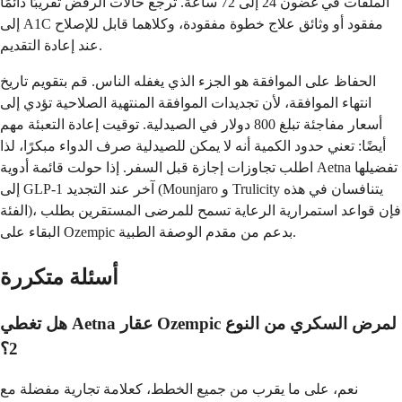
الملفات في غضون 24 إلى 72 ساعة. ترجع حالات الرفض تقريبًا دائمًا
إلى A1C مفقود أو وثائق علاج خطوة مفقودة، وكلاهما قابل للإصلاح
عند إعادة التقديم.
الحفاظ على الموافقة هو الجزء الذي يغفله الناس. قم بتقويم تاريخ
انتهاء الموافقة، لأن تجديدات الموافقة المنتهية الصلاحية تؤدي إلى
أسعار مفاجئة تبلغ 800 دولار في الصيدلية. توقيت إعادة التعبئة مهم
أيضًا: تعني حدود الكمية أنه لا يمكن للصيدلية صرف الدواء مبكرًا، لذا
اطلب تجاوزات إجازة قبل السفر. إذا حولت قائمة أدوية Aetna تفضيلها
إلى GLP-1 آخر عند التجديد (Mounjaro و Trulicity يتنافسان في هذه
الفئة)، فإن قواعد استمرارية الرعاية تسمح للمرضى المستقرين بطلب
البقاء على Ozempic بدعم من مقدم الوصفة الطبية.
أسئلة متكررة
هل تغطي Aetna عقار Ozempic لمرض السكري من النوع
2؟
نعم، على ما يقرب من جميع الخطط، كعلامة تجارية مفضلة مع