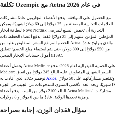
تكلفة Ozempic مع Aetna في عام 2026
مع الحصول على الموافقة، يدفع الأعضاء التجاريون عادةً مشاركات
العلامات التجارية المفضلة من 25 دولارًا إلى 60 دولارًا شهريًا، ويمكن
لبطاقة ادخار Novo Nordisk التجارية أن تخفض المبلغ للمرضى
المؤهلين المؤمن عليهم إلى 25 دولارًا فقط. يدفع أعضاء الخطط ذات
الخصم المرتفع السعر المتفاوض عليه من Aetna، والذي يتراوح عادةً
من 550 دولارًا إلى 800 دولار، حتى يتم استيفاء مبلغ الخصم؛ تنطبق
أموال حسابات الادخار الصحي (HSA).
يحصل أعضاء Aetna Medicare على الحماية الفيدرالية لعام 2026: تدفع
Medicare السعر الشهري المتفاوض عليه البالغ 245 دولارًا من اتفاق
، وتقتصر مشاركاتهم على 50 دولارًا
Axios
نوفمبر 2025 الذي أفادت به
شهريًا، ويحد الحد الأقصى السنوي للمدفوعات من الجيب في الجزء D
البالغ 2100 دولار من السنة. يدفع أعضاء Aetna Medicaid مشاركات
رمزية تحددها الولاية، عادةً ما بين 0 دولار و 8 دولارات.
سؤال فقدان الوزن، إجابة بصراحة