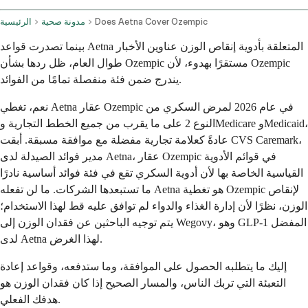
Does Aetna Cover Ozempic
مدونة صحية
الرئيسية
بينما تصدرت قواعد Aetna المتعلقة بأدوية إنقاص الوزن عناوين الأخبار
طوال العام، ظل ردها بشأن Ozempic مستقرًا بهدوء، لأن Ozempic
يندرج ضمن فئة منفصلة تمامًا من الفوائد.
نعم، تغطي Aetna عقار Ozempic في عام 2026 لمرض السكري من
النوع 2 على ما يقرب من جميع الخطط التجارية وMedicare وMedicaid،
عادةً كعلامة تجارية مفضلة مع موافقة مسبقة. أبقت CVS Caremark،
مدير فوائد الصيدلة لدى Aetna، عقار Ozempic في قوائم الأدوية
القياسية الخاصة بها لأن أدوية السكري تقع في فئة فوائد أساسية نادرًا
ما تستبعدها الشركات. ما لن تفعله Aetna هو تغطية Ozempic لإنقاص
الوزن، نظرًا لأن إدارة الغذاء والدواء لم توافق عليه قط لهذا الاستخدام؛
يتم توجيه الباحثين عن فقدان الوزن إلى Wegovy، وهو GLP-1 المفضل
لدى Aetna لهذا الغرض.
إليك ما يتطلبه الحصول على الموافقة، وما ستدفعه، وقواعد إعادة
التعبئة التي تربك الناس، والمسار الصحيح إذا كان فقدان الوزن هو
هدفك الفعلي.