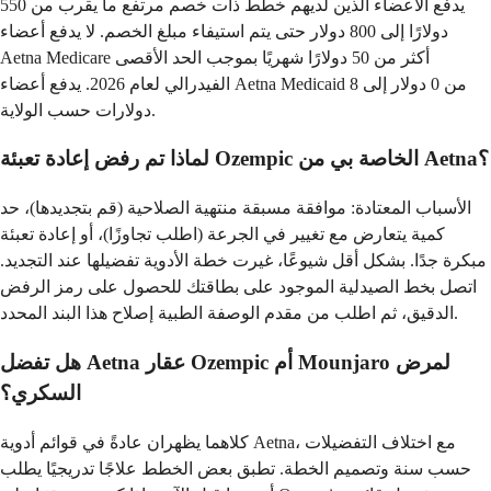
يدفع الأعضاء الذين لديهم خطط ذات خصم مرتفع ما يقرب من 550
دولارًا إلى 800 دولار حتى يتم استيفاء مبلغ الخصم. لا يدفع أعضاء
Aetna Medicare أكثر من 50 دولارًا شهريًا بموجب الحد الأقصى
الفيدرالي لعام 2026. يدفع أعضاء Aetna Medicaid من 0 دولار إلى 8
دولارات حسب الولاية.
لماذا تم رفض إعادة تعبئة Ozempic الخاصة بي من Aetna؟
الأسباب المعتادة: موافقة مسبقة منتهية الصلاحية (قم بتجديدها)، حد
كمية يتعارض مع تغيير في الجرعة (اطلب تجاوزًا)، أو إعادة تعبئة
مبكرة جدًا. بشكل أقل شيوعًا، غيرت خطة الأدوية تفضيلها عند التجديد.
اتصل بخط الصيدلية الموجود على بطاقتك للحصول على رمز الرفض
الدقيق، ثم اطلب من مقدم الوصفة الطبية إصلاح هذا البند المحدد.
هل تفضل Aetna عقار Ozempic أم Mounjaro لمرض
السكري؟
كلاهما يظهران عادةً في قوائم أدوية Aetna، مع اختلاف التفضيلات
حسب سنة وتصميم الخطة. تطبق بعض الخطط علاجًا تدريجيًا يطلب