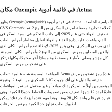
مكان Ozempic في قائمة أدوية Aetna
يظهر Ozempic (semaglutide) في قوائم أدوية Aetna القياسية الخاصة بـ
CVS Caremark كعلامة تجارية مفضلة لمرض السكري من النوع 2. نما
تصنيف الدواء حتى عام 2025: إلى جانب التحكم في نسبة السكر في
الدم، وافقت عليه إدارة الغذاء والدواء لتقليل مخاطر أمراض القلب
لدى مرضى السكري، وفي يناير 2025، لإبطاء تقدم أمراض الكلى لدى
البالغين المصابين بمرض السكري من النوع 2 وأمراض الكلى المزمنة.
كل مؤشر يعطي الأطباء وصفة طبية مسارًا آخر معتمدًا، وكلها ترتكز
على تشخيص مرض السكري.
الموافقة المسبقة شبه عالمية. تطلب Aetna عادةً رمز تشخيص مرض
السكري من النوع 2، ونتيجة A1C حديثة، والدليل على أنك جربت
الميتفورمين أولاً ما لم يكن ذلك موانع أو غير محتمل. تستمر الموافقات
عادةً لمدة 12 شهرًا. تضيف بعض تصميمات الخطط حدودًا للكمية، وهي
عبارة عن قلم واحد لكل 28 يومًا، وهذا مهم عندما يزداد جرعتك؛ يمكن
لطبيبك طلب تجاوز حد الكمية مع تغير الجرعات.