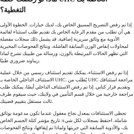
التغطية؟
إذا تم رفض التصريح المسبق الخاص بك، لديك خيارات. الخطوة الأولى
هي أن تطلب من مقدم الرعاية الخاص بك تقديم طلب استثناء لقائمة
الأدوية مع وثائق سريرية إضافية. قد يشمل ذلك سجلات مفصلة
لمحاولات إنقاص الوزن السابقة الفاشلة، ونتائج الفحوصات المخبرية
التي تظهر الحالات المرتبطة بالوزن، ورسالة من طبيبك تشرح لماذا
زيباوند ضروري طبيًا.
إذا تم رفض الاستثناء، يمكنك تقديم استئناف رسمي من خلال عملية
الاستئناف الداخلي الخاصة بـ UHC. يُطلب من UHC مراجعة استئنافك
وتقديم قرار كتابي. إذا تم رفض الاستئناف الداخلي أيضًا، يمكنك طلب
مراجعة خارجية من خلال قسم التأمين في ولايتك، حيث سيقوم طرف
ثالث مستقل بتقييم قضيتك.
تحظى الاستئنافات بمعدل نجاح معقول عندما تكون مدعومة بوثائق
شاملة. احتفظ بسجلات لكل شيء: تاريخ مؤشر كتلة الجسم الخاص
بك، والأدوية السابقة التي جربتها ولماذا تم إيقافها، ونتائج الفحوصات