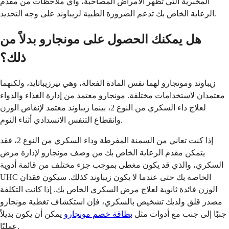
المخبرية التي تظهر الأمراض المصاحبة، وأي ملاحظات من مقدم
الرعاية الخاص بك تدعم الضرورة الطبية لزيباوند على وجه التحديد.
هل يمكنك الحصول على مونجارو بدلاً من
ذلك؟
زيباوند ومونجارو لهما نفس المادة الفعالة، وهي تيرزيباتايد، ولكنهما
معتمدان لاستخدامات مختلفة. مونجارو معتمد من إدارة الغذاء والدواء
لعلاج داء السكري من النوع 2، بينما زيباوند معتمد لإنقاص الوزن
وانقطاع التنفس الانسدادي أثناء النوم.
إذا كنت تعاني من السمنة المفرطة وداء السكري من النوع 2، فقد
يتمكن مقدم الرعاية الخاص بك من وصف مونجارو لإدارة مرض
السكري، والذي قد يكون مغطى بموجب جزء مختلف من قائمة أدوية
UHC الخاصة بك حتى عندما لا يكون زيباوند كذلك. سيكون فقدان
الوزن فائدة ثانوية لعلاج مرض السكري الخاص بك. إذا كانت التكلفة
مصدر قلق ولديك تشخيص بالسكري، فإن استكشاف تغطية مونجارو
جنبًا إلى جنب مع أدوات مثل
بطاقة خصم مونجارو
يمكن أن يكون بديلاً
عمليًا.