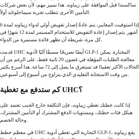
ساكسندا قبل الموافقة على زيباوند. هذا تمييز مهم، لأن بعض شركات
التأمين الأخرى تتطلب تجربة سيماجلوتايد أولاً.
إذا استوفيت المعايير، يتم عادةً إصدار تفويض أولي لدواء زيباوند لمدة 6
أشهر. يتم إصدار إعادة التفويض للاستخدام المستمر لمدة 12 شهرًا في
كل مرة، شريطة أن تظهر فائدة مستمرة من الدواء.
قدمت UHC أيضًا تصريحًا مسبقًا آليًا لأدوية GLP-1 المختارة. يمكن
معالجة الطلبات المؤهلة في غضون 29 ثانية فقط، على الرغم من أن
الحالات الأكثر تعقيدًا قد تستغرق ما يصل إلى 72 ساعة. هذا أسرع بكثير
من وقت الاستجابة التقليدي الذي يتراوح من أسبوع إلى أسبوعين.
كم ستدفع مع تغطية UHC؟
إذا كانت خطتك تغطي زيباوند، فإن التكلفة خارج الجيب تعتمد على
هيكل فئات خطتك، ومستويات الدفع المشترك أو التأمين المشترك،
وحالة الخصم.
في معظم خطط UHC التجارية التي تغطي أدوية GLP-1، يقع زيباوند