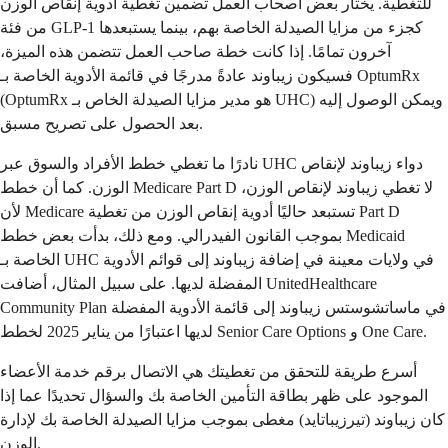
للتغطية. يختار بعض أصحاب العمل تضمين تغطية أدوية إنقاص الوزن
من فئة GLP-1 كجزء من مزايا الصيدلة الخاصة بهم، بينما يستبعدها
آخرون تمامًا. إذا كانت خطة صاحب العمل تتضمن هذه الميزة،
فسيكون زيباوند عادةً مدرجًا في قائمة الأدوية الخاصة بـ OptumRx
(OptumRx هو مدير مزايا الصيدلة الخاص بـ UHC) ويمكن الوصول إليه
بعد الحصول على تصريح مسبق.
نادرًا ما تغطي خطط الأفراد والسوق عبر UHC دواء زيباوند لإنقاص
الوزن. كما أن خطط Medicare Part D لا تغطي زيباوند لإنقاص الوزن،
لأن Medicare تستبعد حاليًا أدوية إنقاص الوزن من تغطية Part D
بموجب القانون الفيدرالي. ومع ذلك، بدأت بعض خطط Medicaid
الخاصة بـ UHC في ولايات معينة في إضافة زيباوند إلى قوائم الأدوية
المفضلة لديها. على سبيل المثال، أضافت UnitedHealthcare
Community Plan في ماساتشوستس زيباوند إلى قائمة الأدوية المفضلة
لديها اعتبارًا من يناير 2025 لخطط Senior Care Options و One Care.
أسرع طريقة للتحقق من تغطيتك هي الاتصال برقم خدمة الأعضاء
الموجود على ظهر بطاقة التأمين الخاصة بك والسؤال تحديدًا عما إذا
كان زيباوند (تيرزيباتايد) مغطى بموجب مزايا الصيدلة الخاصة بك لإدارة
الوزن.