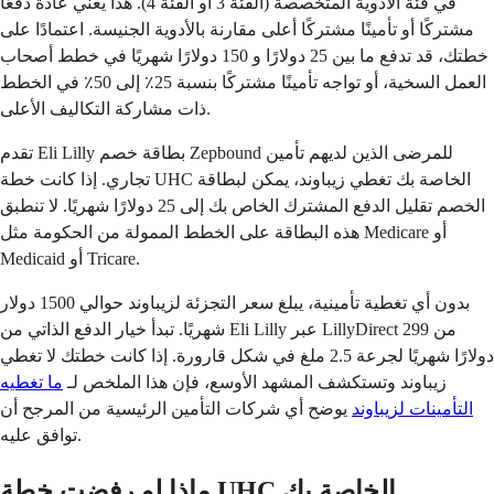
في فئة الأدوية المتخصصة (الفئة 3 أو الفئة 4). هذا يعني عادةً دفعًا
مشتركًا أو تأمينًا مشتركًا أعلى مقارنة بالأدوية الجنيسة. اعتمادًا على
خطتك، قد تدفع ما بين 25 دولارًا و 150 دولارًا شهريًا في خطط أصحاب
العمل السخية، أو تواجه تأمينًا مشتركًا بنسبة 25٪ إلى 50٪ في الخطط
ذات مشاركة التكاليف الأعلى.
تقدم Eli Lilly بطاقة خصم Zepbound للمرضى الذين لديهم تأمين
تجاري. إذا كانت خطة UHC الخاصة بك تغطي زيباوند، يمكن لبطاقة
الخصم تقليل الدفع المشترك الخاص بك إلى 25 دولارًا شهريًا. لا تنطبق
هذه البطاقة على الخطط الممولة من الحكومة مثل Medicare أو
Medicaid أو Tricare.
بدون أي تغطية تأمينية، يبلغ سعر التجزئة لزيباوند حوالي 1500 دولار
شهريًا. تبدأ خيار الدفع الذاتي من Eli Lilly عبر LillyDirect من 299
دولارًا شهريًا لجرعة 2.5 ملغ في شكل قارورة. إذا كانت خطتك لا تغطي
زيباوند وتستكشف المشهد الأوسع، فإن هذا الملخص لـ
ما تغطيه
التأمينات لزيباوند
يوضح أي شركات التأمين الرئيسية من المرجح أن
توافق عليه.
ماذا لو رفضت خطة UHC الخاصة بك