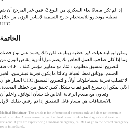
إذا لم تكن مصابًا بداء السكري من النوع 2، فمن غير المرجح أن يتم
تغطية مونجارو للاستخدام خارج التسمية لإنقاص الوزن من خلال
UHC.
الخاتمة
يمكن ليونايتد هيلث كير تغطية زيباوند، لكن ذلك يعتمد على نوع خطتك
وما إذا كان صاحب العمل الخاص بك يضم مزايا أدوية إنقاص الوزن من
فئة GLP-1. التصريح المسبق مطلوب دائمًا، مع معايير مؤشر كتلة
الجسم، ووثائق نمط الحياة، وغالبًا ما يكون تجربة فينترمين. الخبر
السار هو أن UHC لا تتطلب تجربة سيماجلوتايد أولاً، والتصريح المسبق
الآلي يمكن أن يسرع الموافقات بشكل كبير. تحقق من خطتك المحددة،
وتعاون مع مقدم الرعاية الخاص بك بشأن الوثائق، واعلم أن
الاستئنافات هي مسار قابل للتطبيق إذا تم رفض طلبك الأول.
Medical Disclaimer:
This article is for informational purposes only and does not constitute
medical advice. Always consult a qualified healthcare provider for diagnosis and treatment
decisions. If you are experiencing a medical emergency, call 911 or go to the nearest emergency
room immediately.