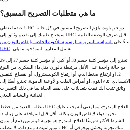
ما هي متطلبات التصريح المسبق؟
عندما تغطي UHC دواء زيباوند، يلزم التصريح المسبق في كل حالة.
سيحتاج طبيبك إلى تقديم وثائق إلى UHC قبل صرف الوصفة الطبية.
بناءً على
السياسة السريرية الرسمية للأدوية الخاصة بإنقاص الوزن من
، تشمل المعايير النموذجية ما يلي.
UHC
تحتاج إلى مؤشر كتلة جسم 30 أو أكبر، أو مؤشر كتلة جسم 27 إلى 29
مع حالة واحدة على الأقل مرتبطة بالوزن مثل داء السكري من النوع
2، أو ارتفاع ضغط الدم، أو ارتفاع الكوليسترول، أو انقطاع التنفس
الانسدادي أثناء النوم، أو أمراض القلب والأوعية الدموية. تحتاج أيضًا إلى
وثائق تثبت أنك قمت بتعديلات على نمط الحياة بما في ذلك التغييرات
الغذائية والنشاط البدني.
تتطلب العديد من خطط UHC العلاج المتدرج، مما يعني أنه يجب عليك
تجربة دواء لإنقاص الوزن بتكلفة أقل قبل الموافقة على زيباوند.
الشرط الأكثر شيوعًا للعلاج المتدرج هو تجربة فينترمين (مع أو بدون
توبيراميت). ومع ذلك، لا تتطلب UHC منك تجربة وفشل ويجوفي أو