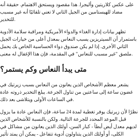
على عكس كلاريتين وأليجرا. هذا مقصود ويستحق الاهتمام. حقيقة أنه
مضاد للهيستامين من الجيل الثاني لا تعني تلقائيًا أنه غير مسبب
للتخدير.
تظهر بيانات إدارة الغذاء والدواء الأمريكية ومراقبة سلامة الأدوية
باستمرار أن السيتريزين يسبب النعاس بمعدل أعلى من خيارات الجيل
الثاني الأخرى. إذا لم يكن صندوق دواء الحساسية الخاص بك يحمل
ملصق "غير مسبب للنعاس" في المقدمة، فإن هذا الإغفال له معنى.
متى يبدأ النعاس وكم يستمر؟
يشعر معظم الأشخاص الذين يعانون من النعاس بسبب زيرتيك في
غضون ساعة إلى ساعتين من تناول الجرعة. يبلغ التخدير ذروته عادة
في الساعات الأولى ويتلاشى بعد ذلك.
نظرًا لأن زيرتيك يوفر تغطية لمدة 24 ساعة، فإن النعاس عادة ما يزول
قبل الموعد المحدد للجرعة التالية. ولكن بالنسبة للأشخاص الذين
لديهم معدل أيض أبطأ - كبار السن، أولئك الذين يعانون من مشاكل في
الكلى، أو أولئك الذين يتناولون أدوية تتفاعل - يمكن أن يمتد تأثير