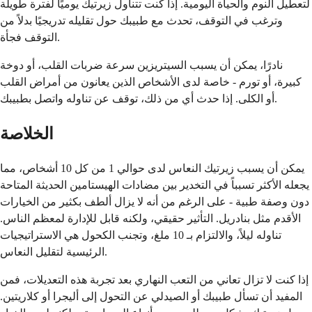
لتعطيل النوم والحياة اليومية. إذا كنت تتناول زيرتيك يوميًا لفترة طويلة
وترغب في التوقف، تحدث مع طبيبك حول تقليله تدريجيًا بدلاً من
التوقف فجأة.
نادرًا، يمكن أن يسبب السيتريزين سرعة ضربات القلب، أو دوخة
كبيرة، أو تورم - خاصة لدى الأشخاص الذين يعانون من أمراض القلب
أو الكلى. إذا حدث أي من ذلك، توقف عن تناوله واتصل بطبيبك.
الخلاصة
يمكن أن يسبب زيرتيك النعاس لدى حوالي 1 من كل 10 أشخاص، مما
يجعله الأكثر تسبباً في التخدير بين مضادات الهيستامين الحديثة المتاحة
دون وصفة طبية - على الرغم من أنه لا يزال ألطف بكثير من الخيارات
الأقدم مثل بنادريل. التأثير حقيقي، ولكنه قابل للإدارة لمعظم الناس.
تناوله ليلاً، والالتزام بـ 10 ملغ، وتجنب الكحول هي الاستراتيجيات
الرئيسية لتقليل النعاس.
إذا كنت لا تزال تعاني من التعب النهاري بعد تجربة هذه التعديلات، فمن
المفيد أن تسأل طبيبك أو الصيدلي عن التحول إلى أليجرا أو كلاريتين.