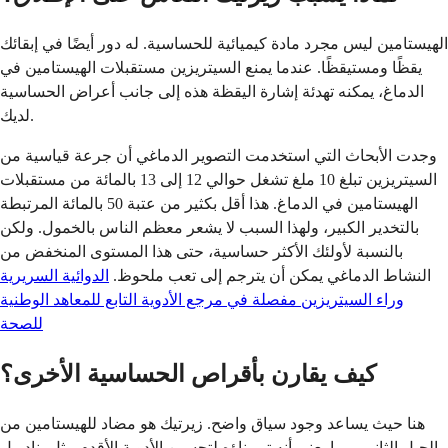
الهيستامين ليس مجرد مادة كيميائية للحساسية. له دور أيضًا في إبقائك
يقظًا ومستيقظًا. عندما يمنع السيتريزين مستقبلات الهيستامين في
الدماغ، يمكنه تهدئة إشارة اليقظة هذه إلى جانب أعراض الحساسية
لديك.
وجدت الأبحاث التي استخدمت التصوير الدماغي أن جرعة قياسية من
السيتريزين تبلغ 10 ملغ تشغل حوالي 12 إلى 13 بالمائة من مستقبلات
الهيستامين في الدماغ. هذا أقل بكثير من عتبة 50 بالمائة المرتبطة
بالتخدير الكبير، ولهذا السبب لا يشعر معظم الناس بالخمول. ولكن
بالنسبة لأولئك الأكثر حساسية، حتى هذا المستوى المنخفض من
النشاط الدماغي يمكن أن يترجم إلى تعب ملحوظ.
الدوائية السريرية
وراء السيتريزين مفصلة في مرجع الأدوية التابع للمعاهد الوطنية
للصحة
كيف يقارن بأقراص الحساسية الأخرى؟
هنا حيث يساعد وجود سياق واضح. زيرتيك هو مضاد للهيستامين من
الجيل الثاني، مما يعني أنه تم بناؤه لتحسين الأدوية الأقدم مثل بنادريل