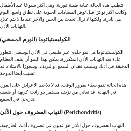
تتطلب هذه الحالة عناية طبية فورية. وهي أكثر شيوعًا عند الأطفال
وكانت أكثر تواترًا قبل توفر المضادات الحيوية على نطاق واسع. اليوم
هي نادرة، ولكنها لا تزال تحدث بين الحين والآخر عندما لا يتم علاج
التهابات الأذن.
الكوليستياتوما (الورم المسخي)
الكوليستياتوما هي نمو جلدي غير طبيعي في الأذن الوسطى. تتطور
عادة بعد التهابات الأذن المتكررة. يمكن لهذا النمو أن يتلف العظام
الدقيقة في أذنك ويسبب فقدان السمع، والنزيف، وشعورًا بالامتلاء. قد
تسبب أيضًا الدوخة.
هذه الحالة تنمو ببطء بمرور الوقت. قد لا تلاحظ الأعراض على الفور.
في النهاية، قد تعاني من نزيف مستمر ذو رائحة كريهة أو ضعف
تدريجي في السمع.
التهاب الغضروف حول الأذن (Perichondritis)
التهاب الغضروف حول الأذن هو عدوى في غضروف أذنك الخارجية.