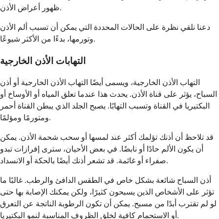
ظهور أعراض الأذن.
دعنا نلقي نظرة على الحالات المحددة التي يمكن أن تسبب ألم الأذن
وتورمها، بدءًا من الأكثر شيوعًا.
التهابات الأذن الخارجية
التهاب الأذن الخارجية، ويسمى أيضًا التهاب الأذن الخارجية أو أذن
السباح، يؤثر على قناة الأذن. يحدث هذا عندما تعلق المياه أو الأوساخ أو
البكتيريا في القناة وتسبب التهابًا. يصبح الجلد الذي يبطن القناة أحمر
ومتورمًا ومؤلمًا.
قد تلاحظ أن أذنك تؤلمك أكثر عند لمسها أو سحب شحمة الأذن. يمكن
أن يكون الألم حادًا أو نابضًا. في بعض الأحيان، سترى إفرازات تبدو
صفراء أو غائمة. قد تشعر أذنك أيضًا بالحكة أو الانسداد.
أذن السباح شائعة بشكل خاص في الطقس الدافئ والرطب. غالبًا ما
تؤثر على الأشخاص الذين يسبحون كثيرًا، ولكن يمكنك الإصابة بها حتى
لو لم تقترب أبدًا من مسبح. يمكن أن تكون الرطوبة الناتجة عن التعرق
أو الاستحمام كافية لخلق الظروف المناسبة لنمو البكتيريا.