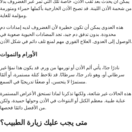
يمكن أن يحدث بعد ثقب الأذن، خاصة تلك التي تمر عبر الغضروف بدلاً
من شحمة الأذن اللينة. قد تصبح الأذن الخارجية بأكملها حمراء ومتورمة
ومؤلمة للغاية.
هذه العدوى يمكن أن تكون خطيرة لأن الغضروف لديه إمدادات دم
محدودة. بدون تدفق دم جيد، تجد المضادات الحيوية صعوبة في
الوصول إلى العدوى. العلاج الفوري مهم لمنع تلف دائم في شكل الأذن.
الأورام والنموات
نادرًا جدًا، يأتي ألم الأذن أو تورمها من ورم. قد يكون هذا نموًا غير
سرطاني أو، وهو نادر جدًا، سرطانًا. قد تلاحظ كتلة مستمرة، أو ألمًا
مستمرًا لا يتحسن، أو ضعفًا تدريجيًا في السمع.
هذه الحالات غير شائعة، ولكنها تذكرنا لماذا تستحق الأعراض المستمرة
عناية طبية. معظم الكتل أو النتوءات في الأذن وحولها حميدة، ولكن
من الأفضل دائمًا فحصها.
متى يجب عليك زيارة الطبيب؟