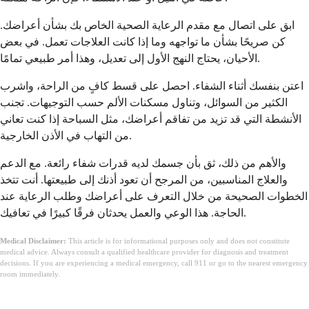
ابق على اتصال مع مقدم الرعاية الصحية الخاص بك بشأن أعراضك.
كن صريحًا بشأن ما تواجهه وما إذا كانت العلاجات تعمل. في بعض
الأحيان، يحتاج النهج الأول إلى تعديل، وهذا أمر طبيعي تمامًا.
اعتن بنفسك أثناء الشفاء. احصل على قسط كافٍ من الراحة، واشرب
الكثير من السوائل، وتناول مسكنات الألم حسب التوجيهات. تجنب
الأنشطة التي قد تزيد من تفاقم أعراضك، مثل السباحة إذا كنت تعاني
من التهاب في الأذن الخارجية.
والأهم من ذلك، ثق بأن جسمك لديه قدرات شفاء رائعة. مع الدعم
والعلاج المناسبين، من المرجح أن تعود أذنك إلى طبيعتها. أنت تتخذ
الخطوات الصحيحة من خلال التعرف على أعراضك وطلب الرعاية عند
الحاجة. هذا الوعي والعمل يحدثان فرقًا كبيرًا في تعافيك.
Medical Disclaimer:
This article is for informational purposes only and does not constitute
medical advice. Always consult a qualified healthcare provider for diagnosis and treatment
decisions. If you are experiencing a medical emergency, call 911 or go to the nearest emergency
room immediately.