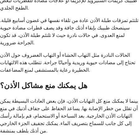
طبيبك كريمات الستيرويد للإكزيما أو علاجات مضادة للفطريات لبعض
الطفح الجلدي.
تلتئم تمزقات طبلة الأذن عادة من تلقاء نفسها في غضون أسابيع قليلة.
سينصحك طبيبك بإبقاء أذنك جافة وقد يصف قطرات مضادة حيوية
لمنع العدوى. في حالات نادرة حيث لا تلتئم طبلة الأذن، قد تكون
الجراحة ضرورية.
الحالات النادرة مثل التهاب الخشاء أو التهاب الغضروف حول الأذن
تحتاج إلى مضادات حيوية وريدية وأحيانًا جراحة. تتطلب هذه الالتهابات
الخطيرة رعاية بالمستشفى لمنع المضاعفات.
هل يمكنك منع مشاكل الأذن؟
بينما لا يمكنك منع كل التهابات الأذن، فإن بعض العادات البسيطة يمكن
أن تقلل من خطر الإصابة بها. يساعد الحفاظ على جفاف أذنيك في منع
التهابات الأذن الخارجية. بعد السباحة أو الاستحمام، قم بإمالة رأسك
إلى كل جانب للسماح بتصريف الماء. يمكنك تجفيف الجزء الخارجي
من أذنك بلطف بمنشفة.