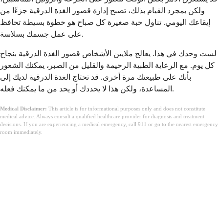
ولكن بمجرد القيام بذلك، تصبح إدارة قصور الغدة الدرقية جزءًا من
إيقاعك اليومي. تناول حبة صغيرة كل صباح هو خطوة بسيطة تحافظ
على عمل جسمك بسلاسة.
لست وحدك في هذا. يعالج ملايين الأشخاص قصور الغدة الدرقية بنجاح
كل يوم. مع الرعاية الطبية الرحيمة والقليل من الصبر، يمكنك الشعور
بأنك على طبيعتك مرة أخرى. قد تحتاج الغدة الدرقية لديك إلى
المساعدة، ولكن هذا لا يحددك أو يحد من ما يمكنك فعله.
Medical Disclaimer:
This article is for informational purposes only and does not constitute
medical advice. Always consult a qualified healthcare provider for diagnosis and treatment
decisions. If you are experiencing a medical emergency, call 911 or go to the nearest emergency
room immediately.