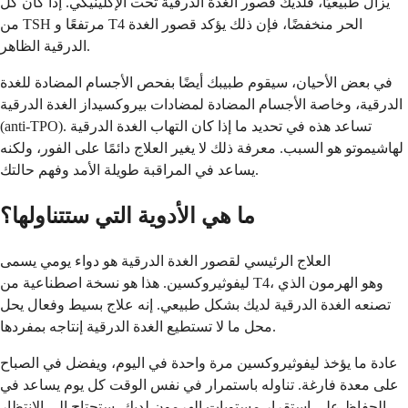
يزال طبيعيًا، فلديك قصور الغدة الدرقية تحت الإكلينيكي. إذا كان كل
من TSH مرتفعًا و T4 الحر منخفضًا، فإن ذلك يؤكد قصور الغدة
الدرقية الظاهر.
في بعض الأحيان، سيقوم طبيبك أيضًا بفحص الأجسام المضادة للغدة
الدرقية، وخاصة الأجسام المضادة لمضادات بيروكسيداز الغدة الدرقية
(anti-TPO). تساعد هذه في تحديد ما إذا كان التهاب الغدة الدرقية
لهاشيموتو هو السبب. معرفة ذلك لا يغير العلاج دائمًا على الفور، ولكنه
يساعد في المراقبة طويلة الأمد وفهم حالتك.
ما هي الأدوية التي ستتناولها؟
العلاج الرئيسي لقصور الغدة الدرقية هو دواء يومي يسمى
ليفوثيروكسين. هذا هو نسخة اصطناعية من T4، وهو الهرمون الذي
تصنعه الغدة الدرقية لديك بشكل طبيعي. إنه علاج بسيط وفعال يحل
محل ما لا تستطيع الغدة الدرقية إنتاجه بمفردها.
عادة ما يؤخذ ليفوثيروكسين مرة واحدة في اليوم، ويفضل في الصباح
على معدة فارغة. تناوله باستمرار في نفس الوقت كل يوم يساعد في
الحفاظ على استقرار مستويات الهرمون لديك. ستحتاج إلى الانتظار