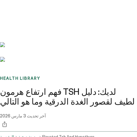
Benchmarks
Stories
FAQ
Sign up / Log in
HEALTH LIBRARY
فهم ارتفاع هرمون TSH لديك: دليل
لطيف لقصور الغدة الدرقية وما هو التالي
آخر تحديث
3 مارس 2026
Elevated Tsh And Hypothyroidism Medication And Recommendations
مدونة صحية
الرئيسية