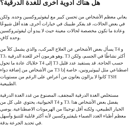
هل هناك أدوية أخرى للغدة الدرقية؟
يعاني معظم الأشخاص من تحسن كبير مع ليفوثيروكسين وحده. ولكن
في بعض الحالات، قد يفكر طبيبك في خيارات أخرى. هذه أقل شيوعًا
وعادة ما تكون مخصصة لحالات معينة حيث لا يبدو أن ليفوثيروكسين
وحده كافٍ.
يسأل بعض الأشخاص عن العلاج المركب، والذي يشمل كلاً من T4 و
T3، وهو هرمون آخر للغدة الدرقية. T3 أكثر نشاطًا في الجسم، ولكن
خلاياك عادة ما تحول T4 إلى T3 حسب الحاجة. قد يستفيد عدد قليل
من الأشخاص من إضافة دواء T3 اصطناعي مثل لييوثيرونين، خاصة إذا
كانوا لا يزالون يعانون من أعراض على الرغم من مستويات TSH
الطبيعية.
مستخلص الغدة الدرقية المجفف، المصنوع من غدد الغدة الدرقية
الحيوانية، يحتوي على كل من T4 و T3. يفضل بعض الأشخاص هذا
الخيار الطبيعي، ولكنه أقل توحيدًا من الهرمونات الاصطناعية. يوصي
معظم أطباء الغدد الصماء بليفثيروكسين لأنه أكثر قابلية للتنبؤ وأسهل
في تحديد الجرعة بدقة.