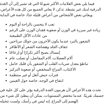
فيما يلي بعض العلامات الأكثر شيوعًا التي قد تشير إلى أن الغدة
الدرقية لديك غير نشطة. تذكر، لا يعاني الجميع من كل هذه الأعراض،
ويعاني بعض الأشخاص من أعراض قليلة جدًا، خاصة في البداية.
تعب لا يتحسن بالراحة أو النوم
زيادة غير مبررة في الوزن أو صعوبة فقدان الوزن على الرغم
من عادات الأكل الطبيعية
الشعور بالبرد عندما يكون الآخرون من حولك مرتاحين
جفاف الجلد وهشاشة الشعر أو الأظافر
إمساك يصبح أكثر تكرارًا أو إزعاجًا
آلام العضلات، آلام المفاصل، أو تصلب عام
تباطؤ معدل ضربات القلب أو الشعور بأن قلبك خامل
الاكتئاب، المزاج المنخفض، أو صعوبة التركيز
فترات حيض أثقل أو غير منتظمة
انتفاخ في الوجه، خاصة حول العينين
تحدث هذه الأعراض لأن هرمون الغدة الدرقية يؤثر على كل خلية في
جسمك تقريبًا. عندما تنخفض المستويات، يمكن أن يبطئ كل شيء من
الهضم إلى المزاج. إنه ليس في رأسك، ولست تتخيله.