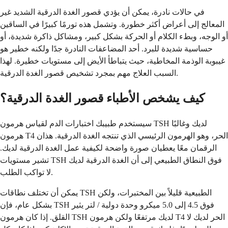
في حالات نادرة، يمكن أن يؤدي قصور الغدة الدرقية الشديد غير
المعالج إلى أعراض أكثر خطورة. وتشمل هذه تورمًا كبيرًا في الساقين
أو الوجه، وبطء الكلام أو الحركة بشكل كبير، ومشاكل ذاكرة شديدة، أو
حساسية شديدة للبرد. أحد المضاعفات النادرة جدًا ولكنه خطير هو
غيبوبة الوذمة المخاطية، حيث يتباطأ الأيض إلى مستويات خطيرة. لهذا
السبب العلاج مهم بمجرد تشخيص قصور الغدة الدرقية.
كيف يشخص الأطباء قصور الغدة الدرقية؟
سيستخدم طبيبك اختبارات الدم لقياس هرمون TSH لديك وغالبًا
هرمون T4 الحر، وهو الهرمون الرئيسي الذي تنتجه الغدة الدرقية. هذان
الرقمان معًا يعطيان صورة واضحة لكيفية عمل الغدة الدرقية لديك.
تشير مستويات TSH فوق النطاق الطبيعي إلى أن الغدة الدرقية لديك
لا تواكب الطلب.
يمكن أن تختلف نطاقات TSH الطبيعية قليلاً بين المختبرات، ولكن
بشكل عام، فإن TSH فوق 4.5 إلى 5.0 ميكرو وحدة دولية / لتر يثير
القلق. إذا كان هرمون TSH لديك مرتفعًا ولكن هرمون T4 الحر لديك لا