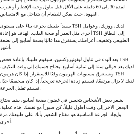
لمدة 30 إلى 60 دقيقة على الأقل قبل تناول وجبة الإفطار أو شرب
القهوة، حيث يمكن للطعام أن يتداخل مع الامتصاص.
سيبدأ طبيبك بجرعة بناءً على مستوى TSH لديك، ووزنك، وعوامل
أخرى مثل العمر أو صحة القلب. الهدف هو إعادة TSH إلى النطاق
الطبيعي وتخفيف أعراضك. يستغرق هذا غالبًا بضعة أسابيع إلى بضعة
أشهر.
بعد البدء في تناول ليفوثيروكسين، سيقوم طبيبك بإعادة فحص TSH
لديك بعد حوالي ستة إلى ثمانية أسابيع. يحتاج جسمك إلى وقت للتكيف،
وتستغرق مستويات الهرمون وقتًا للاستقرار. إذا كان هرمون TSH
لديك لا يزال مرتفعًا، فسيتم زيادة الجرعة تدريجياً. إذا كان منخفضًا جدًا،
فسيتم تقليل الجرعة.
يشعر بعض الأشخاص بتحسن في غضون بضعة أسابيع، بينما يحتاج
البعض الآخر إلى وقت أطول قليلاً. كن صبوراً مع نفسك. هذه عملية،
وإيجاد الجرعة المناسبة هو مفتاح الشعور بأنك على طبيعتك مرة
أخرى.