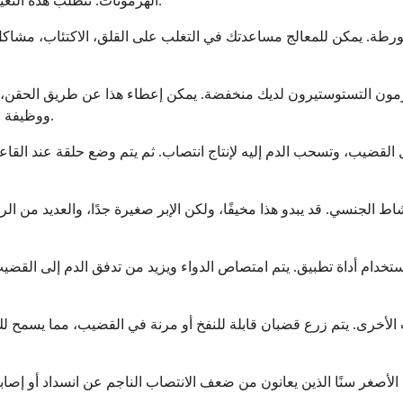
الهرمونات. تتطلب هذه التغييرات وقتًا ولكنها تقدم فوائد طويلة الأجل تتجاوز مجرد وظيفة الانتصاب.
ورطة. يمكن للمعالج مساعدتك في التغلب على القلق، الاكتئاب، مشاكل
مون التستوستيرون لديك منخفضة. يمكن إعطاء هذا عن طريق الحقن، الل
ووظيفة الانتصاب، على الرغم من أنه غير مناسب للجميع ويتطلب مراقبة دقيقة.
 القضيب، وتسحب الدم إليه لإنتاج انتصاب. ثم يتم وضع حلقة عند القاع
نسي. قد يبدو هذا مخيفًا، ولكن الإبر صغيرة جدًا، والعديد من الرجال
تخدام أداة تطبيق. يتم امتصاص الدواء ويزيد من تدفق الدم إلى القض
الأخرى. يتم زرع قضبان قابلة للنفخ أو مرنة في القضيب، مما يسمح ل
 الأصغر سنًا الذين يعانون من ضعف الانتصاب الناجم عن انسداد أو إصاب