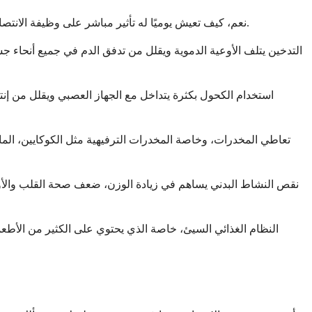
نعم، كيف تعيش يوميًا له تأثير مباشر على وظيفة الانتصاب. العديد من عوامل نمط الحياة في متناول السيطرة، مما يعني أن تغييرها يمكن أن يؤدي إلى تحسينات ملموسة. دعني أستعرض معك أبرزها.
التدخين يتلف الأوعية الدموية ويقلل من تدفق الدم في جميع أنحاء ج
استخدام الكحول بكثرة يتداخل مع الجهاز العصبي ويقلل من إ
تعاطي المخدرات، وخاصة المخدرات الترفيهية مثل الكوكايين، الماري
نقص النشاط البدني يساهم في زيادة الوزن، ضعف صحة القلب والأوع
النظام الغذائي السيئ، خاصة الذي يحتوي على الكثير من الأطع