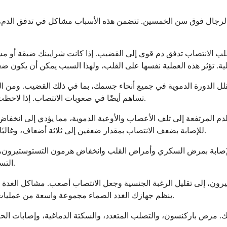
 الرجال فوق سن الخمسين. تتضمن هذه الأسباب مشاكل في تدفق الدم،
لب الانتصاب تدفق دم قوي إلى القضيب. إذا كانت شرايينك ضيقة أو مس
يقلل الدورة الدموية في جميع أنحاء جسمك، بما في ذلك القضيب. ومن ا
تساهم أيضًا في صعوبات الانتصاب. إذا لاحظت حدوث ذلك، تحدث مع طبيبك بدلاً من التوقف عن تناول الدواء بنفسك.
 المرتفعة إلى تلف الأعصاب والأوعية الدموية، مما يؤدي إلى انخف
للإصابة بضعف الانتصاب بمقدار ضعفين إلى ثلاثة أضعاف، وغالبًا ما يظهر لديهم قبل 10 إلى 15 عامًا من الرجال غير المصابين بالسكري.
ر الإصابة بمرض السكري وأمراض القلب وانخفاض هرمون التستوستيرون، وك
التستوستيرون إلى استروجين، مما يقلل من مستويات التستوستيرون لديك.
ون، إلى تقليل الرغبة الجنسية وجعل الانتصاب أصعب. مشاكل الغدة ا
ينظم جهازك الغدد الصماء مجموعة واسعة من عمليات الجسم، وعندما تكون الهرمونات غير متوازنة، يمكن أن تتأثر الانتصاب.
بك. مرض باركنسون، والتصلب المتعدد، والسكتة الدماغية، وإصابات ا