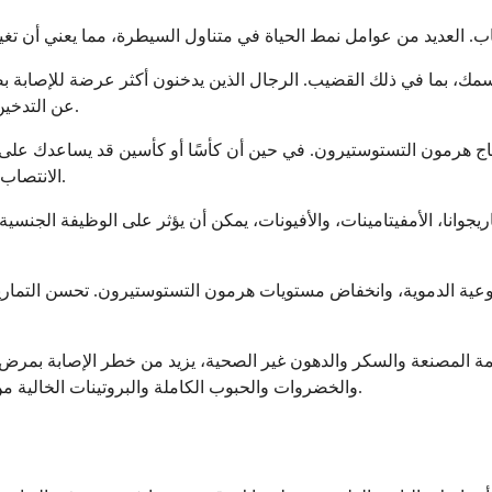
سمك، بما في ذلك القضيب. الرجال الذين يدخنون أكثر عرضة للإصابة بض
عن التدخين يمكن أن يحسن صحة الأوعية الدموية ووظيفة الانتصاب بمرور الوقت.
نتاج هرمون التستوستيرون. في حين أن كأسًا أو كأسين قد يساعدك عل
الانتصاب أو الحفاظ عليه. تعديل استهلاكك للكحول يمكن أن يحدث فرقًا ملحوظًا.
جوانا، الأمفيتامينات، والأفيونات، يمكن أن يؤثر على الوظيفة الجنسية.
ية الدموية، وانخفاض مستويات هرمون التستوستيرون. تحسن التمارين 
مة المصنعة والسكر والدهون غير الصحية، يزيد من خطر الإصابة بمرض 
والخضروات والحبوب الكاملة والبروتينات الخالية من الدهون صحة الأوعية الدموية والهرمونات، وكلاهما ضروري للانتصاب.