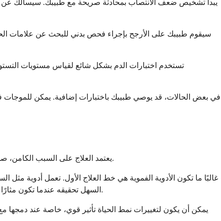
يبدأ تشخيص ضعف الانتصاب بمحادثة صريحة مع طبيبك. سيسألك عن أعراض
سيقوم طبيبك على الأرجح بإجراء فحص بدني للبحث عن علامات الح
تستخدم اختبارات الدم بشكل شائع لقياس مستويات التستو
في بعض الحالات، قد يوصي طبيبك باختبارات إضافية. يمكن للموجات فوق 
يعتمد العلاج على السبب الكامن، صحتك العامة، وتفضيلاتك. الهدف هو استعادة الوظيفة الجنسية وتحسين نوعية حياتك. دعني أستعرض معك أكثر الخيارات شيوعًا وفعالية المتاحة.
غالبًا ما تكون الأدوية الفموية هي خط العلاج الأول. تعمل أدوية مثل ال
السهل تحقيقه عندما تكون مثارًا جنسيًا. معظم الرجال يتحملون هذه الأدوية بشكل جيد، على الرغم من أنها ليست مناسبة للجميع، خاصة إذا كنت تتناول النترات لأمراض القلب.
يمكن أن يكون لتغييرات نمط الحياة تأثير قوي، خاصة عند دمجها م