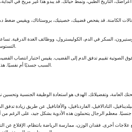
ك، التاريخ الطبي، ونمط حياتك. قد يبدو هذا غير مريح في البداية، 
الات الكامنة. قد يفحص قضيبك، خصيتيك، بروستاتاك، ويقيس ضغط دم
ستيرون، السكر في الدم، الكوليسترول، ووظائف الغدة الدرقية. تسا
التستوستيرون، أو اضطرابات الغدة الدرقية التي قد تساهم في ضعف الانتصاب.
الصوتية تقييم تدفق الدم إلى القضيب. يقيس اختبار انتصاب القضيب ال
السبب جسديًا أم نفسيًا. هذه الاختبارات ليست ضرورية دائمًا ولكنها يمكن أن توفر معلومات مفيدة.
سيلدينافيل، التادالافيل، الفاردنافيل، والأفانافيل عن طريق زيادة تدفق 
ع علاجات أخرى. فقدان الوزن، ممارسة الرياضة بانتظام، الإقلاع عن ا