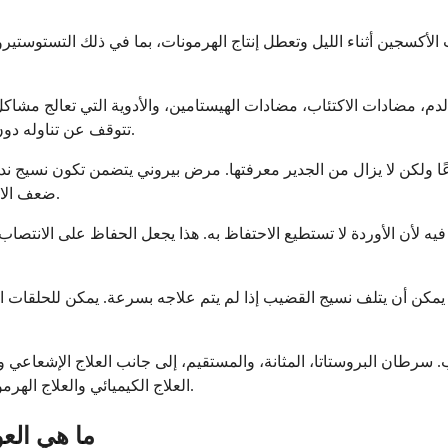
الأكسجين أثناء الليل وتعطل إنتاج الهرمونات، بما في ذلك التستوستيرو
، مضادات الاكتئاب، مضادات الهيستامين، والأدوية التي تعالج مشاكل ا
تتوقف عن تناوله دون استشارة طبيبك. غالبًا ما تكون هناك بدائل أو تعديلات يمكن أن تساعد.
ا ولكن لا يزال من الجدير معرفتها. مرض بيروني يتضمن تكون نسيج ندبي
ضعف الانتصاب. يمكن أن تتطور هذه الحالة بعد إصابة أو تظهر بدون سبب واضح.
ه لأن الأوردة لا تستطيع الاحتفاظ به. هذا يجعل الحفاظ على الانتصاب 
يمكن أن يتلف نسيج القضيب إذا لم يتم علاجه بسرعة. يمكن للحلقات ا
. سرطان البروستاتا، المثانة، والمستقيم، إلى جانب العلاج الإشعاعي
العلاج الكيميائي والعلاج الهرموني المستخدم في علاج السرطان قد يتداخل أيضًا مع الوظيفة الجنسية.
ما هي الع