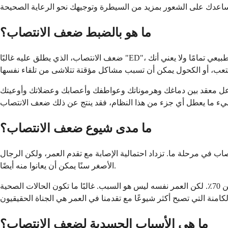
ما هو بالضبط ضعف الانتصاب؟
ضعف الانتصاب، الذي يطلق عليه غالبًا "ED"، يعني أن لديك صعوبة مستمرة في تحقيق أو الحفاظ على انتصاب مناسب للجماع. لاحظ كلمة "مستمرة" هنا. وجود صعوبة عرضية أمر طبيعي تمامًا ولا يعني أنك
تفاعل معقد بين دماغك وهرموناتك وعواطفك وأعصابك وعضلاتك وأوعيتك
ما مدى شيوع ضعف الانتصاب؟
الولايات المتحدة يتعاملون مع ضعف الانتصاب في مرحلة ما. تزداد احتمالية الإصابة مع تقدم العمر، ولكن الرجال
الأصغر سنًا يمكن أن يعانوا منه أيضًا.
بحلول سن الأربعين، حوالي 40٪ من الرجال يبلغون عن درجة ما من صعوبة الانتصاب. بحلول سن السبعين، يرتفع هذا الرقم إلى ما يقرب من 70٪. لكن العمر نفسه ليس هو السبب. غالبًا ما تكون الحالات الصحية
ما هي الأسباب الجسدية لضعف الانتصاب؟