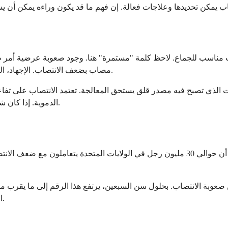
مصاب بضعف الانتصاب. الإجهاد، التعب، أو الكحول يمكن أن تسبب مشاكل مؤقتة تتلاشى من تلقاء نفسها.
وقت الذي تصبح فيه مصدر قلق يستحق المعالجة. تعتمد الانتصاب على 
الدموية. إذا كان شيء ما يعطل أي جزء من هذا النظام، فقد ينتج عن ذلك ضعف الانتصاب.
أنت لست وحدك على الإطلاق إذا كنت تعاني من هذا. تظهر الدراسات أن حوالي 30 مليون رجل في 
الكامنة التي تصبح أكثر شيوعًا مع تقدمنا في العمر هي الجناة الحقيقيون.