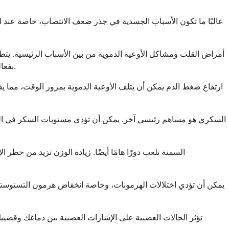
غالبًا ما تكون الأسباب الجسدية في جذر ضعف الانتصاب، خاصة عند
أمراض القلب ومشاكل الأوعية الدموية من بين الأسباب الرئيسية. يتط
بفعالية. تؤثر هذه العملية نفسها على القلب، ولهذا السبب يمكن أن يكون ضعف الانتصاب أحيانًا علامة تحذير مبكرة لأمراض القلب والأوعية الدموية.
ارتفاع ضغط الدم يمكن أن يتلف الأوعية الدموية بمرور الوقت، مما 
السكري هو مساهم رئيسي آخر. يمكن أن تؤدي مستويات السكر في الدم
السمنة تلعب دورًا هامًا أيضًا. زيادة الوزن تزيد من خط
يمكن أن تؤدي اختلالات الهرمونات، وخاصة انخفاض هرمون التستوستير
تؤثر الحالات العصبية على الإشارات العصبية بين دماغك وقضي