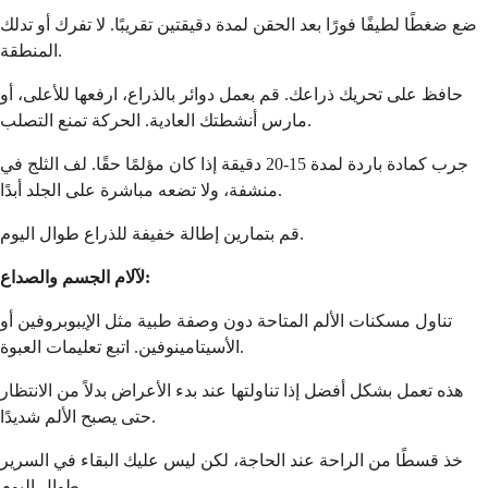
ضع ضغطًا لطيفًا فورًا بعد الحقن لمدة دقيقتين تقريبًا. لا تفرك أو تدلك
المنطقة.
حافظ على تحريك ذراعك. قم بعمل دوائر بالذراع، ارفعها للأعلى، أو
مارس أنشطتك العادية. الحركة تمنع التصلب.
جرب كمادة باردة لمدة 15-20 دقيقة إذا كان مؤلمًا حقًا. لف الثلج في
منشفة، ولا تضعه مباشرة على الجلد أبدًا.
قم بتمارين إطالة خفيفة للذراع طوال اليوم.
لآلام الجسم والصداع:
تناول مسكنات الألم المتاحة دون وصفة طبية مثل الإيبوبروفين أو
الأسيتامينوفين. اتبع تعليمات العبوة.
هذه تعمل بشكل أفضل إذا تناولتها عند بدء الأعراض بدلاً من الانتظار
حتى يصبح الألم شديدًا.
خذ قسطًا من الراحة عند الحاجة، لكن ليس عليك البقاء في السرير
طوال اليوم.