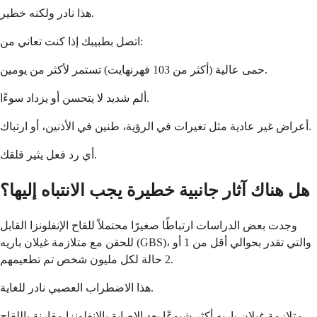
هذا نادر ولكنه خطير.
اتصل بطبيبك إذا كنت تعاني من:
حمى عالية (أكثر من 103 فهرنهايت) تستمر لأكثر من يومين.
ألم شديد لا يتحسن أو يزداد سوءًا.
أعراض غير عادية مثل تغيرات في الرؤية، طنين في الأذنين، أو ارتباك.
أي رد فعل يثير قلقك.
هل هناك آثار جانبية خطيرة يجب الانتباه إليها؟
وجدت بعض الدراسات ارتباطًا صغيرًا محتملاً للقاح الإنفلونزا القابل
للحقن مع متلازمة غيلان باريه (GBS)، والتي تقدر بحوالي أقل من 1 أو
2 حالة لكل مليون شخص تم تطعيمهم.
هذا الاضطراب العصبي نادر للغاية.
متلازمة غيلان باريه أكثر شيوعًا بعد الإصابة بالإنفلونزا مقارنة باللقاح.