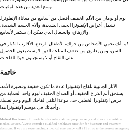
يمنع العديد من هذه الوفيات.
يوم أو يومان من الألم الخفيف أفضل من أسابيع من معاناة الإنفلونزا.
تشمل أعراض الإنفلونزا الحمى الشديدة، وآلام الجسم الشديدة،
والإرهاق، والسعال الذي يمكن أن يستمر لأسابيع.
كما أنك تحمي الأشخاص من حولك، الأطفال الرضع، الأقارب الكبار في
السن، ومن يعانون من ضعف المناعة الذين لا يستطيعون الحصول
على اللقاح أو لا يستجيبون جيدًا للقاحات.
خاتمة
الآثار الجانبية للقاح الإنفلونزا عادة ما تكون خفيفة وقصيرة الأمد.
يستحق ألم الذراع الخفيف أو الصداع الخفيف ليوم واحد الحماية من
مرض الإنفلونزا الخطير. حدد موعدًا لتلقي لقاحك اليوم وحمِ نفسك
وأحبائك في موسم الإنفلونزا هذا.
Medical Disclaimer:
This article is for informational purposes only and does not constitute
medical advice. Always consult a qualified healthcare provider for diagnosis and treatment
decisions. If you are experiencing a medical emergency, call 911 or go to the nearest emergency