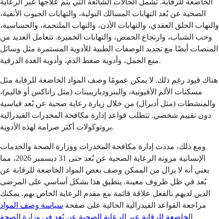
الخاضعة للرقابة. تشمل الحالات الشائعة التي يتم علاجها عبر الرعاية
الصحية عن بُعد التهابات المسالك البولية، والتهابات الجيوب الأنفية،
والتهاب الحلق العقدي، والتهابات الأذن، والتهاب الملتحمة، والحساسية،
وحب الشباب، وارتجاع الحمض، والتهابات الخميرة. تتعامل العديد من
المنصات أيضًا مع تجديد الوصفات الطبية للأدوية المستمرة مثل وسائل
منع الحمل، وأدوية ضغط الدم، وأدوية الغدة الدرقية.
هناك قيود رغم ذلك. لا يمكن عمومًا وصف المواد الخاضعة للرقابة مثل
مسكنات الألم الأفيونية، والبنزوديازيبينات (مثل زاناكس أو فاليم)،
والمنشطات (مثل أديرال) من خلال زيارة رعاية صحية عن بُعد قياسية
دون تقييم شخصي. تتطلب قواعد إدارة مكافحة المخدرات الفيدرالية
بروتوكولات أكثر صرامة لهذه الأدوية.
ومع ذلك، مددت إدارة مكافحة المخدرات ووزارة الصحة والخدمات
الإنسانية مرونة الرعاية الصحية عن بُعد حتى 31 ديسمبر 2026، مما
يعني أنه لا يزال من الممكن وصف بعض المواد الخاضعة للرقابة عن
بُعد في ظل ظروف معينة. ينطبق هذا بشكل أساسي على المرضى
الذين لديهم بالفعل علاقة قائمة مع مقدم الرعاية الخاص بهم. يمكنك
مراجعة القواعد الفيدرالية الحالية على صفحة
سياسة وصف المواد
الخاضعة للرقابة عبر الرعاية الصحية عن بُعد في وزارة الصحة