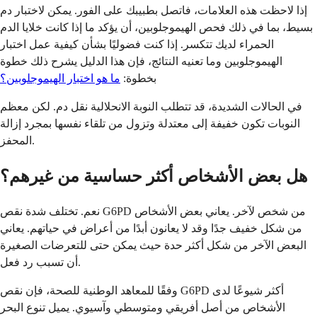
إذا لاحظت هذه العلامات، فاتصل بطبيبك على الفور. يمكن لاختبار دم
بسيط، بما في ذلك فحص الهيموجلوبين، أن يؤكد ما إذا كانت خلايا الدم
الحمراء لديك تتكسر. إذا كنت فضوليًا بشأن كيفية عمل اختبار
الهيموجلوبين وما تعنيه النتائج، فإن هذا الدليل يشرح ذلك خطوة
بخطوة:
ما هو اختبار الهيموجلوبين؟
في الحالات الشديدة، قد تتطلب النوبة الانحلالية نقل دم. لكن معظم
النوبات تكون خفيفة إلى معتدلة وتزول من تلقاء نفسها بمجرد إزالة
المحفز.
هل بعض الأشخاص أكثر حساسية من غيرهم؟
نعم. تختلف شدة نقص G6PD من شخص لآخر. يعاني بعض الأشخاص
من شكل خفيف جدًا وقد لا يعانون أبدًا من أعراض في حياتهم. يعاني
البعض الآخر من شكل أكثر حدة حيث يمكن حتى للتعرضات الصغيرة
أن تسبب رد فعل.
وفقًا للمعاهد الوطنية للصحة، فإن نقص G6PD أكثر شيوعًا لدى
الأشخاص من أصل أفريقي ومتوسطي وآسيوي. يميل تنوع البحر