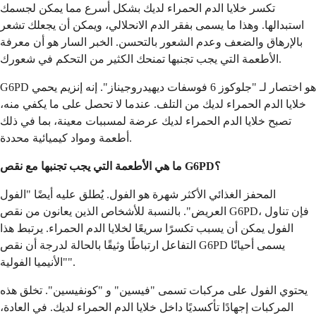
تكسر خلايا الدم الحمراء لديك بشكل أسرع مما يمكن لجسمك
استبدالها. وهذا ما يسمى بفقر الدم الانحلالي، ويمكن أن يجعلك تشعر
بالإرهاق والضعف وعدم الشعور بالتحسن. الخبر السار هو أن معرفة
الأطعمة التي يجب تجنبها تمنحك الكثير من التحكم في شعورك.
G6PD هو اختصار لـ "جلوكوز 6 فوسفات ديهيدروجيناز". إنه إنزيم يحمي
خلايا الدم الحمراء لديك من التلف. عندما لا تحصل على ما يكفي منه،
تصبح خلايا الدم الحمراء لديك عرضة لمسببات معينة، بما في ذلك
أطعمة ومواد كيميائية محددة.
ما هي الأطعمة التي يجب تجنبها مع نقص G6PD؟
المحفز الغذائي الأكثر شهرة هو الفول. يُطلق عليه أيضًا "الفول
العريض". بالنسبة للأشخاص الذين يعانون من نقص G6PD، فإن تناول
الفول يمكن أن يسبب تكسرًا سريعًا لخلايا الدم الحمراء. يرتبط هذا
التفاعل ارتباطًا وثيقًا بالحالة لدرجة أن نقص G6PD يسمى أحيانًا
"الأنيميا الفولية".
يحتوي الفول على مركبات تسمى "فيسين" و "كونفيسين". تخلق هذه
المركبات إجهادًا تأكسديًا داخل خلايا الدم الحمراء لديك. في العادة،