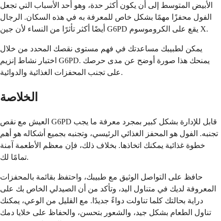
الأبيض المتوسط إلى أن يكون أكثر حدة، وهو أحد الأسباب التي تجعل
الفول محفزًا مهمًا بشكل خاص للمعرفة به في هذه السكان. الرجال
أيضًا أكثر تأثرًا من النساء لأن جين G6PD يقع على الكروموسوم X.
يمكن لطبيبك مساعدتك في فهم مستوى نقصك المحدد من خلال
اختبار نشاط إنزيم G6PD. يمنحك هذا صورة أوضح عن مدى حرصك
على تجنب المحفزات الغذائية والدوائية.
الخلاصة
العيش مع نقص G6PD قابل للإدارة بشكل كبير بمجرد معرفة ما يجب
تجنبه. الفول هو المحفز الغذائي الرئيسي، وتجنبه بجميع أشكاله هو أهم
خطوة غذائية يمكنك اتخاذها. بخلاف ذلك، فإن معظم الأطعمة آمنة
تمامًا لك.
حافظ على التواصل الوثيق مع طبيبك، واحتفظ بقائمة بالمحفزات
المعروفة لديك في متناول اليد، وتأكد من أن الصيدلي الخاص بك على
دراية بحالتك كلما تناولت دواءً جديدًا. مع القليل من الوعي، يمكنك
تناول الطعام بشكل جيد، والشعور بتحسن، والحفاظ على خلايا دمك