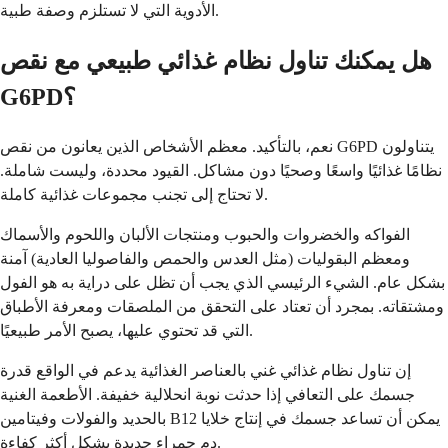
الأدوية التي لا تستلزم وصفة طبية.
هل يمكنك تناول نظام غذائي طبيعي مع نقص
G6PD؟
نعم، بالتأكيد. معظم الأشخاص الذين يعانون من نقص G6PD يتناولون
نظامًا غذائيًا واسعًا وصحيًا دون مشاكل. القيود محددة، وليست شاملة.
لا تحتاج إلى تجنب مجموعات غذائية كاملة.
الفواكه والخضروات والحبوب ومنتجات الألبان واللحوم والأسماك
ومعظم البقوليات (مثل العدس والحمص والفاصوليا العادية) آمنة
بشكل عام. الشيء الرئيسي الذي يجب أن تظل على دراية به هو الفول
ومشتقاته. بمجرد أن تعتاد على التحقق من الملصقات ومعرفة الأطباق
التي قد تحتوي عليها، يصبح الأمر طبيعيًا.
إن تناول نظام غذائي غني بالعناصر الغذائية يدعم في الواقع قدرة
جسمك على التعافي إذا حدثت نوبة انحلالية خفيفة. الأطعمة الغنية
بالحديد والفولات وفيتامين B12 يمكن أن تساعد جسمك في إنتاج خلايا
دم حمراء جديدة بشكل أكثر كفاءة.