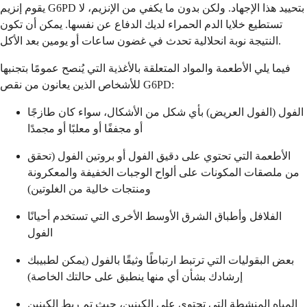
يقوم إنزيم G6PD بتحييد هذا الإجهاد. ولكن بدون ما يكفي من الإنزيم، لا
تستطيع خلايا الدم الحمراء لديك الدفاع عن نفسها. يمكن أن تكون
النتيجة نوبة انحلالية تحدث في غضون ساعات أو يومين بعد الأكل.
فيما يلي الأطعمة والمواد المتعلقة بالأغذية التي يُنصح عمومًا بتجنبها
للأشخاص الذين يعانون من نقص G6PD:
الفول (الفول العريض) بأي شكل من الأشكال، سواء كان طازجًا
أو مجففًا أو معلبًا أو مجمدًا
الأطعمة التي تحتوي على دقيق الفول أو بروتين الفول (تحقق
من ملصقات المكونات على ألواح الوجبات الخفيفة والمعكرونة
ومنتجات خالية من الغلوتين)
الفلافل وأطباق الشرق الأوسط الأخرى التي تستخدم أحيانًا
الفول
بعض البقوليات التي ترتبط ارتباطًا وثيقًا بالفول (يمكن لطبيبك
إرشادك بشأن أي منها ينطبق على حالتك الخاصة)
المياه المنشطة التي تحتوي على الكينين، حيث تم ربط الكينين