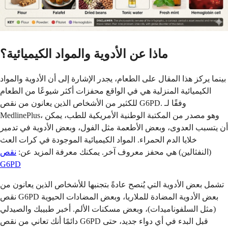
ماذا عن الأدوية والمواد الكيميائية؟
بينما يركز هذا المقال على الطعام، يجدر الإشارة إلى أن الأدوية والمواد
الكيميائية المنزلية هي في الواقع محفزات أكثر شيوعًا من الطعام
للكثير من الأشخاص الذين يعانون من نقص G6PD. وفقًا لـ
MedlinePlus، وهو مصدر من المكتبة الوطنية الأمريكية للطب، يمكن
أن يتسبب العدوى، وبعض الأطعمة مثل الفول، وبعض الأدوية في تدمير
خلايا الدم الحمراء. المواد الكيميائية الموجودة في كرات العث
(النفثالين) هي محفز معروف آخر. يمكنك معرفة المزيد عن:
نقص
G6PD
تشمل بعض الأدوية التي يُنصح عادةً بتجنبها للأشخاص الذين يعانون من
نقص G6PD بعض الأدوية المضادة للملاريا، وبعض المضادات الحيوية
(مثل السلفوناميدات)، وبعض مسكنات الألم. أخبر طبيبك والصيدلي
دائمًا أنك تعاني من نقص G6PD قبل البدء في أي دواء جديد، حتى