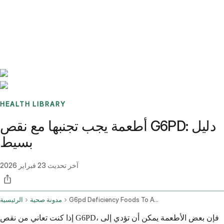
Benchmarks
Stories
FAQ
Sign up / Log in
HEALTH LIBRARY
أطعمة يجب تجنبها مع نقص G6PD: دليل
بسيط
آخر تحديث
23 فبراير 2026
G6pd Deficiency Foods To Avoid
مدونة صحية
الرئيسية
إذا كنت تعاني من نقص G6PD، فإن بعض الأطعمة يمكن أن تؤدي إلى