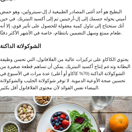
البطيخ هو أحد أغنى المصادر الطبيعية لـ إل-سيترولين، وهو حمض
أميني يحوله جسمك إلى إل-أرجينين ثم إلى أكسيد النيتريك. في حين
أنك ستحتاج إلى تناول كمية معقولة للحصول على تأثير قوي، إلا أنه
طعام ممتع وسهل التضمين بانتظام، خاصة في الأشهر الأكثر دفئًا.
الشوكولاتة الداكنة
يحتوي الكاكاو على تركيزات عالية من الفلافانول، التي تحسن وظيفة
البطانة وتدعم إنتاج أكسيد النيتريك. يمكن أن تساهم قطعة صغيرة من
الشوكولاتة الداكنة (70% كاكاو أو أعلى) عدة مرات في الأسبوع في
تحسين صحة الأوعية الدموية. لا توفر شوكولاتة الحليب والشوكولاتة
البيضاء نفس الفوائد لأن محتوى الفلافانول أقل بكثير.