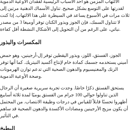
الالتهاب المزمن هو أحد الأسباب الرئيسية لفقدان الأوعية الدموية
لقدرتها على التوسع بشكل صحيح. تناول الأسماك الدهنية مرتين إلى
ثلاث مرات في الأسبوع يساعد في السيطرة على هذا الالتهاب. إذا كنت
لا تتناول السمك، فإن الجوز وبذور الكتان توفر أوميغا 3 من مصدر
نباتي، على الرغم من أن التحويل إلى الأشكال النشطة أقل كفاءة.
المكسرات والبذور
الجوز، الفستق، اللوز، وبذور اليقطين توفر إل-أرجينين، وهو حمض
أميني يستخدمه جسمك كمادة خام لإنتاج أكسيد النيتريك. كما أنها توفر
الزنك والمغنيسيوم والدهون الصحية التي تدعم توازن الهرمونات
وصحة الأوعية الدموية.
يستحق الفستق ذكرًا خاصًا. وجدت تجربة سريرية صغيرة أن الرجال
الذين تناولوا حوالي 100 جرام من الفستق يوميًا لمدة ثلاثة أسابيع
أظهروا تحسنًا قابلاً للقياس في درجات وظيفة الانتصاب. من المحتمل
أن يكون مزيج الأرجينين ومضادات الأكسدة والدهون الصحية قد ساهم
في التأثير.
البطيخ