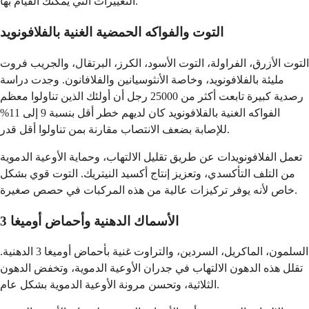
التغييرات التي يمكنك القيام بها.
التوت والفواكه الحمضية الغنية بالفلافونويد
التوت الأزرق، الفراولة، التوت الأسود، الكرز، البرتقال، والجريب فروت
مليئة بالفلافونويد، وخاصة الأنثوسيانين والفلافانون. وجدت دراسة
رصدية كبيرة تابعت أكثر من 25000 رجل أن أولئك الذين تناولوا معظم
الفواكه الغنية بالفلافونويد كان لديهم خطر أقل بنسبة 9 إلى 11%
للإصابة بضعف الانتصاب مقارنة بمن تناولوا أقل قدر.
تعمل الفلافونويدات عن طريق تقليل الالتهاب، وحماية الأوعية الدموية
من التلف التأكسدي، وتعزيز إنتاج أكسيد النيتريك. التوت قوي بشكل
خاص لأنه يوفر تركيزات عالية من هذه المركبات في حصص صغيرة.
الأسماك الدهنية وأحماض أوميغا 3
السلمون، الماكريل، السردين، والتراوت غنية بأحماض أوميغا 3 الدهنية.
تقلل هذه الدهون الالتهاب في جدران الأوعية الدموية، وتخفض الدهون
الثلاثية، وتحسن مرونة الأوعية الدموية بشكل عام.