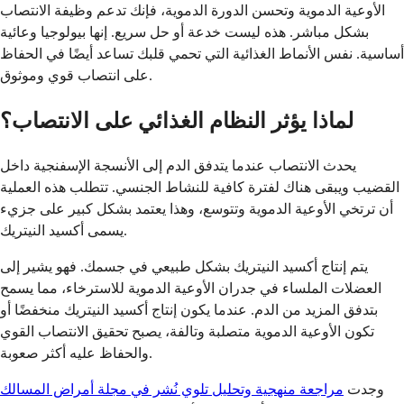
الأوعية الدموية وتحسن الدورة الدموية، فإنك تدعم وظيفة الانتصاب
بشكل مباشر. هذه ليست خدعة أو حل سريع. إنها بيولوجيا وعائية
أساسية. نفس الأنماط الغذائية التي تحمي قلبك تساعد أيضًا في الحفاظ
على انتصاب قوي وموثوق.
لماذا يؤثر النظام الغذائي على الانتصاب؟
يحدث الانتصاب عندما يتدفق الدم إلى الأنسجة الإسفنجية داخل
القضيب ويبقى هناك لفترة كافية للنشاط الجنسي. تتطلب هذه العملية
أن ترتخي الأوعية الدموية وتتوسع، وهذا يعتمد بشكل كبير على جزيء
يسمى أكسيد النيتريك.
يتم إنتاج أكسيد النيتريك بشكل طبيعي في جسمك. فهو يشير إلى
العضلات الملساء في جدران الأوعية الدموية للاسترخاء، مما يسمح
بتدفق المزيد من الدم. عندما يكون إنتاج أكسيد النيتريك منخفضًا أو
تكون الأوعية الدموية متصلبة وتالفة، يصبح تحقيق الانتصاب القوي
والحفاظ عليه أكثر صعوبة.
وجدت
مراجعة منهجية وتحليل تلوي نُشر في مجلة أمراض المسالك