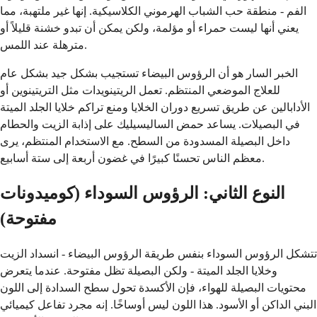
الفم - منطقة حب الشباب الهرموني الكلاسيكية. إنها غير ملتهبة، مما
يعني أنها ليست حمراء أو مؤلمة، ولكن يمكن أن تبدو خشنة قليلاً أو
مترهلة عند اللمس.
الخبر السار هو أن الرؤوس البيضاء تستجيب بشكل جيد بشكل عام
للعلاج الموضعي المنتظم. تعمل الريتينويدات مثل التريتينوين أو
الأدابالين عن طريق تسريع دوران الخلايا ومنع تراكم خلايا الجلد الميتة
في البصيلات. يساعد حمض الساليسيليك على إذابة الزيت والحطام
داخل البصيلة المسدودة من السطح. مع الاستخدام المنتظم، يرى
معظم الناس تحسنًا كبيرًا في غضون أربعة إلى ستة أسابيع.
النوع الثاني: الرؤوس السوداء (كوميدونات
مفتوحة)
تتشكل الرؤوس السوداء بنفس طريقة الرؤوس البيضاء - انسداد الزيت
وخلايا الجلد الميتة - ولكن البصيلة تظل مفتوحة. عندما يتعرض
محتويات البصيلة للهواء، فإن الأكسدة تحول سطح السدادة إلى اللون
البني الداكن أو الأسود. هذا اللون ليس أوساخًا. إنه مجرد تفاعل كيميائي