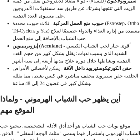
سبيرونولاكتون
(للنساء) - دواء مضاد للأندروجين يقلل من كمية
الزيت التي تنتجها بشرتك عن طريق سد مستقبلات الأندروجين
على مستوى الغدد الدهنية.
حبوب منع الحمل المركبة
- ثلاث حبوب محددة (Estrostep، Ortho
Tri-Cyclen، و Yaz) معتمدة من إدارة الغذاء والدواء خصيصًا لعلاج
حب الشباب بالإضافة إلى منع الحمل.
- أقوى خيار لحب الشباب الكيسي
إيزوتريتينوين (Accutane)
الشديد الذي يسبب ندبات؛ يقلل بشكل كبير من حجم الغدد
الدهنية ونشاطها خلال دورة علاج مدتها أربعة إلى ستة أشهر.
حقن الكورتيكوستيرويد داخل الآفة
- يمكن لأخصائي الأمراض
الجلدية حقن ستيرويد مخفف مباشرة في كيس نشط، مما يقلله
بشكل كبير في غضون 24 إلى 48 ساعة.
أين يظهر حب الشباب الهرموني - ولماذا
الموقع مهم
موقع نوبات حب الشباب هو أحد أدق الأدلة التشخيصية. يتجمع حب
الشباب الهرموني باستمرار فيما يسمى "مثلث الوجه السفلي" - الذقن،