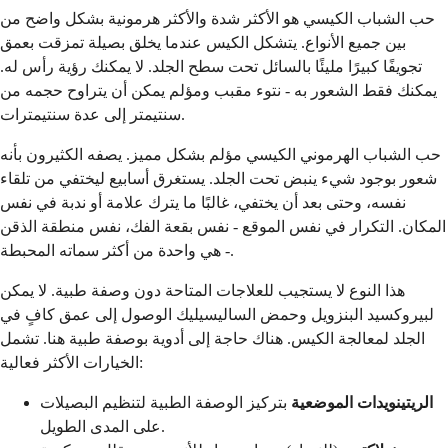
حب الشباب الكيسي هو الأكثر شدة والأكثر هرمونية بشكل واضح من
بين جميع الأنواع. يتشكل الكيس عندما يخلق بصيلة تمزقت بعمق
تجويفًا كبيرًا مليئًا بالسائل تحت سطح الجلد. لا يمكنك رؤية رأس له.
يمكنك فقط الشعور به - نتوء مقبب ومؤلم يمكن أن يتراوح حجمه من
سنتيمتر إلى عدة سنتيمترات.
حب الشباب الهرموني الكيسي مؤلم بشكل مميز. يصفه الكثيرون بأنه
شعور بوجود شيء ينبض تحت الجلد. يستغرق أسابيع ليختفي من تلقاء
نفسه، وحتى بعد أن يختفي، غالبًا ما يترك علامة أو ندبة في نفس
المكان. التكرار في نفس الموقع - نفس بقعة الفك، نفس منطقة الذقن
- هي واحدة من أكثر سماته المحبطة.
هذا النوع لا يستجيب للعلاجات المتاحة دون وصفة طبية. لا يمكن
لبيروكسيد البنزويل وحمض الساليسيليك الوصول إلى عمق كافٍ في
الجلد لمعالجة الكيس. هناك حاجة إلى أدوية بوصفة طبية هنا. تشمل
الخيارات الأكثر فعالية:
الريتينويدات الموضعية
بتركيز الوصفة الطبية لتنظيم البصيلات
على المدى الطويل.