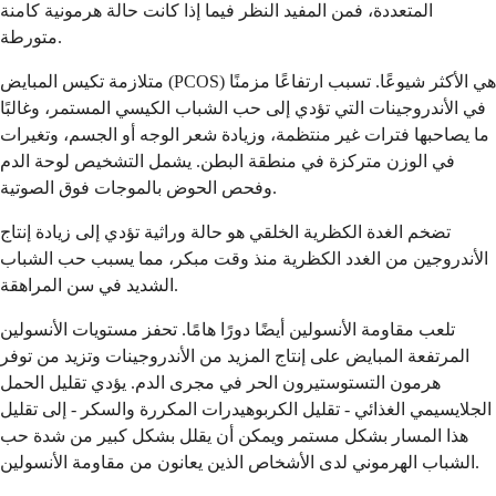
المتعددة، فمن المفيد النظر فيما إذا كانت حالة هرمونية كامنة
متورطة.
متلازمة تكيس المبايض (PCOS) هي الأكثر شيوعًا. تسبب ارتفاعًا مزمنًا
في الأندروجينات التي تؤدي إلى حب الشباب الكيسي المستمر، وغالبًا
ما يصاحبها فترات غير منتظمة، وزيادة شعر الوجه أو الجسم، وتغيرات
في الوزن متركزة في منطقة البطن. يشمل التشخيص لوحة الدم
وفحص الحوض بالموجات فوق الصوتية.
تضخم الغدة الكظرية الخلقي هو حالة وراثية تؤدي إلى زيادة إنتاج
الأندروجين من الغدد الكظرية منذ وقت مبكر، مما يسبب حب الشباب
الشديد في سن المراهقة.
تلعب مقاومة الأنسولين أيضًا دورًا هامًا. تحفز مستويات الأنسولين
المرتفعة المبايض على إنتاج المزيد من الأندروجينات وتزيد من توفر
هرمون التستوستيرون الحر في مجرى الدم. يؤدي تقليل الحمل
الجلايسيمي الغذائي - تقليل الكربوهيدرات المكررة والسكر - إلى تقليل
هذا المسار بشكل مستمر ويمكن أن يقلل بشكل كبير من شدة حب
الشباب الهرموني لدى الأشخاص الذين يعانون من مقاومة الأنسولين.