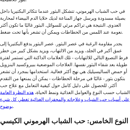
في حب الشباب الهرموني، تتشكل البثور عندما تتكاثر البكتيريا داخل
بصيلة مسدودة ويرسل جهاز المناعة لديك خلايا الدم البيضاء لمحاربة
العدوى. النتيجة هي تراكم مرئي للسوائل. البثور غالبًا ما تكون أكثر
نعومة عند اللمس من الحطاطات ويمكن أن تشعر بأنها تحت ضغط.
يجدر مقاومة الرغبة في عصر البثور. عصر البثور يدفع البكتيريا إلى
عمق أكبر في الجلد، ويزيد من الالتهاب، ويزيد بشكل كبير من خطر
فرط التصبغ التالي للالتهابات - تلك العلامات الداكنة التي تستمر لفترة
طويلة بعد شفاء البثور نفسها. العلاجات الموضعية ببيروكسيد البنزويل
أو حمض الساليسيليك هي نهج أكثر فعالية. استخدامها بمجرد أن تشعر
بتكون بثور - غالبًا في مرحلة الحطاطات - يمكن أن يمنعها من التقدم
أكثر. للحصول على دليل كامل حول كيفية التعامل مع علاج حب
الشباب حسب النوع والعوامل الغذائية ونمط الحياة،
هذه النظرة العامة
على أسباب حب الشباب وعلاجاته والمحفزات الغذائية تغطي كل شيء
.
بوضوح
النوع الخامس: حب الشباب الهرموني الكيسي