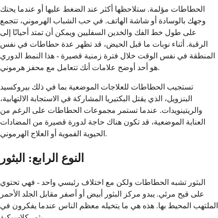
الحطاطات مؤلمة. ستلاحظها أكثر عند الضغط عليها أو عندما يحتك
وجهك بالوسادة أو شاشة الهاتف. في حب الشباب الهرموني، تتجمع
على طول خط الفك والخدين السفليين ويمكن أن تمتد أحيانًا إلى
الرقبة. أثناء نوبات ما قبل الحيض، قد تظهر عدة حطاطات في نفس
المنطقة في نفس الوقت خلال فترة زمنية قصيرة - هذا النمط الدوري
هو أحد أوضح علامات أنك تتعامل مع محفز هرموني.
تستجيب الحطاطات للعلاجات الموضعية بما في ذلك بيروكسيد
البنزويل، الذي يقتل البكتيريا المشاركة في الاستجابة الالتهابية،
والريتينويدات. عندما تستمر مجموعات الحطاطات على الرغم من
العناية الموضعية، قد تكون هناك حاجة لدورة قصيرة من المضادات
الحيوية الفموية أو العلاج الهرموني.
النوع الرابع: البثور
البثور تشبه الحطاطات ولكن مع اختلاف رئيسي واحد - فهي تحتوي
على قيح مرئي. يبدو مركز البثور أبيض أو أصفر مقابل الجلد الأحمر
الملتهب المحيط بها. هذه هي ما يتخيله معظم الناس عندما يفكرون في
بثور كلاسيكية.