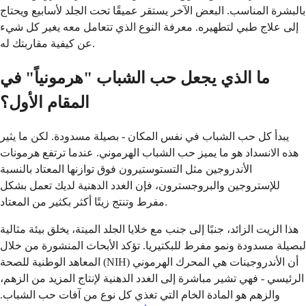
بالبشرة المناسب. البعض الآخر يستقر عميقًا تحت الجلد لأسابيع ويحتاج
إلى علاج طبي لتطهيره. معرفة النوع الذي تتعامل معه يغير كل شيء
عن كيفية مقاربتك له.
ما الذي يجعل حب الشباب "هرمونياً" في
المقام الأول؟
يبدأ كل حب الشباب في نفس المكان - بصيلة مسدودة. لكن ما يثير
هذه الانسداد هو ما يميز حب الشباب الهرموني. عندما ترتفع هرمونات
الأندروجين مثل التستوستيرون فوق توازنها المعتاد بالنسبة
للإستروجين والبروجسترون، فإن الغدد الدهنية لديك تعمل بشكل
مفرط وتنتج زيتًا أكثر بكثير من المعتاد.
هذا الزيت الزائد، جنبًا إلى جنب مع خلايا الجلد الميتة، يخلق بيئة مثالية
لبصيلة مسدودة ونمو مفرط للبكتيريا. تؤكد الأبحاث المنشورة من خلال
المعاهد الوطنية للصحة (NIH) أن الأندروجينات هي المحرك الهرموني
الرئيسي - فهي تشير مباشرة إلى الغدد الدهنية لإنتاج المزيد من الزهم،
والزهم هو المادة الخام التي تغذي كل نوع من آفات حب الشباب.