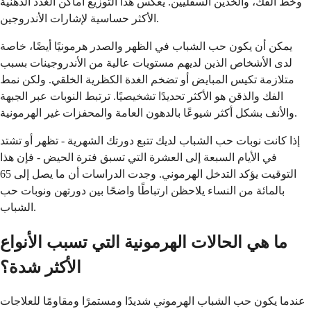
وخط الفك، والخدين السفليين. يعكس هذا التوزيع أماكن الغدد الدهنية
الأكثر حساسية لإشارات الأندروجين.
يمكن أن يكون حب الشباب في الظهر والصدر هرمونيًا أيضًا، خاصة
لدى الأشخاص الذين لديهم مستويات عالية من الأندروجينات بسبب
متلازمة تكيس المبايض أو تضخم الغدة الكظرية الخلقي. ولكن نمط
الفك والذقن هو الأكثر تحديدًا تشخيصيًا. ترتبط النوبات عبر الجبهة
والأنف بشكل أكثر شيوعًا بالدهون العامة والمحفزات غير الهرمونية.
إذا كانت نوبات حب الشباب لديك تتبع دورتك الشهرية - تظهر أو تشتد
في الأيام السبعة إلى العشرة التي تسبق فترة الحيض - فإن هذا
التوقيت يؤكد التدخل الهرموني. وجدت الدراسات أن ما يصل إلى 65
بالمائة من النساء يلاحظن ارتباطًا واضحًا بين دورتهن ونوبات حب
الشباب.
ما هي الحالات الهرمونية التي تسبب الأنواع
الأكثر شدة؟
عندما يكون حب الشباب الهرموني شديدًا ومستمرًا ومقاومًا للعلاجات