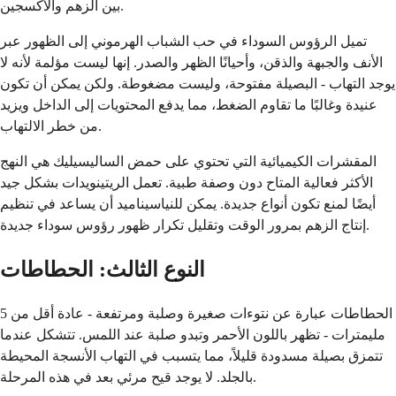
بين الزهم والأكسجين.
تميل الرؤوس السوداء في حب الشباب الهرموني إلى الظهور عبر
الأنف والجبهة والذقن، وأحيانًا الظهر والصدر. إنها ليست مؤلمة لأنه لا
يوجد التهاب - البصيلة مفتوحة، وليست مضغوطة. ولكن يمكن أن تكون
عنيدة وغالبًا ما تقاوم الضغط، مما يدفع المحتويات إلى الداخل ويزيد
من خطر الالتهاب.
المقشرات الكيميائية التي تحتوي على حمض الساليسيليك هي النهج
الأكثر فعالية المتاح دون وصفة طبية. تعمل الريتينويدات بشكل جيد
أيضًا لمنع تكون أنواع جديدة. يمكن للنياسيناميد أن يساعد في تنظيم
إنتاج الزهم بمرور الوقت وتقليل تكرار ظهور رؤوس سوداء جديدة.
النوع الثالث: الحطاطات
الحطاطات عبارة عن نتوءات صغيرة وصلبة ومرتفعة - عادة أقل من 5
مليمترات - تظهر باللون الأحمر وتبدو صلبة عند اللمس. تتشكل عندما
تتمزق بصيلة مسدودة قليلاً، مما يتسبب في التهاب الأنسجة المحيطة
بالجلد. لا يوجد قيح مرئي بعد في هذه المرحلة.