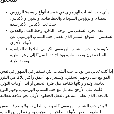
يأتي حب الشباب الهرموني في خمسة أنواع رئيسية: الرؤوس
البيضاء، والرؤوس السوداء، والحطاطات، والبثور، والأكياس،
حيث تعد الأكياس الأكثر شدة.
يعد الجزء السفلي من الوجه - الذقن، وخط الفك، والخدين
السفليين - الموقع المميز الذي يفصل حب الشباب الهرموني عن
الأنواع الأخرى.
لا يستجيب حب الشباب الهرموني الكيسي للعلاجات القياسية
المتاحة دون وصفة طبية ويحتاج دائمًا تقريبًا إلى رعاية طبية
بوصفة طبية.
إذا كنت تعاني من نوبات حب الشباب التي تستمر في الظهور في نفس
المواقع على وجهك السفلي، وتشعر بأنها أعمق وأكثر إيلامًا من البثور
العادية، وتبدو وكأنها تتفاقم قبل فترة الحيض أو أثناء أوقات التوتر،
فأنت على الأرجح تتعامل مع حب الشباب الهرموني. وفهم النوع
المحدد الذي تعاني منه هو بالفعل الخطوة الأولى نحو علاجه بفعالية.
لا يبدو حب الشباب الهرموني كله بنفس الطريقة ولا يتصرف بنفس
الطريقة. بعض الأنواع سطحية وتستجيب بسرعة لروتين العناية