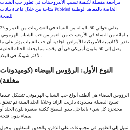
مراجعة مفصلة لكيفية تسبب الأندروجينات في تطور حب الشباب
متاحة من خلال قاعدة بيانات PubMed الخاصة بالمعاهد الوطنية
للصحة
يعاني حوالي 50 بالمائة من النساء في العشرينات من العمر و 25
بالمائة من النساء في الأربعينات من العمر من حب الشباب الهرموني.
تقدر الأكاديمية الأمريكية للأمراض الجلدية أن حب الشباب يؤثر على ما
يصل إلى 50 مليون أمريكي في أي وقت، مما يجعله الحالة الجلدية
الأكثر شيوعًا في البلاد.
النوع الأول: الرؤوس البيضاء (كوميدونات
مغلقة)
الرؤوس البيضاء هي ألطف أنواع حب الشباب الهرموني. تتشكل عندما
تصبح البصيلة مسدودة بالزيت الزائد وخلايا الجلد الميتة ثم تنغلق،
محتجزة كل شيء بالداخل. يبدو السطح ككتلة صغيرة بلون الجلد أو
بيضاء بدون فتحة.
تميل إلى الظهور في مجموعات على الذقن، والخدين السفليين، وحول