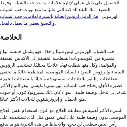
للحصول على دليل عملي لإدارة علامات ما بعد حب الشباب وفرط
التصبغ - تلك البقع الداكنة التي غالبًا ما تتبع نوبات حب الشباب
الهرموني -
هذا الدليل لروتين العناية بالبشرة لعلامات حب الشباب
.
والتصبغ يغطي ما يعمل بالفعل
الخلاصة
حب الشباب الهرموني ليس شيئًا واحدًا - فهو يشمل خمسة أنواع
متميزة من الكوميدونات السطحية الخفيفة إلى الأكياس العميقة
والمؤلمة، وكل منها يتطلب نهجًا علاجيًا مختلفًا. تستجيب الرؤوس
البيضاء والرؤوس السوداء للعناية الموضعية المنتظمة. غالبًا ما تختفي
الحطاطات والبثور بالعلاجات المستهدفة وأحيانًا بالمضادات الحيوية
قصيرة الأجل. يحتاج حب الشباب الهرموني الكيسي، وهو النوع الأكثر
شدة، إلى تدخل بوصفة طبية - سواء كان ذلك سبيرونولاكتون، أو حبوب
منع الحمل، أو إيزوتريتينوين للحالات الأكثر عنادًا.
الشيء الأكثر أهمية هو مطابقة العلاج مع النوع. استخدام نفس العلاج
الموضعي بدون وصفة طبية على كيس عميق مثل الذي تستخدمه على
رأس أبيض سطحي لن ينجح، والإحباط من هذه التجربة هو ما يدفع