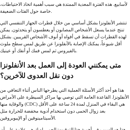
لأسابيع. هذه الفترة المعدية الممتدة هي سبب أهمية اتخاذ الاحتياطات،
خاصة حول الفئات الضعيفة.
تنتشر الأنفلونزا بشكل أساسي من خلال قطرات الجهاز التنفسي التي
تنتج عندما يسعل الأشخاص المصابون أو يعطسون أو يتحدثون. يمكن
لهذه القطرات أن تسقط في أفواه أو أنوف الأشخاص القريبين. بشكل
أقل شيوعاً، يمكنك الإصابة بالأنفلونزا عن طريق لمس سطح ملوث
بالفيروس ثم لمس فمك أو أنفك أو عينيك.
متى يمكنني العودة إلى العمل بعد الأنفلونزا
دون نقل العدوى للآخرين؟
هذا هو أحد أكثر الأسئلة العملية التي يطرحها الناس أثناء التعافي من
الأنفلونزا. القاعدة العامة التي توصي بها مراكز السيطرة على الأمراض
والوقاية منها (CDC) هي البقاء في المنزل لمدة 24 ساعة على الأقل
بعد زوال الحمى دون استخدام أدوية مخفضة للحرارة مثل
الأسيتامينوفين أو الإيبوبروفين.
هذا هو السبب في أهمية هذا التوقيت: الحمى لديك هي علامة على أن