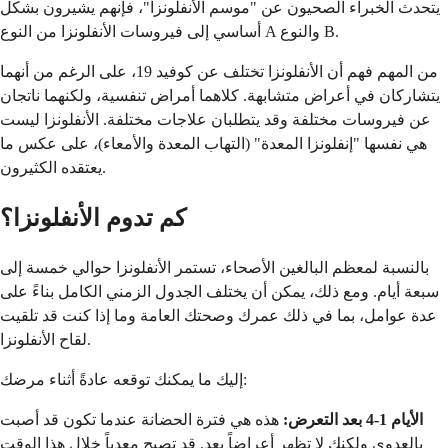
يتحدث الخبراء الصحيون عن "موسم الأنفلونزا"، فإنهم يشيرون بشكل
أساسي إلى فيروسات الأنفلونزا من النوع A والنوع B.
من المهم فهم أن الأنفلونزا تختلف عن كوفيد 19، على الرغم من أنهما
يتشاركان في أعراض متشابهة. كلاهما أمراض تنفسية، ولكنهما ناتجان
عن فيروسات مختلفة وقد يتطلبان علاجات مختلفة. الأنفلونزا ليست
هي نفسها "إنفلونزا المعدة" (التهاب المعدة والأمعاء)، على عكس ما
يعتقده الكثيرون.
كم تدوم الأنفلونزا؟
بالنسبة لمعظم البالغين الأصحاء، تستمر الأنفلونزا حوالي خمسة إلى
سبعة أيام. ومع ذلك، يمكن أن يختلف الجدول الزمني الكامل بناءً على
عدة عوامل، بما في ذلك عمرك وصحتك العامة وما إذا كنت قد تلقيت
لقاح الأنفلونزا.
إليك ما يمكنك توقعه عادةً أثناء مرضك:
الأيام 1-4 بعد التعرض:
هذه هي فترة الحضانة عندما تكون قد أصبت
بالعدوى ولكنك لا تظهر أعراضاً بعد. قد تصبح معدياً خلال هذا الوقت