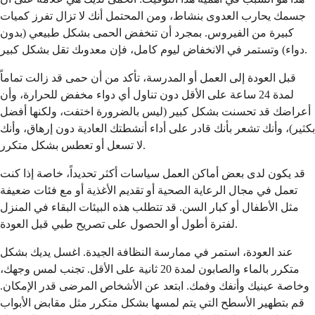
جسمك يحارب العدوى بنشاط، ومن المحتمل أنك لا تزال تفرز كميات
كبيرة من الفيروس. بمجرد أن تنخفض الحمى بشكل طبيعي (بدون
دواء) وتستمر في الانخفاض ليوم كامل، فإن معدوىك تقل بشكل كبير.
قبل العودة إلى العمل أو المدرسة، تأكد من أن حمى قد زالت تماماً
لمدة 24 ساعة على الأقل دون تناول أي دواء مخفض للحرارة، وأن
أعراضك قد تحسنت بشكل كبير (ليس بالضرورة اختفت، ولكنها أفضل
بكثير)، وأنك تشعر بأنك قادر على أداء أنشطتك العادية دون إرهاق، وأنك
لا تسعل أو تعطس بشكل متكرر.
قد يكون لدى بعض أماكن العمل سياسات أكثر تحديداً، خاصة إذا كنت
تعمل في مجال الرعاية الصحية أو تقديم الأغذية أو مع فئات ضعيفة
مثل الأطفال أو كبار السن. قد تتطلب هذه البيئات البقاء في المنزل
لفترة أطول أو الحصول على تصريح طبي قبل العودة.
عند العودة، استمر في ممارسة النظافة الجيدة. اغسل يديك بشكل
متكرر بالماء والصابون لمدة 20 ثانية على الأقل. تجنب لمس وجهك،
وخاصة عينيك وأنفك وفمك. ابتعد عن الأشخاص المرضى قدر الإمكان.
قم بتطهير الأسطح التي يتم لمسها بشكل متكرر مثل مقابض الأبواب