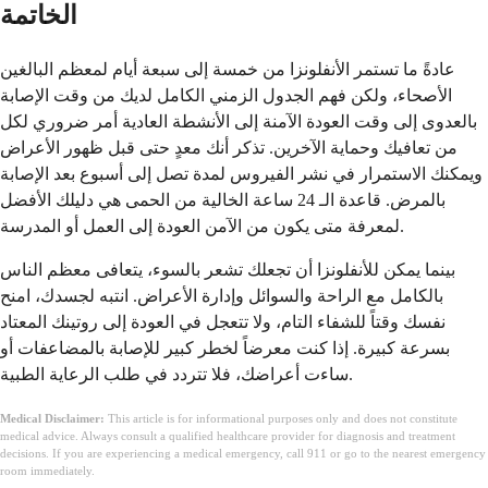
الخاتمة
عادةً ما تستمر الأنفلونزا من خمسة إلى سبعة أيام لمعظم البالغين
الأصحاء، ولكن فهم الجدول الزمني الكامل لديك من وقت الإصابة
بالعدوى إلى وقت العودة الآمنة إلى الأنشطة العادية أمر ضروري لكل
من تعافيك وحماية الآخرين. تذكر أنك معدٍ حتى قبل ظهور الأعراض
ويمكنك الاستمرار في نشر الفيروس لمدة تصل إلى أسبوع بعد الإصابة
بالمرض. قاعدة الـ 24 ساعة الخالية من الحمى هي دليلك الأفضل
لمعرفة متى يكون من الآمن العودة إلى العمل أو المدرسة.
بينما يمكن للأنفلونزا أن تجعلك تشعر بالسوء، يتعافى معظم الناس
بالكامل مع الراحة والسوائل وإدارة الأعراض. انتبه لجسدك، امنح
نفسك وقتاً للشفاء التام، ولا تتعجل في العودة إلى روتينك المعتاد
بسرعة كبيرة. إذا كنت معرضاً لخطر كبير للإصابة بالمضاعفات أو
ساءت أعراضك، فلا تتردد في طلب الرعاية الطبية.
Medical Disclaimer:
This article is for informational purposes only and does not constitute
medical advice. Always consult a qualified healthcare provider for diagnosis and treatment
decisions. If you are experiencing a medical emergency, call 911 or go to the nearest emergency
room immediately.