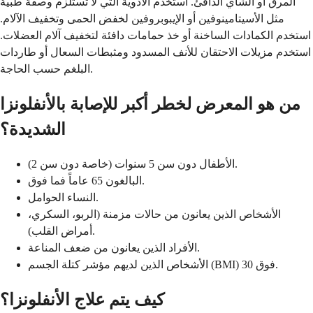
المرق أو الشاي الدافئ. استخدم الأدوية التي لا تستلزم وصفة طبية
مثل الأسيتامينوفين أو الإيبوبروفين لخفض الحمى وتخفيف الآلام.
استخدم الكمادات الساخنة أو خذ حمامات دافئة لتخفيف آلام العضلات.
استخدم مزيلات الاحتقان للأنف المسدود ومثبطات السعال أو طاردات
البلغم حسب الحاجة.
من هو المعرض لخطر أكبر للإصابة بالأنفلونزا
الشديدة؟
الأطفال دون سن 5 سنوات (خاصة دون سن 2).
البالغون 65 عاماً فما فوق.
النساء الحوامل.
الأشخاص الذين يعانون من حالات مزمنة (الربو، السكري،
أمراض القلب).
الأفراد الذين يعانون من ضعف المناعة.
الأشخاص الذين لديهم مؤشر كتلة الجسم (BMI) فوق 30.
كيف يتم علاج الأنفلونزا؟