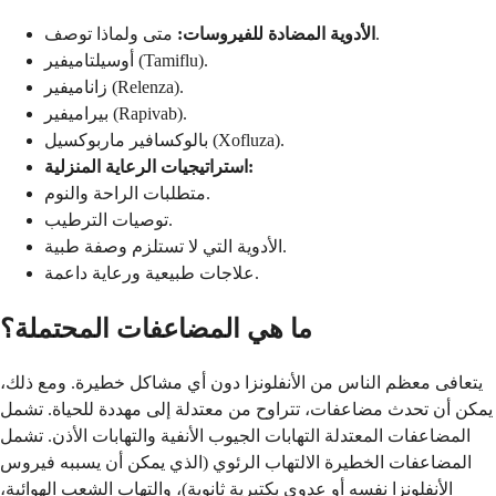
متى ولماذا توصف.
الأدوية المضادة للفيروسات:
أوسيلتاميفير (Tamiflu).
زاناميفير (Relenza).
بيراميفير (Rapivab).
بالوكسافير ماربوكسيل (Xofluza).
استراتيجيات الرعاية المنزلية:
متطلبات الراحة والنوم.
توصيات الترطيب.
الأدوية التي لا تستلزم وصفة طبية.
علاجات طبيعية ورعاية داعمة.
ما هي المضاعفات المحتملة؟
يتعافى معظم الناس من الأنفلونزا دون أي مشاكل خطيرة. ومع ذلك،
يمكن أن تحدث مضاعفات، تتراوح من معتدلة إلى مهددة للحياة. تشمل
المضاعفات المعتدلة التهابات الجيوب الأنفية والتهابات الأذن. تشمل
المضاعفات الخطيرة الالتهاب الرئوي (الذي يمكن أن يسببه فيروس
الأنفلونزا نفسه أو عدوى بكتيرية ثانوية)، والتهاب الشعب الهوائية،