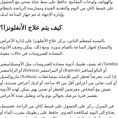
والهواتف ولوحات المفاتيح. حافظ على نمط حياة صحي مع الحصول
على قسط كافٍ من النوم والتغذية الجيدة وممارسة الرياضة بانتظام
وإدارة الإجهاد لدعم جهاز المناعة لديك.
كيف يتم علاج الأنفلونزا؟
بالنسبة لمعظم الناس، يركز علاج الأنفلونزا على إدارة الأعراض
والسماح لجهاز المناعة بالقيام بدوره. ومع ذلك، يمكن وصف الأدوية
المضادة للفيروسات في حالات معينة.
قد يصف طبيبك أدوية مضادة للفيروسات مثل الأوسيلتاميفير (Tamiflu)
أو الزاناميفير (Relenza) أو البيراميفير (Rapivab) أو البالوكسافير
ماربوكسيل (Xofluza) إذا كنت معرضاً لخطر كبير للإصابة بمضاعفات،
أو كنت تعاني من أعراض أقل من 48 ساعة، أو لديك أعراض شديدة، أو
تعيش مع أشخاص معرضين للخطر أو تعتني بهم. يمكن لهذه الأدوية
تقصير فترة مرضك بحوالي يوم واحد وتقليل شدة الأعراض.
في المنزل، ركز على الحصول على قسط كافٍ من الراحة، فجسمك
يحتاج إلى النوم لمكافحة العدوى. حافظ على رطوبتك بشرب الماء أو