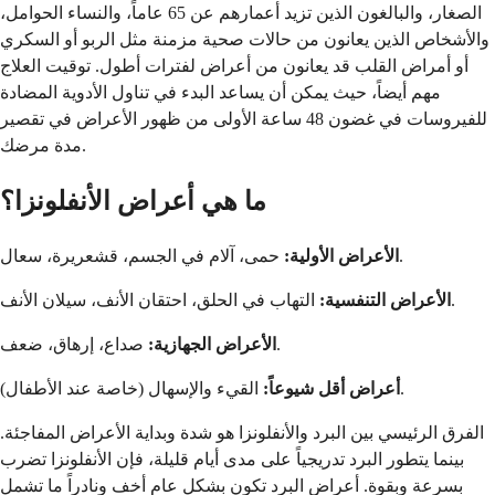
الصغار، والبالغون الذين تزيد أعمارهم عن 65 عاماً، والنساء الحوامل،
والأشخاص الذين يعانون من حالات صحية مزمنة مثل الربو أو السكري
أو أمراض القلب قد يعانون من أعراض لفترات أطول. توقيت العلاج
مهم أيضاً، حيث يمكن أن يساعد البدء في تناول الأدوية المضادة
للفيروسات في غضون 48 ساعة الأولى من ظهور الأعراض في تقصير
مدة مرضك.
ما هي أعراض الأنفلونزا؟
حمى، آلام في الجسم، قشعريرة، سعال.
الأعراض الأولية:
التهاب في الحلق، احتقان الأنف، سيلان الأنف.
الأعراض التنفسية:
صداع، إرهاق، ضعف.
الأعراض الجهازية:
القيء والإسهال (خاصة عند الأطفال).
أعراض أقل شيوعاً:
الفرق الرئيسي بين البرد والأنفلونزا هو شدة وبداية الأعراض المفاجئة.
بينما يتطور البرد تدريجياً على مدى أيام قليلة، فإن الأنفلونزا تضرب
بسرعة وبقوة. أعراض البرد تكون بشكل عام أخف ونادراً ما تشمل