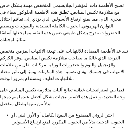
تصبح الأطعمة ذات المؤشر الجلايسيمي المنخفض مهمة بشكل خاص
مع متلازمة تكيس المبايض. تطلق هذه الأطعمة الجلوكوز ببطء في
مجرى الدم، مما يمنع ارتفاع الأنسولين الذي يؤدي إلى تفاقم اختلال
التوازن الهرموني. الحبوب الكاملة التقليدية والبقوليات ومعظم
الخضروات تندرج بشكل طبيعي ضمن هذه الفئة، مما يجعلها أساسًا
مثاليًا لوجباتك.
تساعد الأطعمة المضادة للالتهابات على تهدئة الالتهاب المزمن منخفض
الدرجة الذي غالبًا ما يصاحب متلازمة تكيس المبايض. يوفر الكركم
والزنجبيل والثوم والخضروات الورقية مركبات تقلل من علامات
الالتهاب في جسمك. يؤدي تضمين هذه المكونات يوميًا إلى تأثير مضاد
للالتهابات لطيف ومستدام بمرور الوقت.
فيما يلي استراتيجيات غذائية تعالج آليات متلازمة تكيس المبايض على
وجه التحديد، وتعمل هذه الاستراتيجيات بشكل أفضل عندما يتم دمجها
بدلاً من تبنيها بشكل منفصل:
اختر الروتي المصنوع من القمح الكامل، أو الأرز البني، أو
الحبوب الدخنية بدلاً من الحبوب المكررة لمنع ارتفاع الأنسولين