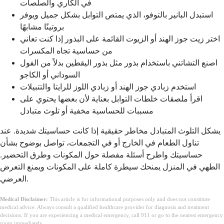
في الكاري والصلصات
استبدل البانير بالتوفو، الذي يمتص التوابل بشكل جميل ويوفر
بروتينًا مشابهًا
اختر زيت جوز الهند أو الزيوت القائمة على البذور إذا كنت تعاني
من حساسية تجاه المكسرات
اصنع التشاتني باستخدام بذور مثل بذور اليقطين بدلاً من الفول
السوداني أو الكاجو
استخدم زبادي جوز الهند أو زبادي اللوز للرايتا والتتبيلات
اقرأ ملصقات خلطات التوابل بعناية لأن بعضها يحتوي على
مسببات للحساسية مخفية أو تلوث متبادل
يشكل التلوث المتبادل مخاطر حقيقية إذا كانت حساسيتك شديدة. عند
تناول الطعام في الخارج أو في التجمعات، تواصل بوضوح بشأن
حساسيتك واطرح أسئلة مفصلة حول المكونات وطرق التحضير.
الطهي في المنزل يمنحك سيطرة كاملة على المكونات ويمنع التعرض
العرضي.
Medical Disclaimer:
This article is for informational purposes only and does not constitute
medical advice. Always consult a qualified healthcare provider for diagnosis and treatment
decisions. If you are experiencing a medical emergency, call 911 or go to the nearest emergency
room immediately.