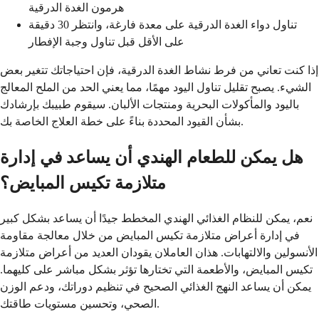
هرمون الغدة الدرقية
تناول دواء الغدة الدرقية على معدة فارغة، وانتظر 30 دقيقة
على الأقل قبل تناول وجبة الإفطار
إذا كنت تعاني من فرط نشاط الغدة الدرقية، فإن احتياجاتك تتغير بعض
الشيء. يصبح تقليل تناول اليود مهمًا، مما يعني الحد من الملح المعالج
باليود والمأكولات البحرية ومنتجات الألبان. سيقوم طبيبك بإرشادك
بشأن القيود المحددة بناءً على خطة العلاج الخاصة بك.
هل يمكن للطعام الهندي أن يساعد في إدارة
متلازمة تكيس المبايض؟
نعم، يمكن للنظام الغذائي الهندي المخطط جيدًا أن يساعد بشكل كبير
في إدارة أعراض متلازمة تكيس المبايض من خلال معالجة مقاومة
الأنسولين والالتهابات. هذان العاملان يقودان العديد من أعراض متلازمة
تكيس المبايض، والأطعمة التي تختارها تؤثر بشكل مباشر على كليهما.
يمكن أن يساعد النهج الغذائي الصحيح في تنظيم دوراتك، ودعم الوزن
الصحي، وتحسين مستويات طاقتك.