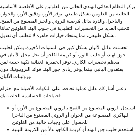
يركز النظام الغذائي الهندي الخالي من الغلوتين على الأطعمة الأساسية
الخالية من الغلوتين بشكل طبيعي. يوفر الأرز، ودقيق الأرز، والجوار،
والباجرا، والذرة بدائل مُرضية للروتي والخبز المصنوع من القمح.
تتجنب العديد من التحضيرات التقليدية في جنوب الهند الغلوتين تمامًا
بشكل طبيعي، مما يمنحك خيارات جاهزة لا تتطلب أي تعديل.
تحسنت بدائل الألبان بشكل كبير في السنوات الأخيرة. يمكن لحليب
جوز الهند، أو حليب اللوز، أو كريمة الكاجو أن تحل محل الألبان في
معظم تحضيرات الكاري. توفر الخميرة الغذائية نكهة جبنية لمن
يفتقدون البانير، بينما يوفر زبادي جوز الهند فوائد البروبيوتيك دون
بروتينات الألبان.
دعني أشاركك بدائل عملية تحافظ على النكهات الأصيلة مع احترام
احتياجات الحساسية الخاصة بك:
استبدل الروتي المصنوع من القمح بالروتي المصنوع من الأرز، أو
البهاكري المصنوعة من الجوار، أو الروتي المصنوع من الباجرا
للحصول على وجبات خالية من الغلوتين
استخدم حليب جوز الهند أو كريمة الكاجو بدلاً من الكريمة اللبنية