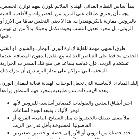
يبدأ أساس النظام الغذائي الهندي الملائم للوزن بفهم توازن الحصص.
يجب أن يحتوي طبقك على المزيد من الخضروات والأطعمة الغنية
بالبروتين مقارنة بالكربوهيدرات. هذا لا يعني التخلص تمامًا من الأرز أو
الروتي، بل مجرد تعديل النسب بحيث تكمل وجبتك بدلاً من أن تهيمن
عليها.
طرق الطهي مهمة للغاية لإدارة الوزن. البخار، والشوي، أو القلي
الخفيف يحافظ على العناصر الغذائية مع تقليل الدهون المضافة. عندما
تستخدم الزيت، فإن قياسه يساعد في منع تلك السعرات الحرارية
المخفية التي تتراكم على مدار اليوم دون أن تدرك ذلك.
إليك المبادئ الأساسية التي تجعل الوجبات الهندية فعالة لفقدان الوزن،
وهذه الإرشادات تبدو طبيعية بمجرد فهم المنطق وراءها:
اختر أطباق العدس والبقوليات كمصادر أساسية للبروتين لأنها
توفر الألياف وتبعد الجوع لساعات
املأ نصف طبقك بالخضروات مثل السبانخ، البامية، القرع، أو
الفاصوليا المطبوخة بأقل قدر من الزيت
حدد حصتك من الروتي أو الأرز إلى حصة أو حصتين صغيرتين