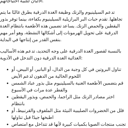
الألبان لتلبية احتياجاتهم.
تدعم السيلينيوم والزنك وظيفة الغدة الدرقية بطرق غالبًا ما يتم
تجاهلها. تقدم حبات البر البرازيلية السيلينيوم بكفاءة، بينما توفر بذور
اليقطين والحمص الزنك. يساعد تضمين هذه الأطعمة بانتظام الغدة
الدرقية على تحويل الهرمونات إلى أشكالها النشطة، وهو أمر مهم
بنفس القدر من إنتاجها في البداية.
بالنسبة لقصور الغدة الدرقية على وجه التحديد، تدعم هذه الأساليب
الغذائية الغدة الدرقية دون التدخل في الأدوية:
تناول البروتين في كل وجبة من الدال، أو البانير، أو البيض، أو
اللحوم الخالية من الدهون لدعم الأيض
قم بتضمين الأطعمة الغنية بالسيلينيوم مثل بذور عباد الشمس
والفطر عدة مرات في الأسبوع
اختر مصادر الزنك مثل الراجما، والحمص، وبذور اليقطين
بانتظام
قلل من الخضروات الصليبية النيئة مثل الملفوف والقرنبيط، أو
اطبخها جيدًا قبل تناولها
تجنب منتجات الصويا بكميات كبيرة لأنها قد تتداخل مع امتصاص