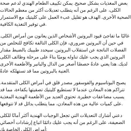
بعض المغذيات بشكل صحيح. يمكن تكييف الطعام الهندي لدعم صحة
الكلى، على الرغم من أنه يتطلب تعديلات أكثر من معظم الحالات
الصحية الأخرى. الهدف هو تقليل عبء العمل على كليتيك مع الاستمرار
في توفير التغذية الكافية.
غالبًا ما تفاجئ قيود البروتين الأشخاص الذين يعانون من أمراض الكلى.
في حين أن البروتين ضروري، فإن الكلى التالفة تكافح للتخلص من
الفضلات الناتجة عن استقلاب البروتين. سيحدد طبيبك بالضبط مقدار
البروتين الذي يجب عليك تناوله يوميًا بناءً على مرحلة وظائف الكلى
لديك. هذا يعني عادةً حصصًا أصغر من الدال والبانير والأطعمة الأخرى
الغنية بالبروتين مما قد تستهلكه عادةً.
يصبح البوتاسيوم والفوسفور مصدر قلق في أمراض الكلى المتقدمة.
تتراكم هذه المعادن عندما لا تستطيع كليتيك تصفيتها بكفاءة، مما قد
يسبب مضاعفات خطيرة. تحتوي العديد من الأطعمة الهندية المغذية
على كميات عالية من هذه المعادن، مما يتطلب بدائل قد لا تتوقعها.
دعني أشارك التعديلات التي تجعل الوجبات الهندية أكثر أمانًا للكلى
الضعيفة، على الرغم من أنه يجب عليك دائمًا اتباع إرشادات أخصائي
أمراض الكلى الخاصة بك: