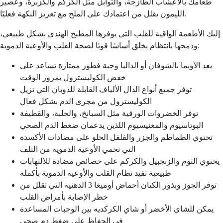
طعامك بالأعشاب الطازجة، والتوابل مثل الكركم والكزبرة، وعصير
الليمون يقلل من اعتمادك على الملح مع تعزيز النكهة فعليًا.
إليك الأطعمة الواقية للقلب التي يوفرها المطبخ الهندي بشكل طبيعي،
ودمجها بانتظام يخلق أساسًا قويًا لصحة القلب والأوعية الدموية:
يعد الأوبما بالشوفان أو الداليا وجبة فطور ممتازة تساعد على
خفض الكوليسترول بمرور الوقت
توفر جميع أنواع الدال الألياف القابلة للذوبان التي تزيل
الكوليسترول من مجرى الدم بشكل فعال
توفر الخضروات الورقية مثل السبانخ، والحلبة، والقطيفة
البوتاسيوم والمغنيسيوم اللذين يدعمان ضغط الدم الصحي
تحتوي الطماطم والجزر والفلفل الحلو على مضادات الأكسدة
التي تحمي الأوعية الدموية من التلف
يحتوي الثوم والزنجبيل والكركم على خصائص مضادة للالتهابات
طبيعية تفيد نظام القلب والأوعية الدموية بأكمله
توفر الجوز وبذور الكتان أحماض أوميغا 3 الدهنية التي تقلل من
خطر الإصابة بأمراض القلب
يمكن للشاي الأخضر أو شاي الكركديه بين الوجبات المساعدة
في الحفاظ على ضغط دم صحي