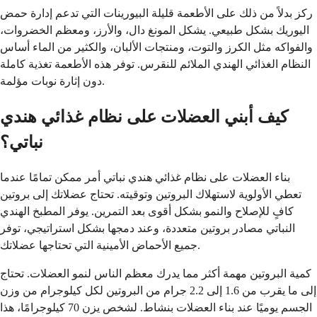
ركز بدلاً من ذلك على الأطعمة قليلة البيورينات التي تدعم إدارة حمض
اليوريك بشكل طبيعي. يشكل المونغ دال، والأرز، ومعظم الخضروات،
والفواكه مثل الكرز والتوت، ومنتجات الألبان، والكثير من الماء أساس
النظام الغذائي الهندي الملائم للنقرس. توفر هذه الأطعمة تغذية كاملة
دون إثارة نوبات مؤلمة.
كيف أبني العضلات على نظام غذائي هندي
نباتي؟
بناء العضلات على نظام غذائي هندي نباتي أمر ممكن تمامًا عندما
تعطي الأولوية لاستهلاك البروتين وتوقيته. تحتاج عضلاتك إلى بروتين
كافٍ للإصلاح والنمو بشكل أقوى بعد التمرين. يوفر المطبخ الهندي
النباتي مصادر بروتين متعددة، وعند دمجها بشكل استراتيجي، توفر
جميع الأحماض الأمينية التي تحتاجها عضلاتك.
كمية البروتين مهمة أكثر مما يدرك معظم الناس لنمو العضلات. تحتاج
إلى ما يقرب من 1.6 إلى 2.2 جرام من البروتين لكل كيلوجرام من وزن
الجسم يوميًا عند بناء العضلات بنشاط. لشخص يزن 70 كيلوجرامًا، هذا