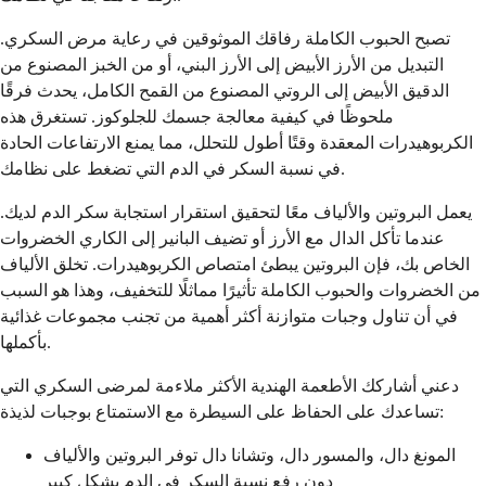
تصبح الحبوب الكاملة رفاقك الموثوقين في رعاية مرض السكري.
التبديل من الأرز الأبيض إلى الأرز البني، أو من الخبز المصنوع من
الدقيق الأبيض إلى الروتي المصنوع من القمح الكامل، يحدث فرقًا
ملحوظًا في كيفية معالجة جسمك للجلوكوز. تستغرق هذه
الكربوهيدرات المعقدة وقتًا أطول للتحلل، مما يمنع الارتفاعات الحادة
في نسبة السكر في الدم التي تضغط على نظامك.
يعمل البروتين والألياف معًا لتحقيق استقرار استجابة سكر الدم لديك.
عندما تأكل الدال مع الأرز أو تضيف البانير إلى الكاري الخضروات
الخاص بك، فإن البروتين يبطئ امتصاص الكربوهيدرات. تخلق الألياف
من الخضروات والحبوب الكاملة تأثيرًا مماثلًا للتخفيف، وهذا هو السبب
في أن تناول وجبات متوازنة أكثر أهمية من تجنب مجموعات غذائية
بأكملها.
دعني أشاركك الأطعمة الهندية الأكثر ملاءمة لمرضى السكري التي
تساعدك على الحفاظ على السيطرة مع الاستمتاع بوجبات لذيذة:
المونغ دال، والمسور دال، وتشانا دال توفر البروتين والألياف
دون رفع نسبة السكر في الدم بشكل كبير