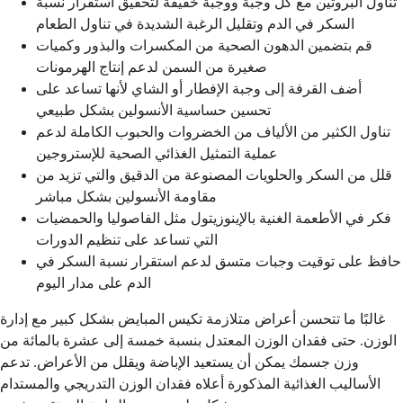
تناول البروتين مع كل وجبة ووجبة خفيفة لتحقيق استقرار نسبة
السكر في الدم وتقليل الرغبة الشديدة في تناول الطعام
قم بتضمين الدهون الصحية من المكسرات والبذور وكميات
صغيرة من السمن لدعم إنتاج الهرمونات
أضف القرفة إلى وجبة الإفطار أو الشاي لأنها تساعد على
تحسين حساسية الأنسولين بشكل طبيعي
تناول الكثير من الألياف من الخضروات والحبوب الكاملة لدعم
عملية التمثيل الغذائي الصحية للإستروجين
قلل من السكر والحلويات المصنوعة من الدقيق والتي تزيد من
مقاومة الأنسولين بشكل مباشر
فكر في الأطعمة الغنية بالإينوزيتول مثل الفاصوليا والحمضيات
التي تساعد على تنظيم الدورات
حافظ على توقيت وجبات متسق لدعم استقرار نسبة السكر في
الدم على مدار اليوم
غالبًا ما تتحسن أعراض متلازمة تكيس المبايض بشكل كبير مع إدارة
الوزن. حتى فقدان الوزن المعتدل بنسبة خمسة إلى عشرة بالمائة من
وزن جسمك يمكن أن يستعيد الإباضة ويقلل من الأعراض. تدعم
الأساليب الغذائية المذكورة أعلاه فقدان الوزن التدريجي والمستدام