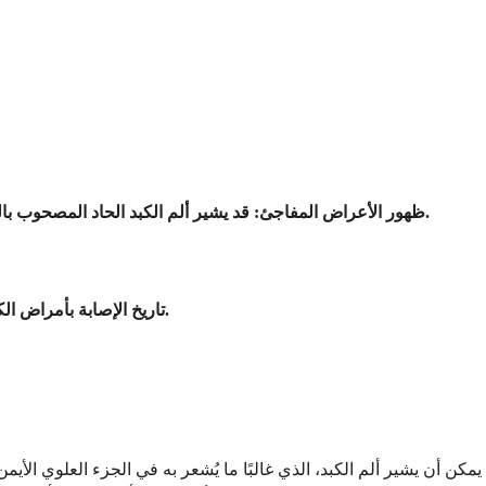
قد يشير ألم الكبد الحاد المصحوب بالحمى، أو القشعريرة، أو سرعة ضربات القلب إلى خراج في الكبد، أو عدوى في المرارة، أو انسداد في القناة الصفراوية يتطلب رعاية عاجلة.
3. ظهور الأعراض المفاجئ:
يجب على الأفراد الذين لديهم تاريخ من أمراض الكبد، أو التهاب الكبد، أو تعاطي الكحول بكثرة عدم تجاهل الأعراض الجديدة أو المتفاقمة.
5. تاريخ الإصابة بأمراض الك
يمكن أن يشير ألم الكبد، الذي غالبًا ما يُشعر به في الجزء العلوي ا