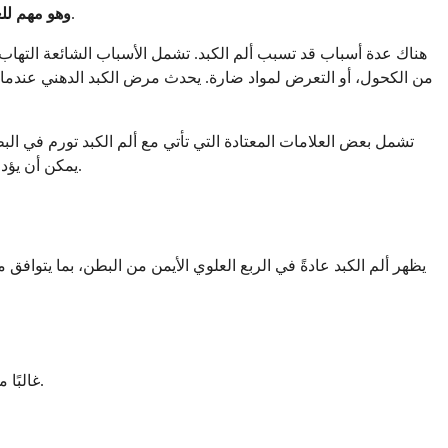
، مثل إزالة السموم، وتكسير الطعام، وإنتاج الصفراء. عندما يصاب الكبد بالتهاب أو ألم، قد تشعر بألم في هذه المنطقة.
وهو مهم لل
هناك عدة أسباب قد تسبب ألم الكبد. تشمل الأسباب الشائعة التهاب 
من الكحول، أو التعرض لمواد ضارة. يحدث مرض الكبد الدهني عندما ي
تشمل بعض العلامات المعتادة التي تأتي مع ألم الكبد تورم في البط
يمكن أن يؤدي اكتشاف مشاكل الكبد مبكرًا إلى علاج أفضل وتحسين الصحة. تحدث دائمًا إلى طبيب إذا كنت تعاني من ألم في الكبد أو أي أعراض ذات صلة.
يظهر ألم الكبد عادةً في الربع العلوي الأيمن من البطن، بما يتواف
غالبًا ما يتجلى ألم الكبد على شكل ألم خفيف أو عدم راحة حاد في الجزء العلوي الأيمن من البطن. قد يختلف الإحساس حسب السبب الكامن وشدته.