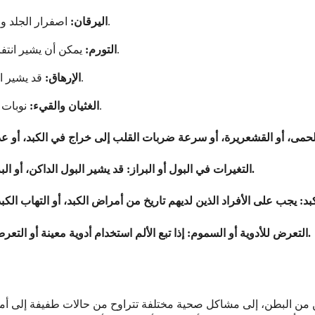
اصفرار الجلد والعينين، مما يشير إلى انسداد تدفق الصفراء أو خلل وظائف الكبد.
اليرقان:
يمكن أن يشير انتفاخ البطن أو احتباس السوائل في الساقين (وذمة) إلى فشل الكبد.
التورم:
قد يشير الإرهاق المستمر الذي لا يمكن تفسيره إلى مرض مزمن في الكبد.
الإرهاق:
نوبات متكررة، خاصة إذا كانت مصحوبة بفقدان الشهية أو فقدان الوزن.
الغثيان والقيء:
قد يشير البول الداكن، أو البراز الفاتح، أو البراز الدموي إلى مشاكل في الكبد أو القناة الصفراوية.
4. التغيرات في البول أو البراز:
بد:
إذا تبع الألم استخدام أدوية معينة أو التعرض المحتمل للسموم، فمن المهم طلب تقييم طبي لإمكانية تلف الكبد.
6. التعرض للأدوية أو السموم:
لأيمن من البطن، إلى مشاكل صحية مختلفة تتراوح من حالات طفيفة إلى أ