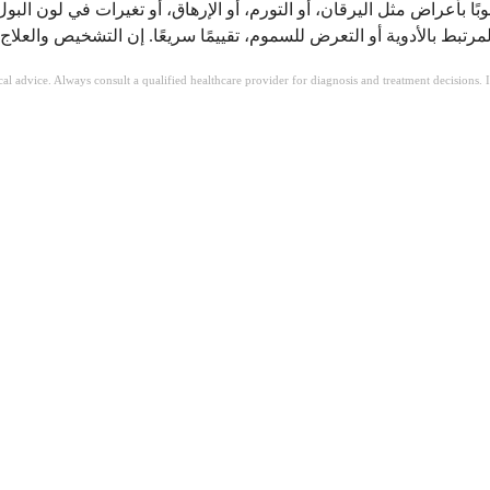
بًا بأعراض مثل اليرقان، أو التورم، أو الإرهاق، أو تغيرات في لون الب
ical advice. Always consult a qualified healthcare provider for diagnosis and treatment decisions