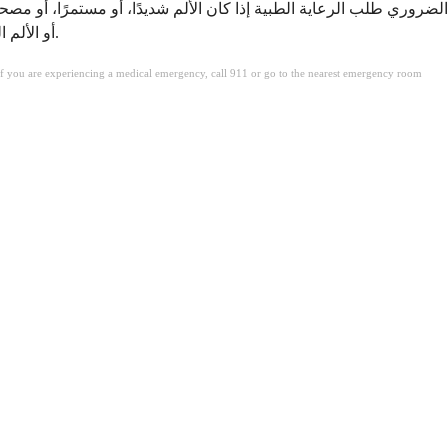
الضروري طلب الرعاية الطبية إذا كان الألم شديدًا، أو مستمرًا، أو مصحو
أو الألم المرتبط بالأدوية أو التعرض للسموم، تقييمًا سريعًا. إن التشخيص والعلاج المبكر أمران حيويان لمعالجة السبب الكامن ومنع المضاعفات بفعالية.
. If you are experiencing a medical emergency, call 911 or go to the nearest emergency room