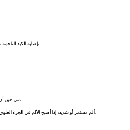
يمكن أن يؤدي الإفراط في استخدام أو ردود الفعل السلبية للأدوية، بما في ذلك الأسيتامينوفين، إلى تلف الكبد والتسبب في الألم.
8. إصابة الكبد الناجمة 
في حين أن ألم الكبد قد ينتج أحيانًا عن حالات طفيفة أو مؤقتة، إلا أن بعض العلامات والأعراض تستدعي عناية طبية فورية لمنع حدوث مضاعفات خطيرة.
إذا أصبح الألم في الجزء العلوي الأيمن من البطن شديدًا، أو لم يختفِ، أو ساء مع مرور الوقت، فقد يشير ذلك إلى مشكلة كامنة خطيرة مثل العدوى، أو الورم، أو تلف الكبد.
1. ألم مستمر أو شديد: