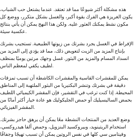
هذه مشكلة أكثر شيوعًا مما قد تعتقد. عندما يشتعل حب الشباب،
يكون الغريزة هي الفرك بقوة أكبر، والغسل بشكل متكرر، ووضع كل
مكون نشط يمكنك العثور عليه. ولكن هذا النهج يمكن أن يأتي بنتائج
عكسية سيئة.
الإفراط في الغسل يجرد بشرتك من زيوتها الطبيعية. تستجيب بشرتك
بإنتاج المزيد من الزيت لتعويض ذلك، مما قد يؤدي إلى المزيد من
انسداد المسام والمزيد من البثور. غسل وجهك مرتين يوميًا بمنظف
لطيف يكفي لمعظم الناس.
يمكن للمقشرات القاسية والمقشرات الكاشطة أن تسبب تمزقات
دقيقة في بشرتك وتنشر البكتيريا من البثور الملتهبة إلى المناطق
المحيطة. إذا كنت ترغب في التقشير، فإن المقشر الكيميائي اللطيف
بحمض الساليسيليك أو حمض الجليكوليك هو عادة خيار أكثر أمانًا من
المقشر الفيزيائي.
وضع العديد من المنتجات النشطة معًا يمكن أن يرهق حاجز بشرتك.
استخدام الريتينويد، وبيروكسيد البنزويل، وحمض ألفا هيدروكسي،
وفيتامين سي كلها في نفس الروتين يمكن أن تسبب تهيجًا وجفافًا