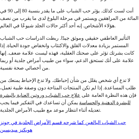
أنت لست كذلك. يؤثر حب الشباب على ما يقدر بنسبة 80 إلى 90 في
المائة من المراهقين ويستمر في مرحلة البلوغ لدى ما يقرب من نصف
هؤلاء الأشخاص. إنه أحد أكثر حالات الجلد شيوعًا في العالم.
التأثير العاطفي حقيقي وموثق جيدًا. ربطت الدراسات حب الشباب
المستمر بزيادة معدلات القلق والاكتئاب وانخفاض جودة الحياة. إذا
كانت بشرتك تؤثر على صحتك العقلية، فهذه ليست علامة ضعف. إنها
علامة على أنك تستحق الدعم، سواء من طبيب أمراض جلدية أو ربما
من أخصائي صحة نفسية.
لا تدع أي شخص يقلل من شأن إحباطك. ولا تدع الإحباط يمنعك من
طلب المساعدة. إذا لم تكن المنتجات المتاحة دون وصفة طبية تعمل،
فإن هذه النظرة العامة على
علاج حب الشباب وروتين العناية بالبشرة
للبشرة الدهنية والحساسة
يمكن أن تساعدك في التفكير فيما يجب
تعديله أثناء انتظار موعد مع طبيب الأمراض الجلدية.
حب الشباب البالغين كما شرحه قسم الأمراض الجلدية في جونز
هوبكنز ميديسين