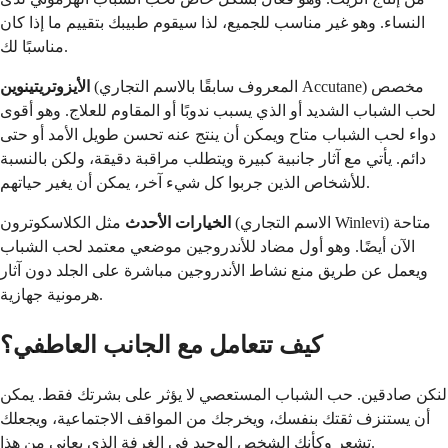
النساء. وهو غير مناسب للجميع، لذا سيقوم طبيبك بتقييم ما إذا كان
مناسبًا لك.
(المعروف سابقًا بالاسم التجاري Accutane) مخصص
الأيزوتريتينوين
لحب الشباب الشديد أو الذي يسبب ندوبًا أو المقاوم للعلاج. وهو أقوى
دواء لحب الشباب متاح ويمكن أن ينتج عنه تحسن طويل الأمد أو حتى
دائم. يأتي مع آثار جانبية كبيرة ويتطلب مراقبة دقيقة، ولكن بالنسبة
للأشخاص الذين جربوا كل شيء آخر، يمكن أن يغير حياتهم.
الخيارات الأحدث
مثل الكلاسكوترون (الاسم التجاري Winlevi) متاحة
الآن أيضًا. وهو أول مضاد للأندروجين موضعي معتمد لحب الشباب
ويعمل عن طريق منع نشاط الأندروجين مباشرة على الجلد دون آثار
هرمونية جهازية.
كيف تتعامل مع الجانب العاطفي؟
لنكن صادقين. حب الشباب المستعصي لا يؤثر على بشرتك فقط. يمكن
أن يستنزف ثقتك بنفسك، ويخرجك من المواقف الاجتماعية، ويجعلك
تشعر وكأنك الشخص الوحيد في الغرفة الذي يعاني من هذا.