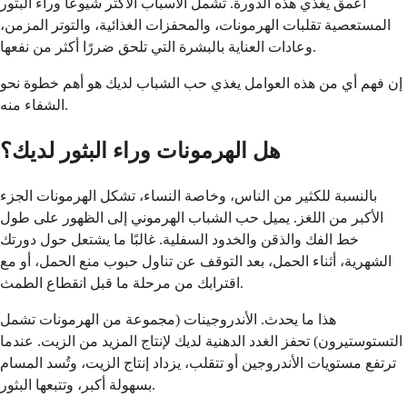
أعمق يغذي هذه الدورة. تشمل الأسباب الأكثر شيوعًا وراء البثور
المستعصية تقلبات الهرمونات، والمحفزات الغذائية، والتوتر المزمن،
وعادات العناية بالبشرة التي تلحق ضررًا أكثر من نفعها.
إن فهم أي من هذه العوامل يغذي حب الشباب لديك هو أهم خطوة نحو
الشفاء منه.
هل الهرمونات وراء البثور لديك؟
بالنسبة للكثير من الناس، وخاصة النساء، تشكل الهرمونات الجزء
الأكبر من اللغز. يميل حب الشباب الهرموني إلى الظهور على طول
خط الفك والذقن والخدود السفلية. غالبًا ما يشتعل حول دورتك
الشهرية، أثناء الحمل، بعد التوقف عن تناول حبوب منع الحمل، أو مع
اقترابك من مرحلة ما قبل انقطاع الطمث.
هذا ما يحدث. الأندروجينات (مجموعة من الهرمونات تشمل
التستوستيرون) تحفز الغدد الدهنية لديك لإنتاج المزيد من الزيت. عندما
ترتفع مستويات الأندروجين أو تتقلب، يزداد إنتاج الزيت، وتُسد المسام
بسهولة أكبر، وتتبعها البثور.