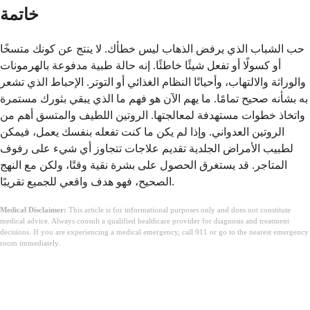
خاتمة
حب الشباب الذي يرفض الذهاب ليس خطأك. لا ينتج عن كونك متسخًا
أو كسولًا أو تفعل شيئًا خاطئًا. إنه حالة طبية مدفوعة بالهرمونات
والوراثة والالتهاب، وأحيانًا النظام الغذائي أو التوتر. الإحباط الذي تشعر
به بشأنه صحيح تمامًا. ما يهم الآن هو فهم ما الذي يبقي بثورك مستمرة
واتخاذ خطوات مستهدفة لمعالجتها. الروتين اللطيف والمتسق أهم من
الروتين العدواني. وإذا لم يكن ما كنت تفعله بنفسك يعمل، فيمكن
لطبيب الأمراض الجلدية تقديم علاجات تتجاوز أي شيء على رفوف
المتاجر. قد يستغرق الحصول على بشرة نقية وقتًا، ولكن مع النهج
الصحيح، فهو هدف واقعي للجميع تقريبًا.
Medical Disclaimer:
This article is for informational purposes only and does not constitute
medical advice. Always consult a qualified healthcare provider for diagnosis and treatment
decisions. If you are experiencing a medical emergency, call 911 or go to the nearest emergency
room immediately.