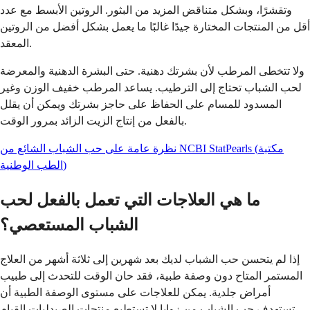
وتقشرًا، وبشكل متناقض المزيد من البثور. الروتين الأبسط مع عدد
أقل من المنتجات المختارة جيدًا غالبًا ما يعمل بشكل أفضل من الروتين
المعقد.
ولا تتخطى المرطب لأن بشرتك دهنية. حتى البشرة الدهنية والمعرضة
لحب الشباب تحتاج إلى الترطيب. يساعد المرطب خفيف الوزن وغير
المسدود للمسام على الحفاظ على حاجز بشرتك ويمكن أن يقلل
بالفعل من إنتاج الزيت الزائد بمرور الوقت.
نظرة عامة على حب الشباب الشائع من NCBI StatPearls (مكتبة
الطب الوطنية)
ما هي العلاجات التي تعمل بالفعل لحب
الشباب المستعصي؟
إذا لم يتحسن حب الشباب لديك بعد شهرين إلى ثلاثة أشهر من العلاج
المستمر المتاح دون وصفة طبية، فقد حان الوقت للتحدث إلى طبيب
أمراض جلدية. يمكن للعلاجات على مستوى الوصفة الطبية أن
تستهدف حب الشباب من زوايا لا تستطيع منتجات الصيدليات القيام