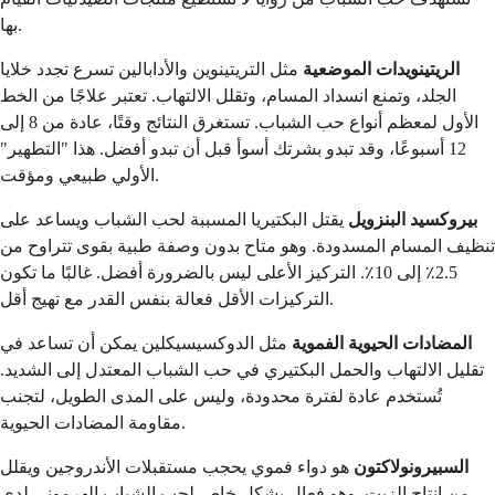
بها.
الريتينويدات الموضعية
مثل التريتينوين والأدابالين تسرع تجدد خلايا
الجلد، وتمنع انسداد المسام، وتقلل الالتهاب. تعتبر علاجًا من الخط
الأول لمعظم أنواع حب الشباب. تستغرق النتائج وقتًا، عادة من 8 إلى
12 أسبوعًا، وقد تبدو بشرتك أسوأ قبل أن تبدو أفضل. هذا "التطهير"
الأولي طبيعي ومؤقت.
بيروكسيد البنزويل
يقتل البكتيريا المسببة لحب الشباب ويساعد على
تنظيف المسام المسدودة. وهو متاح بدون وصفة طبية بقوى تتراوح من
2.5٪ إلى 10٪. التركيز الأعلى ليس بالضرورة أفضل. غالبًا ما تكون
التركيزات الأقل فعالة بنفس القدر مع تهيج أقل.
المضادات الحيوية الفموية
مثل الدوكسيسيكلين يمكن أن تساعد في
تقليل الالتهاب والحمل البكتيري في حب الشباب المعتدل إلى الشديد.
تُستخدم عادة لفترة محدودة، وليس على المدى الطويل، لتجنب
مقاومة المضادات الحيوية.
السبيرونولاكتون
هو دواء فموي يحجب مستقبلات الأندروجين ويقلل
من إنتاج الزيت. وهو فعال بشكل خاص لحب الشباب الهرموني لدى