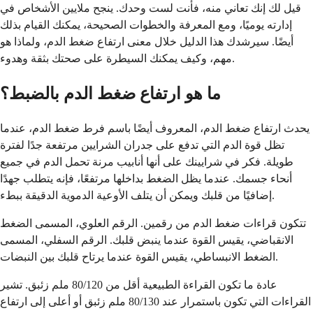
قيل لك إنك تعاني منه، فأنت لست وحدك. ينجح ملايين الأشخاص في
إدارته يوميًا، ومع المعرفة والخطوات الصحيحة، يمكنك القيام بذلك
أيضًا. سيرشدك هذا الدليل خلال معنى ارتفاع ضغط الدم، ولماذا هو
مهم، وكيف يمكنك السيطرة على صحتك بثقة وهدوء.
ما هو ارتفاع ضغط الدم بالضبط؟
يحدث ارتفاع ضغط الدم، المعروف أيضًا باسم فرط ضغط الدم، عندما
تظل قوة الدم التي تدفع على جدران الشرايين مرتفعة جدًا لفترة
طويلة. فكر في شرايينك على أنها أنابيب مرنة تحمل الدم في جميع
أنحاء جسمك. عندما يظل الضغط بداخلها مرتفعًا، فإنه يتطلب جهدًا
إضافيًا من قلبك ويمكن أن يتلف الأوعية الدموية الدقيقة ببطء.
تتكون قراءات ضغط الدم من رقمين. الرقم العلوي، المسمى الضغط
الانقباضي، يقيس القوة عندما ينبض قلبك. الرقم السفلي، المسمى
الضغط الانبساطي، يقيس القوة عندما يرتاح قلبك بين النبضات.
عادة ما تكون القراءة الطبيعية أقل من 80/120 ملم زئبق. تشير
القراءات التي تكون باستمرار عند 80/130 ملم زئبق أو أعلى إلى ارتفاع