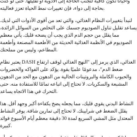
وأحيانًا تكون كافية لتجنب الحاجة إلى الأدوية أو تقليلها. حتى لو كنت
بحاجة إلى دواء، فإن تغييرات نمط الحياة تعزز فعاليته.
لنبدأ بتغييرات النظام الغذائي، والتي تعد من أقوى الأدوات التي لديك.
يساعد تقليل تناول الصوديوم جسمك على التخلص من السوائل الزائدة،
مما يقلل من حجم الدم الذي يجب أن يضخه قلبك. يأتي معظم
الصوديوم في الأنظمة الغذائية الحديثة من الأطعمة المصنعة وأطعمة
المطاعم، وليس من مملحتك.
يعتبر نظام DASH الغذائي، الذي يرمز إلى "النهج الغذائي لوقف ارتفاع
ضغط الدم"، مدعومًا علميًا بقوة. يؤكد على الفواكه والخضروات
والحبوب الكاملة والبروتينات الخالية من الدهون مع الحد من الدهون
المشبعة والسكريات. لا تحتاج إلى اتباعه تمامًا للاستفادة منه. حتى
التحرك في هذا الاتجاه يساعد.
النشاط البدني يقوي قلبك، مما يجعله يضخ بكفاءة أكبر وجهد أقل. هذا
يقلل الضغط في شرايينك. لا تحتاج إلى تمارين شاقة. يوفر النشاط
المعتدل مثل المشي السريع لمدة 30 دقيقة معظم أيام الأسبوع فوائد
كبيرة.