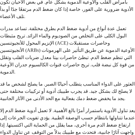
بأمراض القلب والأوعية الدموية بشكل عام. في بعض الأحيان تكون
الأدوية ضرورية على الفور، خاصة إذا كان ضغط الدم مرتفعًا جدًا أو بدأ
تلف الأعضاء.
تعمل عدة أنواع من أدوية ضغط الدم بطرق مختلفة. تساعد مدرات
البول الكلى على التخلص من الصوديوم والماء الزائد. تريح مثبطات
الإنزيم المحول للأنجيوتنسين (ACE) وحاصرات مستقبلات
الأنجيوتنسين (ARBs) الأوعية الدموية عن طريق التأثير على الهرمونات
التي تنظم ضغط الدم. تبطئ حاصرات بيتا معدل ضربات القلب وتقلل
من قوة كل نبضة قلب. تريح حاصرات قنوات الكالسيوم جدران الأوعية
الدموية.
العثور على الدواء المناسب يتطلب أحيانًا الصبر. ما يصلح لشخص ما قد
لا يصلح لك بشكل جيد. قد يجرب طبيبك أدوية أو تركيبات مختلفة حتى
يجد ما يخفض ضغط دمك بفعالية مع الحد الأدنى من الآثار الجانبية.
يعد تناول الأدوية باستمرار أمرًا بالغ الأهمية. لا تعمل أدوية ضغط الدم إلا
عندما تتناولها بانتظام حسب الوصفة الطبية. يؤدي تفويت الجرعات إلى
ارتفاع ضغط الدم مرة أخرى، مما يقلل من الحماية التي اكتسبتها. إذا
واجهت آثارًا جانبية، فتحدث مع طبيبك بدلاً من التوقف عن تناول الدواء