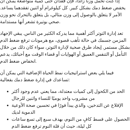
إذا كنت تحمل وزنًا زائدًا، فإن فقدان حتى كمية متواضعة يمكن أن
يخفض ضغط دمك بشكل كبير. كل كيلوغرام أو اثنين تفقدهما يساعد.
الأمر لا يتعلق بالوصول إلى وزن مثالي، بل يتعلق بالتحرك نحو وزن
صحي بوتيرة تشعر أنها مستدامة.
تعد إدارة التوتر أكثر أهمية مما يدركه الكثير من الناس. يبقي الإجهاد
المزمن جسمك في حالة تأهب قصوى، مع هرمونات ترفع ضغط الدم
بشكل مستمر. إيجاد طرق صحية لإدارة التوتر، سواء كان ذلك من خلال
التأمل أو التنفس العميق أو الهوايات أو قضاء الوقت مع أحبائك، يدعم
انخفاض ضغط الدم.
فيما يلي بعض استراتيجيات نمط الحياة الإضافية التي يمكن أن
تساعدك في إدارة ضغط دمك بفعالية:
الحد من الكحول إلى كميات معتدلة، مما يعني عدم وجود أكثر
من مشروب واحد يوميًا للنساء واثنين للرجال
الإقلاع عن التدخين، والذي يبدأ فورًا في تحسين صحة الأوعية
الدموية لديك
الحصول على قسط كافٍ من النوم، بهدف سبع إلى تسع ساعات
كل ليلة، حيث أن قلة النوم ترفع ضغط الدم