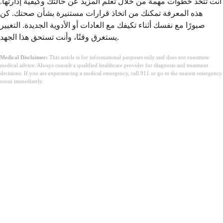
أنت تتخذ خطوات مهمة من خلال تعلم المزيد عن حالتك وكيفية إدارتها.
هذه المعرفة تمكنك من اتخاذ قرارات مستنيرة بشأن صحتك. كن
صبورًا مع نفسك أثناء تكيفك مع العادات أو الأدوية الجديدة. التغيير
يستغرق وقتًا، وأنت تستحق هذا الجهد.
Medical Disclaimer:
This article is for informational purposes only and does not constitute
medical advice. Always consult a qualified healthcare provider for diagnosis and treatment
decisions. If you are experiencing a medical emergency, call 911 or go to the nearest emergency
room immediately.