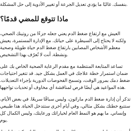
بنفسك. غالبًا ما يؤدي تعديل الجرعة أو تغيير الأدوية إلى حل المشكلة.
ماذا تتوقع للمضي قدمًا؟
العيش مع ارتفاع ضغط الدم يعني جعله جزءًا من روتينك الصحي،
ولكنه لا يحتاج إلى السيطرة على حياتك. مع الإدارة المستمرة، يعيش
معظم الأشخاص المصابين بارتفاع ضغط الدم حياة طويلة وصحية
ونشطة. أنت لا تُعرّف بهذا التشخيص.
تساعد المتابعة المنتظمة مع مقدم الرعاية الصحية الخاص بك على
ضمان استمرار خطة علاجك في العمل بشكل جيد. قد تتغير احتياجات
ضغط دمك بمرور الوقت، وتسمح الفحوصات الدورية بإجراء التعديلات.
هذه المواعيد هي أيضًا فرص لمناقشة أي مخاوف أو تحديات تواجهها.
تذكر أن إدارة ضغط الدم ماراثون، وليس سباقًا سريعًا. في بعض الأيام،
ستتبع خطتك بشكل مثالي، وفي أيام أخرى ستتدخل الحياة. هذا طبيعي
وإنساني. ما يهم هو النمط العام لخياراتك ورعايتك، وليس الكمال كل
يوم.