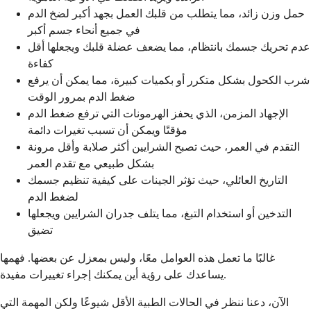
حمل وزن زائد، مما يتطلب من قلبك العمل بجهد أكبر لضخ الدم
في جميع أنحاء جسم أكبر
عدم تحريك جسمك بانتظام، مما يضعف عضلة قلبك ويجعلها أقل
كفاءة
شرب الكحول بشكل متكرر أو بكميات كبيرة، مما يمكن أن يرفع
ضغط الدم بمرور الوقت
الإجهاد المزمن، الذي يحفز الهرمونات التي ترفع ضغط الدم
مؤقتًا ويمكن أن تسبب تغيرات دائمة
التقدم في العمر، حيث تصبح الشرايين أكثر صلابة وأقل مرونة
بشكل طبيعي مع تقدم العمر
التاريخ العائلي، حيث تؤثر الجينات على كيفية تنظيم جسمك
لضغط الدم
التدخين أو استخدام التبغ، مما يتلف جدران الشرايين ويجعلها
تضيق
غالبًا ما تعمل هذه العوامل معًا، وليس بمعزل عن بعضها. فهمها
يساعدك على رؤية أين يمكنك إجراء تغييرات مفيدة.
الآن، دعنا ننظر في الحالات الطبية الأقل شيوعًا ولكن المهمة التي